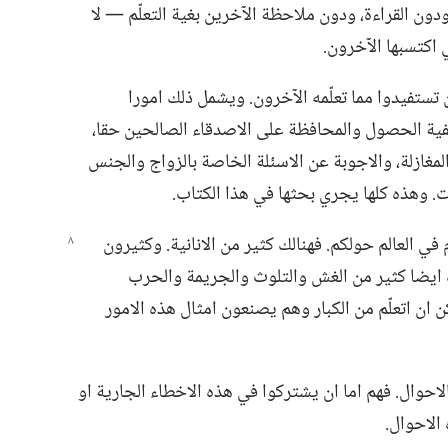
دون القراءة،‏ ودون ملاحظة الآخرين بغية التعلّم —‏ لا
اكتسبها الآخرون.‏
تستفيدوا مما تعلّمه الآخرون.‏ ويشمل ذلك امورا
ية الحصول والمحافظة على الاصدقاء الصالحين حقا،‏
لمغازلة،‏ والاجوبة عن الاسئلة الخاصة بالزواج والجنس
‏ وهذه كلها يجري بحثها في هذا الكتاب.‏
 في العالم
حولكم.‏ فهنالك كثير من الانانية.‏ وكثيرون
لك ايضا كثير من الغش والتلوث والجريمة والحرب
كن ان اتعلّم من الكبار وهم يصنعون امثال هذه الامور
الاحوال.‏ فهم اما ان يشتركوا في هذه الاخطاء الجارية او
الاحوال.‏