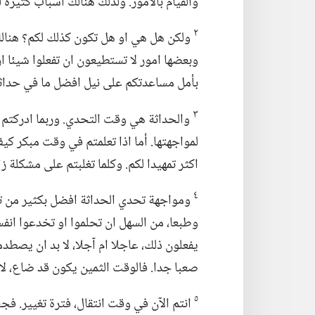
والقيام بالامور.‏ ولذلك هنالك اسباب كثيرة 
٢
ولكن هل هي او هل تكون كذلك لكم؟‏ هنالك 
وبعضها امور لا تستطيعون ان تفعلوا شيئا از
بأمل مساعدتكم على نيل افضل ما في حداثتك
٣
والحداثة هي وقت التحدي.‏ وربما ادركتم 
لمواجهتها.‏ أما اذا تعلمتم في وقت مبكر 
اكثر تمهيدا لكم.‏ وكلما تغلبتم على مشكلة زا
٤
ومواجهة تحدي الحداثة افضل بكثير من ت
وطبعا،‏ من السهل ان تحلموا او تخدعوا انفس
يفعلون ذلك،‏ عاجلا ام آجلا،‏ لا بد ان يصطد
صعبا جدا.‏ فالوقت الثمين يكون قد ضاع،‏ لا
٥
انتم الآن في وقت انتقال،‏ فترة تغيير.‏ ف