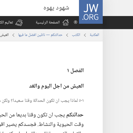
JW.ORG
شهود يهوه
الصفحة الرئيسية
تعاليم ال
المكتبة
الكتب
حداثتكم — ‏نائلين افضل ما فيها
العيش 
الفصل ١
العيش من اجل اليوم والغد
١-‏٥ لماذا يجب ان تكون الحداثة وقتا سعيدا؟‏ ولكن ماذا يجعلها تحديا؟‏
حداثتكم
يجب ان تكون وقتا بديعا من الحيا
وقت الحيوية والنشاط.‏ فجسدكم يصير اقوى