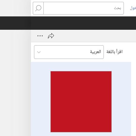
خول
بحث
اقرأ باللغة