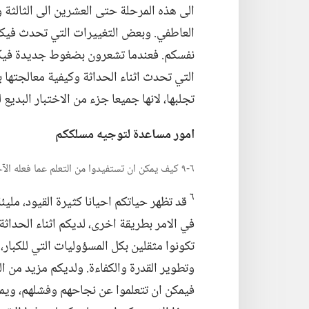
الى هذه المرحلة حتى العشرين الى الثالثة و
العاطفي.‏ وبعض التغييرات التي تحدث فيك
نفسكم.‏ فعندما تشعرون بضغوط جديدة فيكم،
التي تحدث اثناء الحداثة وكيفية معالجتها 
تجلبها،‏ لانها جميعا جزء من الاختبار البديع
امور مساعدة لتوجيه مسلككم
٦-‏٩ كيف يمكن ان تستفيدوا من التعلم عما فعله الآخرون؟‏
٦
قد تظهر حياتكم احيانا كثيرة القيود،‏ مليئ
في الامر بطريقة اخرى،‏ لديكم اثناء الحداث
تكونوا مثقلين بكل المسؤوليات التي للكبار،
وتطوير القدرة والكفاءة.‏ ولديكم مزيد من ال
فيمكن ان تتعلموا عن نجاحهم وفشلهم،‏ ويمكن