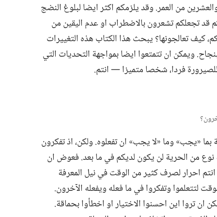
العشرين من العمر.‏ وقد يلزمكم اكثر ايضا لبلوغ النضج
م قد تجعلكم تشعرون بالاضطراب او عدم اليقين من
‏ كيف تعالجونها؟‏ يبحث هذا الكتاب هذه التغييرات
بنجاح.‏ ويمكن ان تتمتعوا ايضا بمواجهة التحديات التي
 للصيرورة فردا،‏ شخصا متميزا —‏ انتم.‏
ة بما «يجب» وما «لا يجب» ان تفعلوه.‏ ولكن،‏ اذ تفكرون
ة نوع من الحرية لن يكون لديكم في ما بعد.‏ فعوض ان
‏ انتم احرار لصرف كثير من الوقت في نيل المعرفة
وقت لتتعلموا وتفكروا في ما فعله ويفعله الآخرون.‏
 ان تروا اين احسنوا الاختيار او اخطأوا بحماقة.‏