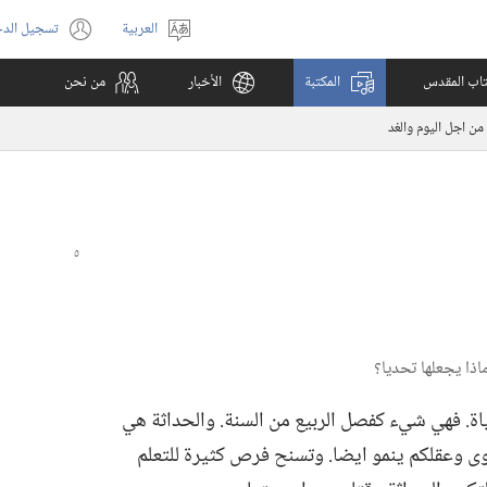
العربية
تسجيل الد
اختر
(يفتح
اللغة
نافذة
كتاب المقدس
المكتبة
الأخبار
من نحن
جديدة)
من اجل اليوم والغد
ة.‏ فهي شيء كفصل الربيع من السنة.‏ والحداثة هي
 وعقلكم ينمو ايضا.‏ وتسنح فرص كثيرة للتعلم