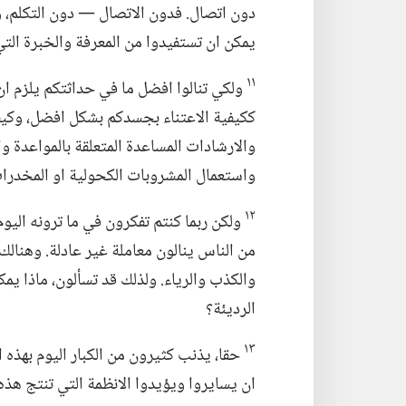
دون اتصال.‏ فدون الاتصال —‏ دون التكلم،‏ و
يمكن ان تستفيدوا من المعرفة والخبرة التي 
١١
ولكي تنالوا افضل ما في حداثتكم يلزم ان 
ككيفية الاعتناء بجسدكم بشكل افضل،‏ وكيف
والارشادات المساعدة المتعلقة بالمواعدة وا
واستعمال المشروبات الكحولية او المخدرات.
١٢
ولكن ربما كنتم تفكرون في ما ترونه اليوم
من الناس ينالون معاملة غير عادلة.‏ وهنا
والكذب والرياء.‏ ولذلك قد تسألون،‏ ماذا يم
الرديئة؟‏
١٣
حقا،‏ يذنب كثيرون من الكبار اليوم بهذه 
ان يسايروا ويؤيدوا الانظمة التي تنتج هذه 