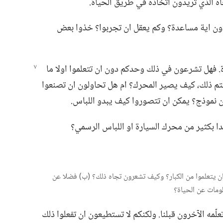
اه الذي تريدون اتخاذه في طريق الحياة.‏
ون اية مساعدة؟‏ وكم يعقل ان تجربوا؟‏ خذوا بعض
‏ فهل تشرعون في ذلك وحدكم دون ان تتعلموا اولا ما
لتم ذلك،‏ كيف يصير المحرك؟‏ ام هل تحاولون ان تصنعوا
 نموذج؟‏ يمكن ان تتصوروا كيف يبدو اللباس.‏
دا بكثير من محرك السيارة او اللباس الرسمي؟‏
دون ان يتعلموا من الكبار؟‏ وكيف تشعرون تجاه ذلك؟‏ (‏ب)‏ فضلا عن
لومات عن الحياة؟‏
علّمه الآخرون قبلنا.‏ ولكنكم لا تستطيعون ان تفعلوا ذلك