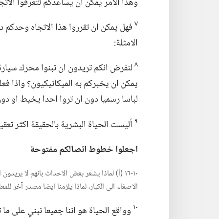
وهذا الامر يمكن ان يساعدكم لتعرفوا الاتج
٧
فهل يمكن ان تقرروا هذا الاتجاه وحدكم د
الامثلة:‏
٨
لنفرض انكم تريدون ان تبنوا محرك سيارة.
يمكن ان يخبركم به الميكانيكيون؟‏ واذا فع
لباسا رسميا دون ان تروا احدا يخيط او دون
٩
أليست الحياة البشرية بالحقيقة اكثر تعقي
اجعلوا خطوط اتصالكم مفتوحة
١٠-‏١٦ (‏أ)‏ لماذا يشعر بعض الاحداث بانهم لا يري
الاصغاء الى الكبار،‏ لماذا يلزمنا ايضا مصدر آخر للمع
١٠
وواقع الحياة هو اننا جميعا نبني على ما ت