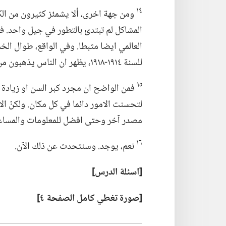
١٤
ومن جهة اخرى،‏ ألا يشمئز كثيرون من الك
المشاكل لم تبتدئ بالتطور في جيل واحد.‏ 
العالمي ايضا مثبطا.‏ وفي الواقع،‏ طوال ال
للسنة ١٩١٤-‏١٩١٨،‏ يظهر ان الناس يذهبون من ازمة الى اخرى وكل ازمة تصير معالجتها اصعب.‏
١٥
فمن الواضح ان مجرد كبر السن او زيادة ال
لتحسنت الامور دائما في كل مكان.‏ ولكنّ ال
مصدر آخر وحتى افضل للمعلومات والمساعدة
١٦
نعم،‏ يوجد.‏ وسنتحدث عن ذلك الآن.‏
‏[اسئلة الدرس]‏
‏[صورة تغطي كامل الصفحة ٤]‏