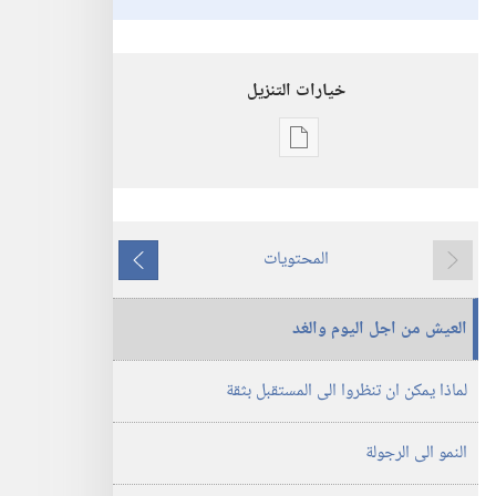
خيارات التنزيل
خيارات
تنزيل
الاصدارات
حداثتكم — ‏نائلين
المحتويات
افضل
ما
ما
ما
يسبق
يلي
العيش من اجل اليوم والغد
فيها
لماذا يمكن ان تنظروا الى المستقبل بثقة
النمو الى الرجولة