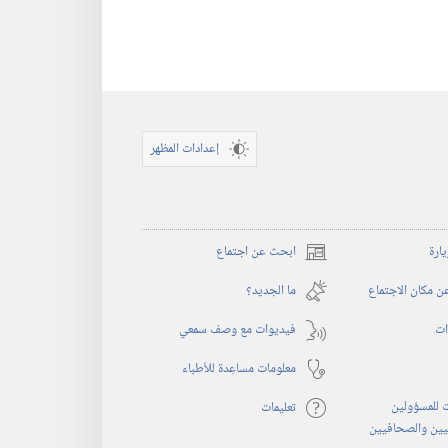
إعدادات المظهر
يارة
ابحث عن اجتماع
(يفتح
نافذة
 مكان الاجتماع
ما الجديد؟‏
جديدة)
ات
فيديوات مع وصف سمعي
معلومات مساعِدة للأطباء
 للمسؤولين
تعليمات
يين والصحافيين