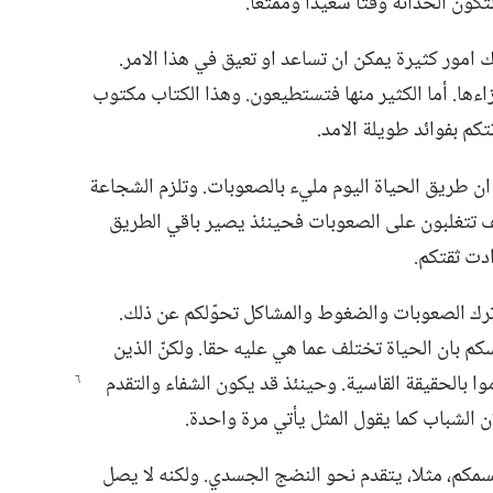
لتكون الحداثة وقتا سعيدا وممتعا.‏
امور كثيرة يمكن ان تساعد او تعيق في هذا الامر.‏
اءها.‏ أما الكثير منها فتستطيعون.‏ وهذا الكتاب مكتوب
م بفوائد طويلة الامد.‏
ان طريق الحياة اليوم مليء بالصعوبات.‏ وتلزم الشجاعة
كيف تتغلبون على الصعوبات فحينئذ يصير باقي الطريق
دت ثقتكم.‏
رك الصعوبات والضغوط والمشاكل تحوّلكم عن ذلك.‏
كم بان الحياة تختلف عما هي عليه حقا.‏ ولكنّ الذين
موا بالحقيقة القاسية.‏ وحينئذ قد يكون الشفاء والتقدم
ن الشباب كما يقول المثل يأتي مرة واحدة.‏
جسمكم،‏ مثلا،‏ يتقدم نحو النضج الجسدي.‏ ولكنه لا يصل