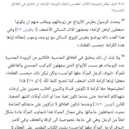
١٧-‏١٩ كيف يمكن لنصيحة الكتاب المقدس باعطاء الزوجة «كرامة» ان تنطبق في العلائق
الجنسية؟‏
١٧
يحدّث الرسول بطرس الأزواج عن زوجاتهم،‏ ويطلب منهم ان يكونوا
«معطين اياهنّ كرامة» بصفتهنّ الاناء النسائي الأضعف.‏ (‏
١ بطرس ٣:‏٧
‏)‏ وفي
هذا العدد ذاته يوضح بطرس للزوج،‏ الساكن مع زوجته،‏ وجوب إعطائه إياها
هذه الكرامة «بحسب الفطنة.‏»‏
١٨
ولا شك ان ذلك ينطبق في العلائق الجنسية.‏ فالكثير من البرودة الجنسية
عند الزوجات هو بسبب الأزواج الذين يجهلون التركيب الجسدي والعاطفي
للمرأة.‏ «ليوف الرجل المرأة حقّها الواجب،‏» ولكن ليكن ذلك «بحسب الفطنة»
معطيا إياها كرامة كاناء اضعف،‏ كما تنصح كلمة اللّٰه.‏ (‏
١كو ٧:‏٣
‏)‏ فاذا
اعطيتموها حقا كرامة لا تكونون قساة وكثيري الطلب،‏ مصرّين على إرضاء
شهواتكم الخاصة حتى عندما تكون تعبة جدا او اثناء أوقات الشهر الصعبة.‏
(‏قارن
لاويين ٢٠:‏١٨
‏.‏)‏ وعندما تنالون العلائق لا تركزون على متعتكم الخاصة
بحيث تتجاهلون حاجاتها.‏ وفي مجال الحياة هذا تتجاوب المرأة عادة بشكل
ابطأ من الرجل.‏ وهي في حاجة خصوصية الى الرقة والعطف.‏ وفي الامر،‏
«ليوف الرجل المرأة حقّها الواجب،‏» يشدد الكتاب المقدس على العطاء لا