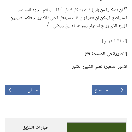
٢٨
لن تتمكنوا من بلوغ ذلك بشكل كامل.‏ أما اذا بذلتم الجهد المستمر
ء
المتواضع فيمكن ان تثقوا بان ذلك سيفعل الشي
الكثير لجعلكم تصيرون
الزوج الذي يربح احترام زوجته العميق ورضى اللّٰه.‏
‏[أسئلة الدرس]‏
‏[الصورة في الصفحة ٤٩]‏
الامور الصغيرة تعني الشيئ الكثير
ما يسبق
ما يلي
خيارات التنزيل