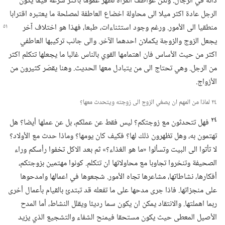
ذاته في الرجال.‏ ولكنّ عواطف المرأة تظهر عموما بأكثر سرعة فيما يكون
الرجل عادة اكثر ميلا الى محاولة اخضاع العاطفة لمصلحة ما يعتبره اقترابا
منطقيا الى الأمور.‏
ورغم وجود استثناءات،‏ طبعا،‏ فهذا هو اختلاف آخر
يجعل الزوج والزوجة يكملان احدهما الآخر.‏ والى جانب تركيبها العاطفي
اكثر من حيث الأساس فان اهتمامها القوي بالناس غالبا ما يجعلها تتكلم اكثر
من الرجل.‏ وهي تحتاج الى من يتبادل معها الحديث.‏ وهنا يقصّر كثيرون من
الأزواج.‏
٢٤ لماذا من المهم ان يصغي الزوج الى زوجته ويتحدث معها؟‏
٢٤
فهل تتحدثون مع زوجتكم؟‏ ليس فقط عن عملكم،‏ بل عن عملها أيضا؟‏ هل
تهتمون به،‏ وهل تظهرون ذلك لها؟‏ فكيف كان يومها؟‏ وماذا حدث مع الأولاد؟‏
لا تأتوا الى البيت وتسألوا «ما هو الغذاء؟‏» ثم بعد الاكل تخفوا رأسكم وراء
الصحيفة وتنخروا تجاوبا مع محاولاتها ان تتكلم.‏ كونوا مهتمين بزوجتكم،‏
أفكارها،‏ نشاطاتها،‏ مشاعرها تجاه الأمور.‏ شجعوها في اعمالها وامدحوها
على منجزاتها.‏ فاذا جرى مدحها على ما تفعله قد تبتدئ بالقيام بأعمال أخرى
ربما اهملتها.‏ والانتقاد يمكن ان يكون سما رديئا ويقلل النشاط،‏ أما المدح
الأصيل المعطى حيث يكون مستحقا فيمنح الشفاء والتشجيع الذي يزيد