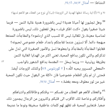
النشاط!‏ —‏
أمثال ١٢:‏١٨،‏
١٦:‏٢٤
‏.‏
٢٥ و ٢٦ (‏أ)‏ اية رسالة تنقلها الهدية الى الزوجة؟‏ (‏ب)‏ أي نوع من العطاء هو الأهم لديها؟‏
٢٥
وهل تجلبون لها أحيانا هدية؟‏ ليس بالضرورة هدية غالية الثمن —‏ فربما
شيئا صغيرا يقول «كنت افكر فيك.‏» وهل تفعلون ذلك،‏ ليس بالضرورة
لمناسبة معيّنة،‏ بل تلقائيا،‏ ليس الا للسبب الذي اردتموه؟‏ والمفاجآ‌ت الممتعة
مبهجة دائما.‏ ألا تسرّون عندما تفاجئكم باعداد طعام خصوصي تحبونه؟‏
فقابلوا المفاجأة بالمفاجأة،‏ واجعلوها تسرّ.‏ والأمور الصغيرة التي تدل على
تذكركم،‏ والتي تكون بدافع المحبة،‏ تعني اكثر من الهدايا الغالية الثمن
بطريقة روتينية —‏ وربما ببخل —‏ المقدمة بدافع
الشعور بالواجب.‏
«المعطي المسرور يحبه اللّٰه.‏» (‏
٢ كورنثوس ٩:‏٧
‏)‏ وكذلك الزوجات أيضا.‏
فحتى ان لم يكن الطعام خصوصيا فان «اكلة من البقول حيث تكون المحبة
خير من ثور معلوف ومعه بغضة.‏» —‏
أمثال ١٥:‏١٧
‏.‏
٢٦
والعطاء الأهم هو العطاء من نفسكم —‏ وقتكم وطاقاتكم وانتباهكم
وأفكاركم،‏ وخاصة تلك الأقرب الى قلبكم.‏ وكثيرون من الرجال يجدون ذلك
صعبا.‏ فتعابير المحبة قد تظهر لهم كلمات عاطفية سخيفة ونوعا ما عديمة