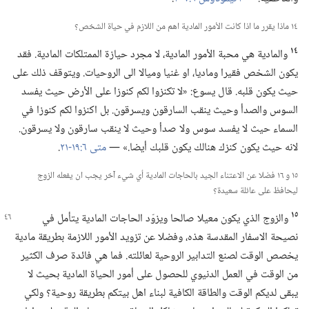
١٤ ماذا يقرر ما اذا كانت الأمور المادية اهم من اللازم في حياة الشخص؟‏
١٤
والمادية هي محبة الأمور المادية،‏ لا مجرد حيازة الممتلكات المادية.‏ فقد
يكون الشخص فقيرا وماديا،‏ او غنيا وميالا الى الروحيات.‏ ويتوقف ذلك على
حيث يكون قلبه.‏ قال يسوع:‏ «لا تكنزوا لكم كنوزا على الأرض حيث يفسد
السوس والصدأ وحيث ينقب السارقون ويسرقون.‏ بل اكنزوا لكم كنوزا في
السماء حيث لا يفسد سوس ولا صدأ وحيث لا ينقب سارقون ولا يسرقون.‏
لانه حيث يكون كنزك هنالك يكون قلبك أيضا.‏» —‏
متى ٦:‏١٩-‏٢١
‏.‏
١٥ و ١٦ فضلا عن الاعتناء الجيد بالحاجات المادية أي شيء آخر يجب ان يفعله الزوج
ليحافظ على عائلة سعيدة؟‏
١٥
والزوج الذي يكون معيلا صالحا ويزوّد الحاجات المادية يتأمل في
نصيحة الاسفار المقدسة هذه،‏ وفضلا عن تزويد الأمور اللازمة بطريقة مادية
يخصص الوقت لصنع التدابير الروحية لعائلته.‏ فما هي فائدة صرف الكثير
من الوقت في العمل الدنيوي للحصول على أمور الحياة المادية بحيث لا
يبقى لديكم الوقت والطاقة الكافية لبناء اهل بيتكم بطريقة روحية؟‏ ولكي