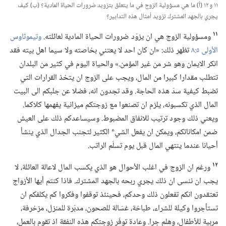
١١ و ١٢ (‏أ)‏ ما هي مسؤولية الزوج في ما يتعلق بتزويد ضرورات الحياة المادية؟‏ (‏ب)‏ كيف
يجري بالجهد المشترك تزويد أمثال هذه التدابير؟‏
١١
ومسؤولية الزوج هي ان يزوّد ضرورات الحياة المادية لعائلته.‏
وتيموثاوس
الأولى ٥:‏٨
تظهر ذلك:‏ «ان كان احد لا يعتني بخاصته ولا سيما اهل بيته فقد
انكر الايمان وهو شر من غير المؤمن.‏» والحياة اليوم في كثير من البلدان
تتطلب مقدارا كبيرا من المال،‏ ويجب على الزوج ان يتخذ القرارات التي
تضبط كيفية سدّ هذه الحاجة.‏ وقد تجدون انه،‏ فضلا عن جلبكم الى البيت
المال الذي تكسبونه،‏ يلزم ان تصنعوا مع زوجتكم ميزانية يفهمها كلاكما.‏
ويعني ذلك وجود ترتيب للانفاق المضبوط.‏ وسيساعدكم ذلك على العيش
ء
ضمن امكاناتكم،‏ ويمكن ان يفعل الشي
الكثير لتجنب الجدال الذي ينشأ
أحيانا عندما ينتهي المال قبل يوم تسلّم الراتب.‏
١٢
ورغم ان الزوج في اغلب الأحوال هو الذي يكسب المال لاعالة العائلة،‏ لا
يجب ان ننسى ان ذلك يجري ربحه بالجهد المشترك.‏ فاذا كنتم أيها الأزواج
تعتقدون انكم تفعلون ذلك وحدكم،‏ فحينئذ توقفوا وفكروا كم يكلفكم ان
تستأجروا وكيلة للشراء،‏ طباخة،‏ غسّالة للصحون،‏ مدبّرة للمنزل،‏ مزخرفة،‏
مربية للأطفال،‏ وهلم جرا.‏ وعادة توفّر زوجتكم هذه النفقة اذ تقوم بالعمل،‏