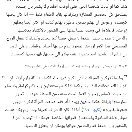
شك كما لو كانت شخصا ادنى.‏ ففي أوقات الطعام لا يشعر بان جسده
يستحق كل الحصص الممتازة ويترك لها بقايا الطعام فقط —‏ اذا كان يحبها
كجسده.‏ وعوض ان يهتم بمجرد مظهره يهتم كذلك او اكثر أيضا بمظهر
زوجته،‏ فاعلا ما في وسعه لمساعدتها على الشعور بالاكتفاء بملابسها.‏
والرجل لا يضرب نفسه عندما لا يفعل حسنا كما يحبّ.‏ وكذلك لا يفعل الزوج
المسيحي هذا الامر لزوجته لمجرد عدم بلوغها أحيانا توقعاته.‏ وعلى الضد
من ذلك،‏ اذا عاملها احد بقسوة يقف بولاء الى جانبها.‏ فهو يحبها كجسده.‏
٢١ و ٢٢ كيف يمكن للزوج ان يساعد زوجته على إيجاد المتعة في إتمام دورها؟‏
٢١
وفيما تدركون المجالات التي تكون فيها حاجاتكما
متماثلة يلزم أيضا ان
تفهموا الاختلافات النفسية بينكما اذا كنتم ستعطون زوجتكم كرامة.‏ والنساء
من حيث الأساس يحببن العمل تحت سقف من السلطة شرط ان تجري
ممارستها بلياقة.‏ هكذا
خلقهنّ يهوه اللّٰه.‏ فقد صنعت المرأة لتكون للرجل
«معينا نظيره.‏» (‏
تكوين ٢:‏١٨
‏)‏ أما اذا كان الاشراف لصيقا جدا،‏ ولم يكن هنالك
مجال لاخذ المبادرة واستعمال قدراتها الخاصة،‏ فيمكن ان تبتدئ المرأة
بالشعور بان المتعة قد زالت من حياتها ويمكن ان يتطور الاستياء.‏