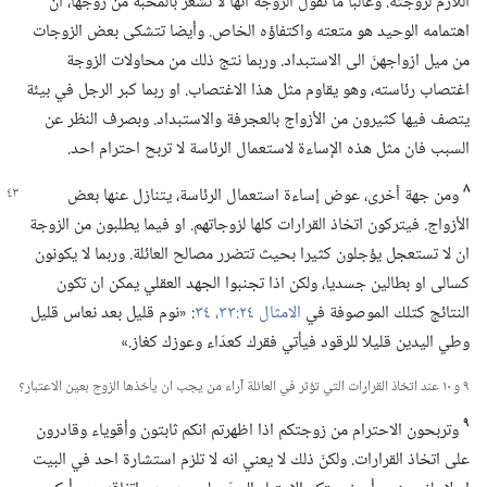
اللازم لزوجته.‏ وغالبا ما تقول الزوجة انها لا تشعر بالمحبة من زوجها،‏ ان
اهتمامه الوحيد هو متعته واكتفاؤه الخاص.‏ وأيضا تتشكى بعض الزوجات
من ميل ازواجهنّ الى الاستبداد.‏ وربما نتج ذلك من محاولات الزوجة
اغتصاب رئاسته،‏ وهو يقاوم مثل هذا الاغتصاب.‏ او ربما كبر الرجل في بيئة
يتصف فيها كثيرون من الأزواج بالعجرفة والاستبداد.‏ وبصرف النظر عن
السبب فان مثل هذه الإساءة لاستعمال الرئاسة لا تربح احترام احد.‏
٨
ومن جهة أخرى،‏ عوض إساءة استعمال الرئاسة،‏ يتنازل
عنها بعض
الأزواج.‏ فيتركون اتخاذ القرارات كلها لزوجاتهم.‏ او فيما يطلبون من الزوجة
ان لا تستعجل يؤجلون كثيرا بحيث تتضرر مصالح العائلة.‏ وربما لا يكونون
كسالى او بطالين جسديا،‏ ولكن اذا تجنبوا الجهد العقلي يمكن ان تكون
النتائج كتلك الموصوفة في
الامثال ٢٤:‏٣٣،‏ ٣٤
‏:‏ «نوم قليل بعد نعاس قليل
وطي اليدين قليلا للرقود فيأتي فقرك كعدّاء وعوزك كغاز.‏»‏
٩ و ١٠ عند اتخاذ القرارات التي تؤثر في العائلة آراء من يجب ان يأخذها الزوج بعين الاعتبار؟‏
٩
وتربحون الاحترام من زوجتكم اذا اظهرتم انكم ثابتون وأقوياء وقادرون
على اتخاذ القرارات.‏ ولكنّ ذلك لا يعني انه لا تلزم استشارة احد في البيت