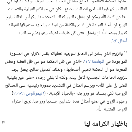
تملكوا الحكمة لتعالجوا بنجاح مشاكل الحياة يجب صرف الوقت لتبنوا في
العائلة ولاء قويا للمبادئ الصائبة.‏ وصنع مكان في حياتكم للقراءة والتحدث
معا عن كلمة اللّٰه يمكن ان يفعل ذلك،‏ وكذلك الصلاة معا.‏ وكرأس للعائلة يلزم
الزوج ان يأخذ القيادة في ذلك.‏ والكلفة من الوقت والجهد ستفوقها الفوائد
كثيرا.‏ ووعد اللّٰه لن يفشل:‏ «في كل طرقك اعرفه وهو يقوّم سبلك.‏» —‏
أمثال ٣:‏٦
‏.‏
١٦
والزوج الذي ينظر الى الخالق لتوجيه خطواته يقدّر الاتزان في المشورة
الموجودة في
الجامعة ٧:‏١٢
‏:‏ «الذي في ظل الحكمة هو في ظل الفضة وفضل
المعرفة هو ان الحكمة تحيي أصحابها.‏» ولذلك،‏ كمعيل صالح،‏ يعمل بجد
لتزويد الحاجات الجسدية لاهل بيته.‏ ولكنه لا يلقي رجاءه «على غير يقينية
الغنى بل على اللّٰه.‏» ويرسم المثال في التشديد بصورة رئيسية على المصالح
الروحية لكي يمسك هو وزوجته «بالحياة الأبدية.‏» (‏
١ تيموثاوس ٦:‏١٧-‏١٩
‏)‏
وجهود الزوج في صنع أمثال هذه التدابير،‏ جسديا وروحيا،‏ تربح احترام
الزوجة المتقية اللّٰه.‏
باظهار الكرامة لها