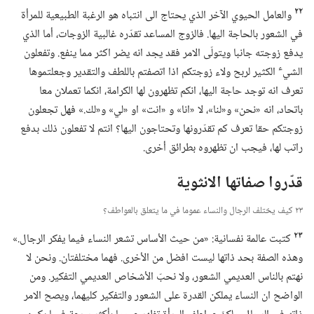
٢٢
والعامل الحيوي الآخر الذي يحتاج الى انتباه هو الرغبة الطبيعية للمرأة
في الشعور بالحاجة اليها.‏ فالزوج المساعد تقدّره غالبية الزوجات،‏ أما الذي
يدفع زوجته جانبا ويتولّى الامر فقد يجد انه يضر اكثر مما ينفع.‏ وتفعلون
ء
الشي
الكثير لربح ولاء زوجتكم اذا اتصفتم باللطف والتقدير وجعلتموها
تعرف انه توجد حاجة اليها،‏ انكم تظهرون لها الكرامة،‏ انكما تعملان معا
باتحاد،‏ انه «نحن» و«لنا»،‏ لا «انا» و «انت» او «لي» و«لك.‏» فهل تجعلون
زوجتكم حقا تعرف كم تقدّرونها وتحتاجون اليها؟‏ انتم لا تفعلون ذلك بدفع
راتب لها،‏ فيجب ان تظهروه بطرائق أخرى.‏
قدّروا صفاتها الانثوية
٢٣ كيف يختلف الرجال والنساء عموما في ما يتعلق بالعواطف؟‏
٢٣
كتبت عالمة نفسانية:‏ «من حيث الأساس تشعر النساء فيما يفكر الرجال.‏»
وهذه الصفة بحد ذاتها ليست افضل من الأخرى.‏ فهما مختلفتان.‏ ونحن لا
نهتم بالناس العديمي الشعور،‏ ولا نحبّ الأشخاص العديمي التفكير.‏ ومن
الواضح ان النساء يملكن القدرة على الشعور والتفكير كليهما،‏ ويصح الامر