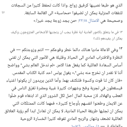
الذي هو طبعا نصيبها كرفيق زواج.‏ واذا كانت تحفظ كثيرا من السجلات
للنفقات المنزلية يمكن
ان تضيفوا «محاسبة» الى القائمة السابقة.‏
وصحيحة هي
الامثال ١٨:‏٢٢
‏:‏ «من يجد زوجة يجد خيرا.‏»‏
١٣ في ما يتعلق بالامور المادية اية نظرة يجب ان يتجنبها الأشخاص المتزوجون،‏ وكيف
يمكن ان يفيدهم ذلك؟‏
١٣
وفي الاعالة ماديا هنالك دائما خطر وقوعكم —‏ انتم وزوجتكم —‏ في
النظرة والاقتراب المادي الى الحياة.‏ وقليلة هي الأمور التي يمكن ان تفني
ء
أساس السعادة العائلية كما يفعل هذا الامر.‏ «لم ندخل العالم بشي
وواضح
ء
أننا لا نقدر ان نخرج منه بشي
‏،‏» يقول بولس احد كتبة الكتاب المقدس.‏
«فان كان لنا قوت وكسوة فلنكتف بهما.‏ وأما الذين يريدون ان يكونوا اغنياء
فيسقطون في تجربة وفخ وشهوات كثيرة غبية ومضرة تغرّق الناس في
العطب والهلاك.‏ لانّ محبة المال اصل لكل الشرور الذي اذ ابتغاه قوم ضلّوا
عن الايمان وطعنوا انفسهم بأوجاع كثيرة.‏» فمهما كانت الممتلكات التي
يمكن ان تجلبها طريقة الحياة المادية،‏ لا يمكن ان تعادل ابدا ألم رؤية العلائق
العائلية تضعف وتنهار.‏ والربح المادي تفوقه كثيرا الخسارة الروحية
والعاطفية.‏ —‏
١ تيموثاوس ٦:‏٧-‏١٠
‏.‏