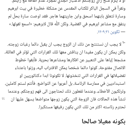
او لا يلزم منح رأي زوجتكم الاعتبار الجدّي لمجرد عدم اتفاقه مع رأيكم.‏
ونقرأ في السجل الباكر للكتاب المقدس عن مشكلة خطيرة في بيت ابرهيم
وسارة تتعلق بابنهما اسحق وابن جاريتهما هاجر.‏ فقد اوصت سارة بحلّ لم
يتفق مع مشاعر ابرهيم في القضية.‏ ولكن اللّٰه قال لابرهيم:‏ «اسمع لقولها.‏»
—‏
تكوين ٢١:‏٩-‏١٢
‏.‏
١٠
لا يجب ان نستنتج من ذلك ان الزوج يجب ان يقبل دائما رغبات زوجته.‏
ولكن يمكن ان يكون مفيدا ان يناقش معها تلك القرارات التي تؤثر في العائلة،‏
مشجعا إياها على التعبير عن افكارها ومشاعرها بحرية.‏ فأبقوا خطوط
الاتصال مفتوحة،‏ كونوا دائما شخصا يمكن الاقتراب اليه،‏ وزنوا باعتناء
تفضيلاتها في القرارات التي تتخذونها.‏ لا تكونونا ابدا دكتاتوريين او
استبداديين في ممارسة الرئاسة،‏ بل أعربوا عن التواضع.‏ فأنتم لستم كاملين،‏
وترتكبون الأخطاء،‏ وعندما تفعلون ذلك تحتاجون الى فهم زوجتكم.‏ وعندما
تنشأ هذه
الحالات فان الزوجة التي يكون زوجها متواضعا يسهل عليها ان
تحترم رئاسته اكثر من تلك التي يكون رفيقها مستكبرا.‏
بكونه معيلا صالحا