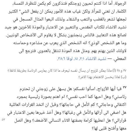
الرجولة.‏ أما اذا كنتم تحبون زوجتكم فتذكرون كم يكمن للنظرة،‏ اللمسة،‏
ء
الكلمة،‏ ان تعني للمرأة.‏ ولكنّ غياب هذه الأمور يمكن ان يفعل الشي
الكثير
لجعلها تشعر بالغضب والتعب والشقاء.‏ ولذلك اتبعوا المثال المسجل في
نشيد الانشاد للكتاب المقدس.‏ والتعبير عن الاعتبار والمودّة للآخرين هو جيد
لصانع هذه التعابير.‏ فالناس ينجذبون بشكل لا يقاوم الى الأشخاص الودّيين.‏
وما هو الشخص الودّي؟‏ انه الشخص الذي يعرب عن مشاعره وحماسته
لاولئك الذين يهتم بهم.‏ ومثل هذه المودّة تنتقل بالعدوى.‏ فترجع الى
المعطي.‏ —‏
نشيد الانشاد ١:‏٢،‏
١٥،‏
لوقا ٦:‏٣٨
‏.‏
٢٧ و ٢٨ (‏أ)‏ ماذا يمكن للزوج ان يسأل نفسه ليعرف ما اذا كان يمارس الرئاسة بطريقة لائقة؟‏
(‏ب)‏ لماذا يحسن الاهتمام بهذا الامر؟‏
٢٧
فيا أيها الأزواج،‏ اسألوا نفسكم:‏ هل يسهل على زوجتي ان تحترم
رئاستي؟‏ وهل احبها كما احب نفسي؟‏ ام اهتم بصورة رئيسية بمجرد
اكتفائي وحاجاتي؟‏ كم اتأمل في حاجاتها؟‏ وقبل ان اتخذ القرارات العائلية
هل اصغي الى آرائها واتأمل في رغباتها؟‏ وهل آخذ خيرها بعين الاعتبار في
قراراتي؟‏
هل اعطيها كرامة بصفتها الاناء النسائي الأضعف؟‏ وهل اتصل
معها وأفتح قلبي لها؟‏