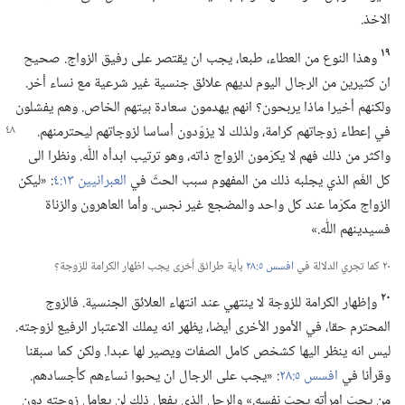
الاخذ.‏
١٩
وهذا النوع من العطاء،‏ طبعا،‏ يجب ان يقتصر على رفيق الزواج.‏ صحيح
ان كثيرين من الرجال اليوم لديهم علائق جنسية غير شرعية مع نساء أخر.‏
ولكنهم أخيرا ماذا يربحون؟‏ انهم يهدمون سعادة بيتهم الخاص.‏ وهم يفشلون
في إعطاء زوجاتهم كرامة،‏ ولذلك لا يزوّدون أساسا لزوجاتهم
ليحترمنهم.‏
واكثر من ذلك فهم لا يكرّمون الزواج ذاته،‏ وهو ترتيب ابدأه اللّٰه.‏ ونظرا الى
كل الغّم الذي يجلبه ذلك من المفهوم سبب الحثّ في
العبرانيين ١٣:‏٤
‏:‏ «ليكن
الزواج مكرّما عند كل واحد والمضجع غير نجس.‏ وأما العاهرون والزناة
فسيدينهم اللّٰه.‏»‏
٢٠ كما تجري الدلالة في
افسس ٥:‏٢٨
بأية طرائق أخرى يجب اظهار الكرامة للزوجة؟‏
٢٠
وإظهار الكرامة للزوجة لا ينتهي عند انتهاء العلائق الجنسية.‏ فالزوج
المحترم حقا،‏ في الأمور الأخرى أيضا،‏ يظهر انه يملك الاعتبار الرفيع لزوجته.‏
ليس انه ينظر اليها كشخص كامل الصفات ويصير لها عبدا.‏ ولكن كما سبقنا
وقرأنا في
افسس ٥:‏٢٨
‏:‏ «يجب على الرجال ان يحبوا نساءهم كأجسادهم.‏
من يحبّ امرأته يحبّ نفسه.‏» والرجل الذي يفعل ذلك لن يعامل زوجته دون