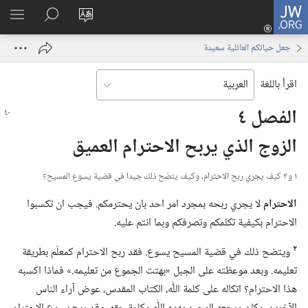
JW.ORG
تسجيل
تغيير
البحث
اظهر
الدخول
لغة
في
القائم
(يفتح
جعل حياتكم العائلية سعيدة
الموقع
JW.‎ORG
نافذة
جديدة)
اقرأ باللغة
الفصل ٤
الزوج الذي يربح الاحترام العميق
١ و ٢ كيف يجري ربح الاحترام،‏ وكيف يتضح ذلك جيدا في قضية يسوع المسيح؟‏
الاحترام
لا يجري ربحه بمجرد امر احد بان يحترمكم.‏ فيجب ان تكسبوا
الاحترام بكيفية تكلمكم وتصرفكم وبما انتم عليه.‏
٢
ويتضح ذلك في قضية المسيح يسوع.‏ فقد ربح الاحترام كمعلّم بطريقة
تعليمه.‏ وبعد موعظته على الجبل «بهتت الجموع من تعليمه.‏» فماذا اكسبه
هذا الاحترام؟‏ اتكاله على كلمة اللّٰه،‏ الكتاب المقدس،‏ عوض آراء الناس