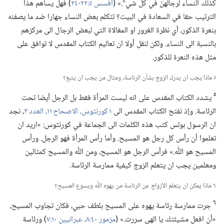
ء
كذلك النساء لرجالهنّ في كل شي
‏.‏» (‏
افسس ٥:‏٢٢-‏٢٤
‏)‏ فهل يساهم هذا
الترتيب حقا في السعادة في البيت؟‏ تتكلم بعض النساء جهارا ضد ما يصفنه
بنعرة الذكور،‏ أي نظرة الغرور او المغالاة التي لبعض الرجال الى مركزهم
بالنسبة الى النساء.‏ ولكن لنقل أولا ان تعاليم الكتاب المقدس لا توافق على
مثل هذه النعرة للذكور.‏
٥ ماذا يجب ان يدرك الزوج بشأن الرئاسة،‏ ومثال من يجب ان يتبع؟‏
٥
يشدد الكتاب المقدس على انه ليست المرأة فقط بل الرجل أيضا تحت
الرئاسة.‏ وإذ نفتح الكتاب المقدس الى
١ كورنثوس،‏ الاصحاح ١١،‏ العدد ٣
‏،‏ نجد
ان الرسول بولس كتب هذه الكلمات الى الجماعة في كورنثوس:‏ «اريد ان
تعلموا أن رأس كل رجل هو المسيح.‏ وأما رأس المرأة فهو الرجل.‏ ورأس
المسيح هو اللّٰه.‏» فرأس الرجل هو المسيح،‏ ومن اللّٰه والمسيح كمثالين
ومعلمين يجب ان يتعلم الزوج كيفية ممارسة الرئاسة.‏
٦ ماذا يمكن ان يتعلم الأزواج عن الرئاسة من يهوه اللّٰه ويسوع المسيح؟‏
٦
جرت ممارسة رئاسة يهوه على المسيح بلطف حبي،‏ فكان تجاوب المسيح،‏
«أن افعل مشيئتك يا الهي سررت.‏» (‏
مزمور ٤٠:‏٨،‏
عبرانيين ١٠:‏٧
‏)‏ ورئاسة