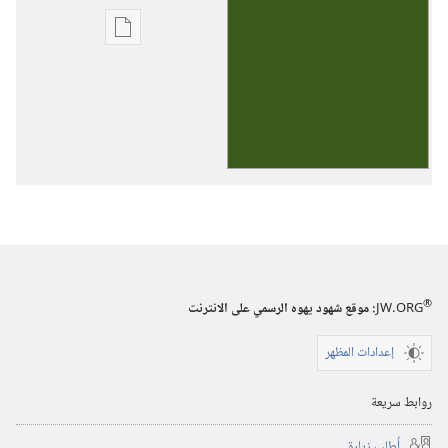
خيارات
تنزيل
الاصدارات
جعل
حياتكم
العائلية
سعيدة
®
JW.ORG
:‏ موقع شهود يهوه الرسمي على الانترنت
إعدادات المظهر
روابط سريعة
أُطلب زيارة