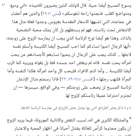
يسوع المسيح أيضا
حبية.‏ قال لاولئك الذين يصيرون تلاميذه:‏ «اني وديع
ومتواضع القلب.‏ فتجدوا راحة لنفوسكم.‏» (‏
متى ١١:‏٢٩
‏)‏ والذين هم أعضاء
في جماعته،‏ التي تشبهها الاسفار المقدسة بعروس،‏ وجدوا فعلا مثل هذا
الانتعاش تحت رئاسته.‏ فهو لم يستغلّهم،‏ بل كان يملك محبة التضحية
بالذات.‏ وهذا هو أيضا نوع الرئاسة الذي يجب ان يمارسه الزوج على زوجته:‏
«أيها الرجال احبوا نساءكم كما احب المسيح أيضا الكنيسة وأسلم نفسه
لاجلها .‏.‏.‏ كذلك يجب على الرجال ان يحبوا نساءهم كأجسادهم.‏ من يحبّ
امرأته يحبّ نفسه.‏ فانه لم يبغض احد جسده قط بل يقوته ويربيه كما الرب
أيضا للكنيسة .‏.‏.‏ وأما انتم الافراد فليحب كل واحد امرأته هكذا كنفسه وأما
المرأة فلتهب رجلها.‏» (‏
افسس ٥:‏٢٥-‏٢٩،‏
٣٣
‏)‏ فاذا رسمتم مثال الإذعان
لرئاسة المسيح لن يصعب على زوجتكم —‏ وفي الواقع،‏ سيسرها —‏ ان
تحترم احتراما عميقا رئاستكم كزوج لها.‏
٧ و ٨ اذكر بعض الطرائق التي بها يفشل بعض الأزواج في ممارسة الرئاسة اللائقة.‏
٧
والمشكلة الكبرى هي انه،‏ لسبب النقص والانانية الموروثة،‏ فيما يريد الزوج
ان يكون محترما كرأس للعائلة يفشل أحيانا في اظهار المحبة والاعتبار