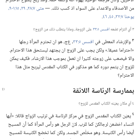
الآخرين.‏ وكان مرجعه الوحيد يهوه اللّٰه وكلمة حقه.‏ وقد ربح يسوع الاحترام
من الأصدقاء والاعداء على السواء اذ كسب ذلك.‏ —‏
متى ٧:‏٢٨،‏ ٢٩،‏
١٥:‏١-‏٩،‏
يوحنا ٧:‏٣٢،‏
٤٥،‏ ٤٦
‏.‏
٣ أي التزام تضعه
افسس ٥:‏٣٣
على الزوجة،‏ وماذا يتطلب ذلك من الزوج؟‏
٣
والإرشاد المعطى في
افسس ٥:‏٣٣
‏،‏ ع‌ج،‏ هو ان تحترم المرأة رجلها
«احتراما عميقا.‏» ولكن يجب على الزوج ان يجتهد ليستحق هذا الاحترام.‏
والا فيصعب على زوجته كثيرا ان تعمل بموجب هذا الارشاد.‏ فكيف يمكن
للزوج ان يتمم دوره كما هو مذكور في الكتاب المقدس ليربح مثل هذا
الاحترام؟‏
بممارسة الرئاسة اللائقة
٤ أي مكان يعيّنه الكتاب المقدس للزوج؟‏
٤
يعيّن الكتاب المقدس الزوج في مركز الرئاسة في ترتيب الزواج قائلا:‏ «أيها
النساء اخضعن لرجالكنّ كما للرب.‏ لانّ الرجل هو رأس المرأة كما أن المسيح
أيضا رأس الكنيسة.‏ وهو مخلّص الجسد.‏ ولكن كما تخضع الكنيسة للمسيح