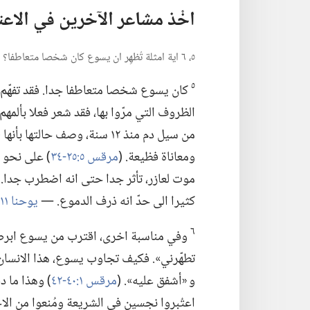
اخْذ مشاعر الآخرين في الاعت
٥،‏ ٦ اية امثلة تُظهِر ان يسوع كان شخصا متعاطفا؟‏
٥
كان يسوع شخصا متعاطفا جدا.‏ فقد تفهّم م
الظروف التي مرّوا بها،‏ فقد شعر فعلا بألمهم ف
من سيل دم منذ ١٢ سنة،‏ وصف ح
ومعاناة فظيعة.‏ (‏
مرقس ٥:‏​٢٥-‏٣٤
‏)‏ على نحو
موت لعازر،‏ تأثر جدا حتى انه اضطرب جدا.‏
كثيرا الى حدّ انه ذرف الدموع.‏ —‏
يوحنا ١١:‏​٣٣،‏
٦
وفي مناسبة اخرى،‏ اقترب من يسوع ابرص وت
تطهّرني».‏ فكيف تجاوب يسوع،‏ هذا الانسان 
و «أشفق عليه».‏ (‏
مرقس ١:‏​٤٠-‏٤٢
‏)‏ وهذا ما
اعتُبروا نجسين في الشريعة ومُنعوا من الاخت