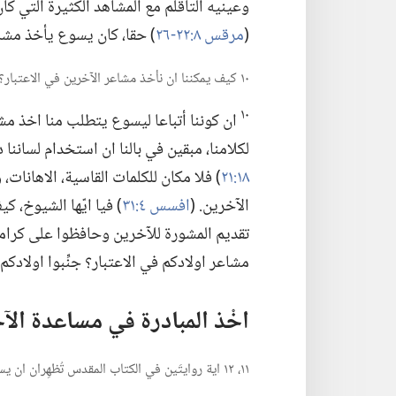
وعينيه التأقلم مع المشاهد الكثيرة التي ك
(‏
مرقس ٨:‏​٢٢-‏٢٦
‏)‏ حقا،‏ كان يسوع يأخذ مشا
١٠ كيف يمكننا ان نأخذ مشاعر الآخرين في الاعتبار؟‏
١٠
ان كوننا أتباعا ليسوع يتطلب منا اخذ مشاعر
لكلامنا،‏ مبقين في بالنا ان استخدام لساننا
١٨:‏٢١
‏)‏ فلا مكان للكلمات القاسية،‏ الاهانات
الآخرين.‏ (‏
افسس ٤:‏٣١
‏)‏ فيا ايّها الشيوخ،
تقديم المشورة للآخرين وحافظوا
على كرامته
مشاعر اولادكم في الاعتبار؟‏ جنِّبوا اولادكم
اخْذ المبادرة في مساعدة الآ
١١،‏ ١٢ اية روايتَين في الكتاب المقدس تُظهِران ان يسوع اظهر الرأفة للآخرين دون ان يُطلب منه؟‏