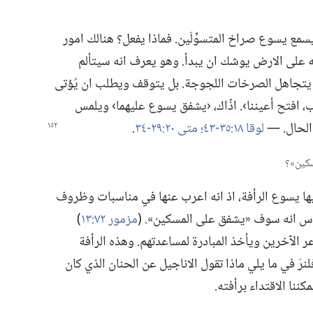
ع يسوع صراخ المتسوِّلَين.‏ فماذا يفعل؟‏ هنالك امور
ته على الارض يوشك ان يبدأ.‏ وهو يعرف انه سيتألم
لا يتجاهل الصرخات اللجوجة.‏ بل يتوقف ويطلب ان يُؤتى
ب،‏ افتح أعيننا›.‏ اذّاك،‏ ‹يشفق يسوع عليهما› ويلمس
لحال.‏ —‏
لوقا ١٨:‏​٣٥-‏٤٣؛‏
متى ٢٠:‏​٢٩-‏٣٤
‏.‏
ها يسوع الرأفة،‏ اذ انه اعرب عنها في مناسبات وظروف
قدس انه سوف «يشفق على المسكين».‏ (‏
مزمور ٧٢:‏١٣
‏)‏
ر الآخرين ويأخذ المبادرة لمساعدتهم.‏ وهذه الرأفة
لنرَ في ما يلي ماذا تقول الاناجيل عن الحنان الذي كان
ننا الاقتداء برأفته.‏