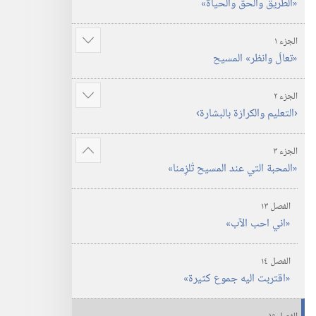
‏«الطريق والحق والحياة»‏
الجزء ١
عرض
‏«تعالَ وانظر» المسيح
المزيد
الجزء ٢
عرض
‏‹التعليم والكرازة بالبشارة›‏
المزيد
الجزء ٣
عرض
‏«المحبة التي عند المسيح تُلزِمنا»‏
المزيد
الفصل ١٣
‏«اني احب الآب»‏
الفصل ١٤
‏«اقتربت اليه جموع كثيرة»‏