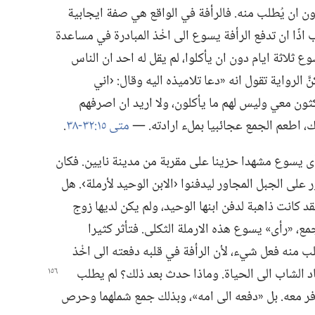
دون ان يُطلب منه.‏ فالرأفة في الواقع هي صفة ايجابية
ذًا ان تدفع الرأفة يسوع الى اخْذ المبادرة في مساعدة
ع ثلاثة ايام دون ان يأكلوا،‏ لم يقل له احد ان الناس
الرواية تقول انه «دعا تلاميذه اليه وقال:‏ ‹اني
كثون معي وليس لهم ما يأكلون،‏ ولا اريد ان اصرفهم
،‏ اطعم الجمع عجائبيا بملء ارادته.‏ —‏
متى ١٥:‏​٣٢-‏٣٨
‏.‏
ثة اخرى.‏ في سنة ٣١ ب‌م،‏ رأى يسوع مشهدا حزينا على مقربة من مدينة نايين.‏ فكان
 على الجبل المجاور ليدفنوا ‹الابن الوحيد لأرملة›.‏ هل
 كانت ذاهبة لدفن ابنها الوحيد،‏ ولم يكن لديها زوج
،‏ «رأى» يسوع هذه الارملة الثكلى.‏ فتأثر كثيرا
 منه فعل شيء،‏ لأن الرأفة في قلبه دفعته الى اخْذ
اد الشاب الى الحياة.‏ وماذا حدث بعد ذلك؟‏ لم يطلب
 معه.‏ بل «دفعه الى امه»،‏ وبذلك جمع شملهما وحرص