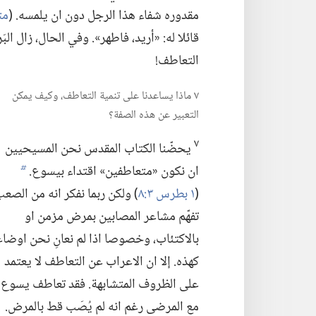
مقدوره شفاء هذا الرجل دون ان يلمسه.‏ (‏
متى ٨
قائلا له:‏ «أريد،‏ فاطهر».‏ وفي الحال،‏ زال ا
التعاطف!‏
٧ ماذا يساعدنا على تنمية التعاطف،‏ وكيف يمكن
التعبير عن هذه الصفة؟‏
٧
يحضّنا الكتاب المقدس نحن المسيحيين
ان نكون «متعاطفين» اقتداء بيسوع.‏
b
(‏
١ بطرس ٣:‏٨
‏)‏ ولكن ربما نفكر انه من الصع
تفهّم مشاعر المصابين بمرض مزمن او
بالاكتئاب،‏ وخصوصا اذا لم نعانِ نحن اوضاع
كهذه.‏ إلا ان الاعراب عن التعاطف لا يعتمد
على الظروف المتشابهة.‏ فقد تعاطف يسوع
مع المرضى رغم انه لم يُصَب قط بالمرض.‏