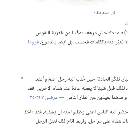
كُن ‹متعاطفا›‏
ت
‏)‏ فامتلاك حسّ مرهف يمكِّننا من ‹تعزية النفوس
ف لا يُعبَّر عنه بالكلمات فحسب،‏ بل ايضا بالدموع.‏
فروما
‏ تذكَّر الحادثة حين جُلب اليه رجل اصمّ وأعقد.‏
 لذلك فعل شيئا لا يفعله عادة عند شفاء الآخرين.‏ فقد
ا وحدهما بعيدَين عن انظار الناس.‏ —‏
مرقس ٧:‏​٣١-‏٣٥
‏.‏
ر اليه الناس اعمى وطلبوا منه ان يشفيه.‏ فقد «اخذ
اك شفاه على مراحل.‏ ولربما اتاح ذلك لعقل الرجل