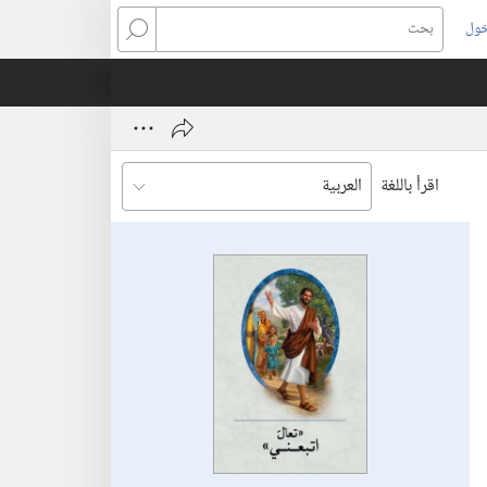
خول
بحث
اقرأ باللغة