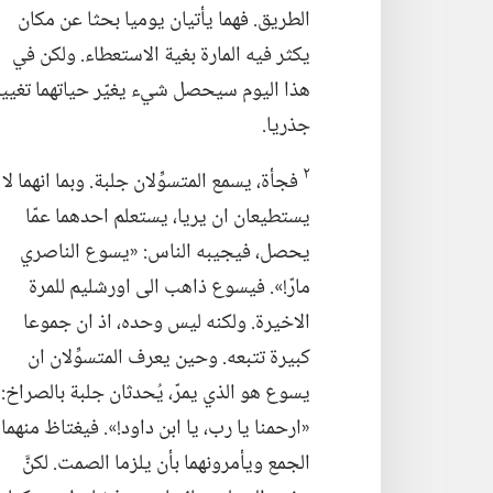
الطريق.‏ فهما يأتيان يوميا بحثا عن مكان
يكثر فيه المارة بغية الاستعطاء.‏ ولكن في
هذا اليوم سيحصل شيء يغيّر حياتهما تغيير
جذريا.‏
٢
فجأة،‏ يسمع المتسوِّلان جلبة.‏ وبما انهما لا
يستطيعان ان يريا،‏ يستعلم احدهما عمّا
يحصل،‏ فيجيبه الناس:‏ «يسوع الناصري
مارّ!‏».‏ فيسوع ذاهب الى اورشليم للمرة
الاخيرة.‏ ولكنه ليس وحده،‏ اذ ان جموعا
كبيرة تتبعه.‏ وحين يعرف المتسوِّلان ان
يسوع هو الذي يمرّ،‏ يُحدثان جلبة بالصراخ:‏
«ارحمنا يا رب،‏ يا ابن داود!‏».‏ فيغتاظ منهما
الجمع ويأمرونهما بأن يلزما الصمت.‏ لكنَّ