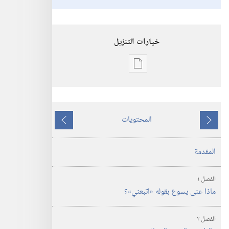
خيارات التنزيل
خيارات
تنزيل
الاصدارات
‏«تعالَ
المحتويات
اتبعني»‏
ما
ما
يسبق
يلي
المقدمة
الفصل ١
ماذا عنى يسوع بقوله «اتبعني»؟‏
الفصل ٢