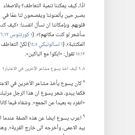
اذًا،‏ كيف يمكننا تنمية التعاطف؟‏ بالاصغاء
بصبر حين يأتمنوننا ويفصحون لنا عمّا في
قلوبهم.‏ وبإمكاننا ان نسأل انفسنا:‏ ‹كيف كن
سأشعر لو كنت مكانهم؟‏›.‏ (‏
١ كورنثوس ١٢:‏٢٦
المكتئبة›.‏ (‏
١ تسالونيكي ٥:‏١٤
‏)‏ لكنَّ التعاط
١٢:‏١٥
تقول:‏ «ابكوا مع الباكين».‏
٨،‏ ٩ كيف اخذ يسوع مشاعر الآخرين في الاعتبار؟‏
٨
كان يسوع يأخذ مشاعر الآخرين في الاعتبار.
فكما يبدو،‏ شعر يسوع ان هذا الرجل مرتبك،‏
«انفرد به بعيدا عن الجمع».‏ وشفاه فيما كان
٩
اعرب يسوع ايضا عن هذه الصفة عندما احض
بيد الاعمى،‏ وأخرجه الى خارج القرية».‏ وهن