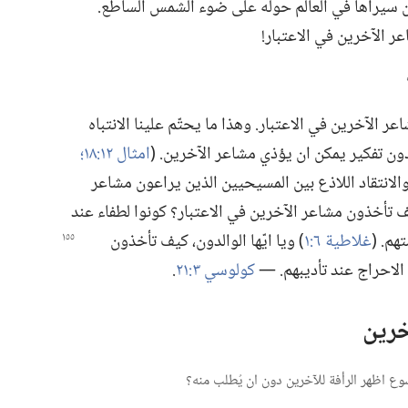
ان سيراها في العالم حوله على ضوء الشمس الساطع.‏
عر الآخرين في الاعتبار!‏
 الآخرين في الاعتبار.‏ وهذا ما يحتّم علينا الانتباه
 دون تفكير يمكن ان يؤذي مشاعر الآخرين.‏ (‏
امثال ١٢:‏١٨؛‏
،‏ والانتقاد اللاذع بين المسيحيين الذين يراعون مشاعر
‏ كيف تأخذون مشاعر الآخرين في الاعتبار؟‏ كونوا لطفاء عند
م.‏ (‏
غلاطية ٦:‏١
‏)‏ ويا ايّها الوالدون،‏ كيف تأخذون
 الاحراج عند تأديبهم.‏ —‏
كولوسي ٣:‏٢١
‏.‏
خرين