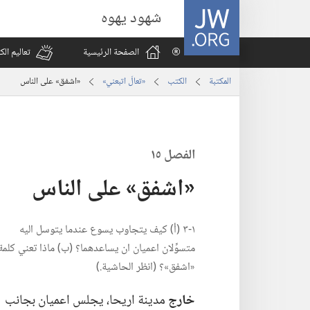
JW.ORG
شهود يهوه
الصفحة الرئيسية
تعاليم ال
المكتبة
الكتب
‏«تعالَ اتبعني»‏
‏«اشفق» على الناس
الفصل ١٥
‏«اشفق» على الناس
١-‏٣ (‏أ)‏ كيف يتجاوب يسوع عندما يتوسل اليه
متسوِّلان اعميان ان يساعدهما؟‏ (‏ب)‏ ماذا تعني كلمة
«اشفق»؟‏ (‏انظر الحاشية.‏)‏
خارج
مدينة اريحا،‏ يجلس اعميان بجانب