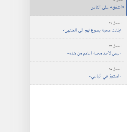
الفصل ١٥
‏«اشفق» على الناس
الفصل ١٦
‏‹بلغت محبة يسوع لهم الى المنتهى›‏
الفصل ١٧
‏«ليس لأحد محبة اعظم من هذه»‏
الفصل ١٨
‏«استمِرَّ في اتِّباعي»‏