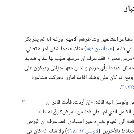
بار
شاعر المتألمين وشاطرهم آلامهم.‏ ورغم انه لم يمرّ بكل
ي قلبه.‏ (‏
عبرانيين ٤:‏١٥
‏)‏ مثلا،‏ عندما شفى امرأة تعاني
التها بأنها ‹مرض مضنٍ›.‏ فقد عرف ان مرضها سبّب لها عذابا شديدا
 مماثل،‏ عندما رأى مريم والذين معها حزانى ويبكون على
 ومع انه كان على وشك اقامة لعازر،‏ تحركت مشاعره
٣٥
‏.‏
وسل اليه قائلا:‏ «إنْ أردت،‏ فأنت قادر ان
الكامل الذي لم يعانِ قط من المرض؟‏ رقّ له قلبه
 دفعه الى القيام بشيء غير اعتيادي.‏ فقد عرف ان البُرص
لاط بالآخرين.‏ (‏
لاويين ١٣:‏​٤٥،‏ ٤٦
‏)‏ ولا شك انه كان في