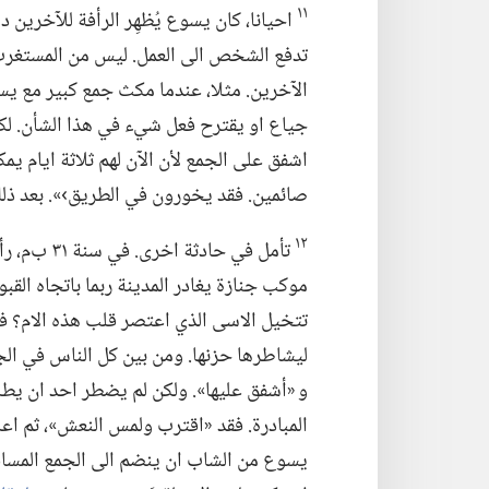
١١
احيانا،‏ كان يسوع يُظهِر الرأفة للآخرين 
تدفع الشخص الى العمل.‏ ليس من المستغرب ا
الآخرين.‏ مثلا،‏ عندما مكث جمع كبير مع يسو
جياع او يقترح فعل شيء في هذا الشأن.‏ لكنَّ 
اشفق على الجمع لأن الآن لهم ثلاثة ايام يم
صائمين.‏ فقد يخورون في الطريق›».‏ بعد ذلك
١٢
تأمل في حاد
موكب جنازة يغادر المدينة ربما باتجاه القبور
تتخيل الاسى الذي اعتصر قلب هذه الام؟‏ فقد
ليشاطرها حزنها.‏ ومن بين كل الناس في الجمع
و «أشفق عليها».‏ ولكن لم يضطر احد ان يطلب
المبادرة.‏ فقد «اقترب ولمس
النعش»،‏ ثم اع
يسوع من الشاب ان ينضم الى الجمع المسافر