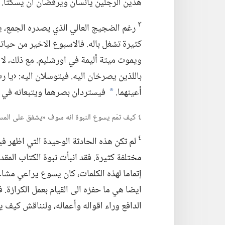
هذين الرجلين يائسان ويرفضان ان يسكتا.‏
٣
رغم الضجيج العالي الذي يصدره الجمع،‏ يسم
كثيرة تشغل باله.‏ فالاسبوع الاخير من حيا
ويموت ميتة أليمة في اورشليم.‏ مع ذلك،‏ 
باللذين يصرخان اليه.‏ فيتوسلان اليه:‏ ‹يا ر
أعينهما.‏
فيستردان بصرهما ويتبعانه في ا
a
٤ كيف تمّم يسوع النبوة انه سوف «يشفق على المسكين»؟‏
٤
لم تكن هذه الحادثة الوحيدة التي اظهر في
مختلفة كثيرة.‏ فقد انبأت نبوة الكتاب الم
إتماما لهذه الكلمات،‏ كان يسوع يراعي مشاع
ايضا هي ما حفزه الى القيام بعمل الكرازة.‏ ف
الدافع وراء اقواله وأعماله،‏ ولنناقش كيف يمك