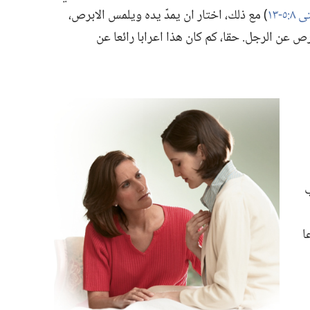
:‏​٥-‏١٣
‏)‏ مع ذلك،‏ اختار ان يمدّ يده ويلمس الابرص،‏
لبَرص عن الرجل.‏ حقا،‏ كم كان هذا اعرابا رائعا عن
ب
ا