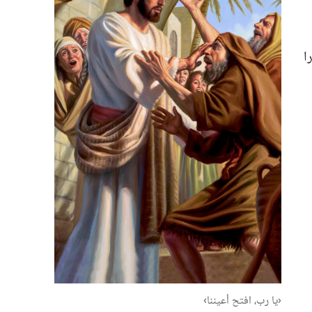
ا
‏‹يا رب،‏ افتح أعيننا›‏