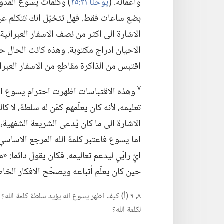
وأعماله.‏ (‏
يوحنا ٢١:‏٢٥
‏)‏ وكلمات يسوع المدو
بضع ساعات فقط.‏ فهل تتخيّل انك
تتكلم عن
الاشارة الى اكثر من نصف الاسفار العبراني
الاحيان ادراج مكتوبة.‏ وهذه كانت الحال حي
اقتبس من الذاكرة مقاطع من الاسفار العبرا
٧
وهذه الاقتباسات اظهرت احترام يسوع الع
تعليمه،‏ لأنه كان يعلّمهم كمَن له سلطة،‏ لا كالكت
الاشارة الى ما كان يُدعى الشريعة الشفهية،‏
اما يسوع فاعتبر كلمة الله المرجع الاساس
ايّ رابّي ليدعم تعاليمه.‏ فكان يقول دائما:
حين كان يعلّم أتباعه ويصحّح الافكار الخاطئ
٨،‏ ٩ (‏أ)‏ كيف اظهر يسوع انه يؤيد سلطة كلمة الل
لكلمة الله؟‏