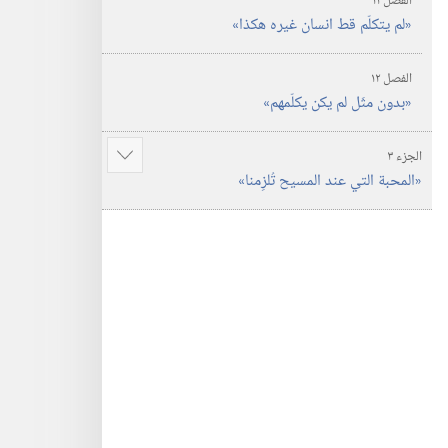
الفصل ١١
‏«لم يتكلّم قط انسان غيره هكذا»‏
الفصل ١٢
‏«بدون مثَل لم يكن يكلّمهم»‏
الجزء ٣
عرض
‏«المحبة التي عند المسيح تُلزِمنا»‏
المزيد