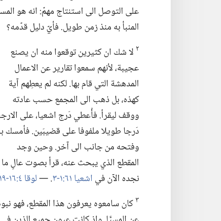
على التوصل الى استنتاج مهمّ:‏ انه هو المسيَّ
المنبأ به منذ زمن طويل.‏ فأيّ دليل قدّمه؟‏
٢
لا شك ان كثيرين توقعوا منه ان يصنع
عجيبة،‏ لأنهم سمعوا تقارير عن الاعمال
المدهشة التي قام بها.‏ لكنه لم يعطِهم آية
كهذه،‏ بل ذهب الى المجمع حسب عادته
ووقف ليقرأ.‏ فأُعطي دَرج اشعيا،‏ على الارج
دَرجا طويلا ملفوفا على قضيبَين.‏ فأمسك به
وفتحه من جانب الى آخر.‏ وحين وجد
المقطع الذي يبحث عنه،‏ قرأ بصوت عالٍ ما
نجده الآن في
اشعيا ٦١:‏​١-‏٣
‏.‏ —‏
لوقا ٤:‏​١٦-‏١٩
٣
كان سامعوه يعرفون هذا المقطع،‏ فهو نبوة
عن المسيَّا.‏ وإذ كانت عيون جميع الذين في