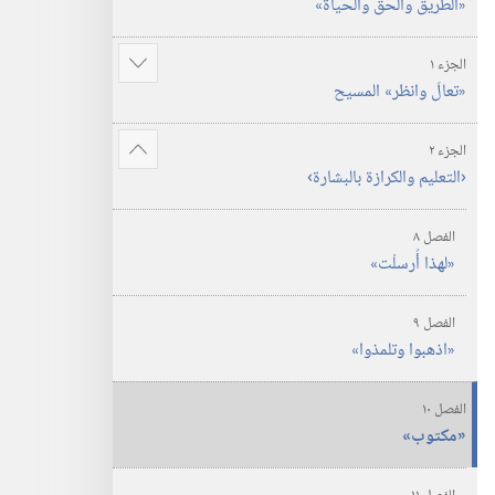
‏«الطريق والحق والحياة»‏
الجزء ١
عرض
‏«تعالَ وانظر» المسيح
المزيد
الجزء ٢
عرض
‏‹التعليم والكرازة بالبشارة›‏
المزيد
الفصل ٨
‏«لهذا أُرسلْت»‏
الفصل ٩
‏«اذهبوا وتلمذوا»‏
الفصل ١٠
‏«مكتوب»‏