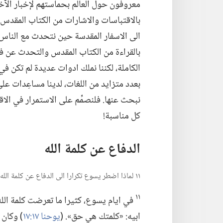
معروفون حول العالم بحماستهم لإخبار الآخ
بالاقتباسات والاشارات من الكتاب المقدس.‏
الى الاسفار المقدسة حين نتحدث مع الناس.‏ 
بالقراءة من الكتاب المقدس والتحدث عن فوا
الكاملة،‏ لكننا نملك ادوات عديدة لم تكن ف
بعدد متزايد من اللغات،‏ لدينا مساعِدات على
نبحث عنها.‏ فلنصمِّم على الاستمرار في الا
كل مناسبة!‏
الدفاع عن كلمة الله
١١ لماذا اضطر يسوع تكرارا الى الدفاع عن كلمة الله؟‏
١١
في ايام يسوع،‏ كثيرا ما تعرضت كلمة الله 
ابيه:‏ «كلمتك هي حق».‏ (‏
يوحنا ١٧:‏١٧
‏)‏ وكا