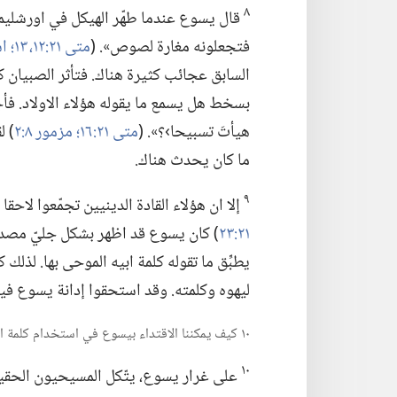
٨
قال يسوع عندما طهّر الهيكل في اورشليم:‏
فتجعلونه مغارة لصوص».‏ (‏
متى ٢١:‏​١٢،‏ ١٣؛‏
اشعي
السابق عجائب كثيرة هناك.‏ فتأثر الصبيان كثي
بسخط هل يسمع ما يقوله هؤلاء الاولاد.‏ فأجاب
هيأتَ تسبيحا›؟‏».‏ (‏
متى ٢١:‏١٦؛‏
مزمور ٨:‏٢
‏)‏
ما كان يحدث هناك.‏
٩
إلا ان هؤلاء القادة الدينيين تجمّعوا لاحقا 
٢١:‏٢٣
‏)‏ كان يسوع قد اظهر بشكل جليّ مصدر
يطبِّق ما تقوله كلمة ابيه الموحى بها.‏ لذلك
ليهوه وكلمته.‏ وقد استحقوا إدانة يسوع في
١٠ كيف يمكننا الاقتداء بيسوع في استخدام كلمة الله،‏ وأية ادوات لدينا لم تكن في متناوله؟‏
١٠
على غرار يسوع،‏ يتّكل المسيحيون الحقيق