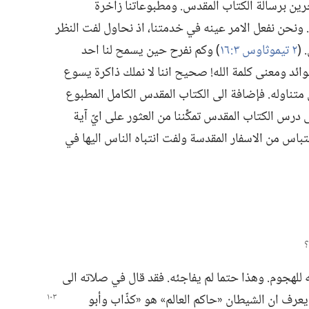
رين برسالة الكتاب المقدس.‏ ومطبوعاتنا زاخرة
 ونحن نفعل الامر عينه في خدمتنا،‏ اذ نحاول لفت النظر
(‏
٢ تيموثاوس ٣:‏١٦
‏)‏ وكم نفرح حين يسمح لنا احد
ئد ومعنى كلمة الله!‏ صحيح اننا لا نملك ذاكرة يسوع
ي متناوله.‏ فإضافة الى الكتاب المقدس الكامل المطبوع
 درس الكتاب المقدس تمكِّننا من العثور على ايّ آية
قتباس من الاسفار المقدسة ولفت انتباه الناس اليها في
للهجوم.‏ وهذا حتما لم يفاجئه.‏ فقد قال في صلاته الى
ن يعرف ان الشيطان «حاكم العالم» هو «كذّاب وأبو