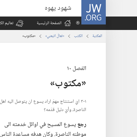
JW.ORG
شهود يهوه
الصفحة الرئيسية
تعاليم ال
المكتبة
الكتب
‏«تعالَ اتبعني»‏
‏«مكتوب»‏
الفصل ١٠
‏«مكتوب»‏
١-‏٣ ايّ استنتاج مهمّ اراد يسوع ان يتوصل اليه اهل
الناصرة،‏ وأيّ دليل قدّمه؟‏
رجع
يسوع المسيح في اوائل خدمته الى
موطنه الناصرة.‏ وكان هدفه مساعدة الناس