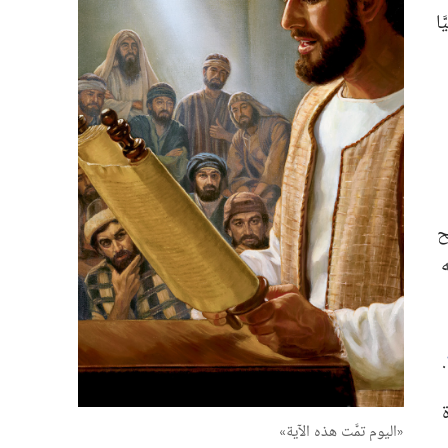
ا
ح
‏.‏
‏«اليوم تمَّت هذه الآية»‏