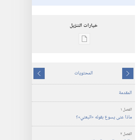
خيارات التنزيل
خيارات
تنزيل
الاصدارات
‏«تعالَ
المحتويات
اتبعني»‏
ما
ما
يسبق
يلي
المقدمة
الفصل ١
ماذا عنى يسوع بقوله «اتبعني»؟‏
الفصل ٢