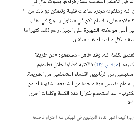
َّنة في الاسفار المقدسة يمكن قراءتها بصوت عالٍ في
 الله وملكوته مجرد ساعات قليلة وتتمكن مع ذلك من
ة؟‏ علاوة على ذلك،‏ لم تكن في متناول يسوع في اغلب
ن ألقى موعظته الشهيرة على الجبل.‏ رغم ذلك،‏ كثيرا ما
نية بشكل مباشر او غير مباشر.‏
ميق لكلمة الله.‏ وقد «ذهل» مستمعوه «من طريقة
بة».‏ (‏
مرقس ١:‏٢٢
‏)‏ فالكتبة فضّلوا خلال تعليمهم
 مقتبسين من الربّانيين القدماء المتضلعين من الشريعة.‏
ي له ولم يقتبس مرة واحدة من الشريعة الشفهية او من
‏ «مكتوب».‏ لقد استخدم تكرارا هذه الكلمة وكلمات اخرى
ة.‏
ه؟‏ (‏ب)‏ كيف اظهر القادة الدينيون في الهيكل قلة احترام فاضحة