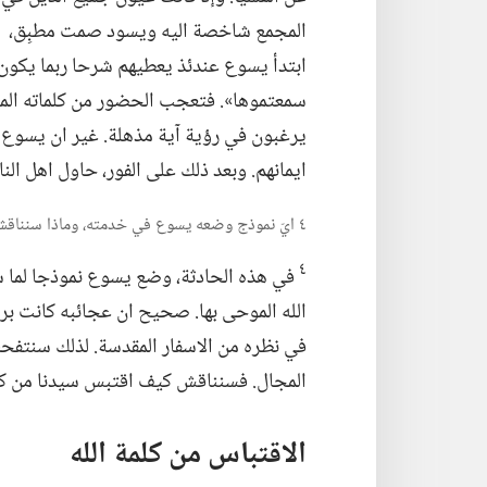
المجمع شاخصة اليه ويسود صمت مطبِق،‏
ابتدأ يسوع عندئذ يعطيهم شرحا ربما يكون مفص
سمعتموها».‏ فتعجب الحضور من كلماته المسر
يرغبون في رؤية آية مذهلة.‏ غير ان يسوع ا
ايمانهم.‏ وبعد ذلك على الفور،‏ حاول اهل الن
٤ ايّ نموذج وضعه يسوع في خدمته،‏ وماذا سنناقش في هذا الفصل؟‏
٤
في هذه الحادثة،‏ وضع يسوع نموذجا لما 
الله الموحى بها.‏ صحيح ان عجائبه كانت بره
في نظره من الاسفار المقدسة.‏ لذلك سنتف
المجال.‏ فسنناقش كيف اقتبس سيدنا من كلمة 
الاقتباس من كلمة الله