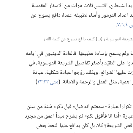
رّبه الشيطان،‏ اقتبس ثلاث مرات من الاسفار المقدسة
 اعداد المزمور وأساء تطبيقه عمدا،‏ دافع يسوع عن
‏​٦،‏ ٧
‏.‏
ولم يسمح بإساءة تطبيقها.‏ فالقادة الدينيون في ايامه
ّدوا على التقيّد بأصغر تفاصيل الشريعة الموسوية،‏ في
 عليها الشرائع.‏ وبذلك روّجوا عبادة شكلية،‏ عبادة
همية،‏ مثل العدل والرحمة والامانة.‏ (‏
متى ٢٣:‏٢٣
‏)‏
رارا عبارة «سمعتم انه قيل» قبل ذكره سُنة من سنن
عبارة «أما انا فأقول لكم» ثم يشرح مبدأ اعمق من مجرد
الشريعة؟‏ كلا،‏ بل كان يدافع عنها.‏ لنعطِ بعض