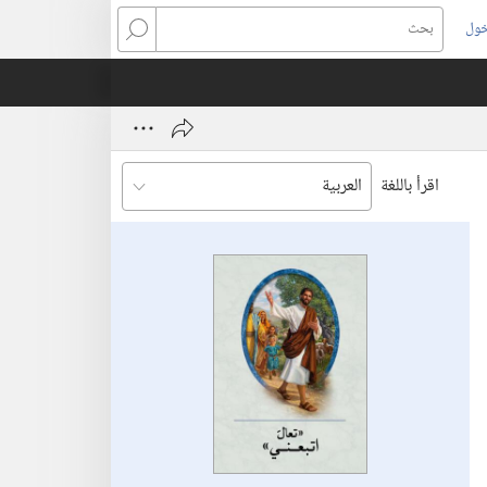
خول
بحث
اقرأ باللغة