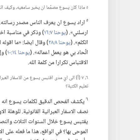
٥ ماذا كان يسوع مصمِّما ان يخبر سامعيه،‏ وكيف اثبت صحة كلماته؟‏
٥
اراد يسوع ان يعرف الناس مصدر رسالته.‏ فقد
ارسلني».‏ (‏
يوحنا ٧:‏١٦
‏)‏ وذكر في مناسبة اخرى
اتكلم».‏ (‏
يوحنا ٨:‏٢٨
‏)‏ وقال ايضا:‏ «ما اقول
اتّحاد بي هو يعمل اعماله».‏ (‏
يوحنا ١٤:‏١٠
‏)‏ 
الاقتباس تكرارا من كلمة الله.‏
٦،‏ ٧ (‏أ)‏ الى ايّ مدى اقتبس يسوع من الاسفار ال
تعليم الكتبة؟‏
٦
يكشف الفحص الدقيق لكلمات يسوع انه اق
نصف الاسفار العبرانية القانونية.‏ للوهلة الاول
يقتبس يسوع خلال السنوات الثلاث والنصف ا
الموحى بها؟‏ في الواقع،‏ هذا ما فعله على الا