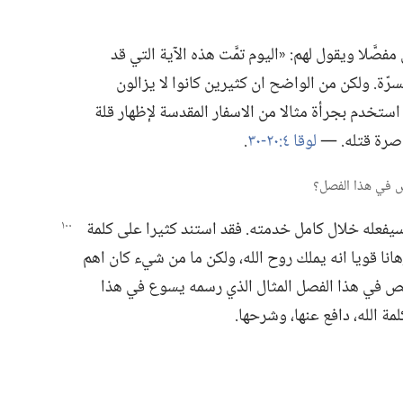
َّلا ويقول لهم:‏ «اليوم تمَّت هذه الآية التي قد
ّة.‏ ولكن من الواضح ان كثيرين كانوا لا يزالون
ستخدم بجرأة مثالا من الاسفار المقدسة لإظهار قلة
اصرة قتله.‏ —‏
لوقا ٤:‏​٢٠-‏٣٠
‏.‏
سيفعله خلال كامل
خدمته.‏ فقد استند كثيرا على كلمة
انا قويا انه يملك روح الله،‏ ولكن ما من شيء كان اهم
حص في هذا الفصل المثال الذي رسمه يسوع في هذا
الله،‏ دافع عنها،‏ وشرحها.‏