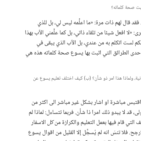
 قال لهم ذات مرة:‏ «ما اعلِّمه ليس لي،‏ بل للذي
:‏ «لا افعل شيئا من تلقاء ذاتي،‏ بل كما علَّمني الآب بهذا
ه لكم لست اتكلم به من عندي،‏ بل الآب الذي يبقى في
وإحدى الطرائق التي اثبت بها يسوع صحة كلماته هذه هي
عبرانية،‏ ولماذا هذا امر ذو شأن؟‏ (‏ب)‏ كيف اختلف تعليم يسوع عن
تبس مباشرة او اشار بشكل غير مباشر الى اكثر من
ى،‏ قد لا يبدو ذلك امرا ذا شأن.‏ فربما تتساءل:‏ لماذا لم
لتي قام فيها بعمل التعليم والكرازة من
كل
الاسفار
رجح.‏ فلا تنسَ انه لم يُسجَّل إلا القليل من اقوال يسوع