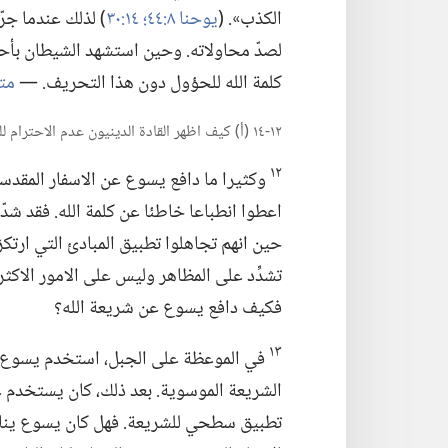
الكذب».‏ (‏
يوحنا ٨:‏٤٤؛‏
١٤:‏٣٠
‏)‏ لذلك عندما ج
لصدّ محاولاته.‏ وحين استشهد الشيطان بأحد
كلمة الله للحؤول دون هذا التحريف.‏ —‏
متى ٤:
١٢-‏١٤ (‏أ)‏ كيف اظهر القادة الدينيون عدم الاحترام للشريعة الموسوية؟‏ (‏ب)‏ كيف دافع يسوع عن كلمة الله؟‏
١٢
وكثيرا ما دافع يسوع عن الاسفار المقدسة 
اعطوا انطباعا خاطئا عن كلمة الله.‏ فقد شد
حين انهم تجاهلوا تطبيق المبادئ التي ارتكزت
تشدِّد على المظاهر وليس على الامور الاكثر ا
فكيف دافع يسوع عن شريعة الله؟‏
١٣
في الموعظة على الجبل،‏ استخدم يسوع تك
الشريعة الموسوية.‏ بعد ذلك،‏ كان يستخدم 
تطبيق سطحي للشريعة.‏ فهل كان يسوع يناقض 