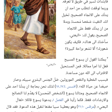
فابتدأت تسير في طريق لا تعرفه.‏
وربما توقفت لتطلب من احد ان
يدلّك على الاتجاه الصحيح.‏ تخيّل
انك التقيت شخصا مُحسنا،‏ وبدلا
من ان يدلّك فقط على الاتجاه
الصحيح،‏ يقول لك:‏ «اتبعني،‏
سآ‌خذك الى هناك».‏ فكيف يكون
شعورك؟‏ ألا تشعر براحة كبيرة؟‏
٢
يمكننا القول ان يسوع المسيح
‏«اتبعني»‏
فعل لنا امرا مماثلا.‏ فمن المستحيل
الاقتراب الى الله دون مساعدة.‏
فبسبب الخطية والنقص الموروثين،‏ ضلّ الجنس البشري سبيله،‏ وصار
‹مبعَدا عن حياة الله›.‏ (‏
افسس ٤:‏​١٧،‏ ١٨
‏)‏ لذلك نحن بحاجة ان يدلّنا احد على
الاتجاه الصحيح.‏ ومثالنا يسوع (‏الشخص المُحسن)‏ لا يقدِّم لنا النصائح
والارشادات فقط.‏ فكما رأينا في
الفصل ١
‏،‏ يدعونا يسوع قائلا:‏ «تعالَ
اتبعني».‏ (‏
مرقس ١٠:‏٢١
‏)‏ وهو يعطينا سببا مقنعا لنقبل هذه الدعوة.‏ فقد قال