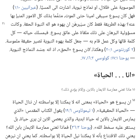
الموسوية على ظلال،‏ او نماذج نبوية،‏ اشارت الى المسيَّا.‏ (‏
عبرانيين ١٠:‏١
‏)‏
فهل كان يسوع سيبقى امينا حتى الموت،‏ متمِّما بذلك كل الامور المنبإ بها
عنه؟‏ بهذه الطريقة فقط
كان سيُبرهَن ان يهوه هو اله النبوة الحقة.‏ وكانت
مسؤولية البرهان على ذلك ملقاة على عاتق يسوع.‏ فبمسلك حياته —‏ كل
كلمة قالها وكل عمل قام به —‏ جعل كلمة يهوه النبوية تصير حقيقة ملموسة.‏
(‏
٢ كورنثوس ١:‏٢٠
‏)‏ وهكذا،‏
كان
يسوع «الحق»،‏ اذ انه جسّد النماذج النبوية.‏
—‏
يوحنا ١:‏١٧؛‏
كولوسي ٢:‏​١٦،‏ ١٧
‏.‏
‏«انا .‏ .‏ .‏ الحياة»‏
١٥ ماذا تعني ممارسة الايمان بالابن،‏ وإلامَ يؤدي ذلك؟‏
١٥
ان يسوع هو «الحياة» بمعنى انه لا يمكننا إلا بواسطته ان ننال الحياة
—‏ «الحياة الحقيقية».‏ (‏
١ تيموثاوس ٦:‏١٩
‏)‏ يقول الكتاب المقدس:‏ «الذي
يمارس الايمان بالابن له حياة ابدية،‏ والذي يعصي الابن لن يرى حياة،‏ بل
يستقر عليه سخط الله».‏ (‏
يوحنا ٣:‏٣٦
‏)‏ فماذا تعني ممارسة الايمان بابن الله؟‏
يعني ذلك الاقتناع بأنه لا يمكننا نيل الحياة إلا بواسطته.‏ كما يعني ان نبرهن