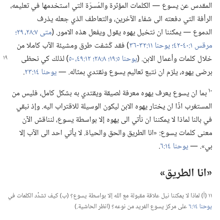
المقدس عن يسوع —‏ الكلمات المؤثرة والمُسرّة التي استخدمها في تعليمه،‏
الرأفة التي دفعته الى شفاء الآخرين،‏ والتعاطف الذي جعله يذرف
الدموع —‏ يمكننا ان نتخيل يهوه يقول ويفعل هذه الامور.‏ (‏
متى ٧:‏​٢٨،‏ ٢٩؛‏
مرقس ١:‏​٤٠-‏٤٢؛‏
يوحنا ١١:‏​٣٢-‏٣٦
‏)‏ فقد كُشفت طرق ومشيئة الآب كاملا من
خلال كلمات وأعمال الابن.‏ (‏
يوحنا ٥:‏١٩؛‏
٨:‏٢٨؛‏
١٢:‏​٤٩،‏ ٥٠
‏)‏ لذلك كي
نحظى
برضى يهوه،‏ يلزم ان نتبع تعاليم يسوع ونقتدي بمثاله.‏ —‏
يوحنا ١٤:‏٢٣
‏.‏
١٠
بما ان يسوع يعرف يهوه معرفة لصيقة ويقتدي به بشكل كامل،‏ فليس من
المستغرب اذًا ان يختار يهوه الابن ليكون الوسيلة للاقتراب اليه.‏ وإذ نبقي
في بالنا لماذا لا يمكننا ان نأتي الى يهوه إلا بواسطة يسوع،‏ لنناقش الآن
معنى كلمات يسوع:‏ «انا الطريق والحق والحياة.‏ لا يأتي احد الى الآب إلا
بي».‏ —‏
يوحنا ١٤:‏٦
‏.‏
‏«انا الطريق»‏
١١ (‏أ)‏ لماذا لا يمكننا نيل علاقة مقبولة مع الله إلا بواسطة يسوع؟‏ (‏ب)‏ كيف تشدِّد الكلمات في
يوحنا ١٤:‏٦
على مركز يسوع الفريد من نوعه؟‏ (‏انظر الحاشية.‏)‏