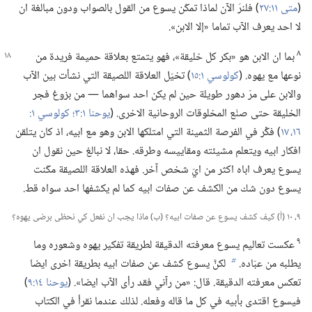
(‏
متى ١١:‏٢٧
‏)‏ فلنرَ الآن لماذا تمكّن يسوع من القول بالصواب ودون مبالغة ان
لا احد يعرف الآب تماما «إلا الابن».‏
٨
بما ان الابن هو «بكر كل خليقة»،‏ فهو يتمتع بعلاقة حميمة فريدة من
نوعها مع يهوه.‏ (‏
كولوسي ١:‏١٥
‏)‏ تخيّل العلاقة اللصيقة التي نشأت بين الآب
والابن على مرّ دهور طويلة حين لم يكن احد سواهما —‏ من بزوغ فجر
الخليقة حتى صنْع المخلوقات الروحانية الاخرى.‏ (‏
يوحنا ١:‏٣؛‏
١٦،‏ ١٧
‏)‏ فكِّر في الفرصة الثمينة التي امتلكها الابن وهو مع ابيه،‏ اذ كان يتلقن
افكار ابيه ويتعلم مشيئته ومقاييسه وطرقه.‏ حقا،‏ لا نبالغ حين نقول ان
يسوع يعرف اباه اكثر من ايّ شخص آخر.‏ فهذه العلاقة اللصيقة مكّنت
يسوع دون شك من الكشف عن صفات ابيه كما لم يكشفها احد سواه قط.‏
٩،‏ ١٠ (‏أ)‏ كيف كشف يسوع عن صفات ابيه؟‏ (‏ب)‏ ماذا يجب ان نفعل كي نحظى برضى يهوه؟‏
٩
عكست تعاليم يسوع معرفته الدقيقة لطريقة تفكير يهوه وشعوره وما
يطلبه من عبّاده.‏
لكنَّ يسوع كشف عن صفات ابيه بطريقة اخرى ايضا
b
تعكس معرفته الدقيقة.‏ قال:‏ «من رآني فقد رأى الآب ايضا».‏ (‏
يوحنا ١٤:‏٩
‏)‏
فيسوع اقتدى بأبيه في كل ما قاله وفعله.‏ لذلك عندما نقرأ في الكتاب