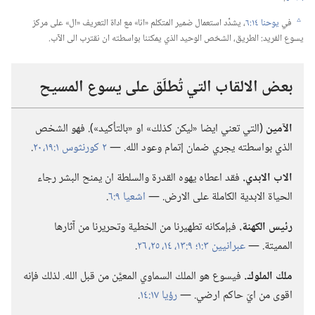
في
يوحنا ١٤:‏٦
‏،‏ يشدِّد استعمال ضمير المتكلم «انا» مع اداة التعريف «ال» على مركز
c
يسوع الفريد:‏ الطريق،‏ الشخص الوحيد الذي يمكننا بواسطته ان نقترب الى الآب.‏
بعض الالقاب التي تُطلَق على يسوع المسيح
الآمين
(‏التي تعني ايضا «ليكن كذلك» او «بالتأكيد»)‏.‏ فهو الشخص
الذي بواسطته يجري ضمان إتمام وعود الله.‏ —‏
٢ كورنثوس ١:‏​١٩،‏ ٢٠
‏.‏
الاب الابدي.‏
فقد اعطاه يهوه القدرة والسلطة ان يمنح البشر رجاء
الحياة الابدية الكاملة على الارض.‏ —‏
اشعيا ٩:‏٦
‏.‏
رئيس الكهنة.‏
فبإمكانه تطهيرنا من الخطية وتحريرنا من آثارها
المميتة.‏ —‏
عبرانيين ٣:‏١؛‏
٩:‏​١٣،‏ ١٤،‏
٢٥،‏ ٢٦
‏.‏
ملك الملوك.‏
فيسوع هو الملك السماوي المعيَّن من قبل الله.‏ لذلك فإنه
اقوى من ايّ حاكم ارضي.‏ —‏
رؤيا ١٧:‏١٤
‏.‏