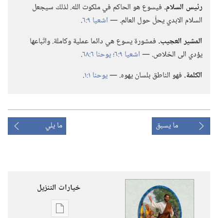
رئيس السلام.‏
فيسوع هو الحاكم في ملكوت الله.‏ لذلك سيجعل
السلام الابدي يحلّ حول العالم.‏ —‏
اشعيا ٩:‏٦
‏.‏
المشير العجيب.‏
فمشورة يسوع هي دائما عملية وكاملة.‏ واتّباعها
يؤدي الى الخلاص.‏ —‏
اشعيا ٩:‏٦؛‏
يوحنا ٦:‏٦٨
‏.‏
الكلمة.‏
فهو الناطق بلسان يهوه.‏ —‏
يوحنا ١:‏١
‏.‏
ما يسبق
ما يلي
خيارات التنزيل
خيارات