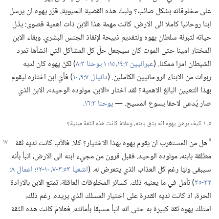
على مخلوقاته بشكل صائب؟‏ ولبتّ هذه القضية الحيوية،‏ قرّر يهوه ان يرسل
ابنا روحانيا كاملا الى الارض.‏ كانت مهمة هذا الابن ذات اهمية قصوى:‏ بذْل
حياته لتبرئة سلطان يهوه ولتقديم ذبيحة لإنقاذ الجنس البشري.‏ وبقاء الابن
المختار امينا حتى الموت كان سيجعل حلّ كل المشاكل التي انشأها تمرد
الشيطان امرا ممكنا.‏ (‏
عبرانيين ٢:‏​١٤،‏ ١٥؛‏
١ يوحنا ٣:‏٨
‏)‏ لكنّ يهوه كان لديه
ربوات من الابناء الروحانيين الكاملين.‏ (‏
دانيال ٧:‏​٩،‏ ١٠
‏)‏ فأيّ ابن اختاره ليقوم
بهذا التعيين البالغ الاهمية؟‏ لقد اختار «الابن،‏ مولوده الوحيد»،‏ الابن الذي
صار يُدعى لاحقا يسوع المسيح.‏ —‏
يوحنا ٣:‏١٦
‏.‏
٥،‏ ٦ كيف برهن يهوه انه يثق بابنه،‏ وعلامَ كانت هذه الثقة مبنية؟‏
٥
هل من المستغرب ان يقوم يهوه بهذا الاختيار؟‏ كلا.‏ فالآب
كانت لديه ثقة
مطلقة بابنه،‏ مولوده الوحيد.‏ فقبل قرون من مجيء ابنه الى الارض،‏ انبأ بأنه
سيبقى وليّا رغم كل العذاب الذي يتعرض له.‏ (‏
اشعيا ٥٣:‏​٣-‏٧،‏
١٠-‏١٢؛‏
٣٢-‏٣٥
‏)‏ تأمل في ما يعنيه ذلك.‏ كسائر المخلوقات العاقلة،‏ تمتع الابن بالارادة
الحرة،‏ اذ كانت لديه القدرة على اختيار المسلك الذي يريده.‏ رغم ذلك،‏
امتلك يهوه ثقة كبيرة به حتى انه انبأ مسبقا بأمانته.‏ فعلامَ كانت هذه الثقة