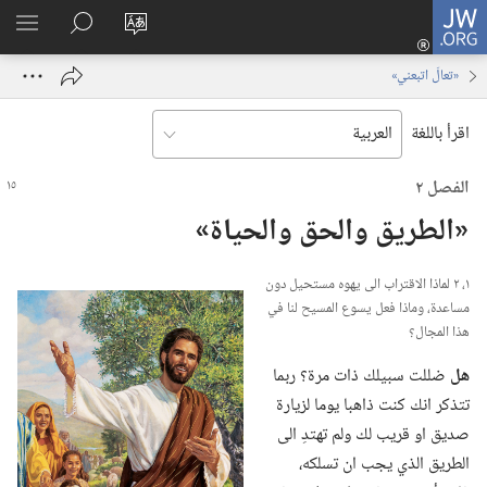
JW.ORG
تسجيل
تغيير
البحث
اظهر
الدخول
لغة
في
القائم
(يفتح
‏«تعالَ اتبعني»‏
الموقع
JW.‎ORG
نافذة
جديدة)
اقرأ باللغة
الفصل ٢
‏«الطريق والحق والحياة»‏
١،‏ ٢ لماذا الاقتراب الى يهوه مستحيل دون
مساعدة،‏ وماذا فعل يسوع المسيح لنا في
هذا المجال؟‏
هل
ضللت سبيلك ذات مرة؟‏ ربما
تتذكر انك كنت ذاهبا يوما لزيارة
صديق او قريب لك ولم تهتدِ الى
الطريق الذي يجب ان تسلكه،‏