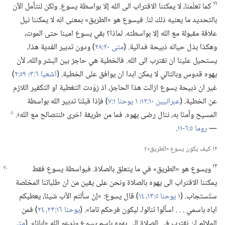
١١
كما تعلّمنا،‏ لا يمكننا الاقتراب الى الله إلا بواسطة يسوع.‏ ولكن لنتأمل الآن
بالتحديد ما يعنيه ذلك لنا.‏ فيسوع هو «الطريق» بمعنى انه لا يمكننا نيل
علاقة مقبولة مع الله إلا بواسطته.‏ لماذا؟‏ بقي يسوع امينا حتى الموت،‏
وهكذا بذل حياته ذبيحة فدائية.‏ (‏
متى ٢٠:‏٢٨
‏)‏ ودون تدبير الفدية هذا،‏
يستحيل علينا ان نقترب الى الله.‏ فالخطية هي حاجز بين البشر والله،‏ لأن
يهوه قدوس وبالتالي لا يمكن ابدا ان يوافق على الخطية.‏ (‏
اشعيا ٦:‏٣؛‏
٥٩:‏٢
‏)‏
غير ان ذبيحة يسوع ازالت هذا الحاجز،‏ اذ زوّدت التغطية او التكفير اللازم
عن الخطية.‏ (‏
عبرانيين ١٠:‏١٢؛‏
١ يوحنا ١:‏٧
‏)‏ فإذا قبلنا تدبير الله بواسطة
المسيح وآمنّا به،‏ ننال رضى يهوه.‏ فما من طريقة اخرى ‹لنتصالح مع الله›.‏
c
—‏
روما ٥:‏​٦-‏١١
‏.‏
١٢ كيف يكون يسوع «الطريق»؟‏
١٢
ويسوع هو «الطريق» في ما يتعلق بالصلاة.‏ فبواسطة يسوع
فقط
يمكننا الاقتراب الى يهوه بالصلاة ونحن على يقين من ان طلباتنا المخلصة
ستُستجاب.‏ (‏
١ يوحنا ٥:‏​١٣،‏ ١٤
‏)‏ قال يسوع:‏ «إنْ سألتم الآب شيئا،‏ يعطيكم
اياه باسمي .‏ .‏ .‏ اسألوا تنالوا،‏ ليكون فرحكم تاما».‏ (‏
يوحنا ١٦:‏​٢٣،‏ ٢٤
‏)‏ فمن
الملائم ان نقترب في الصلاة الى يهوه باسم يسوع وندعو الله «ابانا».‏ (‏
متى