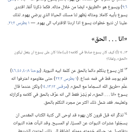
٦:‏٩
‏)‏ ويسوع هو «الطريق» ايضا من خلال مثاله.‏ فكما ذكرنا آنفا،‏ اقتدى
يسوع بأبيه كاملا.‏ ومثاله يُظهر لنا مسلك الحياة الذي يرضي يهوه.‏ لذلك
علينا ان نتبع خطوات يسوع اذا اردنا الاقتراب الى يهوه.‏ —‏
١ بطرس ٢:‏٢١
‏.‏
‏«انا .‏ .‏ .‏ الحق»‏
١٣،‏ ١٤ (‏أ)‏ كيف كان يسوع صادقا في كلامه؟‏ (‏ب)‏ ماذا كان على يسوع ان يفعل ليكون
«الحق»،‏ ولماذا؟‏
١٣
كان يسوع يتكلم دائما بالحق عن كلمة ابيه النبوية.‏ (‏
يوحنا ٨:‏​٤٠،‏
٤٥،‏ ٤٦
‏)‏
فلم يوجد قط في فمه خداع.‏ (‏
١ بطرس ٢:‏٢٢
‏)‏ حتى مقاوموه اعترفوا انه
علّم «طريق الله انسجاما مع الحق».‏ (‏
مرقس ١٢:‏​١٣،‏ ١٤
‏)‏ ولكن عندما قال
يسوع «انا .‏ .‏ .‏ الحق»،‏ لم يُشِرْ فقط الى انه عرَّف بالحق في كلامه وكرازته
وتعليمه.‏ فقد شمل ذلك اكثر من مجرد التكلم بالحق.‏
١٤
تذكَّر انه قبل قرون كان يهوه قد اوحى الى كتبة الكتاب المقدس ان
يسجّلوا عشرات النبوات عن المسيَّا،‏ او المسيح.‏ وقد انبأت هذه النبوات
بتفاصيل عن حياته،‏ خدمته،‏ وموته.‏ اضافة الى ذلك،‏ احتوت الشريعة