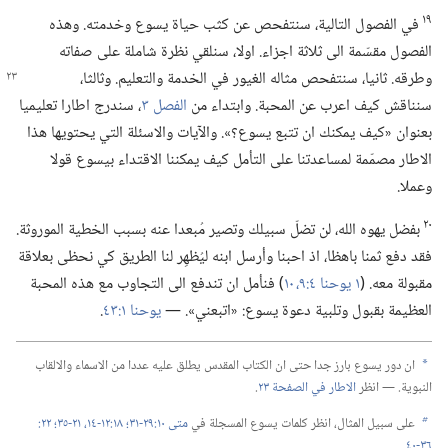
١٩
في الفصول التالية،‏ سنتفحص عن كثب حياة يسوع وخدمته.‏ وهذه
الفصول مقسّمة الى ثلاثة اجزاء.‏ اولا،‏ سنلقي نظرة شاملة على صفاته
وطرقه.‏ ثانيا،‏ سنتفحص مثاله الغيور في الخدمة والتعليم.‏
وثالثا،‏
سنناقش كيف اعرب عن المحبة.‏ وابتداء من
الفصل ٣
‏،‏ سندرج اطارا تعليميا
بعنوان «كيف يمكنك ان تتبع يسوع؟‏».‏ والآيات والاسئلة التي يحتويها هذا
الاطار مصمّمة لمساعدتنا على التأمل كيف يمكننا الاقتداء بيسوع قولا
وعملا.‏
٢٠
بفضل يهوه الله،‏ لن تضلّ سبيلك وتصير مُبعدا عنه بسبب الخطية الموروثة.‏
فقد دفع ثمنا باهظا،‏ اذ احبنا وأرسل ابنه ليُظهِر لنا الطريق كي نحظى بعلاقة
مقبولة معه.‏ (‏
١ يوحنا ٤:‏​٩،‏ ١٠
‏)‏ فنأمل ان تندفع الى التجاوب مع هذه المحبة
العظيمة بقبول وتلبية دعوة يسوع:‏ «اتبعني».‏ —‏
يوحنا ١:‏٤٣
‏.‏
ان دور يسوع بارز جدا حتى ان الكتاب المقدس يطلق عليه عددا من الاسماء والالقاب
a
النبوية.‏ —‏ انظر
الاطار في الصفحة ٢٣
‏.‏
على سبيل المثال،‏ انظر كلمات يسوع المسجلة في
متى ١٠:‏​٢٩-‏٣١؛‏
١٨:‏​١٢-‏١٤،‏
٢١-‏٣٥؛‏
b
٣٦-‏٤٠
‏.‏