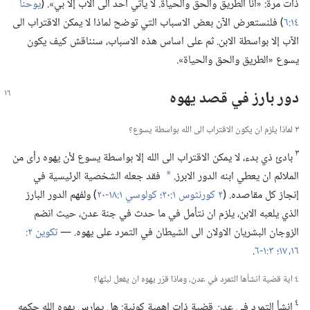
ذات مرة:‏ «انا الطريق والحق والحياة.‏ لا يأتي احد الى الآب إلا بي».‏ (‏
يوحنا
١٤:‏٦
‏)‏ فلنستعرض الآن بعض الاسباب التي توضح لماذا لا يمكن الاقتراب الى
الآب إلا بواسطة الابن.‏ ثم على اساس هذه الاسباب،‏ سنناقش كيف يكون
يسوع «الطريق والحق والحياة».‏
دور بارز في قصد يهوه
٣ لماذا يلزم ان يكون الاقتراب الى الله بواسطة يسوع؟‏
٣
بادئ ذي بدء،‏ لا يمكن الاقتراب الى الله إلا بواسطة يسوع لأن يهوه رأى من
الملائم ان يعطي ابنه الدور الابرز.‏
فقد جعله الشخصية الرئيسية في
a
إنجاز كل مقاصده.‏ (‏
٢ كورنثوس ١:‏٢٠؛‏
كولوسي ١:‏​١٨-‏٢٠
‏)‏ ولفهم الدور البارز
الذي يلعبه الابن،‏ يلزم ان نتأمل في ما حدث في جنة عدن،‏ حيث انضم
الزوجان البشريان الاولان الى الشيطان في التمرد على يهوه.‏ —‏
١٦،‏ ١٧؛‏
٣:‏​١-‏٦
‏.‏
٤ اية قضية انشأها التمرد في عدن،‏ وماذا قرّر يهوه ان يفعل لبتّها؟‏
٤
انشأ التمرد في عدن قضية ذات اهمية كونية:‏ هل يمارس يهوه الله حكمه