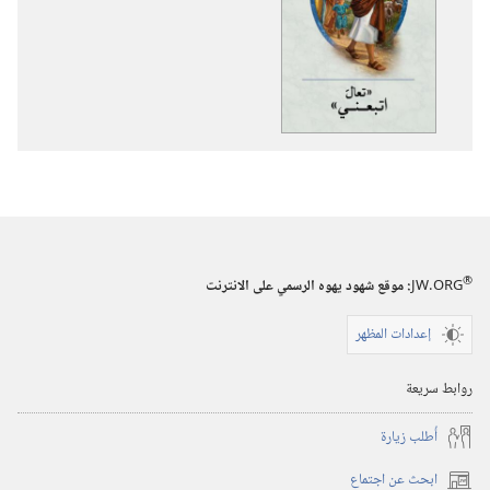
تنزيل
الاصدارات
‏«تعالَ
اتبعني»‏
®
JW.ORG
:‏ موقع شهود يهوه الرسمي على الانترنت
إعدادات المظهر
روابط سريعة
أُطلب زيارة
ابحث عن اجتماع