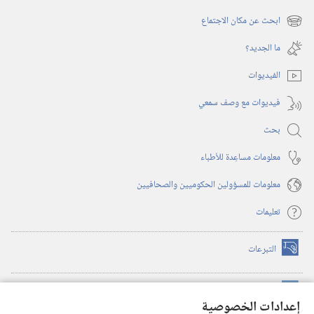
(يفتح
نافذة
ابحث عن مكان الاجتماع
(يفتح
جديدة)
نافذة
ما الجديد؟‏
جديدة)
الفيديوات
فيديوات مع وصف سمعي
بحث
معلومات مساعِدة للأطباء
معلومات للمسؤولين الحكوميين والصحافيين
تعليمات
التبرعات
(يفتح
نافذة
جديدة)
مكتبة برج المراقبة الالكترونية
™
(يفتح
إعدادات الخصوصية
نافذة