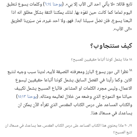
تابع قائلا:‏ «لا يأتي احد الى الآب إلا بي».‏ (‏
يوحنا ١٤:‏٦
‏)‏ وكلمات يسوع تنطبق
اليوم تماما كما كانت حين تفوّه بها.‏ لذلك يمكننا الثقة بشكل مطلق انه اذا
اتّبعنا يسوع،‏ فلن نضلّ سبيلنا ابدا.‏ فهو،‏ ولا احد غيره،‏ مَن سيُرينا الطريق
«الى الآب».‏
كيف ستتجاوب؟‏
١٨ ماذا يشمل كوننا أتباعا حقيقيين للمسيح؟‏
١٨
نظرا الى دور يسوع البارز ومعرفته اللصيقة لأبيه،‏ لدينا سبب وجيه لنتبع
الابن.‏ وكما رأينا في الفصل السابق،‏ يشمل كوننا أتباعا حقيقيين ليسوع
الاعمال،‏ وليس مجرد الكلمات او المشاعر.‏ فاتّباع المسيح يشمل تكييف
حياتنا مع النموذج الذي وضعه من خلال تعاليمه ومثاله.‏ (‏
يوحنا ١٣:‏١٥
‏)‏
والكتاب المساعد على درس الكتاب المقدس الذي تقرأه الآن يمكن ان
يساعدك في مسعاك هذا.‏
١٩،‏ ٢٠ ماذا يحتوي هذا الكتاب المساعد على درس الكتاب المقدس،‏ مما يساعدك في مسعاك ان
تتبع المسيح؟‏