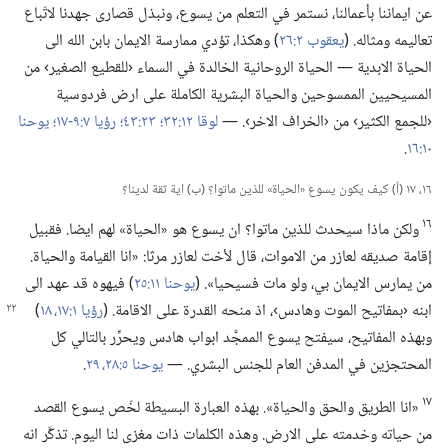
عن ايماننا بأعمالنا،‏ نستمر في التعلم من يسوع،‏ ونبذل قصارى جهدنا لاتّباع
تعاليمه ومثاله.‏ (‏
يعقوب ٢:‏٢٦
‏)‏ وهكذا،‏ تؤدي ممارسة الايمان بابن الله الى
الحياة الابدية —‏ الحياة الروحانية الخالدة في السماء ‹للقطيع الصغير› من
المسيحيين الممسوحين والحياة البشرية الكاملة على ارض فردوسية
‹للجمع الكثير› من ‹الخراف الاخر›.‏ —‏
لوقا ١٢:‏٣٢؛‏
٢٣:‏٤٣؛‏
رؤيا ٧:‏​٩-‏١٧؛‏
يوحنا
١٠:‏١٦
‏.‏
١٦،‏ ١٧ (‏أ)‏ كيف يكون يسوع «الحياة» للذين ماتوا؟‏ (‏ب)‏ اية ثقة لدينا؟‏
١٦
ولكن ماذا سيحدث للذين ماتوا؟‏ ان يسوع هو «الحياة» لهم ايضا.‏ فقبيل
إقامة صديقه لعازر من الاموات،‏ قال لأخت لعازر مرثا:‏ «انا القيامة والحياة.‏
من يمارس الايمان بي،‏ ولو مات فسيحيا».‏ (‏
يوحنا ١١:‏٢٥
‏)‏ فيهوه قد عهد الى
ابنه ‹بمفاتيح الموت وهادس›،‏ اذ منحه
القدرة على الاقامة.‏ (‏
رؤيا ١:‏​١٧،‏ ١٨
‏)‏
وبهذه المفاتيح،‏ سيفتح يسوع الممجَّد ابواب هادس ويحرِّر بالتالي كل
المحتجزين في المدفن العام للجنس البشري.‏ —‏
يوحنا ٥:‏​٢٨،‏ ٢٩
‏.‏
١٧
«انا الطريق والحق والحياة».‏ بهذه العبارة البسيطة لخّص يسوع القصد
من حياته وخدمته على الارض.‏ وهذه الكلمات ذات مغزى لنا اليوم.‏ تذكَّر انه