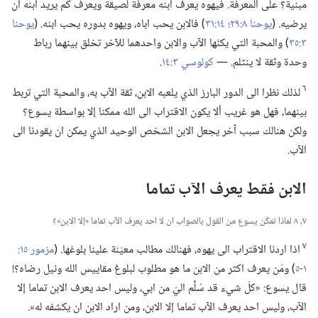
مبنية؟‏ على المعرفة.‏ فيهوه يعرف ابنه معرفة لصيقة ويعرف كم يريد ابنه ان
يرضيه.‏ (‏
يوحنا ٨:‏٢٩؛‏
١٤:‏٣١
‏)‏ فالابن يحب اباه،‏ ويهوه بدوره يحب ابنه.‏ (‏
يوحنا
٣:‏٣٥
‏)‏ والمحبة التي يكنّها الآب والابن واحدهما للآخر تخلق بينهما رباط
وحدة وثقة لا ينثلم.‏ —‏
كولوسي ٣:‏١٤
‏.‏
٦
لذلك نظرا الى الدور البارز الذي يلعبه الابن،‏ ثقة الآب به،‏ والمحبة التي تربط
بينهما،‏ فهل هو غريب ألا يكون الاقتراب الى الله ممكنا إلا بواسطة يسوع؟‏
ولكن هنالك سبب آخر يجعل الابن الشخص الوحيد الذي يمكن ان يقودنا الى
الآب.‏
الابن فقط يعرف الآب تماما
٧،‏ ٨ لماذا تمكّن يسوع من القول بالصواب ان لا احد يعرف الآب تماما «إلا الابن»؟‏
٧
اذا اردنا الاقتراب الى يهوه،‏ فهنالك مطالب معيّنة علينا بلوغها.‏ (‏
١-‏٥
‏)‏ ومَن يعرف اكثر من الابن ما هو مطلوب لبلوغ مقاييس الله ونيل رضاه؟‏!‏
قال يسوع:‏ «كلّ شيء قد سُلِّم اليّ من ابي،‏ وليس احد يعرف الابن تماما إلا
الآب،‏ وليس احد يعرف الآب تماما إلا الابن،‏ ومن اراد الابن ان يكشفه له».‏