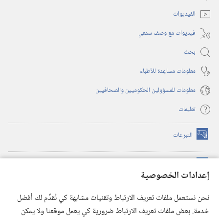
جديدة)
الفيديوات
فيديوات مع وصف سمعي
بحث
معلومات مساعِدة للأطباء
معلومات للمسؤولين الحكوميين والصحافيين
تعليمات
التبرعات
(يفتح
نافذة
جديدة)
مكتبة برج المراقبة الالكترونية
™
(يفتح
إعدادات الخصوصية
نافذة
JW Hub
جديدة)
(يفتح
نحن نستعمل ملفات تعريف الارتباط وتقنيات مشابهة كي نُقدِّم لك أفضل
نافذة
®
خدمة. بعض ملفات تعريف الارتباط ضرورية كي يعمل موقعنا ولا يمكن
تطبيق
JW Library
جديدة)