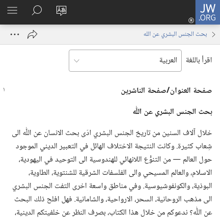
JW.ORG
تسجيل
تغيير
البحث
اظهر
الدخول
لغة
في
القائم
(يفتح
بحث الجنس البشري عن الله
الموقع
JW.‎ORG
نافذة
جديدة)
اقرأ باللغة
صفحة العنوان/‏صفحة الناشرين
بحث الجنس البشري عن اللّٰه
خلال آلاف السنين من تاريخ الجنس البشري ادّى بحث الانسان عن اللّٰه الى
شِعاب كثيرة.‏ وكانت النتيجة الاختلاف الهائل في التعبير الديني الموجود
حول العالم —‏ من التنوُّع اللانهائي للهندوسية الى التوحيد في اليهودية،‏
الاسلام،‏ والعالم المسيحي والى الفلسفات الشرقية للشنتوية،‏ الطاوية،‏
البوذية،‏ والكونفوشيوسية.‏ وفي مناطق واسعة اخرى التفت الجنس البشري
الى مذهب الروحانية،‏ السحر،‏ الارواحية،‏ والشامانية.‏ فهل افلح ذلك البحث
عن اللّٰه؟‏ ندعوكم من خلال هذا الكتاب،‏ بصرف النظر عن خلفيتكم الدينية،‏