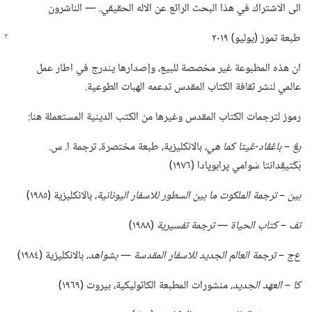
الى الاشتراك في هذا البحث الرائع عن الاله الحقيقي.‏ —‏ الناشرون
طبعة تموز (‏يوليو)‏ ٢٠١٩
ان هذه المطبوعة غير مخصصة للبيع،‏ وإصدارها يندرج في اطار عمل
عالمي لنشر ثقافة الكتاب المقدس تدعمه الهبات الطوعية.‏
رموز لترجمات الكتاب المقدس وغيرها من الكتب الدينية المستعملة هنا:‏
بڠ
‏–‏
باڠڤاد-‏ڠيتا كما هي،‏
بالانكليزية،‏ طبعة مختصرة،‏ ترجمة ا.‏ س.‏
بَكْتيڤِدانتا سْوامي پرابوپادا (‏١٩٧٦)‏
بين
‏–‏
ترجمة الملكوت ما بين السطور للاسفار اليونانية،‏
بالانكليزية (‏١٩٨٥)‏
تف
‏–‏
كتاب الحياة —‏ ترجمة تفسيرية
‏(‏١٩٨٨)‏
ع‌ج
‏–‏
ترجمة العالم الجديد للاسفار المقدسة —‏ بشواهد،‏
بالانكليزية (‏١٩٨٤)‏
كا
‏–‏
العهد الجديد،‏
منشورات المطبعة الكاثوليكية،‏ بيروت (‏١٩٦٩)‏