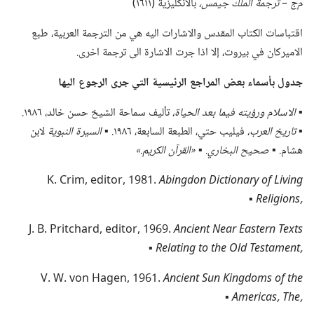
م‌ج
‏–‏
ترجمة الملك جيمس،‏
بالانكليزية (‏١٦١١)‏
اقتباسات الكتاب المقدس والاشارات اليه هي من الترجمة العربية،‏ طبع
الاميركان في بيروت،‏ إلا اذا جرت الاشارة الى ترجمة اخرى.‏
جدول بأسماء بعض المراجع الرئيسية التي جرى الرجوع اليها
▪
الاسلام ورؤيته فيما بعد الحياة،‏
تأليف سماحة الشيخ حسن خالد،‏ ١٩٨٦.‏
▪
تاريخ العرب،‏
فيليب حتي،‏ الطبعة السابعة،‏ ١٩٨٦.‏ ▪
السيرة النبوية
لابن
هشام.‏ ▪
صحيح البخاري.‏
▪
‏«القرآن الكريم.‏»‏
K.‎ Crim,‎ editor,‎ 1981.‎
Abingdon Dictionary of Living
▪
Religions,‎
J.‎ B.‎ Pritchard,‎ editor,‎ 1969.‎
Ancient Near Eastern Texts
▪
Relating to the Old Testament,‎
V.‎ W.‎ von Hagen,‎ 1961.‎
Ancient Sun Kingdoms of the
▪
Americas,‎ The,‎