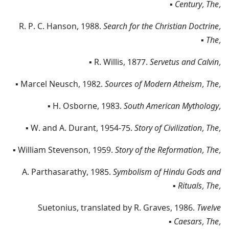
▪
Century,‎ The,‎
R.‎ P.‎ C.‎ Hanson,‎ 1988.‎
Search for the Christian Doctrine,‎
▪
The,‎
▪
R.‎ Willis,‎ 1877.‎
Servetus and Calvin,‎
▪
Marcel Neusch,‎ 1982.‎
Sources of Modern Atheism,‎ The,‎
▪
H.‎ Osborne,‎ 1983.‎
South American Mythology,‎
▪
W.‎ and A.‎ Durant,‎ 1954-75.‎
Story of Civilization,‎ The,‎
▪
William Stevenson,‎ 1959.‎
Story of the Reformation,‎ The,‎
A.‎ Parthasarathy,‎ 1985.‎
Symbolism of Hindu Gods and
▪
Rituals,‎ The,‎
Sueto­nius,‎ translated by R.‎ Graves,‎ 1986.‎
Twelve
▪
Caesars,‎ The,‎