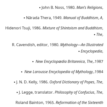
▪
John B.‎ Noss,‎ 1980.‎
Man’s Religions,‎
▪
Nārada Thera,‎ 1949.‎
Manual of Buddhism,‎ A,‎
Hidenori Tsuji,‎ 1986.‎
Mixture of Shintoism and Buddhism,‎
▪
The,‎
R.‎ Cavendish,‎ editor,‎ 1980.‎
Mythology​—An Illustrated
▪
Encyclopedia,‎
▪
New Encyclo­pædia Britannica,‎ The,‎
1987.‎
▪
New Larousse Encyclopedia of Mythology,‎
1984.‎
▪
J.‎ N.‎ D.‎ Kelly,‎ 1986.‎
Oxford Dictionary of Popes,‎ The,‎
▪
J.‎ Legge,‎ translator.‎
Philosophy of Confucius,‎ The,‎
Roland Bainton,‎ 1965.‎
Reformation of the Sixteenth