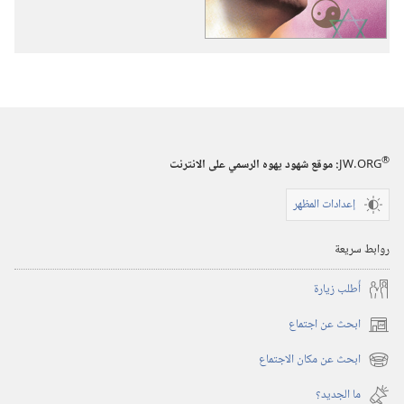
الجنس
البشري
عن
الله
®
JW.ORG
:‏ موقع شهود يهوه الرسمي على الانترنت
إعدادات المظهر
روابط سريعة
أُطلب زيارة
ابحث عن اجتماع
(يفتح
نافذة
ابحث عن مكان الاجتماع
(يفتح
جديدة)
نافذة
ما الجديد؟‏