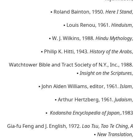
▪
Roland Bainton,‎ 1950.‎
Here I Stand,‎
▪
Louis Renou,‎ 1961.‎
Hinduism,‎
▪
W.‎ J.‎ Wilkins,‎ 1988.‎
Hindu Mythology,‎
▪
Philip K.‎ Hitti,‎ 1943.‎
History of the Arabs,‎
Watchtower Bible and Tract Society of N.‎Y.‎,‎ Inc.‎,‎ 1988.‎
▪
Insight on the Scriptures,‎
▪
John Alden Williams,‎ editor,‎ 1961.‎
Islam,‎
▪
Arthur Hertzberg,‎ 1961.‎
Judaism,‎
▪
Kodansha Encyclopedia of Japan,‎
1983.‎
Gia-fu Feng and J.‎ English,‎ 1972.‎
Lao Tsu,‎ Tao Te Ching,‎ A
▪
New Translation,‎