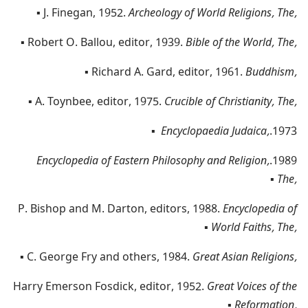
▪
J.‎ Finegan,‎ 1952.‎
Archeology of World Religions,‎ The,‎
▪
Robert O.‎ Ballou,‎ editor,‎ 1939.‎
Bible of the World,‎ The,‎
▪
Richard A.‎ Gard,‎ editor,‎ 1961.‎
Buddhism,‎
▪
A.‎ Toynbee,‎ editor,‎ 1975.‎
Crucible of Christianity,‎ The,‎
▪
Encyclopaedia Judaica,‎
1973.‎
Encyclopedia of Eastern Philosophy and Religion,‎
1989.‎
▪
The,‎
P.‎ Bishop and M.‎ Darton,‎ editors,‎ 1988.‎
Encyclopedia of
▪
World Faiths,‎ The,‎
▪
C.‎ George Fry and others,‎ 1984.‎
Great Asian Religions,‎
Harry Emerson Fosdick,‎ editor,‎ 1952.‎
Great Voices of the
▪
Reformation,‎