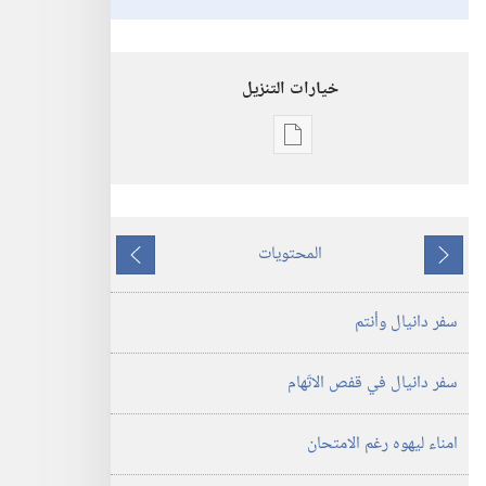
خيارات التنزيل
خيارات
تنزيل
الاصدارات
انتبهوا
المحتويات
لنبوة
ما
ما
دانيال!‏
يسبق
يلي
سفر دانيال وأنتم
سفر دانيال في قفص الاتّهام
امناء ليهوه رغم الامتحان