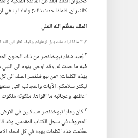
كحيوان!‏ لذلك أُبعد عن المائدة الملكية و
كالثيران.‏ فلماذا حدث ذلك؟‏ ولماذا ينبغي ان ي
الملك يعظّم الله العلي
٢،‏ ٣ ماذا اراد ملك بابل لرعاياه،‏ وكيف نظر الى الله العلي؟‏
٢
بُعيد شفاء نبوخذنصر من ذلك الجنون المطب
فيه ما حدث له.‏ وقد اوحى يهوه الى النبي 
بهذه الكلمات:‏ «من نبوخذنصر الملك الى كل 
ليكثر سلامكم.‏ الآيات والعجائب التي صنعها م
اعظمها وعجائبه ما اقواها.‏ ملكوته ملكوت 
٣
كان رعايا نبوخذنصر «ساكنين في الارض كل
المعروف في سجل الكتاب المقدس.‏ وقد قال ا
عظّمت هذه الكلمات يهوه في كل انحاء الامبرا