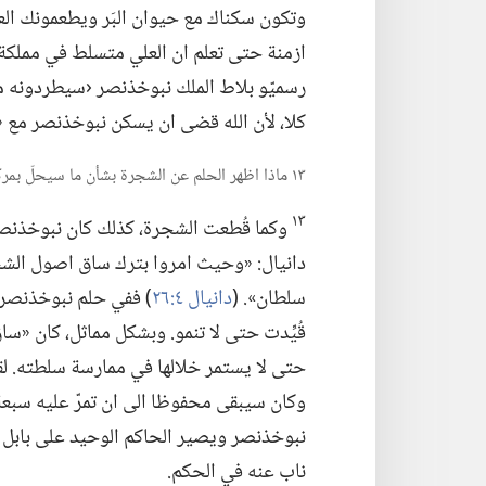
وتكون سكناك مع حيوان البَر ويطعمونك ال
ازمنة حتى تعلم ان العلي متسلط في مملكة ال
رسميّو بلاط الملك نبوخذنصر ‹سيطردونه من
كلا،‏ لأن الله قضى ان يسكن نبوخذنصر مع «ح
١٣ ماذا اظهر الحلم عن الشجرة بشأن ما سيحلّ بمركز نبوخذنصر كحاكم للعالم؟‏
١٣
وكما قُطعت الشجرة،‏ كذلك كان نبوخذنصر
دانيال:‏ «وحيث امروا بترك ساق اصول الشج
سلطان».‏ (‏
دانيال ٤:‏٢٦
‏)‏ ففي حلم نبوخذنصر 
قُيِّدت حتى لا تنمو.‏ وبشكل مماثل،‏ كان «س
حتى لا يستمر خلالها في ممارسة سلطته.‏ لقد
وكان سيبقى محفوظا الى ان تمرّ عليه سبع
نبوخذنصر ويصير
الحاكم الوحيد على بابل خ
ناب عنه في الحكم.‏