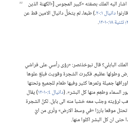
اشار اليه الملك بصفته «كبير المجوس [‹الكهنة الذين
‏ قارنوا
دانيال ١:‏٢٠
‏.‏)‏ طبعا،‏ لم يتخلَّ دانيال الامين قط عن
تثنية ١٨:‏​١٠-‏١٢
‏.‏
لملك البابلي؟‏ قال نبوخذنصر:‏ «رؤى رأسي على فراشي
ض وطولها عظيم.‏ فكبرت الشجرة وقويت فبلغ علوها
وراقها جميلة وثمرها كثير وفيها طعام للجميع وتحتها
السماء وطعِم منها كل البشر».‏ (‏
دانيال ٤:‏​١٠-‏١٢
‏)‏ يقال
ب لرؤيته وجلب معه خشبا منه الى بابل.‏ لكنَّ الشجرة
ت تحتل موقعا بارزا «في وسط الارض» وتُرى من ايّ
حتى ان كل البشر اكلوا منها.‏