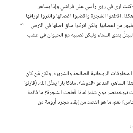
:‏ «كنت ارى في رؤى رأسي على فراشي وإذا بساهر
.‏ اقطعوا الشجرة واقضبوا اغصانها وانثروا اوراقها
طيور من اغصانها.‏ ولكن اتركوا ساق اصلها في الارض
تلَّ بندى السماء وليكن نصيبه مع الحيوان في عشب
لمخلوقات الروحانية الصالحة والشريرة.‏ ولكن مَن كان
الساهر،‏ المدعو ‹قدوسًا›،‏ ملاكا بارا يمثِّل الله.‏ (‏قارنوا
 اقلقت نبوخذنصر دون شك!‏ لماذا قُطعت الشجرة؟‏ ما فائدة
س؟‏ نعم،‏ ما هو القصد من إبقاء مجرد أرومة من