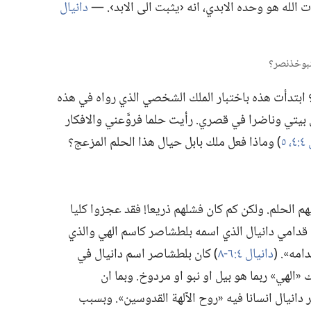
 الله هو وحده الابدي،‏ انه ‹يثبت الى الابد›.‏ —‏
دانيال
‏ ابتدأت هذه باختبار الملك الشخصي الذي رواه في هذه
 بيتي وناضرا في قصري.‏ رأيت حلما فروَّعني والافكار
 ٥
‏)‏ وماذا فعل ملك بابل حيال هذا الحلم المزعج؟‏
الحلم.‏ ولكن كم كان فشلهم ذريعا!‏ فقد عجزوا كليا
 قدامي دانيال الذي اسمه بلطشاصر كاسم الهي والذي
ه».‏ (‏
دانيال ٤:‏​٦-‏٨
‏)‏ كان بلطشاصر اسم دانيال في
ك «الهي» ربما هو بيل او نبو او مردوخ.‏ وبما ان
ر دانيال انسانا فيه «روح الآلهة القدوسين».‏ وبسبب