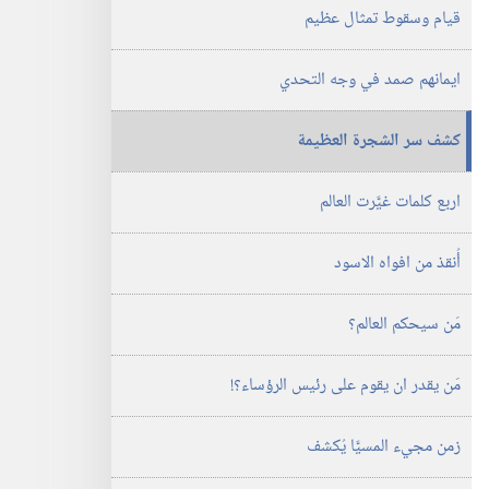
قيام وسقوط تمثال عظيم
ايمانهم صمد في وجه التحدي
كشف سر الشجرة العظيمة
اربع كلمات غيَّرت العالم
أُنقذ من افواه الاسود
مَن سيحكم العالم؟‏
مَن يقدر ان يقوم على رئيس الرؤساء؟‏!‏
زمن مجيء المسيَّا يُكشف