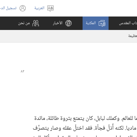
العربية
تسجيل الد
اختر
(يفتح
اللغة
نافذة
كتاب المقدس
المكتبة
الأخبار
من نحن
جديدة)
عظيمة
عالم.‏ وكملك لبابل،‏ كان يتمتع بثروة طائلة،‏ مائدة
ا.‏ لكنه أُذلّ فجأة.‏ فقد اختلّ عقله وصار يتصرَّف