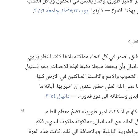
المقر الامبراطوري،‏ وصار يعيش في الحقول ويأكل العشب
همَّنا الامر؟‏ —‏ قارنوا
ايوب ١٢:‏​١٧-‏١٩؛‏
جامعة ٦:‏​١،‏ ٢
‏.‏
ق،‏ اصدر في كل انحاء مملكته بلاغا لافتا للنظر يروي
دانيال بأن يحفظ سجلا دقيقا لهذه الاحداث.‏ وهو يُستهل
الشعوب والامم والالسنة الساكنين في الارض كلها.‏
عي الله العلي حسُنَ عندي ان اخبر بها.‏ آياته ما
ابدي وسلطانه الى دور فدور».‏ —‏
دانيال ٤:‏​١-‏٣
‏.‏
ها»،‏ اذ كانت امبراطوريته تضمّ معظم العالم
لملك عن اله دانيال:‏ «ملكوته ملكوت ابدي».‏ فكم
طورية البابلية!‏ وبالاضافة الى ذلك،‏ كانت هذه المرة