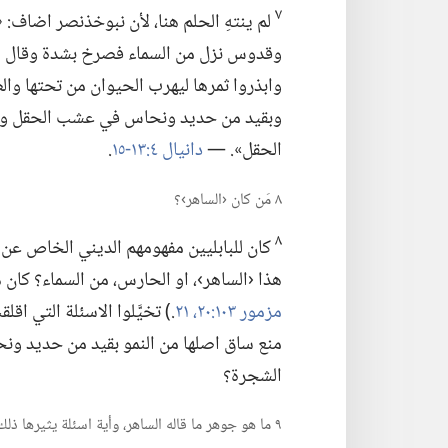
٧
لم ينتهِ الحلم هنا،‏ لأن نبوخذنصر اضاف
وقدوس نزل من السماء فصرخ بشدة وقال هكذا
وابذروا ثمرها ليهرب الحيوان من
تحتها وال
وبقيد من حديد ونحاس في عشب الحقل وليب
الحقل».‏ —‏
دانيال ٤:‏​١٣-‏١٥
‏.‏
٨ مَن كان ‹الساهر›؟‏
٨
كان للبابليين مفهومهم الديني الخاص عن ا
هذا ‹الساهر›،‏ او الحارس،‏ من السماء؟‏ كان هذا 
مزمور ١٠٣:‏​٢٠،‏ ٢١
‏.‏)‏ تخيَّلوا الاسئلة التي
منع ساق اصلها من النمو بقيد من حديد ونحا
الشجرة؟‏
٩ ما هو جوهر ما قاله الساهر،‏ وأية اسئلة يثيرها ذلك؟‏