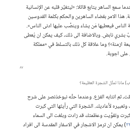
 سمع الساهر يتابع قائلا:‏ «ليتغيَّر قلبه عن الإنسانية
‏ هذا الامر بقضاء الساهرين والحكم بكلمة القدوسين
الناس فيعطيها مَن يشاء وينصِّب عليها ادنى الناس».‏
ٌ بشري نابض.‏ وبالاضافة الى ذلك،‏ كيف يمكن ان يُعطى
ة ازمنة›؟‏ وما علاقة كل ذلك بالتسلط في «مملكة
على اجوبة.‏
قت،‏ ثم انتابه الفزع.‏ وعندما حثَّه نبوخذنصر على شرح
وتعبيره لأَعاديك.‏ الشجرة التي رأيتَها التي كبرت
لذي كبرت وتقوَّيت وعظمتك قد زادت وبلغت الى السماء
‏)‏ يمكن ان ترمز الاشجار في الاسفار المقدسة الى افراد