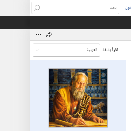
خول
بحث
اقرأ باللغة