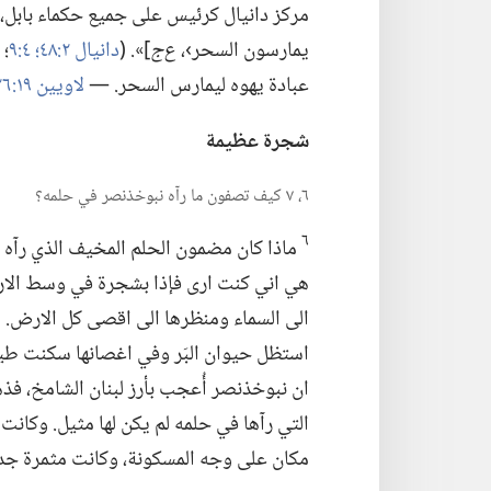
مركز دانيال
كرئيس على جميع حكماء بابل،‏ 
يمارسون السحر›،‏
ع‌ج
‏]».‏ (‏
دانيال ٢:‏٤٨؛‏
٤:‏٩
‏؛
عبادة يهوه ليمارس السحر.‏ —‏
لاويين ١٩:‏٢٦؛‏
شجرة عظيمة
٦،‏ ٧ كيف تصفون ما رآه نبوخذنصر في حلمه؟‏
٦
ماذا كان مضمون الحلم المخيف الذي رآه ا
هي اني كنت ارى فإذا بشجرة في وسط الار
الى السماء ومنظرها الى اقصى كل الارض.‏ ا
استظل حيوان البَر وفي اغصانها سكنت طيور 
ان نبوخذنصر أُعجب بأرز لبنان الشامخ،‏ فذه
التي رآها في حلمه لم يكن لها مثيل.‏ وكان
مكان على وجه المسكونة،‏ وكانت مثمرة جدا 