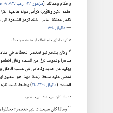
وحكام وممالك.‏ (‏
مزمور ١:‏٣؛‏
ارميا ١٧:‏​٧،‏ ٨؛‏
حزق
حلمه،‏ ‹كبر وتقوَّى› كرأس دولة عالمية.‏ لك
كامل مملكة الناس.‏ لذلك ترمز الشجرة الى
—‏
دانيال ٤:‏١٧
‏.‏
١١ كيف اظهر حلم الملك ان مقامه سينحط؟‏
١١
وكان ينتظر نبوخذنصر انحطاط في مقامه.
ساهرا وقدوسا نزل من السماء وقال اقطعوا
وبقيد من حديد ونحاس في عشب الحقل وليبت
تمضي عليه سبعة ازمنة.‏ فهذا هو التعبير ا
الملك».‏ (‏
دانيال ٤:‏​
٢٣،‏ ٢٤
‏)‏ وطبعا،‏ كانت تلز
١٢ ماذا كان سيحدث لنبوخذنصر؟‏
١٢
وماذا كان سيحدث لنبوخذنصر؟‏ تخيَّلوا ر