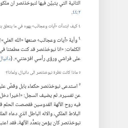
الثانية التي يتبيَّن فيها لنبوخذنصر ان ملكوت
٢:‏٤٤
‏.‏
٤ كيف ابتدأت ‹آيات وعجائب› يهوه في ما يتعلق بنبوخذنصر؟‏
٤
وأية ‹آيات وعجائب› صنعها «الله العلي»؟
الكلمات:‏ «انا نبوخذنصر قد كنت مطمئنا في
على فراشي ورؤى رأسي افزعتني».‏ (‏
دانيال ٤:‏​٤،‏
٥ ماذا كانت نظرة نبوخذنصر الى دانيال،‏ ولماذا؟‏
٥
استدعى نبوخذنصر حكماء بابل وقصَّ عليهم 
عن تفسيره.‏ ثم يضيف السجل:‏ «اخيرا دخل
فيه روح الآلهة القدوسين فقصصت الحلم قدام
البلاط الملكي،‏ والاله الباطل الذي دعاه المل
نبوخذنصر كان يؤمن بتعدُّد الآلهة،‏ فقد اعتب