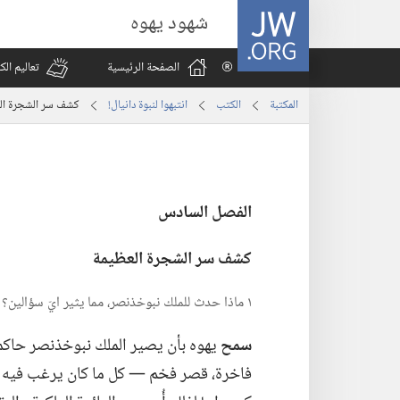
JW.ORG
شهود يهوه
الصفحة الرئيسية
تعاليم ال
المكتبة
الكتب
انتبهوا لنبوة دانيال!‏
كشف سر الشجرة ال
الفصل السادس
كشف سر الشجرة العظيمة
١ ماذا حدث للملك نبوخذنصر،‏ مما يثير ايّ سؤالين؟‏
سمح
يهوه بأن يصير الملك نبوخذنصر حاكما لل
فاخرة،‏ قصر فخم —‏ كل ما كان يرغب فيه مادي