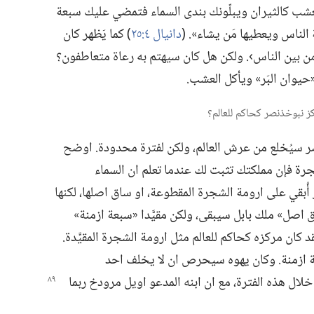
عشب كالثيران ويبلّونك بندى السماء فتمضي عليك سبعة
ناس ويعطيها مَن يشاء».‏ (‏
دانيال ٤:‏٢٥
‏)‏ كما يَظهر كان
 بين الناس›.‏ ولكن هل كان سيهتم به رعاة متعاطفون؟‏
يوان البَر» ويأكل العشب.‏
 سيُخلع من عرش العالم،‏ ولكن لفترة محدودة.‏ اوضح
رة فإن مملكتك تثبت لك عندما تعلم ان السماء
أُبقي على ارومة الشجرة المقطوعة،‏ او ساق اصلها،‏ لكنها
اق اصل» ملك بابل سيبقى،‏ ولكن مقيَّدا «سبعة ازمنة»
 كان مركزه كحاكم للعالم مثل ارومة الشجرة المقيَّدة.‏
ة ازمنة.‏ وكان يهوه سيحرص ان لا يخلف احد
لال هذه الفترة،‏ مع ان ابنه المدعو اويل مرودخ ربما