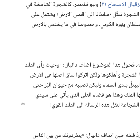
يال الاصحاح ٣١
‏)‏ ونبوخذنصر،‏ كالشجرة الشامخة في
نَّ الشجرة تمثِّل ‹سلطانا الى اقصى الارض› يشتمل على
 سلطان يهوه الكوني،‏ وخصوصا في ما يختص بالارض.‏
‏ فحول هذا الموضوع اضاف دانيال:‏ «وحيث رأى الملك
 الشجرة وأهلكوها ولكن اتركوا ساق اصلها في الارض
لَّ بندى السماء وليكن نصيبه مع حيوان البَر حتى
يها الملك وهذا هو قضاء العلي الذي يأتي على سيدي
م الشجاعة لنقل هذه الرسالة الى الملك القوي!‏
دّ فعله حين اضاف دانيال:‏ «يطردونك من بين الناس