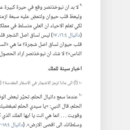
٩
لا بد ان نبوخذنصر وقع في حيرة كبيرة عندما
وليعطَ قلب حيوان ولتمضِ عليه سبعة ازمنة.
لكي تعلم الاحياء ان العلي متسلط في مملكة 
(‏
دانيال ٤:‏​١٦،‏ ١٧
‏)‏ ليس لساق اصل الشجر قلب
قلب حيوان لساق اصل شجرة؟‏ ما هي ‹السبع
الناس»؟‏ لا شك ان نبوخذنصر اراد الحصول 
اخبار سيئة للملك
١٠ (‏أ)‏ الى ماذا ترمز الاشجار في الاسفار المقدسة؟‏ (‏ب)‏ ماذا تمثِّل الشجرة العظيمة؟‏
١٠
عندما سمع دانيال الحلم،‏ تحيَّر لبعض الو
الحلم،‏ قال النبي:‏ «يا سيدي الحلم لمبغضيك 
وقويت .‏ .‏ .‏ انما هي انت يا ايها الملك ا
وسلطانك الى اقصى الارض».‏ (‏
دانيال ٤:‏​١٨-‏٢٢