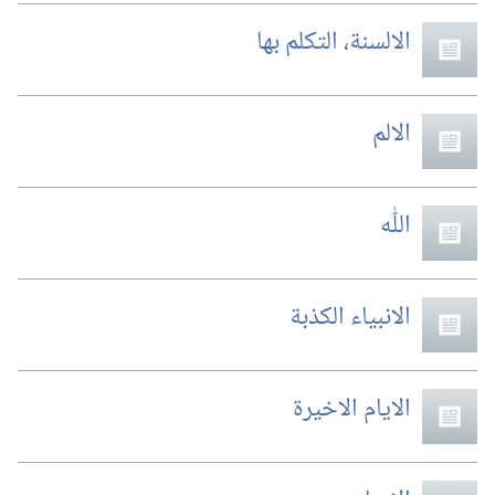
الالسنة،‏ التكلم بها
الالم
اللّٰه
الانبياء الكذبة
الايام الاخيرة