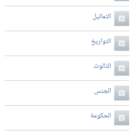
التماثيل
التواريخ
الثالوث
الجنس
الحكومة