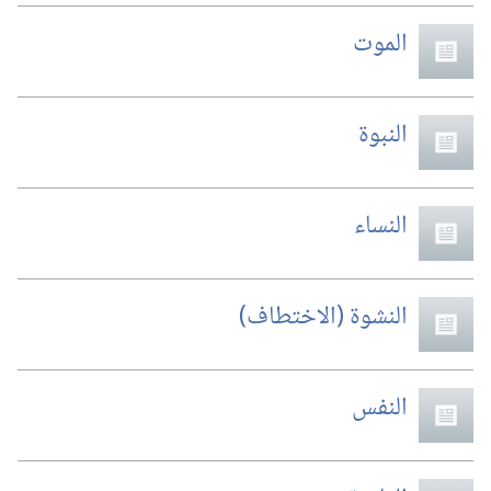
الموت
النبوة
النساء
النشوة (‏الاختطاف)‏
النفس