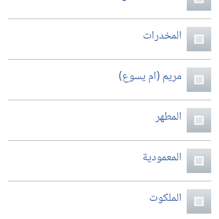
المخدرات
مريم (‏ام يسوع)‏
المطهر
المعمودية
الملكوت