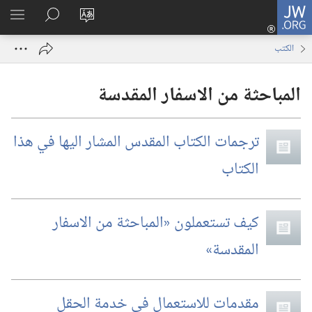
JW.ORG
تسجيل
تغيير
البحث
اظهر
الدخول
لغة
في
القائم
(يفتح
الكتب
الموقع
JW.‎ORG
نافذة
جديدة)
المباحثة من الاسفار المقدسة
ترجمات الكتاب المقدس المشار اليها في هذا
الكتاب
كيف تستعملون «المباحثة من الاسفار
المقدسة»‏
مقدمات للاستعمال في خدمة الحقل