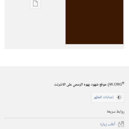
خيارات
تنزيل
الاصدارات
المباحثة
من
الاسفار
المقدسة
®
JW.ORG
:‏ موقع شهود يهوه الرسمي على الانترنت
إعدادات المظهر
روابط سريعة
أُطلب زيارة