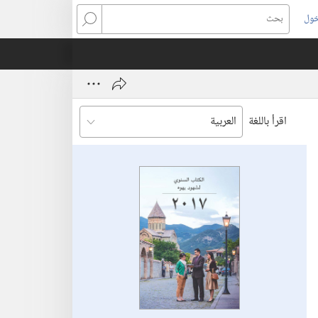
خول
بحث
اقرأ باللغة