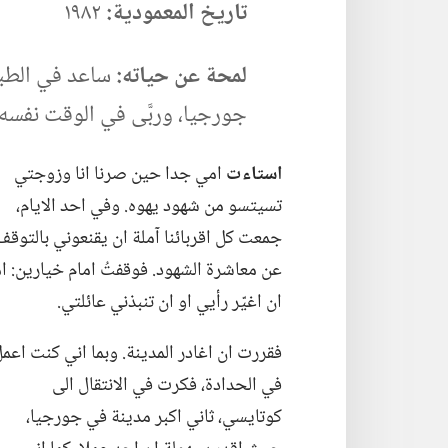
تاريخ المعمودية:‏
١٩٨٢
لمحة عن حياته:‏
ساعد في الطباعة
جورجيا،‏ وربَّى في الوقت نفسه او
استاءت
امي جدا حين صرنا انا وزوجتي
تسيتسو من شهود يهوه.‏ وفي احد الايام،‏
جمعت كل اقربائنا آملة ان يقنعوني بالتوقف
عن معاشرة الشهود.‏ فوقفتُ امام خيارين:‏ ام
ان اغيّر رأيي او ان تنبذني عائلتي.‏
فقررت ان اغادر المدينة.‏ وبما اني كنت اعم
في الحدادة،‏ فكرت في الانتقال الى
كوتايسي،‏ ثاني اكبر مدينة في جورجيا،‏