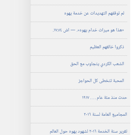
لم توقفهم التهديدات عن خدمة يهوه
‏«هذا هو ميراث خدام يهوه».‏ —‏ اش ٥٤:‏١٧.‏
ذكروا خالقهم العظيم
الشعب الكردي يتجاوب مع الحق
المحبة تتخطى كل الحواجز
حدث منذ مئة عام .‏ .‏ .‏ ١٩١٧
المجاميع العامة لسنة ٢٠١٦
تقرير سنة الخدمة ٢٠١٦ لشهود يهوه حول العالم