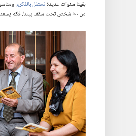
بقينا سنوات عديدة
نحتفل بالذكرى
ومناسبا
من ٥٠٠ شخص تحت سقف بيتنا.‏ فكم يسعدني اني لمست لمس اليد توجيه يهوه واتبعته!‏