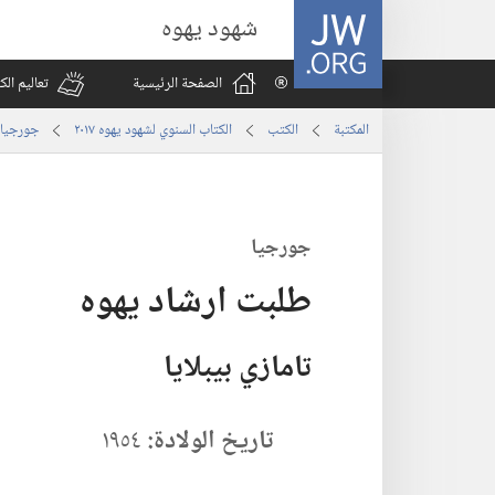
JW.ORG
شهود يهوه
الصفحة الرئيسية
تعاليم ال
المكتبة
الكتب
الكتاب السنوي لشهود يهوه ٢٠١٧
جورجيا
جورجيا
طلبت ارشاد يهوه
تامازي بيبلايا
تاريخ الولادة:‏
١٩٥٤