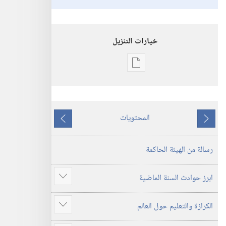
خيارات التنزيل
خيارات
تنزيل
الاصدارات
الكتاب
المحتويات
السنوي
ما
ما
لشهود
يسبق
يلي
رسالة من الهيئة الحاكمة
يهوه
٢٠١٧
ابرز حوادث السنة الماضية
عرض
المزيد
الكرازة والتعليم حول العالم
عرض
المزيد