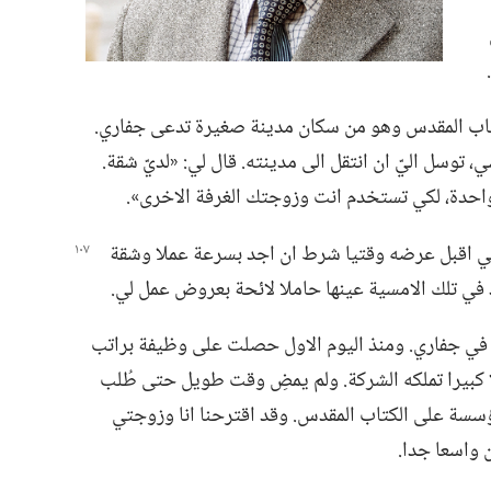
كتاب المقدس وهو من سكان مدينة صغيرة تدعى جفاري.‏
 توسل اليّ ان انتقل الى مدينته.‏ قال لي:‏ «لديّ شقة.‏
احدة،‏ لكي تستخدم انت وزوجتك الغرفة الاخرى».‏
نني اقبل عرضه وقتيا شرط ان اجد بسرعة عملا وشقة
ي تلك الامسية عينها حاملا لائحة بعروض عمل لي.‏
 في جفاري.‏ ومنذ اليوم الاول حصلت على وظيفة براتب
ا كبيرا تملكه الشركة.‏ ولم يمضِ وقت طويل حتى طُلب
سسة على الكتاب المقدس.‏ وقد اقترحنا انا وزوجتي
 واسعا جدا.‏