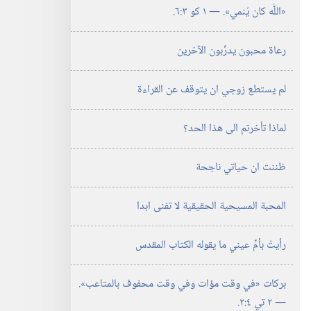
‏«اللّٰه كان يُنمي».‏ —‏ ١ كو ٣:‏٦.‏
رعاة محبون يدرِّبون الآخرين
لم يستطع زوجي ان يتوقف عن القراءة
لماذا تأخرتم الى هذا الحد؟‏
ظننت ان حياتي ناجحة
المحبة المسيحية الحقيقية لا تفنى ابدا
رأيتُ بأمِّ عيني ما يقوله الكتاب المقدس
بركات «في وقت مؤات وفي وقت محفوف بالمتاعب».‏
—‏ ٢ تي ٤:‏٢.‏