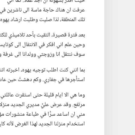
حيث اقدر بسهولة ان اجد عملا.‏ كما اني
عرفت ان هناك حاجة ماسة الى ناشرين في
تلك المنطقة،‏ لذا صليت وطلبت ارشاد يهوه.‏
بعد فترة قصيرة،‏ التقيت بأحد تلاميذي لل
وحين علم اني افكر في الانتقال الى كوتايسي،‏
سوف ننتقل انا وزوجتي وولدانا الى غرفة و
بما انني كنت اطلب توجيه يهوه،‏ اخبرته ا
استأجرها في جفاري.‏ وكم دهشتُ حين عاد ف
وما هي الا ايام قليلة حتى استقرت عائلتي
مرتفع.‏ وقد عرض عليَّ مديري الجديد منزل
مني ان اساعد سرًّا في طباعة منشورات مؤ
استخدام منزلنا الجديد لهذا الغرض لأنه كان