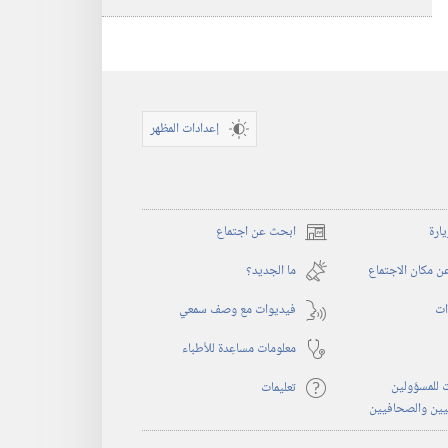
إعدادات المظهر
يارة
ابحث عن اجتماع
(يفتح
نافذة
 مكان الاجتماع
ما الجديد؟‏
جديدة)
ات
فيديوات مع وصف سمعي
معلومات مساعِدة للأطباء
 للمسؤولين
تعليمات
يين والصحافيين