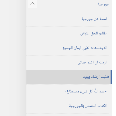
جورجيا
عرض
المزيد
لمحة عن جورجيا
طالبو الحق الاوائل
الاجتماعات تقوِّي ايمان الجميع
اردت ان اغيِّر حياتي
طلبت ارشاد يهوه
‏«عند اللّٰه كل شيء مستطاع»‏
الكتاب المقدس بالجورجية