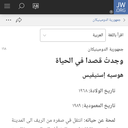
JW.ORG
تسجيل
تغيير
البحث
اظهر
الدخول
لغة
في
القائم
(يفتح
جمهورية الدومينيكان
الموقع
JW.‎ORG
نافذة
جديدة)
اقرأ باللغة
جمهورية الدومينيكان
وجدتُ قصدا في الحياة
هوسيه إستيفيس
تاريخ الولادة:‏
١٩٦٨
تاريخ المعمودية:‏
١٩٨٩
لمحة عن حياته:‏
انتقل في صغره من الريف الى المدينة