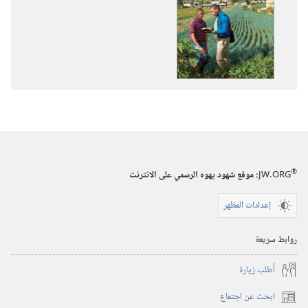
تنزيل
الاصدارات
الكتاب
السنوي
لشهود
يهوه
٢٠١٥
®
JW.ORG
:‏ موقع شهود يهوه الرسمي على الانترنت
إعدادات المظهر
روابط سريعة
أُطلب زيارة
ابحث عن اجتماع
(يفتح