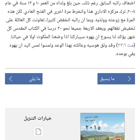
اضعاف راتبه السابق.‏ رغم ذلك،‏ حين بلغ ولداه من العمر ١٠ و ١٣ سنة في عام
٢٠٠٨،‏ ترك مركزه الاداري هذا وانخرط مرة اخرى في الفتح العادي.‏ لكن هذه
المرة مع زوجته وولدَيه.‏ وبما ان راتبه انخفض كثيرا،‏ تعاونت كل العائلة على
تخفيض نفقاتهم.‏ ويعقد الاربعة جميعا نحو ٣٠ درسا في الكتاب المقدس كل
شهر.‏ يؤكد لنا يسوع ان يهوه سيباركنا اذا وضعنا الملكوت اولا في حياتنا.‏
(‏
مت ٦:‏٣٣
‏)‏ وقد وثق هوسيه وعائلته بهذا الوعد ولمسوا لمس اليد ان يهوه
يفي بوعده.‏
ما يسبق
ما يلي
خيارات التنزيل
خيارات