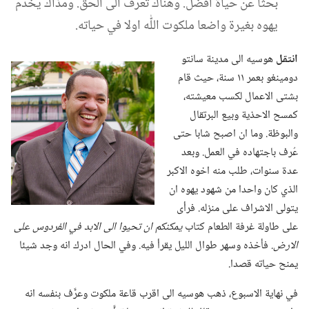
بحثا عن حياة افضل.‏ وهناك تعرَّف الى الحق.‏ ومذاك يخدم
يهوه بغيرة واضعا ملكوت اللّٰه اولا في حياته.‏
انتقل
هوسيه الى مدينة سانتو
دومينغو بعمر ١١ سنة،‏ حيث قام
بشتى الاعمال لكسب معيشته،‏
كمسح الاحذية وبيع البرتقال
والبوظة.‏ وما ان اصبح شابا حتى
عُرف باجتهاده في العمل.‏ وبعد
عدة سنوات،‏ طلب منه اخوه الاكبر
الذي كان واحدا من شهود يهوه ان
يتولى الاشراف على منزله.‏ فرأى
على طاولة غرفة الطعام كتاب
يمكنكم ان تحيوا الى الابد في الفردوس على
الارض.‏
فأخذه وسهر طوال الليل يقرأ فيه.‏ وفي الحال ادرك انه وجد شيئا
يمنح حياته قصدا.‏
في نهاية الاسبوع،‏ ذهب هوسيه الى اقرب قاعة ملكوت وعرَّف بنفسه انه