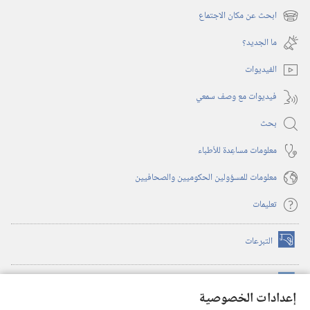
نافذة
ابحث عن مكان الاجتماع
(يفتح
جديدة)
نافذة
ما الجديد؟‏
جديدة)
الفيديوات
فيديوات مع وصف سمعي
بحث
معلومات مساعِدة للأطباء
معلومات للمسؤولين الحكوميين والصحافيين
تعليمات
التبرعات
(يفتح
نافذة
جديدة)
مكتبة برج المراقبة الالكترونية
™
(يفتح
إعدادات الخصوصية
نافذة