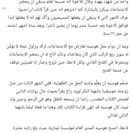
واحد من شهود يهوه.‏ وقال للاخوة انه حسبما تعلَّم ينبغي ان يحضر
الاجتماعات ويكرز بالبشارة.‏ كما اخبرهم انه حين قرأ
كتاب
ان تحيوا
عرف الامور التي لا ينبغي ان يفعلها المسيحيون وأكَّد لهم انه لا يفعلها ابدا.‏
فوافق الاخوة بعد خمسة عشر يوما ان يصير ناشرا.‏ وبعد ستة اشهر،‏ اعتمد
عن عمر ٢١ سنة.‏
وبما ان دوام عمل هوسيه تعارض مع الاجتماعات،‏ تركه وزاول عملا لا يؤمِّن
له سوى ربع الراتب الذي كان يتقاضاه.‏ وذلك اتاح له ان يحضر الاجتماعات
وينخرط في الفتح العادي.‏ ولكن لاحقا،‏ حين تزوج وصار ابا لصبيَّين توقف
عن خدمة الفتح.‏
صمَّم هوسيه ان يعلِّم ولدَيه الحق من الطفولية.‏ ففي الشهر الثالث من حبل
زوجته خوسِفينا بابنهما البكر نُويِه،‏ راح يقرأ بصوت عالٍ روايات
كتابي
لقصص الكتاب المقدس،‏
راغبا ان يسمعه الطفل وهو في الرحم.‏ وحين وُلد
نُويِه،‏ كان هوسيه قد انهى قراءة الكتاب كله.‏ وهذا ما فعله ايضا بابنهما
الثاني نِفتالي.‏
لاحقا،‏ اصبح هوسيه المدير العام لمؤسسة تجارية حيث بلغ راتبه عشرة