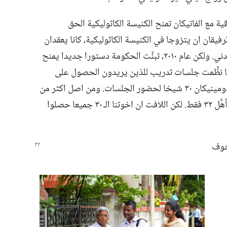
 اتفاقية مع الفاتيكان تمنح الكنيسة الكاثوليكية الحق
يقان ان يتزوجا في الكنيسة الكاثوليكية،‏ كانا يعقدان
زواجهما عند رسميّ من مكتب التسجيل المدني.‏ ولكن عام ٢٠١٠،‏ تبنَّت الحكومة دستورا جديدا يمنح
 كما نظَّمت جلسات تدريب للذين يريدون الحصول على
اجازة.‏ فاختار مكتب الفرع في جمهورية الدومينيكان ٣٠ شيخا لحضور الجلسات.‏ ومن اصل اكثر من
٠٠٠‏,٢ شخص طلبوا الحصول على الاجازة،‏ تأهَّل ٣٢ فقط.‏ لكن اللافت ان اخوتنا الـ‍ ٣٠ جميعا حصلوا
خوف