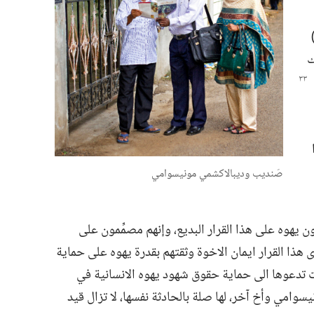
‏
ك
را
صَنديب وديبالاكشمي مونيسوامي
يهوه على هذا القرار البديع،‏ وإنهم مصمِّمون على
ى هذا القرار ايمان الاخوة وثقتهم بقدرة يهوه على حماية
طات تدعوها الى حماية حقوق شهود يهوه الانسانية في
سوامي وأخ آخر،‏ لها صلة بالحادثة نفسها،‏ لا تزال قيد