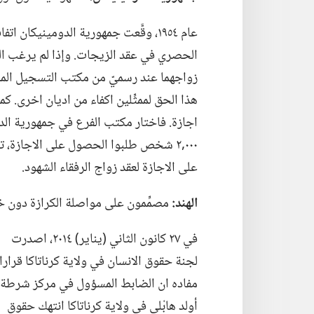
عام ١٩٥٤،‏ وقَّعت جمهورية الدومينيكان
الحصري في عقد الزيجات.‏ وإذا لم يرغب الرف
هذا الحق لممثِّلين اكفاء من اديان اخرى.‏
على الاجازة لعقد زواج الرفقاء الشهود.‏
الهند:‏
مصمِّمون على مواصلة الكرازة دون 
في ٢٧ كانون الثاني (‏يناير)‏ ٢٠١٤،‏ اصدرت
لجنة حقوق الانسان في ولاية كرناتاكا قرارا
مفاده ان الضابط المسؤول في مركز شرطة
أولد هابْلي في ولاية كرناتاكا انتهك حقوق