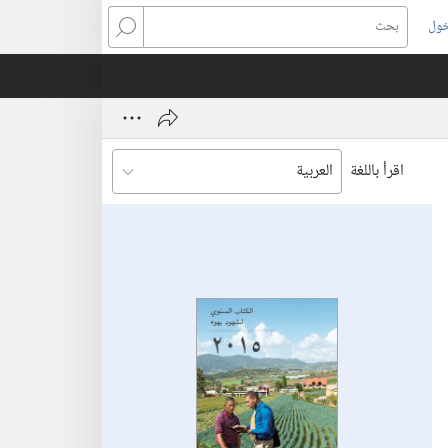
خول
بحث
اقرأ باللغة