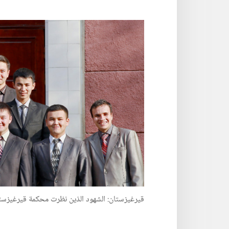
قيرغيزستان:‏ الشهود الذين نظرت محكمة قيرغيزستا