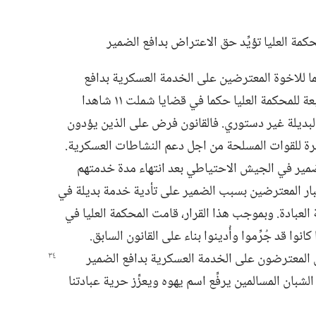
حكمة العليا تؤيِّد حق الاعتراض بدافع الضمير
الثاني (‏نوفمبر)‏ ٢٠١٣ يوما مهما للاخوة المعترضين على الخدمة العسكرية بدافع
عة للمحكمة العليا
حكما
في قضايا شملت ١١ شاهدا
لبديلة غير دستوري.‏ فالقانون فرض على الذين يؤدون
شرة للقوات المسلحة من اجل دعم النشاطات العسكرية.‏
ضمير في الجيش الاحتياطي بعد انتهاء مدة خدمتهم
جبار المعترضين بسبب الضمير على تأدية خدمة بديلة في
عبادة.‏ وبموجب هذا القرار،‏ قامت المحكمة العليا في
ى من سنة ٢٠١٤ بتبرئة ١٤ شاهدا كانوا قد جُرِّموا وأُدينوا بناء على القانون السابق.‏
ل المعترضون على الخدمة العسكرية بدافع الضمير
الشبان المسالمين يرفِّع اسم يهوه ويعزِّز حرية عبادتنا