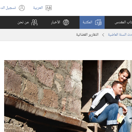
العربية
تسجيل الد
اختر
(يفتح
اللغة
نافذة
كتاب المقدس
المكتبة
الأخبار
من نحن
جديدة)
دث السنة الماضية
التقارير القضائية