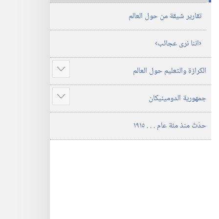
تقارير شيقة من حول العالم
‏‹اننا نرى عجائب›‏
الكرازة والتعليم حول العالم
عرض
المزيد
جمهورية الدومينيكان
عرض
المزيد
حدَثَ منذ مئة عام .‏ .‏ .‏ ١٩١٥