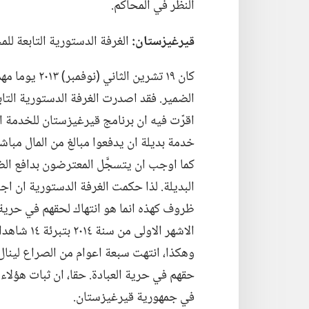
النظر في المحاكم.‏
قيرغيزستان:‏
الغرفة الدستورية التابعة للم
كان ١٩ تشرين 
الضمير.‏ فقد اصدرت الغرفة الدستورية التاب
اقرّت فيه ان برنامج قيرغيزستان للخدمة ا
خدمة بديلة ان يدفعوا مبالغ من المال مبا
كما اوجب ان يتسجَّل المعترضون بدافع ال
البديلة.‏ لذا حكمت الغرفة الدستورية ان ا
ظروف كهذه انما هو انتهاك لحقهم في حرية ال
الاشهر الاول
وهكذا،‏ انتهت سبعة اعوام من الصراع
لينا
حقهم في حرية العبادة.‏ حقا،‏ ان ثبات هؤلاء 
في جمهورية قيرغيزستان.‏