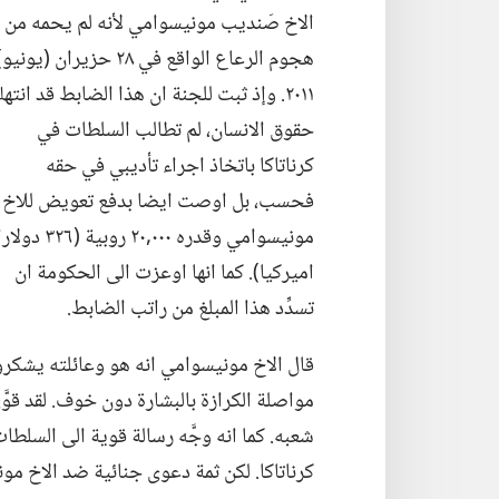
الاخ صَنديب مونيسوامي لأنه لم يحمه من
هجوم الرعاع الواقع في ٢٨ حزيران (‏يونيو)
٢٠١١.‏ وإذ ثبت للجنة ان هذا الضابط قد انته
حقوق الانسان،‏ لم تطالب السلطات
في
كرناتاكا باتخاذ اجراء تأديبي في حقه
فحسب،‏ بل اوصت ايضا بدفع تعويض للاخ
مونيسوامي وقدره ٠٠٠‏,٢٠ روبية (‏٣٢٦ دولا
اميركيا)‏.‏ كما انها اوعزت الى الحكومة ان
تسدِّد هذا المبلغ من راتب الضابط.‏
قال الاخ مونيسوامي انه هو وعائلته يشكرون 
مواصلة الكرازة بالبشارة دون خوف.‏ لقد قوَّ
شعبه.‏ كما انه وجَّه رسالة قوية الى السل
كرناتاكا.‏ لكن ثمة دعوى جنائية ضد الاخ موني