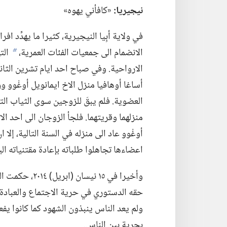
نيجيريا:‏
«كافأني يهوه»‏
في ولاية أبِيا النيجيرية،‏ كثيرا ما يهدِّد 
الانضمام الى جمعيات الفئات العمرية،‏
الت
b
أساغا أوهافيا منزل الاخ ايمانويل أوغْوو 
العضوية.‏ فلم يبقَ للزوجين
منزلهما وقريتهما.‏ فلجأ الزوجان الى احد ال
أوغْوو عاد الى منزله في السنة التالية،‏ إلا
اعضاءها تجاهلوا طلباته بإعادة مقتنياته اليه
وأخيرا في ١٥ نيس
حقه الدستوري في حرية الاجتماع والعبادة.‏ ون
ولم يعد الناس ينبذون الشهود كما كانوا يف
بحرية بين الناس.‏