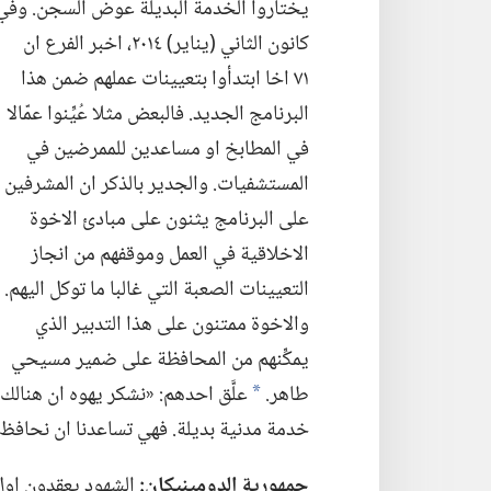
يختاروا
الخدمة البديلة عوض السجن
‏.‏ وفي
كانون الثاني (‏يناير)‏ ٢٠١٤،‏ اخبر الفرع ان
٧١ اخا ابتدأوا بتعيينات عملهم ضمن هذا
البرنامج الجديد.‏ فالبعض مثلا عُيِّنوا عمّالا
في المطابخ او مساعدين للممرضين في
المستشفيات.‏
والجدير بالذكر ان المشرفين
على البرنامج يثنون على مبادئ الاخوة
الاخلاقية في العمل وموقفهم من انجاز
التعيينات الصعبة التي غالبا ما توكل اليهم.‏
والاخوة ممتنون على هذا التدبير الذي
يمكِّنهم من المحافظة على ضمير مسيحي
طاهر.‏
علَّق احدهم:‏ «نشكر يهوه ان هنالك
a
خدمة مدنية بديلة.‏ فهي تساعدنا ان نحافظ 
جمهورية الدومينيكان:‏
الشهود يعقدون اول