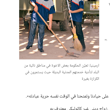
ارمينيا:‏ تعيِّن الحكومة بعض الاخوة في مناطق نائية من
البلد لتأدية خدمتهم المدنية البديلة حيث يستمرون في
الكرازة بغيرة
على حيادنا وتمنحنا في الوقت نفسه حرية عبادته».‏
 زواج ديني غير كاثوليكي معترف به