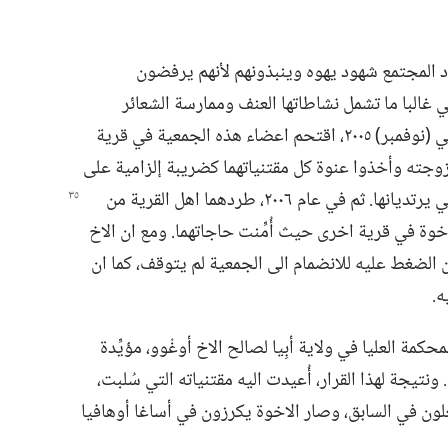
افراد المجتمع شهود يهوه وينبذونهم لأنهم يرفضون
ي غالبا ما تشمل نشاطاتها العنف وممارسة الشعائر
الارواحية.‏ وفي صباح احد ايام تشرين الثاني (‏نوفمبر)‏ ٢٠٠٥،‏ اقتحم اعضاء هذه الجمعية في قرية
وزوجته وأخذوا عنوة كل مقتنياتهما كضريبة إلزامية على
سوى الثياب التي يرتديانها.‏ ثم في عام ٢٠٠٦،‏ طردهما اهل القرية من
اخوة في قرية اخرى حيث أُمِّنت حاجاتهما.‏ ومع ان الاخ
 ان الضغط عليه للانضمام الى الجمعية لم يتوقف،‏ كما ان
.‏
ان (‏ابريل)‏ ٢٠١٤،‏ حكمت المحكمة العليا في ولاية أبِيا لصالح الاخ أوغْوو،‏ مؤيِّدة
تيجة لهذا القرار،‏ أُعيدت اليه مقتنياته التي سُلبت،‏
علون في السابق،‏ وصار الاخوة يكرزون في أساغا أوهافيا