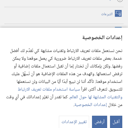
التبرعات
(يفتح
نافذة
جديدة)
مكتبة برج المراقبة الالكترونية
™
(يفتح
إعدادات الخصوصية
نافذة
JW Hub
جديدة)
(يفتح
نحن نستعمل ملفات تعريف الارتباط وتقنيات مشابهة كي نُقدِّم لك أفضل
نافذة
®
خدمة. بعض ملفات تعريف الارتباط ضرورية كي يعمل موقعنا ولا يمكن
تطبيق
JW Library
جديدة)
رفضها. ولكن بإمكانك أن تختار إما أن تقبل استعمال ملفات إضافية أو
مكتبة برج المراقبة
ترفض استعمالها. والهدف من هذه الملفات الإضافية هو أن نُسهِّل عليك
استخدام موقعنا. تأكَّد أننا لن نبيع أبدًا أيًّا من البيانات ولن نستعملها
للتسويق. لتعرف أكثر، اقرأ
سياسة استخدام ملفات تعريف الارتباط
والتقنيات المشابهة لها حول العالم
. كما تقدر أن تغيِّر إعداداتك في أي وقت
Copyright
© 2026 .Watch Tower Bible and Tract Society of Pennsylvania
من خلال
إعدادات الخصوصية
.
شروط الاستخدام
|
سياسة الخصوصية
|
إعدادات الخصوصية
عر
الم
أقبل
أرفض
تغيير الإعدادات