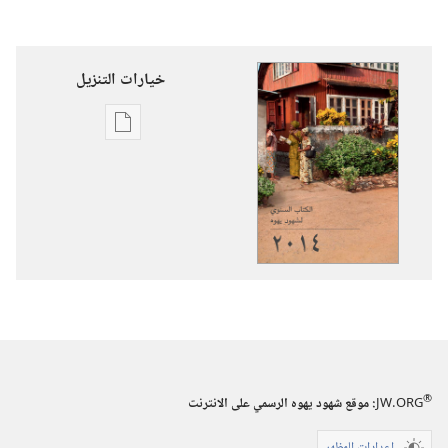
خيارات التنزيل
خيارات
تنزيل
الاصدارات
الكتاب
السنوي
لشهود
يهوه
٢٠١٤
®
JW.ORG
:‏ موقع شهود يهوه الرسمي على الانترنت