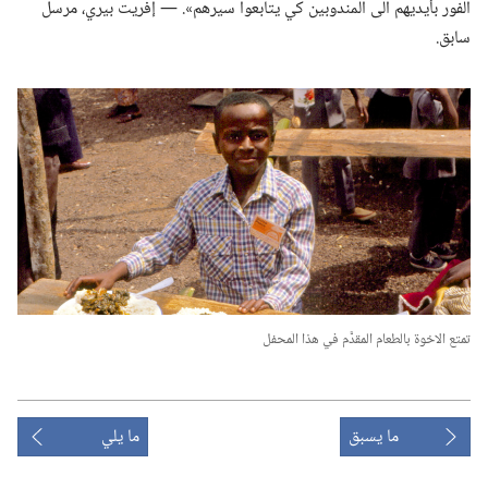
الفور بأيديهم الى المندوبين كي يتابعوا سيرهم».‏ —‏ إفريت بيري،‏ مرسل
سابق.‏
تمتع الاخوة بالطعام المقدَّم في هذا المحفل
ما يسبق
ما يلي