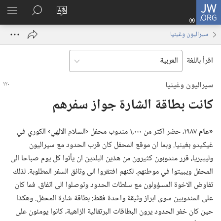
JW.ORG
تسجيل
تغيير
البحث
اظهر
الدخول
لغة
في
القائم
(يفتح
سيراليون وغينيا
الموقع
JW.‎ORG
نافذة
جديدة)
اقرأ باللغة
سيراليون وغينيا
كانت بطاقة الشارة جواز سفرهم
‏«عام
١٩٨٧،‏ حضر اكثر من ٠٠٠‏,١ مندوب محفل ‹السلام الالهي› الكوري في
غيكيدو بغينيا.‏ وبما ان موقع المحفل كان قرب الحدود مع سيراليون
وليبيريا،‏ قرر مندوبون كثيرون من هذين البلدين ان يأتوا كل يوم صباحا الى
المحفل ويبيتوا في موطنهم.‏ لكنهم افتقروا الى وثائق السفر المطلوبة.‏ لذلك
تفاوض الاخوة المسؤولون مع سلطات الحدود وتوصلوا الى اتفاق.‏ فما كان
على المندوبين سوى ابراز وثيقة واحدة فقط:‏ بطاقة شارة المحفل.‏ وهكذا
حين كان خفر الحدود يرون البطاقات البرتقالية الزاهية،‏ كانوا يومئون على