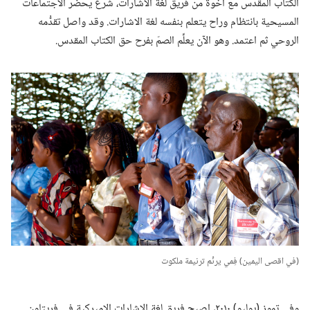
الكتاب المقدس مع اخوة من فريق لغة الاشارات،‏ شرع يحضر الاجتماعات
المسيحية بانتظام وراح يتعلم بنفسه لغة الاشارات.‏ وقد واصل تقدُّمه
الروحي ثم اعتمد.‏ وهو الآن يعلِّم الصمّ بفرح حق الكتاب المقدس.‏
‏(‏في اقصى اليمين)‏ فِمي يرنِّم ترنيمة ملكوت
وفي تموز (‏يوليو)‏ ٢٠١٠،‏ اصبح فريق لغة الاشارات الاميركية في فريتاون