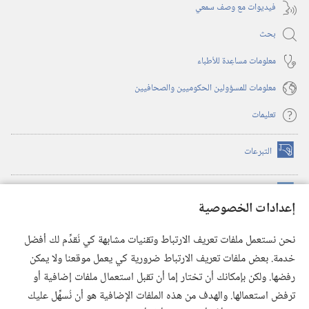
فيديوات مع وصف سمعي
بحث
معلومات مساعِدة للأطباء
معلومات للمسؤولين الحكوميين والصحافيين
تعليمات
التبرعات
(يفتح
نافذة
جديدة)
مكتبة برج المراقبة الالكترونية
™
(يفتح
إعدادات الخصوصية
نافذة
JW Hub
جديدة)
(يفتح
نحن نستعمل ملفات تعريف الارتباط وتقنيات مشابهة كي نُقدِّم لك أفضل
نافذة
®
خدمة. بعض ملفات تعريف الارتباط ضرورية كي يعمل موقعنا ولا يمكن
تطبيق
JW Library
جديدة)
رفضها. ولكن بإمكانك أن تختار إما أن تقبل استعمال ملفات إضافية أو
مكتبة برج المراقبة
ترفض استعمالها. والهدف من هذه الملفات الإضافية هو أن نُسهِّل عليك