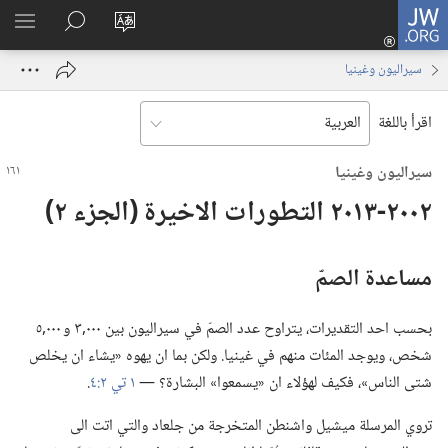
JW.ORG
تسجيل
تغيير
البحث
اظهر
الدخول
لغة
في
القائم
(يفتح
سيراليون وغينيا
الموقع
JW.‎ORG
نافذة
جديدة)
اقرأ باللغة
سيراليون وغينيا
٢٠٠٢-‏٢٠١٣ التطورات الاخيرة (‏الجزء ٢)‏
مساعدة الصمّ
بحسب احد التقديرات،‏ يتراوح عدد الصمّ في سيراليون بين ٠٠٠‏,٣ و ٠٠٠‏,٥
شخص،‏ ويوجد المئات منهم في غينيا.‏ ولكن بما ان يهوه «يشاء ان يخلص
شتى الناس»،‏ فكيف لهؤلاء ان «يسمعوا» البشارة؟‏ —‏
١ تي ٢:‏٤
‏.‏
تروي المرسلة ميشيل واشنطن المتخرجة من جلعاد والتي اتت الى