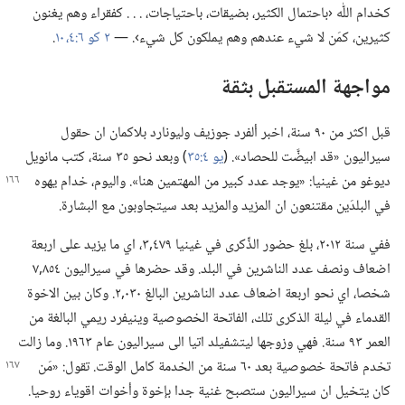
كخدام اللّٰه ‹باحتمال الكثير،‏ بضيقات،‏ باحتياجات،‏ .‏ .‏ .‏ كفقراء وهم يغنون
كثيرين،‏ كمَن لا شيء عندهم وهم يملكون كل شيء›.‏ —‏
٢ كو ٦:‏٤،‏
١٠
‏.‏
مواجهة المستقبل بثقة
قبل اكثر من ٩٠ سنة،‏ اخبر ألفرد جوزيف وليونارد بلاكمان ان حقول
سيراليون «قد ابيضَّت للحصاد».‏ (‏
يو ٤:‏٣٥
‏)‏ وبعد نحو ٣٥ سنة،‏ كتب مانويل
ديوغو من غينيا:‏ «يوجد عدد كبير من
المهتمين هنا».‏ واليوم،‏ خدام يهوه
في البلدَين مقتنعون ان المزيد والمزيد بعد سيتجاوبون مع البشارة.‏
ففي سنة ٢٠١٢،‏ بلغ حضور الذِّكرى في غينيا ٤٧٩‏,٣،‏ اي ما يزيد على اربعة
اضعاف ونصف عدد الناشرين في البلد.‏ وقد حضرها في سيراليون ٨٥٤‏,٧
شخصا،‏ اي نحو اربعة اضعاف عدد الناشرين البالغ ٠٣٠‏,٢.‏ وكان بين الاخوة
القدماء في ليلة الذكرى تلك،‏ الفاتحة الخصوصية وينيفرد ريمي البالغة من
العمر ٩٣ سنة.‏ فهي وزوجها ليتشفيلد اتيا الى سيراليون عام ١٩٦٣.‏ وما زالت
تخدم فاتحة
خصوصية بعد ٦٠ سنة من الخدمة كامل الوقت.‏ تقول:‏ «مَن
كان يتخيل ان سيراليون ستصبح غنية جدا بإخوة وأخوات اقوياء روحيا.‏