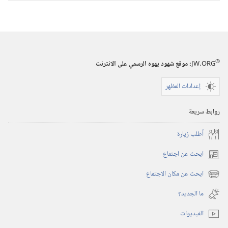
يهوه
٢٠١٤
®
JW.ORG
:‏ موقع شهود يهوه الرسمي على الانترنت
إعدادات المظهر
روابط سريعة
أُطلب زيارة
ابحث عن اجتماع
(يفتح
نافذة
ابحث عن مكان الاجتماع
(يفتح
جديدة)
نافذة
ما الجديد؟‏
جديدة)
الفيديوات