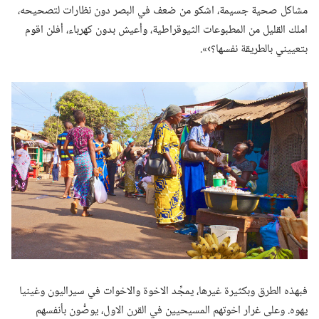
مشاكل صحية جسيمة،‏ اشكو من ضعف في البصر دون نظارات لتصحيحه،‏
املك القليل من المطبوعات الثيوقراطية،‏ وأعيش بدون كهرباء،‏ أفلن اقوم
بتعييني بالطريقة نفسها؟‏›».‏
فبهذه الطرق وبكثيرة غيرها،‏ يمجِّد الاخوة والاخوات في سيراليون وغينيا
يهوه.‏ وعلى غرار اخوتهم المسيحيين في القرن الاول،‏ يوصُّون بأنفسهم