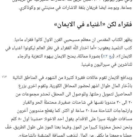
جماعة.‏ ويوجد ايضا فريقان بلغة الاشارات في مدينتَي بو وكوناكري.‏
فقراء لكن «اغنياء في الايمان»‏
يظهر الكتاب المقدس ان معظم مسيحيي القرن الاول كانوا فقراء ماديا.‏
كتب التلميذ يعقوب:‏ «أما اختار اللّٰه الفقراء في نظر العالم ليكونوا اغنياء في
الايمان؟‏».‏ (‏
يع ٢:‏٥
‏)‏ بصورة مماثلة،‏ يمنح الايمان بيهوه التعزية والرجاء
للناشرين في سيراليون وغينيا.‏
وبدافع الايمان تقوم عائلات فقيرة كثيرة من الشهود في المناطق النائية
بادِّخار المال طوال اشهر لحضور المحافل الكورية.‏ وتقوم اخرى بزرع
المحاصيل لتمويل رحلتها.‏ وللوصول الى المحفل،‏ تحشر مجموعات من
٢٠ الى ٣٠ مندوبا نفسها في شاحنات صغيرة،‏ محتملةً الحر والغبار
وارتجاجات الشاحنة مدة ٢٠ ساعة او اكثر.‏ كما يقطع مندوبون آخرون
مسافات طويلة سيرا على الاقدام.‏ يقول احد الاخوة:‏ «مشينا اول ٨٠ كلم
ونحن نحمل مخزونا كبيرا من الموز.‏ وفيما بعنا الموز على طول الطريق،‏ خفَّ
حِملنا وجمعنا ما يكفي من المال لنذهب المسافة المتبقية بالشاحنة».‏