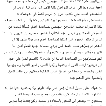
سيراليون عام ١٩٩٨ قائلة:‏ «عُيِّنا انا وزوجي كيفن في جماعة يضمّ حضورها
اربعة صمّ.‏ وبما اني اعرف التواصل بلغة الاشارات الاميركية،‏ اردت ان
اساعدهم.‏ فطلب مني مكتب الفرع ان اترجم للصمّ في الاجتماعات
والمحافل،‏ وأبلَغَ الجماعات المجاورة بهذا الترتيب.‏ كما رتَّب ان تُعقد صفوف
بلغة الاشارات لتعليم الناشرين المهتمين بمساعدة الصمّ.‏ فبدأنا نبحث عن
الصمّ في المجتمع
وندرس معهم الكتاب المقدس.‏ صحيح ان كثيرين من
الناس لاحظوا الجهود التي نبذلها لمساعدة الصمّ ومدحونا عليها،‏ إلا ان
البعض لم يسرّهم عملنا.‏ فثمة قس يؤدي خدمات دينية للصمّ اعلن اننا
‹انبياء دجَّالون›.‏ وحذَّر الناس وعائلاتهم وأوصاهم بالابتعاد عنا.‏ وقيل للبعض
انهم سيُحرَمون من المساعدة المالية إن عاشرونا.‏ فانقسم الصمّ على الفور
الى فريقين:‏ اولئك الذين لم يلتقونا وأيَّدوا القس،‏ والذين التقونا ولم يؤيدوا
القس.‏ والمفرح ان بعضا من الفريق الثاني اتخذوا موقفهم الى جانب الحق
وتقدموا حتى المعمودية».‏
من هؤلاء،‏ على سبيل المثال،‏ فِمي الذي وُلد اطرش ولا يستطيع التواصل إلا
بالاشارات الاساسية.‏ فقد كان يرتاب من الجميع —‏ وخصوصا الذين
يسمعون —‏ ويفتقر الى الشعور بالسعادة والمحبة.‏ ولكن بعدما بدأ يدرس