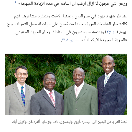
ورغم انني عجوز،‏ لا ازال ارغب ان اساهم في هذه الزيادة المبهجة».‏
a
يشاطر شهود يهوه في سيراليون وغينيا الاخت وينيفرد مشاعرها.‏ فهم
كالاشجار الشامخة المرويَّة جيدا مصمِّمون على مواصلة حمل الثمر لتسبيح
يهوه.‏ (‏
مز ١:‏٣
‏)‏ وبدعمه سيستمرون في المناداة برجاء الحرية الحقيقي:‏
«الحرية المجيدة لأولاد اللّٰه».‏ —‏
رو ٨:‏٢١
‏.‏
لجنة الفرع،‏ من اليمين الى اليسار:‏ دلْروي وليَمسون،‏ تامبا جوسايا،‏ ألفرد غَن،‏ وكولِن أتِك