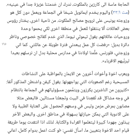
الحاجة ماسة الى كارزين بالملكوت،‏ ندرك ان خدمتنا عزيزة جدا في عينيه».‏
(‏
مت ٦:‏٣٣
‏)‏ واليوم يخدم ايمانويل شيخا في الجماعة ويعمل دون كلل هو
وزوجته يونيس على ترويج مصالح الملكوت.‏ من ناحية اخرى،‏ يختار رؤوس
بعض العائلات ألا ينتقلوا للعمل في منطقة اخرى لكي يحموا وحدة
وروحيات عائلاتهم.‏ يقول تيموثي نيوما،‏ الذي خدم كفاتح خصوصي وناظر
دائرة بديل:‏ «رفضت كل عمل يبعدني فترة طويلة عن عائلتي.‏ كما
اني
وزوجتي،‏ فلورنس،‏ علَّمنا اولادنا في مدارس محلية بدل ان نرسلهم بعيدا
ليربِّيهم الاقرباء».‏
ويعرب اخوة وأخوات آخرون عن الايمان بالمواظبة على النشاطات
المسيحية رغم الصعوبات التي يواجهونها.‏ يقول كيفن واشنطن المذكور آنفا:‏
«كثيرون من الناشرين يكرزون ويتمِّمون مسؤولياتهم في الجماعة بانتظام
في وجه مشاكل قد تُقعِدنا في البيت وتجعلنا مستائين.‏ فالبعض مثلا
مصابون بمرض مزمن وليس في وسعهم الحصول على العناية الطبية ولا
على الادوية التي يمكن حيازتها بسهولة في مناطق اخرى.‏ والبعض الآخر
يبذلون جهودا كبيرة ليتعلموا القراءة والكتابة.‏ لذلك اذا انتقدت يوما طريقة
قيام احد الاخوة بتعيين ما،‏ اسأل نفسي:‏ ‹لو كنت اعمل بدوام كامل،‏ اعاني