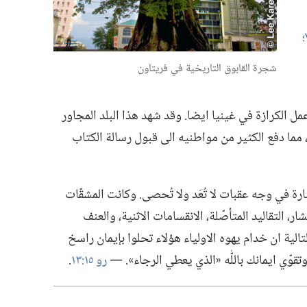
شجرة القابوق التاريخية في فريتاون
الكرازة في غينيا ايضا.‏ وقد شهد هذا البلد المجاور
ما دفع الكثير من مواطنيه الى قبول رسالة الكتاب
ة في وجه عقبات لا تُعَد ولا تُحصى.‏ وكانت المشقّات
ار،‏ التقاليد المتأصّلة،‏ الانقسامات الاثنية،‏ والعنف
لتالية ان خدام يهوه الاولياء هؤلاء تحلوا بإيمان راسخ
تقوّي ايمانك باللّٰه «الذي يعطي الرجاء».‏ —‏
رو ١٥:‏١٣
‏.‏