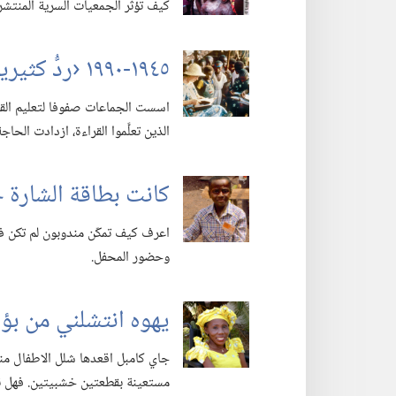
كيف تؤثر الجمعيات السرية المنتشرة
١٩٤٥-‏١٩٩٠ ‹ردُّ كثيرين الى البر› —‏ دا ١٢:‏٣.‏ (‏الجزء ٤)‏
اسست الجماعات صفوفا لتعليم القراء
الذين تعلَّموا القراءة،‏ ازدادت الحاجة
كانت بطاقة الشارة 
اعرف كيف تمكّن مندوبون لم تكن ف
وحضور المحفل.‏
يهوه انتشلني من ب
جاي كامبل اقعدها شلل الاطفال منذ
مستعينة بقطعتين خشبيتين.‏ فهل 