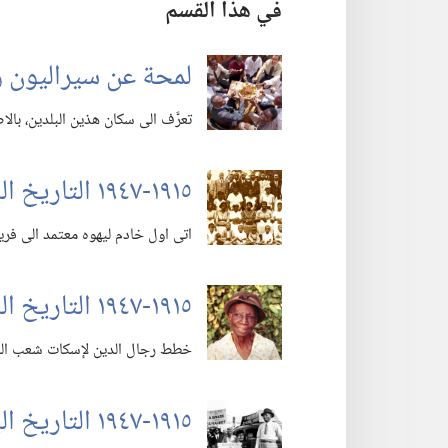
في هذا القسم
لمحة عن سيراليون و
تعرَّف الى سكان هذين البلدين،‏ بالاض
١٩١٥-‏١٩٤٧ التاريخ الباكر (‏الجزء ١)‏
اتى اول خادم ليهوه معتمد الى فريتاون عام ١٩١٥.‏ وأظهر عديدون اهتمام
١٩١٥-‏١٩٤٧ التاريخ الباكر (‏الجزء ٢)‏
خطط رجال الدين لإسكات شعب اللّٰه،‏ ل
١٩١٥-‏١٩٤٧ التاريخ الباكر (‏الجزء ٣)‏