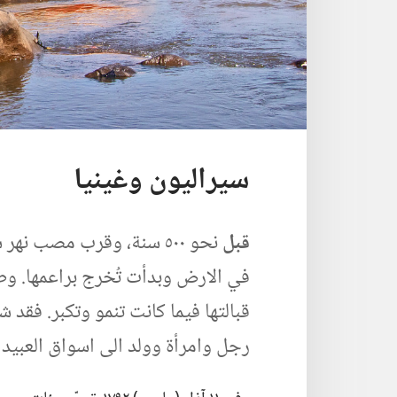
سيراليون وغينيا
قبل
نحو ٥٠٠ سنة،‏ وقرب مصب 
رجل وامرأة وولد الى اسواق العبيد عب