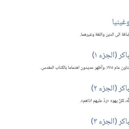
غينيا
افة الى الدين واللغة وغيرهما.‏
ا بالكتاب المقدس.‏
كنَّ يهوه «ردَّ عليهم اذاهم».‏