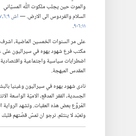
والموت حين يجلب ملكوت اللّٰه المسيّاني
السلام والفردوس الى الارض.‏ —‏
اش ٩:‏٦،‏ ٧؛‏
١١:‏٦-‏٩
‏.‏
على مر السنوات الخمسين الماضية،‏ اشرف
مكتب فرع شهود يهوه في سيراليون على عمل 
اضطرابات سياسية واجتماعية واقتصادية،‏ م
المقدس المبهجة.‏
نادى شهود يهوه في سيراليون وغينيا بالبشار
الجسدية،‏ الفقر المدقع،‏ الاميّة الواسعة الانتش
المُروِّع بعض هذه العقبات.‏ وتشهد الرواية ا
وتعبّد لا ينثلم.‏ نرجو ان تمسّ قصّتهم قلبك و