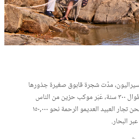
نهر سيراليون،‏ مدَّت شجرة قابوق صغيرة جذورها
في الارض وبدأت تُخرج براعمها.‏ وطوال ٣٠٠ سنة،‏ عَبَر موكب حزين من الناس
قبالتها فيما كانت تنمو وتكبر.‏ فقد شحن تجار العبيد العديمو الرحمة نحو ٠٠٠‏,١٥٠
ر البحار.‏