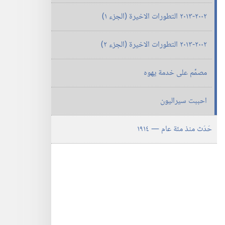
٢٠٠٢-‏٢٠١٣ التطورات الاخيرة (‏الجزء ١)‏
٢٠٠٢-‏٢٠١٣ التطورات الاخيرة (‏الجزء ٢)‏
مصمِّم على خدمة يهوه
احببت سيراليون
حَدَث منذ مئة عام —‏ ١٩١٤