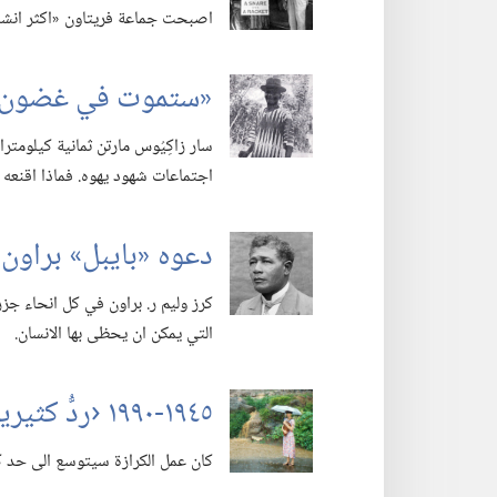
اصبحت جماعة فريتاون «اكثر انشغالا
‏«ستموت في غضون 
سار زاكِيُوس مارتن ثمانية كيلومتر
اجتماعات شهود يهوه.‏ فماذا اقنعه
دعوه «بايبل» براون
كرز وليم ر.‏ براون في كل انحاء جزر 
التي يمكن ان يحظى بها الانسان.‏
١٩٤٥-‏١٩٩٠ ‹ردُّ كثيرين الى البر› —‏ دا ١٢:‏٣.‏ (‏الجزء ١)‏
كان عمل الكرازة سيتوسع الى حد كبي