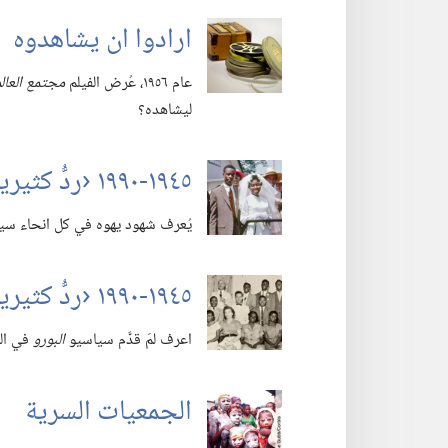
ارادوا ان يشاهدوه
عام ١٩٥٦،‏ عُرض الفيلم
مجتمع العال
ليشاهده؟‏
١٩٤٥-‏١٩٩٠ ‹ردُّ كثيرين الى البر› —‏ دا ١٢:‏٣.‏ (‏الجزء ٢)‏
يُعرف شهود يهوه في كل انحاء سيرال
١٩٤٥-‏١٩٩٠ ‹ردُّ كثيرين الى البر› —‏ دا ١٢:‏٣.‏ (‏الجزء ٣)‏
اعرف لمَ قدَّم سياسيو
البورو
في الب
الجمعيات السرية