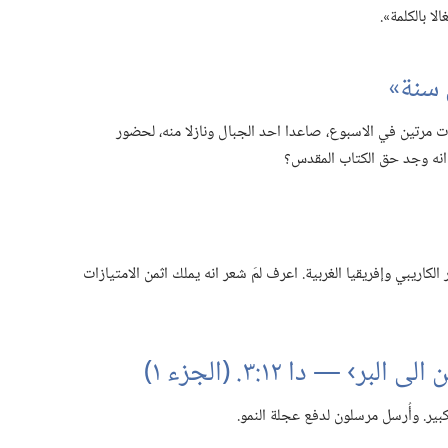
 بالكلمة».‏
سنة»‏
ات مرتين في الاسبوع،‏ صاعدا احد الجبال ونازلا منه،‏ لحضور
 انه وجد حق الكتاب المقدس؟‏
الكاريبي وإفريقيا الغربية.‏ اعرف لمَ شعر انه يملك اثمن الامتيازات
ر.‏ وأُرسل مرسلون لدفع عجلة النمو.‏