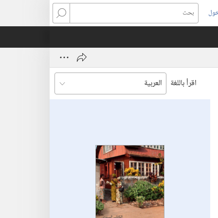
خول
بحث
اقرأ باللغة