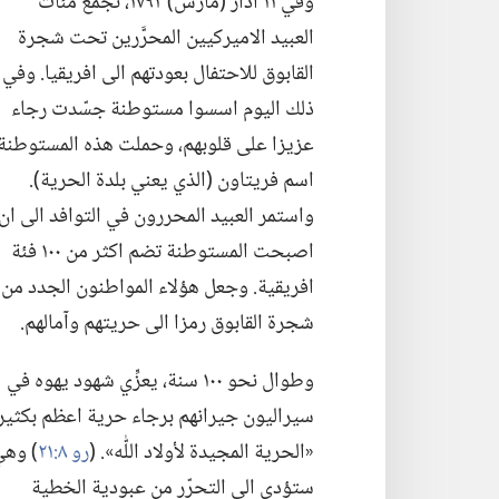
وفي ١١ آذار (‏مارس)‏ ١٧٩٢،‏ تجمّع مئات
العبيد الاميركيين المحرَّرين تحت شجرة
القابوق للاحتفال بعودتهم الى افريقيا.‏ وفي
ذلك اليوم اسسوا مستوطنة جسّدت رجاء
عزيزا على قلوبهم،‏ وحملت هذه المستوطنة
اسم فريتاون (‏الذي يعني بلدة الحرية)‏.‏
واستمر العبيد المحررون في التوافد الى ان
اصبحت المستوطنة تضم اكثر من ١٠٠ فئة
افريقية.‏ وجعل هؤلاء المواطنون الجدد من
شجرة القابوق رمزا الى حريتهم وآمالهم.‏
وطوال نحو ١٠٠ سنة،‏ يعزِّي شهود يهوه في
سيراليون جيرانهم برجاء حرية اعظم بكثير:‏
«الحرية المجيدة لأولاد اللّٰه».‏ (‏
رو ٨:‏٢١
‏)‏ وه
ستؤدي الى التحرّر من عبودية الخطية