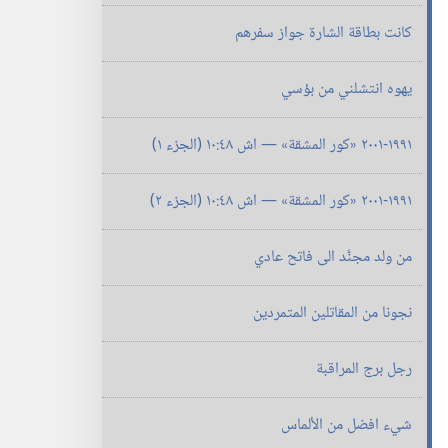
كانت بطاقة الشارة جواز سفرهم
يهوه انتشلني من بؤسي
١٩٩١-‏٢٠٠١ «كور المشقة» —‏ اش ٤٨:‏١٠ (‏الجزء ١)‏
١٩٩١-‏٢٠٠١ «كور المشقة» —‏ اش ٤٨:‏١٠ (‏الجزء ٢)‏
من ولد مجنَّد الى فاتح عادي
نجونا من المقاتلين المتمردين
رجل برج المراقبة
شيء افضل من الألماس