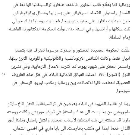
رومانيا كما يُقطَّع قالب الحلوى.‏ فأخذت هنغاريا ترانسيلڤانيا الواقعة في
الشمال واستولى الاتحاد السوفياتي على بسارابيا وشمال بوكوڤينا،‏ في
حين سيطرت بلغاريا على جنوب دوبروجا.‏ فخسرت رومانيا بذلك حوالي
ثلث سكانها وأراضيها.‏ وفي السنة ١٩٤٠،‏ تولّت الحكومة الدكتاتورية الفاشية
زمام السلطة.‏
علّقت الحكومة الجديدة الدستور وأصدرت مرسوما تعترف فيه بتسعة
اديان فقط.‏ وكانت الكنائس الارثوذكسية والكاثوليكية واللوثرية الابرز بينها.‏
واستمر الحظر على شهود يهوه،‏ كما كثرت الاعمال الارهابية.‏ وفي تشرين
الاول (‏اكتوبر)‏ ١٩٤٠،‏ احتلت الفيالق الالمانية
البلاد.‏ في ظل هذه الظروف
العصيبة،‏ انقطعت كليا الاتصالات بين رومانيا ومكتب اوروبا الوسطى في
سويسرا.‏
وبما ان غالبية الشهود في البلاد يعيشون في ترانسيلڤانيا،‏ انتقل الاخ مارتن
ماجروشي من بخارست الى هناك واستقرّ في تيرغو موريش.‏ وكانت زوجته
ماريا قد سبقته الى تلك المنطقة لأسباب صحية.‏ وانتقل پامفيل ويِلينا ألبو،‏
اللذان خدما ايضا في مكتب بخارست،‏ الى بايا ماري في اقصى الشمال.‏