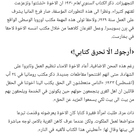
التجهيزات.‏ ذكر
الكتاب السنوي لعام ١٩٣٠
ان الاخوة «تشتّتوا وتزعزعت
ثقتهم كثيرا».‏ ونظرا الى هذه التطورات المؤسفة،‏ صار فرع المانيا يشرف
على العمل سنة ١٩٢٩،‏ ولاحقا تولى هذه المهمة مكتب اوروبا الوسطى الواقع
في بِرن بسويسرا.‏ وعمل الفرعان كلاهما من خلال مكتب اسّسه الاخوة لاحقا
في بخارست.‏
‏‹أرجوك الّا تحرق كتابي!‏›‏
رغم هذه المحن الاضافية،‏ أعاد الاخوة الامناء تنظيم العمل وثابروا على
الشهادة،‏ حتى انهم افتتحوا مقاطعات جديدة.‏ ذكر مكتب رومانيا في ٢٤ آب
(‏اغسطس)‏ ١٩٣٣:‏ «الناس متعطشون الى الحق.‏ يكتب الينا اخوتنا في الحقل
قائلين ان اهل القرى يتجمعون حولهم حين يكونون في الخدمة ويلحقون بهم
من بيت الى بيت لكي يسمعوا المزيد عن الحق».‏
ذات مرة،‏ طلبت امرأة فقيرة كتابا كان الاخوة يعرضونه وقدّمت تبرعا
متواضعا لعمل الملكوت.‏ ولكن عندما عرف كاهن القرية بالامر،‏ توجه مباشرة
الى بيتها وقال لها:‏ «أعطيني هذا الكتاب لألقيه في النار».‏