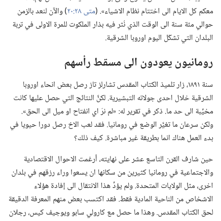
معكم كل الايام الى اختتام نظام الاشياء».‏ (‏
متى ٢٨:‏٢٠
‏)‏ والآن لنعد بالزمن
حوالي مئة سنة الى الوقت الذي نُثر فيه بذار الملكوت للمرة الاولى في تربة
البلدان التي تشكّل اليوم اوروبا الشرقية.‏
رومانيون يعودون الى مسقط رأسهم
سنة ١٨٩١،‏ زار تلميذ الكتاب المقدس تشارلز تاز رصل بعض انحاء اوروبا
الشرقية خلال احدى جولاته التبشيرية.‏ لكنَّ النتائج التي حصل عليها كانت
مخيِّبة الى حد ما.‏ ذكر في تقرير له:‏ «لم نرَ اي انفتاح او ميل الى الحق».‏
ولكن سرعان ما تغيَّر الوضع في رومانيا.‏ فقد لعب الاخ رصل دورا حيويا في
بدء العمل هناك انما بطريقة غير مباشرة.‏ كيف ذلك؟‏
حين شارف القرن التاسع عشر على نهايته،‏ أرغمت الاحوال الاقتصادية
والاجتماعية في رومانيا كثيرين من سكانها ان يسعوا وراء رزقهم في بلدان
اخرى،‏ مثل الولايات المتحدة.‏ ولم يؤدِّ هذا الانتقال الى إفادة هؤلاء
الاشخاص من الناحية المادية فقط.‏ فقد اكتسب بعض منهم المعرفة الدقيقة
لحق الكتاب المقدس.‏ وهذا ما حصل مع كارولي سابو ويوجيف كيس،‏ رجلان