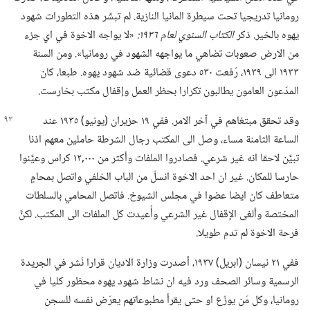
رومانيا تدريجيا تحت سيطرة المانيا النازية.‏ لم تبشّر هذه التطورات شهود
يهوه بالخير.‏ ذكر
الكتاب السنوي لعام ١٩٣٦:‏
«لا يواجه الاخوة في اي جزء
من الارض صعوبات تضاهي ما يواجهه الشهود في رومانيا».‏ ومن السنة
١٩٣٣ الى ١٩٣٩،‏ رُفعت ٥٣٠ دعوى قضائية ضد شهود يهوه.‏ طبعا،‏ كان
المدّعون العامون يطالبون تكرارا بحظر العمل وإقفال مكتب بخارست.‏
وقد تحقق مبتغاهم في آخر الامر.‏ ففي ١٩ حزيران (‏يونيو)‏ ١٩٣٥ عند
الساعة الثامنة مساء،‏ وصل الى المكتب رجال الشرطة حاملين معهم اذنا
تبيَّن لاحقا انه غير شرعي.‏ فصادروا الملفات وأكثر من ٠٠٠‏,١٢ كراس وعيَّنوا
حارسا للمكان.‏ غير ان احد الاخوة انسلّ من الباب الخلفي واتصل بمحامٍ
متعاطف كان ايضا عضوا في مجلس الشيوخ.‏ فاتصل المحامي بالسلطات
المختصة وألغى الإقفال غير الشرعي وأُعيدت كل الملفات الى المكتب.‏ لكنَّ
فرحة الاخوة لم تدم طويلا.‏
ففي ٢١ نيسان (‏ابريل)‏ ١٩٣٧،‏ أصدرت وزارة الاديان قرارا نُشر في الجريدة
الرسمية وسائر الصحف ورد فيه ان نشاط شهود يهوه محظور كليا في
رومانيا،‏ وكل مَن يوزّع او حتى يقرأ مطبوعاتهم يعرّض نفسه للسجن