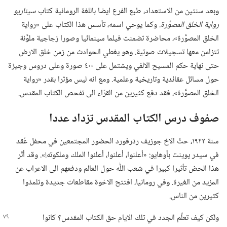
وبعد سنتين من الاستعداد،‏ طبع الفرع ايضا باللغة الرومانية كتاب
سيناريو
رواية الخلق المصوَّرة.‏
وكما يوحي اسمه،‏ تأسس هذا الكتاب على «رواية
الخلق المصوَّرة»،‏ محاضرة تضمنت فيلما سينمائيا وصورا زجاجية ملوَّنة
تتزامن معها تسجيلات صوتية.‏ وهو يغطي الحوادث من زمن خلق الارض
حتى نهاية حكم المسيح الالفي ويشتمل على ٤٠٠ صورة وعلى دروس وجيزة
حول مسائل عقائدية وتاريخية وعلمية.‏ ومع انه ليس مؤثرا بقدر «رواية
الخلق المصوَّرة»،‏ فقد دفع كثيرين من القرّاء الى تفحص الكتاب المقدس.‏
صفوف درس الكتاب المقدس تزداد عددا
سنة ١٩٢٢،‏ حثّ الاخ جوزيف رذرفورد الحضور المجتمعين في محفل عُقد
في سيدر پوينت بأوهايو:‏ «أعلنوا،‏ أعلنوا،‏ أعلنوا الملك وملكوته!‏».‏ وقد أثّر
هذا الحض تأثيرا كبيرا في شعب اللّٰه حول العالم ودفعهم الى الاعراب عن
المزيد من الغيرة.‏ وفي رومانيا،‏ افتتح الاخوة مقاطعات جديدة وتلمذوا
كثيرين من الناس.‏
ولكن كيف تعلَّم الجدد في تلك الايام حق الكتاب المقدس؟‏ كانوا