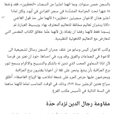
بالسجن خمس سنوات.‏ وبما انهما اعتُبرا من السجناء «الخطرين»،‏ فقد وُضعا
١٨ شهرا تحت الحراسة المشدَّدة في سجن انفرادي في أيود.‏ ولكن لماذا
اعتُبر هذان الاخوان سجينَين «خطرَين»؟‏
لأنهما على حدّ قول القاضي
«كانا ينشران تعاليم مخالفة للتعاليم المعتَرف بها».‏ وببسيط العبارة،‏ لم
يُسجنا فقط لأنهما رفضا ان يقتلا،‏ بل لأنهما علّما حقائق الكتاب المقدس التي
تتعارض مع التعاليم اللاهوتية التقليدية.‏
وكتب الاخوان كيس وسابو من خلف جدران السجن رسائل تشجيعية الى
الاخوة في الجماعات والفرق.‏ وقد ورد في احداها:‏ «نودّ ان نعبّر عن فرحنا
لأن ابانا السماوي المحب الذي ندين له بالشكر والتسبيح والاكرام يسمح لنور
برج المراقبة
بأن يشعّ.‏ ونحن على ثقة ان اخوتنا يقدّرون
برج المراقبة
ويحرصون عليها حرص المرء على شمعة تتلاعب بها الرياح العاصفة».‏ أُطلق
سراح هذين الرجلين سنة ١٩١٩،‏ وذلك في الوقت المناسب تماما لأنهما ساهما
في السنة التالية في تأسيس مكتب الفرع.‏
مقاومة رجال الدين تزداد حدّة