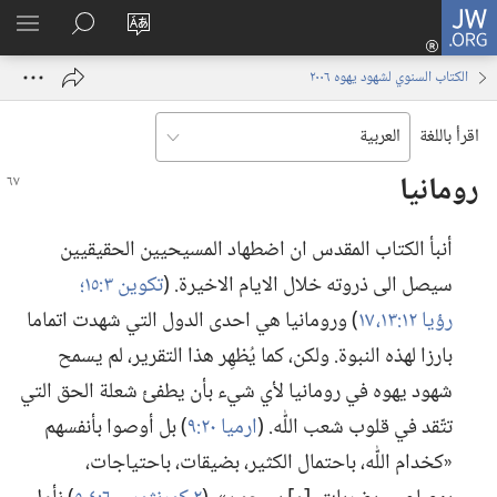
JW.ORG
تسجيل
تغيير
البحث
اظهر
الدخول
لغة
في
القائم
(يفتح
الكتاب السنوي لشهود يهوه ٢٠٠٦
الموقع
JW.‎ORG
نافذة
جديدة)
اقرأ باللغة
رومانيا
أنبأ الكتاب المقدس ان اضطهاد المسيحيين الحقيقيين
سيصل الى ذروته خلال الايام الاخيرة.‏ (‏
تكوين ٣:‏١٥؛‏
رؤيا ١٢:‏١٣،‏
١٧
‏)‏ ورومانيا هي احدى الدول التي شهدت اتماما
بارزا لهذه النبوة.‏ ولكن،‏ كما يُظهِر هذا التقرير،‏ لم يسمح
شهود يهوه في رومانيا لأي شيء بأن يطفئ شعلة الحق التي
تتّقد في قلوب شعب اللّٰه.‏ (‏
ارميا ٢٠:‏٩
‏)‏ بل أوصوا بأنفسهم
«كخدام اللّٰه،‏ باحتمال الكثير،‏ بضيقات،‏ باحتياجات،‏