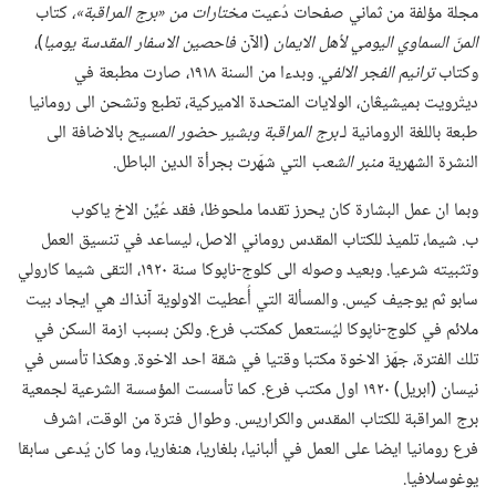
مجلة مؤلفة من ثماني صفحات دُعيت
مختارات من «برج المراقبة»،‏
كتاب
المنّ السماوي اليومي لأهل الايمان
(‏الآن
فاحصين الاسفار المقدسة يوميا
‏)‏،‏
وكتاب
ترانيم الفجر الالفي.‏
وبدءا من السنة ١٩١٨،‏ صارت مطبعة في
ديتْرويت بميشيڠان،‏ الولايات المتحدة الاميركية،‏ تطبع وتشحن الى رومانيا
طبعة باللغة الرومانية لـ‍
برج المراقبة وبشير حضور المسيح
بالاضافة الى
النشرة الشهرية
منبر الشعب
التي شهّرت بجرأة الدين الباطل.‏
وبما ان عمل البشارة كان يحرز تقدما ملحوظا،‏ فقد عُيِّن الاخ ياكوب
ب.‏ شيما،‏ تلميذ للكتاب المقدس روماني الاصل،‏ ليساعد في تنسيق العمل
وتثبيته شرعيا.‏ وبعيد وصوله الى كلوج-‏ناپوكا سنة ١٩٢٠،‏ التقى شيما كارولي
سابو ثم يوجيف كيس.‏ والمسألة التي أُعطيت الاولوية آنذاك هي ايجاد بيت
ملائم في كلوج-‏ناپوكا ليُستعمل كمكتب فرع.‏ ولكن بسبب ازمة السكن في
تلك الفترة،‏ جهّز الاخوة مكتبا وقتيا في شقة احد الاخوة.‏ وهكذا تأسس في
نيسان (‏ابريل)‏ ١٩٢٠ اول مكتب فرع.‏ كما تأسست المؤسسة الشرعية لجمعية
برج المراقبة للكتاب المقدس والكراريس.‏ وطوال فترة من الوقت،‏ اشرف
فرع رومانيا ايضا على العمل في ألبانيا،‏ بلغاريا،‏ هنغاريا،‏ وما كان يُدعى سابقا
يوغوسلافيا.‏