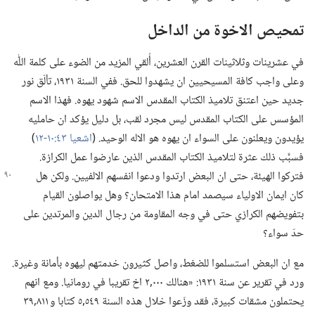
تمحيص الاخوة من الداخل
في عشرينات وثلاثينات القرن العشرين،‏ أُلقي المزيد من الضوء على كلمة اللّٰه
وعلى واجب كافة المسيحيين ان يشهدوا للحق.‏ ففي السنة ١٩٣١،‏ تألّق نور
جديد حين اعتنق تلاميذ الكتاب المقدس الاسم شهود يهوه.‏ فهذا الاسم
المؤسس على الكتاب المقدس ليس مجرد لقب،‏ بل دليل يؤكد ان حامليه
يؤيدون ويعلنون على السواء ان يهوه هو الاله الوحيد.‏ (‏
اشعيا ٤٣:‏١٠-‏١٢
‏)‏
فسبَّب ذلك عثرة لتلاميذ الكتاب المقدس الذين عارضوا عمل الكرازة.‏
فتركوا الهيئة،‏ حتى
ان البعض ارتدوا ودعوا انفسهم الالفيين.‏ ولكن هل
كان ايمان الاولياء سيصمد امام هذا الامتحان؟‏ وهل يواصلون القيام
بتفويضهم الكرازي حتى في وجه المقاومة من رجال الدين والمرتدين على
حدّ سواء؟‏
مع ان البعض استسلموا للضغط،‏ واصل كثيرون خدمتهم ليهوه بأمانة وغيرة.‏
ورد في تقرير عن سنة ١٩٣١:‏ «هنالك ٠٠٠‏,٢ اخ تقريبا في رومانيا.‏ ومع انهم
يحتملون مشقات كبيرة،‏ فقد وزّعوا خلال هذه السنة ٥٤٩‏,٥ كتابا و ٨١١‏,٣٩