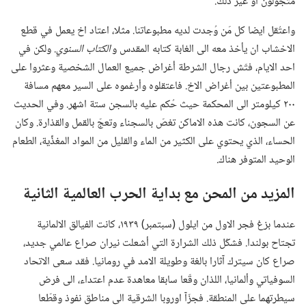
متجولون او غير ذلك.‏
واعتُقل ايضا كل مَن وُجدت لديه مطبوعاتنا.‏ مثلا،‏ اعتاد اخ يعمل في قطع
الاخشاب ان يأخذ معه الى الغابة كتابه المقدس و
الكتاب السنوي
‏.‏ ولكن في
احد الايام،‏ فتّش رجال الشرطة أغراض جميع العمال الشخصية وعثروا على
المطبوعتين بين أغراض الاخ.‏ فاعتقلوه وأرغموه على السير معهم مسافة
٢٠٠ كيلومتر الى المحكمة حيث حُكم عليه بالسجن ستة اشهر.‏ وفي الحديث
عن السجون،‏ كانت هذه الاماكن تغصّ بالسجناء وتعجّ بالقمل والقذارة.‏ وكان
الحساء،‏ الذي يحتوي على الكثير من الماء والقليل من المواد المغذِّية،‏ الطعام
الوحيد المتوفر هناك.‏
المزيد من المحن مع بداية الحرب العالمية الثانية
عندما بزغ فجر الاول من ايلول (‏سبتمبر)‏ ١٩٣٩،‏ كانت الفيالق الالمانية
تجتاح بولندا.‏ فشكّل ذلك الشرارة التي أشعلت نيران صراع عالمي جديد،‏
صراع كان سيترك آثارا بالغة وطويلة الامد في رومانيا.‏ فقد سعى الاتحاد
السوفياتي وألمانيا،‏ اللذان وقّعا سابقا معاهدة عدم اعتداء،‏ الى فرض
سيطرتهما على المنطقة.‏ فجزّآ اوروبا الشرقية الى مناطق نفوذ وقطّعا