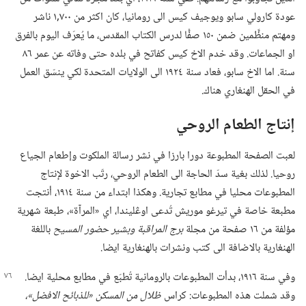
عودة كارولي سابو ويوجيف كيس الى رومانيا،‏ كان اكثر من ٧٠٠‏,١ ناشر
ومهتم منظَّمين ضمن ١٥٠ صفًّا لدرس الكتاب المقدس،‏ ما يُعرَف اليوم بالفرق
او الجماعات.‏ وقد خدم الاخ كيس كفاتح في بلده حتى وفاته عن عمر ٨٦
سنة.‏ اما الاخ سابو،‏ فعاد سنة ١٩٢٤ الى الولايات المتحدة لكي ينسّق العمل
في الحقل الهنغاري هناك.‏
إنتاج الطعام الروحي
لعبت الصفحة المطبوعة دورا بارزا في نشر رسالة الملكوت وإطعام الجياع
روحيا.‏ لذلك بغية سدّ الحاجة الى الطعام الروحي،‏ رتّب الاخوة لإنتاج
المطبوعات محليا في مطابع تجارية.‏ وهكذا ابتداء من سنة ١٩١٤،‏ أنتجت
مطبعة خاصة في تيرغو موريش تُدعى اوڠليندا،‏ اي «المرآة»،‏ طبعة شهرية
مؤلفة من ١٦ صفحة من مجلة
برج المراقبة وبشير حضور المسيح
باللغة
الهنغارية بالاضافة الى كتب ونشرات بالهنغارية ايضا.‏
وفي سنة ١٩١٦،‏ بدأت المطبوعات بالرومانية تُطبَع في مطابع محلية
ايضا.‏
وقد شملت هذه المطبوعات:‏ كراس
ظلال من المسكن «للذبائح الافضل»،‏