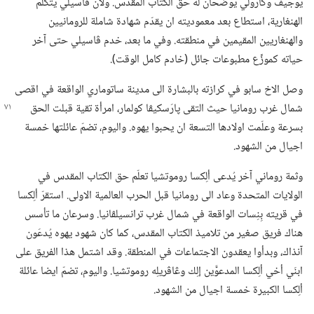
يوجيف وكارولي يوضحان له حق الكتاب المقدس.‏ ولأن ڤاسيلي يتكلم
الهنغارية،‏ استطاع بعد معموديته ان يقدّم شهادة شاملة للرومانيين
والهنغاريين المقيمين في منطقته.‏ وفي ما بعد،‏ خدم ڤاسيلي حتى آخر
حياته كموزِّع مطبوعات جائل (‏خادم كامل الوقت)‏.‏
وصل الاخ سابو في كرازته بالبشارة الى مدينة ساتوماري الواقعة في اقصى
شمال غرب رومانيا حيث التقى پارَسكيڤا كولمار،‏ امرأة تقية
قبلت الحق
بسرعة وعلّمت اولادها التسعة ان يحبوا يهوه.‏ واليوم،‏ تضمّ عائلتها خمسة
اجيال من الشهود.‏
وثمة روماني آخر يُدعى ألِكسا روموتشيا تعلّم حق الكتاب المقدس في
الولايات المتحدة وعاد الى رومانيا قبل الحرب العالمية الاولى.‏ استقرّ ألِكسا
في قريته بِنِسات الواقعة في شمال غرب ترانسيلڤانيا.‏ وسرعان ما تأسس
هناك فريق صغير من تلاميذ الكتاب المقدس،‏ كما كان شهود يهوه يُدعَون
آنذاك،‏ وبدأوا يعقدون الاجتماعات في المنطقة.‏ وقد اشتمل هذا الفريق على
ابنَي أخي ألِكسا المدعوَّين إلِك وڠاڤريلِه روموتشيا.‏ واليوم،‏ تضمّ ايضا عائلة
ألِكسا الكبيرة خمسة اجيال من الشهود.‏