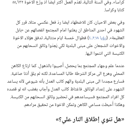
كراسا».‏ وفي السنة التالية،‏ تقدّم العمل اكثر ايضا اذ وزّع الاخوة ٦٣٢‏,٥٥
كتابا وكراسا.‏
وفي بعض الاحيان،‏ كان للاضطهاد ايضا ردّ فعل عكسي.‏ مثلا،‏ قرر كل
الشهود في احدى المناطق ان يعلنوا امام المجتمع انفصالهم عن «بابل
العظيمة».‏ (‏
رؤيا ١٨:‏٢،‏
٤
‏)‏ فطوال خمسة ايام متتالية،‏ تدفق هؤلاء الاخوة
والاخوات الشجعان على مبنى البلدية لكي يُعِدّوا وثائق انسحابهم من
الكنيسة التي انتموا اليها.‏
عندما علم وجهاء المجتمع بما يحصل،‏ أُصيبوا بالذهول.‏ كما ارتاع الكاهن
المحلي وهرع الى مركز الشرطة طالبا المساعدة،‏ لكنه لم يلقَ أذنا صاغية.‏
فسارع مجددا الى مبنى البلدية واتّهم كاتب العدل بأنه شيوعي لأنه يساعد
الشهود على إعداد الوثائق.‏ فاغتاظ كاتب العدل وأجاب بغضب انه لو قصده
كل افراد المجتمع فسيساعدهم في تحضير وثائق انسحابهم من الكنيسة.‏
وهكذا أُحبطت مساعي الكاهن وتمكن الاخوة من تحقيق مرادهم.‏
‏«هل تنوي إطلاق النار علي؟‏»‏