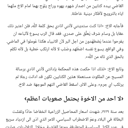
القاضي بيده كتابين من اصدار شهود يهوه وراح يلوّح بهما امام الاخ متَّهما
اياه بالترويج لأفكار دينية خاطئة.‏
فأجابه الاخ:‏ «اذا كنت ستدينني لأنني انادي بحق كلمة اللّٰه،‏ فلن اعتبر ذلك
عقابا بل وسام شرف يُعلَّق على صدري.‏ فقد قال الرب يسوع لأتباعه ان
يفرحوا عندما يُضطهَدون من اجل البر لأن الانبياء هكذا عُوملوا في الماضي.‏
وفي الواقع،‏ يسوع نفسه اضطُهد وصُلب لا لأنه ارتكب خطية بل لأنه تكلم
بالحق الذي ناله من اللّٰه».‏
وتابع الاخ:‏ «لذلك اذا حكمت هذه المحكمة بإدانتي لأنني انادي برسالة
المسيح عن الملكوت مستعملا هذين الكتابين،‏ تكون قد ادانت رجلا لم
يرتكب اي جرم».‏ وعلى الاثر،‏ اسقط القاضي التهم الموجهة ضد الاخ.‏
‏‹لا احد من الاخوة يحتمل صعوبات اعظم›‏
بعد سنة ١٩٢٩،‏ شهدت اسعار المحاصيل الزراعية انخفاضا حادًّا وتفشّت
البطالة في البلاد وعمّ الاضطراب السياسي،‏ الامر الذي ادّى الى ازدياد سريع
في عدد الكتل السياسية المتطرفة،‏ ومنها الفاشية.‏ وخلال الثلاثينات،‏ صارت