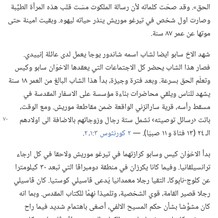
الحق».‏ وقد صحّت كلماته لأن رسالة الملكوت مسّت قلب هذه المرأة الطيِّبة
وصارت اول شخص في تيرغو موريش ينذر حياته ليهوه.‏ وبقيت امينة حتى
موتها عن عمر ٨٧ سنة.‏
شهد الاخ سابو ايضا لشاب اسمه شاندور يوجا يعمل لدى عائلة إنييدي.‏
فصار هذا الشاب يحضر كل الاجتماعات التي يعقدها الاخوَان سابو وكيس
وتعلّم الحق بسرعة.‏ وبعد فترة وجيزة،‏ بدأ هذا الشاب البالغ من العمر ١٨ سنة
يشهد للناس ويلقي محاضرات بنّاءة مؤسسة على الاسفار المقدسة في
مسقط رأسه،‏ قرية ساراتزِني الواقعة ضمن مقاطعة موريش.‏ ومع الوقت،‏
باتت ‹رسائل توصيته› تشمل ستة
رجال وزوجاتهم بالاضافة الى اولادهم
الـ‍ ٢٤ (‏١٣ فتاة و ١١ صبيّا)‏.‏ —‏
٢ كورنثوس ٣:‏١،‏ ٢
‏.‏
بدأ الاخوَان كيس وسابو كرازتهما في تيرغو موريش ولاحقا في كل ارجاء
ترانسيلڤانيا.‏ وفيما كانا يكرزان في منطقة دومبراڤا التي تبعد ٣٠ كيلومترا
عن كلوج-‏ناپوكا،‏ التقيا رجلا معمدانيا يُدعى ڤاسيلي كوستيا.‏ كان ڤاسيلي
رجلا قصير القامة،‏ قوي الشخصية،‏ وتلميذا نهِمًا للكتاب المقدس.‏ وبما انه
كان مشوَّشا بشأن حكم المسيح الالفي،‏ أصغى باهتمام شديد فيما راح