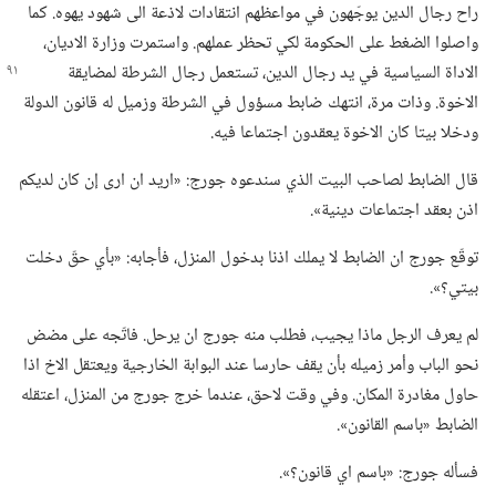
راح رجال الدين يوجّهون في مواعظهم انتقادات لاذعة الى شهود يهوه.‏ كما
واصلوا الضغط على الحكومة لكي تحظر عملهم.‏ واستمرت وزارة الاديان،‏
الاداة السياسية في يد رجال الدين،‏ تستعمل
رجال الشرطة لمضايقة
الاخوة.‏ وذات مرة،‏ انتهك ضابط مسؤول في الشرطة وزميل له قانون الدولة
ودخلا بيتا كان الاخوة يعقدون اجتماعا فيه.‏
قال الضابط لصاحب البيت الذي سندعوه جورج:‏ «اريد ان ارى إن كان لديكم
اذن بعقد اجتماعات دينية».‏
توقّع جورج ان الضابط لا يملك اذنا بدخول المنزل،‏ فأجابه:‏ «بأي حقّ دخلت
بيتي؟‏».‏
لم يعرف الرجل ماذا يجيب،‏ فطلب منه جورج ان يرحل.‏ فاتّجه على مضض
نحو الباب وأمر زميله بأن يقف حارسا عند البوابة الخارجية ويعتقل الاخ اذا
حاول مغادرة المكان.‏ وفي وقت لاحق،‏ عندما خرج جورج من المنزل،‏ اعتقله
الضابط «باسم القانون».‏
فسأله جورج:‏ «باسم اي قانون؟‏».‏