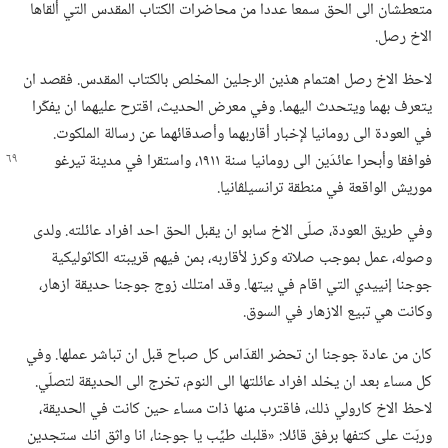
متعطشان الى الحق سمعا عددا من محاضرات الكتاب المقدس التي ألقاها
الاخ رصل.‏
لاحظ الاخ رصل اهتمام هذين الرجلين المخلص بالكتاب المقدس.‏ فقصد ان
يتعرف بهما ويتحدث اليهما.‏ وفي معرض الحديث،‏ اقترح عليهما ان يفكّرا
في العودة الى رومانيا لإخبار أقاربهما وأصدقائهما عن رسالة الملكوت.‏
فوافقا وأبحرا عائدَين الى رومانيا سنة ١٩١١،‏ واستقرا
في مدينة تيرغو
موريش الواقعة في منطقة ترانسيلڤانيا.‏
وفي طريق العودة،‏ صلّى الاخ سابو ان يقبل الحق احد افراد عائلته.‏ ولدى
وصوله،‏ عمل بموجب صلاته وكرز لأقاربه،‏ بمن فيهم قريبته الكاثوليكية
جوجنا إنييدي التي اقام في بيتها.‏ وقد امتلك زوج جوجنا حديقة ازهار،‏
وكانت هي تبيع الازهار في السوق.‏
كان من عادة جوجنا ان تحضر القدّاس كل صباح قبل ان تباشر عملها.‏ وفي
كل مساء بعد ان يخلد افراد عائلتها الى النوم،‏ تخرج الى الحديقة لتصلّي.‏
لاحظ الاخ كارولي ذلك،‏ فاقترب منها ذات مساء حين كانت في الحديقة،‏
وربّت على كتفها برفق قائلا:‏ «قلبك طيِّب يا جوجنا،‏ انا واثق انك ستجدين