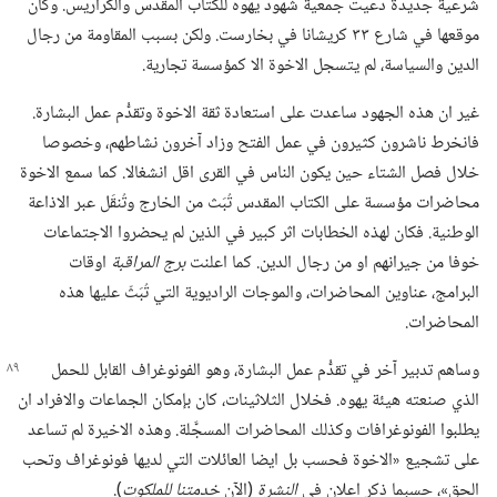
شرعية جديدة دُعيت جمعية شهود يهوه للكتاب المقدس والكراريس.‏ وكان
موقعها في شارع ٣٣ كريشانا في بخارست.‏ ولكن بسبب المقاومة من رجال
الدين والسياسة،‏ لم يتسجل الاخوة الا كمؤسسة تجارية.‏
غير ان هذه الجهود ساعدت على استعادة ثقة الاخوة وتقدُّم عمل البشارة.‏
فانخرط ناشرون كثيرون في عمل الفتح وزاد آخرون نشاطهم،‏ وخصوصا
خلال فصل الشتاء حين يكون الناس في القرى اقل انشغالا.‏ كما سمع الاخوة
محاضرات مؤسسة على الكتاب المقدس تُبَث من الخارج وتُنقَل عبر الاذاعة
الوطنية.‏ فكان لهذه الخطابات اثر كبير في الذين لم يحضروا الاجتماعات
خوفا من جيرانهم او من رجال الدين.‏ كما اعلنت
برج المراقبة
اوقات
البرامج،‏ عناوين المحاضرات،‏ والموجات الراديوية التي تُبَثّ عليها هذه
المحاضرات.‏
وساهم تدبير آخر في تقدُّم عمل البشارة،‏ وهو الفونوغراف القابل
للحمل
الذي صنعته هيئة يهوه.‏ فخلال الثلاثينات،‏ كان بإمكان الجماعات والافراد ان
يطلبوا الفونوغرافات وكذلك المحاضرات المسجَّلة.‏ وهذه الاخيرة لم تساعد
على تشجيع «الاخوة فحسب بل ايضا العائلات التي لديها فونوغراف وتحب
الحق»،‏ حسبما ذكر اعلان في
النشرة
(‏الآن
خدمتنا للملكوت
‏)‏.‏