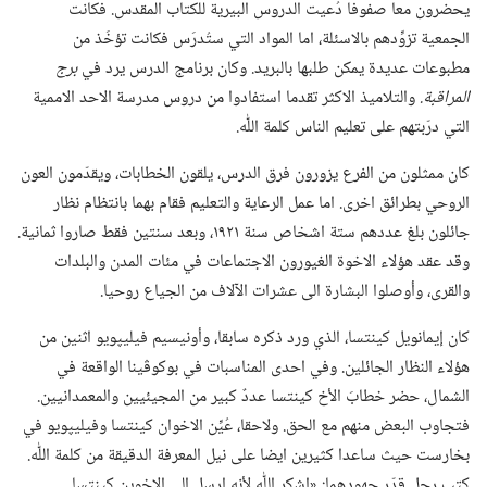
يحضرون معا صفوفا دُعيت الدروس البيرية للكتاب المقدس.‏ فكانت
الجمعية تزوِّدهم بالاسئلة،‏ اما المواد التي ستُدرَس فكانت تؤخَذ من
مطبوعات عديدة يمكن طلبها بالبريد.‏ وكان برنامج الدرس يرد في
برج
المراقبة.‏
والتلاميذ الاكثر تقدما استفادوا من دروس مدرسة الاحد الاممية
التي درّبتهم على تعليم الناس كلمة اللّٰه.‏
كان ممثلون من الفرع يزورون فرق الدرس،‏ يلقون الخطابات،‏ ويقدّمون العون
الروحي بطرائق اخرى.‏ اما عمل الرعاية والتعليم فقام بهما بانتظام نظار
جائلون بلغ عددهم ستة اشخاص سنة ١٩٢١،‏ وبعد سنتين فقط صاروا ثمانية.‏
وقد عقد هؤلاء الاخوة الغيورون الاجتماعات في مئات المدن والبلدات
والقرى،‏ وأوصلوا البشارة الى عشرات الآلاف من الجياع روحيا.‏
كان إيمانويل كينتسا،‏ الذي ورد ذكره سابقا،‏ وأونيسيم فيليپويو اثنين من
هؤلاء النظار الجائلين.‏ وفي احدى المناسبات في بوكوڤينا الواقعة في
الشمال،‏ حضر خطابَ الأخ كينتسا عددٌ كبير من المجيئيين والمعمدانيين.‏
فتجاوب البعض منهم مع الحق.‏ ولاحقا،‏ عُيِّن الاخوان كينتسا وفيليپويو في
بخارست حيث ساعدا كثيرين ايضا على نيل المعرفة الدقيقة من كلمة اللّٰه.‏
كتب رجل قدّر جهودهما:‏ «اشكر اللّٰه لأنه ارسل الي الاخوين كينتسا