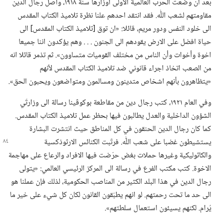
بعد ان وضعت الحرب العالمية الاولى أوزارها سنة ١٩١٨،‏ واصل رجال الدين
مقاومتهم لشعب اللّٰه.‏ فقد انتقد احدهم علنا نظرة تلاميذ الكتاب المقدس
الى خلود النفس ودور مريم،‏ قائلا:‏ «ان توق [تلاميذ الكتاب المقدس] الى
حياة افضل على الارض يقودهم الى الجنون .‏ .‏ .‏ وهم يؤكدون اننا جميعا
اخوة وأخوات وأن الناس من مختلف القوميات متساوون».‏ ثم تذمر قائلا انه
من الصعب اتخاذ اجراء قانوني ضد تلاميذ الكتاب المقدس لأنهم
«يتظاهرون بأنهم اشخاص متدينون ومسالمون ومتواضعون ويحبون الحق».‏
وفي العام ١٩٢١،‏ كتب رجال دين من مقاطعة بوكوڤينا رسالة الى وزارتَي
الشؤون الداخلية والعدل يطالبون فيها بحظر عمل تلاميذ الكتاب المقدس.‏
كما كان رجال الدين الحنقون في كل المناطق حيث انتشرت البشارة
يستشيطون غضبا على شعب اللّٰه.‏ فرتّبت الكنائس الارثوذكسية
والكاثوليكية وغيرها حملات بغض حرّضت فيها الافراد والرعاع على مهاجمة
الاخوة.‏ كتب مكتب الفرع في رسالة الى المركز الرئيسي العالمي:‏ «يتولى
رجال الدين في هذا البلد الكثير من المناصب الحكومية،‏ لذلك فإن عملنا هو
الى حد ما تحت رحمتهم.‏ لو انهم يطبّقون القانون لكان كل شيء على خير ما
يُرام.‏ لكنهم يسيئون استعمال سلطتهم».‏