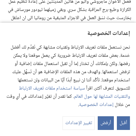
فعمل الاخوان ماجروشي وألبو من هاتين المدينتين على إعادة تنظيم عمل
الكرازة وطبع
برج المراقبة
بشكل سري.‏ وبقي زميلهما تيودور مورِساش في
بخارست حيث نسّق العمل في الاجزاء المتبقية من رومانيا الى ان اعتُقل
سنة ١٩٤١.‏
إعدادات الخصوصية
في كل تلك الفترة،‏ بقي الاخوة مشغولين بالخدمة،‏ واغتنموا كل فرصة
ليوزّعوا ولكن بحذر شديد المطبوعات المؤسسة على الكتاب
المقدس.‏
نحن نستعمل ملفات تعريف الارتباط وتقنيات مشابهة كي نُقدِّم لك أفضل
على سبيل المثال،‏ كانوا يتركون الكراريس في الاماكن العامة،‏ من المقاهي
خدمة. بعض ملفات تعريف الارتباط ضرورية كي يعمل موقعنا ولا يمكن
حتى مقصورات القطار،‏ راجين ان تلفت انتباه الناس.‏ كما استمروا في اتّباع
رفضها. ولكن بإمكانك أن تختار إما أن تقبل استعمال ملفات إضافية أو
مشورة الاسفار المقدسة ان يجتمعوا معا من اجل تبادل التشجيع الروحي،‏
ترفض استعمالها. والهدف من هذه الملفات الإضافية هو أن نُسهِّل عليك
مع الحرص التام ألّا يثيروا الشبهات.‏ (‏
عبرانيين ١٠:‏٢٤،‏ ٢٥
‏)‏ مثلا،‏ استغل
استخدام موقعنا. تأكَّد أننا لن نبيع أبدًا أيًّا من البيانات ولن نستعملها
الاخوة الذين يعيشون في الارياف الحفلات التقليدية التي تُقام ايام الحصاد،‏
للتسويق. لتعرف أكثر، اقرأ
سياسة استخدام ملفات تعريف الارتباط
حين يتعاون المزارعون على جمع المحاصيل ثم يحتفلون معا ويروون النكات
والتقنيات المشابهة لها حول العالم
. كما تقدر أن تغيِّر إعداداتك في أي وقت
والقصص المسلية.‏ فكان الاخوة يستبدلون هذه الحفلات بالاجتماعات
من خلال
إعدادات الخصوصية
.
عر
المسيحية.‏
الم
أقبل
أرفض
تغيير الإعدادات
‏«من كل وجه يُضيَّق علينا»‏