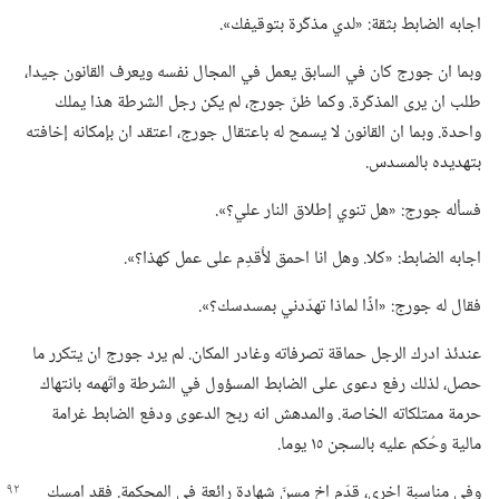
اجابه الضابط بثقة:‏ «لدي مذكّرة بتوقيفك».‏
وبما ان جورج كان في السابق يعمل في المجال نفسه ويعرف القانون جيدا،‏
طلب ان يرى المذكّرة.‏ وكما ظنّ جورج،‏ لم يكن رجل الشرطة هذا يملك
واحدة.‏ وبما ان القانون لا يسمح له باعتقال جورج،‏ اعتقد ان بإمكانه إخافته
بتهديده بالمسدس.‏
فسأله جورج:‏ «هل تنوي إطلاق النار علي؟‏».‏
اجابه الضابط:‏ «كلا.‏ وهل انا احمق لأُقدِم على عمل كهذا؟‏».‏
فقال له جورج:‏ «اذًا لماذا تهدّدني بمسدسك؟‏».‏
عندئذ ادرك الرجل حماقة تصرفاته وغادر المكان.‏ لم يرد جورج ان يتكرر ما
حصل،‏ لذلك رفع دعوى على الضابط المسؤول في الشرطة واتّهمه بانتهاك
حرمة ممتلكاته الخاصة.‏ والمدهش انه ربح الدعوى ودفع الضابط غرامة
مالية وحُكم عليه بالسجن ١٥ يوما.‏
وفي مناسبة اخرى،‏ قدّم اخ مسنّ شهادة رائعة في المحكمة.‏ فقد امسك