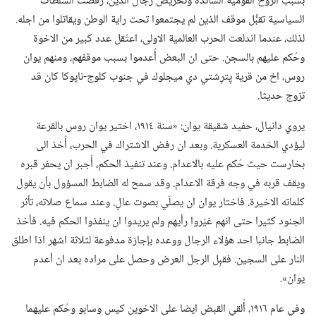
بسبب الروح القومية السائدة وتحريض رجال الدين،‏ رفضت السلطات
السياسية تقبُّل موقف الذين لم يجتمعوا تحت راية الوطن ويقاتلوا من اجله.‏
لذلك،‏ عندما اندلعت الحرب العالمية الاولى،‏ اعتُقل عدد كبير من الاخوة
وحُكم عليهم بالسجن.‏ حتى ان البعض أُعدموا بسبب موقفهم،‏ ومنهم يوان
روس،‏ اخ من قرية پِترِشتي دي ميجلوك في جنوب كلوج-‏ناپوكا كان قد
تزوج حديثا.‏
يروي دانيال،‏ حفيد شقيقة يوان:‏ «سنة ١٩١٤،‏ اختير يوان روس بالقرعة
ليؤدي الخدمة العسكرية.‏ وبعد ان رفض الاشتراك في الحرب،‏ أُخذ الى
بخارست حيث حُكم عليه بالاعدام.‏ وعند تنفيذ الحكم،‏ أُجبر ان يحفر قبره
ويقف قربه في وجه فرقة الاعدام.‏ وقد سمح له الضابط المسؤول بأن يقول
كلماته الاخيرة.‏ فاختار يوان ان يصلّي بصوت عالٍ.‏ وعند سماع صلاته،‏ تأثر
الجنود كثيرا حتى انهم غيّروا رأيهم ولم يريدوا ان ينفذوا الحكم فيه.‏ فأخذ
الضابط جانبا احد هؤلاء الرجال ووعده بإجازة مدفوعة لثلاثة اشهر اذا اطلق
النار على السجين.‏ فقبِل الرجل العرض وحصل على مراده بعد ان أعدم
يوان».‏
وفي عام ١٩١٦،‏ أُلقي القبض ايضا على الاخوين كيس وسابو وحُكم عليهما