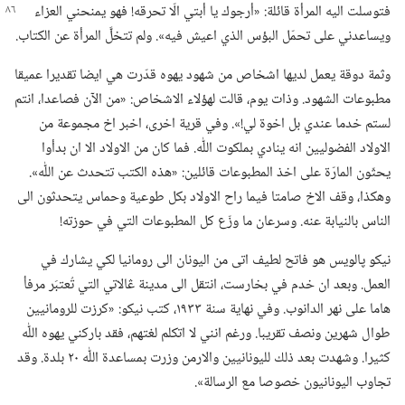
فتوسلت اليه المرأة قائلة:‏ «أرجوك يا أبتي الّا تحرقه!‏ فهو يمنحني العزاء
ويساعدني على تحمّل البؤس الذي اعيش فيه».‏ ولم تتخلَّ المرأة عن الكتاب.‏
وثمة دوقة يعمل لديها اشخاص من شهود يهوه قدّرت هي ايضا تقديرا عميقا
مطبوعات الشهود.‏ وذات يوم،‏ قالت لهؤلاء الاشخاص:‏ «من الآن فصاعدا،‏ انتم
لستم خدما عندي بل اخوة لي!‏».‏ وفي قرية اخرى،‏ اخبر اخ مجموعة من
الاولاد الفضوليين انه ينادي بملكوت اللّٰه.‏ فما كان من الاولاد الا ان بدأوا
يحثّون المارّة على اخذ المطبوعات قائلين:‏ «هذه الكتب تتحدث عن اللّٰه».‏
وهكذا،‏ وقف الاخ صامتا فيما راح الاولاد بكل طوعية وحماس يتحدثون الى
الناس بالنيابة عنه.‏ وسرعان ما وزّع كل المطبوعات التي في حوزته!‏
نيكو پالويس هو فاتح لطيف اتى من اليونان الى رومانيا لكي يشارك في
العمل.‏ وبعد ان خدم في بخارست،‏ انتقل الى مدينة ڠالاتي التي تُعتبَر مرفأ
هاما على نهر الدانوب.‏ وفي نهاية سنة ١٩٣٣،‏ كتب نيكو:‏ «كرزت للرومانيين
طوال شهرين ونصف تقريبا.‏ ورغم انني لا اتكلم لغتهم،‏ فقد باركني يهوه اللّٰه
كثيرا.‏ وشهدت بعد ذلك لليونانيين والارمن وزرت بمساعدة اللّٰه ٢٠ بلدة.‏ وقد
تجاوب اليونانيون خصوصا مع الرسالة».‏