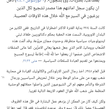
بمصاعب،‏ بضربات،‏ [و] بسجون».‏ (‏
٢ كورنثوس ٦:‏٤،‏ ٥
‏)‏ نأمل
ان يكون سجل امانتهم هذا مصدر تشجيع لكل الذين
يرغبون في السير مع اللّٰه خلال هذه الاوقات العصيبة.‏
كانت السنة ١٩١٤ بداية الفترة الاكثر اضطرابا في التاريخ.‏ ففي الكثير من
البلدان الاوروبية،‏ اتّسمت هذه الحقبة بحكم دكتاتوريين طغاة،‏ تبنّي
ايديولوجيات سياسية متطرفة،‏ وحدوث مجازر مروِّعة.‏ وقد ألمّت هذه
الصِّعاب برومانيا،‏ الامر الذي جعل شعبها يعاني الامرَّين.‏ كما عانى المشقّات
الاشخاص الذين صمّموا ان يعطوا «ما للّٰه للّٰه» إطاعةً ليسوع المسيح
ويمتنعوا عن تقديم العبادة للسلطات السياسية.‏ —‏
متى ٢٢:‏٢١
‏.‏
قبل العام ١٩٤٥،‏ اخذ رجال الدين الارثوذكس والكاثوليك القيادة في محاربة
شعب يهوه من على منابر الوعظ ومن خلال تحريض
السياسيين ورجال
الشرطة والتآ‌مر معهم.‏ ثم اتى الشيوعيون الذين واصلوا حملاتهم الوحشية
المنظمة على شعب اللّٰه طوال العقود الاربعة التالية تقريبا.‏
ولكن كيف كان من الممكن ان يزدهر عمل البشارة في ظل هذه الظروف
العصيبة؟‏ حصل ذلك لأن يسوع وفى بوعده لتلاميذه.‏ فقد قال لهم:‏ «ها انا