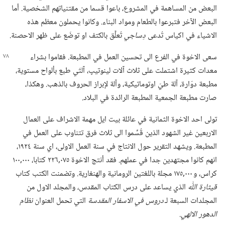
البعض من المساهمة في المشروع،‏ باعوا قسما من مقتنياتهم الشخصية.‏ أما
البعض الآخر فتبرعوا بالطعام ومواد البناء.‏ وكانوا يحملون معظم هذه
الاشياء في اكياس تُدعى
دِساجي
تُعلَّق بالكتف او توضَع على ظهر الاحصنة.‏
سعى الاخوة في الفرع الى تحسين العمل في المطبعة.‏ فقاموا بشراء
معدات كثيرة اشتملت على ثلاث آلات لينوتيپ،‏ آلتَي طبع بألواح مستوية،‏
مطبعة دوّارة،‏ آلة طيّ اوتوماتيكية،‏ وآلة لإبراز الحروف بالذهب.‏ وهكذا،‏
صارت مطبعة الجمعية المطبعة الرائدة في البلاد.‏
تولى احد الاخوة الثمانية في عائلة بيت ايل مهمة الاشراف على العمال
الاربعين غير الشهود الذين قُسِّموا الى ثلاث فرق تتناوب على العمل في
المطبعة.‏ ويشهد التقرير حول الانتاج في سنة العمل الاولى،‏ اي سنة ١٩٢٤،‏
انهم كانوا مجتهدين جدا في عملهم.‏ فقد أنتج الاخوة ٠٧٥‏,٢٢٦ كتابا،‏ ٠٠٠‏,١٠٠
كراس،‏ و ٠٠٠‏,١٧٥ مجلة باللغتين الرومانية والهنغارية.‏ وتضمنت الكتب كتاب
قيثارة اللّٰه
الذي يساعد على درس الكتاب المقدس،‏ والمجلد الاول من
المجلدات السبعة لـ‍
دروس في الاسفار المقدسة
التي تحمل العنوان
نظام
الدهور الالهي.‏