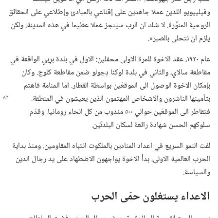
وفيليپويو اللذين عملا جاهدين على إقناعي بالمبادئ وإطلاعي على الحقائق
الروحية المنوِّرة.‏ لا شك ان الرب سينجز عملا عظيما في هذه المدينة،‏ ولكن
يلزم ان نتحلى بالصبر».‏
عام ١٩٢٠،‏ عقد الاخوة للمرة الاولى محفلين:‏ الاول في بلدة برِبي الواقعة في
مقاطعة سالاي،‏ والثاني في بلدة اوكنا دِجولو ضمن مقاطعة كلوج.‏ وكان
بإمكان الاخوة الوصول الى الموقعَين بواسطة القطار.‏ اما المنامة فاهتم
بتأمينها الناشرون والاشخاص المهتمون الذين يعيشون
في المنطقة.‏
فتقاطر الى الموقعَين حوالي ٥٠٠ مندوب من كل انحاء رومانيا.‏ وقدّم
سلوكهم الحسن شهادة رائعة لسكان البلدتَين.‏
لفت النمو السريع في اعداد المنادين بالملكوت انتباه المقاومين.‏ ومنذ بداية
الحرب العالمية الاولى،‏ بدأ الاخوة يواجهون الاضطهاد على يد رجال الدين
والسياسة.‏
الاعداء يستغلون حمّى الحرب