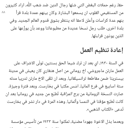
حقا،‏ رغم حملات البغض التي شنّها رجال الدين ضد شعب اللّٰه،‏ اراد كثيرون
من المستقيمي القلوب ان يسمعوا البشارة.‏ وكان بينهم
عمدة بلدة قرأ
بنهم عدة كراسات وأعلن لاحقا انه ينتظر بشوق قدوم العالم الجديد.‏ وفي
بلدة اخرى،‏ طلب رجل نسخا عديدة من مطبوعاتنا ووعد بأن يوزِّعها على
الذين يودّون قراءتها.‏
إعادة تنظيم العمل
في السنة ١٩٣٠،‏ اي بعد ان ترك شيما الحق بسنتين،‏ تولّى الاشراف على
العمل مارتن ماجروشي،‏ اخ روماني من اصل هنغاري كان يعيش في مدينة
بيستريتا ضمن مقاطعة ترانسيلڤانيا.‏ وبعد ان تلقّى الاخ مارتن تدريبا مدته
ستة اسابيع في فرع المانيا،‏ اسّس مكتبا في بخارست.‏ وبعد فترة وجيزة،‏
صارت النسخة الرومانية من
برج المراقبة
تُطبَع من جديد في رومانيا بعد ان
كانت تُطبَع مؤقتا في النمسا وألمانيا.‏ وهذه المرة في دار نشر في بخارست
تُدعى «الكتاب الذهبي».‏
وبعدما بذل الاخوة جهودا مضنية،‏ تمكنوا سنة ١٩٣٣ من تأسيس مؤسسة