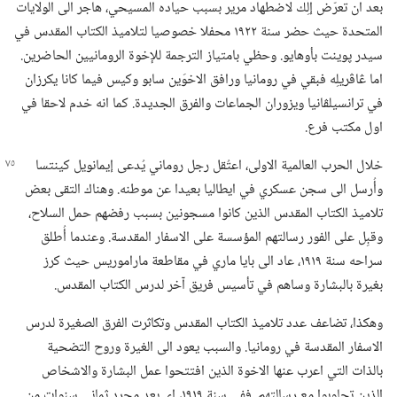
بعد ان تعرّض إلِك لاضطهاد مرير بسبب حياده المسيحي،‏ هاجر الى الولايات
المتحدة حيث حضر سنة ١٩٢٢ محفلا خصوصيا لتلاميذ الكتاب المقدس في
سيدر پوينت بأوهايو.‏ وحظي بامتياز الترجمة للإخوة الرومانيين الحاضرين.‏
اما ڠاڤريلِه فبقي في رومانيا ورافق الاخوَين سابو وكيس فيما كانا يكرزان
في ترانسيلڤانيا ويزوران الجماعات والفرق الجديدة.‏ كما انه خدم لاحقا في
اول مكتب فرع.‏
خلال الحرب العالمية الاولى،‏ اعتُقل رجل روماني يُدعى إيمانويل كينتسا
وأُرسل الى سجن عسكري في ايطاليا بعيدا عن موطنه.‏ وهناك التقى بعض
تلاميذ الكتاب المقدس الذين كانوا مسجونين بسبب رفضهم حمل السلاح،‏
وقبِل على الفور رسالتهم المؤسسة على الاسفار المقدسة.‏ وعندما أُطلق
سراحه سنة ١٩١٩،‏ عاد الى بايا ماري في مقاطعة ماراموريس حيث كرز
بغيرة بالبشارة وساهم في تأسيس فريق آخر لدرس الكتاب المقدس.‏
وهكذا،‏ تضاعف عدد تلاميذ الكتاب المقدس وتكاثرت الفرق الصغيرة لدرس
الاسفار المقدسة في رومانيا.‏ والسبب يعود الى الغيرة وروح التضحية
بالذات التي اعرب عنها الاخوة الذين افتتحوا عمل البشارة والاشخاص
الذين تجاوبوا مع رسالتهم.‏ ففي سنة ١٩١٩،‏ اي بعد مجرد ثماني سنوات من