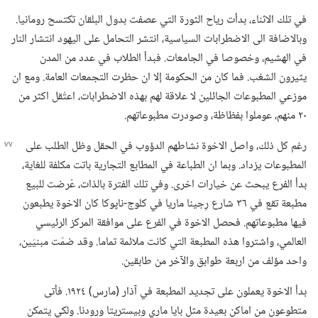
في تلك الاثناء،‏ بدأت رياح الثورة التي عصفت بدول البلقان تكتسح رومانيا.‏
وبالاضافة الى الاضطرابات السياسية،‏ انتشر التحامل على اليهود انتشار النار
في الهشيم،‏ وخصوصا في الجامعات.‏ فبدأ الطلاب في عدد من المدن
يثيرون الشغب.‏ فما كان من الحكومة إلا ان حظرت التجمعات العامة.‏ ومع ان
موزعي المطبوعات الجائلين لا علاقة لهم بهذه الاضطرابات،‏ اعتُقل اكثر من
٢٠ منهم،‏ عوملوا بفظاظة،‏ وصودرت مطبوعاتهم.‏
رغم كل ذلك،‏ واصل الاخوة نشاطهم الدؤوب في الحقل وظل الطلب على
المطبوعات يزداد.‏ وبما ان الطباعة في المطابع التجارية باتت مكلفة للغاية،‏
بدأ الفرع يبحث عن خيارات اخرى.‏ وفي تلك الفترة بالذات،‏ عُرضت للبيع
مطبعة تقع في ٣٦ شارع رِجينا ماريا في كلوج-‏ناپوكا كان الاخوة يطبعون
فيها مطبوعاتهم.‏ فحصل الاخوة في الفرع على موافقة المركز الرئيسي
العالمي،‏ واشتروا هذه المطبعة التي كانت ملائمة تماما.‏ وقد ضمّت مبنيَين،‏
واحد مؤلف من اربعة طوابق والآخر من طابقين.‏
بدأ الاخوة يعملون على تجديد المطبعة في آذار (‏مارس)‏ ١٩٢٤.‏ فأتى
متطوعون من اماكن بعيدة مثل بايا ماري وبيستريتا ورودنا.‏ ولكي يتمكن