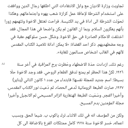
تجاوبت وزارة الاديان مع وابل الانتقادات التي اطلقها رجال الدين ووافقت
على استخدام الشرطة لإعاقة عمل كرازة شعب يهوه واجتماعاتهم.‏ وهكذا
تحوّلت الشرطة الى اداة في يد الكنيسة.‏ فراحت تعتقل الاخوة وتتّهمهم زورا
بأنهم يعكّرون السلام.‏ وبما ان القانون لم يكن واضحا في هذا المجال،‏ فقد
اختلفت الاحكام الصادرة في حقّ الاخوة.‏ وشكّل حسن سلوكهم عقبة في
وجه مضطهديهم.‏ ذكر احد القضاة:‏ «لا يمكن ادانة تلاميذ الكتاب المقدس
لأنهم في الغالب اشخاص مسالمون للغاية».‏
رغم ذلك،‏ ازدادت حدّة الاضطهاد وحُظرت
برج المراقبة
في آخر
سنة
١٩٢٦.‏ لكنَّ هذا الحظر لم يمنع تدفق الطعام الروحي.‏ فقد وجد الاخوة حلّا
بسيطا:‏ اسم جديد للمجلة نفسها!‏ فابتداء من عدد ١ كانون الثاني (‏يناير)‏
١٩٢٧،‏ صارت الطبعة الرومانية تُدعى
الحصاد
ثم دُعيت
نور الكتاب المقدس،‏
وأخيرا
الفجر.‏
وسُمّيت الطبعة الهنغارية
الزائر المسيحي
ثم
الانجيل
وأخيرا
مجلة المؤمنين بدم المسيح.‏
ولكن من المؤسف انه في تلك الاثناء،‏ ترك ياكوب ب.‏ شيما الحق.‏ وبسبب
اعماله،‏ خسر الاخوة سنة ١٩٢٨ كامل ممتلكات الفرع بالاضافة الى كل