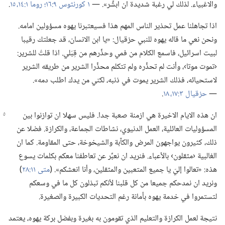
والاغبياء.‏ لذلك لي رغبة شديدة ان ابشِّر».‏ —‏
١ كورنثوس ٩:‏١٦؛‏
روما ١:‏١٤،‏ ١٥
‏.‏
اذا تجاهلنا عمل تحذير الناس المهم هذا فسيعتبرنا يهوه مسؤولين امامه.‏
ونحن نعي ما قاله يهوه للنبي حزقيال:‏ «يا ابن الانسان،‏ قد جعلتك رقيبا
لبيت اسرائيل،‏ فاسمع الكلام من فمي وحذِّرهم من قِبَلي.‏ اذا قلتُ للشرير:‏
‹تموت موتا›،‏ وأنت لم تحذِّره ولم تتكلم محذِّرا الشرير من طريقه الشرير
لاستحيائه،‏ فذلك الشرير يموت في ذنبه،‏ لكني من يدك اطلب دمه».‏
—‏
حزقيال ٣:‏١٧،‏ ١٨
‏.‏
ان هذه الايام الاخيرة هي ازمنة صعبة جدا.‏ فليس سهلا ان توازنوا بين
المسؤوليات العائلية،‏ العمل الدنيوي،‏ نشاطات الجماعة،‏ والكرازة.‏ فضلا عن
ذلك،‏ كثيرون يواجهون المرض والكآ‌بة والشيخوخة،‏ حتى المقاومة.‏ كما ان
الغالبية ‹مثقلون› بالأعباء.‏ فنريد ان نعبِّر عن تعاطفنا معكم بكلمات يسوع
هذه:‏ «تعالوا إليّ يا جميع المتعبين والمثقلين،‏ وأنا انعشكم».‏ (‏
متى ١١:‏٢٨
‏)‏
ونريد ان نمدحكم جميعا من كل قلبنا لأنكم تبذلون كل ما في وسعكم
لتستمروا في خدمة يهوه بأمانة رغم التحديات الكبيرة والصغيرة.‏
نتيجة لعمل الكرازة والتعليم الذي تقومون به بغيرة وبفضل بركة يهوه،‏ يعتمد