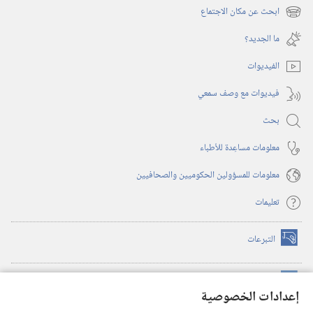
نافذة
ابحث عن مكان الاجتماع
(يفتح
جديدة)
نافذة
ما الجديد؟‏
جديدة)
الفيديوات
فيديوات مع وصف سمعي
بحث
معلومات مساعِدة للأطباء
معلومات للمسؤولين الحكوميين والصحافيين
تعليمات
التبرعات
(يفتح
نافذة
جديدة)
مكتبة برج المراقبة الالكترونية
™
(يفتح
إعدادات الخصوصية
نافذة