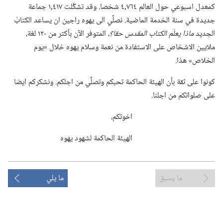
كمعدل اسبوعي حول العالم ٧٦٤‏,٤ شخصا.‏ وقد تشكَّلت ٤١٧‏,١ جماعة
جديدة في سنة الخدمة الماضية.‏ نصلِّي الى يهوه راجين ان يساعد الكتابُ
الجديد
ماذا يعلّم الكتاب المقدس حقا؟‏،‏
المتوفر الآن بأكثر من ١٢٠ لغة،‏
ملايين الاشخاص على الاستفادة من نعمة وسلام يهوه خلال «يوم
الخلاص» هذا.‏
كونوا على ثقة بأن الهيئة الحاكمة تحبكم وتصلِّي من اجلكم.‏ ونشكركم ايضا
على صلواتكم من اجلنا.‏
اخوتكم،‏
الهيئة الحاكمة لشهود يهوه
ما يسبق
ما يلي