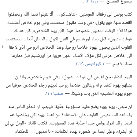
بيسوع المسيح.‏ —‏
روما ١١:‏٦
‏.‏
كتب بولس الى رفقائه المؤمنين:‏ «نناشدكم .‏ .‏ .‏ ألّا تقبلوا نعمة اللّٰه وتخطئوا
القصد منها.‏ فهو يقول:‏ ‹في وقت مقبول سمعتك،‏ وفي يوم خلاص أعنتك›.‏
هوذا الآن الوقت المقبول خصوصا.‏ هوذا الآن يوم الخلاص».‏ كان هنالك
«وقت مقبول» قبل دمار اورشليم في القرن الاول.‏ وقد نال آنذاك المستقيمو
القلوب الذين يحبون يهوه خلاصا روحيا.‏
وهذا الخلاص الروحي ادَّى لاحقا
الى خلاص حرفي لكل هؤلاء الامناء الذين هربوا من اورشليم قبل دمارها
سنة ٧٠ ب‌م.‏ —‏
٢ كورنثوس ٦:‏١،‏ ٢
‏.‏
اليوم ايضا،‏ نحن نعيش في «وقت مقبول» وفي «يوم خلاص».‏ والذين
يقبلهم يهوه كخدام له وينالون خلاصا روحيا لديهم رجاء الخلاص حرفيا من
«يوم يهوه العظيم» الذي بات وشيكا.‏ —‏
صفنيا ١:‏١٤
‏.‏
ان مجيء يوم يهوه يضع علينا مسؤولية جدِّية.‏ فيجب ان نحذِّر الناس منه
ونساعد المستقيمي القلوب على الاستفادة من نعمة يهوه لكي يخلصوا هم
ايضا.‏ وقد ادرك بولس جيدا جدِّية هذه المسؤولية.‏ فكتب قائلا:‏ «الويل لي إن
لم أبشر!‏».‏ وعبَّر ايضا عن شعوره بهذه الكلمات:‏ «انا مديون .‏ .‏ .‏ للحكماء