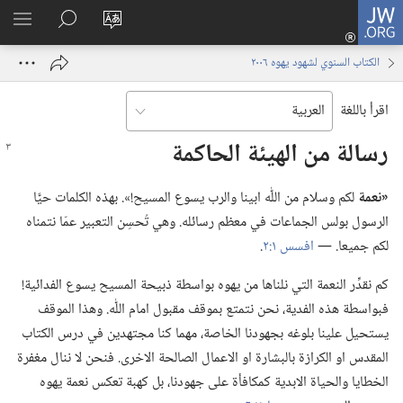
JW.ORG
تسجيل
تغيير
البحث
اظهر
الدخول
لغة
في
القائم
(يفتح
الكتاب السنوي لشهود يهوه ٢٠٠٦
الموقع
JW.‎ORG
نافذة
جديدة)
اقرأ باللغة
رسالة من الهيئة الحاكمة
‏«نعمة
لكم وسلام من اللّٰه ابينا والرب يسوع المسيح!‏».‏ بهذه الكلمات حيَّا
الرسول بولس الجماعات في معظم رسائله.‏ وهي تُحسِن التعبير عمّا نتمناه
لكم جميعا.‏ —‏
افسس ١:‏٢
‏.‏
كم نقدِّر النعمة التي نلناها من يهوه بواسطة ذبيحة المسيح يسوع الفدائية!‏
فبواسطة هذه الفدية،‏ نحن نتمتع بموقف مقبول امام اللّٰه.‏ وهذا الموقف
يستحيل علينا بلوغه بجهودنا الخاصة،‏ مهما كنا مجتهدين في درس الكتاب
المقدس او الكرازة بالبشارة او الاعمال الصالحة الاخرى.‏ فنحن لا ننال مغفرة
الخطايا والحياة الابدية كمكافأة على جهودنا،‏ بل كهبة تعكس نعمة يهوه