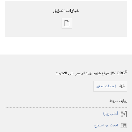
خيارات التنزيل
خيارات
تنزيل
الاصدارات
الكتاب
السنوي
لشهود
®
JW.ORG
:‏ موقع شهود يهوه الرسمي على الانترنت
يهوه
٢٠٠٦
إعدادات المظهر
روابط سريعة
أُطلب زيارة
ابحث عن اجتماع
(يفتح