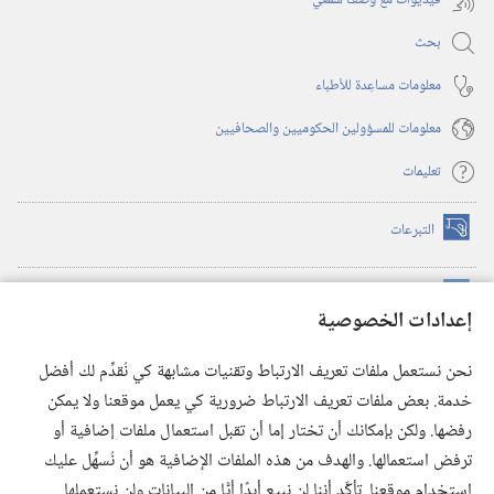
فيديوات مع وصف سمعي
بحث
معلومات مساعِدة للأطباء
معلومات للمسؤولين الحكوميين والصحافيين
تعليمات
التبرعات
(يفتح
نافذة
جديدة)
مكتبة برج المراقبة الالكترونية
™
(يفتح
إعدادات الخصوصية
نافذة
JW Hub
جديدة)
(يفتح
نحن نستعمل ملفات تعريف الارتباط وتقنيات مشابهة كي نُقدِّم لك أفضل
نافذة
®
خدمة. بعض ملفات تعريف الارتباط ضرورية كي يعمل موقعنا ولا يمكن
تطبيق
JW Library
جديدة)
رفضها. ولكن بإمكانك أن تختار إما أن تقبل استعمال ملفات إضافية أو
مكتبة برج المراقبة
ترفض استعمالها. والهدف من هذه الملفات الإضافية هو أن نُسهِّل عليك
استخدام موقعنا. تأكَّد أننا لن نبيع أبدًا أيًّا من البيانات ولن نستعملها