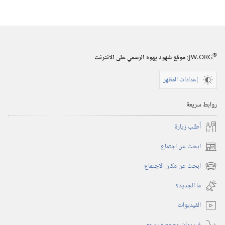
الاصدارات
الكتاب
السنوي
لشهود
®
JW.ORG
:‏ موقع شهود يهوه الرسمي على الانترنت
يهوه
٢٠٠٥
إعدادات المظهر
روابط سريعة
أُطلب زيارة
ابحث عن اجتماع
(يفتح
نافذة
ابحث عن مكان الاجتماع
(يفتح
جديدة)
نافذة
ما الجديد؟‏
جديدة)
الفيديوات