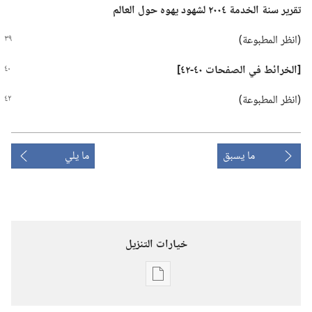
تقرير سنة الخدمة ٢٠٠٤ لشهود يهوه حول العالم
‏(‏انظر المطبوعة)‏
‏[الخرائط في الصفحات ٤٠-‏٤٢]‏
‏(‏انظر المطبوعة)‏
ما يسبق
ما يلي
خيارات التنزيل
خيارات
تنزيل