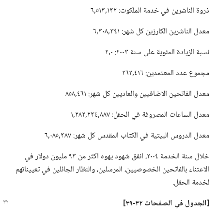
ذروة الناشرين في خدمة الملكوت:‏ ١٣٢‏,٥١٣‏,٦
معدل الناشرين الكارزين كل شهر:‏ ٣٤١‏,٣٠٨‏,٦
نسبة الزيادة المئوية على سنة ٢٠٠٣:‏ ٠‏,٢
مجموع عدد المعتمدين:‏ ٤١٦‏,٢٦٢
معدل الفاتحين الاضافيين والعاديين كل شهر:‏ ٤٦١‏,٨٥٨
معدل الساعات المصروفة في الحقل:‏ ٨٨٧‏,٢٣٤‏,٢٨٢‏,١
معدل الدروس البيتية في الكتاب المقدس كل شهر:‏ ٣٨٧‏,٠٨٥‏,٦
خلال سنة الخدمة ٢٠٠٤،‏ انفق شهود يهوه اكثر من ٩٣ مليون دولار في
الاعتناء بالفاتحين الخصوصيين،‏ المرسلين،‏ والنظار الجائلين في تعييناتهم
لخدمة الحقل.‏
‏[الجدول في الصفحات ٣٢-‏٣٩]‏