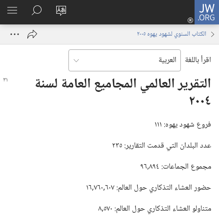
JW.ORG
تسجيل
تغيير
البحث
اظهر
الدخول
لغة
في
القائم
(يفتح
الكتاب السنوي لشهود يهوه ٢٠٠٥
الموقع
JW.‎ORG
نافذة
جديدة)
اقرأ باللغة
التقرير العالمي المجاميع العامة لسنة
٢٠٠٤
فروع شهود يهوه:‏ ١١١
عدد البلدان التي قدمت التقارير:‏ ٢٣٥
مجموع الجماعات:‏ ٨٩٤‏,٩٦
حضور العشاء التذكاري حول العالم:‏ ٦٠٧‏,٧٦٠‏,١٦
متناولو العشاء التذكاري حول العالم:‏ ٥٧٠‏,٨