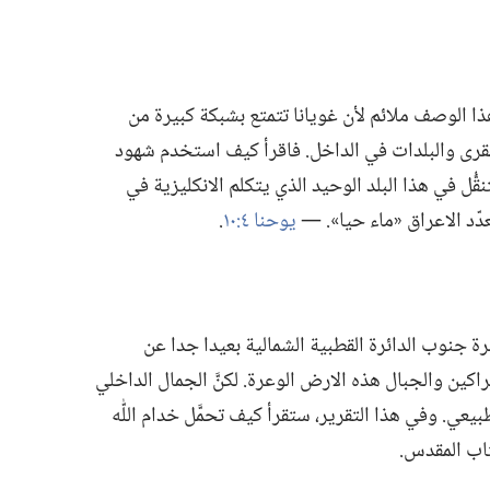
 وهذا الوصف ملائم لأن غويانا تتمتع بشبكة كبيرة من
القرى والبلدات في الداخل.‏ فاقرأ كيف استخدم شهود
قُّل في هذا البلد الوحيد الذي يتكلم الانكليزية في
دّد الاعراق «ماء حيا».‏ —‏
يوحنا ٤:‏١٠
‏.‏
رة جنوب الدائرة القطبية الشمالية بعيدا جدا عن
البراكين والجبال هذه الارض الوعرة.‏ لكنَّ الجمال الداخلي
ي.‏ وفي هذا التقرير،‏ ستقرأ كيف تحمَّل خدام اللّٰه
اب المقدس.‏