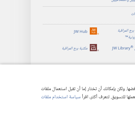
يين والصحافيين
ات
برج المراقبة
JW Hub
(يفتح
رونية
™
نافذة
®
جديدة)
JW Library
مكتبة برج المراقبة
ها. ولكن بإمكانك أن تختار إما أن تقبل استعمال ملفات
تعملها للتسويق. لتعرف أكثر، اقرأ
سياسة استخدام ملفات
وصية
|
إعدادات الخصوصية