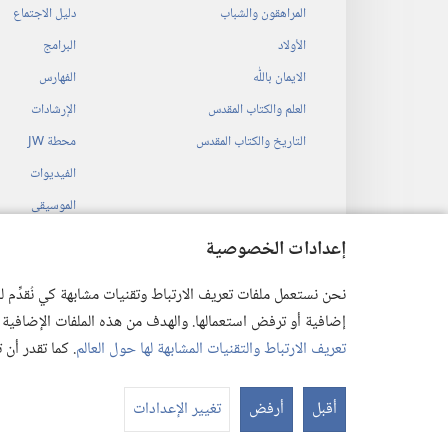
المراهقون والشباب
دليل الاجتماع
الأولاد
البرامج
الايمان باللّٰه
الفهارس
العلم والكتاب المقدس
الإرشادات
التاريخ والكتاب المقدس
محطة‏ ‏JW
الفيديوات
الموسيقى
المسرحيات السمع
إعدادات الخصوصية
قراءات مسرحية م
نحن نستعمل ملفات تعريف الارتباط وتقنيات مشابهة كي نُقدِّم
إضافية أو ترفض استعمالها. والهدف من هذه الملفات الإضافية هو أن
تعريف الارتباط والتقنيات المشابهة لها حول العالم
. كما تقدر أن
 Society of Pennsylvania
أقبل
أرفض
تغيير الإعدادات