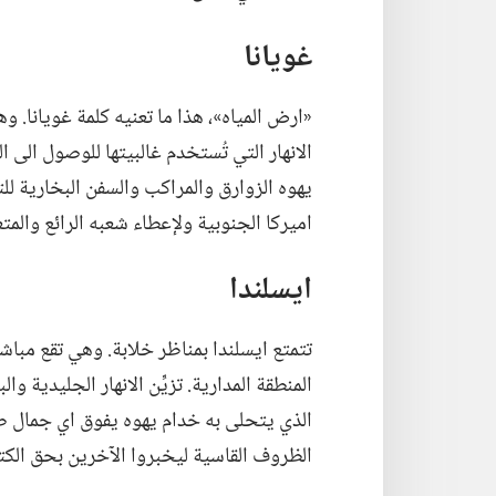
غويانا
‏«ارض المياه»،‏ هذا ما تعنيه كلمة غويانا.‏
الانهار التي تُستخدم غالبيتها للوصول الى 
يهوه الزوارق والمراكب والسفن البخارية للتن
اميركا الجنوبية ولإعطاء شعبه الرائع والمتع
ايسلندا
تتمتع ايسلندا بمناظر خلابة.‏ وهي تقع مباش
المنطقة المدارية.‏ تزيِّن الانهار الجليدية و
الذي يتحلى به خدام يهوه يفوق اي جمال طبيع
الظروف القاسية ليخبروا الآخرين بحق الكت