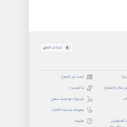
إعدادات المظهر
يارة
ابحث عن اجتماع
(يفتح
نافذة
 مكان الاجتماع
ما الجديد؟‏
جديدة)
ات
فيديوات مع وصف سمعي
معلومات مساعِدة للأطباء
 للمسؤولين
تعليمات