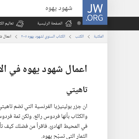
JW.ORG
شهود يهوه
الصفحة الرئيسية
تعاليم ال
المكتبة
الكتب
الكتاب السنوي لشهود يهوه ٢٠٠٥
اعمال شه
اعمال شهود يهوه في الا
تاهيتي
ان جزر بولينيزيا الفرنسية التي تضم تاهيتي
والكتّاب بأنها فردوس رائع.‏ ولكن ثمة فرد
في المحيط الهادئ.‏ فاقرأ من فضلك كيف 
الثمار التي تسبّح يهوه.‏