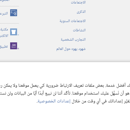
الحكوم
الاجتماعات
الذكرى
التبرع
(يفتح
الاجتماعات السنوية
نافذة
جديدة)
مكتبة 
النشاطات
(يفتح
الالكت
التجارب الشخصية
نافذة
تطبيق
جديدة)
شهود يهوه حول العالم
ية
ن الكتاب المقدس
 لك أفضل خدمة. بعض ملفات تعريف الارتباط ضرورية كي يعمل موقعنا ولا يمكن رفض
 نُسهِّل عليك استخدام موقعنا. تأكَّد أننا لن نبيع أبدًا أيًّا من البيانات ولن نس
 تغيِّر إعداداتك في أي وقت من خلال
إعدادات الخصوصية
.
© 2026 .Watch Tower Bible and Tract
Copyright
شروط الاستخدام
|
سياسة الخص