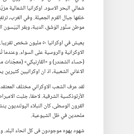
شمالي البحر الاسود.‏ اوكرانيا الشمالية مزي
خلفها جبال القرم الجميلة.‏ وفي الغرب،‏ ترتف
موطن سنَّور الوَشَق،‏ الدببة،‏ وبقر البَيْسون 
يعيش في اوكرانيا ٥٠ مليون
الاوكرانية والروسية على السواء.‏ وعندما تُد
(‏حساء الشمندر)‏ و «الڤارِنيكي» (‏معجّنات 
الاغاني الشعبية،‏ اذ ان اوكرانيين كثيرين ي
لقد عرف الشعب الاوكراني مختلف المعتقدات ا
الأرثوذكسية الشرقية.‏ لاحقا،‏ جلبت الامبراط
القرون الوسطى،‏ كان النبلاء الپولنديون ينش
ملحدين في ظل الشيوعية.‏
شهود يهوه موجودون في كل انحاء البلد.‏ ولك