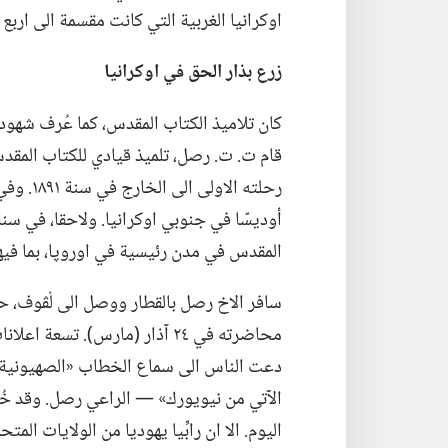
اوكرانيا الغربية التي كانت مقسمة الى اربع مق
زرع بذار الحق في اوكرانيا
كان تلاميذ الكتاب المقدس،‏ كما عُرف شهود 
قام ت.‏ ت.‏ رصل،‏ تلميذ قيادي للكتاب المق
رحلته ال
المقدس في مدن رئيسية في اوروپا،‏ بما فيها
سافر الاخ رصل بالقطار ووصل الى لْڤوف،‏ ح
محاضرته في ٢٤ آذار (‏مارس)‏.‏
دعت الناس الى سماع الخطاب «الصهيونية ف
الآتي من نيويورك» —‏ الراعي رصل.‏ وقد خ
اليوم.‏ الا ان رابِّيا يهوديا من الولايات ا