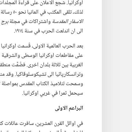
اوكرانيا.‏ شجع الاعلان على قراءة المجلدات ب
لذلك،‏ تلقى المكتب في المانيا نحو ٥٠ رسالة من اشخاص في اوكرانيا يطلبون مجلدات
الاسفار المقدسة
واشتراكات في مجلة
برج ا
الى ان اندلعت الحرب في سنة ١٩١٤.‏
بعد الحرب العالمية الاولى،‏ قُسمت اوكراني
على مقاطعات اوكرانيا الوسطى والشرقية ود
الغربية بين ثلاثة بلدان اخرى.‏ فضُمَّت منطقت
وترانسكارپاثيا الى تشيكوسلوڤاكيا.‏ وقد من
وسمحت لتلاميذ الكتاب المقدس بمواصلة تبشي
سيحمل ثمرا في غربي اوكرانيا.‏
البراعم الاولى
في اوائل القرن العشرين،‏ سافرت عائلات كثي