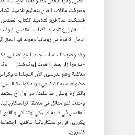
افضل.‏ وقرأ البعض مطبوعاتنا المؤسسة على 
وتعرفت عائلات اخرى بتعاليم تلاميذ الكتاب 
فتشكلت عدة فرق لتلاميذ الكتاب المقدس و
الـ‍ ١٩٠٠،‏ زرع تلاميذ الكتاب المقدس الپ
ادخل الاخوة من رومانيا ومولداڤيا الحق الى
وقد وضع ذلك اساسا جيدا لنمو اضافي.‏ ذ
«مؤخرا زار بعض اخوتنا [بوكوڤينا] .‏ .‏ .‏
عضوا».‏ سنة ١٩٢٢،‏ في قرية كول
بالكرازة.‏ وعلى حد علمنا،‏ هو اول اخ يعتمد 
المقدس في قرية ڤيليكي لوتشكي والقرى المج
يكرزون في ترانسكارپاثيا،‏ عاقدين اجتماع
كثيرون.‏