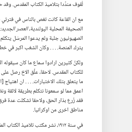
لْڤوف مندّدا بتلاميذ الكتاب المقدس.‏ وقد 
مع ان القاعة كانت تغص بالناس في فترتي بع
الصحيفة المحلية الپولندية،‏
العصر الجديد:‏
الصهيونيون
جلبة ولم يدعوا المرسَل يتكل
يترك المنصة.‏ .‏ .‏ .‏ وكان الشغب اكبر في خ
ولكنّ كثيرين ارادوا سماع ما كان سيقوله ا
للكتاب المقدس.‏ لاحقا،‏ علّق الاخ رصل على ز
ما يتعلق بتلك الاختبارات.‏ .‏ .‏ .‏ ان اه
اعمق مما لو سمعونا نتكلم بطريقة لائقة ونظ
فقد زُرع بذار الحق،‏ ولاحقا تشكلت عدة فر
مناطق اخرى من اوكرانيا.‏
في سنة ١٩١٢،‏ نشر مكتب تلاميذ الك