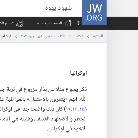
JW.ORG
شهود يهوه
الصفحة الرئيسية
تعاليم ال
المكتبة
الكتب
الكتاب السنوي لشهود يهوه ٢٠٠٢
اوكرانيا
اوكرانيا
ذكر يسوع مثلا عن بذار مزروع في تربة جيدة
اللّٰه.‏ انهم «يُثمرون بالاحتمال» بالمواظبة عل
٨:‏١١،‏
١٣،‏
١٥
الحظر والاضطهاد العنيف،‏ وقليلة هي الاماك
الاخوة في اوكرانيا.‏