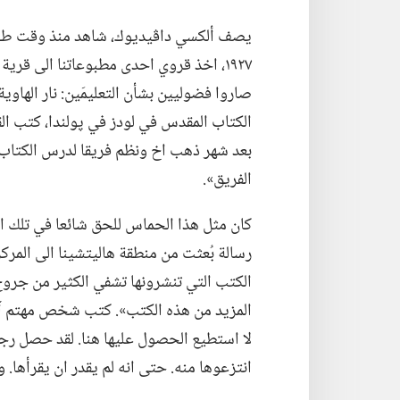
يصف ألكسي داڤيديوك،‏ شاهد منذ وقت طويل،
١٩٢٧،‏ اخذ قروي احدى مطبوعاتنا الى قري
صاروا فضوليين بشأن التعليمَين:‏ نار الهاو
الكتاب المقدس في لودز في پولندا،‏ كتب ا
بعد شهر ذهب اخ ونظم فريقا لدرس الكتاب
الفريق».‏
كان مثل هذا الحماس للحق شائعا في تلك السني
رسالة بُعثت من منطقة هاليتشينا الى المركز
الكتب التي تنشرونها تشفي الكثير من جروح ش
المزيد من هذه الكتب».‏ كتب شخص مهتم آخر
لا استطيع الحصول عليها هنا.‏ لقد حصل رج
انتزعوها منه.‏ حتى انه لم يقدر ان يقرأها.‏ 