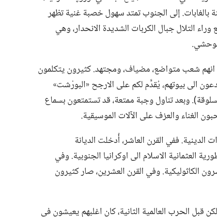
ّنة بالغابات.‏ إلى الجنوب تمتد سهول خصبة غنية تظهر
ع وراء التلال جبال الكربات الشديدة الانحدار،‏ وهي
الوحشي.‏
 شخص تقريبا.‏ انهم شعب متواضع،‏ مضياف،‏ ومجتهد.‏ كثيرون يتكلمون
عون الى بيوتهم،‏ يُقدَّم لكم على الارجح «البورْشت»
مسلوقة)‏.‏ وبعد تناول وجبة ممتعة،‏ قد تستمتعون بسماع
حبون الغناء والعزف على الآلات الموسيقية.‏
لدينية.‏ ففي القرن العاشر،‏ أُدخلت الديانة
ورية العثمانية الاسلام الى اوكرانيا الجنوبية.‏ وفي
رون الكاثوليكية.‏ وفي القرن العشرين،‏ صار كثيرون
ن قبل الحرب العالمية الثانية،‏ كان اغلبهم يعيشون في