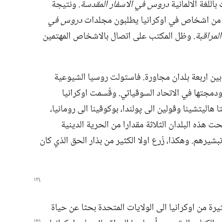
اللغة الالمانية
دروس في الاسفار المقدسة.‏
ونتيجة
دروس في
لمراقبة.‏
وظل المكتب على اتصال بالاشخاص المهتمين
ا بين اربعة بلدان مجاورة.‏ فاستولت روسيا الشيوعية
مجتها في الاتحاد السوڤياتي.‏ وقُسمت اوكرانيا
ا هاليتشينا وڤولين الى پولندا،‏ بوكوڤينا الى رومانيا،‏
حت هذه البلدان الثلاثة مقدارا من الحرية الدينية
رهم.‏ وهكذا،‏ زُرع اولا الكثير من بذار الحق الذي كان
رة من اوكرانيا الى الولايات المتحدة بحثا عن حياة