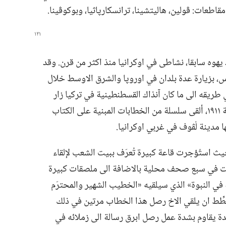
اطعات:‏ ڤولين،‏ هاليتشينا،‏ ترانسكارپاثيا،‏ وبوكوڤينا.‏
يهوه سابقا،‏ نشاطى في اوكرانيا منذ اكثر من قرن.‏ وقد
دس،‏ بزيارة عدة بلدان في اوروپا والشرق الاوسط خلال
اولى الى الخارج في سنة ١٨٩١.‏ وفي طريقه الى ما كان آنذاك القسطنطينية في تركيا زار
أوديسّا في جنوبي اوكرانيا.‏ ولاحقا،‏ في سنة ١٩١١،‏ ألقى سلسلة من الخطابات المبنية على الكتاب
 مدينة لْڤوف في غربي اوكرانيا.‏
يث استُؤجرت قاعة كبيرة تُعرَف ببيت الشعب لإلقاء
 تسعة اعلانات في سبع صحف محلية بالاضافة الى ملصقات كبيرة
ي النبوة» الذي سيلقيه «الخطيب الشهير والمحترَم
ُطِّط ان يلقي الاخ رصل هذا الخطاب مرتين في ذلك
لمتحدة يقاوم بشدة عمل رصل ابرق رسالة الى زملائه في