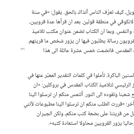
‏ كيف تعرّف الناس آنذاك بالحق.‏ يقول:‏ «في سنة
ة لانكوڤي في منطقة ڤولين.‏ بعد ان قرأها عدة قرويين،‏
ية والنفس.‏ وبما ان الكتاب تضمن عنوان مكتب تلاميذ
لقرويون رسالة يطلبون فيها ان يزور شخص ما قريتهم.‏
 المقدس.‏ فانضمت خمس عشرة عائلة الى هذا
ن الباكرة.‏ تأملوا في كلمات التقدير المعبّر عنها في
 الرئيسي لتلاميذ الكتاب المقدس في بروكلين:‏ «ان
عبنا وتقوده الى النور.‏ ألتمس منكم ان ترسلوا الينا
:‏ «قررت الطلب منكم ان ترسلوا الينا مطبوعات لأنني
ل من قريتنا على بضعة كتب منكم،‏ ولكن الجيران
وحاليا يزور القرويين محاولا استعادة كتبه».‏