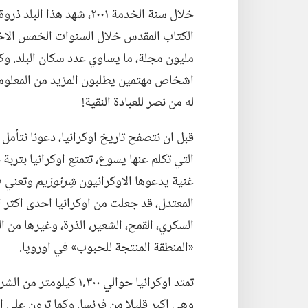
مليون مجلة،‏ ما يساوي عدد سكان البلد.‏ 
اشخاص مهتمين يطلبون المزيد من المعلومات.‏
له من نصر للعبادة النقية!‏
قبل ان نتصفح تاريخ اوكرانيا،‏ دعونا نتأمل ف
التي تكلم عنها يسوع،‏ تتمتع اوكرانيا بتربة
غنية يدعوها الاوكرانيون
شِرنوزيم
وتعني «
المعتدل،‏ قد جعلت من اوكرانيا احدى اكثر ال
السكري،‏ القمح،‏ الشعير،‏ الذرة،‏ وغيرها من 
«المنطقة المنتجة للحبوب» في اوروپا.‏