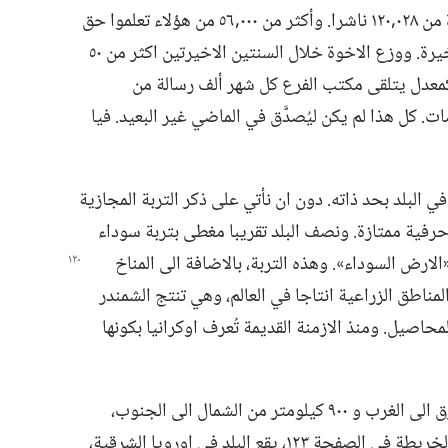
خلال سنة الخدمة ٢٠٠١،‏ شهد هذا البلد ذروة من ٠٢٨‏,١٢٠ ناشرا.‏ وأكثر من ٠٠٠‏,٥٦ من هؤلاء تعلموا حق
الكتاب المقدس خلال السنوات الخمس الاخيرة.‏ ووزع الاخوة خلال السنتين الاخيرتين اكثر من ٥٠
وكمعدل يتلقى مكتب الفرع كل شهر ألف رسالة من
 كل هذا لم يكن ليُصدَّق في الماضي غير البعيد.‏ فيا
ي البلد بحد ذاته.‏ دون ان نأتي على ذكر التربة المجازية
 حرفية ممتازة.‏ ونصف البلد تقريبا مغطى بتربة سوداء
الارض السوداء».‏ وهذه
التربة،‏ بالاضافة الى المناخ
مناطق الزراعية انتاجا في العالم،‏ وهي تنتج الشمندر
المحاصيل.‏ ومنذ الازمنة القديمة تُعرف اوكرانيا بكونها
تمتد اوكرانيا حوالي ٣٠٠‏,١ كيلومتر من الشرق الى الغرب و ٩٠٠ كيلومتر من الشمال الى الجنوب،‏
وهي اكبر قليلا من فرنسا.‏ وكما ترون على الخريطة في الصفحة ١٢٣،‏ يقع البلد في اوروپا الشرقية،‏