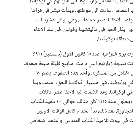
الكتاب المقدس وأرسلوها الى اقربائهم في اوكرانيا.‏
المقدس،‏ عادت الى موطنها،‏ وبدأت تبشّر في قراها.‏
نمت لاحقا لتصير جماعات.‏ وفي اوائل عشرينات
ولنديون بذار الحق في هاليتشينا وڤولين.‏ في تلك الاثناء،‏
 منطقة بوكوڤينا.‏
كرت
برج المراقبة
عدد ١٥ كانون الاول (‏ديسمبر)‏ ١٩٢١:‏
 وكانت نتيجة زيارتهم التي دامت اسابيع قليلة سبعة صفوف
منظمة وهم يدرسون الآن المجلدات وكراس ‹ظلال من المسكن›.‏ وأحد هذه الصفوف يضم ٧٠
ينكيڤتسي في بوكوڤينا،‏ قبِل ستيپان كولتسا الحق،‏ اعتمد،‏ وبدأ
في اوكرانيا.‏ وقد انضمت اليه لاحقا عشر عائلات.‏
وحدث نمو مماثل في منطقة ترانسكارپاثيا.‏ وبحلول سنة ١٩٢٥ كان هنالك حوالي ١٠٠ تلميذ للكتاب
اورة.‏ بعد ذلك،‏ بدأ الخدام كامل الوقت الاولون
ات في بيوت تلاميذ الكتاب المقدس.‏ واعتمد اشخاص