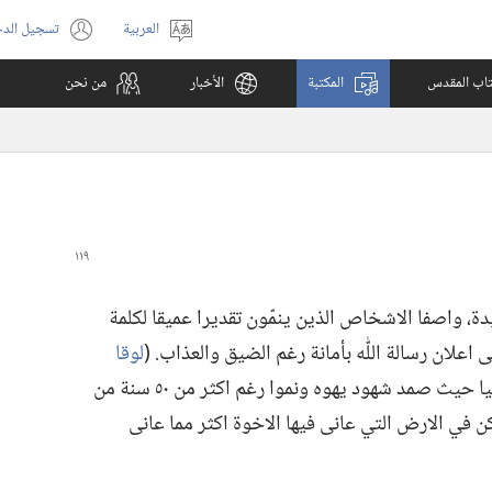
العربية
تسجيل الد
اختر
(يفتح
اللغة
نافذة
كتاب المقدس
المكتبة
الأخبار
من نحن
جديدة)
،‏ واصفا الاشخاص الذين ينمّون تقديرا عميقا لكلمة
ى اعلان رسالة اللّٰه بأمانة رغم الضيق والعذاب.‏ (‏
لوقا
‏)‏ كان ذلك واضحا جدا في اوكرانيا حيث صمد شهود يهوه ونموا رغم اكثر من ٥٠ سنة من
ن في الارض التي عانى فيها الاخوة اكثر مما عانى