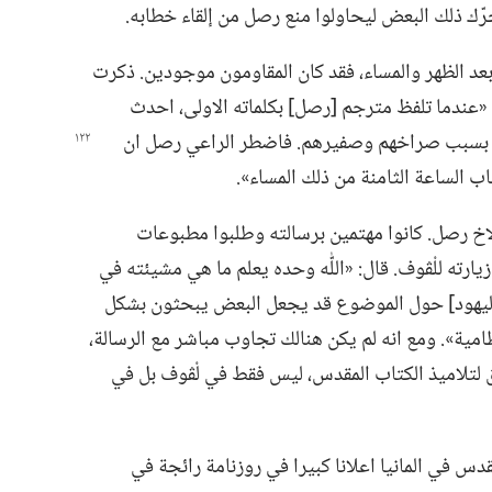
حرّك ذلك البعض ليحاولوا منع رصل من إلقاء خطابه.‏
د الظهر والمساء،‏ فقد كان المقاومون موجودين.‏ ذكرت
«عندما تلفظ مترجم [رصل] بكلماته الاولى،‏ احدث
م بسبب صراخهم وصفيرهم.‏ فاضطر الراعي رصل ان
طاب الساعة الثامنة من ذلك المساء».‏
لاخ رصل.‏ كانوا مهتمين برسالته وطلبوا مطبوعات
يارته للْڤوف.‏ قال:‏ «اللّٰه وحده يعلم ما هي مشيئته في
تياج [اليهود] حول الموضوع قد يجعل البعض يبحثون بشكل
امية».‏ ومع انه لم يكن هنالك تجاوب مباشر مع الرسالة،‏
ق لتلاميذ الكتاب المقدس،‏ ليس فقط في لْڤوف بل في
تاب المقدس في المانيا اعلانا كبيرا في روزنامة رائجة في