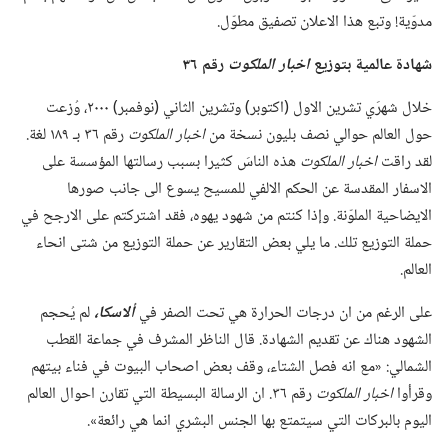
مدوّية!‏ وتبع هذا الاعلان تصفيق مطوّل.‏
شهادة عالمية بتوزيع
اخبار الملكوت
رقم ٣٦
خلال شهرَي تشرين الاول (‏اكتوبر)‏ وتشرين الثاني (‏نوفمبر)‏ ٢٠٠٠،‏ وُزعت
حول العالم حوالي نصف بليون نسخة من
اخبار الملكوت
رقم ٣٦ بـ‍ ١٨٩ لغة.‏
لقد راقت
اخبار الملكوت
هذه الناسَ كثيرا بسبب رسالتها المؤسسة على
الاسفار المقدسة عن الحكم الالفي للمسيح يسوع الى جانب صورها
الايضاحية الملوّنة.‏ وإذا كنتم من شهود يهوه،‏ فقد اشتركتم على الارجح في
حملة التوزيع تلك.‏ ما يلي بعض التقارير عن حملة التوزيع من شتى انحاء
العالم.‏
على الرغم من ان درجات الحرارة هي تحت الصفر في
ألاسكا،‏
لم يُحجم
الشهود هناك عن تقديم الشهادة.‏ قال الناظر المشرف في جماعة القطب
الشمالي:‏ «مع انه فصل الشتاء،‏ وقف بعض اصحاب البيوت في فناء بيتهم
وقرأوا
اخبار الملكوت
رقم ٣٦.‏ ان الرسالة البسيطة التي تقارن احوال العالم
اليوم بالبركات التي سيتمتع بها الجنس البشري انما هي رائعة».‏