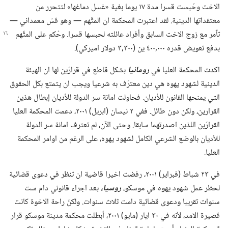
الاخت وحُبست قسرا مدة ١٧ يوما بغية «غسل دماغها» لتتحرر من
معتقداتها الدينية.‏ لقد اعتبرت المحكمة ان المتَّهم —‏ وهو قسّ معمداني —‏
تآمر مع زوج الاخت السابق وأفراد عائلته لحبسها
قسرا.‏ وحُكم على المتَّهم
بدفع تعويض قدره ٠٠٠‏,٤٠٠ ين (‏٣٠٠‏,٣ دولار اميركي)‏.‏
اكدت المحكمة العليا في
رومانيا
بشكل قاطع في قرارَين لها ان الهيئة
الدينية لشهود يهوه هي دين معترَف به شرعيا ويجب ان يتمتع بكل الحقوق
التي يمنحها القانون للأديان.‏ فحاولت امانة سر الدولة للأديان إبطال هذين
القرارين،‏ ولكن دون طائل.‏ ففي ٢ نيسان (‏ابريل)‏ ٢٠٠١،‏ دعمت المحكمة العليا
القرارَين اللذين اصدرتهما سابقا.‏ وحتى الآن،‏ لم تعترف امانة سر الدولة
للأديان بالوضع الشرعي الكامل لشهود يهوه،‏ على الرغم من اوامر المحكمة
العليا.‏
في ٢٣ شباط (‏فبراير)‏ ٢٠٠١،‏ رفضت اخيرا قاضية ان تنظر في دعوى قضائية
لحظر عمل شهود يهوه في موسكو،‏
روسيا،‏
بعد اجراء قانوني دام ست
سنوات تقريبا ودعوى قضائية دامت ثلاث سنوات.‏ ولكنّ راحة الاخوة كانت
قصيرة الامد،‏ لأنه في ٣٠ ايار (‏مايو)‏ ٢٠٠١،‏ أبطلت محكمة مدينة موسكو قرار