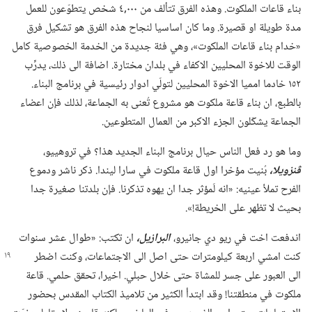
بناء قاعات الملكوت.‏ وهذه الفرق تتألف من ٠٠٠‏,٤ شخص يتطوّعون للعمل
مدة طويلة او قصيرة.‏ وما كان اساسيا لنجاح هذه الفرق هو تشكيل فرق
«خدام بناء قاعات الملكوت»،‏ وهي فئة جديدة من الخدمة الخصوصية كامل
الوقت للاخوة المحليين الاكفاء في بلدان مختارة.‏ اضافة الى ذلك،‏ يدرِّب
١٥٢ خادما امميا الاخوة المحليين لتولّي ادوار رئيسية في برنامج البناء.‏
بالطبع،‏ ان بناء قاعة ملكوت هو مشروع تُعنى به الجماعة،‏ لذلك فإن اعضاء
الجماعة يشكّلون الجزء الاكبر من العمال المتطوعين.‏
وما هو رد فعل الناس حيال برنامج البناء الجديد هذا؟‏ في تروهييو،‏
ڤنزويلا،‏
بُنيت مؤخرا اول قاعة ملكوت في سارا ليندا.‏ ذكر ناشر ودموع
الفرح تملأ عينيه:‏ «انه لَمؤثر جدا ان يهوه تذكرنا.‏ فإن بلدتنا صغيرة جدا
بحيث لا تظهر على الخريطة!‏».‏
اندفعت اخت في ريو دي جانيرو،‏
البرازيل،‏
ان تكتب:‏ «طوال عشر سنوات
كنت امشي اربعة كيلومترات حتى اصل الى الاجتماعات،‏
وكنت اضطر
الى العبور على جسر للمشاة حتى خلال حبلي.‏ اخيرا،‏ تحقق حلمي.‏ قاعة
ملكوت في منطقتنا!‏ وقد ابتدأ الكثير من تلاميذ الكتاب المقدس بحضور