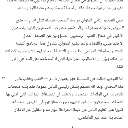
هذه الجوائز ان الخبراء في مجال صناعة الافلام يدركون ما يتصف به هذا
الڤيديو من نوعية جيدة،‏ دقة،‏ واحتراف،‏ ممّا يدعم مصداقية رسالته.‏
حمل الڤيديو الثاني العنوان
الرعاية الصحية البديلة لنقل الدم —‏ منح
المريض حاجاته وحقوقه
‏.‏ وقد صُمِّم خصوصا للصحفيين الذين يلاحقون
الاخبار في مجال الطب،‏ الرسميين المسؤولين عن الصحة،‏ العمّال
الاجتماعيين،‏ والقضاة.‏ وكما يشير العنوان،‏ يتناول هذا البرنامج كيفية
الاعتناء بحاجات المرضى الطبية مع الاعتراف بحقوقهم الشرعية.‏ وبالاضافة
الى ذلك،‏ يبيِّن ان الاساليب الجراحية التي لا تستخدم نقل الدم هي اقل
كلفة.‏
اما الڤيديو الثالث في السلسلة فهو بعنوان
لا دم —‏ الطب يتغلب
على
هذا التحدي.‏
وبما انه مصمَّم بشكل رئيسي للناس عموما،‏ فقد بثَّته محطات
تلفزيونية في الولايات المتحدة.‏ ولا شك ان التعليقات المؤاتية التي ادلى بها
اشخاص محترفون من غير الشهود،‏ جرت مقابلتهم في الڤيديو،‏ ستساعد
كثيرا على تعليم الناس عن قيمة الجراحة دون دم والتقليل من الافكار
المتحامِلة عند غير المطّلعين.‏