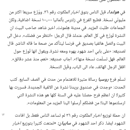
في
هولندا،‏
قبِل الناس بتوق
اخبار الملكوت
رقم ٣٦.‏ ووُزّع سريعا اكثر من
مليونَي نسخة.‏ فطبع الفرع في زلترس بألمانيا ٠٠٠‏,١٠٠ نسخة اضافية،‏ ولكنّ
الجماعات طلبت المزيد.‏ في مدينة هِلمونت،‏ اخبر شاهد صاحب البيت ان
النشرة تُوزّع في كل العالم.‏ عندئذ قال الرجل:‏ «انتظر من فضلك».‏ دخل الى
البيت واتصل هاتفيا بصديق في فرنسا ليتأكد من صحة ما قاله الناشر.‏ قال
لصديقه:‏ «على بابي احد شهود يهوه ومعه نشرة،‏ ويقول انها تُوزّع حول
العالم.‏ فهل تسلّمت نسخة منها؟‏».‏ اجاب صديقه:‏ «نعم،‏ منذ عشر دقائق».‏
اقفل الرجل الهاتف،‏ عاد الى الباب،‏ وقَبِل النسخة.‏
تسلّم فرع
روسيا
رسالة مثيرة للاهتمام من حدث في الصف السابع.‏ كتب
الحدث:‏ «وجدت في صندوق بريدنا نشرة عن الالفية الجديدة،‏ فسررت بها
كثيرا!‏ ان اعظم فرح حصلنا عليه في السنة كلها هو هذه النشرة التي
ارسلتموها الينا!‏ من فضلكم أرسلوا الينا المزيد من المعلومات».‏
ان حملة توزيع
اخبار الملكوت
رقم ٣٦ لم تساعد الناس فقط،‏ بل افادت
الشهود ايضا.‏ ذكر احد الشهود في
سايپان:‏
«‏
تمتعت كثيرا بتوزيع
اخبار