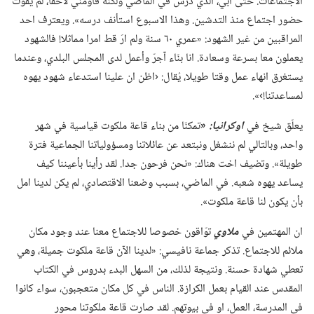
الاجتماعات.‏ حتى ابي،‏ الذي درس في الماضي ولكنه قاومني لاحقا،‏ لم يفوّت
حضور اجتماع منذ التدشين.‏ وهذا الاسبوع استأنف درسه».‏ ويعترف احد
المراقبين من غير الشهود:‏ «عمري ٦٠ سنة ولم ارَ قط امرا مماثلا!‏ فالشهود
يعملون معا بسرعة وسعادة.‏ انا بنّاء آجرّ وأعمل لدى المجلس البلدي،‏ وعندما
يستغرق انهاء عمل وقتا طويلا،‏ يُقال:‏ ‹اظن ان علينا استدعاء شهود يهوه
لمساعدتنا!‏›».‏
يعلّق شيخ في
اوكرانيا:‏
«‏
تمكنّا من بناء قاعة ملكوت قياسية في شهر
واحد،‏ وبالتالي لم ننشغل ونبتعد عن عائلاتنا ومسؤولياتنا الجماعية فترة
طويلة».‏ وتضيف اخت هناك:‏ «نحن فرحون جدا.‏ لقد رأينا بأعيننا كيف
يساعد يهوه شعبه.‏ في الماضي،‏ بسبب وضعنا الاقتصادي،‏ لم يكن لدينا امل
بأن يكون لنا قاعة ملكوت».‏
ان المهتمين في
ملاوي
توّاقون خصوصا للاجتماع معنا عند وجود مكان
ملائم للاجتماع.‏ تذكر جماعة نافيسي:‏ «لدينا الآن قاعة ملكوت جميلة،‏ وهي
تعطي شهادة حسنة.‏ ونتيجة لذلك،‏ من السهل البدء بدروس في الكتاب
المقدس عند القيام بعمل الكرازة.‏ الناس في كل مكان متعجبون،‏ سواء كانوا
في المدرسة،‏ العمل،‏ او في بيوتهم.‏ لقد صارت قاعة ملكوتنا محور