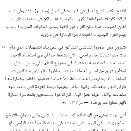
افتُتِح مكتب الفرع الاول في ڤنزويلا في ايلول (‏سبتمبر)‏ ١٩٤٦.‏ وفي ذلك
الوقت كان ١٩ ناشرا فقط يكرزون بالبشارة هناك.‏ لكن في النصف التالي من
القرن،‏ اصبحت عدة مبانٍ للفرع غير كافية بسبب الحاجات المتزايدة.‏ وحاليا،‏
يهتم الفرع الجديد بـ‍ ٥٤١‏,٨٨ ناشرا للبشارة في ڤنزويلا.‏
كثيرون ممن حضروا التدشين اشتركوا في عمل بناء التسهيلات الذي دام
ست سنوات.‏ ذكر خادم اممي:‏ «كان مشجعا جدا ان نرى استعداد الاخوة
للسفر عدة ساعات بغية الاشتراك في مشروع البناء.‏ على سبيل المثال،‏
استأجر فريق من احدى الجماعات باصا وسافروا اثناء الليل منطلقين عند
الساعة ٠٠:‏١١ ليلا ليصلوا عند الساعة ٠٠:‏٦ صباحا.‏ فتناولوا الفطور وعملوا معنا
طوال النهار.‏ وبعد ذلك ركبوا الباص ليقوموا برحلة العودة التي دامت سبع
ساعات».‏ وأثناء القيام بعمل البناء كان الاخوة يستمتعون بالمعاشرة السارة
لأنهم عملوا معا بوحدة.‏ —‏
مز ١٣٣:‏١
‏،‏
ع‌ج.‏
ألقى ڠِريت لوش،‏ من الهيئة الحاكمة،‏ خطاب التدشين.‏ وكان بعنوان «التوسُّع
يسبِّح يهوه».‏ وفي اليوم التالي،‏ احتشد في مدينة ڤَلَنسيا عدد قياسي بلغ