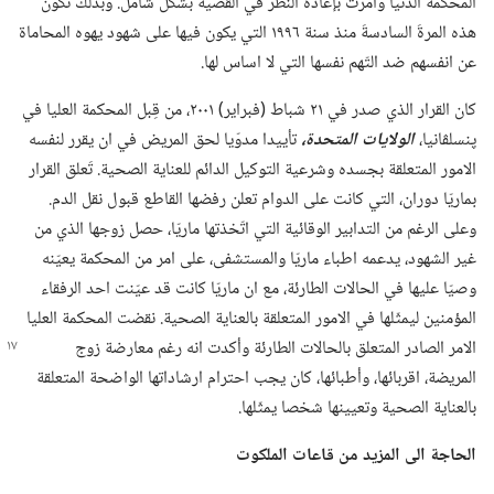
المحكمة الدنيا وأمرت بإعادة النظر في القضية بشكل شامل.‏ وبذلك تكون
هذه المرةَ السادسةَ منذ سنة ١٩٩٦ التي يكون فيها على شهود يهوه المحاماة
عن انفسهم ضد التّهم نفسها التي لا اساس لها.‏
كان القرار الذي صدر في ٢١ شباط (‏فبراير)‏ ٢٠٠١،‏ من قِبل المحكمة العليا في
پنسلڤانيا،‏
الولايات المتحدة،‏
تأييدا مدوّيا لحق المريض في ان يقرر لنفسه
الامور المتعلقة بجسده وشرعية التوكيل الدائم للعناية الصحية.‏ تَعلق القرار
بماريّا دوران،‏ التي كانت على الدوام تعلن رفضها القاطع قبول نقل الدم.‏
وعلى الرغم من التدابير الوقائية التي اتّخذتها ماريّا،‏ حصل زوجها الذي من
غير الشهود،‏ يدعمه اطباء ماريّا والمستشفى،‏ على امر من المحكمة يعيّنه
وصيّا عليها في الحالات الطارئة،‏ مع ان ماريّا كانت قد عيّنت احد الرفقاء
المؤمنين ليمثّلها في الامور المتعلقة بالعناية الصحية.‏ نقضت المحكمة العليا
الامر الصادر
المتعلق بالحالات الطارئة وأكدت انه رغم معارضة زوج
المريضة،‏ اقربائها،‏ وأطبائها،‏ كان يجب احترام ارشاداتها الواضحة المتعلقة
بالعناية الصحية وتعيينها شخصا يمثّلها.‏
الحاجة الى المزيد من قاعات الملكوت