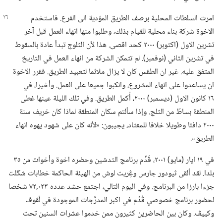
امرت السلطات المحلية برصف الطريق المؤدية الى الفرع.‏ فاستخدم
الاخوة شركة بناء محلية للقيام بذلك،‏ وطلبوا منها انهاء العمل قبل آخر
تشرين الاول (‏اكتوبر)‏ ٢٠٠٠ كحد اقصى.‏ هذا لأن الثلوج تبدأ عادة بالسقوط
في تشرين الثاني (‏نوفمبر)‏.‏ لم تتمكن الشركة من انهاء العمل في التاريخ
المتفق عليه.‏ غير ان الطقس كان لا يزال ملائما لتعبيد الطريق.‏ فقرر الاخوة
ان يساعدوا على انهاء المشروع،‏ وانكبوا جميعا على العمل.‏ وأخيرا،‏ في
١٦ كانون الاول (‏ديسمبر)‏ ٢٠٠٠،‏ أُكمل الطريق.‏ وفي تلك الليلة عينها غطى
المنطقة بساطٌ من الثلج.‏ وإذا سألتم سكان المنطقة لماذا كان خريف سنة
٢٠٠٠ دافئا وطويلا خلافا للمعتاد،‏ يجيبون:‏ «لأنه كان على شهود يهوه انهاء
الطريق».‏
في ١٩ ايار (‏مايو)‏ ٢٠٠١،‏ قُدِّم برنامج التدشين وحضره اخوة وأخوات من ٣٥
بلدا.‏ لقد ألقى ثيودور جارس وڠِريت لوش من الهيئة الحاكمة خطابات شكّلت
جزءا بارزا من البرنامج.‏ وفي اليوم التالي،‏ اجتمع حشد عدده ٠٢٣‏,٧٢ شخصا
لحضور برنامج خصوصي قُدِّم في اكبر المدرَّجات الموجودة في لْڤوف
وكييڤ.‏ وكان بين الحاضرين كثيرون ممن خدموا عشرات السنين تحت