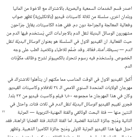
اصدر قسم الخدمات السمعية والبصرية،‏ بالاشتراك مع الاخوة من المانيا
وبلدان اخرى،‏ سلسلة من ثلاثة كاسيتات ڤيديو (‏بالانكليزية)‏ تظهِر صواب
وفعالية المعالجة والجراحة دون دم.‏ ففي هذه الكاسيتات،‏ يقابِل جرّاحون
مشهورون الوسائل البديلة لنقل الدم بالاجراءات التي يُستخدم فيها الدم من
حيث الفعالية.‏ ان الڤيديو الاول في السلسلة هو بعنوان
الوسائل البديلة لنقل
الدم —‏ بسيطة،‏ آمنة،‏ فعّالة.‏
وقد صُمِّم للاطباء وتلاميذ الطب على وجه
الخصوص.‏ وتُستخدَم فيه رسوم تتحرك بالكمپيوتر لشرح وظائف مكوِّنات
الدم.‏
أُكمِل الڤيديو الاول في الوقت المناسب مما مكنهم ان يتأهلوا للاشتراك في
مهرجان الولايات المتحدة السنوي الاممي الـ‍ ٣٤ للافلام وكاسيتات الڤيديو.‏
وكان في هذا المهرجان ما مجموعه ٥٠٠‏,١ فيلم وكاسيت ڤيديو من ٣٣ بلدا.‏
فجرى تقييم الڤيديو
الوسائل البديلة لنقل الدم
في ثلاث فئات.‏ واحتل في
اثنتين منها —‏ فئة البحث الوثائقي
والفئة المهنية-‏التربوية —‏ المرتبة
الثانية ومُنِح جائزة الشاشة الفضية.‏ اما الفئة الثالثة،‏ فئة القضايا الراهنة،‏ فقد
احتل فيها هذا الڤيديو المرتبة الاولى ومُنِح جائزة الكاميرا الذهبية.‏ وتظهِر