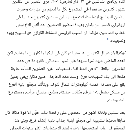
اثناء برنامج التدشين في ٣١ آذار (‏مارس)‏ ٢٠٠١،‏ جرى التعبير عن التقدير
لشهود كثيرين ساهموا في المشروع بكل ما لديهم من مهارات وخبرة.‏
وتضمن البرنامج ايضا مقابلات مع مرسلين سابقين كثيرين خدموا في
اورڠواي،‏ قدِموا من بلدان بعيدة لحضور التدشين.‏ لقد ألقى الاخ لوش
خطاب التدشين،‏ مؤكدا ان السبب الرئيسي للنشاط الكرازي هو تسبيح يهوه
وتمجيده.‏
*
اوكرانيا:‏
طوال اكثر من ١١٠ سنوات،‏ كان في اوكرانيا كارزون بالبشارة.‏ لكن
العقد الماضي شهد نموا سريعا على نحو استثنائي.‏ فالزيادة في عدد
الناشرين البالغة ٥٣٠ في المئة اثناء تسعينات القرن العشرين انشأت حاجة
ملحة الى بناء تسهيلات فرع.‏ ولسد هذه الحاجة،‏ اختير مكانٌ ريفي جميل
يقع على مسافة خمسة كيلومترات شمال لْڤوف.‏ ويتألف مجمَّع ابنية الفرع
من مسكن يشمل ١٠٤ غرف،‏ مكاتب حديثة،‏ مطبخ،‏ مغسل،‏ مرأب،‏ ومستودع
للمطبوعات.‏
بعد سنتين وثلاثة اشهر من الحصول على رخصة بناء،‏ حوَّل الاخوة مكانا كان
سابقا مخيَّما للشبيبة الى مجمَّع ابنية جذاب بغية إنشاء فرع.‏ ويقع هذا
المجمَّع في غابة استخدمها الاخوة لعقد الاجتماعات اثناء سنوات الحظر.‏