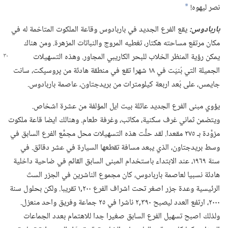
نصر ليهوه!‏
*
باربادوس:‏
يقع الفرع الجديد في باربادوس وقاعة الملكوت المتاخمة له في
مكان مرتفع مساحته هكتار،‏ تغطيه المروج والنباتات المزهرة.‏ ومن هناك
يمكن رؤية المنظر الخلاب للبحر الكاريبي المجاور.‏
وهذه التسهيلات
الجميلة التي بُنيَت في ١٨ شهرا تقع في منطقة هادئة من پروسپكت،‏ سانت
جايمس،‏ على بُعد اربعة كيلومترات من بريدجتاون،‏ عاصمة باربادوس.‏
يؤوي مبنى الفرع الجديد عائلة بيت ايل المؤلفة من عشرة اشخاص.‏
ويتضمن ثماني غرف سكنية،‏ مكاتب،‏ وغرفة طعام.‏ وهنالك ايضا قاعة ملكوت
مزوَّدة بـ‍ ٢٧٥ مقعدا.‏ لقد حلَّت هذه التسهيلات محل مجمَّع الفرع السابق في
وسط بريدجتاون،‏ الذي يبعد مسافة تقطعها السيارة في عشر دقائق.‏ في
سنة ١٩٦٩،‏ عند الابتداء باستخدام المبنى السابق القائم في ضاحية داخلية
هادئة نسبيا لعاصمة باربادوس،‏ كان مجموع الناشرين في الجزر الستّ
الرئيسية وعدة جزر اصغر تحت اشراف الفرع ٢٠٠‏,١ تقريبا.‏ ولكن بحلول سنة
٢٠٠٠،‏ ارتفع العدد ليصبح ٣٩٠‏,٢ ناشرا في ٢٥ جماعة وفريق واحد منعزل.‏
ولذلك اصبح تسهيل الفرع السابق صغيرا جدا للاهتمام بعدد الجماعات