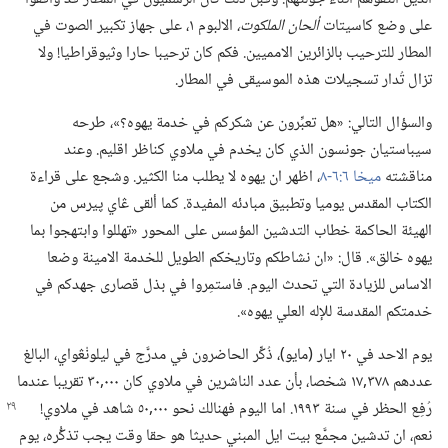
على وضع كاسيتات
ألحان الملكوت،‏
الالبوم ١،‏ على جهاز تكبير الصوت في
المطار للترحيب بالزائرين الامميين.‏ فكم كان ترحيبا حارا وثيوقراطيا!‏ ولا
تزال تُدار تسجيلات هذه الموسيقى في المطار.‏
والسؤال التالي:‏ «هل تعبِّرون عن شكركم في خدمة يهوه؟‏»،‏ طرحه
سيباستيان جونسون الذي كان يخدم في ملاوي كناظر اقليم.‏ وعند
مناقشته
ميخا ٦:‏٦-‏٨
‏،‏ اظهر ان يهوه لا يطلب منا الكثير.‏ وشجع على قراءة
الكتاب المقدس يوميا وتطبيق مبادئه المفيدة.‏ كما ألقى ڠاي پيرس من
الهيئة الحاكمة خطاب التدشين المؤسس على المحور «تهللوا وابتهجوا بما
يهوه خالق».‏ قال:‏ «ان نشاطكم وتاريخكم الطويل للخدمة الامينة وضعا
الاساس للزيادة التي تحدث اليوم.‏ فاستمِروا في بذل قصارى جهدكم في
خدمتكم المقدسة للإله العلي يهوه».‏
يوم الاحد في ٢٠ ايار (‏مايو)‏،‏ ذُكِّر الحاضرون في مدرَّج في ليلونْڠواي،‏ البالغ
عددهم ٣٧٨‏,١٧ شخصا،‏ بأن عدد الناشرين في ملاوي كان ٠٠٠‏,٣٠ تقريبا عندما
رُفِع الحظر في سنة ١٩٩٣.‏ اما اليوم فهنالك
نحو ٠٠٠‏,٥٠ شاهد في ملاوي!‏
نعم،‏ ان تدشين مجمَّع بيت ايل المبني حديثا هو حقا وقت يجب تذكُّره،‏ يوم