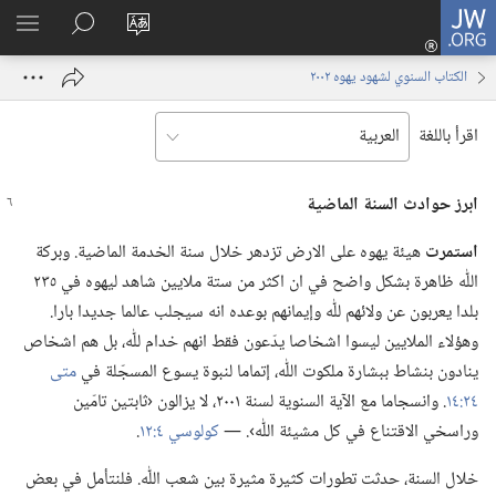
JW.ORG
تسجيل
تغيير
البحث
اظهر
الدخول
لغة
في
القائم
(يفتح
الكتاب السنوي لشهود يهوه ٢٠٠٢
الموقع
JW.‎ORG
نافذة
جديدة)
اقرأ باللغة
ابرز حوادث السنة الماضية
استمرت
هيئة يهوه على الارض تزدهر خلال سنة الخدمة الماضية.‏ وبركة
اللّٰه ظاهرة بشكل واضح في ان اكثر من ستة ملايين شاهد ليهوه في ٢٣٥
بلدا يعربون عن ولائهم للّٰه وإيمانهم بوعده انه سيجلب عالما جديدا بارا.‏
وهؤلاء الملايين ليسوا اشخاصا يدّعون فقط انهم خدام للّٰه،‏ بل هم اشخاص
ينادون بنشاط ببشارة ملكوت اللّٰه،‏ إتماما لنبوة يسوع المسجّلة في
متى
٢٤:‏١٤
‏.‏ وانسجاما مع الآية السنوية لسنة ٢٠٠١،‏ لا يزالون ‹ثابتين تامّين
وراسخي الاقتناع في كل مشيئة اللّٰه›.‏ —‏
كولوسي ٤:‏١٢
‏.‏
خلال السنة،‏ حدثت تطورات كثيرة مثيرة بين شعب اللّٰه.‏ فلنتأمل في بعض