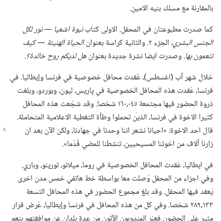
بالمقارنة مع مسلك بنيه الامين.‏
كما صدرت مطبوعتان في المحفل.‏ الاولى كتاب
نبوة اشعيا —‏ نور لكل
الجنس البشري،‏
الجزء ٢.‏ والثانية كراسة بعنوان
الحياة الهنيئة —‏ كيف
تنعمون بها.‏
وصدرت ايضا نشرة جديدة بعنوان
هل لديكم روح خالدة؟‏.‏
خلال شهر آب (‏اغسطس)‏،‏ عُقدت محافل خصوصية في فرنسا وإيطاليا.‏ في
فرنسا،‏ عُقدت هذه المحافل الخصوصية في پاريس،‏ ليون،‏ وبوردو،‏ وبلغت
ذروة الحضور فيها مجتمعة ٠٤٥‏,١٦٠ شخصا.‏ وقد شجّعت هذه المحافل
كثيرا الاخوة في فرنسا،‏ الذين تحملوا وطأة التغطية الاعلامية المتحاملة.‏
قال احد الاخوة:‏ «احيانا نشعر اننا وحدنا
في جهادنا،‏ ولكن الآن بعد ان
زارنا آلاف من اخوتنا المسيحيين،‏ تنشطنا للمضي قُدُما».‏
في ايطاليا،‏ عُقدت المحافل الخصوصية في روما،‏ ميلانو،‏ تورينو،‏ وباري.‏
وفي اجزاء من المحفل وُصلت معا بواسطة خط هاتفي خمس مدن اخرى
يُعقد فيها المحفل.‏ وقد بلغ مجموع الحضور في هذه المحافل التسعة
١٣٣‏,٢٨٩ شخصا.‏ وفي كل من هذه المحافل في فرنسا وإيطاليا،‏ عُرض قرار
مثير على الحضور.‏ فعبّر المندوبون الآتون من عدة بلدان عن موافقتهم بنعم