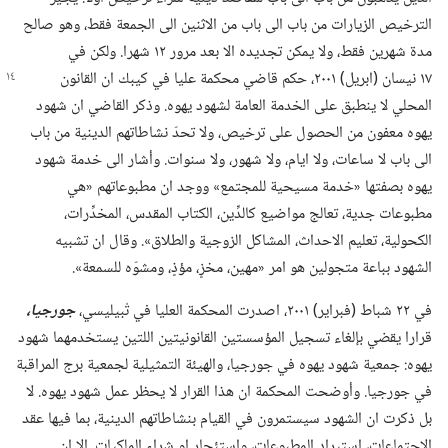
الترخيص الزيارات من باب الى باب من الاثنين الى الجمعة فقط،‏ وهو صالح
مدة شهرين فقط،‏ ولا يمكن تجديده الا بعد مرور ١٢ شهرا.‏ ولكن في
١٧ نيسان (‏ابريل)‏ ٢٠٠١،‏ حكم قاضي محكمة
عليا في كيبك ان القانون
المحلي لا ينطبق على الخدمة العامة لشهود يهوه.‏ وذكر القاضي ان شهود
يهوه معفون من الحصول على ترخيص،‏ ولا تحدّ نشاطاتهم الدينية من باب
الى باب لا ساعات،‏ ولا ايام،‏ ولا شهور،‏ ولا سنوات.‏ وأشار الى خدمة شهود
يهوه بصفتها «خدمة مسيحية للمجتمع» ووجد ان مطبوعاتهم «هي
مطبوعات جدية،‏ تعالج مواضيع كالدِّين،‏ الكتاب المقدس،‏ المخدِّرات،‏
الكحولية،‏ تعليم الاحداث،‏ المشاكل الزوجية والطلاق».‏ وقال ان تشبيه
الشهود بباعة متجولين هو امر «مهين،‏ مخزٍ،‏ مؤذٍ،‏ ومشوّه للسمعة».‏
في ٢٢ شباط (‏فبراير)‏ ٢٠٠١،‏ اصدرت المحكمة العليا في تْبيليسي،‏
جورجيا،‏
قرارا يقضي بإلغاء تسجيل المؤسستين القانونيتين اللتين يستخدمهما شهود
يهوه:‏ جمعية شهود يهوه في جورجيا،‏ والهيئة التمثيلية لجمعية برج المراقبة
في جورجيا.‏ وأوضحت المحكمة ان هذا القرار لا يحظر عمل شهود يهوه.‏ لا
بل ذكرت ان الشهود سيستمرون في القيام بنشاطاتهم الدينية،‏ بما فيها عقد
الاجتماعات،‏ استيراد المطبوعات،‏ واستئجار او شراء المِلكيات.‏ إلا ان