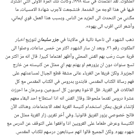
الملكوت.‏
لقد اعتمدت في سنة ١٩٩٨،‏ وكانت تلك المرة الاولى التي أشترك
فيها في هذا الوجه من الخدمة.‏ فتشجعت لأجرب شهادة الامسيات،‏ ما
مكّنني من التحدث الى المزيد من الناس.‏ وبسبب هذا العمل،‏ قوي ايماني،‏
وأشعر انني اقرب الى يهوه».‏
ذهب الشهود الى ناحية نائية في مالايتا في
جزر سليمان
لتوزيع
اخبار
الملكوت
رقم ٣٦.‏ وبعد ان سار الشهود اكثر من خمس ساعات،‏ وصلوا الى
قرية حيث رحّب بهم القسّ المحلي وأظهر اهتماما كبيرا.‏ قال انه مرّ اكثر من
تسع سنوات دون ان يزورهم او يهتم بهم اي ممثّل من كنيسته من خارج
الجزيرة.‏ ولكنّ فريقا من الغرباء عانى مشقة قطع الجبال لمساعدتهم على
فهم رسالة الكتاب المقدس.‏ فابتدئ بدروس في الكتاب المقدس مع كل
العائلات في القرية.‏ ظل الاخوة يعودون كل اسبوعين،‏ وسرعان ما احرزت
عشرة دروس تقدما ملحوظا.‏ وقال القسّ انه اذا استطاع احد البقاء معهم
لإنشاء فريق،‏ يمكن استخدام كنيسة القرية لعقد الاجتماعات.‏ وهنالك الآن
فاتح خصوصي يزور الفريق قانونيا.‏ وفي آخر تقرير،‏ زار القرية ممثّل من
الكنيسة وعرض طعاما على القرويين اذا وافقوا على التوقف عن الدرس مع
شهود يهوه.‏ ولكنّ الجميع قالوا انهم سيتابعون درسهم للكتاب المقدس.‏