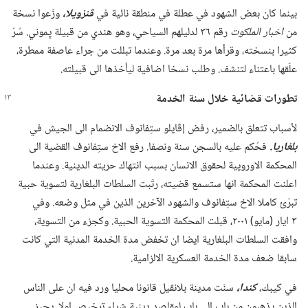
بينما كان بعض الشهود في عطلة في منطقة نائية في
ڤنزويلا،‏
وزّعوا نسخة
من
اخبار الملكوت
رقم ٣٦ لدليلهم السياحي،‏ وهو هندي من قبيلة پِموني.‏ سُرّ
كثيرا بنسخته،‏ وقرأها مرة بعد مرة.‏ وعندما تبللت من جراء عاصفة ممطرة،‏
علّقها باعتناء لتنشف.‏ وطلب نسخا اضافية ليأخذها الى قبيلته.‏
تطورات قضائية خلال سنة الخدمة
لأسباب تتعلق بالضمير،‏ رفض إڤايلو ستِفانوف الانضمام الى الجيش في
بلغاريا.‏
فحُكم عليه بالسجن سنة ونصفا.‏ رفع الاخ ستِفانوف القضية الى
المحكمة الاوروپية لحقوق الانسان بسبب انتهاك حريته الدينية.‏ وعندما
اعلنت المحكمة انها ستسمع قضيته،‏ رتّبت السلطات البلغارية لتسوية حبية
تبرّئ كاملا الاخ ستِفانوف والشهود الآخرين الذين في مثل وضعه.‏ وفي
٣ ايار (‏مايو)‏ ٢٠٠١،‏ قبلت المحكمة التسوية الحبية.‏ وكجزء من التسوية،‏
وافقت السلطات البلغارية ايضا ان تخفض مدة الخدمة المدنية التي كانت
سابقا ضعف مدة الخدمة العسكرية الالزامية.‏
في كيبك،‏
كندا،‏
سنّت مدينة بلانڤيل قانونا محليا ورد فيه ان على الناس
الذين يذهبون من باب الى باب لمقاصد دينية شراء ترخيص اولا.‏ يجيز