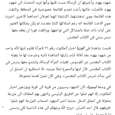
شهود يهوه.‏ وأخبرتها ان الرسالة مسّت قلبها وأنها تريد التحدث الى شهود
يهوه.‏ فاتّصلت خالتها بأخت تخدم كفاتحة خصوصية في المنطقة،‏ والتقت
هذه الفاتحة جوي.‏ لدهشتهما،‏ اكتشفتا انهما تعرفان احداهما الاخرى.‏ اخبرت
جوي الاخت الفاتحة انه رغم امتلاكها كتابا مقدسا،‏ لم يكن بإمكانها العثور
على آيات ذات صلة بالمشاكل التي تواجهها.‏ ووافقت فورا ان يُعقَد معها
درس بيتي في الكتاب المقدس.‏
قدّمت شاهدة في
كوريا
اخبار الملكوت
رقم ٣٦ لامرأة تقاوم ابنها لأنه واحد
من شهود يهوه.‏ بعد ثلاثة ايام،‏ زارتها الشاهدة ثانية وشرحت لها ما يقوله
الكتاب المقدس عن الفردوس.‏ فقبلت المرأة الرسالة،‏ وابتُدئ معها بدرس في
الكتاب المقدس.‏ قال ابنها والدموع تملأ عينيه:‏ «لا استطيع ان اصدّق ان
امي بدأت تدرس الكتاب المقدس».‏ وهي الآن تحرز تقدما ملحوظا.‏
في وسط
ليبيريا،‏
كان الشهود يسيرون من قرية الى قرية ويوزعون
اخبار
الملكوت،‏
إلا انهم ضلّوا عن الطريق الرئيسي وانتهى بهم المطاف الى مزرعة
منعزلة في اعماق الدغل.‏ عندما اخبر الشهود اصحاب المزرعة انهم ضلوا
طريقهم،‏ قال احد الشبان:‏ «روح اللّٰه وجّهكم
الى هذه الناحية لكي يتسنى
لنا الحصول على نسخنا».‏