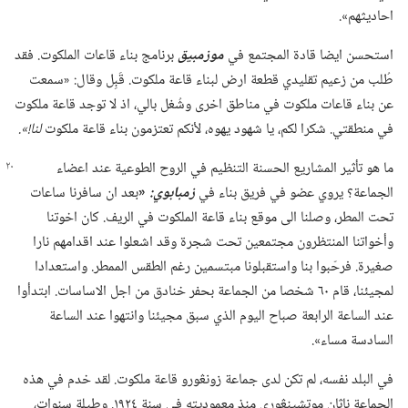
احاديثهم».‏
استحسن ايضا قادة المجتمع في
موزمبيق
برنامج بناء قاعات الملكوت.‏ فقد
طُلب من زعيم تقليدي قطعة ارض لبناء قاعة ملكوت.‏ قَبِل وقال:‏ «سمعت
عن بناء قاعات ملكوت في مناطق اخرى وشُغل بالي،‏ اذ لا توجد قاعة ملكوت
في منطقتي.‏ شكرا لكم،‏ يا شهود يهوه،‏ لأنكم تعتزمون بناء قاعة ملكوت
لنا!‏».‏
ما هو تأثير المشاريع الحسنة التنظيم في الروح الطوعية عند اعضاء
الجماعة؟‏ يروي عضو في فريق بناء في
زمبابوي:‏
«‏
بعد ان سافرنا ساعات
تحت المطر،‏ وصلنا الى موقع بناء قاعة الملكوت في الريف.‏ كان اخوتنا
وأخواتنا المنتظرون مجتمعين تحت شجرة وقد اشعلوا عند اقدامهم نارا
صغيرة.‏ فرحّبوا بنا واستقبلونا مبتسمين رغم الطقس الممطر.‏ واستعدادا
لمجيئنا،‏ قام ٦٠ شخصا من الجماعة بحفر خنادق من اجل الاساسات.‏ ابتدأوا
عند الساعة الرابعة صباح اليوم الذي سبق مجيئنا وانتهوا عند الساعة
السادسة مساء».‏
في البلد نفسه،‏ لم تكن لدى جماعة زونڠورو قاعة ملكوت.‏ لقد خدم في هذه
الجماعة ناثان موتشينڠوري منذ معموديته في سنة ١٩٢٤.‏ وطيلة سنوات،‏