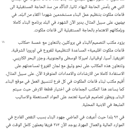
التي هي بأمسّ الحاجة اليها».‏ ثانيا،‏ التأكُّد من سدّ الحاجة المستقبلية الى
قاعات ملكوت بتنظيم عمل البناء مستخدمين شهودا اكفاء
من البلد.‏
في
بينين،‏
على سبيل المثال،‏ يدير الآن الشهود في البلد برنامج البناء كاملا
وبإمكانهم الاهتمام بالحاجة المستقبلية الى قاعات ملكوت.‏
يزود مكتب التصميم/‏البناء في بروكلين،‏ بالتعاون مع خمسة «مكاتب
قاعات ملكوت اقليمية» المساعدة التنظيمية للفروع في اوروپا الشرقية،‏
افريقيا،‏ آسيا،‏ اوقيانيا،‏ اميركا الوسطى والجنوبية،‏ وجزر البحر الكاريبي.‏
وتتعاون هذه المكاتب على نحو وثيق مع لجان الفروع لمساعدتهم على
الاستفادة كاملا من الارشادات والامدادات المتوفرة الآن.‏ على سبيل المثال،‏
أُقيم مكتب لبناء قاعات الملكوت في كل فرع لتنسيق العمل في موقع البناء.‏
كما يساعد هذا المكتب الجماعات في اختيار قطعة الارض حيث سيتم
البناء،‏ ويطوّر تصاميم قياسية تعتمد على المواد المستعملة والاساليب
المتّبعة في الابنية المحلية.‏
في ٩٢ بلدا حيث أُعيقت في الماضي جهود البناء بسبب النقص الفادح في
الموارد المالية والعمال المهرة،‏ يوجد الآن ٣٥٢ فريقا يعملون كامل الوقت في