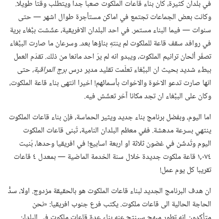
في بلدان كثيرة،‏ كان بناء قاعات الملكوت صعبا جدا ويتطلب وقتا طويلا.‏
وكانت بعض الجماعات تجتمع في اماكن مستأجرة طوال اشهر —‏ حتى
سنوات —‏ فيما البناء مستمر.‏ في احد البلدان الافريقية،‏ عشّشت ببَّغاء برية
في روافد سقف قاعة للملكوت لم ينتهِ بناؤها بعد.‏ وسرعان ما صارت الببَّغاء
تصفّر ألحان ترانيم الملكوت،‏ ويبدو انه لم يرَ احد مانعا من ذلك.‏ تقدّم العمل
ببطء شديد بحيث ان الببَّغاء تعلّمت تقليد مدير درس
برج المراقبة،‏
حتى
انها صارت تدعو الاخوة والاخوات بأسمائهم!‏ اخيرا انتهى بناء قاعة الملكوت،‏
وكان على الببَّغاء ان تجد مكانا آخر تعشّش فيه.‏
اما اليوم،‏ وبفضل برنامج بناء جديد ويثير الحماسة،‏ فإن بناء قاعات الملكوت
ينتهي بسرعة مدهشة.‏ ففي معظم البلدان النامية،‏ تُبنى قاعات الملكوت
اليوم وتُدشّن في غضون ثلاثة او اربعة اسابيع!‏ في افريقيا وحدها،‏ بُنيت
٠٧٤‏,١ قاعة ملكوت جديدة خلال سنة الخدمة الماضية —‏ بمعدل ٤ قاعات
تقريبا كل يوم عمل!‏
ان هدف البرنامج الجديد لبناء قاعات الملكوت هو بالحقيقة مزدوج.‏ اولا،‏ سدُّ
الحاجة الحالية الى قاعات ملكوت.‏ يكتب فرع جنوب افريقيا:‏ «نحن
متأكدون انه تطور مبهج سينتج عنه بناء عدة قاعات ملكوت في البلدان