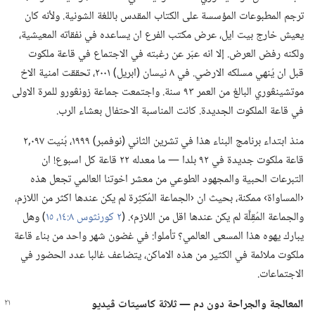
ترجم المطبوعات المؤسسة على الكتاب المقدس باللغة الشونية.‏ ولأنه كان
يعيش خارج بيت ايل،‏ عرض مكتب الفرع ان يساعده في نفقاته المعيشية،‏
ولكنه رفض العرض.‏ إلا انه عبّر عن رغبته في الاجتماع في قاعة ملكوت
قبل ان يُنهي مسلكه الارضي.‏ في ٨ نيسان (‏ابريل)‏ ٢٠٠١،‏ تحققت امنية الاخ
موتشينڠوري البالغ من العمر ٩٣ سنة.‏ واجتمعت جماعة زونڠورو للمرة الاولى
في قاعة الملكوت الجديدة.‏ كانت المناسبة الاحتفال بعشاء الرب.‏
منذ ابتداء برنامج البناء هذا في تشرين الثاني (‏نوفمبر)‏ ١٩٩٩،‏ بُنيت ٠٩٧‏,٢
قاعة ملكوت جديدة في ٩٢ بلدا —‏ ما معدله ٢٢ قاعة كل اسبوع!‏ ان
التبرعات الحبية والمجهود الطوعي من معشر اخوتنا العالمي تجعل هذه
‹المساواة› ممكنة،‏ بحيث ان ‹الجماعة المُكثِرة لم يكن عندها اكثر من اللازم،‏
والجماعة المُقِلَّة لم يكن عندها اقل من اللازم›.‏ (‏
٢ كورنثوس ٨:‏١٤،‏ ١٥
‏)‏ وهل
يبارك يهوه هذا المسعى العالمي؟‏ تأملوا:‏ في غضون شهر واحد من بناء قاعة
ملكوت ملائمة في الكثير من هذه الاماكن،‏ يتضاعف غالبا عدد الحضور في
الاجتماعات.‏
المعالجة والجراحة دون دم —‏ ثلاثة كاسيتات ڤيديو