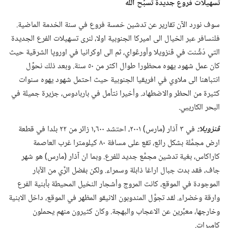
تسهيلات فروع جديدة تسبِّح اللّٰه
سوف نورد الآن تقارير عن تدشين خمسة فروع في سنة الخدمة الماضية.‏
فلنسافر عبر الخيال الى اميركا الجنوبية اولا،‏ لنرى تسهيلات الفرع الجديدة
التي دُشِّنت في ڤنزويلا وأورڠواي،‏ ثم الى اوكرانيا في اوروپا الشرقية حيث
كان عمل شهود يهوه محظورا طوال اكثر من ٥٠ سنة.‏ وبعد ذلك نحوِّل
انتباهنا الى ملاوي في افريقيا الجنوبية حيث احتمل شهود يهوه سنوات
كثيرة من الحظر والاضطهاد.‏ وأخيرا نتأمل في باربادوس،‏ جزيرة جميلة في
البحر الكاريبي.‏
ڤنزويلا:‏
في ٣ آذار (‏مارس)‏ ٢٠٠١،‏ احتشد ٦٠٠‏,١ زائر من ٢٢ بلدا في قطعة
ارض مجمَّلة بشكل رائع،‏ تقع على مسافة ٨٠ كيلومترا غرب العاصمة
كاراكاس،‏ بغية تدشين مجمَّع جديد للفرع.‏ وبما ان آذار (‏مارس)‏ هو شهر
جاف،‏ فقد بدت جبال اراغا ذابلة وسمراء.‏ ولكن بفضل الرَّي من الآبار
الموجودة في الموقع،‏ كانت المروج وأشجار النخيل المحيطة بأبنية الفرع
وارقة وخضراء.‏ لقد تجوَّل المندوبون الانيقو المظهر في الموقع،‏ داخل الابنية
وخارجها،‏ معبِّرين عن الاعجاب والبهجة.‏ وكان كثيرون منهم يحملون
كاميرات.‏