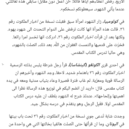
الاربع،‏ رفض اعطاءهم اياها قائلا:‏ «لن اعمل دون مقابل؛‏ سأُبقي هذه لعائلتي.‏
عندما يأتي الشهود،‏ سيعطونكم نسخكم».‏
في
كولومبيا،‏
زار الشهود امرأة سبق فقبلت نسخة من
اخبار الملكوت
رقم
٣٦.‏ قالت هذه المرأة انها كانت ترفض على الدوام التحدث الى شهود يهوه.‏
ولكنها بعد ان قرأت
اخبار الملكوت
رقم ٣٦،‏ ادركت انها تخسر امرا رائعا.‏
فخرّت على قدميها والتمست الغفران من اللّٰه.‏ بعد ذلك،‏ اتصلت بالشهود،‏
وهي حاليا تدرس الكتاب المقدس.‏
في احدى قرى
الكونڠو
(‏
كينشاسا
‏)‏
‏،‏
قرأ رجل شرطة يلبس
بذلته الرسمية
اخبار الملكوت
رقم ٣٦ باهتمام شديد.‏ لاحقا،‏ وجد الشهود وأخبرهم ان
الرسالة قوية ومعزّية.‏ ثم غاب فترة قصيرة وعاد بثياب مدنية ومعه في يده
كتاب مقدس.‏ قال:‏ «اريد ان انضم اليكم في توزيع هذه الرسالة نظرا الى
اهميتها وإلحاحها!‏».‏ عندئذ شرح له الشهود بلطف ان عليه درس الكتاب
المقدس اولا.‏ فقَبِل الرجل،‏ وهو يتقدّم في درسه بشكل جيد.‏
وجدت شابة تُدعى جوي نسخة من
اخبار الملكوت
رقم ٣٦ تحت باب بيتها
في
اليونان.‏
وما ان قرأتها حتى اتّصلت هاتفيا بخالتها التي هي واحدة من