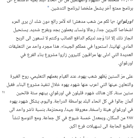
٢٦٠‏,١١٣ شخصا من الشهود والمهتمين من كل انحاء البلد بغية الاستماع الى
برنامج ممتع آخر يشمل ملخصا لبرنامج التدشين.‏
*
اورڠواي:‏
«يا لكم من شعب مدهش!‏ انه لَأمر رائع دون شك ان يرى المرء
اشخاصا كثيرين جدا،‏ رجالا ونساء،‏ يعملون بجد وبفرح شديد.‏ يستحيل
انجاز ذلك إلا اذا وُجد لديكم الدافع الصائب وكنتم لا تسعون الى الربح
المادي.‏ تهانينا،‏ استمروا في عملكم الجيد!‏».‏ هذا مجرد واحد من التعليقات
العديدة التي ادلى بها مراقبون كثيرون زاروا مشروع بناء الفرع في
اورڠواي.‏
على مرّ السنين يُظهر شعب يهوه،‏ عند القيام بعملهم التعليمي،‏ روح الغيرة
والتعاون عينها التي اعرب عنها شهود يهوه خلال تنفيذ مشروع البناء.‏ فقبل
ستين سنة،‏ كان هنالك شهود قليلون في اورڠواي،‏
بينهم ستة فاتحين
ألمان جالوا في كل انحاء البلد بواسطة الدراجة.‏ واليوم،‏ يشكل شهود يهوه
في اورڠواي هيئة راسخة،‏ معروفة جيدا،‏ ومحترَمة،‏ بنسبة ناشر واحد الى
٢٨٧ من السكان،‏ وبمعدل خمسة شيوخ في كل جماعة.‏ ومع التوسع تنشأ
بالطبع الحاجة الى تسهيلات فرع اكبر.‏