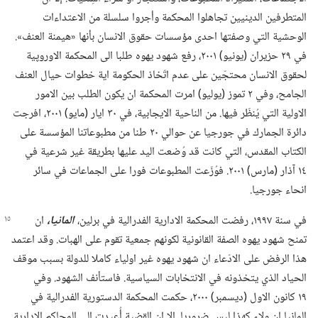
المتطرفين الدينيين تجاهلوا المحكمة وأجروا سلسلة من الاعتداءات
الوحشية التي وصفتها احدى مؤسسات حقوق الانسان بأنها «هيمنة العنف».‏
في ٢٩ حزيران (‏يونيو)‏ ٢٠٠١،‏ رفع شهود يهوه طلبا الى المحكمة الاوروپية
لحقوق الانسان محتجّين على عدم اتّخاذ الحكومة اية خطوات حيال العنف
الجامح،‏ وفي ٢ تموز (‏يوليو)‏ امرت المحكمة ان يكون الطلب بين الامور
الاولية التي يُنظَر فيها.‏ من الناحية الايجابية،‏ في ٣٠ ايار (‏مايو)‏ ٢٠٠١،‏ افرجت
دائرة الجمارك في جورجيا عن حوالي ٢٠ طنا من مطبوعاتنا المؤسسة على
الكتاب المقدس،‏ التي كانت قد وُضعت اليد عليها بطريقة غير شرعية في
١٤ آذار (‏مارس)‏ ٢٠٠١.‏ فوُزّعت المطبوعات فورا على الجماعات في سائر
انحاء جورجيا.‏
في سنة ١٩٩٧،‏ رفضت المحكمة الادارية الفدرالية في برلين،‏
المانيا،‏
ان
تمنح شهود يهوه الصفة القانونية لكونهم جمعية تقوم على الهبات.‏ وقد اعتمد
هذا الرفض على الادّعاء ان شهود يهوه غير اولياء كاملا للدولة بسبب موقف
الحياد الذي يتخذونه في الانتخابات السياسية.‏ فاستأنف الشهود.‏ وفي
١٩ كانون الاول (‏ديسمبر)‏ ٢٠٠٠،‏ حكمت المحكمة الدستورية الفدرالية في
المانيا ان ولاء كهذا ليس ضروريا.‏ الا ان القضية أُعيدت الى المحاكم الادارية