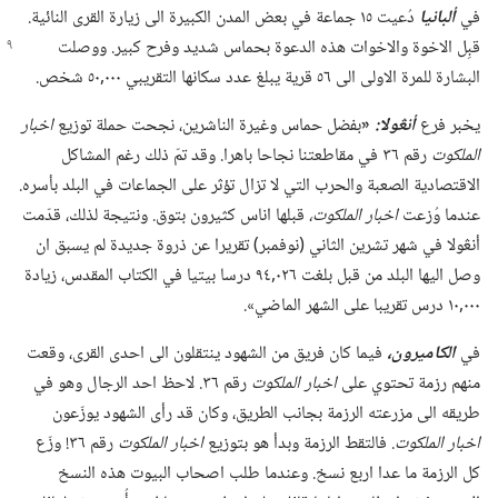
في
ألبانيا
دُعيت ١٥ جماعة في بعض المدن الكبيرة الى زيارة القرى النائية.‏
قبِل الاخوة والاخوات هذه الدعوة بحماس شديد وفرح
كبير.‏ ووصلت
البشارة للمرة الاولى الى ٥٦ قرية يبلغ عدد سكانها التقريبي ٠٠٠‏,٥٠ شخص.‏
يخبر فرع
أنڠولا:‏
«‏
بفضل حماس وغيرة الناشرين،‏ نجحت حملة توزيع
اخبار
الملكوت
رقم ٣٦ في مقاطعتنا نجاحا باهرا.‏ وقد تمّ ذلك رغم المشاكل
الاقتصادية الصعبة والحرب التي لا تزال تؤثر على الجماعات في البلد بأسره.‏
عندما وُزعت
اخبار الملكوت،‏
قبلها اناس كثيرون بتوق.‏ ونتيجة لذلك،‏ قدّمت
أنڠولا في شهر تشرين الثاني (‏نوفمبر)‏ تقريرا عن ذروة جديدة لم يسبق ان
وصل اليها البلد من قبل بلغت ٠٢٦‏,٩٤ درسا بيتيا في الكتاب المقدس،‏ زيادة
٠٠٠‏,١٠ درس تقريبا على الشهر الماضي».‏
في
الكاميرون،‏
فيما كان فريق من الشهود ينتقلون الى احدى القرى،‏ وقعت
منهم رزمة تحتوي على
اخبار الملكوت
رقم ٣٦.‏ لاحظ احد الرجال وهو في
طريقه الى مزرعته الرزمة بجانب الطريق،‏ وكان قد رأى الشهود يوزّعون
اخبار الملكوت
‏.‏ فالتقط الرزمة وبدأ هو بتوزيع
اخبار الملكوت
رقم ٣٦!‏ وزّع
كل الرزمة ما عدا اربع نسخ.‏ وعندما طلب اصحاب البيوت هذه النسخ