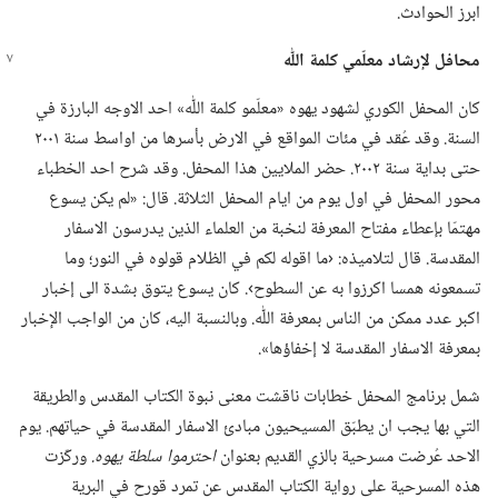
ابرز الحوادث.‏
محافل لإرشاد معلّمي كلمة اللّٰه
كان المحفل الكوري لشهود يهوه «معلّمو كلمة اللّٰه» احد الاوجه البارزة في
السنة.‏ وقد عُقد في مئات المواقع في الارض بأسرها من اواسط سنة ٢٠٠١
حتى بداية سنة ٢٠٠٢.‏ حضر الملايين هذا المحفل.‏ وقد شرح احد الخطباء
محور المحفل في اول يوم من ايام المحفل الثلاثة.‏ قال:‏ «لم يكن يسوع
مهتمّا بإعطاء مفتاح المعرفة لنخبة من العلماء الذين يدرسون الاسفار
المقدسة.‏ قال لتلاميذه:‏ ‹ما اقوله لكم في الظلام قولوه في النور؛‏ وما
تسمعونه همسا اكرزوا به عن السطوح›.‏ كان يسوع يتوق بشدة الى إخبار
اكبر عدد ممكن من الناس بمعرفة اللّٰه.‏ وبالنسبة اليه،‏ كان من الواجب الإخبار
بمعرفة الاسفار المقدسة لا إخفاؤها».‏
شمل برنامج المحفل خطابات ناقشت معنى نبوة الكتاب المقدس والطريقة
التي بها يجب ان يطبّق المسيحيون مبادئ الاسفار المقدسة في حياتهم.‏ يوم
الاحد عُرضت مسرحية بالزي القديم بعنوان
احترموا سلطة يهوه.‏
وركّزت
هذه المسرحية على رواية الكتاب المقدس عن تمرد قورح في البرية