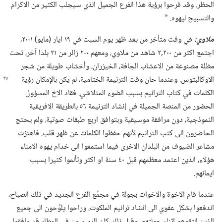
الحظر.‏ وقد فرحوا برؤية هذا الفرع الجميل الذي سيجلب الكثير من الاكرام
والتسبيح ليهوه.‏
*
ملاوي:‏
في وقت متأخر من بعد ظهر يوم السبت في ١٩ ايار (‏مايو)‏ ٢٠٠١،‏
اجتمع اكثر من ٢٠٠‏,٢ شاهد من ملاوي،‏ ومعهم ٢٠٠ زائر من ٢١ بلدا آخر،‏ تحت
مظلة مصنوعة من الاعشاب الجافة،‏ الخيزران،‏ وأخشاب طويلة من شجر
الاوكالبتوس.‏ وعندما حان وقت الترنيمة
الختامية،‏ لم يكن بالإمكان رؤية
الكلمات في كتاب الترانيم بسبب الضوء المتلاشي.‏ فقاد الاخ المسؤول
الحضور من المنصة الجميلة في إنشاد الترنيمة ٥٦ بالطريقة الافريقية
النموذجية،‏ دون مرافقة موسيقية وبتوافق اربع طبقات صوتية.‏ ولم يحتج
الحاضرون الى كتب الترانيم لأنهم حفظوا الكلمات عن ظهر قلب.‏ فاهتزت
مشاعر الضيوف من البلدان الاخرى فيما استمعوا الى خدام يهوه الامناء
هؤلاء،‏ الذين اعتمد معظمهم قبل ٤٠ سنة او اكثر وتألموا كثيرا بسبب
ايمانهم.‏
عندما قام الاخوة والاخوات بجولة في مجمَّع الفرع الجديد في ذلك الصباح،‏
اندفعوا بشكل عفوي الى انشاد ترانيم الملكوت،‏ وراحوا يلوِّحون الى جميع
الذين التقوهم اثناء جولتهم.‏ وقبل ذلك كان الرسميون في المطار قد وافقوا