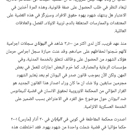
ليُعاد النظر في طلب الحصول على صفة قانونية،‏ وهذه المرة آخذين في
الاعتبار هل ينتهك شهود يهوه حقوق الافراد.‏ وسيُركَّز في هذه القضية على
المعتقدات والممارسات المتعلقة بالدم،‏ تربية الاولاد،‏ الفصل،‏ والعلاقات
العائلية.‏
منذ عهد قريب،‏ كان لدى اكثر من ٥٠٠‏,٣ شاهد في
اليونان
سجلات اجرامية
لأنهم سُجنوا لحفاظهم على حيادهم.‏ وقد عنت حيازة سجل اجرامي حرمان
هؤلاء الشهود من الحصول على وظائف تتعلق بالخدمة المدنية،‏ وفي
مؤسسات الرعاية والمصارف.‏ كما حُرم البعض اجازات للعمل في بعض
المهن.‏ ولكن الآن بموجب قانون صدر في اليونان لم يعد يُعتَبر الشهود
مجرمين سابقين.‏ ولا شك ان ما كان وراء اصدار هذا القانون الجديد هو
القرار المؤاتي من المحكمة الاوروپية لحقوق الانسان في
قضية ثْليمانوس
ضد اليونان
حول موضوع حق الفرد في الاعتراض بسبب الضمير على
الخدمة العسكرية الالزامية.‏
اصدرت محكمة المقاطعة في كوبي في
اليابان
في ٣٠ آذار (‏مارس)‏ ٢٠٠١
حكما مؤاتيا في قضية شملت واحدة من شهود يهوه.‏ فقد اختُطفت هذه