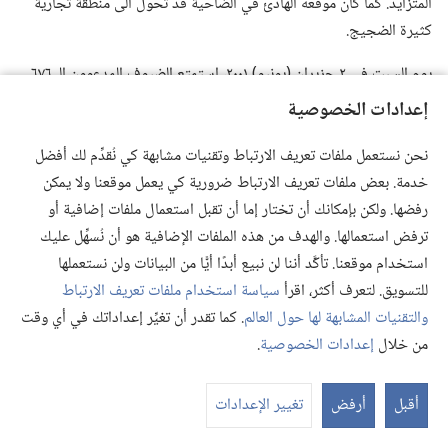
المتزايد.‏ كما كان موقعه الهادئ في الضاحية قد تحوّل الى منطقة تجارية
كثيرة الضجيج.‏
يوم السبت في ٢ حزيران (‏يونيو)‏ ٢٠٠١،‏ استمتع الضيوف المدعوون الـ‍ ٦٧٦
ببرنامج التدشين الذي تضمن تاريخ العمل في باربادوس.‏ وكان هؤلاء
إعدادات الخصوصية
الضيوف من الجزر التي يشرف عليها فرع باربادوس ومن ١٥ بلدا آخر.‏ اما
الجزء البارز من البرنامج فكان خطابا بعنوان «مفرِّحون قلب يهوه»،‏ ألقاه
نحن نستعمل ملفات تعريف الارتباط وتقنيات مشابهة كي نُقدِّم لك أفضل
جون إ.‏ بار من الهيئة الحاكمة بحماس شديد أثار الحضور.‏ وفي اليوم التالي،‏
خدمة. بعض ملفات تعريف الارتباط ضرورية كي يعمل موقعنا ولا يمكن
عُقِد اجتماع خصوصي لفائدة الذين لم يتمكنوا من حضور برنامج التدشين
رفضها. ولكن بإمكانك أن تختار إما أن تقبل استعمال ملفات إضافية أو
بسبب ضيق المكان.‏ وقد حضره ٣٣٢‏,٣ شخصا.‏
ترفض استعمالها. والهدف من هذه الملفات الإضافية هو أن نُسهِّل عليك
*
استخدام موقعنا. تأكَّد أننا لن نبيع أبدًا أيًّا من البيانات ولن نستعملها
ان عدد المستخدَمين في تسهيلات الفروع حول العالم يبلغ ١٣٣‏,٢٠ خادما.‏
للتسويق. لتعرف أكثر، اقرأ
سياسة استخدام ملفات تعريف الارتباط
وجميعهم اعضاء في «أخويّة الخدام الخصوصيين كامل الوقت».‏
والتقنيات المشابهة لها حول العالم
. كما تقدر أن تغيِّر إعداداتك في أي وقت
من خلال
إعدادات الخصوصية
.
‏[الحواشي]‏
عر
الم
^
ورد تاريخ ڤنزويلا الثيوقراطي في
الكتاب السنوي لشهود يهوه
أقبل
أرفض
تغيير الإعدادات
لعام ١٩٩٦،‏
الصفحات ١٨٧-‏٢٥٢
‏.‏