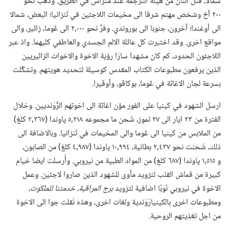
شمالا،‏ قُتل اثنان من هيئة الترجمة عند متراس في الطريق.‏ وذهب نحو
٢٠٠ أخ وشخص مهتم شرقا الى مخيمات اللاجئين في تَنزانيا؛‏ البعض،‏ شمالا
الى أوغندا؛‏ آخرون،‏ جنوبا الى بوروندي.‏ وفرَّ نحو ٠٠٠‏,٢ الى ڠوما،‏ زائير،‏ والى
مواقع اخرى.‏ وقد اختبرت كل عائلة الالم الجسدي والعاطفي كليهما.‏ واذ عبر
اللاجئون الحدود،‏ كم كان مشهدا سارّا رؤية الاخوة والاخوات الزائيريين
الذين يرفعون مطبوعات الكتاب المقدس كوسيلة لتحديد هويتهم.‏ وتشكَّلت
بسرعة لجان الاغاثة في ڠوما،‏ بوكاڤو،‏ وأوڤيرا.‏
ارسل الشهود في كينيا على الفور مؤن اغاثة الى اخوتهم الرُّوَنديين.‏ وخلال
الفترة من ٢٣ ايار الى ٢٧ تموز،‏ شُحن ما مجموعه ٢١٨‏,٥ پاوندا (‏٣٦٧‏,٢ كلغ)‏
من الملابس من كينيا الى ڠوما والى المخيمات في تَنزانيا.‏ وبالاضافة الى
ذلك،‏ شُحنت نحو ٤٣٧‏,٢ بطانية،‏ ٩٩٤‏,١٠ پاوندا (‏٩٨٧‏,٤ كلغ)‏ من الصابون،‏
و ٥١٥‏,١ پاوندا (‏٦٨٧ كلغ)‏ من المواد الطبية من نيروبي.‏ وأُرسلت ايضا خيام
كبيرة من قماش القنّب لتزويد مأوى للشهود الذين صاروا لاجئين.‏ وعمل
الاخوة في نيروبي نُوَبًا اضافية لتزويد
برج المراقبة،‏ خدمتنا للملكوت،‏
ومطبوعات اخرى بالكينيارُوَندية ولغات اخرى،‏ وهذه نُقلت جوا الى الاخوة
من اجل تغذيتهم الروحية.‏