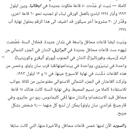
كاملة —‏ بُنيت او جُدِّدت ٥٠ قاعة ملكوت جديدة في
ايطاليا.‏
وبين ايلول
١٩٩٣ وأيار ١٩٩٤ ابتُدئ بالعمل الورقي لبناء او تجديد نحو ٦٠ قاعة اخرى،‏
وقُدِّر ان ٣٠ مشروعا آخر سيكون قد اضيف الى هذا الرقم بحلول نهاية آب
١٩٩٤.‏
وبُنيت ايضا قاعات محافل واسعة في بلدان عديدة.‏ فخلال السنة خُصِّصت
ليهوه ست قاعات محافل جديدة في
البرازيل،‏
اثنتان في الجزء الشمالي من
البلد (‏رَسيف وفورتاليزا)‏،‏ اثنتان في الجنوب (‏پورتو
آليڠري وكوريتيبا)‏،‏
واحدة في نيتيرُوي،‏ وواحدة في پيندامونهانڠبا قرب سان پاولو.‏ وخمس من
هذه القاعات دُشِّنت في نهاية الاسبوع عينها،‏ في ١١ و ١٢ ايلول ١٩٩٣.‏
وتُركت القاعتان في الجزء الشمالي الاستوائي مفتوحتَين من ثلاثة جوانب
للاستفادة كاملا من نسيم المحيط.‏ وفي نهاية السنة كانت هنالك ١٥ قاعة
محافل قيد الاستخدام؛‏ واثنتان منها (‏في كايمادوس،‏ ريو دي جانيرو،‏ وفي
ڤارجينڠ ڠراندي،‏ سان پاولو)‏ يمكن ان تَسَع كل منهما ٠٠٠‏,٧ شخص بشكل
مريح.‏
و
السويد
الآن لديها خمس قاعات محافل.‏ والأخيرة منها،‏ التي كانت سابقا