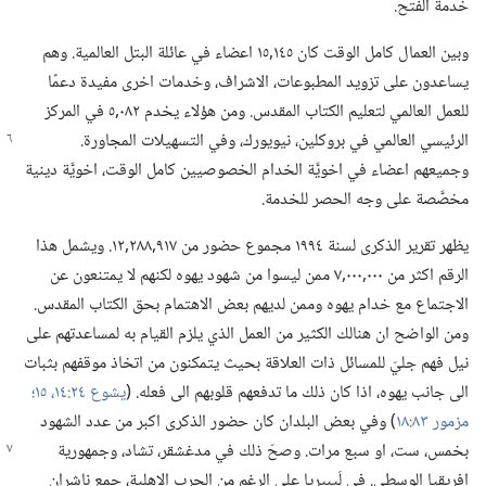
خدمة الفتح.‏
وبين العمال كامل الوقت كان ١٤٥‏,١٥ اعضاء في عائلة البتل العالمية.‏ وهم
يساعدون على تزويد المطبوعات،‏ الاشراف،‏ وخدمات اخرى مفيدة دعمًا
للعمل العالمي لتعليم الكتاب المقدس.‏ ومن هؤلاء يخدم ٠٨٢‏,٥ في المركز
الرئيسي العالمي في بروكلين،‏ نيويورك،‏ وفي
التسهيلات المجاورة.‏
وجميعهم اعضاء في اخويَّة الخدام الخصوصيين كامل الوقت،‏ اخويَّة دينية
مخصَّصة على وجه الحصر للخدمة.‏
يظهر تقرير الذكرى لسنة ١٩٩٤ مجموع حضور من ٩١٧‏,٢٨٨‏,١٢.‏ ويشمل هذا
الرقم اكثر من ٠٠٠‏,٠٠٠‏,٧ ممن ليسوا من شهود يهوه لكنهم لا يمتنعون عن
الاجتماع مع خدام يهوه وممن لديهم بعض الاهتمام بحق الكتاب المقدس.‏
ومن الواضح ان هنالك الكثير من العمل الذي يلزم القيام به لمساعدتهم على
نيل فهم جليّ للمسائل ذات العلاقة بحيث يتمكنون من اتخاذ موقفهم بثبات
الى جانب يهوه،‏ اذا كان ذلك ما تدفعهم قلوبهم الى فعله.‏ (‏
يشوع ٢٤:‏١٤،‏ ١٥؛‏
مزمور ٨٣:‏١٨
‏)‏ وفي بعض البلدان كان حضور الذكرى اكبر من عدد الشهود
بخمس،‏ ست،‏ او سبع مرات.‏ وصحّ ذلك في مدغشقر،‏ تشاد،‏ وجمهورية
افريقيا الوسطى.‏ في لَيبيريا على الرغم من الحرب الاهلية،‏ جمع ناشران