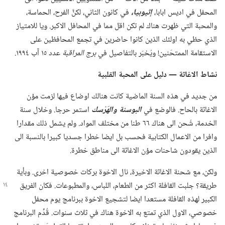
المحفل في اديس ابابا،‏
إثيوبيا،‏
في كانون الثاني،‏ لكنَّ الفرح،‏ الحماسة،‏
والمحبة التي ظهرت هناك لم تكن اقل مما في المحافل الاكبر.‏ ويا للامتياز
الذي حظي به اولئك الذين كانوا حاضرين في تجمع المحافظين على
الاستقامة الممتحَنين!‏ ويُخبَر بالتفاصيل في
برج المراقبة
عدد ١٥ آب ١٩٩٤.‏
نشاط الاغاثة —‏ دليل على المحبة القلبية
من جديد في هذه السنة الماضية كانت هنالك اوضاع فيها لزمت مؤن
الاغاثة بالحاح.‏ فالوضع في
البوسنة والهَرْسك
استمر حرجا.‏ وخلال سنة
الخدمة،‏ شُحن الى هناك ٦٦ طنا من مختلف المواد.‏ ولم يشمل ذلك مقدارا
وافرا من الاعمال الكتابية فحسب بل ايضا خطرا جسديا كبيرا بالنسبة الى
الذين يقودون شاحنات مؤن الاغاثة الى مناطق خطرة.‏
ولكن،‏ مع شحنة الاغاثة الاخيرة،‏ نال الاخوة بركات خصوصية اخرى.‏ وبأية
طريقة؟‏ جلبت القافلة اكثر من الطعام،‏ اللباس،‏
والمطبوعات.‏ فكان الفريق
الكبير لهذه القافلة مستعدا ايضا لتشجيع الاخوة ببرنامج يوم محفل
خصوصي،‏ الاول الذي تمتع به الاخوة هناك في ثلاث سنوات.‏ قُدِّم البرنامج