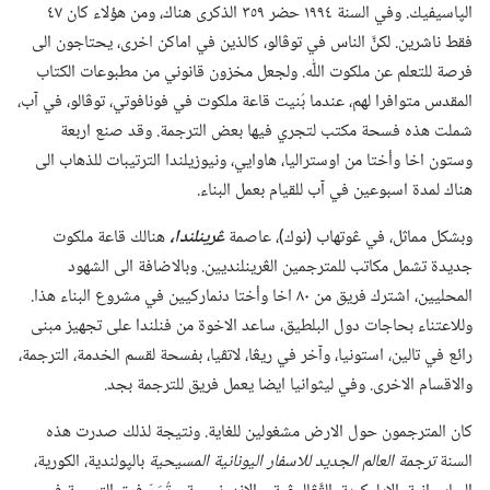
الپاسيفيك.‏ وفي السنة ١٩٩٤ حضر ٣٥٩ الذكرى هناك،‏ ومن هؤلاء كان ٤٧
فقط ناشرين.‏ لكنَّ الناس في توڤالو،‏ كالذين في اماكن اخرى،‏ يحتاجون الى
فرصة للتعلم عن ملكوت اللّٰه.‏ ولجعل مخزون قانوني من مطبوعات الكتاب
المقدس متوافرا لهم،‏ عندما بُنيت قاعة ملكوت في فونافوتي،‏ توڤالو،‏ في آب،‏
شملت هذه فسحة مكتب لتجري فيها بعض الترجمة.‏ وقد صنع اربعة
وستون اخا وأختا من اوستراليا،‏ هاوايي،‏ ونيوزيلندا الترتيبات للذهاب الى
هناك لمدة اسبوعين في آب للقيام بعمل البناء.‏
وبشكل مماثل،‏ في ڠوتهاب (‏نوك)‏،‏ عاصمة
ڠرينلندا،‏
هنالك قاعة ملكوت
جديدة تشمل مكاتب للمترجمين الڠرينلنديين.‏ وبالاضافة الى الشهود
المحليين،‏ اشترك فريق من ٨٠ اخا وأختا دنماركيين في مشروع البناء هذا.‏
وللاعتناء بحاجات دول البلطيق،‏ ساعد الاخوة من فنلندا على تجهيز مبنى
رائع في تالين،‏ استونيا،‏ وآخر في ريڠا،‏ لاتڤيا،‏ بفسحة لقسم الخدمة،‏ الترجمة،‏
والاقسام الاخرى.‏ وفي ليثوانيا ايضا يعمل فريق للترجمة بجد.‏
كان المترجمون حول الارض مشغولين للغاية.‏ ونتيجة لذلك صدرت هذه
السنة
ترجمة العالم الجديد للاسفار اليونانية المسيحية
بالپولندية،‏ الكورية،‏