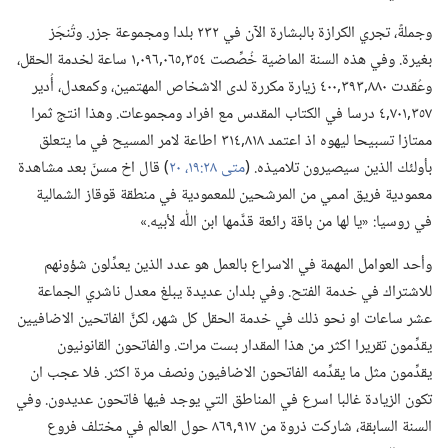
وجملةً،‏ تجري الكرازة بالبشارة الآن في ٢٣٢ بلدا ومجموعة جزر.‏ وتُنجَز
بغيرة.‏ وفي هذه السنة الماضية خُصِّصت ٣٥٤‏,٠٦٥‏,٠٩٦‏,١ ساعة لخدمة الحقل،‏
وعُقدت ٨٨٠‏,٣٩٣‏,٤٠٠ زيارة مكررة لدى الاشخاص المهتمين،‏ وكمعدل،‏ أُدير
٣٥٧‏,٧٠١‏,٤ درسا في الكتاب المقدس مع افراد ومجموعات.‏ وهذا انتج ثمرا
ممتازا تسبيحا ليهوه اذ اعتمد ٨١٨‏,٣١٤ اطاعة لامر المسيح في ما يتعلق
بأولئك الذين سيصيرون تلاميذه.‏ (‏
متى ٢٨:‏١٩،‏ ٢٠
‏)‏ قال اخ مسنّ بعد مشاهدة
معمودية فريق اممي من المرشحين للمعمودية في منطقة قوقاز الشمالية
في روسيا:‏ «يا لها من باقة رائعة قدَّمها ابن اللّٰه لأبيه.‏»‏
وأحد العوامل المهمة في الاسراع بالعمل هو عدد الذين يعدِّلون شؤونهم
للاشتراك في خدمة الفتح.‏ وفي بلدان عديدة يبلغ معدل ناشري الجماعة
عشر ساعات او نحو ذلك في خدمة الحقل كل شهر،‏ لكنَّ الفاتحين الاضافيين
يقدِّمون تقريرا اكثر من هذا المقدار بست مرات.‏ والفاتحون القانونيون
يقدِّمون مثل ما يقدِّمه الفاتحون الاضافيون ونصف مرة اكثر.‏ فلا عجب ان
تكون الزيادة غالبا اسرع في المناطق التي يوجد فيها فاتحون عديدون.‏ وفي
السنة السابقة،‏ شاركت ذروة من ٩١٧‏,٨٦٩ حول العالم في مختلف فروع