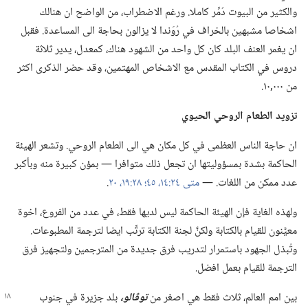
والكثير من البيوت دُمِّر كاملا.‏ ورغم الاضطراب،‏ من الواضح ان هنالك
اشخاصا مشبهين بالخراف في رُوَندا لا يزالون بحاجة الى المساعدة.‏ فقبل
ان يغمر العنف البلد كان كل واحد من الشهود هناك،‏ كمعدل،‏ يدير ثلاثة
دروس في الكتاب المقدس مع الاشخاص المهتمين،‏ وقد حضر الذكرى اكثر
من ٠٠٠‏,١٠.‏
تزويد الطعام الروحي الحيوي
ان حاجة الناس العظمى في كل مكان هي الى الطعام الروحي.‏ وتشعر الهيئة
الحاكمة بشدة بمسؤوليتها ان تجعل ذلك متوافرا —‏ بمؤن كبيرة منه وبأكبر
عدد ممكن من اللغات.‏ —‏
متى ٢٤:‏١٤،‏
٤٥؛‏
٢٨:‏١٩،‏ ٢٠
‏.‏
ولهذه الغاية فإن الهيئة الحاكمة ليس لديها فقط،‏ في عدد من الفروع،‏ اخوة
معيَّنون للقيام بالكتابة ولكنَّ لجنة الكتابة ترتِّب ايضا لترجمة المطبوعات.‏
وتُبذل الجهود باستمرار لتدريب فرق جديدة من المترجمين ولتجهيز فرق
الترجمة للقيام بعمل افضل.‏
بين امم العالم،‏ ثلاث فقط هي اصغر من
توڤالو،‏
بلد جزيرة في
جنوب