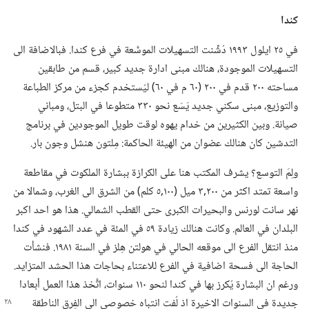
كندا
في ٢٥ ايلول ١٩٩٣ دُشِّنت التسهيلات الموسَّعة في فرع كندا.‏ فبالاضافة الى
التسهيلات الموجودة،‏ هنالك مبنى ادارة جديد كبير،‏ قسم من طابقين
مساحته ٢٠٠ قدم في ٢٠٠ (‏٦٠ م في ٦٠)‏ ليُستخدم كجزء من مركز الطباعة
والتوزيع،‏ مبنى سكني جديد يَسَع نحو ٣٣٠ متطوعا في البتل،‏ ومباني
صيانة.‏ وبين الكثيرين من خدام يهوه لوقت طويل الموجودين في برنامج
التدشين كان هنالك عضوان من الهيئة الحاكمة:‏ مِلتون هنشل وجون بار.‏
ولِمَ التوسع؟‏ يشرف المكتب هنا على الكرازة ببشارة الملكوت في مقاطعة
واسعة تمتد اكثر من ٢٠٠‏,٣ ميل (‏١٠٠‏,٥ كلم)‏ من الشرق الى الغرب،‏ وشمالا من
نهر سانت لورنس والبحيرات الكبرى حتى القطب الشمالي.‏ هذا هو احد اكبر
البلدان في العالم.‏ وكانت هنالك زيادة ٥٩ في المئة في عدد الشهود في كندا
منذ انتقل الفرع الى موقعه الحالي في هولتن هِلز في السنة ١٩٨١.‏ فنشأت
الحاجة الى فسحة اضافية في الفرع للاعتناء بحاجات هذا الحشد المتزايد.‏
ورغم ان البشارة يُكرز بها في كندا لنحو ١١٠ سنوات،‏ اتَّخذ هذا العمل أبعادا
جديدة في السنوات الاخيرة اذ لُفت انتباه خصوصي الى الفِرق
الناطقة