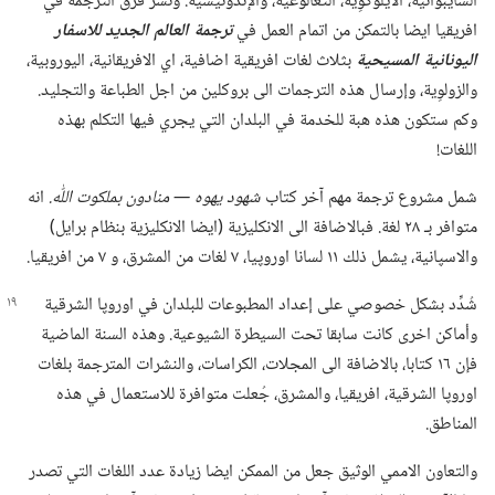
السايبوانية،‏ الايلوكوِية،‏ التَّڠالوڠية،‏ والإندونيسية.‏ وتُسَرّ فرق الترجمة في
افريقيا ايضا بالتمكن من اتمام العمل في
ترجمة العالم الجديد للاسفار
اليونانية المسيحية
بثلاث لغات افريقية اضافية،‏ اي الافريقانية،‏ اليوروبية،‏
والزولوِية،‏ وإرسال هذه الترجمات الى بروكلين من اجل الطباعة والتجليد.‏
وكم ستكون هذه هبة للخدمة في البلدان التي يجري فيها التكلم بهذه
اللغات!‏
شمل مشروع ترجمة مهم آخر كتاب
شهود يهوه —‏ منادون بملكوت اللّٰه.‏
انه
متوافر بـ‍ ٢٨ لغة.‏ فبالاضافة الى الانكليزية (‏ايضا الانكليزية بنظام برايل)‏
والاسپانية،‏ يشمل ذلك ١١ لسانا اوروپيا،‏ ٧ لغات من المشرق،‏ و ٧ من افريقيا.‏
شُدِّد بشكل خصوصي على إعداد المطبوعات للبلدان في اوروپا الشرقية
وأماكن اخرى كانت سابقا تحت السيطرة الشيوعية.‏ وهذه السنة الماضية
فإن ١٦ كتابا،‏ بالاضافة الى المجلات،‏ الكراسات،‏ والنشرات المترجمة بلغات
اوروپا الشرقية،‏ افريقيا،‏ والمشرق،‏ جُعلت متوافرة للاستعمال في هذه
المناطق.‏
والتعاون الاممي الوثيق جعل من الممكن ايضا زيادة عدد اللغات التي تصدر