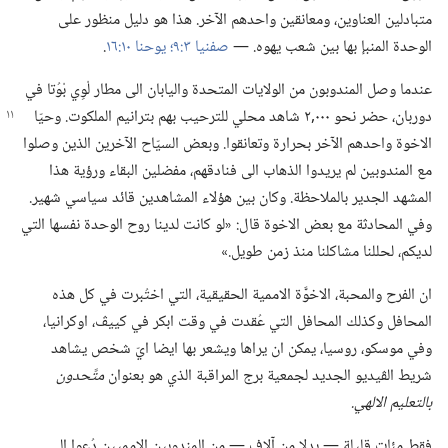
متبادلين العناوين،‏ ومعانقين واحدهم الآخر.‏ هذا هو دليل منظور على
الوحدة المنبإ بها بين شعب يهوه.‏ —‏
صفنيا ٣:‏٩؛‏
يوحنا ١٠:‏١٦
‏.‏
عندما وصل المندوبون من الولايات المتحدة واليابان الى مطار لْوِي بْوُتا في
دوربان،‏ حضر نحو ٠٠٠‏,٢ شاهد محلي للترحيب بهم بترانيم
الملكوت.‏ وحيّا
الاخوة واحدهم الآخر بحرارة وتعانقوا.‏ وبعض السيّاح الآخرين الذين وصلوا
مع المندوبين لم يريدوا الذهاب الى فنادقهم،‏ مفضلين البقاء ورؤية هذا
المشهد الجدير بالملاحظة.‏ وكان بين هؤلاء المشاهدين قائد سياسي شهير.‏
وفي المحادثة مع بعض الاخوة قال:‏ «لو كانت لدينا روح الوحدة نفسها التي
لديكم،‏ لحللنا مشاكلنا منذ زمن طويل.‏»‏
ان الفرح والمحبة،‏ الاخوَّة الاممية الحقيقية،‏ التي اختُبرت في كل هذه
المحافل وكذلك المحافل التي عُقدت في وقت ابكر في كييڤ،‏ اوكرانيا،‏
وفي موسكو،‏ روسيا،‏ يمكن ان يراها ويشعر بها ايضا ايّ شخص يشاهد
شريط الڤيديو الجديد لجمعية برج المراقبة الذي هو بعنوان
متَّحدون
بالتعليم الالهي.‏
فقط مئات قليلة —‏ بدلا من آلاف —‏ من المندوبين الامميين دُعوا الى