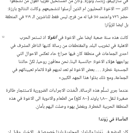
في ساراييڤو،‏ زِنِتْسا،‏ وتوزلا.‏ وكان من المستحيل تقريبا القول مَن تشجعوا
اكثر —‏ الاخوة المحليون ام الذين أُرسلوا لتشجيعهم.‏ وكانت النتائج بارزة:‏
حضر ٧٢٦ واعتمد ٥٥!‏ فيا له من فرح،‏ ليس فقط للناشرين الـ‍ ٢١٩ في المنطقة
بل ايضا للزوَّار!‏
كانت هذه سنة صعبة ايضا على الاخوة في
آنڠولا
اذ تستمر الحرب
الاهلية في تخريب البلد.‏ والمقتطفات من رسالة كتبها الناظر المشرف في
احدى الجماعات في منطقة كان فيها صراع حاد تعكس الاحوال التي
يواجهها هؤلاء الاخوة:‏ «بالنسبة الينا،‏ نحن معافَون روحيا،‏ لكنَّ حالتنا
الجسدية خطرة.‏ .‏ .‏ .‏ بعض الاخوة لم تعد لديهم قوة لاتمام تعييناتهم في
الجماعة،‏ ومع ذلك بذلوا هذا الجهد الكبير.‏»‏
عندما جرى تسلُّم هذه الرسالة،‏ اتُّخذت الاجراءات الضرورية لاستئجار طائرة
صغيرة لنقل ٨٠٠‏,١ پاوند (‏٨٠٠ كلغ)‏ من الطعام والادوية الى الاخوة في هذه
المنطقة الحربية الخطرة.‏ وبفضل يهوه وصلت اليهم بأمان.‏
المأساة في رُوَندا
كان الوضع في رُوَندا والبلدان المجاورة بارزا خصوصا في الاخبار.‏ وقبل ان