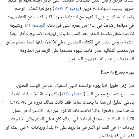
عندما حرَّض رجال الدين السلطات المحلية على حظر اجتماعاتهم او عندما
ضُربوا بسبب الشهادة للآخرين.‏ (‏
رومية ١٢:‏١٧-‏١٩
‏)‏ ومؤخرا تحسَّن الوضع،‏
واخوتنا شاكرون على تمكنهم من الشهادة بحرية اكبر.‏ اعرب عن الثقة بيهوه
في
ميانمار
شاهدٌ في الـ‍ ١١ من عمره ابقى في ذهنه
الجامعة ١٢:‏١
‏،‏ ونتيجة
لذلك،‏ انشغل بخدمة الحقل بعد المدرسة وفي نهايات الاسابيع،‏ وأدار ايضا
عشرة دروس بيتية في الكتاب المقدس.‏ وفي
انكلترا
بيَّنها ايضا مسلم سابق
من مذهب الفعَّالية صار خادما ليهوه معتمدا على الرغم من المقاومة
الشديدة من عشرائه الدينيين السابقين.‏
يهوه يسرع به حقا!‏
قبل زمن طويل انبأ يهوه بواسطة النبي اشعياء انه،‏ في الوقت المعيَّن،‏
سيسرع بتجميع محبي البر.‏ (‏
اشعياء ٦٠:‏٢٢
‏)‏ وتقرير سنة الخدمة الماضية
يعطي الدليل ان هذا ما يحدث تماما.‏ فقد كانت
هنالك ذروة من ٠٩٤‏,٩١٤‏,٤
شاهدا ممن وضعوا جانبا الاهتمامات الاخرى من اجل الاشتراك في عمل
الكرازة بالملكوت.‏ ومعدل الزيادة في العالم كان ٥ في المئة.‏ ولكن اختُبرت
زيادات ٢٠ في المئة او اكثر في ما يزيد على ٢٠ بلدا،‏ وزيادات ١٠ في المئة او
اكثر في ٢٩ بلدا آخر.‏