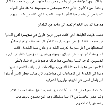
بها الآن
برج المراقبة
في آنٍ واحد.‏ وقبل سنة ظهرت في آنٍ واحد بـ‍ ٨١ لغة.‏
وابتداء من ١ كانون الثاني ١٩٩٥ سيحصل ما مجموعه ٩٧ لغة على المواد
نفسها في آنٍ واحد.‏ فيا للتأثير الموحِّد الجيد الذي لذلك في شعب يهوه!‏
مدرسة تدريب الخدام تمتد الى مزيد من البلدان
عندما عُيِّنت الطباعة التي كانت تجري لزمن طويل في
سويسرا
لفرع المانيا،‏
قلّ حجم عائلة البتل في سويسرا.‏ وهذا ادَّى الى فسحة متوافرة،‏ فتقرَّر
استعمالها من اجل مدرسة تدريب الخدام.‏ وخلال سنة الخدمة،‏ كانت
المدرسة تُدشَّن ايضا في البرازيل،‏ پورتو ريكو،‏ پولندا،‏ زامبيا،‏ غانا،‏ ڠوادلوپ،‏
الفيليپين،‏ كوريا،‏ كينيا،‏ وهايتي،‏ مما يؤلف مجموعا من ١١ بلدا.‏ وتلقَّى
التلاميذ من ٢٨ بلدا مختلفا التدريب.‏ وبالاضافة الى اولئك التلاميذ الذين
دُعوا الى الخدمة في الجماعات في مواطنهم،‏ كان هنالك بعض الذين أُرسلوا
الى بلدان اخرى في افريقيا وأوروپا الشرقية.‏
عُقدت الصفوف في ١٥ بلدا دُشِّنت فيها المدرسة قبل سنة الخدمة ١٩٩٤.‏
وقد حضر التلاميذ من ٣٦ بلدا مختلفا،‏ وهم الآن يعتنون بالجماعات
والمسؤوليات الاخرى.‏