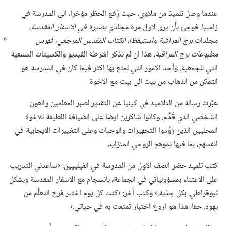
عندما وصل تلميذ من ملاوي،‏ حيث رُفع الحظر مؤخرا،‏ الى المدرسة في
زامبيا،‏ فوجئ بأن يرى لاول مرة مجلدَي
بصيرة في الاسفار المقدسة،‏
مجلدات
برج المراقبة
و
استيقظ!‏،‏ الكتاب المقدس
المرجعي،‏ فهرس
مطبوعات برج المراقبة،‏
هذا ان لم نذكر اشرطة الڤيديو والكسيتات السمعية
التي للجمعية.‏ وأحد الامور التي تمتع بها اكثر فيما كان في المدرسة هو
التمكن من الذهاب من بيت الى بيت مع الاخوة.‏
عبَّرت رسالة من التلاميذ في كينيا عن التقدير لصبر المعلمين والعون
الشخصي الذي قُدِّم.‏ وكانوا شاكرين ايضا على الضيافة اللطيفة للاخوة
المحليين الذين زوَّدوا التجهيزات والوجبات وعلى التغييرات الايجابية في
انفسهم،‏ بما فيها نموهم الروحي المتزايد.‏
كتب تلميذ حضر الصف الاول من المدرسة في الفيليپين:‏ ‹ساعدني التدريب
على الاعتناء بمسؤولياتي في الجماعة،‏ بانسجام مع الاسفار المقدسة وبشكل
ثيوقراطي،‏ بكل جدّية.‏› وكتب آخر:‏ ‹كنت كل يوم اختبر فرح التعلُّم من
يهوه.‏ حقا،‏ هذا هو اروع اختبار تمتعت به في حياتي.‏›‏