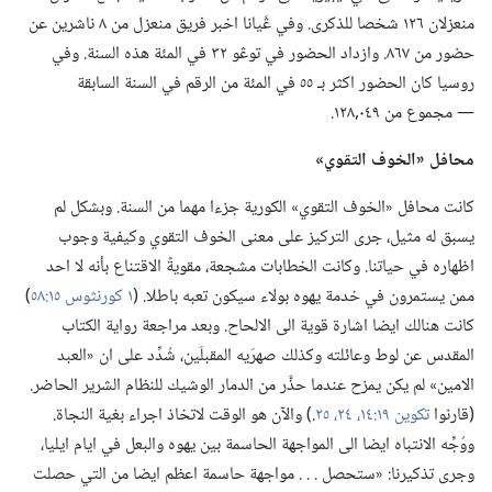
منعزلان ١٢٦ شخصا للذكرى.‏ وفي ڠَيانا اخبر فريق منعزل من ٨ ناشرين عن
حضور من ٨٦٧.‏ وازداد الحضور في توڠو ٣٢ في المئة هذه السنة.‏ وفي
روسيا كان الحضور اكثر بـ‍ ٥٥ في المئة من الرقم في السنة السابقة
—‏ مجموع من ٠٤٩‏,١٢٨.‏
محافل «الخوف التقوي»‏
كانت محافل «الخوف التقوي» الكورية جزءا مهما من السنة.‏ وبشكل لم
يسبق له مثيل،‏ جرى التركيز على معنى الخوف التقوي وكيفية وجوب
اظهاره في حياتنا.‏ وكانت الخطابات مشجعة،‏ مقويةً الاقتناع بأنه لا احد
ممن يستمرون في خدمة يهوه بولاء سيكون تعبه باطلا.‏ (‏
١ كورنثوس ١٥:‏٥٨
‏)‏
كانت هنالك ايضا اشارة قوية الى الالحاح.‏ وبعد مراجعة رواية الكتاب
المقدس عن لوط وعائلته وكذلك صهرَيه المقبلَين،‏ شُدِّد على ان «العبد
الامين» لم يكن يمزح عندما حذَّر من الدمار الوشيك للنظام الشرير الحاضر.‏
(‏قارنوا
تكوين ١٩:‏١٤،‏
٢٤،‏ ٢٥
‏.‏)‏ والآن هو الوقت لاتخاذ اجراء بغية النجاة.‏
ووُجِّه الانتباه ايضا الى المواجهة الحاسمة بين يهوه والبعل في ايام ايليا،‏
وجرى تذكيرنا:‏ «ستحصل .‏ .‏ .‏ مواجهة حاسمة اعظم ايضا من التي حصلت