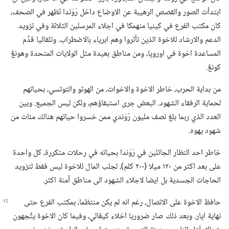
ابتدأت الصور والقصص الرهيبة عن الاوضاع داخل رُوَندا تَظهر في الصحف،‏
كان مكتب الفرع في كينيا منهمكا في اجلاء المرسلين الثلاثة وفي تزويد
الدعم والارشاد للاخوة الذين تأثروا وهم ابرياء بالاضطراب.‏ وتلقائيا قدَّم
المساعدة اخوة في اوروپا،‏ ومن مناطق بعيدة مثل الولايات المتحدة وهونڠ
كونڠ.‏
من بداية الحرب،‏ خاطر الاخوة والاخوات،‏ من الهوتو والتوتسي،‏ بحياتهم
لحماية الرفقاء الشهود.‏ البعض جرى استبقاؤهم،‏ ولكن ليس الجميع.‏ وبين
العدد الذي ربما بلغ نصف مليون رُوَندي ممن خسروا حياتهم هنالك مئات من
شهود يهوه.‏
خاطر احد النظار الجائلين في رُوَندا بحياته في رحلات متكررة،‏ كل واحدة
على بعد اكثر من ١٢٠ ميلا (‏٢٠٠ كلم)‏،‏ لجلب المال للاخوة ليس فقط لتزويد
الحاجات الجسدية بل ايضا لاجلاء الشهود الى مناطق آمنة اكثر.‏
حافظ الاخوة على الاتصال،‏ رغم انه لم يكن منتظما،‏ بمكتب الفرع حتى
نهاية ايار.‏ وبعد ذلك صار ضروريا اخلاء كيڠالي،‏ وفيما كان الاخوة يتَّجهون