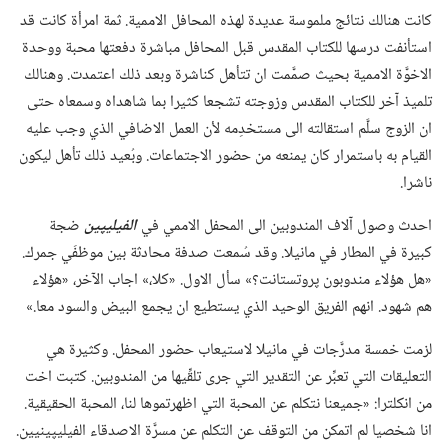
كانت هنالك نتائج ملموسة عديدة لهذه المحافل الاممية.‏ ثمة امرأة كانت قد
استأنفت درسها للكتاب المقدس قبل المحافل مباشرة دفعتها محبة ووحدة
الاخوَّة الاممية بحيث صمَّمت ان تتأهل كناشرة وبعد ذلك اعتمدت.‏ وهنالك
تلميذ آخر للكتاب المقدس وزوجته تشجعا كثيرا بما شاهداه وسمعاه حتى
ان الزوج سلَّم استقالته الى مستخدِمه لأن العمل الاضافي الذي وجب عليه
القيام به باستمرار كان يمنعه من حضور الاجتماعات.‏ وبُعيد ذلك تأهل ليكون
ناشرا.‏
احدث وصول آلاف المندوبين الى المحفل الاممي في
الفيليپين
ضجة
كبيرة في المطار في مانيلا.‏ وقد سُمعت صدفة محادثة بين موظفَي جمرك.‏
«هل هؤلاء مندوبون پروتستانت؟‏» سأل الاول.‏ «كلا،‏» اجاب الآخر،‏ «هؤلاء
هم شهود.‏ انهم الفريق الوحيد الذي يستطيع ان يجمع البيض والسود معا.‏»‏
لزمت خمسة مدرَّجات في مانيلا لاستيعاب حضور المحفل.‏ وكثيرة هي
التعليقات التي تعبِّر عن التقدير التي جرى تلقِّيها من المندوبين.‏ كتبت اخت
من انكلترا:‏ «جميعنا نتكلم عن المحبة التي اظهرتموها لنا،‏ المحبة الحقيقية.‏
انا شخصيا لم اتمكن من التوقف عن التكلم عن مسرَّة الاصدقاء الفيليپينيين.‏