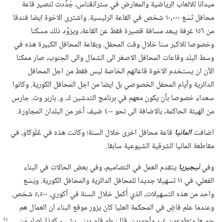
ميدانا للالعاب الرياضية والمعارض في سترانڠناس،‏ جُدِّدت لتصير قاعة
محافل تَسَع ٠٠٠‏,١٠ شخص في القاعة الرئيسية.‏ واشترى الاخوة ايضا فندقا
من ١٥٦ غرفة يبعد مسافة قصيرة فقط عن القاعة،‏ ويزوِّد ذلك مسكنا
وخصوصا للاكبر سنا خلال وقت المحفل.‏ وبقاعة المحافل الكبيرة هذه في
وسط البلد وقاعات المحافل الاصغر الى الشمال والى الجنوب،‏ صار ممكنا
الآن ان يستخدم الاخوة قاعاتهم الخاصة ليس فقط من اجل المحافل
الدائرية وأيام المحفل الخصوصي بل ايضا من اجل المحافل الكورية.‏ وكانوا
سعداء خصوصا بأن يكون معهم في برنامج التدشين ك.‏ و.‏ باربر وث.‏ جارس
من الهيئة الحاكمة،‏ بالاضافة الى نحو ٤٠٠ ضيف آخر من البلدان المجاورة.‏
اضافت
المانيا
قاعة محافل اخرى خلال السنة؛‏ وكانت هذه في ڠلَوْكاوْ،‏ في
مقاطعة المانيا الشرقية الشيوعية سابقا.‏
وفي
نَيجيريا
يتقدم العمل في التصاميم،‏ وفي بعض الحالات في البناء
الفعلي،‏ في ١١ تسهيلا جديدا للمحافل الدائرية والمحافل الكورية.‏ ويَسَع
واحد من هذه التسهيلات،‏ الذي أُكمل خلال السنة في آكوري،‏ ٥٠٠‏,٥ شخص.‏
وعندما علم قاضٍ في المحكمة العليا كان يزور موقع البناء ان العمال هم
جميعا متطوعون غير مأجورين،‏ قال:‏
‏«لو قام ديني بشيء كهذا،‏ لصار مَن