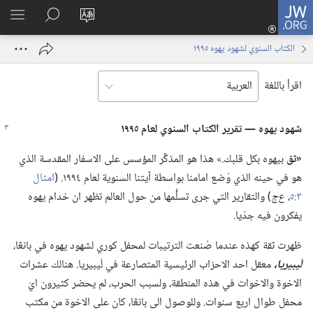
JW.ORG
تسجيل
تغيير
البحث
اظهر
الدخول
لغة
في
القائم
(يفتح
الكتاب السنوي لشهود يهوه ١٩٩٥
الموقع
JW.‎ORG
نافذة
جديدة)
اقرأ باللغة
شهود يهوه —‏ تقرير الكتاب السنوي لعام ١٩٩٥
‏«ثق
بيهوه بكل قلبك.‏» هذا هو المذكِّر المؤسس على الاسفار المقدسة الذي
هو في حينه الذي وُضع امامنا بواسطة آيتنا السنوية لعام ١٩٩٤.‏ (‏
امثال
٣:‏٥
‏،‏
ع‌ج
‏)‏ والتقارير التي جرى تسلُّمها من حول العالم تظهر ان خدام يهوه
يفكرون فيه جدّيا.‏
ظهرت ثقة كهذه عندما صُنعت الترتيبات لمحفل كوري لشهود يهوه في بانڠا،‏
لَيبيريا،‏
معقل احد الاحزاب الرئيسية المتصارعة في لَيبيريا.‏ هنالك عشرات
الاخوة والاخوات في هذه المنطقة،‏ ولسبب الحرب،‏ لم يحضر كثيرون ايّ
محفل طوال اربع سنوات.‏ وللوصول الى بانڠا،‏ كان على الاخوة من مكتب