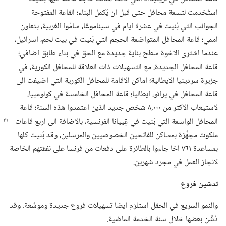
استُخدمت لتسعة محافل حتى قبل ان يُكمل البناء؛‏ القاعة المفتوحة
الجوانب التي بُنيت في عشرة ايام في سيناموڠا،‏ سامْوا الغربية،‏ بتعاون
اممي؛‏ قاعة المحافل المتواضعة الحجم التي بُنيت في بيت لحم،‏ اسرائيل،‏
عندما اشترى الاخوة سطح بناية جديدة مع الحق في بناء طابق اضافي؛‏
قاعة المحافل الجديدة،‏ مع التسهيلات ذات العلاقة للمحافل الكورية،‏ في
جزيرة سردينيا الايطالية؛‏ اماكن الاقامة للمحافل الكورية التي اضيفت الى
قاعة المحافل في پراتو،‏ ايطاليا؛‏ قاعة المحافل الخامسة في كولومبيا،‏
لاستيعاب الاكثر من ٠٠٠‏,٨ شخص جديد الذين اعتمدوا هذه السنة؛‏ قاعة
المحافل الواسعة التي بُنيت في
ڠِييانا الفرنسية،‏ بالاضافة الى اربع قاعات
ملكوت مجهَّزة بمساكن للفاتحين الخصوصيين والمرسلين،‏ وقد بُنيت كلها
بمساعدة ٧٦١ اخا جاءوا بالطائرة على دفعات من فرنسا على نفقتهم الخاصة
لانجاز العمل في مجرد شهرين.‏
تدشين فروع
والنمو السريع في الحقل استلزم ايضا تسهيلات فروع جديدة وموسَّعة.‏ وقد
دُشِّن بعضها خلال سنة الخدمة الماضية.‏