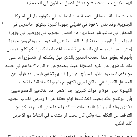
انهم ودّيون جدا ومضيافون بشكل اصيل وجادّون في الخدمة.‏»‏
شملت سلسلة المحافل الاممية هذه ايضا تشيلي وكولومبيا،‏ في اميركا
الجنوبية.‏ وقد بذل الاخوة في
تشيلي
جهودا كبيرة ليكونوا
حاضرين في
المحفل في سانتياڠو،‏ مسافرين من اقصى الجنوب في پورڤِنير في جزيرة
تييرا دِل فْوِڠو،‏ من مدينة اريكا الشمالية على الحدود الپيروية،‏ ومن جزيرة
إستر البعيدة.‏ ورغم ان ذلك شمل تضحية اقتصادية كبيرة،‏ كم كانوا فرحين
بأنهم لم يفوِّتوا هذا الحدث الجدير بالذكر!‏ فهل يمكنكم ان تتصوَّروا ما عنى
ذلك للناشرين من الفرق المنعزلة حيث يجتمع من ١٠ الى ١٥؟‏ ها هم في حشد
من ٨٩١‏,٨٠ مندوبا ملأوا المدرَّج القومي!‏ قلوبهم تخفق فرحا.‏ لقد قرأوا عن
المحافل الكبيرة في اماكن اخرى،‏ لكنهم لم يفهموا كاملا قط ما تعنيه
الكينونة بين اخوة وأخوات كثيرين جدا!‏ شعر احد الفاتحين الخصوصيين
بأن البرنامج حثَّه بحيث اخذ تسعة ايام عطلة لقراءة ودرس الكتاب الجديد
منادون
وقد أُثير وسُرّ بالمعلومات —‏ كثيرا جدا حتى انه لم يتمكن من
التوقف عن التكلم عنه ولكن كان يجب ان يشترك في النقاط مع الآخرين
كلما امكن.‏
تبع المحفل في تشيلي محفلٌ في
كولومبيا،‏
انضم فيه ٠٠٠‏,٣ مندوب من ٣١