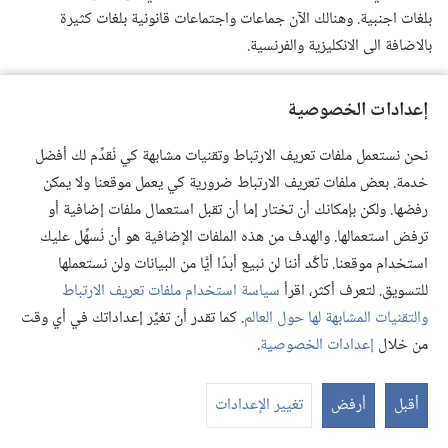
بلغات اجنبية.‏ وهنالك الآن جماعات واجتماعات قانونية بلغات كثيرة
بالاضافة الى الانكليزية والفرنسية.‏
تاهيتي
إعدادات الخصوصية
في وسط جنوب المحيط الپاسيفيكي،‏ دُشِّنت تسهيلات فرع جديدة جميلة
نحن نستعمل ملفات تعريف الارتباط وتقنيات مشابهة كي نُقدِّم لك أفضل
في تاهيتي في ١١ كانون الاول ١٩٩٣.‏ ومِلتون هنشل،‏ عضو في الهيئة
خدمة. بعض ملفات تعريف الارتباط ضرورية كي يعمل موقعنا ولا يمكن
الحاكمة،‏ الذي تكلَّم في برنامج التدشين،‏ ذكَّر كل الحاضرين ان الاهم ليس
رفضها. ولكن بإمكانك أن تختار إما أن تقبل استعمال ملفات إضافية أو
جمال البناء بل العمل الذي سيجري داخل المبنى.‏
ترفض استعمالها. والهدف من هذه الملفات الإضافية هو أن نُسهِّل عليك
كان تشييد مبنى كهذا بالتبرعات الطوعية والعمل الطوعي ذا اهمية اخبارية
استخدام موقعنا. تأكَّد أننا لن نبيع أبدًا أيًّا من البيانات ولن نستعملها
دون شك،‏ وقد تحدثت الاخبار التلفزيونية عن التدشين في برنامجها العالمي.‏
للتسويق. لتعرف أكثر، اقرأ
سياسة استخدام ملفات تعريف الارتباط
قبل اثنتين وستين سنة،‏ في السنة ١٩٣١،‏ وصل سيدني شِپرْد،‏ واحد من
والتقنيات المشابهة لها حول العالم
. كما تقدر أن تغيِّر إعداداتك في أي وقت
شهود يهوه،‏ الى تاهيتي وحاول ان يكرز.‏ وتبعه فرانك دِيوَر.‏ ولكن لم يُسمح
من خلال
إعدادات الخصوصية
.
عر
لأيّ منهما بأن يبقى طويلا جدا.‏ أما الآن فهنالك اكثر من ٧٠٠‏,١ شاهد في
الم
تاهيتي وجزر پولينيزيا الفرنسية الاخرى.‏
أقبل
أرفض
تغيير الإعدادات
سامْوا الغربية