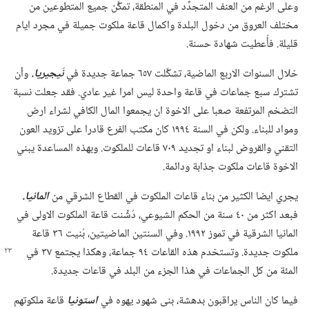
وعلى الرغم من العنف المتجدِّد في المنطقة،‏ تمكَّن جميع المتطوعين من
مختلف العروق من دخول البلدة واكمال قاعة ملكوت جميلة في مجرد ايام
قليلة.‏ فأُعطيت شهادة حسنة.‏
خلال السنوات الاربع الماضية،‏ تشكَّلت ٦٥٧ جماعة جديدة في
نَيجيريا.‏
وأن
تشترك سبع جماعات في قاعة واحدة ليس امرا غير عادي.‏ فقد جعلت نسبة
التضخم المرتفعة صعبا على الاخوة ان يجمعوا المال الكافي لشراء ارض
ومواد للبناء.‏ ولكن في السنة ١٩٩٤ كان مكتب الفرع قادرا على تزويد العون
التقني والقروض لبناء او تجديد ٧٠٩ قاعات للملكوت.‏ وبهذه المساعدة يبني
الاخوة قاعات ملكوت جذابة ودائمة.‏
يجري ايضا الكثير من بناء قاعات الملكوت في القطاع الشرقي من
المانيا.‏
فبعد اكثر من ٤٠ سنة من الحكم الشيوعي،‏ دُشِّنت قاعة الملكوت الاولى في
المانيا الشرقية في تموز ١٩٩٢.‏ وفي السنتين الماضيتين،‏ بُنيت ٣٦ قاعة
ملكوت جديدة.‏ وتستخدم هذه القاعات ٩٤
جماعة،‏ وهكذا يجتمع ٣٧ في
المئة من كل الجماعات في هذا الجزء من البلد في قاعات جديدة.‏
فيما كان الناس يراقبون بدهشة،‏ بنى شهود يهوه في
استونيا
قاعة ملكوتهم