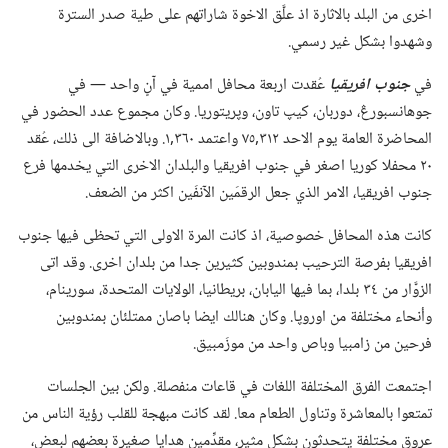
اخرى من البلد بالاثارة اذ علَّق الاخوة شاراتهم على طية صدر السترة
وشهدوا بشكل غير رسمي.‏
في
جنوب افريقيا
عُقدت اربعة محافل اممية في آنٍ واحد —‏ في
جوهانسبورڠ،‏ دوربان،‏ كيپ تاون،‏ وپريتوريا.‏ وكان مجموع عدد الحضور في
المحاضرة العامة يوم الاحد ٣١٢‏,٧٥ واعتمد ٣٦٠‏,١.‏ وبالاضافة الى ذلك،‏ عُقد
٢٠ محفلا كوريا اصغر في جنوب افريقيا والبلدان الاخرى التي يخدمها فرع
جنوب افريقيا،‏ الامر الذي جعل الرقمَين الآنفَين اكثر من الضعف.‏
كانت هذه المحافل خصوصية،‏ اذ كانت المرة الاولى التي تحظى فيها جنوب
افريقيا بفرصة الترحيب بمندوبين كثيرين جدا من بلدان اخرى.‏ وقد اتى
الزوَّار من ٣٤ بلدا،‏ بما فيها اليابان،‏ بريطانيا،‏ الولايات المتحدة،‏ سورينام،‏
وأنحاء مختلفة من اوروپا.‏ وكان هنالك ايضا باصان ممتلئان بمندوبين
فرحين من زامبيا وباص واحد من موزَمبيق.‏
اجتمعت الفرق المختلفة اللغات في قاعات منفصلة.‏ ولكن بين الجلسات
تمتعوا بالمعاشرة وتناول الطعام معا.‏ لقد كانت مبهجة للقلب رؤية الناس من
عروق مختلفة يتحدثون بشكل مثير،‏ مقدِّمين هدايا صغيرة بعضهم لبعض،‏