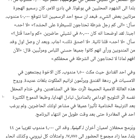
بلدا الى الشهود المحليين في بوڠوتا.‏ في بادئ الامر،‏ كان رسميو الهجرة
مرتابين بعض الشيء.‏ فبعد ان سمع احد الرسميين اننا نتوقع ٠٠٠‏,٤٠ مندوب،‏
سأل:‏ «الى كم رجل شرطة تحتاجون للسيطرة على الحشد؟‏» «لا احد،‏»
اجبنا.‏ لقد اوضحنا انه كان ٠٠٠‏,٨٠ في تشيلي حاضرين.‏ «كم واحدا قُتل؟‏»
سأل.‏ «لا احد،‏» قلنا ثانية.‏ «لا اصدق ذلك،‏» اجاب.‏ وبعد ان وصل اول وفد
من المندوبين ورأى انهم كانوا جميعا حسني اللباس ومرتَّبين،‏ قال:‏ «الآن
افهم لماذا لا تحتاجون الى الشرطة في محفلكم.‏»‏
وفي احد الفنادق حيث مكث ٥٠٠‏,١ مندوب،‏ كان الاخوة يجتمعون في
الامسيات في ردهة الفندق ويرنِّمون ترانيم الملكوت بلغات عديدة.‏ وروح
هذه العائلة الاممية الحميمة اثَّرت حقا في المشاهدين.‏ وفي ختام المحفل
نفسه اثَّر التلويح الوداعي بالمناديل،‏ تبادل الهدايا،‏ وطبعا
الدموع الكثيرة
بعد الترنيمة الختامية تأثيرا عميقا في مشاعر اولئك الحاضرين.‏ ولم يرغب
احد في المغادرة حتى بعد وقت طويل من انتهاء البرنامج.‏
وبُرمج محفلان امميان آخران لـ‍
كينيا.‏
وقد اتى ٠٠٠‏,٤ مندوب تقريبا من ٤٤
بلدا،‏ مما زاد مجموع الحضور الى ٨٧٥‏,١٧.‏ وامتلأت كل نيروبي،‏ وكذلك انحاء