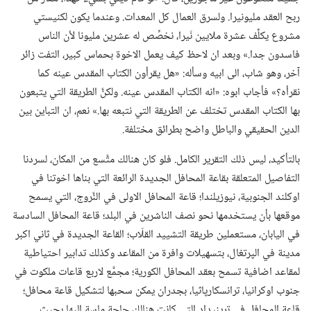
ربح العقد مليونيرا.‏ ولسرق العمال كل المعدات.‏ وعندما يكون لكنيستي
مشروع يكلِّف عشرة ملايين نَيرا،‏ نخصِّص له عشرين مليونا لأن الناس
فاسدون جدا.‏» وبعد ان لاحظ كيف يعمل الاخوة بحماس كبير،‏ التفت زائر
آخر،‏ وهو شاب،‏ الى ابيه وسأله:‏ «هل يقرأون الكتاب المقدس عينه كما
نقرأه؟‏» فأجاب ابوه:‏ «انه الكتاب المقدس عينه.‏ ولكنَّ الطريقة التي يتبعون
بها الكتاب المقدس تختلف عن الطريقة التي نتبعه بها.‏» نعم،‏ ان التباين بين
الدين الحقيقي والباطل واضح بطرائق مختلفة.‏
بالتأكيد،‏ ليس ذلك التقرير الكامل.‏ فلو كان هنالك متَّسع من المكان،‏ لسردنا
التفاصيل المتعلقة بقاعة المحافل الجديدة الرائعة التي بناها اخوتنا في
اوكلند الجنوبية،‏ نيوزيلندا؛‏ قاعة المحافل الاولى في النَّروج،‏ التي يسمح
موقعها بأن يستخدمها نحو نصف الناشرين في البلد؛‏ قاعة المحافل السادسة
في اليابان،‏ مستعملين طريقة التشييد القلّاب؛‏ القاعة الجديدة في ثاني اكبر
مدينة في الپرتغال،‏ بتسهيلات وافرة من المقاعد وكذلك تدابير احتياطية
لمقاعد اضافية تسمح بعقد المحافل الكورية؛‏ مجمَّع لاربع قاعات ملكوت في
جنوب اوكرانيا،‏ ترانسكارپاثيا،‏ بجدران يمكن سحبها لتشكيل قاعة محافل؛‏
قاعة المحافل في ترينيداد التي كانت هنالك حاجة ماسة اليها بحيث