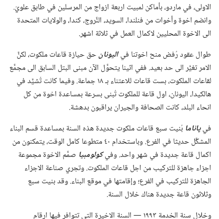
الاولى،‏ في ماردو،‏ بأماكن لمبيت اربعة ازواج من المرسلين في طابق علويّ.‏
وانضم اخوة وأخوات من فنلندا،‏ السويد،‏ النَّروج،‏ كندا،‏ والولايات المتحدة
الى الاخوة المحليين لاكمال العمل في ثلاثة اشهر.‏
طوال عقود رُفض منح اخوتنا في
اليونان
حق حيازة قاعات ملكوت،‏ لكنَّ
الامر تغيَّر الى حد بعيد.‏ ففي اثينا يتحوَّل الآن مبنى البتل السابق الى مجمَّع
لقاعات الملكوت،‏ بست قاعات للاعتناء بـ‍ ١٨ جماعة.‏ وفيما كانت تُشيَّد في
هالكيدا،‏ اليونان،‏ اول قاعة للملكوت تُبنى بسرعة بمساعدة اخوة من كل
انحاء البلد،‏ كانت الصحافة والجيران يراقبون بدهشة.‏
في
پاناما
بُنيت سبع قاعات ملكوت جديدة هذه السنة بمساعدة قسم البناء
المشكَّل حديثا في الفرع.‏ وباستخدام ٤٠ متطوعا كامل الوقت،‏ يتمكنون من
اكمال قاعة جديدة في شهر واحد.‏ وفي
كولومبيا
صمَّم الاخوة مجموعة
اجزاء جاهزة للتركيب من اجل قاعات الملكوت.‏ وتجري صناعة الاجزاء
الجاهزة للتركيب في الفرع؛‏ وإقامتها في موقع البناء.‏ وقد بنيت سبع
وثلاثون قاعة جديدة هناك خلال السنة.‏
وخلال سنة الخدمة ١٩٩٣ —‏ السنة الاخيرة التي تتوافر فيها ارقام