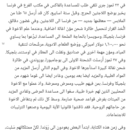
في ٢٢ تموز جرى تلقي طلب للمساعدة بالفاكس في مكتب الفرع في فرنسا
يخبر بوضع اللاجئين الحرج.‏ وقبل ستة اسابيع،‏ كان قد أُرسل ٦٥ طنا من
الملابس —‏ معظمها جديد —‏ من فرنسا الى اللاجئين.‏ وفي غضون دقائق،‏
اتُّخذ القرار لتحميل طائرة شحن مؤنَ اغاثة اضافية.‏ وعندما علم الاخوة في
فرنسا،‏ بلجيكا،‏ وسويسرا بالحاجة الملحة الى المساعدة،‏ تبرَّعوا بما يساوي
نحو ٠٠٠‏,٦٠٠‏,١ دولار
اميركي.‏ ووُضع الطعام،‏ الادوية،‏ مرشِّحات لتنقية
المياه،‏ ومؤن مهمة اخرى في صناديق ونقلت الى المطار في اوستند،‏ بلجيكا.‏
وفي ٢٧ تموز أُرسلت الشحنة الاولى الى بوجامبورا،‏ بوروندي،‏ في طائرة
شحن نفاثة كبيرة استأجرها الاخوة.‏ وفي اليوم التالي أُرسل المزيد من
المواد الطبية،‏ والمزيد ايضا بعد يومين.‏ وغادر ايضا الى ڠوما شهود من
بلجيكا وفرنسا،‏ بمن فيهم طبيب وممرض وممرضة.‏ واذ عملوا مع الاخوة
المحليين الذين لهم خبرة طبية،‏ سعَوا الى مساعدة المرضى وتفادي المزيد
من الميتات بفرض قواعد صحية صارمة.‏ وسط كل ذلك لم يتغاضَ الاخوة
عن حاجاتهم الروحية.‏ فقد ناقشوا قانونيا الآية اليومية وصنعوا الترتيبات
للاجتماعات.‏
وفي زمن هذه الكتابة،‏ ابتدأ البعض يعودون الى رُوَندا.‏ لكنَّ ممتلكاتهم سُلبت،‏