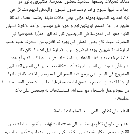
هنالك تعديلات يصنعها التلاميذ لحضور المدرسة.‏ فكثيرون يأتون من
جماعات فيها شيوخ وخدام مساعدون قليلون.‏ والبعض لديهم مشاكل في
ترك اعمالهم الدنيوية بدوام جزئي.‏ وفي حالات قليلة،‏ يعتمد اعضاء العائلة
عليهم من اجل الدعم،‏ او يكون لهم والدون غير مؤمنين.‏ وأحد الاخوة الشبان
الذين دُعوا الى المدرسة في الارجنتين كان قد انهى مقرَّرا خصوصيا في
المصرف حيث كان يعمل.‏ فصلّى الى يهوه ثم اقترب من المشرف عليه لطلب
اجازة لمدة شهرين.‏ وبعد توضيح سبب الاجازة قيل له:‏ «اذا كان ذلك
لفائدتك،‏ فعندئذ يمكنك الذهاب.‏» وثمة شاب في بوليڤيا كان قد وقَّع عقد
بناء تلقَّى دعوة الى المدرسة.‏ ونشأت مشكلة بعد اخرى في العمل،‏ لكنه انهى
المشروع في اليوم الذي برمج فيه للسفر الى المدرسة.‏ واختتم قائلا:‏ «ادرك
ان هذا الامتياز العظيم يستحق اية تضحية.‏ فإذا طلب الشخص المساعدة
من يهوه وعمل بانسجام مع صلواته،‏ فسيُستجاب له ويحصل على بركة
عظيمة.‏»‏
البناء على نطاق عالمي لسدّ الحاجات الملحة
منذ زمن طويل،‏ تكلَّم يهوه نبويا الى هيئته المشبَّهة بامرأة بواسطة اشعياء،‏
قائلا:‏ «أَوسعي مكان خيمتك .‏ .‏ .‏ لا تُمسكي.‏ أَطيلي اطنابك وشدِّدي اوتادك.‏»