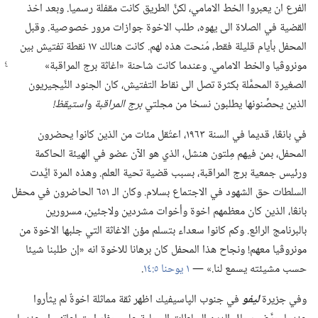
الفرع ان يعبروا الخط الامامي،‏ لكنَّ الطريق كانت مقفلة رسميا.‏ وبعد اخذ
القضية في الصلاة الى يهوه،‏ طلب الاخوة جوازات مرور خصوصية.‏ وقبل
المحفل بأيام قليلة فقط،‏ مُنحت هذه لهم.‏ كانت هنالك ١٧ نقطة تفتيش بين
مونروڤيا والخط الامامي.‏ وعندما كانت شاحنة «اغاثة برج المراقبة»
الصغيرة المحمَّلة بكثرة تصل الى نقاط التفتيش،‏ كان الجنود النَّيجيريون
الذين يحصِّنونها يطلبون نسخا من مجلتي
برج المراقبة
و
استيقظ!‏
في بانڠا،‏ قديما في السنة ١٩٦٣،‏ اعتُقل مئات من الذين كانوا يحضرون
المحفل،‏ بمن فيهم مِلتون هنشل،‏ الذي هو الآن عضو في الهيئة الحاكمة
ورئيس جمعية برج المراقبة،‏ بسبب قضية تحية العلم.‏ وهذه المرة ايَّدت
السلطات حق الشهود في الاجتماع بسلام.‏ وكان الـ‍ ٦٥١ الحاضرون في محفل
بانڠا،‏ الذين كان معظمهم اخوة وأخوات مشردين ولاجئين،‏ مسرورين
بالبرنامج الرائع.‏ وكم كانوا سعداء بتسلم مؤن الاغاثة التي جلبها الاخوة من
مونروڤيا معهم!‏ ونجاح هذا المحفل كان برهانا للاخوة انه «إن طلبنا شيئا
حسب مشيئته يسمع لنا.‏» —‏
١ يوحنا ٥:‏١٤
‏.‏
وفي جزيرة
ليفو
في جنوب الپاسيفيك اظهر ثقة مماثلة اخوةٌ لم يثأروا