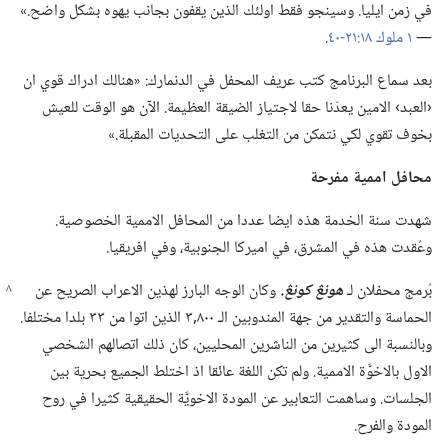
في زمن ايليا.‏ وسينجو فقط اولئك الذين يقفون بجانب يهوه بشكل واضح.‏»
—‏
١ ملوك ١٨:‏٢١-‏٤٠
‏.‏
بعد سماع البرنامج كتب عريف المحفل في الدنمارك:‏ «هنالك ادراك قوي ان
‹العبد› الامين يعدّنا حقا لاجتياز الضيقة العظيمة.‏ الآن هو الوقت للعيش
بخوف تقوي لكي نتمكن من التغلب على التحديات المقبلة.‏»‏
محافل اممية مفرحة
شهدت سنة الخدمة هذه ايضا عددا من المحافل الاممية الخصوصية.‏
وعُقدت هذه في المشرق،‏ في اميركا الجنوبية،‏ وفي افريقيا.‏
بُرمج محفلان لـ‍
هونڠ كونڠ.‏
وكان الوجه البارز لهذين الاعراب الصريح عن
الحماسة والتقدير من جهة المندوبين الـ‍ ٨٠٠‏,٣ الذين اتوا من ٣٣ بلدا مختلفا.‏
وبالنسبة الى كثيرين من الناشرين المحليين،‏ كان ذلك اتصالهم الشخصي
الاول بالاخوَّة الاممية.‏ ولم تكن اللغة عائقا اذ اختلط الجميع بحرية بين
الجلسات.‏ وساهمت التعابير عن المودة الاخويَّة الحقيقية كثيرا في روح
المودة والفرح.‏