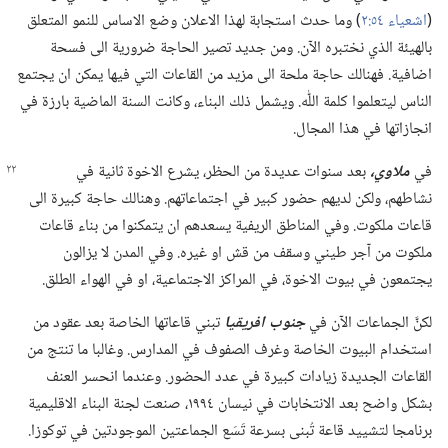
(‏
اشعياء ٥٤:‏٢
‏)‏ وما حدث استجابة لهذا الاعلان وضع الاساس للنمو المتعلق
بالهيئة الذي نختبره الآن.‏ ومن جديد تصير الحاجة ضرورية الى فسحة
اضافية.‏ فهنالك حاجة ملحة الى مزيد من القاعات التي فيها يمكن ان يجتمع
الناس ليتعلموا كلمة اللّٰه.‏ ويشمل ذلك البناء،‏ وكانت السنة الماضية بارزة في
انجازاتها في هذا المجال.‏
في
ملاوي،‏
بعد سنوات عديدة من الحظر،‏ يشرع الاخوة ثانية في
نشاطهم،‏ ولكن لديهم حضور كبير في اجتماعاتهم.‏ وهنالك حاجة كبيرة الى
قاعات ملكوت.‏ وفي المناطق الريفية يسعدهم ان يتمكنوا من بناء قاعات
ملكوت من آجر طيني وسقف من قش او غيره.‏ وفي المدن لا يزالون
يجتمعون في بيوت الاخوة،‏ في المراكز الاجتماعية،‏ او في الهواء الطلق.‏
لكنَّ الجماعات الآن في
جنوب افريقيا
تبني قاعاتها الخاصة بعد عقود من
استخدام البيوت الخاصة وغرف الصفوف في المدارس.‏ وغالبا ما تنتج من
القاعات الجديدة زيادات كبيرة في عدد الحضور.‏ وعندما انحسر العنف
بشكل واضح بعد الانتخابات في نيسان ١٩٩٤،‏ صنعت لجنة البناء الاقليمية
برنامجا لتشييد قاعة تُبنى بسرعة تَسَع الجماعتين الموجودتين في توكوزا.‏