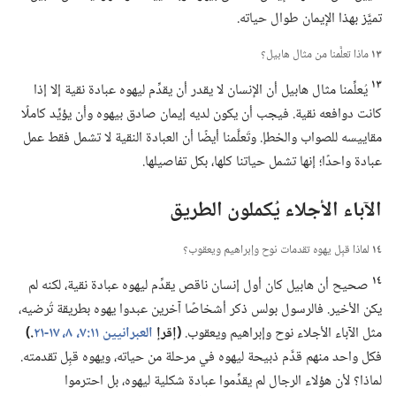
تميَّز بهذا الإيمان طوال حياته.‏
١٣
ماذا تعلَّمنا من مثال هابيل؟‏
١٣
يُعلِّمنا مثال هابيل أن الإنسان لا يقدر أن يقدِّم ليهوه عبادة نقية إلا إذا
كانت دوافعه نقية.‏ فيجب أن يكون لديه إيمان صادق بيهوه وأن يؤيِّد كاملًا
مقاييسه للصواب والخطإ.‏ وتَعلَّمنا أيضًا أن العبادة النقية لا تشمل فقط عمل
عبادة واحدًا؛‏ إنها تشمل حياتنا كلها،‏ بكل تفاصيلها.‏
الآباء الأجلاء يُكملون الطريق
١٤
لماذا قبِل يهوه تقدمات نوح وإبراهيم ويعقوب؟‏
١٤
صحيح أن هابيل كان أول إنسان ناقص يقدِّم ليهوه عبادة نقية،‏ لكنه لم
يكن الأخير.‏ فالرسول بولس ذكر أشخاصًا آخرين عبدوا يهوه بطريقة تُرضيه،‏
مثل الآباء الأجلاء نوح وإبراهيم ويعقوب.‏
‏(‏إقرإ
العبرانيين ١١:‏٧،‏ ٨،‏
١٧-‏٢١
‏.‏)‏
فكل واحد منهم قدَّم ذبيحة ليهوه في مرحلة من حياته،‏ ويهوه قبِل تقدمته.‏
لماذا؟‏ لأن هؤلاء الرجال لم يقدِّموا عبادة شكلية ليهوه،‏ بل احترموا