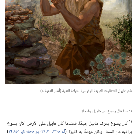
تمَّم هابيل المتطلبات الأربعة الرئيسية للعبادة النقية (‏أُنظر الفقرة ١٠)‏
١١
ماذا قال يسوع عن هابيل،‏ ولماذا؟‏
١١
كان يسوع يعرف هابيل جيدًا.‏ فعندما كان هابيل على الأرض،‏ كان يسوع
يراقبه من السماء وكان مهتمًّا به كثيرًا.‏ (‏
أم ٨:‏٢٢،‏
٣٠،‏ ٣١؛‏
يو ٨:‏٥٨؛‏
كو ١:‏١٥،‏ ١٦
‏)‏