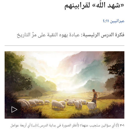
‏«شهد اللّٰه» لقرابينهم
عبرانيين ١١:‏٤
فكرة الدرس الرئيسية:‏
عبادة يهوه النقية على مرِّ التاريخ
تشغيل
١-‏٣
(‏أ)‏ أي سؤالين سنُجيب عنهما؟‏ (‏أُنظر الصورة في بداية الدرس.‏)‏ (‏ب)‏ أي أربعة عوامل