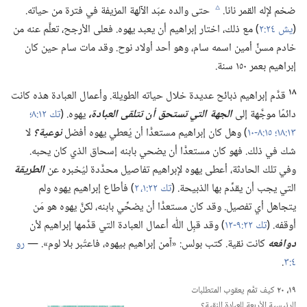
ضخم لإله القمر نانا.‏
حتى والده عبَد الآلهة المزيفة في فترة من حياته.‏
c
(‏
يش ٢٤:‏٢
‏)‏ مع ذلك،‏ اختار إبراهيم أن يعبد يهوه.‏ فعلى الأرجح،‏ تعلَّم عنه من
خادم مسنٍّ أمين اسمه سام،‏ وهو أحد أولاد نوح.‏ وقد مات سام حين كان
إبراهيم بعمر ١٥٠ سنة.‏
١٨
قدَّم إبراهيم ذبائح عديدة خلال حياته الطويلة.‏ وأعمال العبادة هذه كانت
دائمًا موجَّهة إلى
الجهة التي تستحق أن تتلقى العبادة،‏
يهوه.‏ (‏
تك ١٢:‏٨؛‏
١٣:‏١٨؛‏
١٥:‏٨-‏١٠
‏)‏ وهل كان إبراهيم مستعدًّا أن يُعطي يهوه أفضل
نوعية؟‏
لا
شك في ذلك.‏ فهو كان مستعدًّا أن يضحي بابنه إسحاق الذي كان يحبه.‏
وفي تلك الحادثة،‏ أعطى يهوه لإبراهيم تفاصيل محدَّدة ليُخبره عن
الطريقة
التي يجب أن يقدِّم بها الذبيحة.‏ (‏
تك ٢٢:‏١،‏ ٢
‏)‏ فأطاع إبراهيم يهوه ولم
يتجاهل أي تفصيل.‏ وقد كان مستعدًّا أن يضحِّي بابنه،‏ لكنَّ يهوه هو مَن
أوقفه.‏ (‏
تك ٢٢:‏٩-‏١٢
‏)‏ وقد قبِل اللّٰه أعمال العبادة التي قدَّمها إبراهيم لأن
دوافعه
كانت نقية.‏ كتب بولس:‏ «آمن إبراهيم بيهوه،‏ فاعتُبر بلا لوم».‏ —‏
رو
٤:‏٣
‏.‏
١٩،‏ ٢٠
كيف تمَّم يعقوب المتطلبات
الرئيسية الأربعة للعبادة النقية؟‏