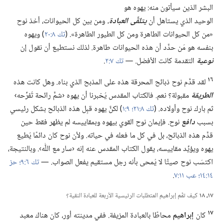
البشر الذين سيأتون منه:‏ يهوه هو
الوحيد الذي يستاهل أن
يتلقَّى العبادة.‏
ومن بين كل الحيوانات،‏ أخذ نوح
«من كل الحيوانات الطاهرة ومن كل الطيور الطاهرة».‏ (‏
تك ٨:‏٢٠
‏)‏ ويهوه
بنفسه هو مَن حدَّد أن هذه الحيوانات طاهرة.‏ لذلك نستطيع أن نقول إن
نوعية
التقدمة كانت الأفضل.‏ —‏
تك ٧:‏٢
‏.‏
١٦
لقد قدَّم نوح ذبائح المحرقة هذه على المذبح الذي بناه.‏ وهل كانت هذه
الطريقة
مقبولة؟‏ نعم.‏ فالكتاب المقدس يُخبرنا أن يهوه ‹شمَّ رائحة تُفرِّحه›
ثم بارك نوح وأولاده.‏ (‏
تك ٨:‏٢١؛‏
٩:‏١
‏)‏ لكنَّ يهوه قبِل هذه الذبائح بشكل رئيسي
بسبب
دافع
نوح.‏ فإيمان نوح القوي بيهوه وبمقاييسه لم يظهر فقط حين
قدَّم هذه الذبائح،‏ بل في كل ما فعله في حياته.‏ ولأن نوح كان دائمًا يُطيع
يهوه ويؤيِّد مقاييسه،‏ يقول الكتاب المقدس عنه إنه ‹سار مع اللّٰه›.‏ وبالنتيجة،‏
اكتسَب نوح صيتًا لا يُمحى بأنه رجل مستقيم يفعل الصواب.‏ —‏
تك ٦:‏٩؛‏
حز
١٤:‏١٤؛‏
عب ١١:‏٧
‏.‏
١٧،‏ ١٨
كيف تمَّم إبراهيم المتطلبات الرئيسية الأربعة للعبادة النقية؟‏
١٧
كان
إبراهيم
محاطًا بالعبادة المزيفة.‏ ففي مدينته أور،‏ كان هناك معبد