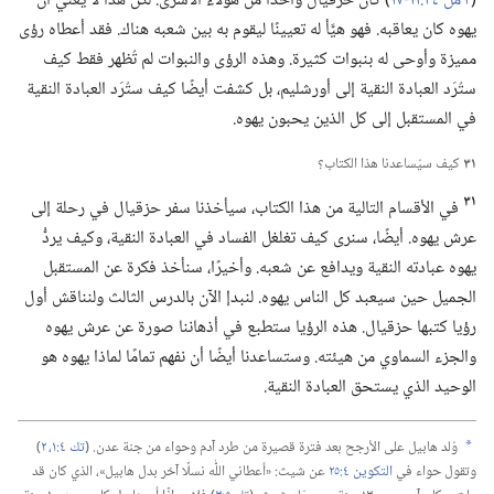
(‏
٢ مل ٢٤:‏١١-‏١٧
‏)‏ كان حزقيال واحدًا من هؤلاء الأسرى.‏ لكن هذا لا يعني أن
يهوه كان يعاقبه.‏ فهو هيَّأ له تعيينًا ليقوم به بين شعبه هناك.‏ فقد أعطاه رؤى
مميزة وأوحى له بنبوات كثيرة.‏ وهذه الرؤى والنبوات لم تُظهر فقط كيف
ستُرَد العبادة النقية إلى أورشليم،‏ بل كشفت أيضًا كيف ستُرَد العبادة النقية
في المستقبل إلى كل الذين يحبون يهوه.‏
٣١
كيف سيُساعدنا هذا الكتاب؟‏
٣١
في الأقسام التالية من هذا الكتاب،‏ سيأخذنا سفر حزقيال في رحلة إلى
عرش يهوه.‏ أيضًا،‏ سنرى كيف تغلغل الفساد في العبادة النقية،‏ وكيف يردُّ
يهوه عبادته النقية ويدافع عن شعبه.‏ وأخيرًا،‏ سنأخذ فكرة عن المستقبل
الجميل حين سيعبد كل الناس يهوه.‏ لنبدإ الآن بالدرس الثالث ولنناقش أول
رؤيا كتبها حزقيال.‏ هذه الرؤيا ستطبع في أذهاننا صورة عن عرش يهوه
والجزء السماوي من هيئته.‏ وستساعدنا أيضًا أن نفهم تمامًا لماذا يهوه هو
الوحيد الذي يستحق العبادة النقية.‏
وُلد هابيل على الأرجح بعد فترة قصيرة من طرد آدم وحواء من جنة عدن.‏ (‏
تك ٤:‏​١،‏ ٢
‏)‏
a
وتقول حواء في
التكوين ٤:‏٢٥
عن شيث:‏ «أعطاني اللّٰه نسلًا آخر بدل هابيل»،‏ الذي كان قد