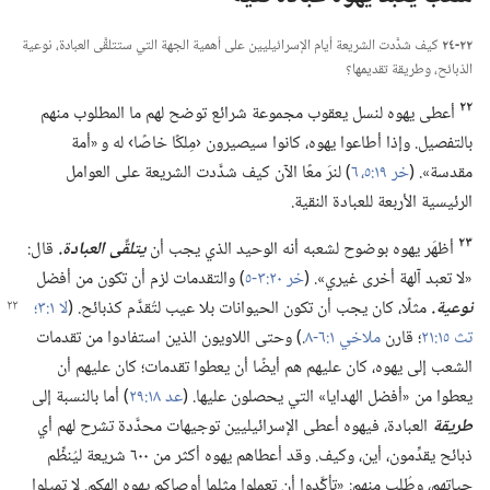
٢٢-‏٢٤
كيف شدَّدت الشريعة أيام الإسرائيليين على أهمية الجهة التي ستتلقَّى العبادة،‏ نوعية
الذبائح،‏ وطريقة تقديمها؟‏
٢٢
أعطى يهوه لنسل يعقوب مجموعة شرائع توضح لهم ما المطلوب منهم
بالتفصيل.‏ وإذا أطاعوا يهوه،‏ كانوا سيصيرون ‹مِلكًا خاصًا› له و «أمة
مقدسة».‏ (‏
خر ١٩:‏٥،‏ ٦
‏)‏ لنرَ معًا الآن كيف شدَّدت الشريعة على العوامل
الرئيسية الأربعة للعبادة النقية.‏
٢٣
أظهَر يهوه بوضوح لشعبه أنه الوحيد الذي يجب أن
يتلقَّى العبادة.‏
قال:‏
«لا تعبد آلهة أخرى غيري».‏ (‏
خر ٢٠:‏٣-‏٥
‏)‏ والتقدمات لزم أن تكون من أفضل
نوعية.‏
مثلًا،‏ كان يجب أن تكون الحيوانات بلا عيب لتُقدَّم كذبائح.‏
‏(‏
لا ١:‏٣؛‏
تث ١٥:‏٢١
‏؛‏ قارن
ملاخي ١:‏٦-‏٨
‏.‏)‏ وحتى اللاويون الذين استفادوا من تقدمات
الشعب إلى يهوه،‏ كان عليهم هم أيضًا أن يعطوا تقدمات؛‏ كان عليهم أن
يعطوا من «أفضل الهدايا» التي يحصلون عليها.‏ (‏
عد ١٨:‏٢٩
‏)‏ أما بالنسبة إلى
طريقة
العبادة،‏ فيهوه أعطى الإسرائيليين توجيهات محدَّدة تشرح لهم أي
ذبائح يقدِّمون،‏ أين،‏ وكيف.‏ وقد أعطاهم يهوه أكثر من ٦٠٠ شريعة ليُنظِّم
حياتهم،‏ وطُلب منهم:‏ «تأكَّدوا أن تعملوا مثلما أوصاكم يهوه إلهكم.‏ لا تميلوا