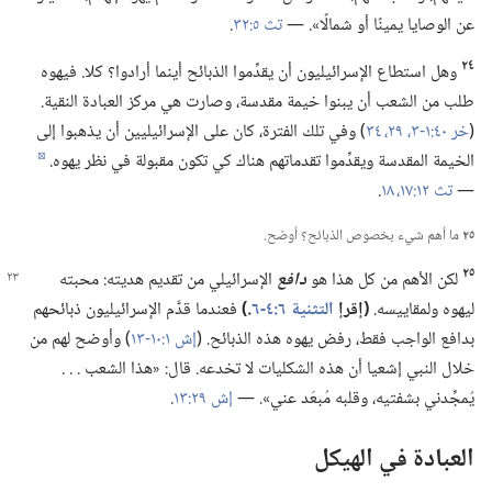
عن الوصايا يمينًا أو شمالًا».‏ —‏
تث ٥:‏٣٢
‏.‏
٢٤
وهل استطاع الإسرائيليون أن يقدِّموا الذبائح أينما أرادوا؟‏ كلا.‏ فيهوه
طلب من الشعب أن يبنوا خيمة مقدسة،‏ وصارت هي مركز العبادة النقية.‏
(‏
خر ٤٠:‏١-‏٣،‏
٢٩،‏
٣٤
‏)‏ وفي تلك الفترة،‏ كان على الإسرائيليين أن يذهبوا إلى
الخيمة المقدسة ويقدِّموا تقدماتهم هناك كي تكون مقبولة في نظر يهوه.‏
d
—‏
تث ١٢:‏١٧،‏ ١٨
‏.‏
٢٥
ما أهم شيء بخصوص الذبائح؟‏ أوضح.‏
٢٥
لكن الأهم من كل هذا هو
دافع
الإسرائيلي من تقديم هديته:‏ محبته
ليهوه ولمقاييسه.‏
‏(‏إقرإ
التثنية ٦:‏٤-‏٦
‏.‏)‏
فعندما قدَّم الإسرائيليون ذبائحهم
بدافع الواجب فقط،‏ رفض يهوه هذه الذبائح.‏ (‏
إش ١:‏١٠-‏١٣
‏)‏ وأوضح لهم من
خلال النبي إشعيا أن هذه الشكليات لا تخدعه.‏ قال:‏ «هذا الشعب .‏ .‏ .‏
يُمجِّدني بشفتيه،‏ وقلبه مُبعَد عني».‏ —‏
إش ٢٩:‏١٣
‏.‏
العبادة في الهيكل