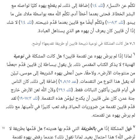
تكلَّم عن ‹النسل›.‏ (‏
تك ٤:‏١
‏)‏ إضافة إلى ذلك،‏ لم يقطع يهوه كليًّا تواصله مع
البشر الخطاة.‏ فحتى بعدما أخطأ آدم،‏ تكلَّم اللّٰه معه بواسطة ملاك على ما
يبدو.‏ (‏
تك ٣:‏٨-‏١٠
‏)‏ وتكلَّم أيضًا مع قايين بعدما قدَّم ذبيحته.‏ (‏
تك ٤:‏٦
‏)‏ لا شك
إذًا أن قايين كان يعرف أن يهوه هو الذي يستاهل العبادة.‏
٦،‏ ٧
هل كانت المشكلة في نوعية ذبيحة قايين أو طريقة تقديمها؟‏ أوضح.‏
٦
لماذا إذًا لم يرضَ يهوه عن تقدمة قايين؟‏ هل كانت المشكلة في
نوعية
الهدية؟‏ لا يذكر الكتاب المقدس ذلك.‏ بل يقول ببساطة إن قايين قدَّم «بعضًا
من منتوجات الأرض».‏ ولاحقًا،‏ حين أعطى يهوه الشريعة إلى موسى،‏ تبيَّن
أنه يقبل هذا النوع من التقدمات.‏ (‏
عد ١٥:‏٨،‏ ٩
‏)‏ إضافة إلى ذلك،‏ كان الناس
في أيام قايين يأكلون النباتات فقط.‏ (‏
تك ١:‏٢٩
‏)‏ ولأن اللّٰه لعن الأرض خارج
جنة عدن،‏ كان على قايين أن يكدح ليؤمِّن هذه التقدمة.‏ (‏
تك ٣:‏١٧-‏١٩
‏)‏ لقد
قدَّم قايين تقدمة من ضروريات الحياة،‏ وقد تعب كثيرًا في تأمينها.‏ مع ذلك،‏
لم يرضَ يهوه عن تقدمته.‏
٧
فهل المشكلة إذًا هي
بالطريقة
التي قدَّم بها هديته؟‏ هل قدَّمها بطريقة
لا
تُرضي اللّٰه؟‏ هذا احتمال بعيد.‏ لماذا نقول ذلك؟‏ عندما رفض يهوه تقدمة