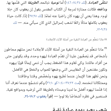
تتلقَّى العبادة.‏
(‏
تك ٣٥:‏١٤؛‏
٤٦:‏١
‏)‏ أما
نوعية
ذبائحه،‏
الطريقة
التي قدَّمها بها،‏
ودافعه
فكانت ممتازة لدرجة أن الكتاب المقدس يقول إن يعقوب كان «بلا
لوم».‏ وهذا يعني أن يهوه كان راضيًا عنه تمامًا.‏ (‏
تك ٢٥:‏٢٧
‏)‏ إذًا،‏ كانت حياة
يعقوب بكاملها مثالًا رائعًا لشعب إسرائيل الذي كان سيأتي منه.‏ —‏
تك
٣٥:‏٩-‏١٢
‏.‏
٢١
ماذا نتعلَّم عن العبادة النقية من أمثلة الآباء الأجلاء؟‏
٢١
ماذا نتعلَّم عن العبادة النقية من أمثلة الآباء الأجلاء؟‏ نحن مثلهم محاطون
بأشخاص قد يُصعِّبون علينا أن نقدِّم العبادة ليهوه وحده،‏ وقد يكونون حتى
من أفراد عائلتنا.‏ وكي نُقاوم هذا الضغط،‏ يجب أن ننمي إيمانًا قويًّا بيهوه
ونكون مقتنعين أن المقاييس التي وضعها للصواب والخطإ هي الأفضل.‏
ونحن نُظهر هذا الإيمان عندما نُطيع يهوه ونُخصِّص وقتنا وطاقتنا
وممتلكاتنا لنخدمه.‏ (‏
مت ٢٢:‏٣٧-‏٤٠؛‏
١ كو ١٠:‏٣١
‏)‏ وكم نتشجَّع عندما نعرف أننا
إذا قدَّمنا ليهوه أفضل ما لدينا وعبدناه بالطريقة التي تُرضيه وبدوافع نقية،‏
فسنصير في نظره أشخاصًا بلا لوم!‏ —‏
إقرأ
يعقوب ٢:‏١٨-‏٢٤
‏.‏
شعب يعبد يهوه عبادة نقية