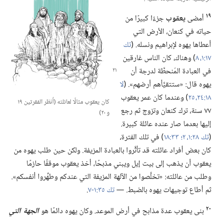
١٩
أمضى
يعقوب
جزءًا كبيرًا من
حياته في كنعان،‏ الأرض التي
أعطاها يهوه لإبراهيم ونسله.‏ (‏
تك
١٧:‏١،‏
٨
‏)‏ وهناك،‏ كان الناس غارقين
في العبادة
المُنحطَّة لدرجة أن
يهوه قال:‏ «ستتقيَّأهم أرضهم».‏ (‏
لا
١٨:‏٢٤،‏ ٢٥
‏)‏ وعندما كان عمر يعقوب
كان يعقوب مثالًا لعائلته (‏أُنظر الفقرتين ١٩
٧٧ سنة،‏ ترك كنعان وتزوج ثم رجع
و ٢٠)‏
إليها بعدما صار عنده عائلة كبيرة.‏
(‏
تك ٢٨:‏١،‏ ٢؛‏
٣٣:‏١٨
‏)‏ في تلك الفترة،‏
كان بعض أفراد عائلته قد تأثَّروا بالعبادة المزيفة.‏ ولكن حين طلب يهوه من
يعقوب أن يذهب إلى بيت إيل ويبني مذبحًا،‏ أخذ يعقوب موقفًا حازمًا
وطلب من عائلته:‏ «تخلَّصوا من الآلهة المزيفة التي عندكم وطهِّروا أنفسكم».‏
ثم أطاع توجيهات يهوه بالضبط.‏ —‏
تك ٣٥:‏١-‏٧
‏.‏
٢٠
بنى يعقوب عدة مذابح في أرض الموعد.‏ وكان يهوه دائمًا هو
الجهة التي