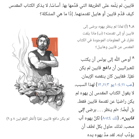
قايين،‏ لم يَلُمه على الطريقة التي قدَّمها بها.‏ أساسًا،‏ لا يذكر الكتاب المقدس
كيف قدَّم قايين أو هابيل تقدمتهما.‏ إذًا ما هي المشكلة؟‏
٨،‏ ٩
(‏أ)‏ لماذا لم ينظر يهوه برضى إلى
قايين أو إلى تقدمته؟‏ (‏ب)‏ ماذا يلفت
نظرك في المعلومات الموجودة في الكتاب
المقدس عن قايين وهابيل؟‏
٨
أوحى اللّٰه إلى بولس أن يكتب
للعبرانيين أن
دافع
قايين لم يكن
نقيًّا.‏ فقايين كان ينقصه الإيمان.‏
(‏
عب ١١:‏٤؛‏
١ يو ٣:‏١١،‏ ١٢
‏)‏ لهذا السبب،‏
لا يقول الكتاب المقدس إن يهوه لم
يكن راضيًا عن تقدمة قايين فقط،‏
بل أيضًا:‏ «لم ينظر .‏ .‏ .‏ برضى
إلى
قايين».‏
(‏
تك ٤:‏٥-‏٨
‏)‏ لكنَّ يهوه أب
لم يكن دافع قايين نقيًّا (‏أُنظر الفقرتين ٨ و ٩)‏
محب.‏ لذلك حاول بكل لطف أن
يؤدِّب ابنه.‏ لقد مدَّ يهوه يده