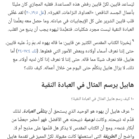
ليُساعد قايين،‏ لكنَّ قايين رفض هذه المساعدة.‏ فقلبه المجازي كان مليئًا
بأعمال الجسد الناقص:‏ «العداوة،‏ النزاعات،‏ الغيرة».‏ (‏
غل ٥:‏١٩،‏ ٢٠
‏)‏ لقد غطَّى
قلب قايين الشرير على كل الإيجابيات في عبادته.‏ وما حصل معه يعلِّمنا أن
العبادة النقية ليست مجرد شكليات.‏ فتعبُّدنا ليهوه يجب أن ينبع من القلب.‏
٩
يُخبرنا الكتاب المقدس الكثير عن قايين:‏ ما قاله يهوه له،‏ بمَ ردَّ عليه قايين،‏
حتى إننا نعرف أسماء أولاده وبعض الأمور التي فعلوها.‏ (‏
تك ٤:‏١٧-‏٢٤
‏)‏ أما
هابيل،‏ فلا نعرف شيئًا مما قاله.‏ حتى إننا لا نعرف إذا كان لديه أولاد.‏ مع
ذلك،‏ لا يزال هابيل يتكلَّم حتى اليوم من خلال أعماله.‏ كيف ذلك؟‏
هابيل يرسم المثال في العبادة النقية
١٠
كيف رسم هابيل المثال في العبادة النقية؟‏
١٠
عرف هابيل أن يهوه هو الوحيد الذي يستحق أن
يتلقَّى العبادة.‏
لذلك
قدَّم له ذبيحته.‏ وكانت
نوعية
ذبيحته هي الأفضل.‏ فهو أحضر «بعضًا من
أبكار غنمه».‏ ومع أن الكتاب المقدس لا يذكر هل قدَّمها على مذبح أم لا،‏
واضح أن
الطريقة
التي استعملها كانت مقبولة.‏ لكنَّ المميز في تقدمة هابيل