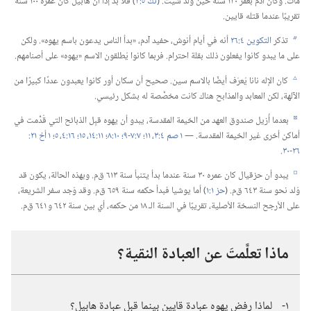
مات.‏ وكان آدم بعمر ١٣٠ سنة حين وَلد شيث.‏ (‏
تك ٥:‏٣
‏)‏ فلا بد إذًا أن هابيل كان عمره ١٠٠ سنة
تقريبًا عندما قتله قايين.‏
تذكر
التكوين ٤:‏٢٦
أنه في أيام أنوش،‏ حفيد آدم،‏ «بدأ الناس يدعون باسم يهوه».‏ ولكن
b
على ما يبدو كانوا يفعلون ذلك بقلة احترام.‏ فربما كانوا يُطلقون الاسم «يهوه» على أصنامهم.‏
كان الإله نانا يُعرَف أيضًا بالاسم سين.‏ صحيح أن سكان أور كانوا يعبدون عددًا كبيرًا من
c
الآلهة،‏ لكن المعابد والمذابح هناك كانت مخصَّصة له بشكل رئيسي.‏
بعدما أُزيل صندوق العهد من الخيمة المقدسة،‏ يبدو أن يهوه قبِل الذبائح التي قُدِّمت في
d
أماكن أخرى غير الخيمة المقدسة.‏ —‏
١ صم ٤:‏​٣،‏
١١؛‏
٧:‏​٧-‏٩؛‏
١٠:‏٨؛‏
١١:‏​١٤،‏ ١٥؛‏
١٦:‏​٤،‏ ٥؛‏
٢٦-‏٣٠
‏.‏
يبدو أن حزقيال كان عمره ٣٠ سنة عندما بدأ يتنبأ سنة ٦١٣ ق‌م.‏ وبهذه الحالة،‏ يكون قد
e
وُلد نحو سنة ٦٤٣ ق‌م.‏ (‏
حز ١:‏١
‏)‏ أما يوشيا فبدأ حكمه سنة ٦٥٩ ق‌م.‏ وقد وُجد سفر الشريعة،‏
على الأرجح النسخة الأصلية،‏ تقريبًا في السنة الـ‍ ١٨ من حكمه،‏ أي بين سنة ٦٤٢ و ٦٤١ ق‌م.‏
ماذا تعلَّمتَ عن العبادة النقية؟‏
١-‏
لماذا رفض يهوه عبادة قايين بينما قبل عبادة هابيل؟‏