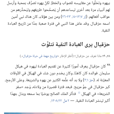
بيهوه وتخلَّوا عن مقاييسه للصواب والخطإ.‏ لكنَّ يهوه تصرَّف بمحبة وأرسل
لهم أنبياء مرة بعد أخرى ليساعدهم أن يُصحِّحوا طريقهم وليُحذِّرهم من
عواقب أفعالهم.‏ (‏
إر ٧:‏١٣-‏١٥،‏
٢٣-‏٢٦
‏)‏ ومن بين هؤلاء،‏ كان هناك نبي أمين
اسمه حزقيال.‏ وقد عاش هذا النبي في فترة صعبة جدًّا من تاريخ العبادة
النقية.‏
حزقيال يرى العبادة النقية تتلوَّث
٢٨،‏ ٢٩
ماذا نعرف عن حزقيال؟‏ (‏أُنظر الإطار «‏
تواريخ مهمة في حياة حزقيال
‏».‏)‏
٢٨
كان حزقيال يعرف أمورًا كثيرة عن تقديم العبادة ليهوه في هيكل
سليمان.‏ فوالده كان كاهنًا،‏ وكان يخدم دون شك في الهيكل في الأوقات
المعيَّنة له.‏ (‏
حز ١:‏٣
‏)‏ ولا بد أنه علَّمه الكثير عن يهوه والشريعة.‏ وعلى الأرجح،‏
كبر حزقيال في جوٍّ مريح.‏ فبعد فترة قصيرة من ولادته،‏ وُجد «سفر
الشريعة» في الهيكل.‏
فتأثر الملك الصالح يوشيَّا بما سمعه وبذل جهدًا
e
أكبر لينشر العبادة النقية.‏ —‏
٢ مل ٢٢:‏٨-‏١٣
‏.‏