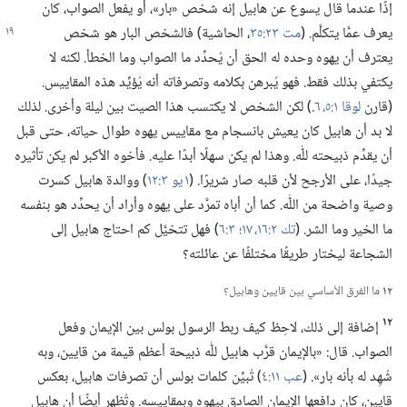
إذًا عندما قال يسوع عن هابيل إنه شخص «بار»،‏ أو يفعل الصواب،‏ كان
يعرف عمَّا يتكلَّم.‏ (‏
مت ٢٣:‏٣٥
‏،‏ الحاشية)‏ فالشخص البار هو
شخص
يعترف أن يهوه وحده له الحق أن يُحدِّد ما الصواب وما الخطأ.‏ لكنه لا
يكتفي بذلك فقط.‏ فهو يُبرهن بكلامه وتصرفاته أنه يُؤيِّد هذه المقاييس.‏
(‏قارن
لوقا ١:‏٥،‏ ٦
‏.‏)‏ لكن الشخص لا يكتسب هذا الصيت بين ليلة وأخرى.‏ لذلك
لا بد أن هابيل كان يعيش بانسجام مع مقاييس يهوه طوال حياته،‏ حتى قبل
أن يقدِّم ذبيحته للّٰه.‏ وهذا لم يكن سهلًا أبدًا عليه.‏ فأخوه الأكبر لم يكن تأثيره
جيدًا،‏ على الأرجح لأن قلبه صار شريرًا.‏ (‏
١ يو ٣:‏١٢
‏)‏ ووالدة هابيل كسرت
وصية واضحة من اللّٰه.‏ كما أن أباه تمرَّد على يهوه وأراد أن يحدِّد هو بنفسه
ما الخير وما الشر.‏ (‏
تك ٢:‏١٦،‏ ١٧؛‏
٣:‏٦
‏)‏ فهل تتخيَّل كم احتاج هابيل إلى
الشجاعة ليختار طريقًا مختلفًا عن عائلته؟‏
١٢
ما الفرق الأساسي بين قايين وهابيل؟‏
١٢
إضافة إلى ذلك،‏ لاحِظ كيف ربط الرسول بولس بين الإيمان وفعل
الصواب.‏ قال:‏ «بالإيمان قرَّب هابيل للّٰه ذبيحة أعظم قيمة من قايين،‏ وبه
شُهِد له بأنه بار».‏ (‏
عب ١١:‏٤
‏)‏ تُبيِّن كلمات بولس أن تصرفات هابيل،‏ بعكس
قايين،‏ كان دافعها الإيمان الصادق بيهوه وبمقاييسه.‏ وتُظهر أيضًا أن هابيل