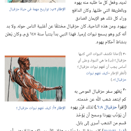
لديه،‏ وفعل كل ما طلبه منه يهوه
الإطار ٢ب:‏
تواريخ مهمة في حياة حزقيال
وبالطريقة التي طلبها.‏ وكان الدافع
وراء كل ذلك هو الإيمان الصادق
بيهوه.‏ ومن هذه الناحية،‏ كان حزقيال مختلفًا عن أغلبية الناس حوله.‏ ولا بد
أنه كبر وهو يسمع نبوات إرميا.‏ فهذا النبي بدأ يتنبأ سنة ٦٤٧ ق‌م،‏ وكان يُعلن
بنشاط أحكام يهوه.‏
٣٠
(‏أ)‏ ماذا تكشف النبوات التي كتبها
حزقيال؟‏ (‏ب)‏ ما هي النبوة،‏ وعلى أي
أساس يجب أن تُفهم نبوات حزقيال؟‏
(‏أُنظر الإطار «‏
كيف نفهم نبوات
حزقيال؟‏
‏».‏)‏
٣٠
يُظهر سفر حزقيال الموحى به
كم ابتعد شعب اللّٰه عن خدمته.‏
‏(‏إقرأ
حزقيال ٨:‏٦
‏.‏)‏
لذلك قرَّر يهوه
الإطار ٢أ:‏
كيف نفهم نبوات حزقيال؟‏
أن يُؤدِّب يهوذا وسمح أن يُؤخَذ
قسم من الشعب أسرى إلى بابل.‏