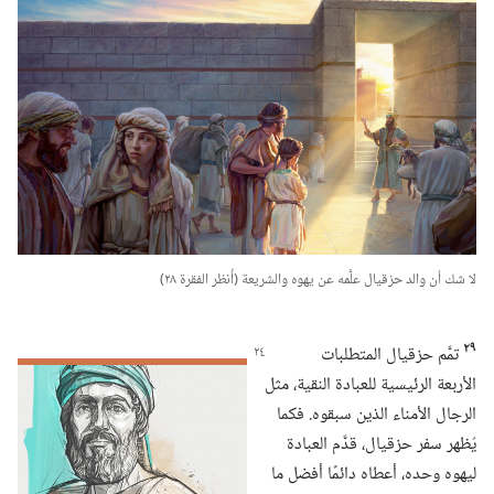
لا شك أن والد حزقيال علَّمه عن يهوه والشريعة (‏أُنظر الفقرة ٢٨)‏
٢٩
تمَّم حزقيال المتطلبات
الأربعة الرئيسية للعبادة النقية،‏ مثل
الرجال الأمناء الذين سبقوه.‏ فكما
يُظهر سفر حزقيال،‏ قدَّم العبادة
ليهوه وحده،‏ أعطاه دائمًا أفضل ما