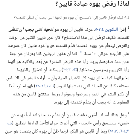
لماذا رفض يهوه عبادة قايين؟‏
٤،‏ ٥
كيف توصَّل قايين إلى الاستنتاج أن يهوه هو الجهة التي يجب أن تتلقَّى تقدمته؟‏
٤
إقرإ
التكوين ٤:‏٢-‏٥
‏.‏
عرف قايين أن يهوه هو
الجهة التي يجب أن تتلقَّى
تقدمته.‏ فكيف توصَّل إلى هذا الاستنتاج؟‏ كان لدى قايين الكثير من الوقت
والفرص ليتعلَّم عن يهوه.‏ فعندما قدَّم تقدمته هو وأخوه هابيل كان عمرهما
على الأرجح حوالي ١٠٠ سنة.‏
كما أن هذين الرجلين كانا يعرفان عن جنة
a
عدن منذ صغرهما،‏ وربما رأيا هذه الأرض المثمرة عن بُعد.‏ والأكيد هو أنهما
رأيا الكروبيم يحرسون مدخلها.‏ (‏
تك ٣:‏٢٤
‏)‏ ويمكننا أن نتخيَّل والدَيهما
يخبرانهما كيف خلق يهوه كل الأشياء الحية وأن ما أراده للبشر في الأساس
مختلف كليًّا عن الحياة التي يعيشونها اليوم.‏ (‏
تك ١:‏٢٤-‏٢٨
‏)‏ فهو لم يُرِد أبدًا
أن يكبر البشر في العمر ويمرضوا ويموتوا.‏ وربما استنتج قايين من هذه
المعلومات أنه يجب أن يقدِّم تقدمته إلى يهوه.‏
٥
وهل هناك أسباب أخرى دفعت قايين أن يقدِّم ذبيحة؟‏ لقد أنبأ يهوه عن
«نسل» سيسحق رأس «الحية» التي أغوت حواء لتأخذ قرارها الفظيع.‏ (‏
تك
٣:‏٤-‏٦،‏
١٤،‏ ١٥
‏)‏ وبما أن قايين هو البكر،‏ فربما ظنَّ أن يهوه كان يقصده هو حين