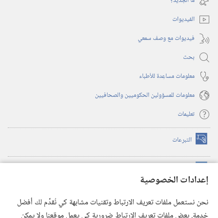
ما الجديد؟‏
جديدة)
الفيديوات
فيديوات مع وصف سمعي
بحث
معلومات مساعِدة للأطباء
معلومات للمسؤولين الحكوميين والصحافيين
تعليمات
التبرعات
(يفتح
نافذة
جديدة)
مكتبة برج المراقبة الالكترونية
™
(يفتح
إعدادات الخصوصية
نافذة
JW Hub
جديدة)
(يفتح
نحن نستعمل ملفات تعريف الارتباط وتقنيات مشابهة كي نُقدِّم لك أفضل
نافذة
®
خدمة. بعض ملفات تعريف الارتباط ضرورية كي يعمل موقعنا ولا يمكن
تطبيق
JW Library