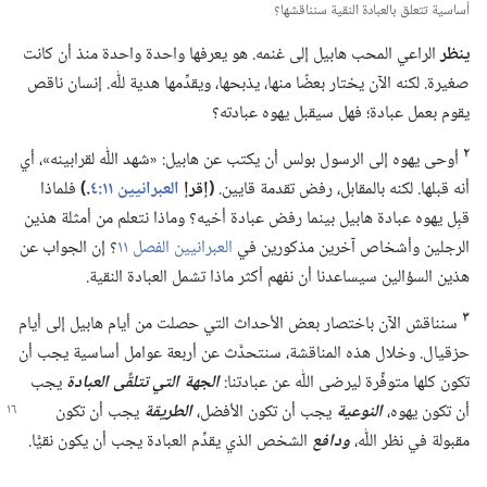
الفيديو
أساسية تتعلق بالعبادة النقية سنناقشها؟‏
ينظر
الراعي المحب هابيل إلى غنمه.‏ هو يعرفها واحدة واحدة منذ أن كانت
صغيرة.‏ لكنه الآن يختار بعضًا منها،‏ يذبحها،‏ ويقدِّمها هدية للّٰه.‏ إنسان ناقص
يقوم بعمل عبادة؛‏ فهل سيقبل يهوه عبادته؟‏
٢
أوحى يهوه إلى الرسول بولس أن يكتب عن هابيل:‏ «شهد اللّٰه لقرابينه»،‏ أي
أنه قبلها.‏ لكنه بالمقابل،‏ رفض تقدمة قايين.‏
‏(‏إقرإ
العبرانيين ١١:‏٤
‏.‏)‏
فلماذا
قبِل يهوه عبادة هابيل بينما رفض عبادة أخيه؟‏ وماذا نتعلم من أمثلة هذين
الرجلين وأشخاص آخرين مذكورين في
العبرانيين الفصل ١١
‏؟‏ إن الجواب عن
هذين السؤالين سيساعدنا أن نفهم أكثر ماذا تشمل العبادة النقية.‏
٣
سنناقش الآن باختصار بعض الأحداث التي حصلت من أيام هابيل إلى أيام
حزقيال.‏ وخلال هذه المناقشة،‏ سنتحدَّث عن أربعة عوامل أساسية يجب أن
تكون كلها متوفِّرة ليرضى اللّٰه عن عبادتنا:‏
الجهة التي تتلقَّى العبادة
يجب
أن تكون يهوه،‏
النوعية
يجب أن تكون الأفضل،‏
الطريقة
يجب أن
تكون
مقبولة في نظر اللّٰه،‏
ودافع
الشخص الذي يقدِّم العبادة يجب أن يكون نقيًّا.‏