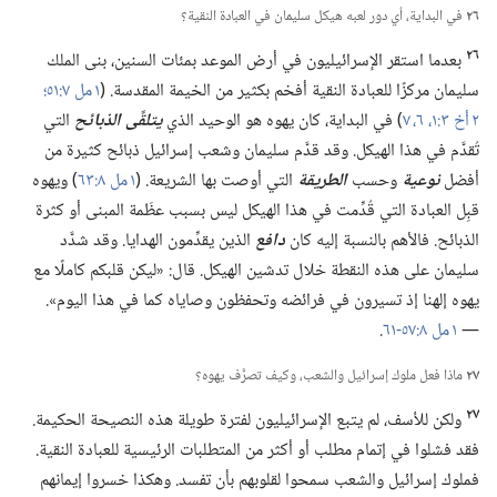
٢٦
في البداية،‏ أي دور لعبه هيكل سليمان في العبادة النقية؟‏
٢٦
بعدما استقر الإسرائيليون في أرض الموعد بمئات السنين،‏ بنى الملك
سليمان مركزًا للعبادة النقية أفخم بكثير من الخيمة المقدسة.‏ (‏
١ مل ٧:‏٥١؛‏
٢ أخ ٣:‏١،‏
٦،‏ ٧
‏)‏ في البداية،‏ كان يهوه هو الوحيد الذي
يتلقَّى الذبائح
التي
تُقدَّم في هذا الهيكل.‏ وقد قدَّم سليمان وشعب إسرائيل ذبائح كثيرة من
أفضل
نوعية
وحسب
الطريقة
التي أوصت بها الشريعة.‏ (‏
١ مل ٨:‏٦٣
‏)‏ ويهوه
قبِل العبادة التي قُدِّمت في هذا الهيكل ليس بسبب عظَمة المبنى أو كثرة
الذبائح.‏ فالأهم بالنسبة إليه كان
دافع
الذين يقدِّمون الهدايا.‏ وقد شدَّد
سليمان على هذه النقطة خلال تدشين الهيكل.‏ قال:‏ «ليكن قلبكم كاملًا مع
يهوه إلهنا إذ تسيرون في فرائضه وتحفظون وصاياه كما في هذا اليوم».‏
—‏
١ مل ٨:‏٥٧-‏٦١
‏.‏
٢٧
ماذا فعل ملوك إسرائيل والشعب،‏ وكيف تصرَّف يهوه؟‏
٢٧
ولكن للأسف،‏ لم يتبع الإسرائيليون لفترة طويلة هذه النصيحة الحكيمة.‏
فقد فشلوا في إتمام مطلب أو أكثر من المتطلبات الرئيسية للعبادة النقية.‏
فملوك إسرائيل والشعب سمحوا لقلوبهم بأن تفسد.‏ وهكذا خسروا إيمانهم