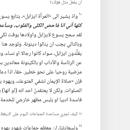
ان يفعل مثل هؤلاء؟‏
١٠
واذ يشير الى «المرأة ايزابل»،‏ يتابع يسوع
كلها أني انا فاحص الكلى والقلوب،‏ وسأع
لقد سمح يسوع لايزابل واولادها بوقت لكي ي
وبالتالي يجب ان ينالوا دينونة.‏ وتوجد هنا 
يقلِّدون ايزابل،‏ سواء كانوا رجالا او نساء،
عن الرئاسة والآداب او بالكينونة معاندين 
مرَضية روحيا على نحو خطير.‏ حقا،‏ اذا دع
فإن «صلاة الإيمان تشفي المتوعك،‏ ويهوه
الصلوات.‏ ولكن لا يعتقدنّ احد انه (‏او انها)
فاسدة ادبيا او بلبس مظهر خارجي للخدمة ا
١١ كيف تجري مساعدة الجماعات اليوم على التيقظ لدخول التأثير الانثوي المحرَّم؟‏
١١
ولسعادتنا،‏ ان معظم جماعات شهود يهوه ال