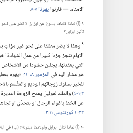
الامناء.‏ —‏ قارنوا
يهوذا ٥-‏٨
‏.‏
٩ (‏أ)‏ لماذا كلمات يسوع عن ايزابل لا تضر على نح
تأثير ايزابل؟‏
٩
وهذا لا يضر مطلقا على نحو غير مؤاتٍ بس
الايام تنجز جزءا كبيرا من عمل الشهادة اخ
التي يعقدنها،‏ يجلبن حشودا من الاشخاص الجد
هو مشار اليه في
المزمور ٦٨:‏١١
‏:‏ «يهوه يعط
للخير بسلوك زوجاتهم الوديع والمتَّسم بالاحتر
٣:‏​١-‏٤
‏)‏ والملك لموئيل يمدح الزوجة القديرة
عن الخط باغواء الرجال او بتحدّي او تجاهل 
٢٣؛‏
١ كورنثوس ١١:‏٣
‏.‏
١٠ (‏أ)‏ لماذا تنال ايزابل واولادها دينونة؟‏ (‏ب)‏ 