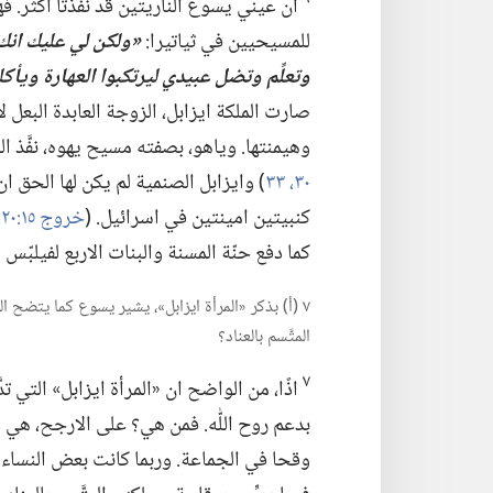
ان عيني يسوع الناريتين قد نفَذتا اكثر.‏ 
للمسيحيين في ثياتيرا:‏
‏«ولكن لي عليك انك 
وتعلِّم وتضل عبيدي ليرتكبوا العهارة ويأكل
صارت الملكة ايزابل،‏ الزوجة العابدة البعل ل
وهيمنتها.‏ وياهو،‏ بصفته مسيح يهوه،‏ نفَّذ الح
٣٠،‏
٣٣
‏)‏ وايزابل الصنمية لم يكن لها الحق ا
كنبيتين امينتين في اسرائيل.‏ (‏
خروج ١٥:‏​٢٠،‏ ٢١؛‏
كما دفع حنّة المسنة والبنات الاربع لفيلبّس 
٧ (‏أ)‏ بذكر «المرأة ايزابل»،‏ يشير يسوع كما يتضح 
المتَّسم بالعناد؟‏
٧
اذًا،‏ من الواضح ان «المرأة ايزابل» التي ت
بدعم روح اللّٰه.‏ فمن هي؟‏ على الارجح،‏ ه
وقحا في الجماعة.‏ وربما كانت بعض النساء ا