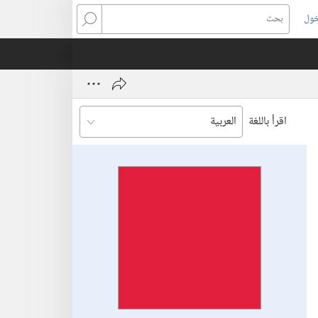
خول
بحث
اقرأ باللغة