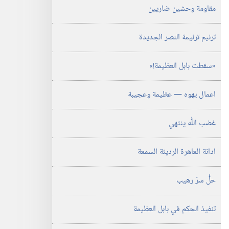
مقاومة وحشين ضاريين
ترنيم ترنيمة النصر الجديدة
‏«سقطت بابل العظيمة!‏»‏
اعمال يهوه —‏ عظيمة وعجيبة
غضب اللّٰه ينتهي
ادانة العاهرة الرديئة السمعة
حلُّ سرّ رهيب
تنفيذ الحكم في بابل العظيمة