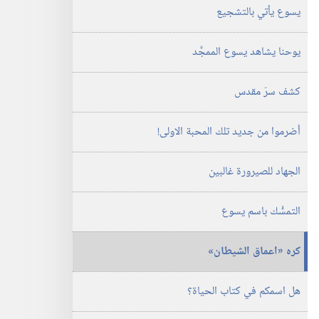
يسوع يأتي بالتشجيع
يوحنا يشاهد يسوع الممجَّد
كشف سرّ مقدس
أضرموا من جديد تلك المحبة الاولى!‏
الجهاد للصيرورة غالبين
التمسُّك باسم يسوع
كره «اعماق الشيطان»‏
هل اسمكم في كتاب الحياة؟‏