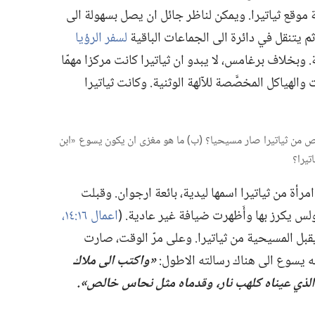
ة موقع ثياتيرا.‏ ويمكن لناظر جائل ان يصل بسهولة الى
 يتنقل في دائرة الى الجماعات الباقية
لسفر الرؤيا
‏ وبخلاف برغامس،‏ لا يبدو ان ثياتيرا كانت مركزا مهمّا
 والهياكل المخصَّصة للآلهة الوثنية.‏ وكانت ثياتيرا
 شخص من ثياتيرا صار مسيحيا؟‏ (‏ب)‏ ما هو مغزى ان يكون يسوع «ابن
يرا؟‏
أة من ثياتيرا اسمها ليدية،‏ بائعة ارجوان.‏ وقبلت
لس يكرز بها وأَظهرت ضيافة غير عادية.‏ (‏
اعمال ١٦:‏​١٤،‏
 المسيحية من ثياتيرا.‏ وعلى مرّ الوقت،‏ صارت
ِه يسوع الى هناك رسالته الاطول:‏
‏«واكتب الى ملاك
‏ الذي عيناه كلهب نار،‏
وقدماه مثل نحاس خالص».‏