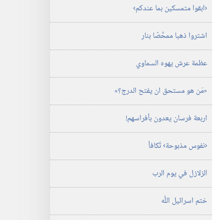
‏‹ابقوا متمسكين بما عندكم›‏
اشتروا ذهبا ممحَّصًا بنار
عظمة عرش يهوه السماوي
‏«مَن هو مستحق ان يفتح الدرج؟‏»‏
اربعة فرسان يعدون بأفراسهم!‏
‏‹نفوس مذبوحة› تُكافأ
الزلازل في يوم الرب
ختم اسرائيل اللّٰه