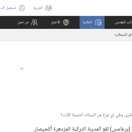
العربية
تسجيل الد
اختر
(يفتح
اللغة
نافذة
كتاب المقدس
المكتبة
الأخبار
من نحن
جديدة)
اق الشيطان»‏
ما (‏برغامس)‏ تقع المدينة التركية المزدهرة أكحيصار.‏