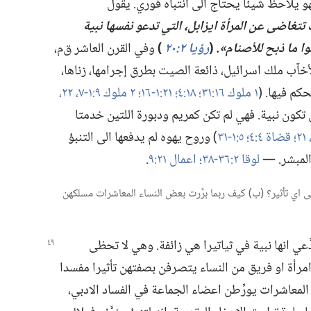
فهو يلاحظ شيئا يحتاج الى انتباه فوري.‏ يقول
تتغاضى عن المرأة ايزابل،‏ التي تدعو نفسها نبية
وا ما ذبح للأصنام».‏
‏(‏
رؤيا ٢:‏٢٠
‏)‏
وفي القرن العاشر ق‌م،‏
أخآب ملك اسرائيل،‏ ذائعة الصيت بطرق إجرامها،‏ زناها،‏
كم فيها.‏ (‏
١ ملوك ١٦:‏٣١؛‏
١٨:‏٤؛‏
٢١:‏​١-‏١٦؛‏
٢ ملوك ٩:‏​١-‏٧،‏
٢٢،‏
ن تكون نبية.‏ فهي لم تكن كمريم ودبورة اللتين خدمتا
قضاة ٤:‏٤؛‏
٥:‏​١-‏٣١
‏)‏ وروح يهوه لم يدفعها الى التنبؤ
المبشر.‏ —‏
لوقا ٢:‏​٣٦-‏٣٨؛‏
اعمال ٢١:‏٩
‏.‏
الى اي تأثير؟‏ (‏ب)‏ كيف ربما برَّرت بعض النساء المعاشرات مسلكهن
دَّعي انها نبية في ثياتيرا هي زائفة.‏ وهي لا تحظى
ي امرأة او فريق من النساء يتصرفن بصفتهن تأثيرا مفسدا
لمعاشرات يورِّطن اعضاء الجماعة في الفساد الادبي،‏