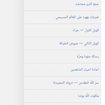
جمع كثير محتشد
ضربات يهوه على العالم المسيحي
الويل الاول —‏ جراد
الويل الثاني —‏ جيوش الخيالة
رسالة حلوة ومرَّة
اعادة احياء الشاهدين
سرّ اللّٰه المقدس —‏ ذروته المجيدة!‏
ملكوت اللّٰه يولد!‏