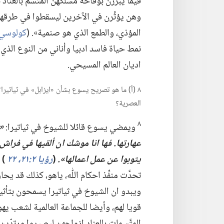
فيما يبرِّرن بوقاحة مسلكهن المتَّسم بالعناد ب
وهن يؤثِّرن في الآخرين ليسقطوا في طرقهن م
المؤذي،‏ والطمع الذي هو صنمية».‏ (‏
كولوسي ٣:‏
نمط حياة فاسد ادبيا وأناني من النوع الذي
اديان العالم المسيحي.‏
٨ (‏أ)‏ ما هو تصريح يسوع بشأن «ايزابل» في ثياتيرا؟
العصرية؟‏
٨
ويمضي يسوع قائلا للشيوخ في ثياتيرا:‏
‏«
عهارتها.‏
فها انا موشك ان ألقيها
في
فراش ا
يتوبوا عن عمل اعمالها».‏
‏(‏
رؤيا ٢:‏​٢١،‏
٢٢
‏)‏
و
تحدَّت منفِّذ احكام اللّٰه،‏ ياهو،‏ كذلك قد ي
ويبدو ان الشيوخ في ثياتيرا يسمحون بتأثير
قويا لهم،‏ وأيضا للجماعة العالمية لشعب يهو
المتَّسمات بالعناد ازواجهن ليصيروا مرتدّ