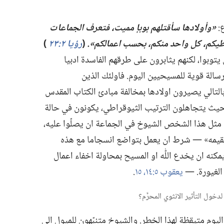
:‏
‏«وأولادها سأقتلهم بوبإ مميت،‏ فتعرف الجماعات
طيكم،‏ كل واحد منكم،‏ بحسب اعمالكم».‏
‏(‏
رؤيا ٢:‏٢٣
‏)‏
توبوا،‏ لكنهم يثابرون على طرقهم الفاسدة ادبيا
رسالة قوية للمسيحيين اليوم.‏ فاولئك الذين
‏ وبالتالي يصيرون اولادها بمخالفة مبادئ الكتاب المقدس
بحيث يتجاهلون الترتيب الثيوقراطي،‏ يكونون في حالة
ا مثل هذا الشخص الشيوخ في الجماعة ان يصلّوا عليه،‏
 يقيمه» —‏ شرط ان يعمل بتواضع انسجاما مع هذه
‏ يمكنه ان يخدع اللّٰه او المسيح بمحاولة اخفاء اعمال
لغيورة.‏ —‏
يعقوب ٥:‏​١٤،‏ ١٥
‏.‏
يوم متيقظة لهذا الخطر.‏ والشيوخ متنبّهون للميول الى