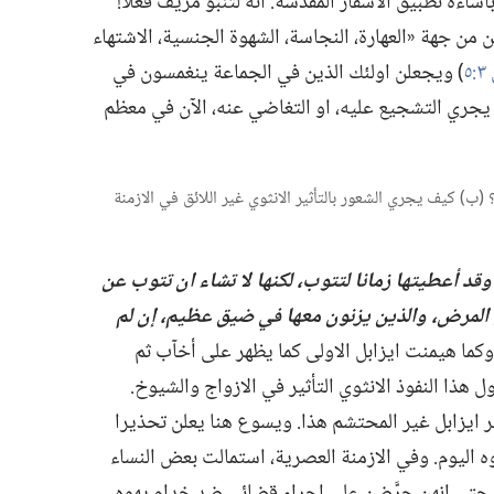
اساءة تطبيق الاسفار المقدسة.‏ انه لتنبؤ مزيَّف فعلا!‏
ن جهة «العهارة،‏ النجاسة،‏ الشهوة الجنسية،‏ الاشتهاء
٥
‏)‏ ويجعلن اولئك الذين في الجماعة ينغمسون في
 يجري التشجيع عليه،‏ او التغاضي عنه،‏ الآن في معظم
‏ (‏ب)‏ كيف يجري الشعور بالتأثير الانثوي غير اللائق في الازمنة
وقد أعطيتها زمانا لتتوب،‏ لكنها
لا
تشاء ان تتوب عن
لمرض،‏ والذين يزنون معها
في
ضيق عظيم،‏ إن لم
كما هيمنت ايزابل الاولى كما يظهر على أخآب ثم
حاول هذا النفوذ الانثوي التأثير في الازواج والشيوخ.‏
 ايزابل غير المحتشم هذا.‏ ويسوع هنا يعلن تحذيرا
ه اليوم.‏ وفي الازمنة العصرية،‏ استمالت بعض النساء
ين حتى انهن حرَّضن على اجراء قضائي ضد خدام يهوه