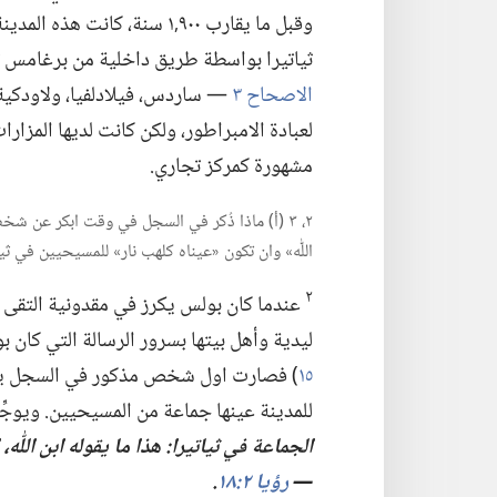
وقبل ما يقارب ٩٠٠
١ سنة،‏ كانت هذه المدين
‏,‏
ثياتيرا بواسطة طريق داخلية من برغامس ثم
الاصحاح ٣
—‏ ساردس،‏ فيلادلفيا،‏ ولاودكية.
لعبادة الامبراطور،‏ ولكن كانت لديها المزارات
مشهورة كمركز تجاري.‏
٢،‏ ٣ (‏أ)‏ ماذا ذُكر في السجل في وقت ابكر عن
اللّٰه» وان تكون «عيناه كلهب نار» للمسيحيين في ثيات
٢
عندما كان بولس يكرز في مقدونية التقى امر
ليدية وأهل بيتها بسرور الرسالة التي كان بو
١٥
‏)‏ فصارت اول شخص مذكور في السجل يقبل
للمدينة عينها جماعة من المسيحيين.‏ ويوجّ
الجماعة
في
ثياتيرا:‏
هذا ما يقوله ابن اللّٰه،
—‏
رؤيا ٢:‏١٨
‏.‏