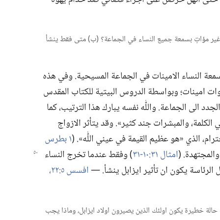
و غير مؤاتٍ بسمعة جميع النساء في الجماعة؟‏ (‏ب)‏ متى فقط ينشأ
معة النساء الامينات في الجماعة المسيحية.‏ وفي هذه
وات امينات؛‏ وبواسطة الدروس البيتية للكتاب المقدس
د الى الجماعة.‏ واللّٰه نفسه يبارك هذا الترتيب،‏ كما
ي الكلمة،‏ والمبشرات جند كثير».‏ وقد يتأثر الازواج
ام،‏ الذي «هو عظيم القيمة في عيني اللّٰه».‏ (‏
١ بطرس
والمجتهدة.‏ (‏
امثال ٣١:‏​١٠-‏٣١
‏)‏ وفقط عندما تخرج النساء
الرئاسة يكون ان تأثير ايزابل ينشأ.‏ —‏
افسس ٥:‏​٢٢،‏
في اية حالة خطيرة يكون اولئك الذين يصيرون اولاد ايزابل،‏ وماذا يجب