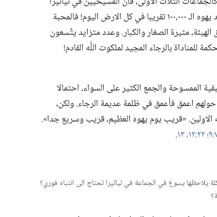
كالجماعات الثلاث الاولى،‏ فان المسيحيين في ثياتيرا
 الـ‍ ٠٠٠
١٠٠ تقريبا في كل الارض اليوم!‏ فالمحبة
‏,‏
هيئة،‏ مثيرة الصغار والكبار.‏ وعدد متزايد يتَّسعون
ة للمناداة بالرجاء المجيد لملكوت اللّٰه القادم!‏
بقية الممسوحة والجمع الكثير على السواء،‏ احتمالا
 حولهم اعمق فأعمق في ظلمة عديمة الرجاء.‏ ولكن،‏
ٰه الاولين.‏ «قريب يوم يهوه العظيم،‏ قريب وسريع جدا».‏
٢٢:‏​١٢،‏ ١٣
‏.‏
مشكلة يلاحظها يسوع في الجماعة في ثياتيرا تحتاج الى انتباه فوري؟‏
؟‏