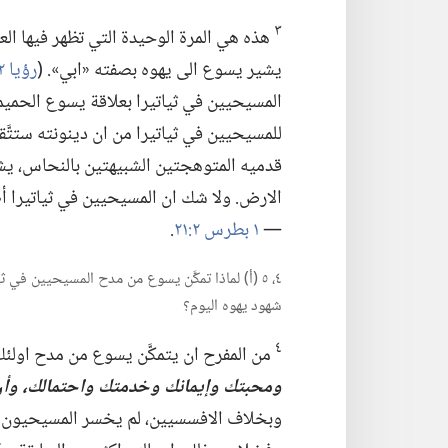
٣
هذه هي المرة الوحيدة التي تظهر فيها الع
يشير يسوع الى يهوه بصفته «ابي».‏ (‏
رؤيا ٢:‏٢٧؛‏
المسيحيين في ثياتيرا بعلاقة يسوع الحميمة 
للمسيحيين في ثياتيرا من ان دينونته ستتَّق
قدميه المتوهجتين الشبيهتين بالنحاس،‏ يشد
الارض.‏ ولا شك ان المسيحيين في ثياتيرا أ
—‏
١ بطرس ٢:‏٢١
‏.‏
٤،‏ ٥ (‏أ)‏ لماذا تمكَّن يسوع من مدح المسيحيين في
شهود يهوه اليوم؟‏
٤
من المفرح ان يتمكَّن يسوع من مدح اولئك ا
ومحبتك وإيمانك وخدمتك واحتمالك،‏ وأن ا
وبخلاف الافسسيين،‏ لم يخسر المسيحيون ال