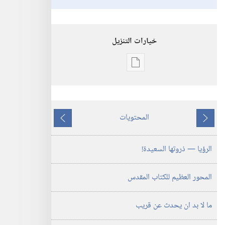
خيارات التنزيل
خيارات
تنزيل
الاصدارات
الرؤيا
المحتويات
—
ما
ما
ذروتها
يسبق
يلي
الرؤيا —‏ ذروتها السعيدة!‏
العظمى
قريبة!
المحور العظيم للكتاب المقدس
ما لا بد ان يحدث عن قريب