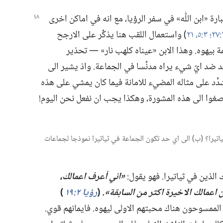
بارة
‏«ابن اللّٰه» في سفر الرؤيا،‏ مع انه في اماكن اخرى
٣:‏​٥،‏
٢١
‏)‏ واستعمال اللقب هنا يذكِّر على الارجح
بيهوه.‏ وهذا الابن «عيناه كلهب نار» —‏ تحذير
د ضد ايّ شيء يراه مدنِّسا في الجماعة.‏ واذ يشير الى
ِّد على مثاله المضيء للامانة فيما كان يمشي على هذه
صغوا الى هذه المشورة،‏ وهكذا يجب ان نفعل نحن اليوم!‏
 ثياتيرا؟‏ (‏ب)‏ الى اي حد تكون الجماعة في ثياتيرا نموذجا لجماعات
لذين في ثياتيرا.‏ فهو يقول:‏
‏«اني أعرف اعمالك،‏
عمالك الاخيرة اكثر من السابقة».‏
‏(‏
رؤيا ٢:‏١٩
‏)‏
ممسوحون هناك محبتهم الاولى ليهوه.‏ فايمانهم قوي.‏