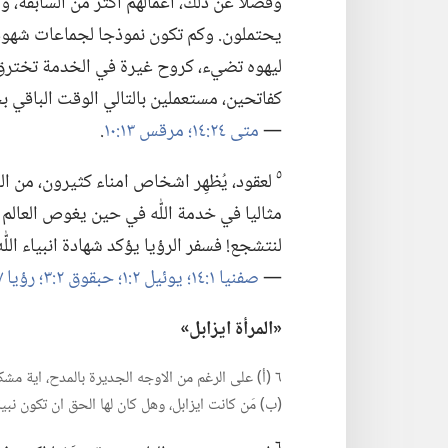
وفضلا عن ذلك،‏ اعمالهم اكثر من السابقة،‏ و
يحتملون.‏ وكم تكون نموذجا لجماعات شهود يهوه
ليهوه تضيء،‏ كروح غيرة في الخدمة تخترق ال
كفاتحين،‏ مستعملين بالتالي الوقت الباقي بحكم
—‏
متى ٢٤:‏١٤؛‏
مرقس ١٣:‏١٠
‏.‏
٥
لعقود،‏ يُظهِر اشخاص امناء كثيرون،‏ من ال
مثاليا في خدمة اللّٰه في حين يغوص العالم
لنتشجع!‏ فسفر الرؤيا يؤكد شهادة انبياء اللّ
—‏
صفنيا ١:‏١٤؛‏
يوئيل ٢:‏١؛‏
حبقوق ٢:‏٣؛‏
رؤيا ٧:‏٩؛‏
‏«المرأة ايزابل»‏
٦ (‏أ)‏ على الرغم من الاوجه الجديرة بالمدح،‏ اية 
(‏ب)‏ مَن كانت ايزابل،‏ وهل كان لها الحق ان تكون نبية
٦