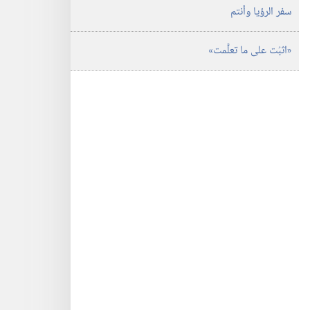
سفر الرؤيا وأنتم
‏«اثبُت على ما تعلَّمت»‏