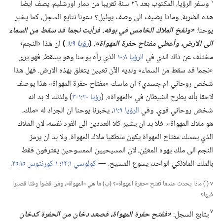
٦
وسفر الرؤيا،‏ المكتوب بعد ٢٦ سنة تقريبا من دمار اورشليم،‏ يصف ايضا
هذه الضربة.‏ وماذا يضيف الى وصف يوئيل؟‏ دعونا نتابع السجل،‏ كما يخبر
يوحنا:‏
‏«ونفخ الملاك الخامس
في
بوقه.‏ فرأيت نجما قد سقط من السماء
الى الارض،‏ وأعطي مفتاح حفرة المهواة».‏
‏(‏
رؤيا ٩:‏١
‏)‏
ان هذا ‹النجم›
مختلف عن ذاك الذي في
الرؤيا ٨:‏١٠
الذي رآه يوحنا وهو يسقط.‏ فهو يرى
«نجما قد سقط من السماء» ولديه الآن تعيين يتعلق بهذه الارض.‏ فهل هذا
شخص روحاني ام جسدي؟‏ ان ماسك «مفتاح حفرة المهواة» هذا يوصف
لاحقا بأنه يطرح الشيطان في «المهواة».‏ (‏
رؤيا ٢٠:‏​١-‏٣
‏)‏ ولذلك لا بد انه
شخص روحاني قوي.‏ وفي
الرؤيا ٩:‏١١
‏،‏ يخبرنا يوحنا ان الجراد له «ملك،‏
هو ملاك المهواة».‏ فلا بد ان يشير كلا العددين الى الفرد نفسه،‏ لان الملاك
الذي يمسك مفتاح المهواة يكون منطقيا ملاك المهواة.‏ ولا بد ان يرمز
النجم الى ملك يهوه المعيَّن،‏ لان المسيحيين الممسوحين يعترفون فقط
بالملك الملائكي الواحد،‏ يسوع المسيح.‏ —‏
كولوسي ١:‏١٣؛‏
١ كورنثوس ١٥:‏٢٥
‏.‏
٧ (‏أ)‏ ماذا يحدث عندما تُفتح «حفرة المهواة»؟‏ (‏ب)‏ ما هي «المهواة»،‏ ومَن قضوا وقتا قصيرا
فيها؟‏
٧
يتابع السجل:‏
‏«ففتح حفرة المهواة،‏ فصعد دخان من الحفرة كدخان