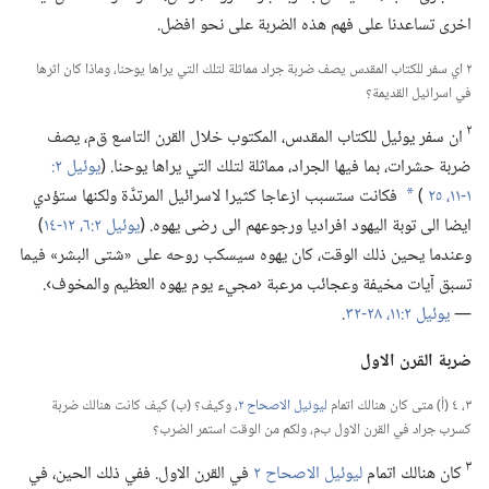
اخرى تساعدنا على فهم هذه الضربة على نحو افضل.‏
٢ اي سفر للكتاب المقدس يصف ضربة جراد مماثلة لتلك التي يراها يوحنا،‏ وماذا كان اثرها
في اسرائيل القديمة؟‏
٢
ان سفر يوئيل للكتاب المقدس،‏ المكتوب خلال القرن التاسع ق‌م،‏ يصف
ضربة حشرات،‏ بما فيها الجراد،‏ مماثلة لتلك التي يراها يوحنا.‏ (‏
١-‏١١،‏
٢٥
)‏
فكانت ستسبب ازعاجا كثيرا لاسرائيل المرتدَّة ولكنها ستؤدي
*
ايضا الى توبة اليهود افراديا ورجوعهم الى رضى يهوه.‏ (‏
يوئيل ٢:‏​٦،‏
١٢-‏١٤
‏)‏
وعندما يحين ذلك الوقت،‏ كان يهوه سيسكب روحه على «شتى البشر» فيما
تسبق آيات مخيفة وعجائب مرعبة ‹مجيء يوم يهوه العظيم والمخوف›.‏
—‏
يوئيل ٢:‏​١١،‏
٢٨-‏٣٢
‏.‏
ضربة القرن الاول
٣،‏ ٤ (‏أ)‏ متى كان هنالك اتمام
ليوئيل الاصحاح ٢
‏،‏ وكيف؟‏ (‏ب)‏ كيف كانت هنالك ضربة
كسرب جراد في القرن الاول ب‌م،‏ ولكم من الوقت استمر الضرب؟‏
٣
كان هنالك اتمام
ليوئيل الاصحاح ٢
في القرن الاول.‏ ففي ذلك الحين،‏ في