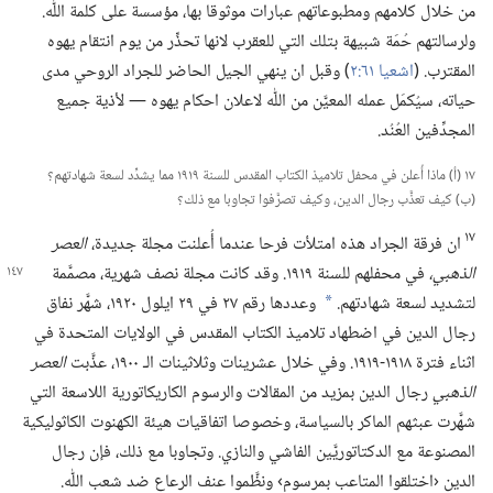
من خلال كلامهم ومطبوعاتهم عبارات موثوقا بها،‏ مؤسسة على كلمة اللّٰه.‏
ولرسالتهم حُمَة شبيهة بتلك التي للعقرب لانها تحذِّر من يوم انتقام يهوه
المقترب.‏ (‏
اشعيا ٦١:‏٢
‏)‏ وقبل ان ينهي الجيل الحاضر للجراد الروحي مدى
حياته،‏ سيُكمَل عمله المعيَّن من اللّٰه لاعلان احكام يهوه —‏ لأذية جميع
المجدِّفين العُنُد.‏
١٧ (‏أ)‏ ماذا أُعلن في محفل تلاميذ الكتاب المقدس للسنة ١٩١٩ مما يشدِّد لسعة شهادتهم؟‏
(‏ب)‏ كيف تعذَّب رجال الدين،‏ وكيف تصرَّفوا تجاوبا مع ذلك؟‏
١٧
ان فرقة الجراد هذه امتلأت فرحا عندما أُعلنت مجلة جديدة،‏
العصر
الذهبي،‏
في محفلهم للسنة ١٩١٩.‏ وقد كانت مجلة نصف شهرية،‏ مصمَّمة
لتشديد لسعة شهادتهم.‏
وعددها رقم ٢٧ في ٢٩ ايلول ١٩٢٠،‏ شهَّر نفاق
*
رجال الدين في اضطهاد تلاميذ الكتاب المقدس في الولايات المتحدة في
اثناء فترة ١٩١٨-‏١٩١٩.‏ وفي خلال عشرينات وثلاثينات الـ‍ ١٩٠٠،‏ عذَّبت
العصر
الذهبي
رجال الدين بمزيد من المقالات والرسوم الكاريكاتورية اللاسعة التي
شهَّرت عبثهم الماكر بالسياسة،‏ وخصوصا اتفاقيات هيئة الكهنوت الكاثوليكية
المصنوعة مع الدكتاتوريَّين الفاشي والنازي.‏ وتجاوبا مع ذلك،‏ فإن رجال
الدين ‹اختلقوا المتاعب بمرسوم› ونظَّموا عنف الرعاع ضد شعب اللّٰه.‏