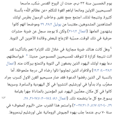
يوم الخمسين سنة ٣٣ ب‌م،‏ حدث ان الروح القدس سُكب،‏ ماسحا
المسيحيين الاولين ومانحا اياهم القوة للتكلم «عن عظائم اللّٰه» بألسنة
كثيرة.‏ ونتيجة لذلك،‏ اجتمع جمع غفير.‏ وخاطب الرسول بطرس اولئك
المشاهدين المشدوهين،‏ مقتبسا من
يوئيل ٢:‏​٢٨،‏ ٢٩
وموضحا انهم كانوا
يشهدون اتمامها.‏ (‏
اعمال ٢:‏​١-‏٢١
‏)‏ ولكن،‏ لا يوجد سجل عن ضربة حشرات
حرفية في ذلك الوقت،‏ مسبِّبة الازعاج للبعض وقائدة الآخرين الى التوبة.‏
٤
وهل كانت هنالك ضربة مجازية في خلال تلك الايام؟‏ نعم،‏ بالتأكيد!‏ لقد
اتت نتيجة كرازة لا تتوقف للمسيحيين الممسوحين حديثا.‏
فبواسطتهم،‏
*
دعا يهوه اولئك اليهود الذين يصغون الى التوبة والتمتع ببركات منه.‏ (‏
اعمال
٢:‏​٣٨-‏٤٠؛‏
٣:‏١٩
‏)‏ والافراد الذين تجاوبوا نالوا رضاه الى درجة ملحوظة.‏ أما
بالنسبة الى الذين رفضوا الدعوة فقد صار مسيحيو القرن الاول كسرب جراد
مخرِّب.‏ واذ بدأوا في اورشليم،‏ انتشروا في كل اليهودية والسامرة.‏ وسريعا
كانوا في كل مكان،‏ معذِّبين اليهود غير المؤمنين بالمناداة جهرا بقيامة
يسوع،‏ مع كل ما يتضمنه ذلك.‏ (‏
اعمال ١:‏٨؛‏
٤:‏​١٨-‏٢٠؛‏
٥:‏​١٧-‏٢١،‏
٢٨،‏
٢٩،‏
٤٠-‏٤٢؛‏
١٧:‏​٥،‏ ٦؛‏
٢١:‏​٢٧-‏٣٠
‏)‏ واستمر هذا الضرب حتى ‹اليوم المخوف› في
سنة ٧٠ ب‌م،‏ عندما جلب يهوه الجيوش الرومانية على اورشليم ليدمروها.‏