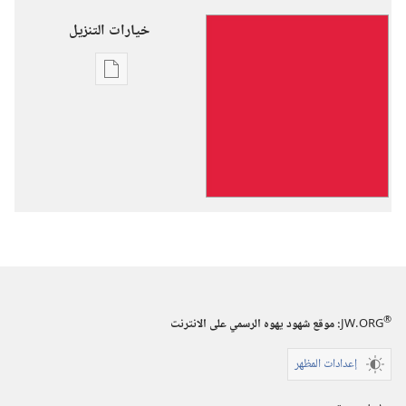
خيارات التنزيل
خيارات
تنزيل
الاصدارات
الرؤيا
—
ذروتها
العظمى
قريبة!
®
JW.ORG
:‏ موقع شهود يهوه الرسمي على الانترنت
إعدادات المظهر