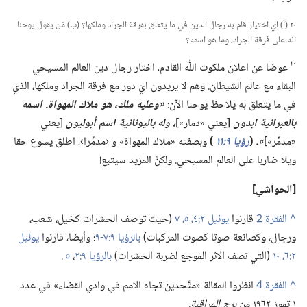
٢٠ (‏أ)‏ اي اختيار قام به رجال الدين في ما يتعلق بفرقة الجراد وملكها؟‏ (‏ب)‏ مَن يقول يوحنا
انه على فرقة الجراد،‏ وما هو اسمه؟‏
٢٠
عوضا عن اعلان ملكوت اللّٰه القادم،‏ اختار رجال دين العالم المسيحي
البقاء مع عالم الشيطان.‏ وهم لا يريدون ايّ دور مع فرقة الجراد وملكها،‏ الذي
في ما يتعلق به يلاحظ يوحنا الآن:‏
‏«وعليه ملك،‏
هو
ملاك المهواة.‏ اسمه
بالعبرانية ابدون
‏[يعني «دمار»]‏
‏،‏ وله باليونانية اسم أبوليون
‏[يعني
«مدمِّر»]‏
‏».‏
‏(‏
رؤيا ٩:‏١١
‏)‏
وبصفته «ملاك المهواة» و ‹مدمِّرا›،‏ اطلق يسوع حقا
ويلا ضاربا على العالم المسيحي.‏ ولكنَّ المزيد سيتبع!‏
‏[الحواشي]‏
^
قارنوا
يوئيل ٢:‏​٤،‏ ٥،‏
٧
(‏حيث توصف الحشرات كخيل،‏ شعب،‏
ورجال،‏ وكصانعة صوتا كصوت المركبات)‏
بالرؤيا ٩:‏​٧-‏٩
‏؛‏ وأيضا،‏ قارنوا
يوئيل
٢:‏​٦،‏
١٠
(‏التي تصف الاثر الموجع لضربة الحشرات)‏
بالرؤيا ٩:‏​٢
‏،‏
٥
‏.‏
^
انظروا المقالة «متَّحدين تجاه الامم في وادي القضاء» في عدد
١ تموز ١٩٦٢ من
برج المراقبة.‏