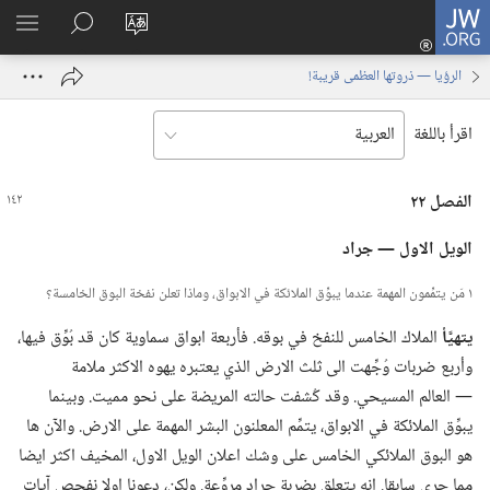
JW.ORG
تسجيل
تغيير
البحث
اظهر
الدخول
لغة
في
القائم
(يفتح
الرؤيا — ذروتها العظمى قريبة!
الموقع
JW.‎ORG
نافذة
جديدة)
اقرأ باللغة
الفصل ٢٢
الويل الاول —‏ جراد
١ مَن يتمِّمون المهمة عندما يبوِّق الملائكة في الابواق،‏ وماذا تعلن نفخة البوق الخامسة؟‏
يتهيَّأ
الملاك الخامس للنفخ في بوقه.‏ فأربعة ابواق سماوية كان قد بُوِّق فيها،‏
وأربع ضربات وُجِّهت الى ثلث الارض الذي يعتبره يهوه الاكثر ملامة
—‏ العالم المسيحي.‏ وقد كُشفت حالته المريضة على نحو مميت.‏ وبينما
يبوِّق الملائكة في الابواق،‏ يتمِّم المعلنون البشر المهمة على الارض.‏ والآن ها
هو البوق الملائكي الخامس على وشك اعلان الويل الاول،‏ المخيف اكثر ايضا
مما جرى سابقا.‏ انه يتعلق بضربة جراد مروِّعة.‏ ولكن،‏ دعونا اولا نفحص آيات