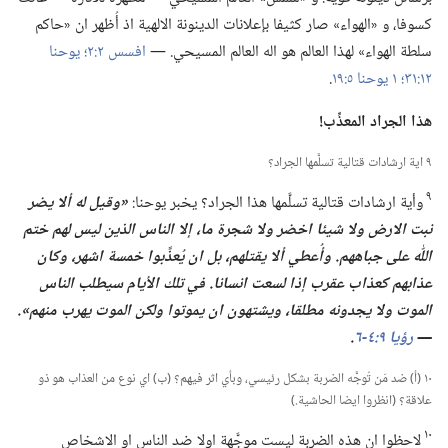
كسوفا،‏ و «الهواء» صار كثيفا بإعلانات الدينونة الالهية اذ أُظهر ان «حاكم
سلطة الهواء» لهذا العالم هو اله العالم المسيحي.‏ —‏
افسس ٢:‏٢؛‏
يوحنا
١٢:‏٣١؛‏
١ يوحنا ٥:‏١٩
‏.‏
هذا الجراد المعذِّب!‏
٩ اية ارشادات قتالية تسلَّمها الجراد؟‏
٩
وأية ارشادات قتالية تسلَّمها هذا الجراد؟‏ يخبر يوحنا:‏
‏«وقيل له ألا يضر
نبت الارض ولا شيئا اخضر ولا شجرة ما،‏ إلا الناس الذين ليس لهم ختم
اللّٰه على جباههم.‏
وأُعطي ألا يقتلهم،‏ بل ان يُعذَّبوا خمسة اشهر،‏ وكان
عذابهم كعذاب عقرب إذا لسعت انسانا.‏
في
تلك الأيام سيطلب الناس
الموت ولا يجدونه مطلقا،‏ ويشتهون ان يموتوا ولكن الموت يهرب منهم».‏
—‏
رؤيا ٩:‏​٤
‏-‏
٦
‏.‏
١٠ (‏أ)‏ ضد مَن تُوجَّه الضربة بشكل رئيسي،‏ وبأي اثر فيهم؟‏ (‏ب)‏ اي نوع من العذاب هو ذو
علاقة؟‏ (‏انظروا ايضا الحاشية.‏)‏
١٠
لاحظوا ان هذه الضربة ليست موجَّهة اولا ضد الناس او الاشخاص