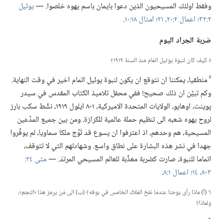
وفقط اولئك المسيحيون الذين دعوا بايمان باسم يهوه خلصوا.‏ —‏
يوئيل
٢:‏٣٢؛‏
اعمال ٢:‏​٢٠،‏ ٢١؛‏
امثال ١٨:‏١٠
‏.‏
ضربة الجراد اليوم
٥ كيف كان لنبوة يوئيل اتمام منذ السنة ١٩١٩؟‏
٥
منطقيا،‏ يمكننا ان نتوقع ان يكون لنبوة يوئيل اتمام اخير في وقت النهاية.‏
وكم تبيَّن ان ذلك صحيح!‏ ففي محفل تلاميذ الكتاب المقدس في سيدر
پوينت،‏ اوهايو،‏ الولايات المتحدة الاميركية،‏ ١-‏٨ ايلول ١٩١٩،‏ نشَّط سكب بارز
لروح يهوه شعبه الى تنظيم حملة عالمية للكرازة.‏ ومن بين جميع المدَّعين
المسيحية،‏ هم وحدهم،‏ اذ اعترفوا ان يسوع قد تُوِّج ملكا سماويا،‏ لم يوفِّروا
جهدا في نشر هذه البشارة على نطاق واسع.‏ وشهادتهم التي لا تتوقف،‏
اتماما للنبوة،‏ صارت كضربة معذِّبة للعالم المسيحي المرتدّ.‏ —‏
٣-‏٨،‏
١٤؛‏
اعمال ١:‏٨
‏.‏
٦ (‏أ)‏ ماذا رأى يوحنا عندما نفخ الملاك الخامس في بوقه؟‏ (‏ب)‏ الى مَن يرمز هذا ‹النجم›،‏
ولماذا؟‏