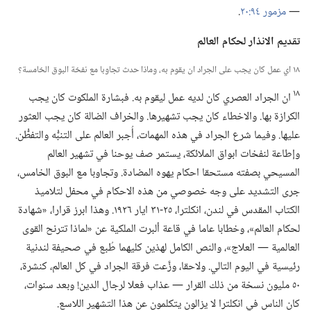
—‏
مزمور ٩٤:‏٢٠
‏.‏
تقديم الانذار لحكام العالم
١٨ اي عمل كان يجب على الجراد ان يقوم به،‏ وماذا حدث تجاوبا مع نفخة البوق الخامسة؟‏
١٨
ان الجراد العصري كان لديه عمل ليقوم به.‏ فبشارة الملكوت كان يجب
الكرازة بها.‏ والاخطاء كان يجب تشهيرها.‏ والخراف الضالة كان يجب العثور
عليها.‏ وفيما شرع الجراد في هذه المهمات،‏ أُجبر العالم على التنبُّه والتفطُّن.‏
وإطاعة لنفخات ابواق الملائكة،‏ يستمر صف يوحنا في تشهير العالم
المسيحي بصفته مستحقا احكام يهوه المضادة.‏ وتجاوبا مع البوق الخامس،‏
جرى التشديد على وجه خصوصي من هذه الاحكام في محفل لتلاميذ
الكتاب المقدس في لندن،‏ انكلترا،‏ ٢٥-‏٣١ ايار ١٩٢٦.‏ وهذا ابرز قرارا،‏ «شهادة
لحكام العالم»،‏ وخطابا عاما في قاعة ألبرت الملكية عن «لماذا تترنح القوى
العالمية —‏ العلاج»،‏ والنص الكامل لهذين كليهما طُبع في صحيفة لندنية
رئيسية في اليوم التالي.‏ ولاحقا،‏ وزَّعت فرقة الجراد في كل العالم،‏ كنشرة،‏
٥٠ مليون نسخة من ذلك القرار —‏ عذاب فعلا لرجال الدين!‏ وبعد سنوات،‏
كان الناس في انكلترا لا يزالون يتكلمون عن هذا التشهير اللاسع.‏