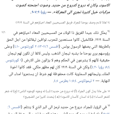
الاسود،‏
وكان له دروع كدروع من حديد.‏ وصوت اجنحته كصوت
مركبات خيل كثيرة تجري الى المعركة».‏ —‏
رؤيا ٩:‏​٧
‏-‏
٩
‏.‏
١٤ لماذا لاءم وصف يوحنا للجراد فريق المسيحيين المعاد احياؤهم في السنة ١٩١٩؟‏
١٤
يمثِّل ذلك جيدا الفريق ذا الولاء من المسيحيين المعاد احياؤهم في
السنة ١٩١٩.‏ فكالخيل،‏ كانوا مستعدين للحرب،‏ تواقين ليقاتلوا من اجل الحق
بالطريقة التي يصفها الرسول بولس.‏ (‏
افسس ٦:‏​١١-‏١٣؛‏
٢ كورنثوس ١٠:‏٤
‏)‏ وعلى
رؤوسهم يرى يوحنا
ما يشبه
تيجان الذهب.‏ وليس لائقا ان تكون لهم تيجان
حقيقية لأنهم لا يشرعون في الحكم وهم لا يزالون على الارض.‏ (‏
١ كورنثوس
٤:‏٨؛‏
رؤيا ٢٠:‏٤
‏)‏ ولكن في السنة ١٩١٩ كان لهم مظهر ملكي.‏ فقد كانوا اخوة
الملك،‏ وتيجانهم السماوية كانت محفوظة لهم شرط ان يستمروا امناء الى
النهاية.‏ —‏
٢ تيموثاوس ٤:‏٨؛‏
١ بطرس ٥:‏٤
‏.‏
١٥ على ماذا يدل كون الجراد (‏أ)‏ له دروع من حديد؟‏ (‏ب)‏ له وجوه كوجوه الناس؟‏ (‏ج)‏ له شعر
كشعر النساء؟‏ (‏د)‏ له اسنان كأسنان الاسود؟‏ (‏ه‍ )‏ يُحدث كثيرا من الضجيج؟‏
١٥
في الرؤيا،‏ للجراد دروع من حديد ترمز الى البر الذي لا ينثلم.‏ (‏