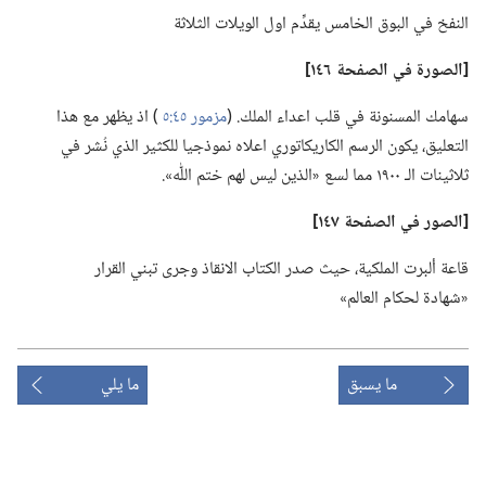
النفخ في البوق الخامس يقدِّم اول الويلات الثلاثة
‏[الصورة في الصفحة ١٤٦]‏
سهامك المسنونة في قلب اعداء الملك.‏ (‏
مزمور ٤٥:‏٥
)‏ اذ يظهر مع هذا
التعليق،‏ يكون الرسم الكاريكاتوري اعلاه نموذجيا للكثير الذي نُشر في
ثلاثينات الـ‍ ١٩٠٠ مما لسع «الذين ليس لهم ختم اللّٰه».‏
‏[الصور في الصفحة ١٤٧]‏
قاعة ألبرت الملكية،‏ حيث صدر الكتاب الانقاذ وجرى تبني القرار
«شهادة لحكام العالم»‏
ما يسبق
ما يلي