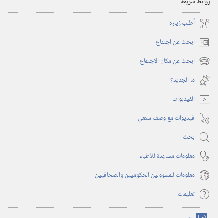
روابط سريعة
أُطلب زيارة
ابحث عن اجتماع
(يفتح
نافذة
ابحث عن مكان الاجتماع
(يفتح
جديدة)
نافذة
ما الجديد؟‏
جديدة)
الفيديوات
فيديوات مع وصف سمعي
بحث
معلومات مساعِدة للأطباء
معلومات للمسؤولين الحكوميين والصحافيين
تعليمات