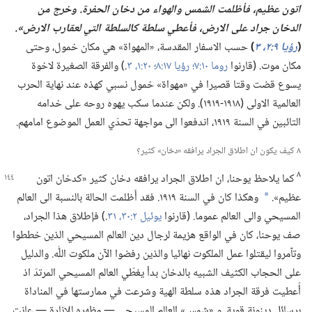
اتون عظيم،‏ فأظلمت الشمس والهواء من دخان الحفرة.‏
وخرج من
الدخان جراد على الارض،‏ فأعطي سلطة كالسلطة التي لعقارب الارض».‏
‏(‏
رؤيا ٩:‏​٢،‏
٣
‏)‏
حسب الاسفار المقدسة،‏ «المهواة» هي مكان خمول،‏ وحتى
مكان موت.‏ (‏قارنوا
روما ١٠:‏٧؛‏
رؤيا ١٧:‏٨؛‏
٢٠:‏​١،‏
٣
‏.‏)‏ والفرقة الصغيرة لاخوة
يسوع قضت وقتا قصيرا في «مهواة» خمول نسبي كهذه عند نهاية الحرب
العالمية الاولى (‏١٩١٨-‏١٩١٩)‏.‏ ولكن عندما سكب يهوه روحه على خدامه
التائبين في السنة ١٩١٩،‏ اندفعوا الى مواجهة تحدّي العمل الموضوع امامهم.‏
٨ كيف يكون ان اطلاق الجراد يرافقه «دخان» كثير؟‏
٨
كما يلاحظ يوحنا،‏ ان اطلاق الجراد يرافقه دخان
كثير «كدخان اتون
عظيم».‏
وهكذا كان في السنة ١٩١٩.‏ فقد أَظلمت الحالة بالنسبة الى العالم
*
المسيحي والى العالم عموما.‏ (‏قارنوا
يوئيل ٢:‏​٣٠،‏ ٣١
‏.‏)‏ فإطلاق هذا الجراد،‏
صف يوحنا،‏ كان في الواقع هزيمة لرجال دين العالم المسيحي الذين خططوا
وتآمروا ليقتلوا عمل الملكوت نهائيا والذين رفضوا الآن ملكوت اللّٰه.‏ والدليل
على الحجاب الكثيف الشبيه بالدخان بدأ يغطّي العالم المسيحي المرتدّ اذ
أُعطيت فرقة الجراد هذه سلطة الهية وشرعت في ممارستها في المناداة
برسائل دينونة قوية.‏ و «شمس» العالم المسيحي —‏ مظهره للانارة —‏ عانت