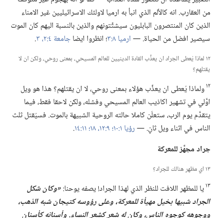
من العقارب.‏ انه كالألم الذي انبأ به ارميا لاولئك الاسرائيليين غير الامناء
الذين كان المنتصرون البابليون سيشتِّتونهم والذين بالنسبة اليهم كان الموت
سيصير افضل من الحياة.‏ —‏
ارميا ٨:‏٣
‏؛‏ انظروا ايضا
جامعة ٤:‏​٢،‏ ٣
‏.‏
١٢ لماذا يُعطى الجراد ان يعذِّب القادة الدينيين للعالم المسيحي،‏ بمعنى روحي،‏ ولكن ان لا
يقتلهم؟‏
١٢
ولماذا يُعطى ان يعذِّب هؤلاء بمعنى روحي،‏ لا ان يقتلهم؟‏ هذا هو ويل
اوَّلي في تشهير اكاذيب العالم المسيحي وفشله،‏ ولكن لاحقا فقط،‏ فيما
يتقدَّم يوم الرب،‏ ستعلَن كاملا حالته الروحية الشبيهة بالموت.‏ فسيُقتل ثلث
الناس في اثناء ويل ثانٍ.‏ —‏
رؤيا ١:‏١٠؛‏
٩:‏​١٢،‏
١٨؛‏
١١:‏١٤
‏.‏
جراد مجهَّز للمعركة
١٣ اي مظهر هنالك للجراد؟‏
١٣
يا للمظهر اللافت للنظر الذي لهذا الجراد!‏ يصفه يوحنا:‏
‏«وكان شكل
الجراد شبيها بخيل مهيأة للمعركة،‏ وعلى رؤوسه كتيجان شبه الذهب،‏
ووجوهه كوجوه الناس،‏
وكان له شعر كشعر النساء.‏ وأسنانه كأسنان