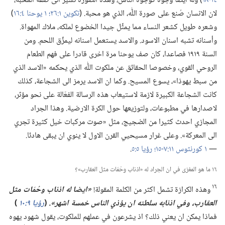
١٤-‏١٨
‏)‏ وله ايضا وجوه كوجوه الناس،‏ وهذه الصورة تشير الى صفة المحبة،‏
لان الانسان صُنع على صورة اللّٰه،‏ الذي هو محبة.‏ (‏
تكوين ١:‏٢٦؛‏
١ يوحنا ٤:‏١٦
‏)‏
وشعره طويل كشعر النساء مما يمثِّل جيدا الخضوع لملكه،‏ ملاك المهواة.‏
وأسنانه تشبه اسنان الاسود.‏ والاسد يستعمل اسنانه ليمزِّق اللحم.‏ ومن
السنة ١٩١٩ فصاعدا،‏ كان صف يوحنا مرة اخرى قادرا على فهم الطعام
الروحي القوي،‏ وخصوصا الحقائق عن ملكوت اللّٰه الذي يحكمه «الاسد الذي
من سبط يهوذا»،‏ يسوع المسيح.‏ وكما ان الاسد يرمز الى الشجاعة،‏ كذلك
كانت الشجاعة الكبيرة لازمة لاستيعاب هذه الرسالة الفعّالة على نحو مؤثر،‏
لاصدارها في مطبوعات،‏ ولتوزيعها حول الكرة الارضية.‏ وهذا الجراد
المجازي احدث كثيرا من الضجيج،‏ مثل «صوت مركبات خيل كثيرة تجري
الى المعركة».‏ وعلى غرار مسيحيي القرن الاول لا ينوي ان يبقى هادئا.‏
—‏
١ كورنثوس ١١:‏​٧-‏١٥؛‏
رؤيا ٥:‏٥
‏.‏
١٦ ما هو المغزى في ان الجراد له «اذناب وحُمَات مثل العقارب»؟‏
١٦
وهذه الكرازة تشمل اكثر من الكلمة المقولة!‏
‏«ايضا له اذناب وحُمَات مثل
العقارب،‏ وفي اذنابه سلطته ان يؤذي الناس خمسة اشهر».‏
‏(‏
رؤيا ٩:‏١٠
‏)‏
فماذا يمكن ان يعني ذلك؟‏ اذ يشرعون في عملهم للملكوت،‏ يقول شهود يهوه