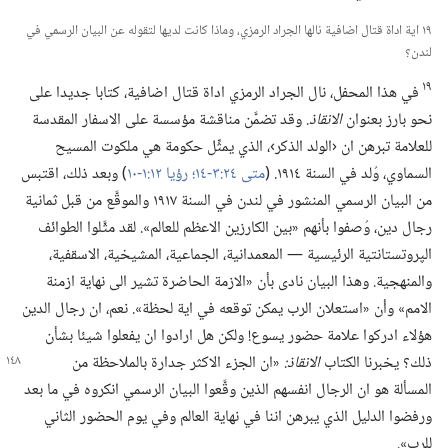
١٩ اية اداة قتال اضافية نالها الجراد الرمزي،‏ وماذا كانت لديها لتقوله عن البيان الرسمي في
لندن؟‏
١٩
في هذا المحفل،‏ نال الجراد الرمزي اداة قتال اضافية،‏ كتابا جديدا على
نحو بارز بعنوان
الانقاذ.‏
وقد تضمَّن مناقشة مؤسسة على الاسفار المقدسة
للعلامة تبرهن ان ‹الولد الذكر›،‏ الذي يمثِّل حكومة هي ملكوت المسيح
السماوي،‏ وُلد في السنة ١٩١٤.‏ (‏
متى ٢٤:‏​٣-‏١٤؛‏
رؤيا ١٢:‏​١-‏١٠
‏)‏ وبعد ذلك،‏ اقتبس
من البيان الرسمي المنشور في لندن في السنة ١٩١٧ والموقَّع من قبل ثمانية
رجال دين،‏ وُصفوا بأنهم «بين الكارزين الاعظم للعالم».‏ لقد مثَّلوا الطوائف
الپروتستانتية الرئيسية —‏ المعمدانية،‏ الجماعية،‏ المشيخية،‏ الاسقفية،‏
والمنهجية.‏ وهذا البيان نادى بأن «الازمة الحاضرة تشير الى نهاية ازمنة
الامم» وأن «استعلان الرب يمكن توقعه في اية لحظة».‏ نعم،‏ ان رجال الدين
هؤلاء ادركوا علامة حضور يسوع!‏ ولكن هل ارادوا ان يفعلوا شيئا بشأن
ذلك؟‏ يخبرنا الكتاب
الانقاذ:‏
‏«ان الجزء الاكثر جدارة
بالملاحظة من
المسألة هو ان الرجال انفسهم الذين وقَّعوا البيان الرسمي انكروه في ما بعد
ورفضوا الدليل الذي يبرهن اننا في نهاية العالم وفي يوم الحضور الثاني
للرب».‏