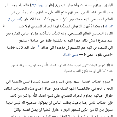
البارزين بينهم —‏ ‹نبت وأشجار الارض›.‏ (‏قارنوا
رؤيا ٨:‏٧
‏.‏)‏ فالجراد يجب ان
يضر الناس فقط الذين ليس لهم ختم اللّٰه على جباههم،‏ الذين يدَّعون في
العالم المسيحي انهم مختومون لكنَّ سجلهم يكذِّب هذا الادعاء.‏ (‏
١٣،‏ ١٤
‏)‏ وهكذا وُجِّهت الاقوال المعذِّبة لهذا الجراد
العصري اولا ضد
القادة الدينيين للعالم المسيحي.‏ وكم تعذَّب بالتأكيد هؤلاء الناس المغرورون
عند سماع اعلان ذلك جهرا انهم لم يفشلوا فقط في قيادة رعيتهم
الى السماء بل انهم هم انفسهم لن يذهبوا الى هناك!‏
حقا،‏ لقد كانت قضية
*
«اعمى يقود اعمى»!‏ —‏
متى ١٥:‏١٤
‏.‏
١١ (‏أ)‏ لكم من الوقت تكون للجراد سلطة لتعذيب اعداء اللّٰه،‏ ولماذا ليس ذلك وقتا قصيرا
حقا؟‏ (‏ب)‏ الى اي حد يكون العذاب قاسيا؟‏
١١
يدوم العذاب خمسة اشهر.‏ وهل ذلك وقت قصير نسبيا؟‏ ليس بالنسبة الى
الجراد الحرفي.‏ فالخمسة اشهر تصف مدى حياة احدى هذه الحشرات.‏ لذلك،‏
طوال حياتهم،‏ يداوم الجراد العصري على لسع اعداء اللّٰه.‏ واكثر من ذلك،‏
فإن العذاب قاس جدا بحيث يطلب الناس ان يموتوا.‏ صحيح انه ليس لدينا
سجل بأن ايّا من الذين لسعهم الجراد حاول فعليا ان يقتل نفسه.‏ ولكنَّ
التعبير يساعدنا ان نتصوَّر شدة العذاب —‏ كما لو انه بهجوم غير متوقف