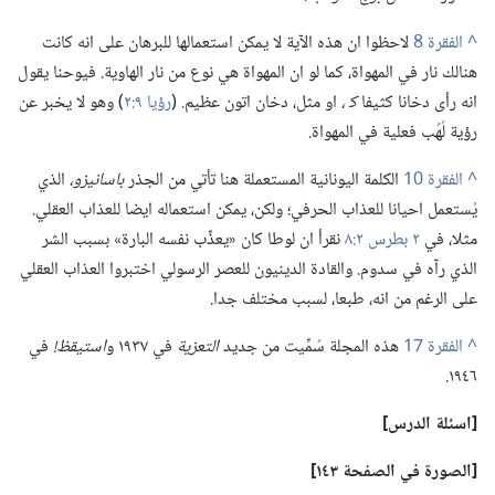
^
لاحظوا ان هذه الآية لا يمكن استعمالها للبرهان على انه كانت
هنالك نار في المهواة،‏ كما لو ان المهواة هي نوع من نار الهاوية.‏ فيوحنا يقول
انه رأى دخانا كثيفا
ك‍ ،‏
او مثل،‏ دخان اتون عظيم.‏ (‏
رؤيا ٩:‏٢
‏)‏ وهو لا يخبر عن
رؤية لُهُب فعلية في المهواة.‏
^
الكلمة اليونانية المستعملة هنا تأتي من الجذر
باسانيزو،‏
الذي
يُستعمل احيانا للعذاب الحرفي؛‏ ولكن،‏ يمكن استعماله ايضا للعذاب العقلي.‏
مثلا،‏ في
٢ بطرس ٢:‏٨
نقرأ ان لوطا كان «يعذِّب نفسه البارة» بسبب الشر
الذي رآه في سدوم.‏ والقادة الدينيون للعصر الرسولي اختبروا العذاب العقلي
على الرغم من انه،‏ طبعا،‏ لسبب مختلف جدا.‏
^
هذه المجلة سُمِّيت من جديد
التعزية
في ١٩٣٧ و
استيقظ!‏
في
١٩٤٦.‏
‏[اسئلة الدرس]‏
‏[الصورة في الصفحة ١٤٣]‏