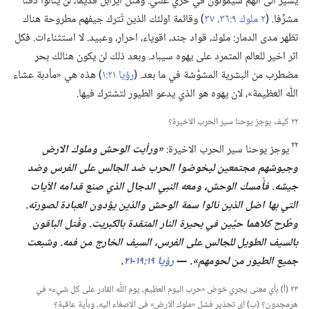
يشير الى انهم سيموتون في خزي علني.‏ ومثل ايزابل قديما،‏ لن ينالوا دفنا
مشرِّفا.‏ (‏
٢ ملوك ٩:‏​٣٦،‏ ٣٧
‏)‏ وقائمة اولئك الذين تُترك جيفهم مطروحة هناك
تظهر مدى الدمار:‏ ملوك،‏ قواد جند،‏ اقوياء،‏ احرار،‏ وعبيد.‏ لا استثناءات.‏ فكل
اثر اخير للعالم المتمرد على يهوه سيباد.‏ وبعد ذلك لن يكون هنالك بحر
مضطرب من البشرية المشوَّشة في ما بعد.‏ (‏
رؤيا ٢١:‏١
‏)‏ هذه هي «مأدبة عشاء
اللّٰه العظيمة»،‏ لان يهوه هو الذي يدعو الطيور لتشترك فيها.‏
٢٢ كيف يوجز يوحنا سير الحرب الاخيرة؟‏
٢٢
يوجز يوحنا سير الحرب الاخيرة:‏
‏«ورأيت الوحش وملوك الارض
وجيوشهم مجتمعين ليخوضوا الحرب ضد الجالس على الفرس وضد
جيشه.‏
فأُمسك الوحش،‏ ومعه النبي الدجال الذي صنع قدامه الآيات
التي بها اضل الذين نالوا سمة الوحش والذين يؤدون العبادة لصورته.‏
وطُرح كلاهما حيَّين
في
بحيرة النار المتقدة بالكبريت.‏
وقُتل الباقون
بالسيف الطويل للجالس على الفرس،‏ السيف الخارج من فمه.‏ وشبعت
جميع الطيور من لحومهم».‏ —‏
رؤيا ١٩:‏​١٩
‏-‏
٢١
‏.‏
٢٣ (‏أ)‏ بأي معنى يجري خوض «حرب اليوم العظيم،‏ يوم اللّٰه القادر على كل شيء» في
هرمجدون؟‏ (‏ب)‏ اي تحذير فشل «ملوك الارض» في الاصغاء اليه،‏ وبأية عاقبة؟‏