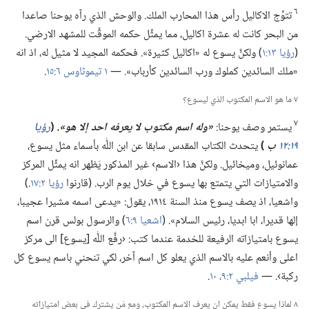
٦
تتوِّج الاكاليل رأس هذا المحارب الملك.‏ والوحش الذي رآه يوحنا صاعدا
من البحر كانت له عشرة اكاليل،‏ مما يمثِّل حكمه الموقَّت للمشهد الارضي.‏
(‏
رؤيا ١٣:‏١
‏)‏ ولكنَّ يسوع له «اكاليل كثيرة».‏ فحكمه المجيد لا مثيل له،‏ اذ انه
«ملك السائدين كملوك ورب السائدين كأرباب».‏ —‏
١ تيموثاوس ٦:‏١٥
‏.‏
٧ ما هو الاسم المكتوب الذي ليسوع؟‏
٧
يستمر وصف يوحنا:‏
‏«وله اسم مكتوب
لا
يعرفه احد إلا هو».‏
‏(‏
رؤيا
١٩:‏١٢
ب
‏)‏
يتحدث الكتاب المقدس سابقا عن ابن اللّٰه بأسماء مثل يسوع،‏
عمانوئيل،‏ وميخائيل.‏ ولكنَّ هذا ‹الاسم› غير المذكور يَظهر انه يمثِّل المركز
والامتيازات التي يتمتع بها يسوع في خلال يوم الرب.‏ (‏قارنوا
رؤيا ٢:‏١٧
‏.‏)‏
واشعيا،‏ اذ يصف يسوع منذ السنة ١٩١٤،‏ يقول:‏ «يدعى اسمه مشيرا عجيبا،‏
إلها قديرا،‏ ابا ابديا،‏ رئيس السلام».‏ (‏
اشعيا ٩:‏٦
‏)‏ والرسول بولس قرن اسم
يسوع بامتيازاته الرفيعة للخدمة عندما كتب:‏ ‹رفَّع اللّٰه [يسوع] الى مركز
اعلى وأنعم عليه بالاسم الذي يعلو كل اسم آخر،‏ لكي تنحني باسم يسوع كل
ركبة›.‏ —‏
فيلبي ٢:‏​٩،‏ ١٠
‏.‏
٨ لماذا يسوع فقط يمكن ان يعرف الاسم المكتوب،‏ ومع مَن يشترك في بعض امتيازاته