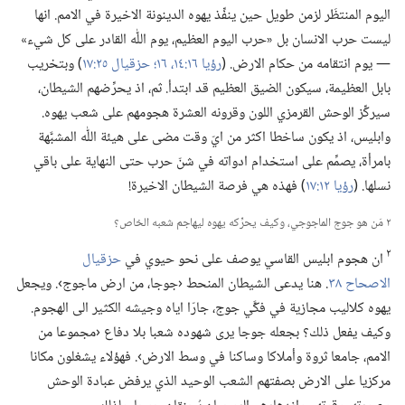
اليوم المنتظَر لزمن طويل حين ينفِّذ يهوه الدينونة الاخيرة في الامم.‏ انها
ليست حرب الانسان بل «حرب اليوم العظيم،‏ يوم اللّٰه القادر على كل شيء»
—‏ يوم انتقامه من حكام الارض.‏ (‏
رؤيا ١٦:‏​١٤،‏
١٦؛‏
حزقيال ٢٥:‏١٧
‏)‏ وبتخريب
بابل العظيمة،‏ سيكون الضيق العظيم قد ابتدأ.‏ ثم،‏ اذ يحرِّضهم الشيطان،‏
سيركِّز الوحش القرمزي اللون وقرونه العشرة هجومهم على شعب يهوه.‏
وابليس،‏ اذ يكون ساخطا اكثر من ايّ وقت مضى على هيئة اللّٰه المشبَّهة
بامرأة،‏ يصمِّم على استخدام ادواته في شنّ حرب حتى النهاية على باقي
نسلها.‏ (‏
رؤيا ١٢:‏١٧
‏)‏ فهذه هي فرصة الشيطان الاخيرة!‏
٢ مَن هو جوج الماجوجي،‏ وكيف يحرِّكه يهوه ليهاجم شعبه الخاص؟‏
٢
ان هجوم ابليس القاسي يوصف على نحو حيوي في
حزقيال
الاصحاح ٣٨
‏.‏ هنا يدعى الشيطان المنحط ‹جوجا،‏ من ارض ماجوج›.‏ ويجعل
يهوه كلاليب مجازية في فكَّي جوج،‏ جارّا اياه وجيشه الكثير الى الهجوم.‏
وكيف يفعل ذلك؟‏ بجعله جوجا يرى شهوده شعبا بلا دفاع ‹مجموعا من
الامم،‏ جامعا ثروة وأملاكا وساكنا في وسط الارض›.‏ فهؤلاء يشغلون مكانا
مركزيا على الارض بصفتهم الشعب الوحيد الذي يرفض عبادة الوحش