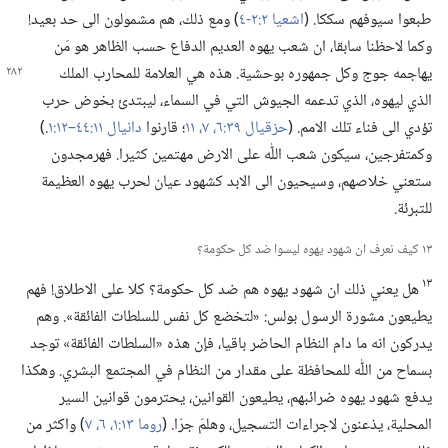
طبعوا سيوفهم سككا.‏ (‏
اشعيا ٢:‏​٢-‏٤
‏)‏ ومع ذلك،‏ هم مشمولون الى حد بعيد!‏
وكما لاحظنا سابقا،‏ ان شعب يهوه العديم الدفاع حسب الظاهر هو مَن
يهاجمه جوج
وكل جمهوره بوحشية.‏ هذه هي العلامة للمحارب الملك
الذي ليهوه،‏ الذي تدعمه الجيوش التي في السماء،‏ ليبتدئ بخوض حرب
تؤدي الى فناء تلك الامم.‏ (‏
حزقيال ٣٩:‏​٦،‏ ٧،‏
١١
‏؛‏ قارنوا
دانيال ١١:‏٤٤–‏١٢:‏١
‏.‏)‏
وكمتفرجين،‏ سيكون شعب اللّٰه على الارض مهتمين كثيرا.‏ فهرمجدون
ستعني خلاصهم،‏ وسيحيون الى الابد كشهود عيان لحرب يهوه العظيمة
للتبرئة.‏
١٣ كيف نعرف ان شهود يهوه ليسوا ضد كل حكومة؟‏
١٣
هل يعني ذلك ان شهود يهوه هم ضد كل حكومة؟‏ كلا على الاطلاق!‏ فهم
يطيعون مشورة الرسول بولس:‏ «لتخضع كل نفس للسلطات الفائقة».‏ وهم
يدركون انه ما دام النظام الحاضر باقيا،‏ فإن هذه «السلطات الفائقة» توجد
بسماح من اللّٰه للمحافظة على مقدار من النظام في المجتمع البشري.‏ وهكذا
يدفع شهود يهوه ضرائبهم،‏ يطيعون القوانين،‏ يحترمون قوانين السير
المحلية،‏ يذعنون لاجراءات التسجيل،‏ وهلمّ جرّا.‏ (‏
روما ١٣:‏​١،‏
٦،‏ ٧
‏)‏ واكثر من