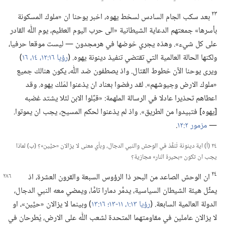
٢٣
بعد سكب الجام السادس لسخط يهوه،‏ اخبر يوحنا ان «ملوك المسكونة
بأسرها» جمعتهم الدعاية الشيطانية «الى حرب اليوم العظيم،‏ يوم اللّٰه القادر
على كل شيء».‏ وهذه يجري خوضها في هرمجدون —‏ ليست موقعا حرفيا،‏
ولكنها الحالة العالمية التي تقتضي تنفيذ دينونة يهوه.‏ (‏
رؤيا ١٦:‏​١٢،‏
١٤،‏
١٦
‏)‏
ويرى يوحنا الآن خطوط القتال.‏ واذ يصطفون ضد اللّٰه،‏ يكون هنالك جميع
«ملوك الارض وجيوشهم».‏ لقد رفضوا بعناد ان يذعنوا لمَلك يهوه.‏ وقد
اعطاهم تحذيرا عادلا في الرسالة الملهمة:‏ «قبِّلوا الابن لئلا يشتد غضبه
[يهوه] فتبيدوا من الطريق».‏ واذ لم يذعنوا لحكم المسيح،‏ يجب ان يموتوا.‏
—‏
مزمور ٢:‏١٢
‏.‏
٢٤ (‏أ)‏ اية دينونة تُنفَّذ في الوحش والنبي الدجال،‏ وبأي معنى لا يزالان «حيَّين»؟‏ (‏ب)‏ لماذا
يجب ان تكون «بحيرة النار» مجازية؟‏
٢٤
ان الوحش الصاعد من البحر ذا الرؤوس السبعة والقرون العشرة،‏ اذ
يمثِّل هيئة الشيطان السياسية،‏ يدمَّر دمارا تامًّا،‏ ويمضي معه النبي الدجال،‏
الدولة العالمية السابعة.‏ (‏
رؤيا ١٣:‏​١،‏
١١-‏١٣؛‏
١٦:‏١٣
‏)‏ وبينما لا يزالان «حيَّين»،‏ او
لا يزالان عاملين في مقاومتهما المتحدة لشعب اللّٰه على الارض،‏ يُطرحان في