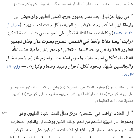
٢٠ كيف يصف يوحنا «مأدبة عشاء اللّٰه العظيمة»،‏ مما يذكِّر بأية نبوة ابكر،‏ ولكن مماثلة؟‏
٢٠
في رؤيا حزقيال،‏ بعد دمار جمهور جوج،‏ تُدعى الطيور والوحوش الى
وليمة!‏ فهي تخلِّص وجه الارض من الجيف بأكل جثث اعداء يهوه.‏ (‏
حزقيال
٣٩:‏​١١،‏
١٧-‏٢٠
‏)‏ وكلمات يوحنا التالية تذكِّر على نحو حيوي بتلك النبوة الابكر:‏
‏«رأيت ايضا ملاكا واقفا
في
الشمس،‏ فصرخ بصوت عال وقال لجميع
الطيور الطائرة
في
وسط السماء:‏ ‹تعالي اجتمعي الى مأدبة عشاء اللّٰه
العظيمة،‏ لتأكلي لحوم ملوك ولحوم قواد جند ولحوم اقوياء ولحوم خيل
والجالسين عليها،‏ ولحوم الكل،‏ احرار وعبيد وصغار وكبار›».‏ —‏
١٧،‏ ١٨
‏.‏
٢١ الى ماذا يشير (‏أ)‏ ‹وقوف الملاك في الشمس›؟‏ (‏ب)‏ واقع ان الاموات يُتركون مطروحين
على وجه الارض؟‏ (‏ج)‏ قائمة اولئك الذين تُترك جيفهم مطروحة على الارض؟‏ (‏د)‏ التعبير
«مأدبة عشاء اللّٰه العظيمة»؟‏
٢١
ان الملاك ‹واقف في الشمس›،‏ مركز مطلّ للفت انتباه الطيور.‏ وهو
يدعوها الى التهيُّؤ لتَتَّخم من لحم اولئك الذين يوشك ان يقتلهم المحارب
الملك وجيوشه السماوية.‏ وواقع ان الاموات سيُتركون على وجه الارض