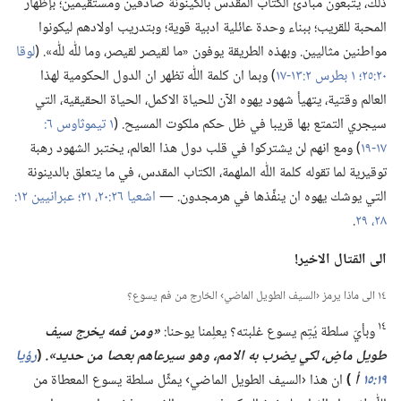
ذلك،‏ يتبعون مبادئ الكتاب المقدس بالكينونة صادقين ومستقيمين؛‏ بإظهار
المحبة للقريب؛‏ ببناء وحدة عائلية ادبية قوية؛‏ وبتدريب اولادهم ليكونوا
مواطنين مثاليين.‏ وبهذه الطريقة يوفون «ما لقيصر لقيصر،‏ وما للّٰه للّٰه».‏ (‏
لوقا
٢٠:‏٢٥؛‏
١ بطرس ٢:‏​١٣-‏١٧
‏)‏ وبما ان كلمة اللّٰه تظهر ان الدول الحكومية لهذا
العالم وقتية،‏ يتهيأ شهود يهوه الآن للحياة الاكمل،‏ الحياة الحقيقية،‏ التي
سيجري التمتع بها قريبا في ظل حكم ملكوت المسيح.‏ (‏
١٧-‏١٩
‏)‏ ومع انهم لن يشتركوا في قلب دول هذا العالم،‏ يختبر الشهود رهبة
توقيرية لما تقوله كلمة اللّٰه الملهمة،‏ الكتاب المقدس،‏ في ما يتعلق بالدينونة
التي يوشك يهوه ان ينفِّذها في هرمجدون.‏ —‏
اشعيا ٢٦:‏​٢٠،‏ ٢١؛‏
٢٨،‏ ٢٩
‏.‏
الى القتال الاخير!‏
١٤ الى ماذا يرمز ‹السيف الطويل الماضي› الخارج من فم يسوع؟‏
١٤
وبأيّ سلطة يُتِم يسوع غلبته؟‏ يعلِمنا يوحنا:‏
‏«ومن فمه يخرج سيف
طويل ماضٍ،‏ لكي يضرب به الامم،‏ وهو سيرعاهم بعصا من حديد».‏
‏(‏
رؤيا
١٩:‏١٥
أ
‏)‏
ان هذا ‹السيف الطويل الماضي› يمثِّل سلطة يسوع المعطاة من