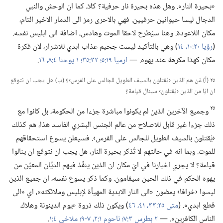
«بحيرة النار».‏ وهل هذه بحيرة نار حرفية؟‏ كلا،‏ كما ان الوحش والنبي
الدجال ليسا حيوانين حرفيين.‏ فهي بالاحرى رمز الى الدمار الاخير التام،‏
مكان اللاعودة.‏ وهنا سيُطرح لاحقا الموت وهادس،‏ اضافة الى ابليس نفسه.‏
(‏
رؤيا ٢٠:‏​١٠،‏
١٤
‏)‏ وهي بالتأكيد ليست جحيم عذاب ابدي للاشرار،‏ لان فكرة
مكان كهذا مكرهة عند يهوه.‏ —‏
ارميا ١٩:‏٥؛‏
٣٢:‏٣٥؛‏
١ يوحنا ٤:‏​٨،‏
١٦
‏.‏
٢٥ (‏أ)‏ مَن هم الذين ‹يُقتلون بالسيف الطويل للجالس على الفرس›؟‏ (‏ب)‏ هل يجب ان نتوقع
ان ايّا من الذين ‹يُقتلون› سينال قيامة؟‏
٢٥
وجميع الآخرين الذين لم يكونوا مباشرة جزءا من الحكومة،‏ بل كانوا مع
ذلك جزءا غير قابل للاصلاح من عالم الجنس البشري الفاسد هذا،‏ هم كذلك
‹يُقتلون بالسيف الطويل للجالس على الفرس›.‏ فسيعلن يسوع استحقاقهم
للموت.‏ وبما انه في حالتهم لا تُذكر بحيرة النار،‏ هل يجب ان نتوقع ان ينالوا
قيامة؟‏ لا يجري اخبارنا في ايّ مكان ان الذين ينفِّذ فيهم الديَّان المعيَّن من
يهوه الحكم في ذلك الحين سيقامون.‏ وكما ذكر يسوع نفسه،‏ ان جميع الذين
ليسوا ‹خرافا› يمضون «الى النار الابدية المهيأة لإبليس وملائكته»،‏ اي «الى
قطع ابدي».‏ (‏
متى ٢٥:‏​٣٣،‏
٤١،‏
٤٦
‏)‏ ويكون ذلك ذروة «يوم الدينونة وهلاك
الناس الكافرين».‏ —‏
٢ بطرس ٣:‏٧؛‏
ناحوم ١:‏​٢،‏
٧-‏٩؛‏
ملاخي ٤:‏١
‏.‏