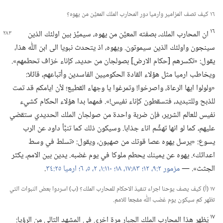
١٦ كيف تصف المزامير وارميا دور المحارب الملك المعيَّن من يهوه؟‏
١٦
ان المحارب الملك،‏ بصفته المعيَّن من يهوه،‏
سيميِّز بين اولئك الذين
سينجون واولئك الذين سيموتون.‏ ويهوه،‏ اذ يتحدث نبويا الى ابن اللّٰه هذا،‏
يقول:‏ «تكسرهم [حكام الارض] بصولجان من حديد،‏ كإناء خزاف تحطمهم».‏
ويخاطب ارميا مثل هؤلاء القادة الحكوميين الفاسدين وأتباعهم،‏ قائلا:‏
«ولولوا ايها الرعاة،‏ واصرخوا!‏ وتمرغوا يا وجهاء القطيع؛‏ لأن ايامكم قد تمت
للذبح وللتبديد،‏ فتسقطون كإناء نفيس!‏».‏ فمهما بدا هؤلاء الحكام كشيء
نفيس للعالم الشرير،‏ فإن ضربة واحدة من صولجان الملك الحديدي ستقضي
عليهم،‏ كما لو انها تهشِّم اناء جذابا.‏ وسيكون ذلك كما تنبَّأ داود عن الرب
يسوع:‏ «يرسل يهوه عصا قوتك من صهيون،‏ ويقول:‏ ‹تسلط في وسط
اعدائك›.‏ يهوه عن يمينك يحطم ملوكا في يوم غضبه.‏ يدين بين الامم،‏ يكثر
الجثث».‏ —‏
مزمور ٢:‏​٩،‏
١٢؛‏
٨٣:‏​١٧،‏ ١٨؛‏
١١٠:‏​١،‏ ٢،‏
٥،‏ ٦؛‏
ارميا ٢٥:‏٣٤
‏.‏
١٧ (‏أ)‏ كيف يصف يوحنا اجراء تنفيذ الاحكام للمحارب الملك؟‏ (‏ب)‏ اسردوا بعض النبوات التي
تظهر كم سيكون يوم غضب اللّٰه مفجعا للامم.‏
١٧
يَظهر هذا المحارب الملك الجبار مرة اخرى في المشهد التالي من الرؤيا:‏