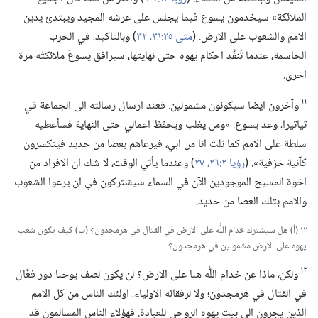
الملائكة» سيخدمون يسوع فيما يجلس على عرشه المجيد ويبتدئ يدين
الامم والشعوب على الارض.‏ (‏
متى ٢٥:‏​٣١،‏ ٣٢
‏)‏ وبالتاكيد،‏ في الحرب
الحاسمة،‏ عندما تُنفَّذ احكام يهوه حتى نهايتها،‏ سيرافق يسوعَ ملائكتُه مرة
اخرى.‏
١١
وآخرون ايضا سيكونون مشمولين.‏ فعند ارسال رسالته الى الجماعة في
ثياتيرا،‏ وعد يسوع:‏ «ومن يغلب ويحفظ اعمالي حتى النهاية فسأعطيه
سلطة على الامم كما نلت انا من ابي،‏ فيرعاهم بعصا من حديد فيتكسرون
كآنية خزفية».‏ (‏
رؤيا ٢:‏​٢٦،‏ ٢٧
‏)‏ وعندما يأتي الوقت،‏ لا شك ان الافراد من
اخوة المسيح الموجودين الآن في السماء سيشتركون في ان يرعوا الشعوب
والامم بتلك العصا من حديد.‏
١٢ (‏أ)‏ هل سيشترك خدام اللّٰه على الارض في القتال في هرمجدون؟‏ (‏ب)‏ كيف يكون شعب
يهوه على الارض مشمولين في هرمجدون؟‏
١٢
ولكن،‏ ماذا عن خدام اللّٰه هنا على الارض؟‏ لن يكون لصف يوحنا دور فعَّال
في القتال في هرمجدون؛‏ ولا لرفقائه الاولياء،‏ اولئك الناس من كل الامم
الذين يجرون الى بيت يهوه الروحي للعبادة.‏ فهؤلاء الناس المسالمون قد