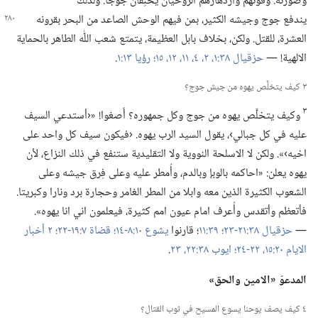
وصورته.‏ وقوتهم وازدهارهم الروحيان يُحنِقان جوجا.‏ ولذلك
يندفع جوج وجيشه الكثير،‏ بمن فيهم الوحش
الصاعد من البحر بقرونه
العشرة،‏ للقتل.‏ ولكن،‏ بخلاف بابل العظيمة،‏ يتمتع شعب اللّٰه الطاهر بالحماية
الالهية!‏ —‏
حزقيال ٣٨:‏١،‏ ٢،‏
٤،‏
١١،‏ ١٢،‏
١٥؛‏
رؤيا ١٣:‏١
‏.‏
٣ كيف يتخلَّص يهوه من جيش جوج؟‏
٣
وكيف يتخلَّص يهوه من جوج وكل جمهوره؟‏ أَصغوا!‏ «‹أستدعي السيف
عليه في كل جبالي›،‏ يقول السيد الرب يهوه.‏ ‹فيكون سيف كل واحد على
اخيه›».‏ ولكن لا الاسلحة النووية ولا التقليدية ستنفع في ذلك النزاع،‏ لأن
يهوه يعلن:‏ «احاكمه بالوبإ وبالدم،‏ وأُمطر عليه وعلى فِرق جيشه وعلى
الشعوب الكثيرة الذين معه وابلا من المطر الغامر وحجارة برد ونارا وكبريتا.‏
فأتعظم وأتقدس وأُعرف امام عيون امم كثيرة،‏ فيعلمون اني انا يهوه».‏
—‏
حزقيال ٣٨:‏​٢١-‏٢٣؛‏
٣٩:‏١١
‏؛‏ قارنوا
يشوع ١٠:‏​٨-‏١٤؛‏
قضاة ٧:‏​١٩-‏٢٢؛‏
٢ أخبار
الايام ٢٠:‏​١٥،‏
٢٢-‏٢٤؛‏
ايوب ٣٨:‏​٢٢،‏ ٢٣
‏.‏
المدعوّ «الامين والحق»‏
٤ كيف يصف يوحنا يسوع المسيح في ثوب القتال؟‏