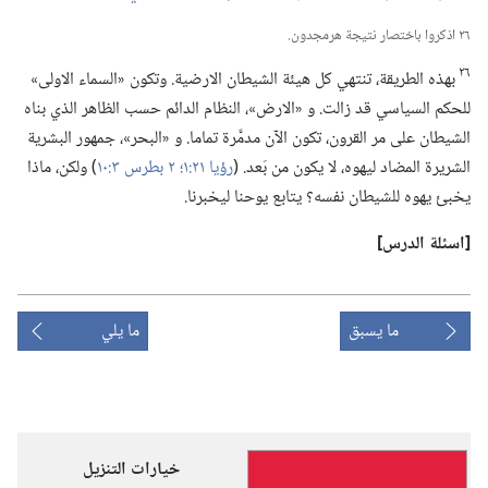
٢٦ اذكروا باختصار نتيجة هرمجدون.‏
٢٦
بهذه الطريقة،‏ تنتهي كل هيئة الشيطان الارضية.‏ وتكون «السماء الاولى»
للحكم السياسي قد زالت.‏ و «الارض»،‏ النظام الدائم حسب الظاهر الذي بناه
الشيطان على مر القرون،‏ تكون الآن مدمَّرة تماما.‏ و «البحر»،‏ جمهور البشرية
الشريرة المضاد ليهوه،‏ لا يكون من بَعد.‏ (‏
رؤيا ٢١:‏١؛‏
٢ بطرس ٣:‏١٠
‏)‏ ولكن،‏ ماذا
يخبئ يهوه للشيطان نفسه؟‏ يتابع يوحنا ليخبرنا.‏
‏[اسئلة الدرس]‏
ما يسبق
ما يلي
خيارات التنزيل