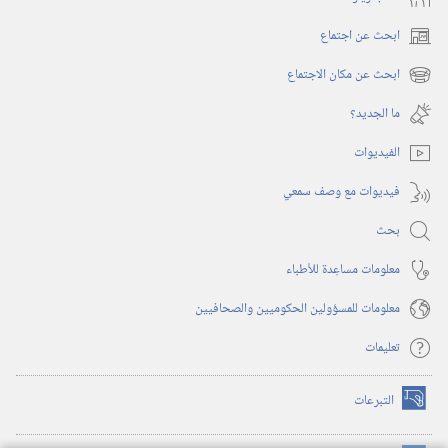
ابحث عن اجتماع
(يفتح
نافذة
ابحث عن مكان الاجتماع
(يفتح
جديدة)
نافذة
ما الجديد؟‏
جديدة)
الفيديوات
فيديوات مع وصف سمعي
بحث
معلومات مساعِدة للأطباء
معلومات للمسؤولين الحكوميين والصحافيين
تعليمات
التبرعات
(يفتح
نافذة