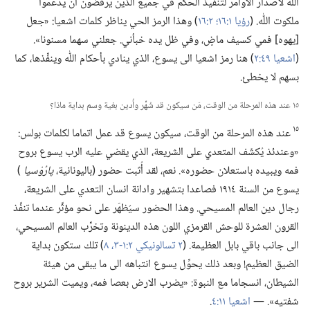
اللّٰه لاصدار الاوامر لتنفيذ الحكم في جميع الذين يرفضون ان يدعموا
ملكوت اللّٰه.‏ (‏
رؤيا ١:‏١٦؛‏
٢:‏١٦
‏)‏ وهذا الرمز الحي يناظر كلمات اشعيا:‏ «جعل
[يهوه] فمي كسيف ماضٍ،‏ وفي ظل يده خبأني.‏ جعلني سهما مسنونا».‏
(‏
اشعيا ٤٩:‏٢
‏)‏ هنا رمز اشعيا الى يسوع،‏ الذي ينادي بأحكام اللّٰه وينفِّذها،‏ كما
بسهم لا يخطئ.‏
١٥ عند هذه المرحلة من الوقت،‏ مَن سيكون قد شُهِّر وأُدين بغية وسم بداية ماذا؟‏
١٥
عند هذه المرحلة من الوقت،‏ سيكون يسوع قد عمل اتماما لكلمات بولس:‏
«وعندئذ يُكشَف المتعدي على الشريعة،‏ الذي يقضي عليه الرب يسوع بروح
فمه ويبيده باستعلان حضوره».‏ نعم،‏ لقد أُثبت حضور (‏باليونانية،‏
پارُوْسيا
‏)‏
يسوع من السنة ١٩١٤ فصاعدا بتشهير وادانة انسان التعدي على الشريعة،‏
رجال دين العالم المسيحي.‏ وهذا الحضور سيُظهَر على نحو مؤثِّر عندما تنفِّذ
القرون العشرة للوحش القرمزي اللون هذه الدينونة وتخرِّب العالم المسيحي،‏
الى جانب باقي بابل العظيمة.‏ (‏
٢ تسالونيكي ٢:‏​١-‏٣،‏
٨
‏)‏ تلك ستكون بداية
الضيق العظيم!‏ وبعد ذلك يحوِّل يسوع انتباهه الى ما يبقى من هيئة
الشيطان،‏ انسجاما مع النبوة:‏ «يضرب الارض بعصا فمه،‏ ويميت الشرير بروح
شفتيه».‏ —‏
اشعيا ١١:‏٤
‏.‏