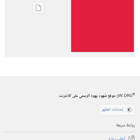
خيارات
تنزيل
الاصدارات
الرؤيا
—
ذروتها
العظمى
قريبة!
®
JW.ORG
:‏ موقع شهود يهوه الرسمي على الانترنت
إعدادات المظهر
روابط سريعة
أُطلب زيارة