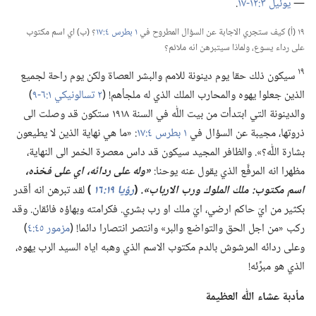
—‏
يوئيل ٣:‏​١٢-‏١٧
‏.‏
١٩ (‏أ)‏ كيف ستجري الاجابة عن السؤال المطروح في
١ بطرس ٤:‏١٧
‏؟‏ (‏ب)‏ اي اسم مكتوب
على رداء يسوع،‏ ولماذا سيتبرهن انه ملائم؟‏
١٩
سيكون ذلك حقا يوم دينونة للامم والبشر العصاة ولكن يوم راحة لجميع
الذين جعلوا يهوه والمحارب الملك الذي له ملجأهم!‏ (‏
٢ تسالونيكي ١:‏​٦-‏٩
‏)‏
والدينونة التي ابتدأت من بيت اللّٰه في السنة ١٩١٨ ستكون قد وصلت الى
ذروتها،‏ مجيبة عن السؤال في
١ بطرس ٤:‏١٧
‏:‏ «ما هي نهاية الذين لا يطيعون
بشارة اللّٰه؟‏».‏ والظافر المجيد سيكون قد داس معصرة الخمر الى النهاية،‏
مظهرا انه المرفَّع الذي يقول عنه يوحنا:‏
‏«وله على ردائه،‏
اي
على فخذه،‏
اسم مكتوب:‏ ملك الملوك ورب الارباب».‏
‏(‏
رؤيا ١٩:‏١٦
‏)‏
لقد تبرهن انه أقدر
بكثير من ايّ حاكم ارضي،‏ ايّ ملك او رب بشري.‏ فكرامته وبهاؤه فائقان.‏ وقد
ركب «من اجل الحق والتواضع والبر» وانتصر انتصارا دائما!‏ (‏
مزمور ٤٥:‏٤
‏)‏
وعلى ردائه المرشوش بالدم مكتوب الاسم الذي وهبه اياه السيد الرب يهوه،‏
الذي هو مبرِّئه!‏
مأدبة عشاء اللّٰه العظيمة