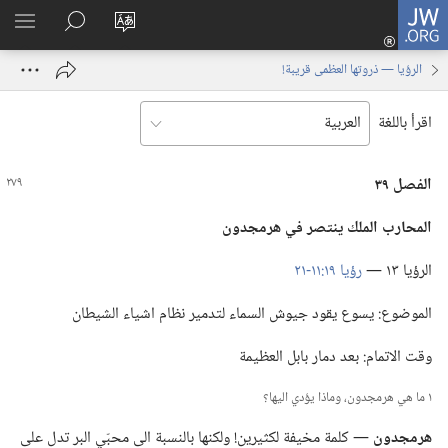
JW.ORG
تسجيل
تغيير
البحث
اظهر
الدخول
لغة
في
القائم
(يفتح
الرؤيا — ذروتها العظمى قريبة!
الموقع
JW.‎ORG
نافذة
جديدة)
اقرأ باللغة
الفصل ٣٩
المحارب الملك ينتصر
في
هرمجدون
الرؤيا ١٣ —‏
رؤيا ١٩:‏​١١-‏٢١
الموضوع:‏ يسوع يقود جيوش السماء لتدمير نظام اشياء الشيطان
وقت الاتمام:‏ بعد دمار بابل العظيمة
١ ما هي هرمجدون،‏ وماذا يؤدي اليها؟‏
هرمجدون
‏—‏ كلمة مخيفة لكثيرين!‏ ولكنها بالنسبة الى محبّي البر تدل على