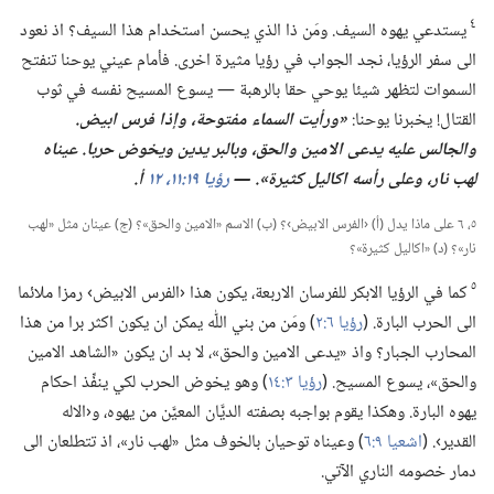
٤
يستدعي يهوه السيف.‏ ومَن ذا الذي يحسن استخدام هذا السيف؟‏ اذ نعود
الى سفر الرؤيا،‏ نجد الجواب في رؤيا مثيرة اخرى.‏ فأمام عيني يوحنا تنفتح
السموات لتظهر شيئا يوحي حقا بالرهبة —‏ يسوع المسيح نفسه في ثوب
القتال!‏ يخبرنا يوحنا:‏
‏«ورأيت السماء مفتوحة،‏ وإذا فرس ابيض.‏
والجالس عليه يدعى الامين والحق،‏ وبالبر يدين ويخوض حربا.‏
عيناه
لهب نار،‏ وعلى رأسه اكاليل كثيرة».‏ —‏
رؤيا ١٩:‏​١١،‏
١٢
أ.‏
٥،‏ ٦ على ماذا يدل (‏أ)‏ ‹الفرس الابيض›؟‏ (‏ب)‏ الاسم «الامين والحق»؟‏ (‏ج)‏ عينان مثل «لهب
نار»؟‏ (‏د)‏ «اكاليل كثيرة»؟‏
٥
كما في الرؤيا الابكر للفرسان الاربعة،‏ يكون هذا ‹الفرس الابيض› رمزا ملائما
الى الحرب البارة.‏ (‏
رؤيا ٦:‏٢
‏)‏ ومَن من بني اللّٰه يمكن ان يكون اكثر برا من هذا
المحارب الجبار؟‏ واذ «يدعى الامين والحق»،‏ لا بد ان يكون «الشاهد الامين
والحق»،‏ يسوع المسيح.‏ (‏
رؤيا ٣:‏١٤
‏)‏ وهو يخوض الحرب لكي ينفِّذ احكام
يهوه البارة.‏ وهكذا يقوم بواجبه بصفته الديَّان المعيَّن من يهوه،‏ و‹الاله
القدير›.‏ (‏
اشعيا ٩:‏٦
‏)‏ وعيناه توحيان بالخوف مثل «لهب نار»،‏ اذ تتطلعان الى
دمار خصومه الناري الآتي.‏