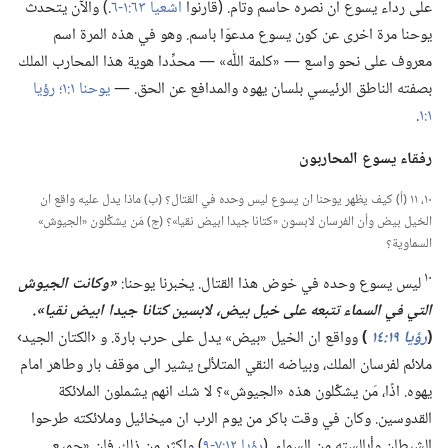
على رداء يسوع ان نصره حاسم وتام.‏ (‏قارنوا
اشعيا ٦٣:‏​١-‏٦
‏.‏)‏ والآن يتحدث
يوحنا مرة اخرى عن كون يسوع مدعوّا باسم.‏ وهو في هذه المرة اسم
معروف على نحو واسع —‏ «كلمة اللّٰه» —‏ محدِّدا هوية هذا المحارب الملك
بصفته الناطق الرئيسي بلسان يهوه والمدافع عن الحق.‏ —‏
يوحنا ١:‏١؛‏
رؤيا
١:‏١
‏.‏
رفقاء يسوع المحاربون
١٠،‏ ١١ (‏أ)‏ كيف يظهر يوحنا ان يسوع ليس وحده في القتال؟‏ (‏ب)‏ ماذا يدل عليه واقع ان
الخيل بيض وأن الفرسان لابسون «كتانا جيدا ابيض نقيا»؟‏ (‏ج)‏ مَن يشكِّلون «الجيوش»
السماوية؟‏
١٠
ليس يسوع وحده في خوض هذا القتال.‏ يخبرنا يوحنا:‏
‏«وكانت الجيوش
التي
في
السماء تتبعه على خيل بيض،‏ لابسين كتانا جيدا ابيض نقيا».‏
‏(‏
رؤيا ١٩:‏١٤
‏)‏
وواقع ان الخيل «بيض» يدل على حرب بارة.‏ و ‹الكتان الجيد›
ملائم لفرسان الملك،‏ وبياضه النقي المتلألئ يشير الى موقف بار وطاهر امام
يهوه.‏ اذًا،‏ مَن يشكِّلون هذه «الجيوش»؟‏ لا شك انهم يشملون الملائكة
القدوسين.‏ وكان في وقت باكر من يوم الرب ان ميخائيل وملائكته طرحوا
الشيطان وأبالسته من السماء.‏ (‏
رؤيا ١٢:‏​٧-‏٩
‏)‏ واكثر من ذلك فان «جميع