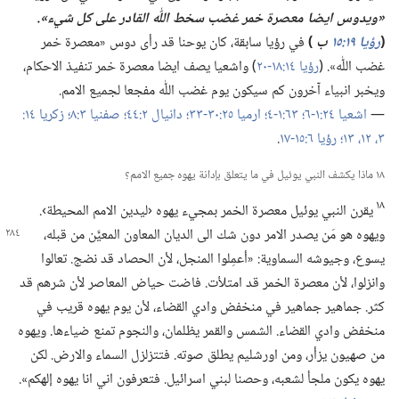
‏«ويدوس ايضا معصرة خمر غضب سخط اللّٰه القادر على كل شيء».‏
‏(‏
رؤيا ١٩:‏١٥
ب
‏)‏
في رؤيا سابقة،‏ كان يوحنا قد رأى دوس «معصرة خمر
غضب اللّٰه».‏ (‏
رؤيا ١٤:‏​١٨-‏٢٠
‏)‏ واشعيا يصف ايضا معصرة خمر تنفيذ الاحكام،‏
ويخبر انبياء آخرون كم سيكون يوم غضب اللّٰه مفجعا لجميع الامم.‏
—‏
اشعيا ٢٤:‏​١-‏٦؛‏
٦٣:‏​١-‏٤؛‏
ارميا ٢٥:‏​٣٠-‏٣٣؛‏
دانيال ٢:‏٤٤؛‏
صفنيا ٣:‏٨؛‏
٣،‏
١٢،‏ ١٣؛‏
رؤيا ٦:‏​١٥-‏١٧
‏.‏
١٨ ماذا يكشف النبي يوئيل في ما يتعلق بإدانة يهوه جميع الامم؟‏
١٨
يقرن النبي يوئيل معصرة الخمر بمجيء يهوه ‹ليدين الامم المحيطة›.‏
ويهوه هو مَن يصدر الامر دون شك الى الديان المعاون المعيَّن من قبله،‏
يسوع،‏ وجيوشه السماوية:‏ «أعمِلوا المنجل،‏ لأن الحصاد قد نضج.‏ تعالوا
وانزلوا،‏ لأن معصرة الخمر قد امتلأت.‏ فاضت حياض المعاصر لأن شرهم قد
كثر.‏ جماهير جماهير في منخفض وادي القضاء،‏ لأن يوم يهوه قريب في
منخفض وادي القضاء.‏ الشمس والقمر يظلمان،‏ والنجوم تمنع ضياءها.‏ ويهوه
من صهيون يزأر،‏ ومن اورشليم يطلق صوته.‏ فتتزلزل السماء والارض.‏ لكن
يهوه يكون ملجأ لشعبه،‏ وحصنا لبني اسرائيل.‏ فتعرفون اني انا يهوه إلهكم».‏