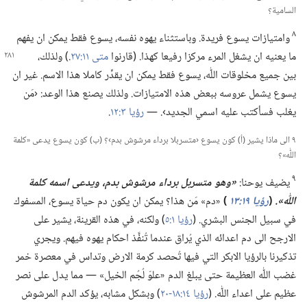
السامية؟‏
٨
وامتيازات يسوع فريدة.‏ وباستثناء يهوه نفسه،‏ يسوع فقط يمكن ان يفهم
ما يعنيه ان يشغل المرء
مركزا رفيعا كهذا.‏ (‏قارنوا
متى ١١:‏٢٧
‏.‏)‏ ولذلك،‏
بين جميع مخلوقات اللّٰه،‏ يسوع فقط يمكن ان يقدِّر كاملا هذا الاسم.‏ غير ان
يسوع يشمل عروسه ببعض هذه الامتيازات.‏ ولذلك يصنع هذا الوعد:‏ ‹مَن
يغلب فسأكتب عليه اسمي الجديد›.‏ —‏
رؤيا ٣:‏١٢
‏.‏
٩ الى ماذا يشير (‏أ)‏ كون يسوع ‹متسربلا برداء مرشوش بدم›؟‏ (‏ب)‏ كون يسوع يدعى «كلمة
اللّٰه»؟‏
٩
يضيف يوحنا:‏
‏«وهو متسربل برداء مرشوش بدم،‏ ويدعى اسمه كلمة
اللّٰه».‏
‏(‏
رؤيا ١٩:‏١٣
‏)‏
«دم» مَن هذا؟‏ يمكن ان يكون دم حياة يسوع،‏ المسفوك
في سبيل الجنس البشري.‏ (‏
رؤيا ١:‏٥
‏)‏ ولكنه،‏ في هذه القرينة،‏ يشير على
الارجح الى دم اعدائه الذي يُراق عندما تُنفَّذ احكام يهوه فيهم.‏ ويجري
تذكيرنا بالرؤيا الابكر التي فيها تُحصد كرمة الارض وتداس في معصرة خمر
غضب اللّٰه العظيمة حتى يبلغ الدم «علوّ لُجُم الخيل» —‏ مما يدل على نصر
عظيم على اعداء اللّٰه.‏ (‏
رؤيا ١٤:‏​١٨-‏٢٠
‏)‏ وبشكل مشابه،‏ يؤكد الدم المرشوش