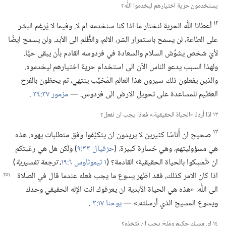
يستخدمون حرية اختيارهم ليخدموا اللّٰه؟‏
١٢
أعطانا اللّٰه الحرية لنختار ما اذا كنا سنخدمه ام لا.‏ وفيما لا يُرغِم البشر
على الطاعة،‏ لن يسمح باستمرار الشر،‏ الالم،‏ والظُّلم الى الأبد.‏ ولن يسمح ايضًا
لأيّ شخص يشوِّش السلام والسعادة في فردوسه القادم بأن يبقى حيًّا.‏
ولهذا السبب يدعو الناس الآن الى استخدام حرية اختيارهم ليخدموه.‏
والذين يفعلون ذلك سيرون هذا العالم المُخيِّب ينتهي،‏ ثم يحظون بالفرح
العظيم للمساعدة على تحويل الارض الى فردوس.‏ —‏
مزمور ٣٧:‏٣٤
.‏
١٣ اذا أردنا «الحياة الحقيقية،‏» فماذا يجب ان نفعل؟‏
١٣
صحيح ان أُناسًا كثيرين لا يريدون ان يتكيَّفوا وفق متطلبات يهوه.‏ هذه
هي مسؤوليتهم،‏ وهي خسارة كبيرة.‏ (‏
حزقيال ٣٣:‏٩
‏)‏ ولكن هل هي رغبتكم
ان ‹تُمسِكوا بالحياة الحقيقية› القادمة؟‏ (‏
١ تيموثاوس ٦:‏١٩
‏،‏
ترجمة تفسيرية
‏)‏
اذا كان
الامر كذلك،‏ فقد اظهر يسوع ما يجب فعله عندما قال في الصلاة
الى اللّٰه:‏ «هذه هي الحياة الأبدية ان يعرفوك انت الإله الحقيقي وحدك
ويسوع المسيح الذي أرسلته.‏» —‏
يوحنا ١٧:‏٣
.‏
١٤ اي مسلك حكيم ومُلِحّ يجب ان نتخذه؟‏