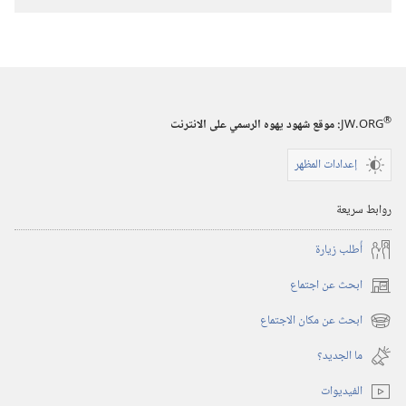
كيف
وصلت
الى
هنا؟
بالتطوُّر
®
ام
JW.ORG
:‏ موقع شهود يهوه الرسمي على الانترنت
بالخَلق؟
إعدادات المظهر
روابط سريعة
أُطلب زيارة
ابحث عن اجتماع
(يفتح
نافذة
ابحث عن مكان الاجتماع
(يفتح
جديدة)
نافذة
ما الجديد؟‏
جديدة)
الفيديوات