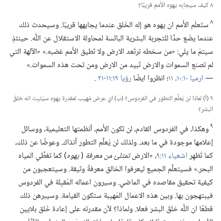
٨ كيف سيجابِه يهوه الأُمم قريبًا؟‏
٨
ستَعلَم الأُمم ان يهوه هو إله الخَلق عندما يجابهها قريبًا.‏ وسيحدث ذلك
عندما يضَع حدًّا للتجربة البشرية البائسة لمحاولة الاستقلال عن اللّٰه.‏ حينئذٍ
سيتمّ ما يلي:‏ «من سخطه ترتَعد الارض ولا تَطيق الأُمم غضبه.‏» «الآلهة التي
لم تصنع السموات والارض تَبيد من الارض ومن تحت هذه السموات.‏»
—‏
ارميا ١٠:‏​١٠،‏ ١١
‏؛‏ انظروا ايضًا
رؤيا ١٩:‏​١١-‏٢١
.‏
٩ (‏أ)‏ لماذا لن يُعلَّم التطور في الفردوس؟‏ (‏ب)‏ اي عرض مَهيب لمقدرة يهوه سيُثبِت انه خلقَ
البشر؟‏
٩
وهكذا،‏ في الفردوس القادم،‏ لن تكون الأُمم،‏ أنظمتها التعليمية،‏ ووسائل
إعلامها موجودة في ما بعد.‏ ولذلك لن يُعلَّم التطور آنذاك.‏ وعوضًا عن ذلك،‏
كما تُظهِر
اشعياء ١١:‏٩
‏،‏ «الارض
تمتلئ من معرفة
‏(‏
يهوه
‏)‏ كما تغطِّي المياه
البحر.‏» فسيتعلَّم الجميع ليعرفوا الخالق معرفةً وثيقة.‏ وسيتعجبون من
كيفية تحقيق مقاصده في الماضي.‏ وسيرون اعماله المُقبِلة في الفردوس
فيبتهجون بها.‏ وبين هذه الاعمال المَهيبة ستكون القيامة.‏ وسيبرهن ذلك
قطعًا ان اللّٰه خلقَ البشر فعلا.‏ ولماذا؟‏ لأن مقدرته على إعادة خَلق بلايين