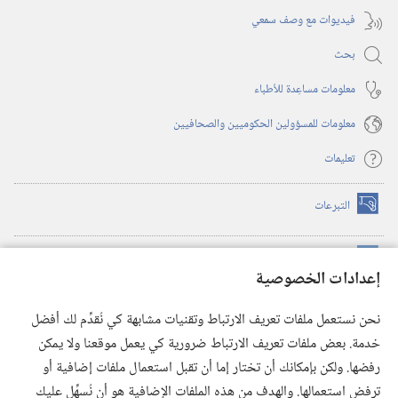
فيديوات مع وصف سمعي
بحث
معلومات مساعِدة للأطباء
معلومات للمسؤولين الحكوميين والصحافيين
تعليمات
التبرعات
(يفتح
نافذة
جديدة)
مكتبة برج المراقبة الالكترونية
™
(يفتح
إعدادات الخصوصية
نافذة
JW Hub
جديدة)
(يفتح
نحن نستعمل ملفات تعريف الارتباط وتقنيات مشابهة كي نُقدِّم لك أفضل
نافذة
®
خدمة. بعض ملفات تعريف الارتباط ضرورية كي يعمل موقعنا ولا يمكن
تطبيق
JW Library
جديدة)
رفضها. ولكن بإمكانك أن تختار إما أن تقبل استعمال ملفات إضافية أو
مكتبة برج المراقبة
ترفض استعمالها. والهدف من هذه الملفات الإضافية هو أن نُسهِّل عليك