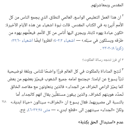
المقدس وبمعاشرتهم.‏
٢
ان هذا العمل التعليمي الواسع،‏ العالمي النطاق،‏ الذي يجمع الناس من كل
الأُمم أُنبِئَ به في الكتاب المقدس.‏ قالت نبوة اشعياء عن هذه الأيام الأخيرة:‏
‹تكون عبادة يهوه ثابتة،‏ ويجري اليها أُناس من كل الأُمم.‏ فيعلِّمهم يهوه من
طرُقه ويسلكون في سبُله.‏› —‏
اشعياء ٢:‏​٢-‏٤
‏؛‏ انظروا ايضًا
اشعياء ٦٠:‏٢٢؛‏
زكريا ٨:‏​٢٠-‏٢٣
.‏
٣ اي فرز تنتجه رسالة الملكوت؟‏
٣
تُنتِج المناداة بالملكوت في كل العالم فرزًا واضحًا للناس.‏ وبلغة توضيحية
تنبَّأ يسوع عن ايامنا:‏ «يجتمع امامه جميع الشعوب فيميِّز بعضهم من بعض
كما يميِّز الراعي الخراف من الجداء.‏» فالذين يتعاونون مع مقاصد الخالق
تُحدَّد هويتهم كخراف.‏ والذين يبقون مستقلِّين يقال انهم كالجداء.‏ أما
بالنسبة الى مصيريهما،‏ فقال يسوع ان «الخراف» سينالون «حياة
ابدية،‏»
ولكنَّ «الجداء» سينتهون الى «قطع ابدي.‏» —‏
متى ٢٥:‏​٣٢-‏٤٦
‏،‏
ع‌ج
‏.‏
عدم ‹استبدال الحق بكِذبة›‏