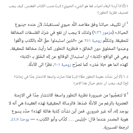
٤ (‏أ)‏ اذا أردنا البقاء احياء،‏ فما هو الشيء الحيوي؟‏ (‏ب)‏ حسب الكتاب المقدس،‏ كيف يجب
تصنيف نظرية التطور؟‏
٤
ان تكييف حياتنا وفق مقاصد اللّٰه حيوي لمستقبلنا،‏ لأن عنده «ينبوع
الحياة.‏» (‏
مزمور ٣٦:‏٩
‏)‏ ولذلك لا يجب ان نقع في شرَك الفلسفات المخالفة
للحقيقة.‏ وتتكلَّم
رومية ١:‏٢٥
عن «الذين استَبدلوا حقَّ اللّٰه بالكَذب واتَّقوا
وعبَدوا المخلوق دون الخالق.‏» فنظرية التطور،‏ كما رأينا،‏ مخالفة للحقيقة،‏
وهي في الواقع ‹كِذبة.‏› ان استبدال الوقائع عن إله الخَلق بـ‍ ‹كِذبة›
كهذه انما هو «بلا عُذر،‏» كما تصرِّح
رومية ١:‏٢٠
‏،‏ نظرًا الى الأدلَّة.‏
٥،‏ ٦ (‏أ)‏ أين نشأت عقيدة التطور حقًّا؟‏ (‏ب)‏ لماذا صارت واسعة الانتشار جدًّا في زماننا؟‏
(‏ج)‏ كيف يجب ان نشعر حيال هذا الامر؟‏
٥
لا تتعجَّبوا من صيرورة نظرية التطور واسعة الانتشار جدًّا في الازمنة
العصرية بالرغم من الأدلَّة ضدّها.‏ فالرسالة الحقيقية لهذه العقيدة هي أنه لا
يوجد إله،‏ أنه غير ضروري.‏ فمن أين نشأت كِذبة هائلة كهذه؟‏ حدَّد يسوع
هوية المصدر عندما قال:‏ «إبليس .‏ .‏ .‏ كذَّاب وأبو الكَذِب.‏» —‏
يوحنا ٨:‏٤٤
‏،‏
ترجمة تفسيرية.‏