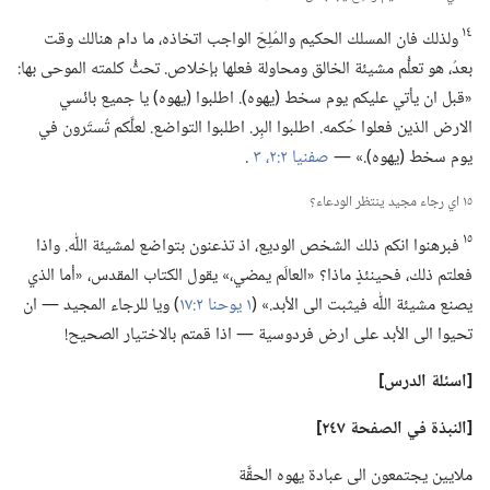
١٤
ولذلك فان المسلك الحكيم والمُلِحّ الواجب اتخاذه،‏ ما دام هنالك وقت
بعدُ،‏ هو تعلُّم مشيئة الخالق ومحاولة فعلها بإخلاص.‏ تحثُّ كلمته الموحى بها:‏
«قبل ان يأتي عليكم يوم سخط (‏يهوه)‏.‏ اطلبوا (‏يهوه)‏ يا جميع بائسي
الارض الذين فعلوا حُكمه.‏ اطلبوا البِر.‏ اطلبوا التواضع.‏ لعلَّكم تُستَرون في
يوم سخط (‏يهوه)‏.‏» —‏
صفنيا ٢:‏​٢،‏ ٣
.‏
١٥ اي رجاء مجيد ينتظر الودعاء؟‏
١٥
فبرهنوا انكم ذلك الشخص الوديع،‏ اذ تذعنون بتواضع لمشيئة اللّٰه.‏ واذا
فعلتم ذلك،‏ فحينئذٍ ماذا؟‏ «العالَم يمضي،‏» يقول الكتاب المقدس،‏ «أما الذي
يصنع مشيئة اللّٰه فيثبت الى الأبد.‏» (‏
١ يوحنا ٢:‏١٧
‏)‏ ويا للرجاء المجيد —‏ ان
تحيوا الى الأبد على ارض فردوسية —‏ اذا قمتم بالاختيار الصحيح!‏
‏[اسئلة الدرس]‏
‏[النبذة
في
الصفحة ٢٤٧]‏
ملايين يجتمعون الى عبادة يهوه الحقَّة