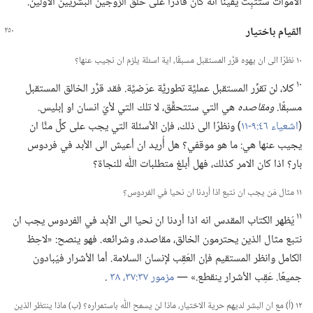
الأموات ستُثبِت يقينًا انه كان قادرًا على خَلق الزوجَين البشريَّين الأوَّلَين.‏
القيام باختيار
١٠ نظرًا الى ان يهوه قرَّر المستقبل مسبقًا،‏ اية اسئلة يلزم ان نجيب عنها؟‏
١٠
كلا،‏ لن تقرِّر المستقبل عمليَّة تطوريَّة عرَضيَّة.‏ فقد قرَّر الخالق المستقبل
مسبقًا.‏
ومقاصده
هي التي ستتحقَّق،‏ لا تلك التي لأيّ انسان او إبليس.‏
(‏
اشعياء ٤٦:‏​٩-‏١١
‏)‏ ونظرًا الى ذلك،‏ فإن الأسئلة التي يجب على كلٍّ منَّا ان
يجيب عنها هي:‏ ما هو موقفي؟‏ هل أُريد ان أعيش الى الأبد في فردوس
بار؟‏ اذا كان الامر كذلك،‏ فهل أبلغ متطلبات اللّٰه للنجاة؟‏
١١ مثال مَن يجب ان نتبع اذا أردنا ان نحيا في الفردوس؟‏
١١
يُظهر الكتاب المقدس انه اذا أردنا ان نحيا الى الأبد في الفردوس يجب ان
نتبع مثال الذين يحترمون الخالق،‏ مقاصده،‏ وشرائعه.‏ فهو ينصح:‏ «لاحِظ
الكامل وانظر المستقيم فإن العَقِب لإنسان السلامة.‏ أما الأشرار فيُبادون
جميعًا.‏ عَقِب الأشرار ينقطع.‏» —‏
مزمور ٣٧:‏​٣٧،‏ ٣٨
.‏
١٢ (‏أ)‏ مع ان البشر لديهم حرية الاختيار،‏ ماذا لن يسمح اللّٰه باستمراره؟‏ (‏ب)‏ ماذا ينتظر الذين