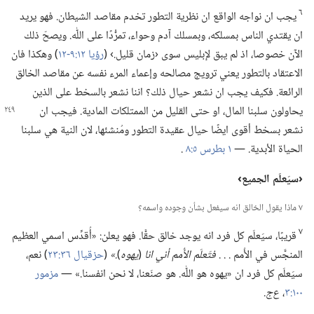
٦
يجب ان نواجه الواقع ان نظرية التطور تخدم مقاصد الشيطان.‏ فهو يريد
ان يقتدي الناس بمسلكه،‏ وبمسلك آدم وحواء،‏ تمرُّدًا على اللّٰه.‏ ويصحّ ذلك
الآن خصوصا،‏ اذ لم يبق لإبليس سوى ‹زمان قليل.‏› (‏
رؤيا ١٢:‏​٩-‏١٢
‏)‏ وهكذا فان
الاعتقاد بالتطور يعني ترويج مصالحه وإعماء المرء نفسه عن مقاصد الخالق
الرائعة.‏ فكيف يجب ان نشعر حيال ذلك؟‏ اننا نشعر بالسخط على الذين
يحاولون سلبنا المال،‏ او حتى القليل من
الممتلكات المادية.‏ فيجب ان
نشعر بسخط أقوى ايضًا حيال عقيدة التطور ومُنشئها،‏ لان النية هي سلبنا
الحياة الأبدية.‏ —‏
١ بطرس ٥:‏٨
.‏
‏‹سيَعلَم الجميع›‏
٧ ماذا يقول الخالق انه سيفعل بشأن وجوده واسمه؟‏
٧
قريبًا،‏ سيَعلَم كل فرد انه يوجد خالق حقًّا.‏ فهو يعلن:‏ «أُقدِّس اسمي العظيم
المنجَّس في الأُمم .‏ .‏ .‏
فتَعلَم الأُمم أني انا
‏(‏
يهوه
‏)‏
‏.‏»
‏(‏
حزقيال ٣٦:‏٢٣
‏)‏ نعم،‏
سيَعلَم كل فرد ان «يهوه هو اللّٰه.‏ هو صنَعنا،‏ لا نحن انفسنا.‏» —‏
مزمور
١٠٠:‏٣
‏،‏
ع‌ج
‏.‏