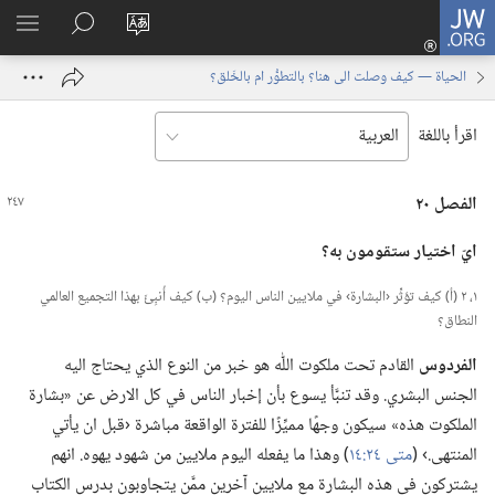
JW.ORG
تسجيل
تغيير
البحث
اظهر
الدخول
لغة
في
القائم
(يفتح
الحياة — كيف وصلت الى هنا؟ بالتطوُّر ام بالخَلق؟
الموقع
JW.‎ORG
نافذة
جديدة)
اقرأ باللغة
الفصل ٢٠
ايّ اختيار ستقومون به؟‏
١،‏ ٢ (‏أ)‏ كيف تؤثِّر ‹البشارة› في ملايين الناس اليوم؟‏ (‏ب)‏ كيف أُنبِئَ بهذا التجميع العالمي
النطاق؟‏
الفردوس
القادم تحت ملكوت اللّٰه هو خبر من النوع الذي يحتاج اليه
الجنس البشري.‏ وقد تنبَّأ يسوع بأن إخبار الناس في كل الارض عن «بشارة
الملكوت هذه» سيكون وجهًا مميِّزًا للفترة الواقعة مباشرة ‹قبل ان يأتي
المنتهى.‏› (‏
متى ٢٤:‏١٤
‏)‏ وهذا ما يفعله اليوم ملايين من شهود يهوه.‏ انهم
يشتركون في هذه البشارة مع ملايين آخرين ممَّن يتجاوبون بدرس الكتاب