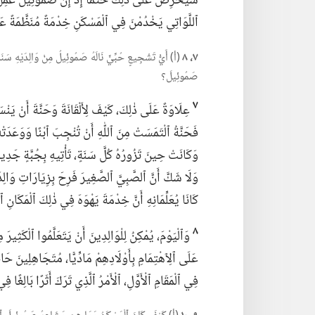
سَيَحْرِصُ عَلَى ذٰلِكَ حَتْمًا إِذْ إِنَّ صَمُوئِيلَ عَمِلَ 
ٱللَّوَاتِي يَخْدُمْنَ فِي ٱلْمَسْكَنِ خِدْمَةً مُنَظَّمَةً 
٧،‏ ٨
(‏أ)‏ أَيُّ تَشْجِيعٍ حُبِّيٍّ نَالَهُ صَمُوئِيلُ مِنْ وَالِدَيْهِ سَنَةً 
صَمُوئِيلَ؟‏
٧
عِلَاوَةً عَلَى ذٰلِكَ،‏ كَيْفَ لِأَلْقَانَةَ وَحَنَّةَ أَنْ يَنْس
فَحَنَّةُ ٱلْتَمَسَتْ مِنَ ٱللّٰهِ أَنْ تُنْجِبَ ٱبْنًا وَوَعَدَتْ
وَكَانَتْ حِينَ تَزُورُهُ كُلَّ سَنَةٍ،‏ تَأْتِيهِ بِجُبَّةٍ جَدِي
وَلَا شَكَّ أَنَّ ٱلصَّبِيَّ ٱلصَّغِيرَ فَرِحَ بِزِيَارَاتِ وَالِدَيْه
كَانَا يُعَلِّمَانِهِ أَنَّ خِدْمَةَ يَهْوَهَ فِي ذٰلِكَ ٱلْمَكَانِ ٱلْف
٨
وَٱلْيَوْمَ،‏ يُمْكِنُ لِلْوَالِدِينَ أَنْ يَتَعَلَّمُوا ٱلْكَثِيرَ مِ
عَلَى ٱلِٱهْتِمَامِ بِأَوْلَادِهِمْ مَادِّيًّا،‏ مُتَجَاهِلِينَ حَا
فِي ٱلْمَقَامِ ٱلْأَوَّلِ،‏ ٱلْأَمْرُ ٱلَّذِي تَرَكَ أَثَرًا بَالِغ