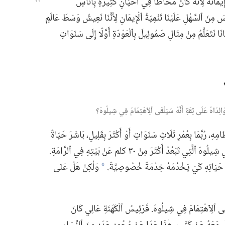
مَانَهُ لِأَنَّهُ كَانَ مُحَاطًا فِي
أَحْيَانٍ كَثِيرَةٍ بِأُنَاسٍ
َيْسَ مِنَ ٱلسَّهْلِ عَلَيْنَا تَنْمِيَةُ ٱلْإِيمَانِ لِأَنَّنَا نَعِيشُ وَسْطَ عَالَمٍ
َا نَتَعَلَّمُ مِنْ مِثَالِ صَمُوئِيلَ بِٱلْعَوْدَةِ أَوَّلًا إِلَى سَنَوَاتِ
الِدَاهُ عَلَى ثِقَةٍ أَنَّهُ سَيَلْقَى ٱلِٱهْتِمَامَ فِي شِيلُوهَ؟‏
ِ،‏ رُبَّمَا بِعُمْرِ ثَلَاثِ سَنَوَاتٍ أَوْ أَكْثَرَ بِقَلِيلٍ،‏ بَاشَرَ حَيَاةً
مُكَرَّسَةً لِلْخِدْمَةِ فِي مَسْكَنِ يَهْوَهَ ٱلْمُقَدَّسِ فِي شِيلُوهَ ٱلَّتِي تَبْعُدُ أَكْثَرَ مِنْ ٣٠ كلم عَنْ بَيْتِهِ فِي ٱلرَّامَةِ.‏
مَدَى حَيَاتِهِ كَيْ يَخْدُمَهُ خِدْمَةً خُصُوصِيَّةً.‏
وَلٰكِنْ هَلْ عَنَى
a
َلْقَى ٱلِٱهْتِمَامَ فِي شِيلُوهَ.‏ فَرَئِيسُ ٱلْكَهَنَةِ عَالِي كَانَ