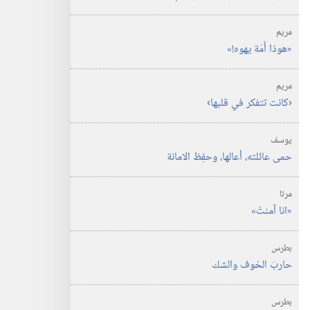
مريم
‏«هوذا أَمَة يهوه!‏»‏
مريم
‏‹كانت تتفكر في قلبها›‏
يوسف
حمى عائلته،‏ أعالها،‏ وحفِظ الامانة
مرثا
‏«انا آمنتُ»‏
بطرس
حاربَ الخوف والشك
بطرس