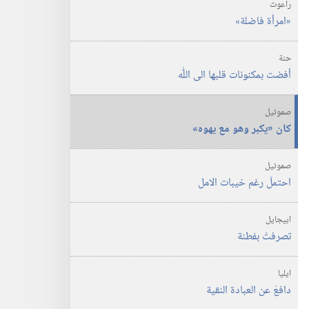
راعوث
‏«امرأة فاضلة»‏
حنة
أفضت بمكنونات قلبها الى اللّٰه
صموئيل
كان «يكبر وهو مع يهوه»‏
صموئيل
احتملَ رغم خيبات الامل
ابيجايل
تصرفتْ بفطنة
ايليا
دافعَ عن العبادة النقية