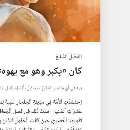
اَلْفَصْلُ ٱلسَّابِعُ
كان «يكبر وهو مع يهوه»‏
١،‏ ٢
فِي أَيِّ مُنَاسَبَةٍ ٱجْتَمَعَ صَمُوئِيلُ بِأُمَّةِ إِسْرَائِيلَ،‏ وَلِمَ ل
اِحْتَشَدَتِ
ٱلْأُمَّةُ فِي مَدِينَةِ ٱلْجِلْجَالِ تَلْبِيَةً لِ
عَشَرَاتِ ٱلسِّنِينَ.‏ حَدَثَ ذٰلِكَ فِي فَصْلِ ٱلْجَفَافِ،‏ 
تَقْوِيمِنَا ٱلْعَصْرِيِّ،‏ حِينَ كَانَتِ ٱلْحُقُولُ تَتَزَيَّنُ ب