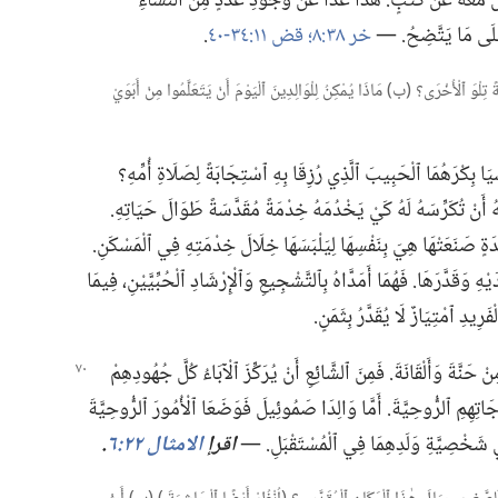
مَعَهُ عَنْ كَثَبٍ.‏ هٰذَا عَدَا عَنْ وُجُودِ عَدَدٍ مِنَ ٱلنِّسَاءِ
عَلَى مَا يَتَّضِحُ.‏ —‏
خر ٣٨:‏٨؛‏
قض ١١:‏​٣٤-‏٤٠
‏.‏
تِلْوَ ٱلْأُخْرَى؟‏ (‏ب)‏ مَاذَا يُمْكِنُ لِلْوَالِدِينَ ٱلْيَوْمَ أَنْ يَتَعَلَّمُوا مِنْ أَبَوَيْ
َيَا بِكْرَهُمَا ٱلْحَبِيبَ ٱلَّذِي رُزِقَا بِهِ ٱسْتِجَابَةً لِصَلَاةِ أُمِّهِ؟‏
هُ أَنْ تُكَرِّسَهُ لَهُ كَيْ يَخْدُمَهُ خِدْمَةً مُقَدَّسَةً طَوَالَ حَيَاتِهِ.‏
دَةٍ صَنَعَتْهَا هِيَ بِنَفْسِهَا لِيَلْبَسَهَا خِلَالَ خِدْمَتِهِ فِي ٱلْمَسْكَنِ.‏
ِ وَقَدَّرَهَا.‏ فَهُمَا أَمَدَّاهُ بِٱلتَّشْجِيعِ وَٱلْإِرْشَادِ ٱلْحُبِّيَّيْنِ،‏ فِيمَا
َرِيدِ ٱمْتِيَازٌ لَا يُقَدَّرُ بِثَمَنٍ.‏
نْ حَنَّةَ وَأَلْقَانَةَ.‏ فَمِنَ ٱلشَّائِعِ أَنْ يُرَكِّزَ ٱلْآبَاءُ كُلَّ جُهُودِهِمْ
جَاتِهِمِ ٱلرُّوحِيَّةَ.‏ أَمَّا وَالِدَا صَمُوئِيلَ فَوَضَعَا ٱلْأُمُورَ ٱلرُّوحِيَّةَ
ًا فِي شَخْصِيَّةِ وَلَدِهِمَا فِي ٱلْمُسْتَقْبَلِ.‏ —‏
اقرإ
الامثال ٢٢:‏٦
‏.‏