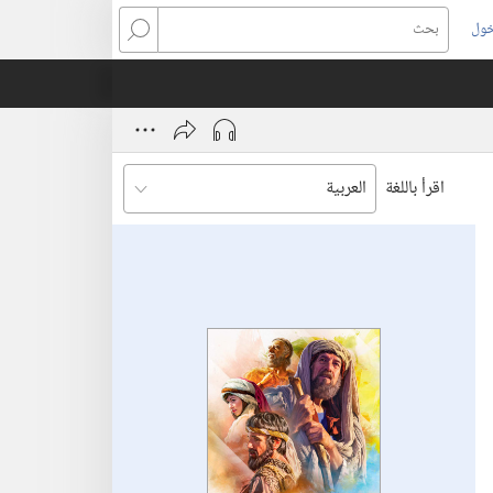
خول
بحث
اقرأ باللغة