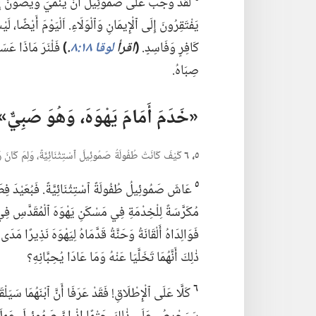
لَقَدْ وَجَبَ عَلَى صَمُوئِيلَ أَنْ يُنَمِّيَ وَيَصُونَ إِي
يَفْتَقِرُونَ إِلَى ٱلْإِيمَانِ وَٱلْوَلَاءِ.‏ اَلْيَوْمَ أَيْضًا،‏ ل
كَافِرٍ وَفَاسِدٍ.‏
‏(‏
اقرأ
لوقا ١٨:‏٨
‏.‏
‏)‏
فَلْنَرَ مَاذَا عَسَان
صِبَاهُ.‏
‏«خَدَمَ أَمَامَ يَهْوَهَ،‏ وَهُوَ صَبِيٌّ»‏
٥،‏ ٦
كَيْفَ كَانَتْ طُفُولَةُ صَمُوئِيلَ ٱسْتِثْنَائِيَّةً،‏ وَلِمَ كَانَ وَ
٥
عَاشَ صَمُوئِيلُ طُفُولَةً ٱسْتِثْنَائِيَّةً.‏ فَبُعَيْدَ فِطَامِه
فَوَالِدَاهُ أَلْقَانَةُ وَحَنَّةُ قَدَّمَاهُ لِيَهْوَهَ نَذِيرًا 
ذٰلِكَ أَنَّهُمَا تَخَلَّيَا عَنْهُ وَمَا عَادَا يُحِبَّانِهِ؟‏
٦
كَلَّا عَلَى ٱلْإِطْلَاقِ!‏ فَقَدْ عَرَفَا أَنَّ ٱبْنَهُمَا سَي