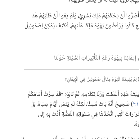
مْ.‏ تُرَى،‏ كَيْفَ لَهُ أَنْ يَمَسَّ قُلُوبَهُمْ؟‏
رُّوا أَنْ يَحْكُمَهُمْ مَلِكٌ بَشَرِيٌّ،‏ وَلَمْ يَعُوا أَنَّ طَلَبَهُمْ هٰذَا
َاقِعِ كَانُوا يَرْفُضُونَ يَهْوَهَ مَلِكًا عَلَيْهِمْ.‏ فَكَيْفَ يُمْكِنُ لِصَمُوئِيلَ
يمَانِنَا بِيَهْوَهَ رَغْمَ ٱلتَّأْثِيرَاتِ ٱلسَّيِّئَةِ حَوْلَنَا
ِمَ يُفِيدُنَا ٱلْيَوْمَ مِثَالُ صَمُوئِيلَ فِي ٱلْإِيمَانِ؟‏
 هٰذِهِ أَعْطَتْ وَزْنًا لِكَلَامِهِ.‏ ثُمَّ تَابَعَ:‏ «قَدْ سِرْتُ أَمَامَكُمْ
‏)‏ صَحِيحٌ أَنَّهُ بَاتَ مُسِنًّا،‏ لٰكِنَّهُ لَمْ يَنْسَ أَيَّامَ صِبَاهُ.‏ بَلْ
ْقَرَارَاتُ ٱلَّتِي ٱتَّخَذَهَا فِي سَنَوَاتِهِ ٱلْغَضَّةِ أَدَّتْ بِهِ إِلَى
هَ.‏