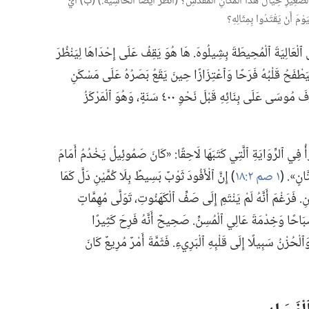
ِيرِ حِيَالَ هٰذَا ٱلْمَكَانِ ٱلْمُقَدَّسِ؟‏ (‏اُنْظُرْ أَيْضًا ٱلْحَاشِيَةَ.‏)‏ (‏ب)‏ أَيُّ
مَ أَنْ يَقْتَدُوا بِمِثَالِهِ؟‏
ٱلْعَالِيَةَ ٱلْمُحِيطَةَ بِشِيلُوهَ.‏ هَا هُوَ يَقِفُ عَلَى إِحْدَاهَا لِيَنْظُرَ
 فَيَطْفَحُ قَلْبُهُ فَرَحًا وَٱعْتِزَازًا حِينَ يَقَعُ بَصَرُهُ عَلَى مَسْكَنِ
فَقَدْ أَشْرَفَ مُوسَى عَلَى بِنَائِهِ قَبْلَ نَحْوِ ٤٠٠ سَنَةٍ،‏ وَهُوَ ٱلْمَرْكَزُ
 فِي ٱلرِّوَايَةِ ٱلَّتِي كَتَبَهَا لَاحِقًا:‏ «كَانَ صَمُوئِيلُ يَخْدُمُ أَمَامَ
َانٍ».‏ (‏
١ صم ٢:‏١٨
‏)‏ إِنَّ ٱلْأَفُودَ ثَوْبٌ بَسِيطٌ بِلَا كُمَّيْنِ دَلَّ كَمَا
 فَرَغْمَ أَنَّهُ لَمْ يَنْتَمِ إِلَى صَفِّ ٱلْكَهَنُوتِ،‏ تَوَلَّى مُهِمَّاتٍ
بَاحًا وَخِدْمَةَ عَالِي ٱلْمُسِنِّ.‏ صَحِيحٌ أَنَّهُ فَرِحَ كَثِيرًا
َٱلْحُزْنُ سَبِيلًا إِلَى قَلْبِهِ ٱلْبَرِيءِ.‏ فَثَمَّةَ أَمْرٌ مُرِيعٌ كَانَ