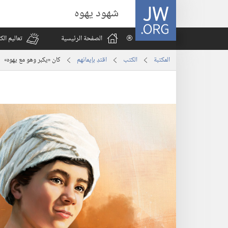
JW.ORG
شهود يهوه
الصفحة الرئيسية
تعاليم ال
المكتبة
الكتب
اقتدِ بإيمانهم
كان «يكبر وهو مع يهوه»‏