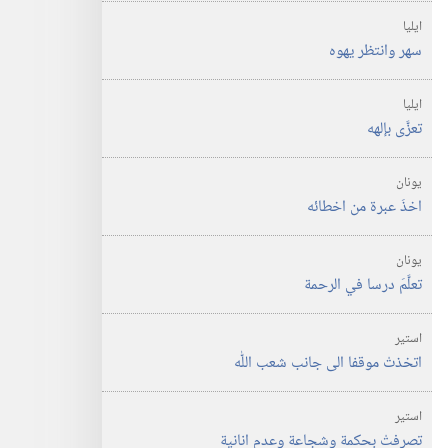
ايليا
سهر وانتظر يهوه
ايليا
تعزَّى بإلهه
يونان
اخذَ عبرة من اخطائه
يونان
تعلَّمَ درسا في الرحمة
استير
اتخذتْ موقفا الى جانب شعب اللّٰه
استير
تصرفتْ بحكمة وشجاعة وعدم انانية