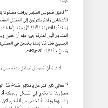
كَهَنَةٍ؟‏
١٣
تَخَيَّلْ صَمُوئِيلَ ٱلصَّغِيرَ يُرَاقِبُ مَصْعُوقًا تِلْكَ
ٱلْأَشْخَاصِ رَآهُمْ يَقْتَرِبُونَ إِلَى ٱلْمَسْكَنِ ٱلْمُقَ
يَسْتَمِدُّوا ٱلتَّعْزِيَةَ وَٱلْقُوَّةَ ٱلرُّوحِيَّةَ،‏ إِنَّمَا 
ٱلْمَشَاعِرَ ٱلَّتِي ٱعْتَرَتْهُ حِينَ عَلِمَ أَنَّ حُفْنِيَ وَف
ٱلْجِنْسِيِّ فَضَاجَعَا نِسَاءً يَخْدُمْنَ فِي ٱلْمَسْكَنِ!‏ 
وَيَضَعَ حَدًّا لِهٰذِهِ ٱلِٱنْتِهَاكَاتِ.‏
لَا شَكَّ أَنَّ صَمُوئِيلَ تَضَايَقَ بِشِدَّةٍ حِينَ رَ
١٤
فَعَالِي كَانَ خَيْرَ مَنْ بِإِمْكَانِهِ إِصْلَاحُ هٰذَا ٱلْوَض
مَسْؤُولِيَّةُ مَا يَجْرِي فِي ٱلْمَسْكَنِ.‏ وَبِصِفَتِهِ أَبًا،‏ وَ
بِنَفْسَيْهِمَا وَبِعَدَدٍ لَا يُحْصَى مِنَ ٱلشَّعْبِ.‏ لٰكِنَّ ع