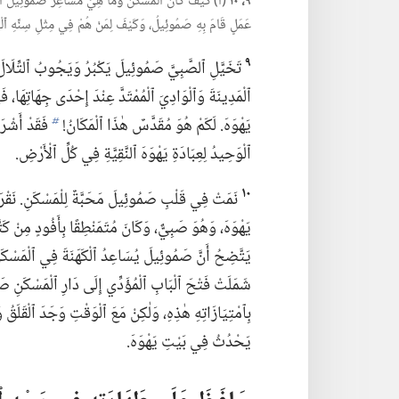
٩،‏ ١٠
(‏أ)‏ كَيْفَ كَانَ ٱلْمَسْكَنُ وَمَا هِيَ مَشَاعِرُ صَمُوئِيلَ ٱلصَّغ
عَمَلٍ قَامَ بِهِ صَمُوئِيلُ،‏ وَكَيْفَ لِمَنْ هُمْ فِي مِثْلِ سِنِّهِ ٱلْيَوْ
٩
تَخَيَّلِ ٱلصَّبِيَّ صَمُوئِيلَ يَكْبُرُ وَيَجُوبُ ٱلتِّلَالَ 
ٱلْمَدِينَةَ وَٱلْوَادِيَ ٱلْمُمْتَدَّ عِنْدَ إِحْدَى جِهَاتِهَا،‏
يَهْوَهَ.‏ لَكَمْ هُوَ مُقَدَّسٌ هٰذَا ٱلْمَكَانُ!‏
b
ٱلْوَحِيدُ لِعِبَادَةِ يَهْوَهَ ٱلنَّقِيَّةِ فِي كُلِّ ٱلْأَرْضِ.‏
١٠
نَمَتْ فِي قَلْبِ صَمُوئِيلَ مَحَبَّةٌ لِلْمَسْكَنِ.‏ نَقْرَأُ
يَهْوَهَ،‏ وَهُوَ صَبِيٌّ،‏ وَكَانَ مُتَمَنْطِقًا بِأَفُودٍ مِنْ كَتّ
يَتَّضِحُ أَنَّ صَمُوئِيلَ يُسَاعِدُ ٱلْكَهَنَةَ فِي ٱلْمَسْكَنِ.‏
شَمَلَتْ فَتْحَ ٱلْبَابِ ٱلْمُؤَدِّي إِلَى دَارِ ٱلْمَسْكَنِ صَ
بِٱمْتِيَازَاتِهِ هٰذِهِ،‏ وَلٰكِنْ مَعَ ٱلْوَقْتِ وَجَدَ ٱلْقَلَقُ و
يَحْدُثُ فِي بَيْتِ يَهْوَهَ.‏