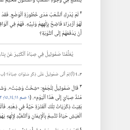
يَتَطَلَّعُ فِي وُجُوهِ ٱلشَّعْبِ وَٱلسُّكُونُ مُخَيِّمٌ عَلَيْهِ
٢
لَمْ يُدْرِكِ ٱلشَّعْبُ مَدَى خُطُورَةِ ٱلْوَضْعِ.‏ فَقَدْ أَصَ
لَهُوَ ٱزْدِرَاءٌ فَاضِحٌ بِإِلٰهِهِمْ وَنَبِيِّهِ.‏ فَهُمْ فِي ٱلْو
أَنْ يَدْفَعَهُمْ إِلَى ٱلتَّوْبَةِ؟‏
يُعَلِّمُنَا صَمُوئِيلُ فِي صِبَاهُ ٱلْكَثِيرَ عَنْ بِنَاءِ إِ
٣،‏ ٤
(‏أ)‏ لِمَ أَتَى صَمُوئِيلُ عَلَى ذِكْرِ سَنَوَاتِ صِبَاهُ؟‏ (‏ب)‏ ل
٣
قَالَ صَمُوئِيلُ لِلْجَمْعِ:‏ «شِخْتُ وَشِبْتُ».‏ وَشَيْبَتُهُ
مُنْذُ صِبَايَ إِلَى هٰذَا ٱلْيَوْمِ».‏ (‏
١ صم ١١:‏​١٤،‏ ١٥؛‏
١٢:‏٢
بَقِيَتْ ذِكْرَيَاتُ تِلْكَ ٱلْفَتْرَةِ حَيَّةً فِي ذِهْنِهِ.‏ فَٱل
ٱلْعَيْشِ حَيَاةً تَتَّسِمُ بِٱلْإِيمَانِ وَٱلتَّعَبُّدِ لِإِلٰهِهِ يَهْوَ
٤