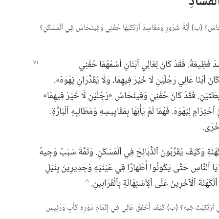
ْفَسَادِ
اسَ؟‏ (‏ب)‏ أَيَّةُ شُرُورٍ وَمَفَاسِدَ ٱرْتَكَبَهَا حُفْنِي وَفِينْحَاسُ فِي ٱلْمَسْكَنِ؟‏
 فَظِيعَةً.‏ فَقَدْ كَانَ لِعَالِي
ٱبْنَانِ ٱسْمُهُمَا حُفْنِي
ٱبْنَا عَالِي رَجُلَيْنِ لَا خَيْرَ فِيهِمَا،‏ وَلَا يُقَدِّرَانِ يَهْوَهَ».‏
رَابِطَتَيْنِ.‏ فَقَدْ كَانَ حُفْنِي وَفِينْحَاسُ «رَجُلَيْنِ لَا خَيْرَ فِيهِمَا»
ْتِرَامٍ لِيَهْوَهَ.‏ فَهُمَا لَمْ يَأْبَهَا بِمَقَايِيسِهِ وَمَطَالِبِهِ ٱلْبَارَّةِ.‏
خْرَى.‏
َهَنَةِ وَكَيْفَ يُقَرِّبُونَ ٱلذَّبَائِحَ فِي ٱلْمَسْكَنِ.‏ وَثَمَّةَ سَبَبٌ وَجِيهٌ
 خَطَايَا ٱلنَّاسِ حَتَّى يَكُونُوا أَطْهَارًا فِي عَيْنَيْهِ وَجَدِيرِينَ بِنَيْلِ
ْكَهَنَةَ ٱلْآخَرِينَ عَلَى ٱلِٱسْتِهَانَةِ بِٱلْقَرَابِينِ.‏
c
لَّتِي ٱرْتُكِبَتْ فِيهِ؟‏ (‏ب)‏ كَيْفَ أَخْفَقَ عَالِي فِي إِتْمَامِ دَوْرِهِ كَأَبٍ وَرَئِيسِ