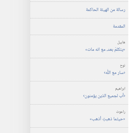
رسالة من الهيئة الحاكمة
المقدمة
هابيل
‏«يتكلمُ بعد،‏ مع انه مات»‏
نوح
‏‹سار مع اللّٰه›‏
ابراهيم
‏‹أب لجميع الذين يؤمنون›‏
راعوث
‏«حيثما ذهبتِ أذهب»‏