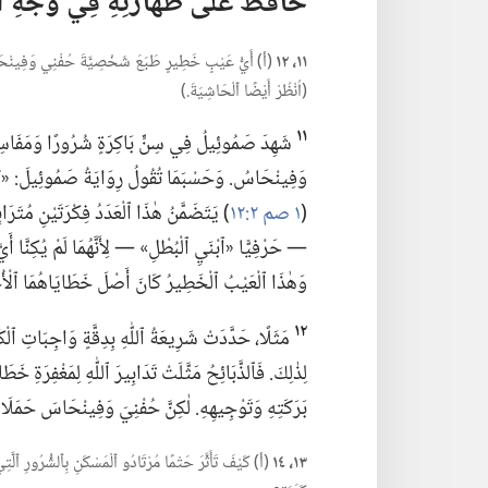
حَافَظَ عَلَى طَهَارَتِهِ فِي وَجْهِ ٱل
١١،‏ ١٢
(‏أ)‏ أَيُّ عَيْبٍ خَطِيرٍ طَبَعَ شَخْصِيَّةَ حُفْنِي وَفِينْحَ
(‏اُنْظُرْ أَيْضًا ٱلْحَاشِيَةَ.‏)‏
١١
شَهِدَ صَمُوئِيلُ فِي سِنٍّ بَاكِرَةٍ شُرُورًا وَمَفَاسِدَ
وَفِينْحَاسُ.‏ وَحَسْبَمَا تُقُولُ رِوَايَةُ صَمُوئِيلَ:‏ «كَانَ 
(‏
١ صم ٢:‏١٢
‏)‏ يَتَضَمَّنُ هٰذَا ٱلْعَدَدُ فِكْرَتَيْنِ مُتَ
—‏ حَرْفِيًّا «ٱبْنَيِ ٱلْبُطْلِ» —‏ لِأَنَّهُمَا لَمْ يُكِنَّا أَيَّ ٱح
وَهٰذَا ٱلْعَيْبُ ٱلْخَطِيرُ كَانَ أَصْلَ خَطَايَاهُمَا ٱلْأُ
١٢
مَثَلًا،‏ حَدَّدَتْ شَرِيعَةُ ٱللّٰهِ بِدِقَّةٍ وَاجِبَاتِ ٱلْك
لِذٰلِكَ.‏ فَٱلذَّبَائِحُ مَثَّلَتْ تَدَابِيرَ ٱللّٰهِ لِمَغْفِرَةِ
بَرَكَتِهِ وَتَوْجِيهِهِ.‏ لٰكِنَّ حُفْنِيَ وَفِينْحَاسَ حَمَلَا ٱل
١٣،‏ ١٤
(‏أ)‏ كَيْفَ تَأَثَّرَ حَتْمًا مُرْتَادُو ٱلْمَسْكَنِ بِٱلشُّرُورِ ٱ