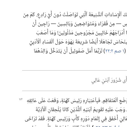
 ٱلْإِسَاءَاتِ ٱلشَّنِيعَةَ ٱلَّتِي تَوَاصَلَتْ دُونَ أَيِّ رَادِعٍ.‏ كَمْ مِنَ
دَّسِ —‏ مِنْ فُقَرَاءَ وَمُتَوَاضِعِينَ وَبَائِسِينَ —‏ رَاجِينَ أَنْ
عَادُوا أَدْرَاجَهُمْ خَائِبِينَ مَجْرُوحِينَ مَذْلُولِينَ!‏ وَمَا أَصْعَبَ
ِينْحَاسَ تَجَاهَلَا أَيْضًا شَرِيعَةَ يَهْوَهَ حَوْلَ ٱلْفَسَادِ ٱلْأَدَبِيِّ
(‏
١ صم ٢:‏٢٢
‏)‏ لَرُبَّمَا أَمَلَ صَمُوئِيلُ أَنْ يَتَدَخَّلَ وَالِدُهُمَا
أَى شُرُورَ ٱبْنَيْ عَالِي
ْعِ ٱلْمُتَفَاقِمِ.‏ فَبِٱعْتِبَارِهِ
رَئِيسَ كَهَنَةٍ،‏ وَقَعَتْ عَلَى عَاتِقِهِ
جَبَ عَلَيْهِ تَقْوِيمُ ٱبْنَيْهِ ٱللَّذَيْنِ كَانَا يُلْحِقَانِ ٱلْأَذِيَّةَ
َالِيَ أَخْفَقَ فِي إِتْمَامِ دَوْرِهِ كَأَبٍ وَرَئِيسِ كَهَنَةٍ.‏ فَقَدْ تَرَاخَى