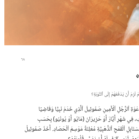
َزِمَ أَنْ يَدْفَعَهُمْ إِلَى ٱلتَّوْبَةِ؟‏
دَعْوَةِ ٱلرَّجُلِ ٱلْأَمِينِ صَمُوئِيلَ ٱلَّذِي خَدَمَ نَبِيًّا وَقَاضِيًا
فِي شَهْرِ أَيَّارَ أَوْ حَزِيرَانَ (‏مَايُو أَوْ يُونْيُو)‏ بِحَسَبِ
ِسَنَابِلِ ٱلْقَمْحِ ٱلذَّهَبِيَّةِ مُعْلِنَةً مَوْسِمَ ٱلْحَصَادِ.‏ أَخَذَ صَمُوئِيلُ