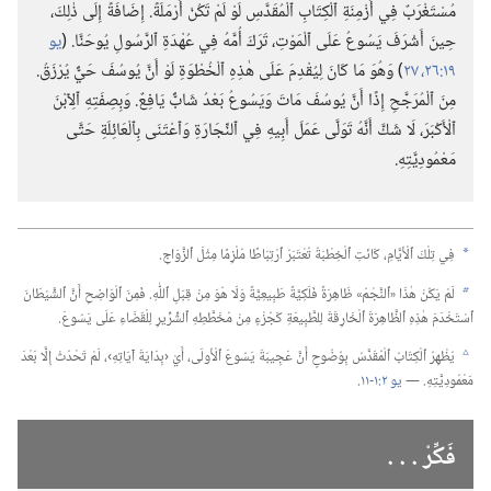
مُسْتَغْرَبٌ فِي أَزْمِنَةِ ٱلْكِتَابِ ٱلْمُقَدَّسِ لَوْ لَمْ تَكُنْ أَرْمَلَةً.‏ إِضَافَةً إِلَى ذٰلِكَ،‏
حِينَ أَشْرَفَ يَسُوعُ عَلَى ٱلْمَوْتِ،‏ تَرَكَ أُمَّهُ فِي عُهْدَةِ ٱلرَّسُولِ يُوحَنَّا.‏ (‏
يو
١٩:‏​٢٦،‏ ٢٧
‏)‏ وَهُوَ مَا كَانَ لِيُقْدِمَ عَلَى هٰذِهِ ٱلْخُطْوَةِ لَوْ أَنَّ يُوسُفَ حَيٌّ يُرْزَقُ.‏
مِنَ ٱلْمُرَجَّحِ إِذًا أَنَّ يُوسُفَ مَاتَ وَيَسُوعُ بَعْدُ شَابٌّ يَافِعٌ.‏ وَبِصِفَتِهِ ٱلِٱبْنَ
ٱلْأَكْبَرَ،‏ لَا شَكَّ أَنَّهُ تَوَلَّى عَمَلَ أَبِيهِ فِي ٱلنِّجَارَةِ وَٱعْتَنَى بِٱلْعَائِلَةِ حَتَّى
مَعْمُودِيَّتِهِ.‏
فِي تِلْكَ ٱلْأَيَّامِ،‏ كَانَتِ ٱلْخِطْبَةُ تُعْتَبَرُ ٱرْتِبَاطًا مُلْزِمًا مِثْلَ ٱلزَّوَاجِ.‏
a
لَمْ يَكُنْ هٰذَا «ٱلنَّجْمُ» ظَاهِرَةً فَلَكِيَّةً طَبِيعِيَّةً وَلَا هُوَ مِنْ قِبَلِ ٱللّٰهِ.‏ فَمِنَ ٱلْوَاضِحِ أَنَّ ٱلشَّيْطَانَ
b
ٱسْتَخْدَمَ هٰذِهِ ٱلظَّاهِرَةَ ٱلْخَارِقَةَ لِلطَّبِيعَةِ كَجُزْءٍ مِنْ مُخَطَّطِهِ ٱلشِّرِّيرِ لِلْقَضَاءِ عَلَى يَسُوعَ.‏
يُظْهِرُ ٱلْكِتَابُ ٱلْمُقَدَّسُ بِوُضُوحٍ أَنَّ عَجِيبَةَ يَسُوعَ ٱلْأُولَى،‏ أَيْ ‹بِدَايَةَ آيَاتِهِ›،‏ لَمْ تَحْدُثْ إِلَّا بَعْدَ
c
مَعْمُودِيَّتِهِ.‏ —‏
يو ٢:‏​١-‏١١
‏.‏
فَكِّرْ .‏ .‏ .‏