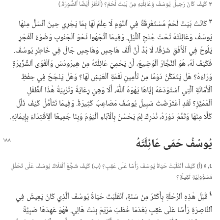
٣
كَيْفَ كَانَ رَحِيلُ يُوسُفَ وَعَائِلَتِهِ مِنْ بَيْتَ لَحْمَ؟‏ (‏اُنْظُرْ أَيْضًا ٱلصُّورَةَ.‏)‏
٣
كَانَتْ بَيْتَ لَحْمُ مُسْتَغْرِقَةً فِي ٱلنَّوْمِ لَا عِلْمَ لَهَا بِمَا يَجْرِي حِينَ ٱنْسَلَّ مِنْهَا
يُوسُفُ وَعَائِلَتُهُ تَحْتَ جُنْحِ ٱللَّيْلِ.‏ وَفِيمَا ٱتَّجَهُوا نَحْوَ ٱلْجَنُوبِ وَضَوْءُ ٱلْفَجْرِ
يَلُوحُ فِي ٱلْأُفُقِ شَرْقًا،‏ لَا بُدَّ أَنَّ أَلْفَ هَاجِسٍ وَهَاجِسٍ جَالَ فِي خَاطِرِ يُوسُفَ.‏
فَكَيْفَ لَهُ،‏ هُوَ ٱلنَّجَّارَ ٱلْوَضِيعَ،‏ أَنْ يَحْمِيَ عَائِلَتَهُ مِنْ هِيرُودُسَ وَٱلْقُوَى ٱلشِّرِّيرَةِ
وَرَاءَهُ؟‏ هَلْ يَتَمَكَّنُ دَوْمًا مِنْ تَأْمِينِ لُقْمَةِ ٱلْعَيْشِ لَهَا؟‏ وَهَلْ يَنْجَحُ فِي حِفْظِ
ٱلْأَمَانَةِ ٱلَّتِي ٱسْتَوْدَعَهُ إِيَّاهَا يَهْوَهُ ٱللّٰهُ،‏ أَلَا وَهِيَ رِعَايَةُ وَتَرْبِيَةُ هٰذَا ٱلطِّفْلِ
ٱلْمُمَيَّزِ؟‏ لَقَدِ ٱعْتَرَضَتْ سَبِيلَ يُوسُفَ مَصَاعِبُ كَثِيرَةٌ.‏ وَفِيمَا نَتَأَمَّلُ كَيْفَ ذَلَّلَ
كُلًّا مِنْهَا وَتَمَّمَ دَوْرَهُ،‏ نُدْرِكُ لِمَ يَحْسُنُ بِٱلْآبَاءِ ٱلْيَوْمَ وَبِنَا جَمِيعًا ٱلِٱقْتِدَاءُ بِإِيمَانِهِ.‏
يُوسُفُ حَمَى عَائِلَتَهُ
٤،‏ ٥
(‏أ)‏ كَيْفَ ٱنْقَلَبَتْ حَيَاةُ يُوسُفَ رَأْسًا عَلَى عَقِبٍ؟‏ (‏ب)‏ كَيْفَ شَجَّعَ ٱلْمَلَاكُ يُوسُفَ عَلَى تَحَمُّلِ
مَسْؤُولِيَّةٍ ثَقِيلَةٍ؟‏
٤
قَبْلَ هٰذِهِ ٱلرِّحْلَةِ بِأَكْثَرَ مِنْ سَنَةٍ،‏ ٱنْقَلَبَتْ حَيَاةُ يُوسُفَ ٱلَّذِي كَانَ يَعِيشُ فِي
ٱلنَّاصِرَةِ رَأْسًا عَلَى عَقِبٍ بَعْدَمَا خَطَبَ مَرْيَمَ بِنْتَ هَالِي.‏ فَهُوَ عَهِدَهَا صَبِيَّةً