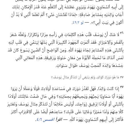
إِلَى أَبِيهِ ٱلسَّمَاوِيِّ،‏ يَهْوَهَ،‏ وَيَرْوِي عَطَشَهُ إِلَى ٱلتَّعَلُّمِ عَنْهُ قَدْرَ ٱلْإِمْكَانِ.‏ لِذٰلِكَ
أَجَابَ وَالِدَيْهِ بِمَشَاعِرَ صَادِقَةٍ:‏ «لِمَاذَا تُفَتِّشَانِ عَنِّي؟‏ أَلَمْ تَعْلَمَا أَنَّنِي لَا بُدَّ أَنْ
أَكُونَ فِي بَيْتِ أَبِي؟‏».‏ —‏
لو ٢:‏٤٩
‏.‏
٢٦
لَا شَكَّ أَنَّ يُوسُفَ قَلَّبَ هٰذِهِ ٱلْكَلِمَاتِ فِي رَأْسِهِ مِرَارًا وَتَكْرَارًا.‏ وَلَعَلَّهُ شَعَرَ
بِٱلْفَخْرِ وَٱلِٱعْتِزَازِ.‏ فَقَدْ أَثْمَرَتِ ٱلْجُهُودُ ٱلْكَبِيرَةُ ٱلَّتِي بَذَلَهَا لِيُنَمِّيَ فِي قَلْبِ ٱبْنِهِ
بِٱلتَّبَنِّي هٰذِهِ ٱلْمَشَاعِرَ تِجَاهَ يَهْوَهَ ٱللّٰهِ.‏ وَمِنَ ٱلْوَاضِحِ أَنَّ ٱلصَّبِيَّ يَسُوعَ كَانَ قَدْ
لَمَسَ آنَذَاكَ مَا تَحْمِلُهُ ٱلْأُبُوَّةُ مِنْ مَعَانٍ حَنُونَةٍ وَرَقِيقَةٍ،‏ هٰذِهِ ٱلْمَعَانِي ٱلَّتِي
جَسَّدَهَا وَالِدُهُ ٱلْمُحِبُّ يُوسُفُ طَوَالَ سَنَوَاتٍ.‏
٢٧
مَا هُوَ دَوْرُكَ كَوَالِدٍ،‏ وَلِمَ يَنْبَغِي أَنْ تَتَذَكَّرَ مِثَالَ يُوسُفَ؟‏
٢٧
إِذَا كُنْتَ وَالِدًا،‏ فَهَلْ تُقَدِّرُ دَوْرَكَ فِي مُسَاعَدَةِ أَوْلَادِكَ قَوْلًا وَعَمَلًا أَنْ يَرَوْا
يَهْوَهَ أَبًا سَمَاوِيًّا يُحِبُّهُمْ وَيُحِيطُهُمْ بِحِمَايَتِهِ؟‏ وَفِي حَالِ ضَمَّتْ عَائِلَتُكَ أَوْلَادًا
بِٱلتَّبَنِّي أَوْ أَوْلَادًا لِرَفِيقِ زَوَاجِكَ،‏ أَوَلَيْسَ مُلَائِمًا أَنْ تَتَذَكَّرَ مِثَالَ يُوسُفَ وَتَعْتَبِرَ
كُلًّا مِنْهُمْ وَلَدًا مُمَيَّزًا وَغَالِيًا عَلَى قَلْبِكَ؟‏ سَاعِدْهُمْ أَيْضًا عَلَى ٱلِٱقْتِرَابِ أَكْثَرَ
فَأَكْثَرَ إِلَى أَبِيهِمِ ٱلسَّمَاوِيِّ،‏ يَهْوَهَ ٱللّٰهِ.‏ —‏
اقرأ
افسس ٦:‏٤
‏.‏