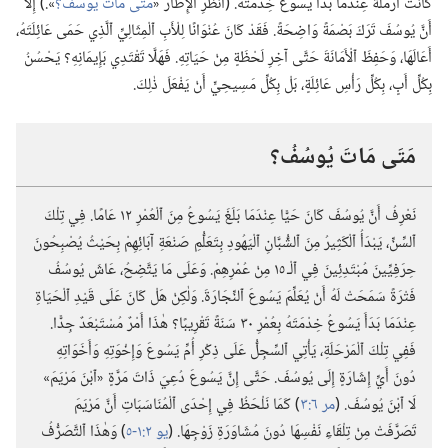
كَانَتْ أَرْمَلَةً عِنْدَمَا بَدَأَ يَسُوعُ خِدْمَتَهُ.‏ (‏اُنْظُرِ ٱلْإِطَارَ «‏
مَتَى مَاتَ يُوسُفُ؟‏
‏».‏)‏ إِلَّا
أَنَّ يُوسُفَ تَرَكَ بَصْمَةً وَاضِحَةً.‏ فَقَدْ كَانَ عُنْوَانًا لِلْأَبِ ٱلْمِثَالِيِّ ٱلَّذِي حَمَى عَائِلَتَهُ،‏
أَعَالَهَا،‏ وَحَفِظَ ٱلْأَمَانَةَ حَتَّى آخِرِ لَحْظَةٍ مِنْ حَيَاتِهِ.‏ فَهَلَّا تَقْتَدِي بَإِيمَانِهِ؟‏ يَحْسُنُ
بِكُلِّ أَبٍ،‏ بِكُلِّ رَأْسِ عَائِلَةٍ،‏ بَلْ بِكُلِّ مَسِيحِيٍّ أَنْ يَفْعَلَ ذٰلِكَ.‏
مَتَى مَاتَ يُوسُفُ؟‏
نَعْرِفُ أَنَّ يُوسُفَ كَانَ حَيًّا عِنْدَمَا بَلَغَ يَسُوعُ مِنَ ٱلْعُمْرِ ١٢ عَامًا.‏ فِي تِلْكَ
ٱلسِّنِّ،‏ يَبْدَأُ ٱلْكَثِيرُ مِنَ ٱلشُّبَّانِ ٱلْيَهُودِ بِتَعَلُّمِ صَنْعَةِ آبَائِهِمْ بِحَيْثُ يُصْبِحُونَ
حِرَفِيِّينَ مُبْتَدِئِينَ فِي ٱلْـ‍ ١٥ مِنْ عُمْرِهِمْ.‏ وَعَلَى مَا يَتَّضِحُ،‏ عَاشَ يُوسُفُ
فَتْرَةً سَمَحَتْ لَهُ أَنْ يُعَلِّمَ يَسُوعَ ٱلنِّجَارَةَ.‏ وَلٰكِنْ هَلْ كَانَ عَلَى قَيْدِ ٱلْحَيَاةِ
عِنْدَمَا بَدَأَ يَسُوعُ خِدْمَتَهُ بِعُمْرِ ٣٠ سَنَةً تَقْرِيبًا؟‏ هٰذَا أَمْرٌ مُسْتَبْعَدٌ جِدًّا.‏
فَفِي تِلْكَ ٱلْمَرْحَلَةِ،‏ يَأْتِي ٱلسِّجِلُّ عَلَى ذِكْرِ أُمِّ يَسُوعَ وَإِخْوَتِهِ وَأَخَوَاتِهِ
دُونَ أَيِّ إِشَارَةٍ إِلَى يُوسُفَ.‏ حَتَّى إِنَّ يَسُوعَ دُعِيَ ذَاتَ مَرَّةٍ «ٱبْنَ مَرْيَمَ»
لَا ٱبْنَ يُوسُفَ.‏ (‏
مر ٦:‏٣
‏)‏ كَمَا نَلْحَظُ فِي إِحْدَى ٱلْمُنَاسَبَاتِ أَنَّ مَرْيَمَ
تَصَرَّفَتْ مِنْ تِلْقَاءِ نَفْسِهَا دُونَ مُشَاوَرَةِ زَوْجِهَا.‏ (‏
يو ٢:‏​١-‏٥
‏)‏ وَهٰذَا ٱلتَّصَرُّفُ