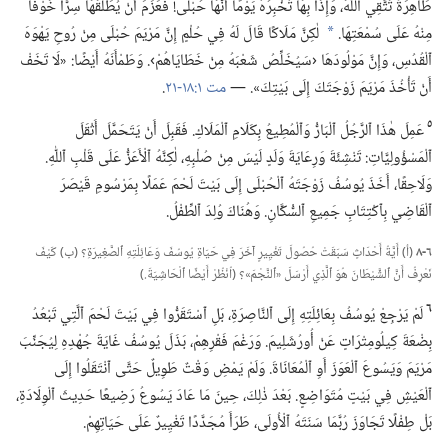
طَاهِرَةً تَتَّقِي ٱللّٰهَ،‏ وَإِذَا بِهَا تُخْبِرُهُ يَوْمًا أَنَّهَا حُبْلَى!‏ فَعَزَمَ أَنْ يُطَلِّقَهَا سِرًّا خَوْفًا
مِنْهُ عَلَى سُمْعَتِهَا.‏
لٰكِنَّ مَلَاكًا قَالَ لَهُ فِي حُلْمٍ إِنَّ مَرْيَمَ حُبْلَى مِنْ رُوحِ يَهْوَهَ
a
ٱلْقُدُسِ،‏ وَإِنَّ مَوْلُودَهَا ‹سَيُخَلِّصُ شَعْبَهُ مِنْ خَطَايَاهُمْ›.‏ وَطَمْأَنَهُ أَيْضًا:‏ «لَا تَخَفْ
أَنْ تَأْخُذَ مَرْيَمَ زَوْجَتَكَ إِلَى بَيْتِكَ».‏ —‏
مت ١:‏​١٨-‏٢١
‏.‏
٥
عَمِلَ هٰذَا ٱلرَّجُلُ ٱلْبَارُّ وَٱلْمُطِيعُ بِكَلَامِ ٱلْمَلَاكِ.‏ فَقَبِلَ أَنْ يَتَحَمَّلَ أَثْقَلَ
ٱلْمَسْؤُولِيَّاتِ:‏ تَنْشِئَةَ وَرِعَايَةَ وَلَدٍ لَيْسَ مِنْ صُلْبِهِ،‏ لٰكِنَّهُ ٱلْأَعَزُّ عَلَى قَلْبِ ٱللّٰهِ.‏
وَلَاحِقًا،‏ أَخَذَ يُوسُفُ زَوْجَتَهُ ٱلْحُبْلَى إِلَى بَيْتَ لَحْمَ عَمَلًا بِمَرْسُومِ قَيْصَرَ
ٱلْقَاضِي بِٱكْتِتَابِ جَمِيعِ ٱلسُّكَّانِ.‏ وَهُنَاكَ وُلِدَ ٱلطِّفْلُ.‏
٦-‏٨
(‏أ)‏ أَيَّةُ أَحْدَاثٍ سَبَقَتْ حُصُولَ تَغْيِيرٍ آخَرَ فِي حَيَاةِ يُوسُفَ وَعَائِلَتِهِ ٱلصَّغِيرَةِ؟‏ (‏ب)‏ كَيْفَ
نَعْرِفُ أَنَّ ٱلشَّيْطَانَ هُوَ ٱلَّذِي أَرْسَلَ «ٱلنَّجْمَ»؟‏ (‏اُنْظُرْ أَيْضًا ٱلْحَاشِيَةَ.‏)‏
٦
لَمْ يَرْجِعْ يُوسُفُ بِعَائِلَتِهِ إِلَى ٱلنَّاصِرَةِ،‏ بَلِ ٱسْتَقَرُّوا فِي بَيْتَ لَحْمَ ٱلَّتِي تَبْعُدُ
بِضْعَةَ كِيلُومِتْرَاتٍ عَنْ أُورُشَلِيمَ.‏ وَرَغْمَ فَقْرِهِمْ،‏ بَذَلَ يُوسُفُ غَايَةَ جُهْدِهِ لِيُجَنِّبَ
مَرْيَمَ وَيَسُوعَ ٱلْعَوَزَ أَوِ ٱلْمُعَانَاةَ.‏ وَلَمْ يَمْضِ وَقْتٌ طَوِيلٌ حَتَّى ٱنْتَقَلُوا إِلَى
ٱلْعَيْشِ فِي بَيْتٍ مُتَوَاضِعٍ.‏ بَعْدَ ذٰلِكَ،‏ حِينَ مَا عَادَ يَسُوعُ رَضِيعًا حَدِيثَ ٱلْوِلَادَةِ،‏
بَلْ طِفْلًا تَجَاوَزَ رُبَّمَا سَنَتَهُ ٱلْأُولَى،‏ طَرَأَ مُجَدَّدًا تَغْيِيرٌ عَلَى حَيَاتِهِمْ.‏