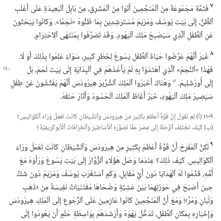
٧
فَثَمَّةَ مَجْمُوعَةٌ مِنَ ٱلْمُنَجِّمِينَ أَتَوْا مِنَ ٱلْمَشْرِقِ،‏ مِنْ بَابِلَ ٱلْبَعِيدَةِ عَلَى أَغْلَبِ
ٱلظَّنِّ،‏ إِلَى بَيْتِ يُوسُفَ وَمَرْيَمَ مُسْتَرْشِدِينَ بِمَا ظَنُّوهُ «نَجْمًا».‏ وَكَانُوا يَبْحَثُونَ
عَنِ ٱلطِّفْلِ ٱلَّذِي سَيُصْبِحُ مَلِكَ ٱلْيَهُودِ.‏ وَقَدْ تَصَرَّفُوا بِمُنْتَهَى ٱلِٱحْتِرَامِ.‏
٨
غَيْرَ أَنَّهُمْ عَرَّضُوا حَيَاةَ ٱلطِّفْلِ يَسُوعَ لِخَطَرٍ كَبِيرٍ،‏ سَوَاءٌ عَلِمُوا بِذٰلِكَ أَوْ لَا.‏
فَهٰذَا «ٱلنَّجْمُ» ٱلَّذِي ٱهْتَدَوْا بِهِ لَمْ يَأْخُذْهُمْ فِي ٱلْبِدَايَةِ إِلَى بَيْتَ لَحْمَ،‏ بَلْ
إِلَى أُورُشَلِيمَ.‏
وَهُنَاكَ أَخْبَرُوا ٱلْمَلِكَ ٱلشِّرِّيرَ هِيرُودُسَ أَنَّهُمْ يُفَتِّشُونَ عَنْ طِفْلٍ
b
سَيَصِيرُ مَلِكَ ٱلْيَهُودِ،‏ خَبَرٌ أَغَاظَ ٱلْمَلِكَ ٱلْحَسُودَ وَأَثَارَ حَنَقَهُ.‏
٩-‏١١
(‏أ)‏ لِمَ نَقُولُ إِنَّ قُوَّةً أَعْظَمَ بِكَثِيرٍ مِنْ هِيرُودُسَ وَٱلشَّيْطَانِ كَانَتْ تَعْمَلُ وَرَاءَ ٱلْكَوَالِيسِ؟‏
(‏ب)‏ كَيْفَ تَخْتَلِفُ ٱلرِّحْلَةُ إِلَى مِصْرَ عَمَّا تُصَوِّرُهُ ٱلْأَسَاطِيرُ وَٱلْخُرَافَاتُ ٱلْأَبُوكْرِيفِيَّةُ؟‏
٩
لٰكِنَّ ٱلْمُفْرِحَ أَنَّ قُوَّةً أَعْظَمَ بِكَثِيرٍ مِنْ هِيرُودُسَ وَٱلشَّيْطَانِ كَانَتْ تَعْمَلُ وَرَاءَ
ٱلْكَوَالِيسِ.‏ كَيْفَ ذٰلِكَ؟‏ عِنْدَمَا وَصَلَ هٰؤُلَاءِ ٱلزُّوَّارُ إِلَى بَيْتِ يَسُوعَ وَرَأَوْهُ مَعَ
أُمِّهِ،‏ قَدَّمُوا لَهُ ٱلْهَدَايَا دُونَ أَيِّ مُقَابِلٍ.‏ وَكَمِ ٱسْتَغْرَبَ يُوسُفُ وَمَرْيَمُ دُونَ شَكٍّ
حِينَ أَصْبَحَ فِي حَوْزَتِهِمَا بَيْنَ عَشِيَّةٍ وَضُحَاهَا مُقْتَنَيَاتٌ نَفِيسَةٌ مِنْ ‹ذَهَبٍ
وَلُبَانٍ وَمُرٍّ›!‏ وَمَعَ أَنَّ ٱلْمُنَجِّمِينَ كَانُوا عَازِمِينَ عَلَى ٱلرُّجُوعِ إِلَى ٱلْمَلِكِ هِيرُودُسَ
وَإِخْبَارِهِ بِمَكَانِ ٱلطِّفْلِ،‏ تَدَخَّلَ يَهْوَهُ وَأَرْشَدَهُمْ بِوَاسِطَةِ حُلْمٍ أَنْ يَعُودُوا إِلَى