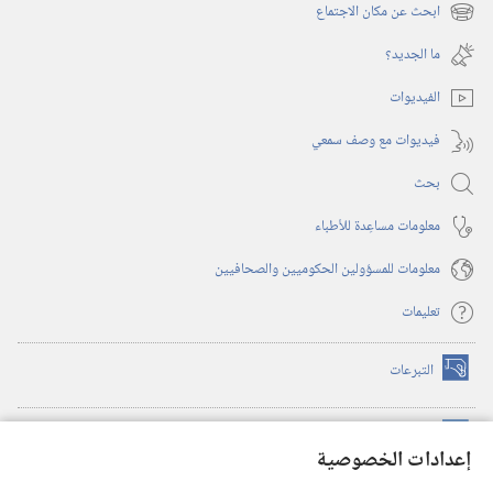
نافذة
ابحث عن مكان الاجتماع
(يفتح
جديدة)
نافذة
ما الجديد؟‏
جديدة)
الفيديوات
فيديوات مع وصف سمعي
بحث
معلومات مساعِدة للأطباء
معلومات للمسؤولين الحكوميين والصحافيين
تعليمات
التبرعات
(يفتح
نافذة
جديدة)
مكتبة برج المراقبة الالكترونية
™
(يفتح
إعدادات الخصوصية
نافذة
JW Hub