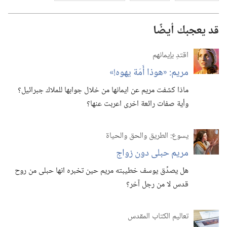
قد يعجبك أيضًا
اقتدِ بإيمانهم
مريم:‏ «هوذا أَمَة يهوه!‏»‏
ماذا كشفت مريم عن ايمانها من خلال جوابها للملاك جبرائيل؟‏
وأية صفات رائعة اخرى اعربت عنها؟‏
يسوع:‏ الطريق والحق والحياة
مريم حبلى دون زواج
هل يصدِّق يوسف خطيبته مريم حين تخبره انها حبلى من روح
قدس لا من رجل آخر؟‏
تعاليم الكتاب المقدس