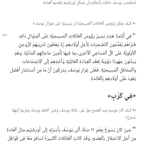
اِصْطَحَبَ يُوسُفُ عَائِلَتَهُ بِٱنْتِظَامٍ إِلَى هَيْكَلِ أُورُشَلِيمَ لِتَقْدِيمِ ٱلْعِبَادَةِ
٢٠
كَيْفَ يُمْكِنُ لِرُؤُوسِ ٱلْعَائِلَاتِ ٱلْمَسِيحِيَّةِ أَنْ يَسِيرُوا عَلَى مِنْوَالِ يُوسُفَ؟‏
٢٠
فِي أَيَّامِنَا هٰذِهِ،‏ يَسِيرُ رُؤُوسُ ٱلْعَائِلَاتِ ٱلْمَسِيحِيَّةِ عَلَى ٱلْمِنْوَالِ ذَاتِهِ.‏
فَنَرَاهُمْ يُقَدِّمُونَ ٱلتَّضْحِيَاتِ لِأَجْلِ أَوْلَادِهِمْ،‏ إِذْ يُعْطُونَ تَدْرِيبَهُمُ ٱلرُّوحِيَّ
ٱلْأَوْلَوِيَّةَ عَلَى كُلِّ ٱلْمَسَاعِي ٱلْأُخْرَى،‏ بِمَا فِيهَا تَأْمِينُ حَاجَاتِهِمِ ٱلْمَادِّيَّةِ.‏ وَهُمْ
يَبْذُلُونَ جُهُودًا دَؤُوبَةً لِعَقْدِ ٱلْعِبَادَةِ ٱلْعَائِلِيَّةِ وَأَخْذِهِمْ إِلَى ٱلِٱجْتِمَاعَاتِ
وَٱلْمَحَافِلِ ٱلْمَسِيحِيَّةِ.‏ فَعَلَى غِرَارِ يُوسُفَ،‏ يُدْرِكُونَ أَنَّ مَا مِنِ ٱسْتِثْمَارٍ أَفْضَلَ
يَعُودُ عَلَى أَوْلَادِهِمْ بِٱلْفَائِدَةِ.‏
‏«فِي كَرْبٍ»‏
٢١
كَيْفَ كَانَ مَوْسِمُ عِيدِ ٱلْفِصْحِ يَمُرُّ عَلَى عَائِلَةِ يُوسُفَ،‏ وَمَتَى ٱفْتَقَدَ يُوسُفُ وَمَرْيَمُ ٱبْنَهُمَا
يَسُوعَ؟‏
٢١
حِينَ كَانَ يَسُوعُ بِعُمْرِ ١٢ سَنَةً،‏ أَتَى يُوسُفُ بِأُسْرَتِهِ إِلَى أُورُشَلِيمَ مِثْلَ ٱلْعَادَةِ
مِنْ أَجْلِ ٱلِٱحْتِفَالِ بِٱلْفِصْحِ.‏ وَقَدْ كَانَتِ ٱلْعَائِلَاتُ ٱلْكَبِيرَةُ تُسَافِرُ مَعًا فِي قَوَافِلَ