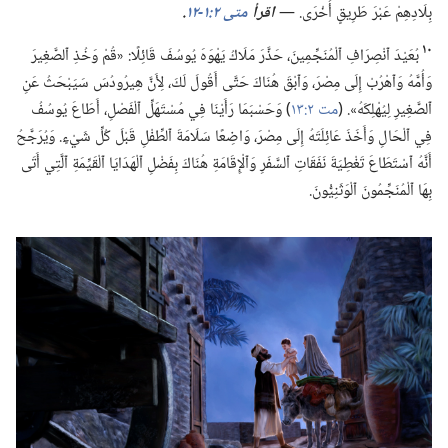
بِلَادِهِمْ عَبْرَ طَرِيقٍ أُخْرَى.‏ —‏
اقرأ
متى ٢:‏​١-‏١٢
‏.‏
١٠
بُعَيْدَ ٱنْصِرَافِ ٱلْمُنَجِّمِينَ،‏ حَذَّرَ مَلَاكُ يَهْوَهَ يُوسُفَ قَائِلًا:‏ «قُمْ وَخُذِ ٱلصَّغِيرَ
وَأُمَّهُ وَٱهْرُبْ إِلَى مِصْرَ،‏ وَٱبْقَ هُنَاكَ حَتَّى أَقُولَ لَكَ،‏ لِأَنَّ هِيرُودُسَ سَيَبْحَثُ عَنِ
ٱلصَّغِيرِ لِيُهْلِكَهُ».‏ (‏
مت ٢:‏١٣
‏)‏ وَحَسْبَمَا رَأَيْنَا فِي مُسْتَهَلِّ ٱلْفَصْلِ،‏ أَطَاعَ يُوسُفُ
فِي ٱلْحَالِ وَأَخَذَ عَائِلَتَهُ إِلَى مِصْرَ،‏ وَاضِعًا سَلَامَةَ ٱلطِّفْلِ قَبْلَ كُلِّ شَيْءٍ.‏ وَيُرَجَّحُ
أَنَّهُ ٱسْتَطَاعَ تَغْطِيَةَ نَفَقَاتِ ٱلسَّفَرِ وَٱلْإِقَامَةِ هُنَاكَ بِفَضْلِ ٱلْهَدَايَا ٱلْقَيِّمَةِ ٱلَّتِي أَتَى
بِهَا ٱلْمُنَجِّمُونَ ٱلْوَثَنِيُّونَ.‏