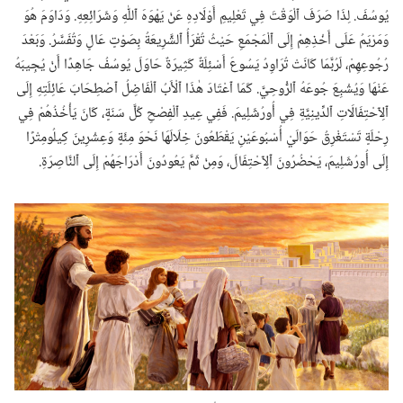
يُوسُفَ.‏ لِذَا صَرَفَ ٱلْوَقْتَ فِي تَعْلِيمِ أَوْلَادِهِ عَنْ يَهْوَهَ ٱللّٰهِ وَشَرَائِعِهِ.‏ وَدَاوَمَ هُوَ
وَمَرْيَمُ عَلَى أَخْذِهِمْ إِلَى ٱلْمَجْمَعِ حَيْثُ تُقْرَأُ ٱلشَّرِيعَةُ بِصَوْتٍ عَالٍ وَتُفَسَّرُ.‏ وَبَعْدَ
رُجُوعِهِمْ،‏ لَرُبَّمَا كَانَتْ تُرَاوِدُ يَسُوعَ أَسْئِلَةٌ كَثِيرَةٌ حَاوَلَ يُوسُفُ جَاهِدًا أَنْ يُجِيبَهُ
عَنْهَا وَيُشْبِعَ جُوعَهُ ٱلرُّوحِيَّ.‏ كَمَا ٱعْتَادَ هٰذَا ٱلْأَبُ ٱلْفَاضِلُ ٱصْطِحَابَ عَائِلَتِهِ إِلَى
ٱلِٱحْتِفَالَاتِ ٱلدِّينِيَّةِ فِي أُورُشَلِيمَ.‏ فَفِي عِيدِ ٱلْفِصْحِ كُلَّ سَنَةٍ،‏ كَانَ يَأْخُذُهُمْ فِي
رِحْلَةٍ تَسْتَغْرِقُ حَوَالَيْ أُسْبُوعَيْنِ يَقْطَعُونَ خِلَالَهَا نَحْوَ مِئَةٍ وَعِشْرِينَ كِيلُومِتْرًا
إِلَى أُورُشَلِيمَ،‏ يَحْضُرُونَ ٱلِٱحْتِفَالَ،‏ وَمِنْ ثَمَّ يَعُودُونَ أَدْرَاجَهُمْ إِلَى ٱلنَّاصِرَةِ.‏