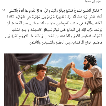
ٱلْجُهْدِ فِي عَمَلِهِ؟‏
١٧
تَخَيَّلِ ٱلصَّبِيَّ يَسُوعَ يَتَتَبَّعُ بِدِقَّةٍ وَٱنْتِبَاهٍ كُلَّ حَرَكَةٍ يَقُومُ بِهَا أَبُوهُ بِٱلتَّبَنِّي
أَثْنَاءَ ٱلْعَمَلِ.‏ وَلَا شَكَّ أَنَّهُ ٱزْدَادَ تَقْدِيرًا لَهُ وَهُوَ يَرَى مَهَارَتَهُ فِي ٱلنِّجَارَةِ،‏ ذَكَاءَهُ
ٱلْمُتَّقِدَ،‏ وَٱلْقُوَّةَ فِي مَنْكِبَيْهِ ٱلْعَرِيضَيْنِ وَذِرَاعَيْهِ ٱلشَّدِيدَتَيْنِ.‏ وَمِنَ ٱلْمُحْتَمَلِ أَنَّ
يُوسُفَ دَرَّبَ ٱبْنَهُ فِي ٱلْبِدَايَةِ عَلَى مَهَامَّ بَسِيطَةٍ،‏ كَٱسْتِخْدَامِ جِلْدِ ٱلسَّمَكِ
ٱلْمُجَفَّفِ لِتَمْلِيسِ ٱلْأَجْزَاءِ ٱلْخَشِنَةِ مِنَ ٱلْخَشَبِ.‏ وَعَلَّمَهُ عَلَى ٱلْأَرْجَحِ ٱلْفَرْقَ بَيْنَ
مُخْتَلِفِ أَنْوَاعِ ٱلْأَخْشَابِ،‏ مِثْلِ ٱلْجُمَّيْزِ وَٱلسِّنْدِيَانِ وَٱلزَّيْتُونِ.‏