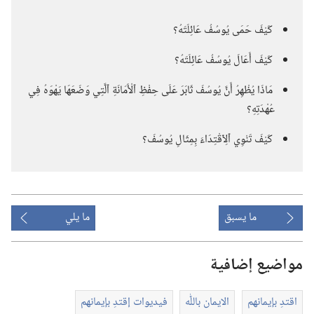
كَيْفَ حَمَى يُوسُفُ عَائِلَتَهُ؟‏
كَيْفَ أَعَالَ يُوسُفُ عَائِلَتَهُ؟‏
مَاذَا يُظْهِرُ أَنَّ يُوسُفَ ثَابَرَ عَلَى حِفْظِ ٱلْأَمَانَةِ ٱلَّتِي وَضَعَهَا يَهْوَهُ فِي
عُهْدَتِهِ؟‏
كَيْفَ تَنْوِي ٱلِٱقْتِدَاءَ بِمِثَالِ يُوسُفَ؟‏
ما يسبق
ما يلي
مواضيع إضافية
اقتدِ بإيمانهم
الايمان باللّٰه
فيديوات إقتدِ بإيمانهم