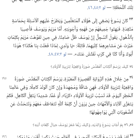
تِلْكَ ٱللَّحْظَةِ!‏ —‏
لو ٢:‏​٤٥،‏ ٤٦
‏.‏
٢٣
كَانَ يَسُوعُ يُصْغِي إِلَى هٰؤُلَاءِ ٱلْمُتَعَلِّمِينَ وَيَطْرَحُ عَلَيْهِمِ ٱلْأَسْئِلَةَ بِحَمَاسَةٍ
مُتَّقِدَةٍ.‏ فَبُهِتُوا جَمِيعُهُمْ مِنْ فَهْمِهِ وَأَجْوِبَتِهِ.‏ أَمَّا مَرْيَمُ وَيُوسُفُ فَأُصِيبَا
بِٱلذُّهُولِ.‏ يَقُولُ ٱلسِّجِلُّ إِنَّ يُوسُفَ ظَلَّ صَامِتًا،‏ فِي حِينِ تَفَوَّهَتْ مَرْيَمُ بِكَلِمَاتٍ
عَبَّرَتْ عَنْ مَشَاعِرِهِمَا كِلَيْهِمَا،‏ قَائِلَةً:‏ «يَا وَلَدِي،‏ لِمَاذَا فَعَلْتَ بِنَا هٰكَذَا؟‏ هُوَذَا
أَبُوكَ وَأَنَا كُنَّا فِي كَرْبٍ نُفَتِّشُ عَنْكَ».‏ —‏
لو ٢:‏​٤٧،‏ ٤٨
‏.‏
٢٤
كَيْفَ يَرْسُمُ ٱلْكِتَابُ ٱلْمُقَدَّسُ صُورَةً وَاقِعِيَّةً لِتَرْبِيَةِ ٱلْأَوْلَادِ؟‏
٢٤
مِنْ خِلَالِ هٰذِهِ ٱلرِّوَايَةِ ٱلْقَصِيرَةِ ٱلْمُعَبِّرَةِ،‏ يَرْسُمُ ٱلْكِتَابُ ٱلْمُقَدَّسُ صُورَةً
وَاقِعِيَّةً لِتَرْبِيَةِ ٱلْأَوْلَادِ.‏ فَهِيَ شَاقَّةٌ وَمُجْهِدَةٌ وَإِنْ كَانَ ٱلْوَلَدُ كَامِلًا.‏ وَفِي عَالَمِنَا
ٱلْخَطِرِ ٱلْيَوْمَ،‏ قَدْ تُسَبِّبُ تَرْبِيَةُ ٱلْأَوْلَادِ ‹كَرْبًا›،‏ أَوْ غَمًّا،‏ شَدِيدًا يُثْقِلُ ٱلْكَاهِلَ.‏ فَكَمْ
يَتَعَزَّى ٱلْآبَاءُ وَٱلْأُمَّهَاتُ حِينَ يَرَوْنَ أَنَّ كَلِمَةَ ٱللّٰهِ تَتَعَاطَفُ مَعَهُمْ وَتَتَحَدَّثُ عَنِ
ٱلصُّعُوبَاتِ ٱلَّتِي يُوَاجِهُونَهَا!‏
٢٥،‏ ٢٦
بِمَ أَجَابَ يَسُوعُ وَالِدَيْهِ،‏ وَكَيْفَ رُبَّمَا شَعَرَ يُوسُفُ حِيَالَ كَلِمَاتِ ٱبْنِهِ؟‏
٢٥
لَقَدْ قَصَدَ يَسُوعُ ٱلْمَكَانَ ٱلْوَحِيدَ فِي ٱلْعَالَمِ حَيْثُ يَكُونُ أَقْرَبَ مَا يُمْكِنُ