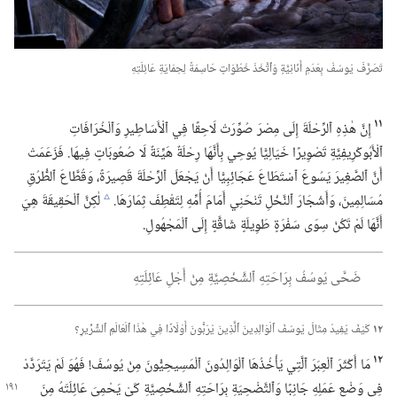
تَصَرَّفَ يُوسُفُ بِعَدَمِ أَنَانِيَّةٍ وَٱتَّخَذَ خُطُوَاتٍ حَاسِمَةً لِحِمَايَةِ عَائِلَتِهِ
١١
إِنَّ هٰذِهِ ٱلرِّحْلَةَ إِلَى مِصْرَ صُوِّرَتْ لَاحِقًا فِي ٱلْأَسَاطِيرِ وَٱلْخُرَافَاتِ
ٱلْأَبُوكْرِيفِيَّةِ تَصْوِيرًا خَيَالِيًّا يُوحِي بِأَنَّهَا رِحْلَةٌ هَيِّنَةٌ لَا صُعُوبَاتٍ فِيهَا.‏ فَزَعَمَتْ
أَنَّ ٱلصَّغِيرَ يَسُوعَ ٱسْتَطَاعَ عَجَائِبِيًّا أَنْ يَجْعَلَ ٱلرِّحْلَةَ قَصِيرَةً،‏ وَقُطَّاعَ ٱلطُّرُقِ
مُسَالِمِينَ،‏ وَأَشْجَارَ ٱلنَّخْلِ تَنْحَنِي أَمَامَ أُمِّهِ لِتَقْطِفَ ثِمَارَهَا.‏
لٰكِنَّ ٱلْحَقِيقَةَ هِيَ
c
أَنَّهَا لَمْ تَكُنْ سِوَى سَفْرَةٍ طَوِيلَةٍ شَاقَّةٍ إِلَى ٱلْمَجْهُولِ.‏
ضَحَّى يُوسُفُ بِرَاحَتِهِ ٱلشَّخْصِيَّةِ مِنْ أَجْلِ عَائِلَتِهِ
١٢
كَيْفَ يُفِيدُ مِثَالُ يُوسُفَ ٱلْوَالِدِينَ ٱلَّذِينَ يُرَبُّونَ أَوْلَادًا فِي هٰذَا ٱلْعَالَمِ ٱلشِّرِّيرِ؟‏
١٢
مَا أَكْثَرَ ٱلْعِبَرَ ٱلَّتِي يَأْخُذُهَا ٱلْوَالِدُونَ ٱلْمَسِيحِيُّونَ مِنْ يُوسُفَ!‏ فَهُوَ لَمْ يَتَرَدَّدْ
فِي وَضْعِ عَمَلِهِ جَانِبًا وَٱلتَّضْحِيَةِ بِرَاحَتِهِ ٱلشَّخْصِيَّةِ كَيْ يَحْمِيَ عَائِلَتَهُ مِنَ