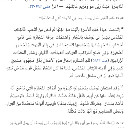
ٱلنَّاصِرَةِ حَيْثُ رَبَّى هُوَ وَمَرْيَمُ عَائِلَتَهُمَا.‏ —‏
اقرأ
متى ٢:‏​١٩-‏٢٣
‏.‏
١٥،‏ ١٦
عَلَامَ ٱنْطَوَى عَمَلُ يُوسُفَ،‏ وَمَا هِيَ ٱلْأَدَوَاتُ ٱلَّتِي ٱسْتَخْدَمَهَا؟‏
١٥
اِتَّسَمَتْ حَيَاةُ هٰذِهِ ٱلْأُسْرَةِ بِٱلْبَسَاطَةِ،‏ لٰكِنَّهَا لَمْ تَخْلُ مِنَ ٱلتَّعَبِ.‏ فَٱلْكِتَابُ
ٱلْمُقَدَّسُ يُشِيرُ إِلَى يُوسُفَ بِٱلنَّجَّارِ.‏ وَٱشْتَمَلَتْ حِرْفَةُ ٱلنِّجَارَةِ عَلَى قَطْعِ
أَخْشَابِ ٱلشَّجَرِ وَنَقْلِهَا وَتَجْفِيفِهَا لِٱسْتِخْدَامِهَا فِي بِنَاءِ ٱلْبُيُوتِ وَٱلْجُسُورِ
ٱلصَّغِيرَةِ،‏ وَفِي صُنْعِ ٱلْمَرَاكِبِ،‏ ٱلْعَرَبَاتِ،‏ ٱلْعَجَلَاتِ،‏ ٱلْأَنْيَارِ،‏ وَشَتَّى ٱلْمُعَدَّاتِ
ٱلزِّرَاعِيَّةِ.‏ (‏
مت ١٣:‏٥٥
‏)‏ لَقَدِ ٱسْتَلْزَمَ إِنْجَازُ هٰذِهِ ٱلْأَعْمَالِ بَذْلَ مَجْهُودٍ جَسَدِيٍّ
كَبِيرٍ.‏ وَفِي أَزْمِنَةِ ٱلْكِتَابِ ٱلْمُقَدَّسِ،‏ غَالِبًا مَا كَانَ ٱلنَّجَّارُ يَعْمَلُ قُرْبَ مَدْخَلِ بَيْتِهِ
ٱلْمُتَوَاضِعِ،‏ أَوْ فِي مَشْغَلٍ مُلَاصِقٍ لَهُ.‏
١٦
وَقَدِ ٱسْتَعَانَ يُوسُفُ بِمَجْمُوعَةٍ كَبِيرَةٍ مِنْ أَدَوَاتِ ٱلنِّجَارَةِ ٱلَّتِي يُرَجَّحُ أَنَّهُ
وَرِثَ بَعْضًا مِنْهَا عَنْ أَبِيهِ.‏ فَلَعَلَّ عُدَّتَهُ ضَمَّتْ شَاقُولًا،‏ زَاوِيَةً قَائِمَةً،‏ طَبْشُورَةً،‏
فَأْسًا،‏ مِنْشَارًا،‏ مِطْرَقَةً،‏ قَدُّومًا،‏ إِزْمِيلًا،‏ مِثْقَابًا قَوْسِيًّا،‏ أَنْوَاعًا مُتَعَدِّدَةً مِنَ ٱلْغِرَاءِ،‏
وَبَعْضَ ٱلْمَسَامِيرِ مَعَ أَنَّهَا كَانَتْ مُكَلِّفَةً.‏
١٧،‏ ١٨
(‏أ)‏ مَاذَا تَعَلَّمَ يَسُوعُ مِنْ أَبِيهِ بِٱلتَّبَنِّي؟‏ (‏ب)‏ لِمَ وَجَبَ عَلَى يُوسُفَ أَنْ يَبْذُلَ ٱلْمَزِيدَ مِنَ