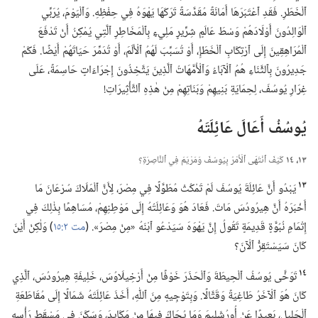
ٱلْخَطَرِ.‏ فَقَدِ ٱعْتَبَرَهَا أَمَانَةً مُقَدَّسَةً تَرَكَهَا يَهْوَهُ فِي حِفْظِهِ.‏ وَٱلْيَوْمَ،‏ يُرَبِّي
ٱلْوَالِدُونَ أَوْلَادَهُمْ وَسْطَ عَالَمٍ شِرِّيرٍ مَلِيءٍ بِٱلْمَخَاطِرِ ٱلَّتِي يُمْكِنُ أَنْ تَدْفَعَ
ٱلْمُرَاهِقِينَ إِلَى ٱرْتِكَابِ ٱلْخَطَإِ،‏ أَوْ تُسَبِّبَ لَهُمُ ٱلْأَلَمَ،‏ أَوْ تُدَمِّرَ حَيَاتَهُمْ أَيْضًا.‏ فَكَمْ
جَدِيرُونَ بِٱلثَّنَاءِ هُمُ ٱلْآبَاءُ وَٱلْأُمَّهَاتُ ٱلَّذِينَ يَتَّخِذُونَ إِجْرَاءَاتٍ حَاسِمَةً،‏ عَلَى
غِرَارِ يُوسُفَ،‏ لِحِمَايَةِ بَنِيهِمْ وَبَنَاتِهِمْ مِنْ هٰذِهِ ٱلتَّأْثِيرَاتِ!‏
يُوسُفُ أَعَالَ عَائِلَتَهُ
١٣،‏ ١٤
كَيْفَ ٱنْتَهَى ٱلْأَمْرُ بِيُوسُفَ وَمَرْيَمَ فِي ٱلنَّاصِرَةِ؟‏
١٣
يَبْدُو أَنَّ عَائِلَةَ يُوسُفَ لَمْ تَمْكُثْ مُطَوَّلًا فِي مِصْرَ،‏ لِأَنَّ ٱلْمَلَاكَ سُرْعَانَ مَا
أَخْبَرَهُ أَنَّ هِيرُودُسَ مَاتَ.‏ فَعَادَ هُوَ وَعَائِلَتُهُ إِلَى مَوْطِنِهِمْ،‏ مُسَاهِمًا بِذٰلِكَ فِي
إِتْمَامِ نُبُوَّةٍ قَدِيمَةٍ تَقُولُ إِنَّ يَهْوَهَ سَيَدْعُو ٱبْنَهُ «مِنْ مِصْرَ».‏ (‏
مت ٢:‏١٥
‏)‏ وَلٰكِنْ أَيْنَ
كَانَ سَيَسْتَقِرُّ ٱلْآنَ؟‏
١٤
تَوَخَّى يُوسُفُ ٱلْحِيطَةَ وَٱلْحَذَرَ خَوْفًا مِنْ أَرْخِيلَاوُسَ،‏ خَلِيفَةِ هِيرُودُسَ،‏ ٱلَّذِي
كَانَ هُوَ ٱلْآخَرُ طَاغِيَةً وَقَتَّالًا.‏ وَبِتَوْجِيهٍ مِنَ ٱللّٰهِ،‏ أَخَذَ عَائِلَتَهُ شَمَالًا إِلَى مُقَاطَعَةِ
ٱلْجَلِيلِ،‏ بَعِيدًا عَنْ أُورُشَلِيمَ وَمَا يُحَاكُ فِيهَا مِنْ مَكَايِدَ،‏ وَسَكَنَ فِي مَسْقَطِ رَأْسِهِ