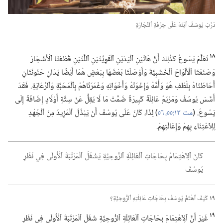
دَرَّبَ يُوسُفُ ٱبْنَهُ عَلَى حِرْفَةِ ٱلنِّجَارَةِ
١٨
تَعَلَّمَ يَسُوعُ كَذٰلِكَ أَنَّ هَاتَيْنِ ٱلْيَدَيْنِ ٱلْقَوِيَّتَيْنِ ٱللَّتَيْنِ قَطَعَتَا ٱلْأَشْجَارَ
وَصَنَعَتَا ٱلْأَلْوَاحَ ٱلْخَشَبِيَّةَ وَأَوْصَلَتَا بَعْضَهَا بِبَعْضٍ هُمَا أَيْضًا يَدَانِ حَنُونَتَانِ
أَحَاطَتَاهُ بِلُطْفٍ هُوَ وَأُمَّهُ وَإِخْوَتَهُ وَأَخَوَاتِهِ وَغَمَرَتَاهُمْ بِٱلْمَحَبَّةِ وَٱلرِّعَايَةِ.‏ فَقَدَ
أَسَّسَ يُوسُفُ وَمَرْيَمُ عَائِلَةً كَبِيرَةً ضَمَّتْ مَا لَا يَقِلُّ عَنْ سِتَّةِ أَوْلَادٍ إِضَافَةً إِلَى
يَسُوعَ.‏ (‏
مت ١٣:‏​٥٥،‏ ٥٦
‏)‏ لِذَا،‏ كَانَ عَلَى يُوسُفَ أَنْ يَبْذُلَ ٱلْمَزِيدَ مِنَ ٱلْجُهْدِ
لِلِٱعْتِنَاءِ بِهِمْ وَإِعَالَتِهِمْ.‏
كَانَ ٱلِٱهْتِمَامُ بِحَاجَاتِ ٱلْعَائِلَةِ ٱلرُّوحِيَّةِ يَشْغَلُ ٱلْمَرْتَبَةَ ٱلْأُولَى فِي نَظَرِ
يُوسُفَ
١٩
كَيْفَ ٱهْتَمَّ يُوسُفُ بِحَاجَاتِ عَائِلَتِهِ ٱلرُّوحِيَّةِ؟‏
١٩
غَيْرَ أَنَّ ٱلِٱهْتِمَامَ بِحَاجَاتِ ٱلْعَائِلَةِ ٱلرُّوحِيَّةِ شَغَلَ ٱلْمَرْتَبَةَ ٱلْأُولَى فِي نَظَرِ