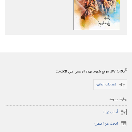
تنزيل
تنزيل
الاصدارات
التسجيلات
اقتدِ
السمعية
بإيمانهم
اقتدِ
بإيمانهم
®
JW.ORG
:‏ موقع شهود يهوه الرسمي على الانترنت
إعدادات المظهر
روابط سريعة
أُطلب زيارة
ابحث عن اجتماع
(يفتح