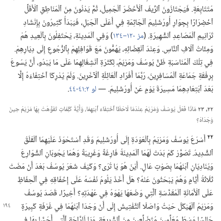
مُتَتَابِعَةٍ.‏ فَيَجْتَازُونَ ٱلرِّيفَ ٱلْأَخْضَرَ ٱلْجَمِيلَ،‏ ثُمَّ يَدْنُونَ مِنَ ٱلْمَنَاطِقِ ٱلْأَقَلِّ
ٱخْضِرَارًا بِجِوَارِ أُورُشَلِيمَ ٱلْجَاثِمَةِ فِي أَعْلَى ٱلْجَبَلِ،‏ فَيَبْدَأُ كَثِيرُونَ بِإِنْشَادِ
تَرَانِيمِ ٱلْمَصَاعِدِ ٱلشَّهِيرَةِ.‏ (‏
مز ١٢٠–‏١٣٤
‏)‏ وَفِي ٱلْمَدِينَةِ،‏ يَحْتَفِلُونَ بِٱلْعِيدِ هُمْ
وَمِئَاتُ آلَافِ ٱلنَّاسِ.‏ وَعِنْدَ ٱنْقِضَائِهِ،‏ يَهُمُّونَ مَعَ قَوَافِلِهِمْ بِٱلرُّجُوعِ إِلَى دِيَارِهِمْ.‏
فِي تِلْكَ ٱلْمُنَاسَبَةِ ظَنَّ يُوسُفُ وَمَرْيَمُ،‏ لِكَثْرَةِ ٱنْشِغَالِهِمَا عَلَى مَا يَبْدُو،‏ أَنَّ يَسُوعَ
بِرِفْقَةِ جَمَاعَةِ ٱلْمُسَافِرِينَ،‏ رُبَّمَا أَفْرَادِ ٱلْعَائِلَةِ ٱلْآخَرِينَ.‏ وَلَمْ يُدْرِكَا ٱخْتِفَاءَهُ إِلَّا
بَعْدَ ٱبْتِعَادِهِمَا مَسِيرَةَ يَوْمٍ عَنْ أُورُشَلِيمَ.‏ —‏
لو ٢:‏​٤١-‏٤٤
‏.‏
٢٢،‏ ٢٣
مَاذَا فَعَلَ يُوسُفُ وَمَرْيَمُ عِنْدَمَا لَاحَظَا ٱخْتِفَاءَ ٱبْنِهِمَا،‏ وَأَيَّةُ كَلِمَاتٍ تَفَوَّهَتْ بِهَا مَرْيَمُ حِينَ
وَجَدَاهُ؟‏
٢٢
أَسْرَعَ يُوسُفُ وَمَرْيَمُ بِٱلْعَوْدَةِ إِلَى أُورُشَلِيمَ وَقَدِ ٱسْتَحْوَذَ عَلَيْهِمَا ٱلْقَلَقُ
ٱلشَّدِيدُ.‏ تَصَوَّرْ كَمْ بَدَتْ لَهُمَا ٱلْمَدِينَةُ فَارِغَةً وَغَرِيبَةً وَهُمَا يَجُوبَانِ ٱلشَّوَارِعَ
وَيُنَادِيَانِ ٱبْنَهُمَا بِصَوْتٍ عَالٍ.‏ أَيْنَ هُوَ يَا تُرَى؟‏ وَكَيْفَ شَعَرَ يُوسُفُ بَعْدَ أَنْ مَضَتْ
ثَلَاثَةُ أَيَّامٍ وَهُمْ يَبْحَثُونَ عَنْهُ؟‏ هَلْ أَخَذَ يَلُومُ نَفْسَهُ عَلَى إِخْفَاقِهِ فِي ٱلْحِفَاظِ
عَلَى ٱلْأَمَانَةِ ٱلْمُقَدَّسَةِ ٱلَّتِي وَضَعَهَا يَهْوَهُ فِي عُهْدَتِهِ؟‏ أَخِيرًا،‏ قَصَدَ يُوسُفُ
وَمَرْيَمُ ٱلْهَيْكَلَ
حَيْثُ وَاصَلَا ٱلتَّفْتِيشَ إِلَى أَنْ وَجَدَا ٱبْنَهُمَا فِي غُرْفَةٍ كَبِيرَةٍ
جَالِسًا وَسْطَ مُعَلِّمِينَ مُتَضَلِّعِينَ مِنَ ٱلشَّرِيعَةِ.‏ وَيَا لَلرَّاحَةِ ٱلَّتِي أَحَسَّا بِهَا فِي