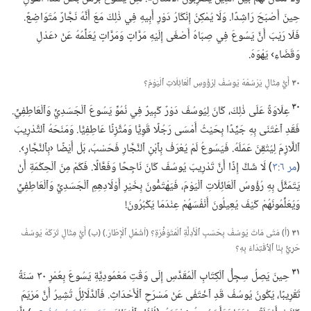
حِينَ أَصْبَحَ رَاشِدًا.‏ وَلَا يُمْكِنُ إِنْكَارُ دَوْرِ أَبِيهِ فِي ذٰلِكَ مَعَ أَنَّهُ نَجَّارٌ مُتَوَاضِعٌ.‏
فَلَا رَيْبَ أَنَّ يَسُوعَ فِي صِبَاهُ أَصْغَى إِلَيْهِ مَرَّاتٍ وَمَرَّاتٍ يُعَلِّمُهُ عَنْ ‹عَدْلِ
وَقَضَاءِ› يَهْوَهَ.‏
٣٠
أَيُّ مِثَالٍ يَرْسُمُهُ يُوسُفُ لِرُؤُوسِ ٱلْعَائِلَاتِ ٱلْيَوْمَ؟‏
٣٠
عِلَاوَةً عَلَى ذٰلِكَ،‏ كَانَ لِيُوسُفَ دَوْرٌ كَبِيرٌ فِي نُمُوِّ يَسُوعَ ٱلْجَسَدِيِّ وَٱلْعَاطِفِيِّ.‏
فَقَدِ ٱعْتَنَى بِهِ جَيِّدًا بِحَيْثُ أَمْسَى رَجُلًا قَوِيًّا وَمُتَّزِنًا عَاطِفِيًّا.‏ وَمَنَحَهُ ٱلتَّدْرِيبَ
ٱللَّازِمَ لِيُتْقِنَ عَمَلَهُ.‏ فَيَسُوعُ لَمْ يُعْرَفْ بِٱبْنِ ٱلنَّجَّارِ فَحَسْبُ،‏ بَلْ أَيْضًا ‹بِٱلنَّجَّارِ›.‏
(‏
مر ٦:‏٣
‏)‏ لَا شَكَّ إِذًا أَنَّ تَدْرِيبَ يُوسُفَ كَانَ نَاجِحًا وَفَعَّالًا.‏ فَكَمْ مِنَ ٱلْحِكْمَةِ أَنْ
يَتَمَثَّلَ بِهِ رُؤُوسُ ٱلْعَائِلَاتِ ٱلْيَوْمَ،‏ فَيَهْتَمُّونَ بِخَيْرِ أَوْلَادِهِمِ ٱلْجَسَدِيِّ وَٱلْعَاطِفِيِّ
وَيُعَلِّمُونَهُمْ كَيْفَ يُعِيلُونَ أَنْفُسَهُمْ عِنْدَمَا يَكْبُرُونَ!‏
٣١
(‏أ)‏ مَتَى مَاتَ يُوسُفُ بِحَسَبِ ٱلْأَدِلَّةِ ٱلْمُتَوَفِّرَةِ؟‏ (‏اُشْمُلِ ٱلْإِطَارَ.‏)‏ (‏ب)‏ أَيُّ مِثَالٍ تَرَكَهُ يُوسُفُ
حَرِيٌّ بِنَا ٱلِٱقْتِدَاءُ بِهِ؟‏
٣١
حِينَ يَصِلُ سِجِلُّ ٱلْكِتَابِ ٱلْمُقَدَّسِ إِلَى وَقْتِ مَعْمُودِيَّةِ يَسُوعَ بِعُمْرِ ٣٠ سَنَةً
تَقْرِيبًا،‏ يَكُونُ يُوسُفُ قَدِ ٱخْتَفَى عَنْ مَسْرَحِ ٱلْأَحْدَاثِ.‏ فَٱلدَّلَائِلُ تُشِيرُ أَنَّ مَرْيَمَ