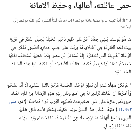
حمى عائلته،‏ أعالها،‏ وحفِظ الامانة
١،‏ ٢
(‏أ)‏ أَيَّةُ تَغْيِيرَاتٍ وَاجَهَتْهَا عَائِلَةُ يُوسُفَ؟‏ (‏ب)‏ مَا هُوَ ٱلنَّبَأُ ٱلسَّيِّئُ ٱلَّذِي نَقَلَهُ يُوسُفُ إِلَى
زَوْجَتِهِ؟‏
هَا
هُوَ يُوسُفُ يُلْقِي حِمْلًا آخَرَ عَلَى ظَهْرِ دَابَّتِهِ.‏ تَخَيَّلْهُ يُجِيلُ ٱلنَّظَرَ فِي قَرْيَةِ
بَيْتَ لَحْمَ ٱلْغَارِقَةِ فِي ٱلظَّلَامِ،‏ ثُمَّ يُرَبِّتُ عَلَى جَنْبِ حِمَارِهِ ٱلصَّبُورِ مُفَكِّرًا فِي
ٱلرِّحْلَةِ ٱلطَّوِيلَةِ ٱلَّتِي تَنْتَظِرُهُ.‏ إِنَّهُ مُسَافِرٌ إِلَى مِصْرَ؛‏ بِلَادٌ شَعْبُهَا مُخْتَلِفٌ،‏ لُغَتُهَا
جَدِيدَةٌ،‏ وَعَادَاتُهَا غَرِيبَةٌ.‏ فَكَيْفَ لِعَائِلَتِهِ ٱلصَّغِيرَةِ أَنْ تَتَكَيَّفَ مَعَ هٰذِهِ ٱلْحَيَاةِ
ٱلْجَدِيدَةِ؟‏
٢
لَمْ يَكُنْ سَهْلًا عَلَيْهِ أَنْ يُعْلِمَ زَوْجَتَهُ ٱلْحَبِيبَةَ مَرْيَمَ بِٱلنَّبَإِ ٱلسَّيِّئِ.‏ إِلَّا أَنَّهُ تَشَجَّعَ
وَأَخْبَرَهَا أَنَّ ٱلْمَلَاكَ تَرَاءَى لَهُ فِي حُلْمٍ وَنَقَلَ إِلَيْهِ هٰذِهِ ٱلرِّسَالَةَ مِنَ ٱللّٰهِ:‏ اَلْمَلِكُ
هِيرُودُسُ عَازِمٌ عَلَى قَتْلِ صَغِيرِهِمَا،‏ فَعَلَيْهِمِ ٱلْهَرَبُ دُونَ مُمَاطَلَةٍ!‏
‏(‏
اقرأ
متى
٢:‏​١٣،‏ ١٤
‏.‏
‏)‏
طَبْعًا،‏ خَضَّ هٰذَا ٱلْخَبَرُ مَرْيَمَ.‏ فَكَيْفَ يَخْطُرُ لِأَحَدٍ قَتْلُ طِفْلِهَا
ٱلْبَرِيءِ؟‏ وَمَعَ أَنَّهَا لَمْ تَسْتَوْعِبْ لَا هِيَ وَلَا يُوسُفُ مَا يَحْدُثُ،‏ وَثِقَا بِيَهْوَهَ
وَٱسْتَعَدَّا لِلرَّحِيلِ.‏