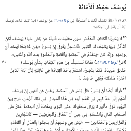
يُوسُفُ حَفِظَ ٱلْأَمَانَةَ
٢٨،‏ ٢٩
(‏أ)‏ مَاذَا تَكْشِفُ ٱلْكَلِمَاتُ ٱلْمُسَجَّلَةُ فِي
لوقا ٢:‏​٥١،‏ ٥٢
عَنْ يُوسُفَ؟‏ (‏ب)‏ كَيْفَ سَاعَدَ يُوسُفُ
ٱبْنَهُ أَنْ يَنْمُوَ فِي ٱلْحِكْمَةِ؟‏
٢٨
لَا يُخْبِرُنَا ٱلْكِتَابُ ٱلْمُقَدَّسُ سِوَى مَعْلُومَاتٍ قَلِيلَةٍ عَنْ بَاقِي حَيَاةِ يُوسُفَ،‏ لٰكِنَّ
ٱلتَّأَمُّلَ فِيهَا يَكْشِفُ لَنَا ٱلْكَثِيرَ.‏ فَٱلسِّجِلُّ يَقُولُ إِنَّ يَسُوعَ «بَقِيَ خَاضِعًا لَهُمَا»،‏ أَيْ
لِوَالِدَيْهِ،‏ وَإِنَّهُ كَانَ «يَتَقَدَّمُ فِي ٱلْحِكْمَةِ وَٱلْقَامَةِ وَٱلْحُظْوَةِ عِنْدَ ٱللّٰهِ وَٱلنَّاسِ».‏
‏(‏
اقرأ
لوقا ٢:‏​٥١،‏
٥٢
‏.‏
‏)‏
فَمَاذَا نَسْتَشِفُّ مِنْ هٰذِهِ ٱلْكَلِمَاتِ بِشَأْنِ
يُوسُفَ؟‏
حَقَائِقَ عَدِيدَةً.‏ فَكَمَا يَتَّضِحُ،‏ ٱسْتَمَرَّ يَأْخُذُ ٱلْقِيَادَةَ فِي عَائِلَتِهِ لِأَنَّ ٱبْنَهُ ٱلْكَامِلَ
ٱحْتَرَمَ سُلْطَتَهُ وَبَقِيَ خَاضِعًا لَهُ.‏
٢٩
قَرَأْنَا أَيْضًا أَنَّ يَسُوعَ ظَلَّ يَنْمُو فِي ٱلْحِكْمَةِ.‏ وَغَنِيٌّ عَنِ ٱلْقَوْلِ إِنَّ يُوسُفَ
أَسْهَمَ إِلَى حَدٍّ كَبِيرٍ فِي تَقَدُّمِ ٱبْنِهِ فِي هٰذَا ٱلْمَجَالِ.‏ فِي ذٰلِكَ ٱلزَّمَانِ،‏ دَرَجَ بَيْنَ
ٱلْيَهُودِ قَوْلٌ مَأْثُورٌ لَا يَزَالُ مَحْفُوظًا حَتَّى ٱلْيَوْمِ.‏ وَمَفَادُهُ أَنَّ ٱلْحِكْمَةَ حُكْرٌ عَلَى
أَصْحَابِ ٱلْمَالِ وَٱلسُّلْطَةِ،‏ فِي حِينِ أَنَّ ٱلْعُمَّالَ وَٱلْحِرَفِيِّينَ —‏ كَٱلنَّجَّارِينَ
وَٱلْمُزَارِعِينَ وَٱلْحَدَّادِينَ —‏ «لَيْسَ فِي وِسْعِهِمْ أَنْ يَنْطِقُوا بِٱلْعَدْلِ أَوِ ٱلْقَضَاءِ،‏
وَلَا مَكَانَ لَهُمْ بَيْنَ ٱلَّذِينَ يَضْرِبُونَ ٱلْأَمْثَالَ».‏ لٰكِنَّ يَسُوعَ بَرْهَنَ بُطْلَ هٰذَا ٱلْقَوْلِ