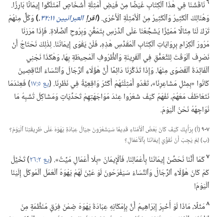
٦
نَاقَشْنَا فِي هٰذَا ٱلْكِتَابِ غَيْضًا مِنْ فَيْضِ أَمْثِلَةِ أَشْخَاصٍ ٱمْتَلَكُوا إِيمَانًا بَارِزًا.‏
وَهُنَالِكَ ٱلْكَثِيرُ وَٱلْكَثِيرُ مِنَ ٱلْأَمْثِلَةِ ٱلْأُخْرَى.‏
‏(‏
اقرإ
العبرانيين ١١:‏٣٢
‏.‏
‏)‏
وَكُلٌّ مِنْهُمْ
تَرَكَ لَنَا مِثَالًا مُمَيَّزًا يُشَجِّعُنَا عَلَى ٱلدَّرْسِ بِتَمَعُّنٍ وَبِرُوحِ ٱلصَّلَاةِ.‏ فَإِذَا مَرَرْنَا
مُرُورَ ٱلْكِرَامِ بِرِوَايَاتِ ٱلْكِتَابِ ٱلْمُقَدَّسِ هٰذِهِ،‏ فَلَنْ يَقْوَى إِيمَانُنَا.‏ لِذٰلِكَ نَحْتَاجُ أَنْ
نَصْرِفَ ٱلْوَقْتَ لِلتَّعَمُّقِ فِي ٱلْقَرِينَةِ وَٱلظُّرُوفِ ٱلْمُحِيطَةِ بِهَا،‏ وَهٰكَذَا نَجْنِي
ٱلْفَائِدَةَ ٱلْقُصْوَى مِنْهَا.‏ وَإِذَا تَذَكَّرْنَا دَائِمًا أَنَّ هٰؤُلَاءِ ٱلرِّجَالَ وَٱلنِّسَاءَ ٱلنَّاقِصِينَ
كَانُوا «بِمِثْلِ مَشَاعِرِنَا»،‏ تَغْدُو أَمْثِلَتُهُمْ أَكْثَرَ وَاقِعِيَّةً فِي نَظَرِنَا.‏ (‏
يع ٥:‏١٧
‏)‏ فَعِنْدَمَا
نَتَعَاطَفُ مَعَهُمْ،‏ نَفْهَمُ كَيْفَ شَعَرُوا عِنْدَ مُوَاجَهَتِهِمْ تَحَدِّيَاتٍ وَمَشَاكِلَ تُشْبِهُ مَا
نُوَاجِهُهُ نَحْنُ ٱلْيَوْمَ.‏
٧-‏٩
(‏أ)‏ بِرَأْيِكَ كَيْفَ كَانَ بَعْضُ ٱلْأُمَنَاءِ قَدِيمًا سَيَشْعُرُونَ حِيَالَ عِبَادَةِ يَهْوَهَ عَلَى طَرِيقَتِنَا ٱلْيَوْمَ؟‏
(‏ب)‏ لِمَ يَجِبُ أَنْ نُقَوِّيَ إِيمَانَنَا بِٱلْأَعْمَالِ؟‏
٧
كَمَا أَنَّنَا نُحَصِّنُ إِيمَانَنَا بِأَعْمَالِنَا،‏ فَٱلْإِيمَانُ «بِلَا أَعْمَالٍ مَيِّتٌ».‏ (‏
يع ٢:‏٢٦
‏)‏ تَخَيَّلْ
كَمْ كَانَ هٰؤُلَاءِ ٱلرِّجَالُ وَٱلنِّسَاءُ سَيَفْرَحُونَ لَوْ عَيَّنَ لَهُمْ يَهْوَهُ ٱلْعَمَلَ ٱلْمُوكَلَ إِلَيْنَا
ٱلْيَوْمَ!‏
٨
مَثَلًا،‏ مَاذَا لَوْ أُخْبِرَ إِبْرَاهِيمُ أَنَّ بِإِمْكَانِهِ عِبَادَةَ يَهْوَهَ ضِمْنَ فِرَقٍ مُنَظَّمَةٍ مِنَ