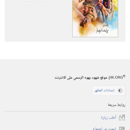
تنزيل
تنزيل
الاصدارات
التسجيلات
اقتدِ
السمعية
بإيمانهم
اقتدِ
بإيمانهم
®
JW.ORG
:‏ موقع شهود يهوه الرسمي على الانترنت
إعدادات المظهر
روابط سريعة
أُطلب زيارة
ابحث عن اجتماع