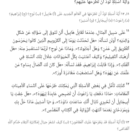
وَأَيَّةُ أَسْئِلَةٍ تَوَدُّ أَنْ تَطْرَحَهَا عَلَيْهِمْ؟‏
١١،‏ ١٢
أَيَّةُ أَسْئِلَةٍ تَوَدُّ أَنْ تَطْرَحَهَا فِي ٱلْعَالَمِ ٱلْجَدِيدِ عَلَى (‏أ)‏ هَابِيلَ؟‏ (‏ب)‏ نُوحٍ؟‏ (‏ج)‏ إِبْرَاهِيمَ؟‏
(‏د)‏ رَاعُوثَ؟‏ (‏ه)‏ أَبِيجَايِلَ؟‏ (‏و)‏ أَسْتِيرَ؟‏
١١
عَلَى سَبِيلِ ٱلْمِثَالِ،‏ عِنْدَمَا تُقَابِلُ هَابِيلَ،‏ أَلَنْ تَتُوقَ إِلَى سُؤَالِهِ عَنْ شَكْلِ
وَالِدَيْهِ؟‏ أَوَلَن تَسْأَلَهُ:‏ «هَلْ تَحَدَّثْتَ يَوْمًا إِلَى ٱلْكَرُوبِيمِ ٱلَّذِينَ كَانُوا يَحْرُسُونَ
ٱلطَّرِيقَ إِلَى عَدْنٍ؟‏ وَهَلْ أَجَابُوكَ؟‏».‏ وَمَاذَا عَنْ نُوحٍ؟‏ لَرُبَّمَا تَسْتَفْسِرُ مِنْهُ:‏ «هَلْ
أَرْهَبَكَ ٱلنَّفِيلِيمُ؟‏ وَكَيْفَ ٱعْتَنَيْتَ بِكُلِّ ٱلْحَيَوَانَاتِ خِلَالَ تِلْكَ ٱلسَّنَةِ فِي
ٱلْفُلْكِ؟‏».‏ وَإِذَا قَابَلْتَ إِبْرَاهِيمَ،‏ فَقَدْ تَسْأَلُهُ:‏ «هَلْ كَانَ لَكَ ٱتِّصَالٌ بِسَامٍ؟‏ مَنْ
عَلَّمَكَ عَنْ يَهْوَهَ؟‏ وَهَلِ ٱسْتَصْعَبْتَ مُغَادَرَةَ أُورَ؟‏».‏
١٢
كَذٰلِكَ تَأَمَّلْ فِي بَعْضِ ٱلْأَسْئِلَةِ ٱلَّتِي يُمْكِنُكَ طَرْحُهَا عَلَى ٱلنِّسَاءِ ٱلْأَمِينَاتِ
ٱلْمُقَامَاتِ:‏ «مَاذَا دَفَعَكِ يَا رَاعُوثُ أَنْ تُصْبِحِي عَابِدَةً لِيَهْوَهَ؟‏»،‏ «هَلْ خِفْتِ يَا
أَبِيجَايِلُ أَنْ تُخْبِرِي نَابَالَ أَنَّكِ سَاعَدْتِ دَاوُدَ؟‏»،‏ وَ «يَا أَسْتِيرُ،‏ مَاذَا حَلَّ بِكِ
وَبِمُرْدَخَايَ بَعْدَمَا ٱنْتَهَتِ ٱلرِّوَايَةُ فِي ٱلْكِتَابِ ٱلْمُقَدَّسِ؟‏».‏
١٣
(‏أ)‏ أَيَّةُ أَسْئِلَةٍ قَدْ يَطْرَحُهَا عَلَيْكَ ٱلْمُقَامُونَ؟‏ (‏ب)‏ كَيْفَ تَشْعُرُ حِيَالَ إِمْكَانِيَّةِ ٱلْتِقَاءِ خُدَّامِ ٱللّٰهِ
ٱلْقُدَامَى؟‏