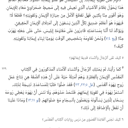
دَاوِمْ عَلَى تَقْوِيَةِ إِيمَانِكَ.‏
إِنَّ ٱلشَّيْطَانَ هُوَ عَدُوُّ إِيمَانِنَا ٱللَّدُودُ.‏ فَحَاكِمُ ٱلْعَالَمِ
هٰذَا يُحَوِّلُ نِظَامَ ٱلْأَشْيَاءِ ٱلَّذِي نَعِيشُ فِيهِ إِلَى مُحِيطٍ صَحْرَاوِيٍّ مُعَادٍ لِلْإِيمَانِ.‏
وَهُوَ أَقْوَى مِنَّا بِكَثِيرٍ.‏ فَهَلْ نَقْطَعُ ٱلْأَمَلَ مِنْ حِيَازَةِ ٱلْإِيمَانِ وَتَقْوِيَتِهِ؟‏ قَطْعًا لَا!‏
فَيَهْوَهُ هُوَ أَعْظَمُ صَدِيقٍ لِكُلِّ ٱلَّذِينَ يَسْعَوْنَ إِلَى ٱمْتِلَاكِ ٱلْإِيمَانِ ٱلْحَقِيقِيِّ.‏
وَيُؤَكِّدُ لَنَا أَنَّنَا بِمُسَاعَدَتِهِ قَادِرُونَ عَلَى مُقَاوَمَةِ إِبْلِيسَ،‏ حَتَّى عَلَى جَعْلِهِ يَهْرُبُ
مِنَّا!‏ (‏
يع ٤:‏٧
‏)‏ وَنَحْنُ نُقَاوِمُهُ بِتَخْصِيصِ ٱلْوَقْتِ يَوْمِيًّا لِبِنَاءِ إِيمَانِنَا وَتَقْوِيَتِهِ.‏
كَيْفَ؟‏
٥
كَيْفَ نَمَّى ٱلرِّجَالُ وَٱلنِّسَاءُ قَدِيمًا إِيمَانَهُمْ؟‏
٥
كَمَا رَأَيْنَا،‏ لَمْ يَمْتَلِكِ ٱلرِّجَالُ وَٱلنِّسَاءُ ٱلْأُمَنَاءُ
ٱلْمَذْكُورُونَ فِي ٱلْكِتَابِ
ٱلْمُقَدَّسِ ٱلْإِيمَانَ بِٱلْفِطْرَةِ.‏ وَهُمْ أَمْثِلَةٌ حَيَّةٌ عَلَى أَنَّ هٰذِهِ ٱلصِّفَةَ هِيَ نِتَاجُ عَمَلِ
رُوحِ يَهْوَهَ ٱلْقُدُسِ.‏ (‏
غل ٥:‏​٢٢،‏ ٢٣
‏)‏ فَقَدْ صَلَّوْا طَلَبًا لِلْمُسَاعَدَةِ.‏ نَتِيجَةً لِذٰلِكَ،‏
ٱسْتَمَرَّ يَهْوَهُ فِي تَقْوِيَةِ إِيمَانِهِمْ.‏ فَلْنَحْذُ حَذْوَهُمْ،‏ وَلَا نَنْسَ أَنَّ يَهْوَهَ يُعْطِي رُوحَهُ
بِسَخَاءٍ لِلَّذِينَ يَسْأَلُونَهُ وَيَعْمَلُونَ بِٱنْسِجَامٍ مَعَ صَلَوَاتِهِمْ.‏ (‏
لو ١١:‏١٣
‏)‏ وَمَاذَا عَلَيْنَا
أَنْ نَفْعَلَ بِٱلْإِضَافَةِ إِلَى ذٰلِكَ؟‏
٦
كَيْفَ نَجْنِي ٱلْفَائِدَةَ ٱلْقُصْوَى مِنْ دَرْسِ رِوَايَاتِ ٱلْكِتَابِ ٱلْمُقَدَّسِ؟‏