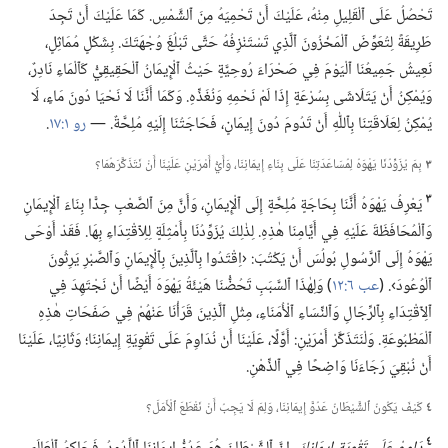
تَحْصُلُ عَلَى ٱلْقَلِيلِ مِنْهُ،‏ عَلَيْكَ أَنْ تَحْمِيَهُ مِنَ ٱلشَّمْسِ.‏ كَمَا عَلَيْكَ أَنْ تَجِدَ
طَرِيقَةً لِتُعَوِّضَ ٱلْمَخْزُونَ ٱلَّذِي تَسْتَنْزِفُهُ حَتَّى تَبْلُغَ وُجْهَتَكَ.‏ بِشَكْلٍ مُمَاثِلٍ،‏
نَعِيشُ جَمِيعُنَا ٱلْيَوْمَ فِي صَحْرَاءَ رُوحِيَّةٍ حَيْثُ ٱلْإِيمَانُ ٱلْحَقِيقِيُّ كَٱلْمَاءِ نَادِرٌ،‏
وَيُمْكِنُ أَنْ يَتَلَاشَى بِسُرْعَةٍ إِذَا لَمْ نَحْمِهِ وَنُغَذِّهِ.‏ وَكَمَا أَنَّنَا لَا نَحْيَا دُونَ مَاءٍ،‏ لَا
يُمْكِنُ لِعَلَاقَتِنَا بِٱللّٰهِ أَنْ تَدُومَ دُونَ إِيمَانٍ،‏ فَحَاجَتُنَا إِلَيْهِ مُلِحَّةٌ.‏ —‏
رو ١:‏١٧
‏.‏
٣
بِمَ يُزَوِّدُنَا يَهْوَهُ لِمُسَاعَدَتِنَا عَلَى بِنَاءِ إِيمَانِنَا،‏ وَأَيُّ أَمْرَيْنِ عَلَيْنَا أَنْ نَتَذَكَّرَهُمَا؟‏
٣
يَعْرِفُ يَهْوَهُ أَنَّنَا بِحَاجَةٍ مُلِحَّةٍ إِلَى ٱلْإِيمَانِ،‏ وَأَنَّ مِنَ ٱلصَّعْبِ جِدًّا بِنَاءَ ٱلْإِيمَانِ
وَٱلْمُحَافَظَةَ عَلَيْهِ فِي أَيَّامِنَا هٰذِهِ.‏ لِذٰلِكَ يُزَوِّدُنَا بِأَمْثِلَةٍ لِلِٱقْتِدَاءِ بِهَا.‏ فَقَدْ أَوْحَى
يَهْوَهُ إِلَى ٱلرَّسُولِ بُولُسَ أَنْ يَكْتُبَ:‏ ‹اِقْتَدُوا بِٱلَّذِينَ بِٱلْإِيمَانِ وَٱلصَّبْرِ يَرِثُونَ
ٱلْوُعُودَ›.‏ (‏
عب ٦:‏١٢
‏)‏ وَلِهٰذَا ٱلسَّبَبِ تَحُضُّنَا هَيْئَةُ يَهْوَهَ أَيْضًا أَنْ نَجْتَهِدَ فِي
ٱلِٱقْتِدَاءِ بِٱلرِّجَالِ وَٱلنِّسَاءِ ٱلْأُمَنَاءِ،‏ مِثْلِ ٱلَّذِينَ قَرَأْنَا عَنْهُمْ فِي صَفَحَاتِ هٰذِهِ
ٱلْمَطْبُوعَةِ.‏ وَلْنَتَذَكَّرْ أَمْرَيْنِ:‏ أَوَّلًا،‏ عَلَيْنَا أَنْ نُدَاوِمَ عَلَى تَقْوِيَةِ إِيمَانِنَا؛‏ وَثَانِيًا،‏ عَلَيْنَا
أَنْ نُبْقِيَ رَجَاءَنَا وَاضِحًا فِي ٱلذِّهْنِ.‏
٤
كَيْفَ يَكُونُ ٱلشَّيْطَانُ عَدُوَّ إِيمَانِنَا،‏ وَلِمَ لَا يَجِبُ أَنْ نَقْطَعَ ٱلْأَمَلَ؟‏
٤