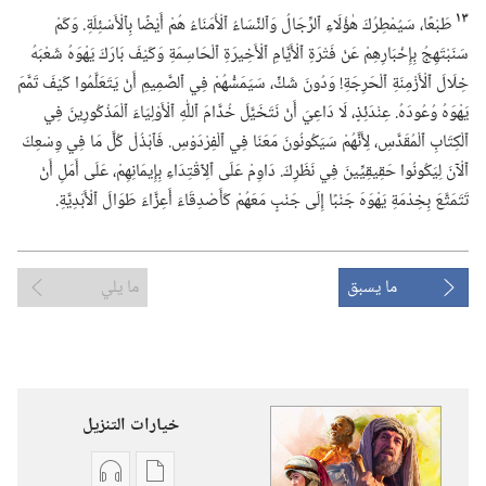
١٣
طَبْعًا،‏ سَيُمْطِرُكَ هٰؤُلَاءِ ٱلرِّجَالُ وَٱلنِّسَاءُ ٱلْأُمَنَاءُ هُمْ أَيْضًا بِٱلْأَسْئِلَةِ.‏ وَكَمْ
سَنَبْتَهِجُ بِإِخْبَارِهِمْ عَنْ فَتْرَةِ ٱلْأَيَّامِ ٱلْأَخِيرَةِ ٱلْحَاسِمَةِ وَكَيْفَ بَارَكَ يَهْوَهُ شَعْبَهُ
خِلَالَ ٱلْأَزْمِنَةِ ٱلْحَرِجَةِ!‏ وَدُونَ شَكٍّ،‏ سَيَمَسُّهُمْ فِي ٱلصَّمِيمِ أَنْ يَتَعَلَّمُوا كَيْفَ تَمَّمَ
يَهْوَهُ وُعُودَهُ.‏ عِنْدَئِذٍ،‏ لَا دَاعِيَ أَنْ نَتَخَيَّلَ خُدَّامَ ٱللّٰهِ ٱلْأَوْلِيَاءَ ٱلْمَذْكُورِينَ فِي
ٱلْكِتَابِ ٱلْمُقَدَّسِ،‏ لِأَنَّهُمْ سَيَكُونُونَ مَعَنَا فِي ٱلْفِرْدَوْسِ.‏ فَٱبْذُلْ كُلَّ مَا فِي وِسْعِكَ
ٱلْآنَ لِيَكُونُوا حَقِيقِيِّينَ فِي نَظَرِكَ.‏ دَاوِمْ عَلَى ٱلِٱقْتِدَاءِ بِإِيمَانِهِمْ،‏ عَلَى أَمَلِ أَنْ
تَتَمَتَّعَ بِخِدْمَةِ يَهْوَهَ جَنْبًا إِلَى جَنْبٍ مَعَهُمْ كَأَصْدِقَاءَ أَعِزَّاءَ طَوَالَ ٱلْأَبَدِيَّةِ.‏
ما يسبق
ما يلي
خيارات التنزيل
خيارات
خيارات