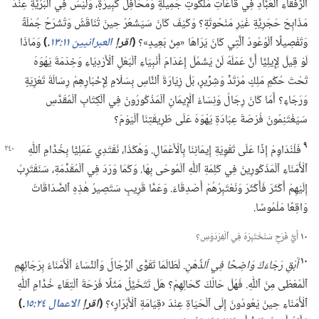
ٱلرُّفَقَاءِ ٱلْعُبَّادِ فِي قَاعَاتِ مَلَكُوتٍ جَمِيلَةٍ وَمَحَافِلَ كَبِيرَةٍ،‏ وَلَيْسَ فِي ٱلْبَرِّيَّةِ عِنْدَ
مَذَابِحَ حَجَرِيَّةٍ غَيْرِ مَنْحُوتَةٍ؟‏ وَكَيْفَ كَانَ سَيَشْعُرُ حِينَ تُنَاقَشُ وَتُشْرَحُ جُمْلَةً
وَتَفْصِيلًا ٱلْوُعُودُ ٱلَّتِي كَانَ يَرَاهَا «مِنْ بَعِيدٍ»؟‏
‏(‏
اقرإ
العبرانيين ١١:‏١٣
‏.‏
‏)‏
وَمَاذَا
لَوْ قِيلَ لِإِيلِيَّا أَنَّ عَمَلَهُ لَنْ يَشْمُلَ إِعْدَامَ أَنْبِيَاءِ ٱلْبَعْلِ ٱلْأَرْدِيَاءِ وَخِدْمَةَ يَهْوَهَ
تَحْتَ حُكْمِ مَلِكٍ مُرْتَدٍّ وَشِرِّيرٍ،‏ بَلْ زِيَارَةَ ٱلنَّاسِ بِسَلَامٍ لِإِخْبَارِهِمْ رِسَالَةَ تَعْزِيَةٍ
وَرَجَاءٍ؟‏ أَمَا كَانَ رِجَالُ وَنِسَاءُ ٱلْإِيمَانِ ٱلْمَذْكُورُونَ فِي ٱلْكِتَابِ ٱلْمُقَدَّسِ
سَيَغْتَنِمُونَ فُرْصَةَ عِبَادَةِ يَهْوَهَ عَلَى طَرِيقَتِنَا ٱلْيَوْمَ؟‏
٩
فَلْنُدَاوِمْ إِذًا عَلَى تَقْوِيَةِ إِيمَانِنَا بِٱلْأَعْمَالِ.‏ وَهٰكَذَا،‏
نَقْتَدِي عَمَلِيًّا بِخُدَّامِ ٱللّٰهِ
ٱلْأُمَنَاءِ ٱلْمَذْكُورِينَ فِي كَلِمَةِ ٱللّٰهِ ٱلْمُوحَى بِهَا.‏ وَكَمَا وَرَدَ فِي ٱلْمُقَدِّمَةِ،‏ سَنَقْتَرِبُ
إِلَيْهِمْ أَكْثَرَ فَأَكْثَرَ وَنَعْتَبِرُهُمْ أَصْدِقَاءَ.‏ وَعَمَّا قَرِيبٍ سَتَصِيرُ هٰذِهِ ٱلصَّدَاقَاتُ
وَاقِعًا مَلْمُوسًا.‏
١٠
أَيُّ فَرَحٍ سَنَخْتَبِرُهُ فِي ٱلْفِرْدَوْسِ؟‏
١٠
أَبْقِ رَجَاءَكَ وَاضِحًا فِي ٱلذِّهْنِ
‏.‏ لَطَالَمَا تَقَوَّى ٱلرِّجَالُ وَٱلنِّسَاءُ ٱلْأُمَنَاءُ بِرَجَائِهِمِ
ٱلْمُعْطَى مِنَ ٱللّٰهِ.‏ فَهَلْ حَالُكَ كَحَالِهِمْ؟‏ هَلْ تَتَخَيَّلُ مَثَلًا فَرْحَةَ ٱلْتِقَاءِ خُدَّامِ ٱللّٰهِ
ٱلْأُمَنَاءِ حِينَ يَعُودُونَ إِلَى ٱلْحَيَاةِ عِنْدَ ‹قِيَامَةِ ٱلْأَبْرَارِ›؟‏
‏(‏
اقرإ
الاعمال ٢٤:‏١٥
‏.‏
‏)‏