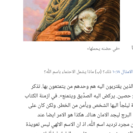
‏«في حضنه يحملها»‏
الامثال ١٨:‏١٠
ذلك؟‏ (‏ب)‏ ماذا يشمل الاحتماء باسم اللّٰه؟‏
ن الذين يقتربون اليه هم وحدهم من يتمتعون بها.‏ تذكر
ج حصين.‏ يركض اليه الصدِّيق ويتمنع».‏ في ازمنة الكتاب
رية ليلجأ اليها الشخص ويأمن من الخطر.‏ ولكن كان على
رج ليجد الامان هناك.‏ هكذا هو الامر ايضا عند
ن مجرد ترديد اسم اللّٰه،‏ اذ ان الاسم الالهي ليس تعويذة