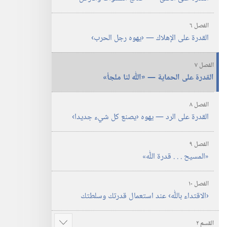
الفصل ٦
القدرة على الإهلاك —‏ ‹يهوه رجل الحرب›‏
الفصل ٧
القدرة على الحماية —‏ «اللّٰه لنا ملجأ»‏
الفصل ٨
القدرة على الرد —‏ يهوه ‹يصنع كل شيء جديدا›‏
الفصل ٩
‏«المسيح .‏ .‏ .‏ قدرة اللّٰه»‏
الفصل ١٠
‏‹الاقتداء باللّٰه› عند استعمال قدرتك وسلطتك
القسم ٢