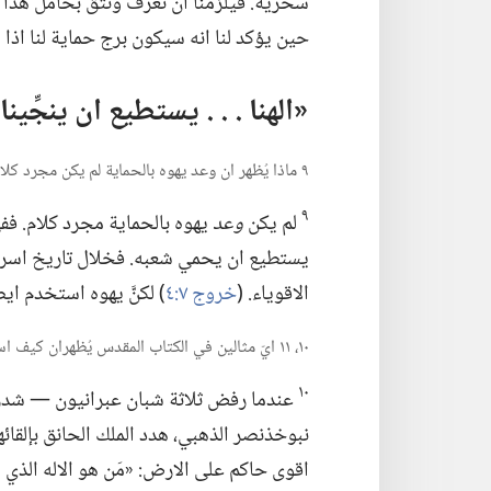
سحرية.‏ فيلزمنا ان نعرف ونثق بحامل هذا ا
حين يؤكد لنا انه سيكون برج حماية لنا اذا التف
‏«الهنا .‏ .‏ .‏ يستطيع ان ينجِّينا»
٩ ماذا يُظهر ان وعد يهوه بالحماية لم يكن مجرد كلام؟‏
٩
لم يكن
وعد
يهوه بالحماية مجرد كلام.‏ فف
يستطيع ان يحمي شعبه.‏ فخلال تاريخ اسرائيل
الاقوياء.‏ (‏
خروج ٧:‏٤
‏)‏ لكنَّ يهوه استخدم ا
١٠،‏ ١١ ايّ مثالين في الكتاب المقدس يُظهران كيف استخدم يهوه قدرته على الحماية من اجل الافراد؟‏
١٠
عندما رفض ثلاثة شبان عبرانيون —‏ شدر
نبوخذنصر الذهبي،‏ هدد الملك الحانق بإلقائه
اقوى حاكم على الارض:‏ «مَن هو الاله الذي ينق