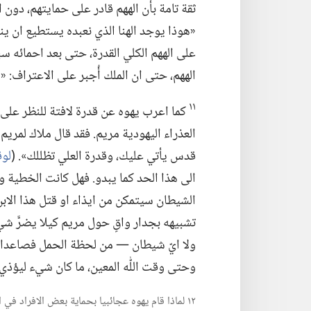
ثقة تامة بأن الههم قادر على حمايتهم،‏ دون 
«هوذا يوجد الهنا الذي نعبده يستطيع ان ينجِّي
على الههم الكلي القدرة،‏ حتى بعد احمائه س
الههم،‏ حتى ان الملك أُجبر على الاعتراف:‏ 
١١
كما اعرب يهوه عن قدرة لافتة للنظر على ا
العذراء اليهودية مريم.‏ فقد قال ملاك لمريم
قدس يأتي عليك،‏ وقدرة العلي تظللك».‏ (‏
لوقا ١:
الى هذا الحد كما يبدو.‏ فهل كانت الخطية 
الشيطان سيتمكن من ايذاء او قتل هذا الابن
تشبيهه بجدار واقٍ حول مريم كيلا يضرَّ شيء 
ولا ايّ شيطان —‏ من لحظة الحمل فصاعدا.‏
وحتى وقت اللّٰه المعين،‏ ما كان شيء ليؤذي 
١٢ لماذا قام يهوه عجائبيا بحماية بعض الافراد في ازمنة الكتاب المقدس؟‏