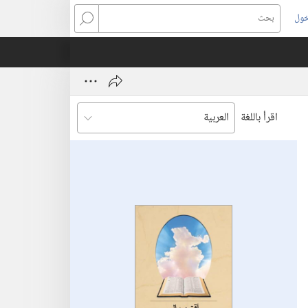
خول
بحث
اقرأ باللغة