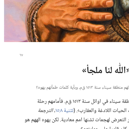
ّٰه لنا ملجأ»‏
الاسرائيليون في خطر عند دخولهم منطقة سيناء في اوائل سنة ١٥١٣ ق‌م.‏ فأمامهم رحلة
لحيات اللادغة والعقارب›.‏ (‏
تثنية ٨:‏١٥
‏،‏
الترجمة
 التعرض لهجمات تشنها امم معادية.‏ لكن يهوه الههم هو