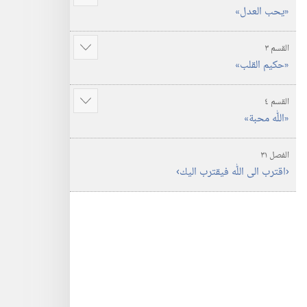
عرض
‏«يحب العدل»‏
المزيد
القسم ٣
عرض
‏«حكيم القلب»‏
المزيد
القسم ٤
عرض
‏«اللّٰه محبة»‏
المزيد
الفصل ٣١
‏‹اقترب الى اللّٰه فيقترب اليك›‏