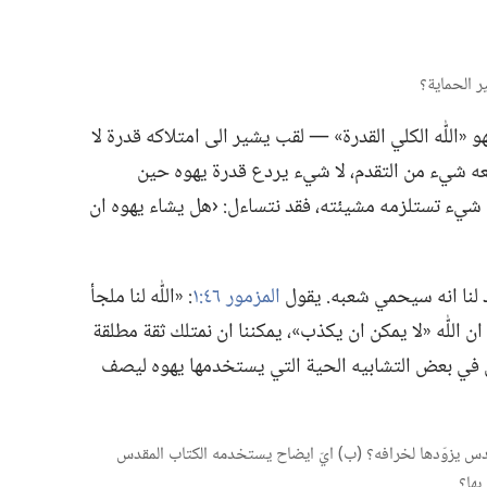
«اللّٰه الكلي القدرة» —‏ لقب يشير الى امتلاكه قدرة لا
منعه شيء من التقدم،‏ لا شيء يردع قدرة يهوه حين
ّ شيء تستلزمه مشيئته،‏ فقد نتساءل:‏ ‹هل يشاء يهوه ان
 لنا انه سيحمي شعبه.‏ يقول
المزمور ٤٦:‏١
‏:‏ «اللّٰه لنا ملجأ
ن اللّٰه «لا يمكن ان يكذب»،‏ يمكننا ان نمتلك ثقة مطلقة
مل في بعض التشابيه الحية التي يستخدمها يهوه ليصف
 المقدس يزوّدها لخرافه؟‏ (‏ب)‏ ايّ ايضاح يستخدمه الكتاب المقدس
ها؟‏