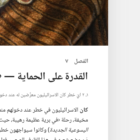
الفصل ٧
القدرة على الحماية —‏ «الل
١،‏ ٢ ايّ خطر كان الاسرائيليون معرَّضين له عند دخولهم منطقة سيناء سنة ١٥١٣ ق‌م،‏ وبأية كلمات طمأنهم يهوه؟‏
كان
مخيفة،‏ رحلة ‹في برية عظيمة رهيبة،‏ حيث ا
اليسوعية الجديدة
‏)‏ وكانوا سيواجهون خطر