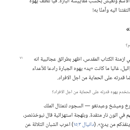
لاسم ونعيش بحسب مقاييسه البارة.‏ فيا لَلطف يهوه
تنا اليه وآمنّا به!‏
‏
ي ازمنة الكتاب
المقدس،‏ اظهر بطرائق عجائبية انه
،‏ غالبا ما كانت «يد» يهوه الجبارة رادعا للأعداء
يضا قدرته على الحماية من اجل الافراد.‏
خ وميشخ وعبدنغو —‏ السجود لتمثال الملك
م في اتون نار متقدة.‏ وبلهجة استهزائية قال نبوخذنصر،‏
ذكم من يديَّ».‏ (‏
دانيال ٣:‏١٥
‏)‏ اعرب الشبان الثلاثة عن