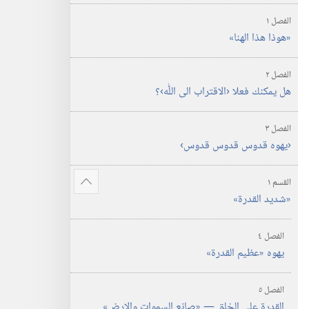
الفصل ١
‏«هوذا هذا الهنا»‏
الفصل ٢
هل يمكنك فعلا ‹الاقتراب الى اللّٰه›؟‏
الفصل ٣
‏‹يهوه قدوس قدوس قدوس›‏
القسم ١
عرض
‏«شديد القدرة»‏
المزيد
الفصل ٤
يهوه «عظيم القدرة»‏
الفصل ٥
القدرة على الخلق —‏ «صانع السموات والارض»‏