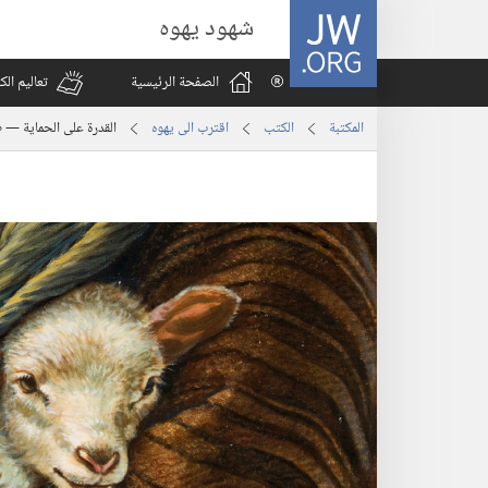
JW.ORG
شهود يهوه
الصفحة الرئيسية
تعاليم ال
المكتبة
الكتب
اقترب الى يهوه
القدرة على الحماية —‏ «الل