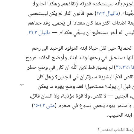
الجزم بأنه سيستخدم قدرته لإنقاذهم.‏ وهكذا اجابوا:‏
نا».‏ (‏
دانيال ٣:‏١٧
‏)‏ نعم،‏ فأتون النار لم يكن ليستعصي
بعة اضعاف اكثر مما كان معتادا ان يُحمى.‏ وقد حماهم
«ليس اله آخر يستطيع ان ينجِّي هكذا».‏ —‏
دانيال ٣:‏٢٩
‏.‏
لحماية حين نقل حياة ابنه المولود الوحيد الى رحم
 انها ‹ستحبل في رحمها وتلد ابنا›.‏ وأوضح الملاك:‏ «روح
‏​٣١،‏
٣٥
‏)‏ لم يسبق قط لابن اللّٰه ان كان في وضع خطر
ونقص الامّ البشرية سيؤثران في الجنين؟‏ وهل كان
 قبل ان يولد؟‏ مستحيل!‏
فقد وضع يهوه ما يمكن
الجنين —‏ لا نقص،‏ ولا قوة مؤذية،‏ ولا انسان قاتل،‏
 واستمر يهوه يحمي يسوع في صغره.‏ (‏
متى ٢:‏​١-‏١٥
‏)‏
ابنه الحبيب.‏