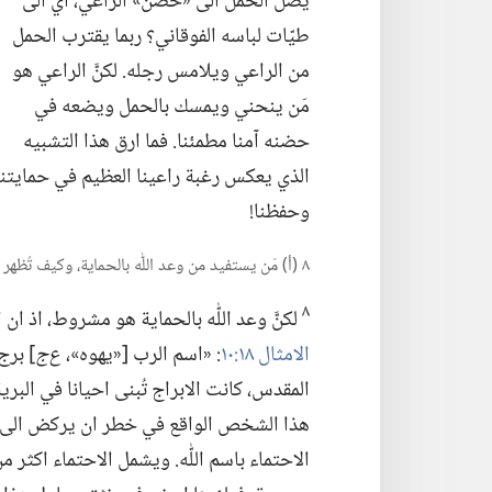
يصل الحمل الى «حضن» الراعي،‏ اي الى
طيّات لباسه الفوقاني؟‏ ربما يقترب الحمل
من الراعي ويلامس رجله.‏ لكنَّ الراعي هو
مَن ينحني ويمسك بالحمل ويضعه في
حضنه آمنا مطمئنا.‏ فما ارق هذا التشبيه
الذي يعكس رغبة راعينا العظيم في حمايتنا
وحفظنا!‏
٨ (‏أ)‏ مَن يستفيد من وعد اللّٰه بالحماية،‏ وكيف تُظهر
٨
لكنَّ وعد اللّٰه بالحماية هو مشروط،‏ اذ ا
الامثال ١٨:‏١٠
‏:‏ «اسم الرب [«يهوه»،‏
ع‌ج
‏] بر
المقدس،‏ كانت الابراج تُبنى احيانا في الب
هذا الشخص الواقع في خطر ان يركض الى الب
الاحتماء باسم اللّٰه.‏ ويشمل الاحتماء اكثر م