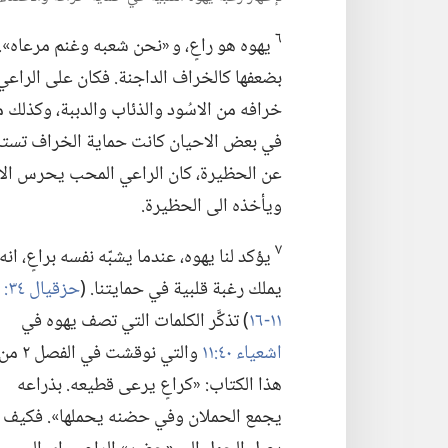
٦
يهوه هو راعٍ،‏ و «نحن شعبه وغنم مرعاه».‏ (
بضعفها كالخراف الداجنة.‏ فكان على الراع
خرافه من الاسُود والذئاب والدببة،‏ وكذلك م
في بعض الاحيان كانت حماية الخراف تستلزم 
عن الحظيرة،‏ كان الراعي المحب يحرس الا
ويأخذه الى الحظيرة.‏
٧
يؤكد لنا يهوه،‏ عندما يشبّه نفسه براعٍ،‏ انه
يملك رغبة قلبية في حمايتنا.‏ (‏
١١-‏١٦
‏)‏ تذكَّر الكلمات التي تصف يهوه في
اشعياء ٤٠:‏١١
والتي نوقشت في الفصل ٢ 
هذا الكتاب:‏ «كراعٍ يرعى قطيعه.‏ بذراعه
يجمع الحملان وفي حضنه يحملها».‏ فكيف