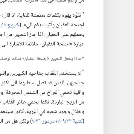
مَن وضع شعبه في هذا الظرف الصعب.‏ فهل ك
٢
تفوَّه يهوه بكلمات مطمئنة للغاية،‏ اذ قا
اجنحة العقبان وأتيت بكم الي».‏ (‏
خروج ١٩:‏٤
بحملهم على العقبان،‏ اذا جاز التعبير،‏ من 
عبارة «اجنحة العقبان» ملائمة للاشارة الى ال
٣ ماذا يجعل التعبير «اجنحة العقبان» ملائما لوصف الحماية الالهية؟‏
٣
لا يستخدم العُقاب جناحيه الكبيرين والقويين
جناحيها،‏ اللذين قد تصل بسطتهما الى اكثر 
واقية تحمي الفراخ من الشمس المحرقة.‏ وفي
من الريح الباردة.‏ فكما يحمي طائر العُقاب 
وخلال وجود شعبه في البرية،‏ كانوا سينعم
(‏
تثنية ٣٢:‏​٩-‏١١؛‏
مزمور ٣٦:‏٧
‏)‏ ولكن هل من ال