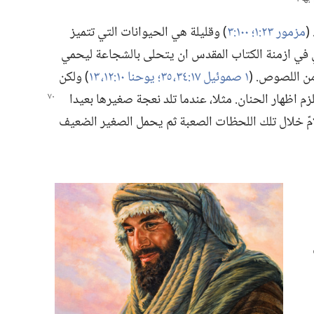
‏
مزمور ٢٣:‏١؛‏
١٠٠:‏٣
‏)‏ وقليلة هي الحيوانات التي تتميز
ي في ازمنة الكتاب المقدس ان يتحلى بالشجاعة ليحمي
ن اللصوص.‏ (‏
١ صموئيل ١٧:‏​٣٤،‏ ٣٥؛‏
يوحنا ١٠:‏​١٢،‏ ١٣
‏)‏ ولكن
اظهار الحنان.‏ مثلا،‏ عندما تلد نعجة صغيرها بعيدا
مّ خلال تلك اللحظات الصعبة ثم يحمل الصغير الضعيف
من