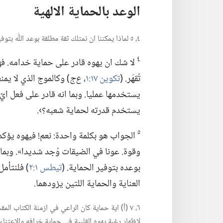
الوعد بالحماية الالهية
٤،‏ ٥ لماذا يمكننا ان نمتلك ثقة مطلقة بوعد اللّٰه بتوفير الحماية؟‏
٤
لا شك ان يهوه قادر على حماية خدامه.‏ فهو 
تُقهَر.‏ (‏
تكوين ١٧:‏١
‏،‏
ع‌ج
‏)‏ وكالموج الذي لا ي
يستخدمها عمليا.‏ وبما انه قادر على فعل اي
يستخدم قدرته لحماية شعبه؟‏›.‏
٥
الجواب هو بكلمة واحدة:‏ نعم!‏ فيهوه يؤكد
وقوة.‏ عونا في الضيقات وُجد شديدا».‏ وبما ا
بوعده بتوفير الحماية.‏ (‏
تيطس ١:‏٢
‏)‏ فلنتأ
العناية والحماية اللتين يزودهما.‏
٦،‏ ٧ (‏أ)‏ اية حماية كان الراعي في ازمنة الكتاب
لإظهار رغبة يهوه القلبية في حماية خرافه والاعتناء ب