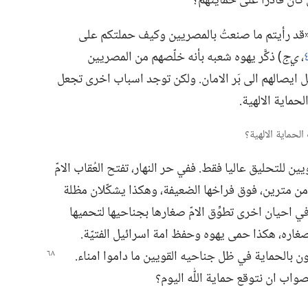
ان قادرا على حمايتهم؟‏
ل:‏ «قد رأيتم ما صنعتُ بالمصريين وكيف حملتكم على
‏،‏
ي‌ج
‏)‏ ذكَّر يهوه شعبه بأنه خلّصهم من المصريين
اجل ايصالهم الى بَر الامان.‏ ولكن توجد اسباب اخرى تجعل
حماية الالهية.‏
 للتحليق عاليا فقط.‏ ففي حر النهار،‏ تفتح العُقاب الامّ
من مترين،‏ فوق فراخها الضعيفة،‏ وهكذا يشكّلان مظلة
 احيان اخرى تطوِّق الامّ صغارها بجناحيها لتحميها
صغاره،‏ هكذا حمى يهوه وحفظ امة اسرائيل الفتيّة.‏
ون بالحماية في ظل جناحيه القويين
ما داموا امناء.‏
صواب ان نتوقع حماية اللّٰه اليوم؟‏