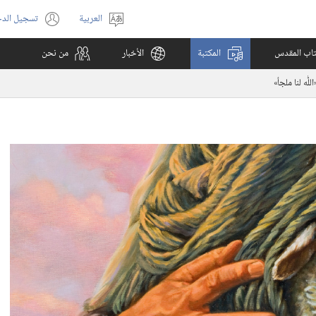
العربية
تسجيل الد
اختر
(يفتح
اللغة
نافذة
كتاب المقدس
المكتبة
الأخبار
من نحن
جديدة)
ّٰه لنا ملجأ»‏