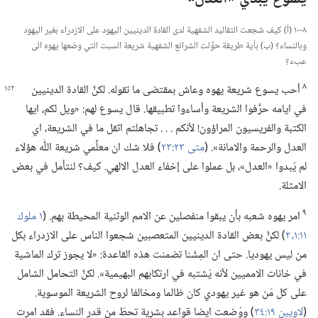
٨-‏١٠ (‏أ)‏ كيف شجعت التقاليد الشفهية لدى القادة الدينيين اليهود على الازدراء بغير اليهود
وبالنساء؟‏ (‏ب)‏ بأية طريقة حوَّلت الشرائع الشفهية شريعة السبت التي وضعها يهوه الى
عبء؟‏
٨
أحب يسوع شريعة يهوه وعاش بمقتضى ما تقوله.‏ لكنَّ القادة
الدينيين
في ايامه حرَّفوا الشريعة وأساءوا تطبيقها.‏ قال يسوع لهم:‏ «ويل لكم،‏ ايها
الكتبة والفريسيون المراؤون!‏ لأنكم .‏ .‏ .‏ تجاهلتم اثقل ما في الشريعة،‏ اي
العدل والرحمة والامانة».‏ (‏
متى ٢٣:‏٢٣
‏)‏ فلا شك ان معلِّمي شريعة اللّٰه هؤلاء
لم يُبدوا «العدل»،‏ بل عملوا على إخفاء العدل الالهي.‏ كيف؟‏ لنتأمل في بعض
الامثلة.‏
٩
امر يهوه شعبه بأن يبقوا منفصلين عن الامم الوثنية المحيطة بهم.‏ (‏
١ ملوك
١١:‏​١،‏ ٢
‏)‏ لكنَّ بعض القادة الدينيين المتعصبين شجعوا الناس على الازدراء بكل
من ليس يهوديا.‏ حتى ان المِشْنا تضمنت هذه القاعدة:‏ «لا يجوز ترك الماشية
في خانات الامميين لأنه يُشتبه في ارتكابهم البهيمية».‏ لكنَّ التحامل الشامل
على كل مَن هو غير يهودي كان ظالما ومخالفا لروح الشريعة الموسوية.‏
(‏
لاويين ١٩:‏٣٤
‏)‏ ووُضعت ايضا قواعد بشرية تحطّ من قدر النساء.‏ فقد امرت