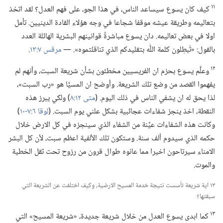
١١
كيف كان يسوع سيساعد الناس،‏ في هذا الجو،‏ على فهم العدل؟‏ لقد اتخذ
بتعاليمه وطريقة عيشه موقفا شجاعا في وجه هؤلاء القادة الدينيين.‏ تأمل
اولا في بعض تعاليمه.‏ دان يسوع مباشرةً قوانينهم البشرية الهائلة العدد
بالقول:‏ «تُبطِلون كلمة اللّٰه بتقليدكم الذي تناقلتموه».‏ —‏
مرقس ٧:‏١٣
‏.‏
١٢
وعلَّم يسوع بحزم ان الفريسيين مخطئون بشأن شريعة السبت،‏ وأنهم لم
يفهموا القصد من وضع تلك الشريعة.‏ وأوضح ان المسيَّا هو «رب السبت»،‏
لذا يحق له ان يشفي الناس في ذلك اليوم.‏ (‏
متى ١٢:‏٨
‏)‏ ولكي يبرز هذه
النقطة،‏ اخذ ينجز شفاءات عجائبية بشكل علني يوم السبت.‏ (‏
لوقا ٦:‏​٧-‏١٠
‏)‏
وكانت هذه الشفاءات عيِّنة من الشفاء الذي سينجزه في كل الارض خلال
حكمه الذي سيدوم ألف سنة.‏ وستكون تلك الألفية اعظم سبت،‏ لأن كل البشر
الامناء سيرتاحون اخيرا مما عانوه طوال قرون من رزوح تحت ثقل الخطية
والموت.‏
١٣ اية شريعة تأسست نتيجة خدمة المسيح الارضية،‏ وكيف اختلفت عن الشريعة التي
سبقتها؟‏
١٣
كما ابدى يسوع العدل من خلال شريعة جديدة،‏ «شريعة المسيح» التي