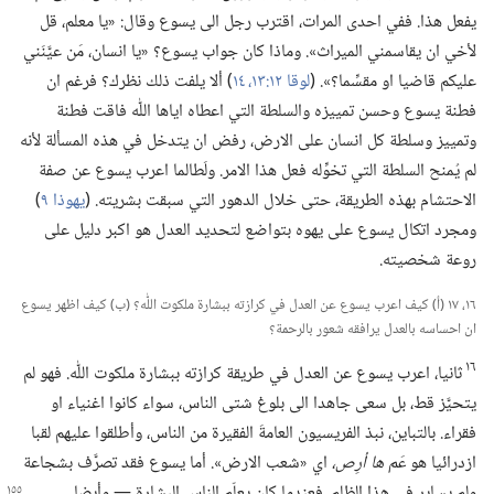
يفعل هذا.‏ ففي احدى المرات،‏ اقترب رجل الى يسوع وقال:‏ «يا معلم،‏ قل
لأخي ان يقاسمني الميراث».‏ وماذا كان جواب يسوع؟‏ «يا انسان،‏ مَن عيَّنَني
عليكم قاضيا او مقسِّما؟‏».‏ (‏
لوقا ١٢:‏​١٣،‏ ١٤
‏)‏ ألا يلفت ذلك نظرك؟‏ فرغم ان
فطنة يسوع وحسن تمييزه والسلطة التي اعطاه اياها اللّٰه فاقت فطنة
وتمييز وسلطة كل انسان على الارض،‏ رفض ان يتدخل في هذه المسألة لأنه
لم يُمنح السلطة التي تخوِّله فعل هذا الامر.‏ ولَطالما اعرب يسوع عن صفة
الاحتشام بهذه الطريقة،‏ حتى خلال الدهور التي سبقت بشريته.‏ (‏
يهوذا ٩
‏)‏
ومجرد اتكال يسوع على يهوه بتواضع لتحديد العدل هو اكبر دليل على
روعة شخصيته.‏
١٦،‏ ١٧ (‏أ)‏ كيف اعرب يسوع عن العدل في كرازته ببشارة ملكوت اللّٰه؟‏ (‏ب)‏ كيف اظهر يسوع
ان احساسه بالعدل يرافقه شعور بالرحمة؟‏
١٦
ثانيا،‏ اعرب يسوع عن العدل في طريقة كرازته ببشارة ملكوت اللّٰه.‏ فهو لم
يتحيَّز قط،‏ بل سعى جاهدا الى بلوغ شتى الناس،‏ سواء كانوا اغنياء او
فقراء.‏ بالتباين،‏ نبذ الفريسيون العامةَ الفقيرة من الناس،‏ وأطلقوا عليهم لقبا
ازدرائيا هو
عَم ها أرِص،‏
اي «شعب الارض».‏ أما يسوع فقد تصرَّف بشجاعة
ولم يساير في هذا الظلم.‏ فعندما كان
يعلّم الناس البشارة —‏ وأيضا