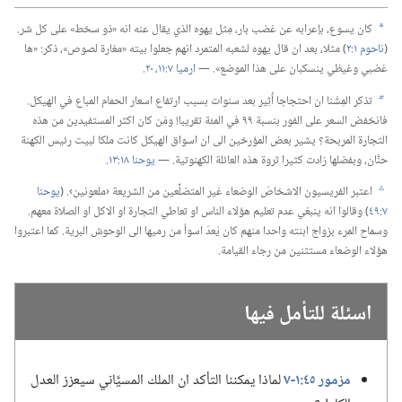
كان يسوع،‏ بإعرابه عن غضب بار،‏ مِثل يهوه الذي يقال عنه انه «ذو سخط» على كل شر.‏
a
(‏
ناحوم ١:‏٢
‏)‏ مثلا،‏ بعد ان قال يهوه لشعبه المتمرد انهم جعلوا بيته «مغارة لصوص»،‏ ذكر:‏ «ها
غضبي وغيظي ينسكبان على هذا الموضع».‏ —‏
ارميا ٧:‏​١١،‏
٢٠
‏.‏
تذكر المِشْنا ان احتجاجا أُثِير بعد سنوات بسبب ارتفاع اسعار الحمام المباع في الهيكل.‏
b
فانخفض السعر على الفور بنسبة ٩٩ في المئة تقريبا!‏ ومَن كان اكثر المستفيدين من هذه
التجارة المربحة؟‏ يشير بعض المؤرخين الى ان اسواق الهيكل كانت ملكا لبيت رئيس الكهنة
حنَّان،‏ وبفضلها زادت كثيرا ثروة هذه العائلة الكهنوتية.‏ —‏
يوحنا ١٨:‏١٣
‏.‏
اعتبر الفريسيون الاشخاصَ الوضعاء غير المتضلِّعين من الشريعة ‹ملعونين›.‏ (‏
يوحنا
c
٧:‏٤٩
‏)‏ وقالوا انه ينبغي عدم تعليم هؤلاء الناس او تعاطي التجارة او الاكل او الصلاة معهم.‏
وسماح المرء بزواج ابنته واحدا منهم كان يُعدّ اسوأ من رميها الى الوحوش البرية.‏ كما اعتبروا
هؤلاء الوضعاء مستثنين من رجاء القيامة.‏
اسئلة للتأمل فيها
مزمور ٤٥:‏​١-‏٧
لماذا يمكننا التأكد ان الملك المسيَّاني سيعزز العدل