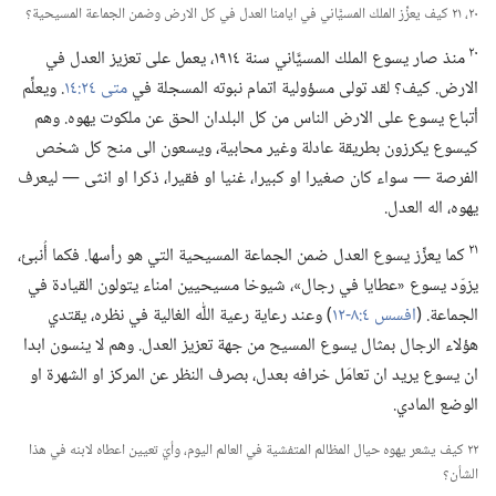
٢٠،‏ ٢١ كيف يعزِّز الملك المسيَّاني في ايامنا العدل في كل الارض وضمن الجماعة المسيحية؟‏
٢٠
منذ صار يسوع الملك المسيَّاني سنة ١٩١٤،‏ يعمل على تعزيز العدل في
الارض.‏ كيف؟‏ لقد تولى مسؤولية اتمام نبوته المسجلة في
متى ٢٤:‏١٤
‏.‏ ويعلِّم
أتباع يسوع على الارض الناس من كل البلدان الحق عن ملكوت يهوه.‏ وهم
كيسوع يكرزون بطريقة عادلة وغير محابية،‏ ويسعون الى منح كل شخص
الفرصة —‏ سواء كان صغيرا او كبيرا،‏ غنيا او فقيرا،‏ ذكرا او انثى —‏ ليعرف
يهوه،‏ اله العدل.‏
٢١
كما يعزِّز يسوع العدل ضمن الجماعة المسيحية التي هو رأسها.‏ فكما أُنبئ،‏
يزوّد يسوع «عطايا في رجال»،‏ شيوخا مسيحيين امناء يتولون القيادة في
الجماعة.‏ (‏
افسس ٤:‏​٨-‏١٢
‏)‏ وعند رعاية رعية اللّٰه الغالية في نظره،‏ يقتدي
هؤلاء الرجال بمثال يسوع المسيح من جهة تعزيز العدل.‏ وهم لا ينسون ابدا
ان يسوع يريد ان تعامَل خرافه بعدل،‏ بصرف النظر عن المركز او الشهرة او
الوضع المادي.‏
٢٢ كيف يشعر يهوه حيال المظالم المتفشية في العالم اليوم،‏ وأيّ تعيين اعطاه لابنه في هذا
الشأن؟‏