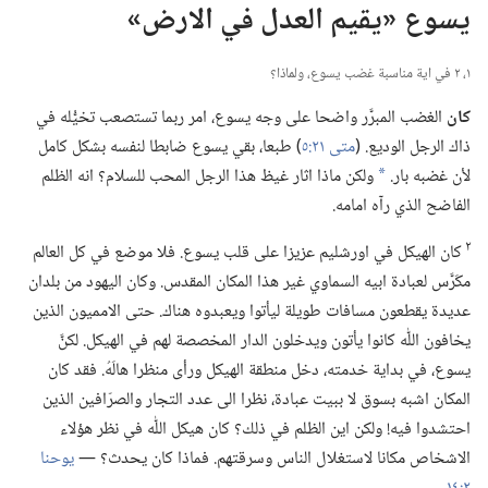
يسوع «يقيم العدل في الارض»‏
١،‏ ٢ في اية مناسبة غضب يسوع،‏ ولماذا؟‏
كان
الغضب المبرَّر واضحا على وجه يسوع،‏ امر ربما تستصعب تخيُّله في
ذاك الرجل الوديع.‏ (‏
متى ٢١:‏٥
‏)‏ طبعا،‏ بقي يسوع ضابطا لنفسه بشكل كامل
لأن غضبه بار.‏
ولكن ماذا اثار غيظ هذا الرجل المحب للسلام؟‏ انه الظلم
a
الفاضح الذي رآه امامه.‏
٢
كان الهيكل في اورشليم عزيزا على قلب يسوع.‏ فلا موضع في كل العالم
مكَرَّس لعبادة ابيه السماوي غير هذا المكان المقدس.‏ وكان اليهود من بلدان
عديدة يقطعون مسافات طويلة ليأتوا ويعبدوه هناك.‏ حتى الامميون الذين
يخافون اللّٰه كانوا يأتون ويدخلون الدار المخصصة لهم في الهيكل.‏ لكنَّ
يسوع،‏ في بداية خدمته،‏ دخل منطقة الهيكل ورأى منظرا هالَهُ.‏ فقد كان
المكان اشبه بسوق لا ببيت عبادة،‏ نظرا الى عدد التجار والصرّافين الذين
احتشدوا فيه!‏ ولكن اين الظلم في ذلك؟‏ كان هيكل اللّٰه في نظر هؤلاء
الاشخاص مكانا لاستغلال الناس وسرقتهم.‏ فماذا كان يحدث؟‏ —‏
يوحنا