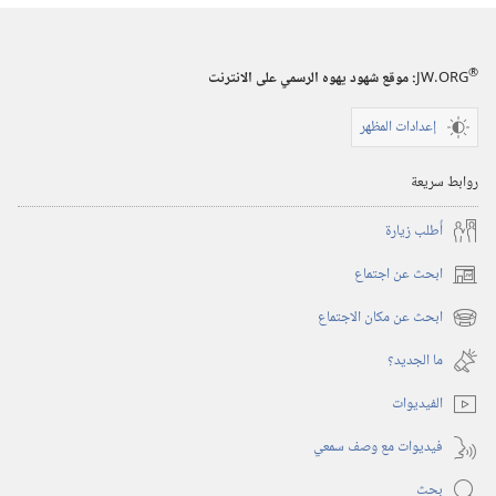
®
JW.ORG
:‏ موقع شهود يهوه الرسمي على الانترنت
إعدادات المظهر
روابط سريعة
أُطلب زيارة
ابحث عن اجتماع
(يفتح
نافذة
ابحث عن مكان الاجتماع
(يفتح
جديدة)
نافذة
ما الجديد؟‏
جديدة)
الفيديوات
فيديوات مع وصف سمعي
بحث