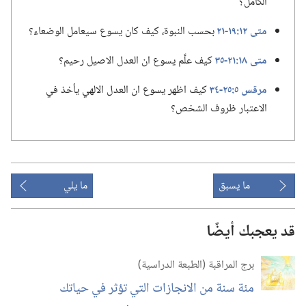
الكامل؟‏
متى ١٢:‏​١٩-‏٢١
بحسب النبوة،‏ كيف كان يسوع سيعامل الوضعاء؟‏
متى ١٨:‏​٢١-‏٣٥
كيف علَّم يسوع ان العدل الاصيل رحيم؟‏
مرقس ٥:‏​٢٥-‏٣٤
كيف اظهر يسوع ان العدل الالهي يأخذ في
الاعتبار ظروف الشخص؟‏
ما يسبق
ما يلي
قد يعجبك أيضًا
برج المراقبة (‏الطبعة الدراسية)‏
مئة سنة من الانجازات التي تؤثر في حياتك