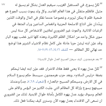
٢٢
لكنَّ يسوع،‏ في المستقبل القريب،‏ سيقيم العدل بشكل لم يسبق
له
مثيل.‏ فالظلم متفشٍّ في هذا العالم الفاسد.‏ وكل ولد يموت بسبب الجوع هو
ضحية ظلم لا يمكن تبريره،‏ وخصوصا عندما نفكر في المال والوقت اللذين
يبدَّدان على انتاج الاسلحة الحربية وانغماس الساعين وراء المتعة في
الرغبات الانانية.‏ والموت غير الضروري لملايين الاشخاص كل سنة ليس
سوى شكل واحد من اشكال الظلم الكثيرة،‏ وهذه كلها تثير غضب يهوه البار.‏
وقد عيَّن ابنه ليشنّ حربا عادلة على كامل نظام الاشياء الشرير هذا لوضع
حد نهائي لكل المظالم.‏ —‏
كشف ١٦:‏​١٤،‏
١٦؛‏
١٩:‏​١١-‏١٥
‏.‏
٢٣ بعد هرمجدون،‏ كيف سيعزز المسيح العدل طوال الابدية؟‏
٢٣
لكنَّ عدل يهوه لا يعني فقط هلاك الاشرار.‏ فقد عيَّن ابنه ايضا ليحكم
بصفة «رئيس السلام».‏ وبعد حرب هرمجدون،‏ سيبسط حكم يسوع السلام
في كل الارض،‏ وسيحكم المسيح ‹بالعدل›.‏ (‏
اشعياء ٩:‏​٦،‏ ٧
‏،‏
جد
‏)‏ وعندئذ
سيبتهج يسوع بإزالة كل المظالم التي جلبت الكثير من البؤس والالم على
العالم.‏ وسوف يؤيد عدل يهوه الكامل بأمانة طوال الابدية.‏ لذلك من الضروري
ان نسعى الى الاقتداء بعدل يهوه الآن.‏ وسنرى كيف يمكننا فعل ذلك.‏