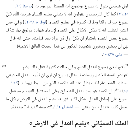
اول شخص يقول له يسوع بوضوح انه المسيَّا الموعود به.‏ (‏
يوحنا ٤:‏​٦،‏
٢٥،‏ ٢٦
‏)‏ كما كان الفريسيون يقولون انه لا ينبغي تعليم النساء شريعة اللّٰه،‏ لكنَّ
يسوع صرف وقتا وطاقة كبيرة في تعليم النساء.‏ (‏
لوقا ١٠:‏​٣٨-‏٤٢
‏)‏ وفي حين
اعتبر التقليد انه لا يمكن الاتكال على النساء لإعطاء شهادة موثوق بها،‏ شرَّف
يسوع بعض النساء بامتياز ان يكنَّ اول مَن يراه بعد قيامته.‏ حتى انه قال
لهن ان يذهبن ويخبرن تلاميذه الذكور عن هذا الحدث الفائق الاهمية!‏
—‏
متى ٢٨:‏​١-‏١٠
‏.‏
١٩
نعم،‏ ابدى يسوع العدل للامم.‏ وفي حالات كثيرة فعل ذلك رغم
تعريض نفسه للخطر.‏ ويساعدنا مثال يسوع ان نرى ان تأييد العدل الحقيقي
يستلزم الشجاعة.‏ لذلك يقال عنه انه «الاسد الذي من سبط يهوذا».‏ (‏
كشف
٥:‏٥
‏)‏ تذكَّر ان الاسد هو رمز العدل الشجاع.‏ وفي المستقبل القريب،‏ سيعمل
يسوع على إحلال العدل بشكل اكبر.‏ فهو ‹سيقيم العدل في الارض›،‏ بكل ما
تحمل كلمة «عدل» من معنى.‏ —‏
اشعياء ٤٢:‏٤
‏،‏
الترجمة العربية الجديدة.‏
الملك المسيَّاني «يقيم العدل في الارض»‏