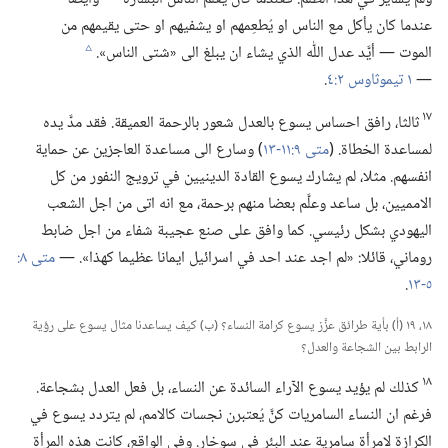
عندما كان يأكل مع الناس او يُطعِمهم او يشفيهم او حتى يقيمهم من
الموت —‏ أيَّد عدل اللّٰه الذي يشاء ان يبلغ الى «شتى الناس».‏
c
—‏
١ تيموثاوس ٢:‏٤
‏.‏
١٧
ثالثا،‏ رافق احساس يسوع بالعدل شعور بالرحمة العميقة.‏ فقد مدَّ يده
لمساعدة الخطاة.‏ (‏
متى ٩:‏​١١-‏١٣
‏)‏ وسارع الى مساعدة العاجزين عن حماية
انفسهم.‏ مثلا،‏ لم يشارك يسوع القادة الدينيين في ترويج النفور من كل
الامميين،‏ بل ساعد وعلَّم بعضا منهم برحمة،‏ مع انه اتى من اجل الشعب
اليهودي بشكل رئيسي.‏ كما وافق على صنع عجيبة شفاء من اجل ضابط
روماني،‏ قائلا:‏ «لم اجد عند احد في اسرائيل ايمانا عظيما كهذا».‏ —‏
٥-‏١٣
‏.‏
١٨،‏ ١٩ (‏أ)‏ بأية طرائق عزَّز يسوع كرامة النساء؟‏ (‏ب)‏ كيف يساعدنا مثال يسوع على رؤية
الرابط بين الشجاعة والعدل؟‏
١٨
كذلك لم يؤيد يسوع الآراء السائدة عن النساء،‏ بل فعل العدل بشجاعة.‏
فرغم ان النساء السامريات كنَّ يُعتبرن نجسات كالامم،‏ لم يتردد يسوع في
الكرازة لامرأة سامرية عند البئر في سوخار.‏ وفي الواقع،‏ كانت هذه المرأة