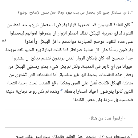
٢:‏١٤
‏.‏
٣،‏ ٤ ايّ استغلال جشِع كان يحصل في بيت يهوه،‏ وماذا فعل يسوع لإصلاح الوضع؟‏
٣
كان القادة الدينيون قد اصدروا قرارا يفرض استعمال نوع واحد فقط من
النقود لدفع ضريبة الهيكل.‏ لذلك اضطر الزوار ان يصرفوا اموالهم ليحصلوا
على هذه النقود.‏ فوضع الصيارفة موائدهم داخل
الهيكل،‏ وأخذوا
يفرضون رسمًا على كل عملية صِرافة.‏ كما كانت تجارة بيع الحيوانات مربحة
جدا.‏ صحيح انه كان بإمكان الزوار الذين يريدون تقديم ذبائح ان يشتروا
حيوانا من ايّ تاجر في المدينة،‏ ولكن لم يكن شيء يمنع رسميِّي الهيكل من
رفض هذه التقدمات بحجة انها غير مناسبة.‏ أما التقدمات التي تُشترى من
منطقة الهيكل فكانت تُقبل على الفور.‏ وهكذا وقع الشعب تحت رحمة التجار
الذين كانوا يفرضون احيانا اسعارا باهظة.‏
وهذه لم تكن روحا تجارية دنيئة
b
فحسب،‏ بل سرقة بكل معنى الكلمة!‏
‏«ارفعوا هذه من هنا!‏»‏
٤
لم يستطع يسوع ان يتحمل هذا الظلم.‏ فالمكان بيت ابيه!‏ لذلك صنع