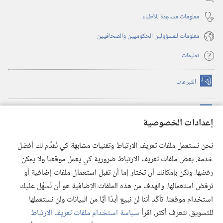
معلومات مساعِدة للأطباء
معلومات للمسؤولين الحكوميين والصحافيين
تعليمات
التبرعات
(يفتح
نافذة
جديدة)
مكتبة برج المراقبة الالكترونية
™
(يفتح
إعدادات الخصوصية
نافذة
JW Hub
جديدة)
(يفتح
نحن نستعمل ملفات تعريف الارتباط وتقنيات مشابهة كي نُقدِّم لك أفضل
نافذة
®
خدمة. بعض ملفات تعريف الارتباط ضرورية كي يعمل موقعنا ولا يمكن
تطبيق
JW Library
جديدة)
رفضها. ولكن بإمكانك أن تختار إما أن تقبل استعمال ملفات إضافية أو
مكتبة برج المراقبة
ترفض استعمالها. والهدف من هذه الملفات الإضافية هو أن نُسهِّل عليك
استخدام موقعنا. تأكَّد أننا لن نبيع أبدًا أيًّا من البيانات ولن نستعملها
للتسويق. لتعرف أكثر، اقرأ
سياسة استخدام ملفات تعريف الارتباط