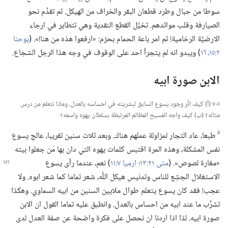
سوطا من حبال وطرد قطعان البقر والخراف من الهيكل.‏ ثم تقدَّم نحو
الصيارفة وقلب موائدهم.‏ تخيَّل القطع النقدية وهي تتطاير في ارجاء
الارضيَّة الرخامية!‏ ثم امر باعة الحمام بحزم:‏ «ارفعوا هذه من هنا!‏».‏ (‏
يوحنا
٢:‏​١٥،‏ ١٦
‏)‏ ويبدو انه لم يتجرأ احد على الوقوف في وجه هذا الرجل الشجاع.‏
الابن صورة ابيه
٥-‏٧ (‏أ)‏ كيف اثَّر وجود يسوع السابق لبشريته في احساسه بالعدل،‏ وماذا نتعلم من درس
مثاله؟‏ (‏ب)‏ كيف واجه المسيح المظالم المرتبطة بسلطان يهوه واسمه؟‏
٥
طبعا،‏ عاد التجار لمزاولة عملهم هناك.‏ وبعد ثلاث سنين تقريبا،‏ عالج يسوع
نفس المشكلة،‏ وهذه المرة اقتبس كلمات يهوه التي دان بها مَن جعلوا بيته
«مغارة لصوص».‏ (‏
متى ٢١:‏١٣؛‏
ارميا ٧:‏١١
‏)‏ نعم،‏
عندما رأى يسوع
الاستغلال الجشِع للناس وتدنيس هيكل اللّٰه،‏ شعر تماما كما شعر ابوه.‏ ولا
عجب!‏ فقد كان يسوع يتعلم طوال ملايين السنين من ابيه السماوي.‏ وهكذا
تشرَّب ما عند ابيه من احساس بالعدل.‏ وانطبق عليه تماما القول ان الابن
صورة ابيه.‏ لذا اذا اردنا ان نحصل على فكرة واضحة عن صفة العدل لدى