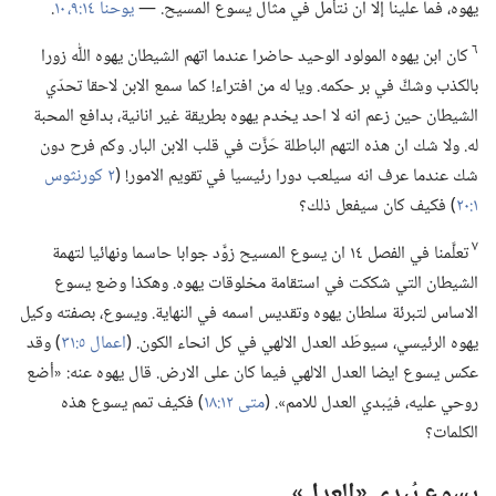
يهوه،‏ فما علينا إلا ان نتأمل في مثال يسوع المسيح.‏ —‏
يوحنا ١٤:‏​٩،‏ ١٠
‏.‏
٦
كان ابن يهوه المولود الوحيد حاضرا عندما اتهم الشيطان يهوه اللّٰه زورا
بالكذب وشكَّ في بر حكمه.‏ ويا له من افتراء!‏ كما سمع الابن لاحقا تحدّي
الشيطان حين زعم انه لا احد يخدم يهوه بطريقة غير انانية،‏ بدافع المحبة
له.‏ ولا شك ان هذه التهم الباطلة حَزَّت في قلب الابن البار.‏ وكم فرح دون
شك عندما عرف انه سيلعب دورا رئيسيا في تقويم الامور!‏ (‏
٢ كورنثوس
١:‏٢٠
‏)‏ فكيف كان سيفعل ذلك؟‏
٧
تعلَّمنا في الفصل ١٤ ان يسوع المسيح زوَّد جوابا حاسما ونهائيا لتهمة
الشيطان التي شككت في استقامة مخلوقات يهوه.‏ وهكذا وضع يسوع
الاساس لتبرئة سلطان يهوه وتقديس اسمه في النهاية.‏ ويسوع،‏ بصفته وكيل
يهوه الرئيسي،‏ سيوطّد العدل الالهي في كل انحاء الكون.‏ (‏
اعمال ٥:‏٣١
‏)‏ وقد
عكس يسوع ايضا العدل الالهي فيما كان على الارض.‏ قال يهوه عنه:‏ «أضع
روحي عليه،‏ فيُبدي العدل للامم».‏ (‏
متى ١٢:‏١٨
‏)‏ فكيف تمم يسوع هذه
الكلمات؟‏
يسوع يُبدي «العدل»‏