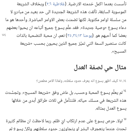
تأسست بعدما اكمل خدمته الارضية.‏ (‏
غلاطية ٦:‏٢
‏)‏ وبخلاف الشريعة
الموسوية السابقة،‏ تألفت هذه الشريعة الجديدة الى حد بعيد من مبادئ لا
من سلسلة اوامر مكتوبة.‏ لكنها تضمنت بعض الاوامر المباشرة.‏ وأحدها هو ما
دعاه يسوع «وصية جديدة».‏ فقد علَّم يسوع جميع أتباعه ان يحبوا بعضهم
بعضا كما أحبهم هو.‏
‏(‏
يوحنا ١٣:‏​٣٤،‏ ٣٥
‏)‏ نعم،‏ ان محبة التضحية بالذات
كانت ستصير السمة التي تميِّز جميع الذين يحيون بحسب «شريعة
المسيح».‏
مثال حي لصفة العدل
١٤،‏ ١٥ كيف اظهر يسوع انه يعرف حدود سلطته،‏ ولماذا الامر مطمئن؟‏
١٤
لم يعلِّم يسوع المحبة وحسب،‏ بل
عاش
وفق «شريعة المسيح».‏ وتجسَّدت
هذه الشريعة في مسلك حياته.‏ فلنتأمل في ثلاث طرائق أبدى من خلالها
يسوع العدل بمثاله.‏
١٥
اولا،‏ حرص يسوع على عدم ارتكاب ايّ ظلم.‏ ربما لاحظتَ ان مظالم كثيرة
تحدث عندما يتعجرف البشر او يتجاوزون حدود سلطتهم.‏ ولكنَّ يسوع لم