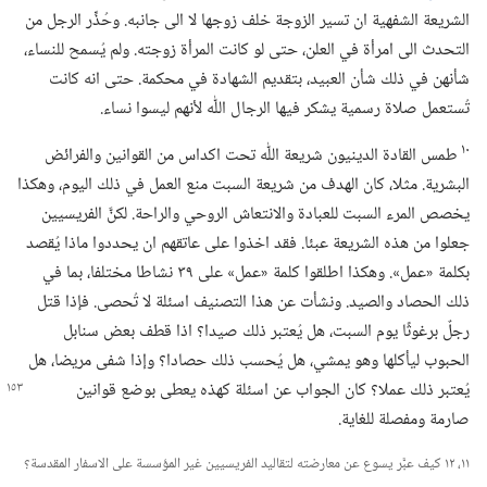
الشريعة الشفهية ان تسير الزوجة خلف زوجها لا الى جانبه.‏ وحُذِّر الرجل من
التحدث الى امرأة في العلن،‏ حتى لو كانت المرأة زوجته.‏ ولم يُسمح للنساء،‏
شأنهن في ذلك شأن العبيد،‏ بتقديم الشهادة في محكمة.‏ حتى انه كانت
تُستعمل صلاة رسمية يشكر فيها الرجال اللّٰه لأنهم ليسوا نساء.‏
١٠
طمس القادة الدينيون شريعة اللّٰه تحت اكداس من القوانين والفرائض
البشرية.‏ مثلا،‏ كان الهدف من شريعة السبت منع العمل في ذلك اليوم،‏ وهكذا
يخصص المرء السبت للعبادة والانتعاش الروحي والراحة.‏ لكنَّ الفريسيين
جعلوا من هذه الشريعة عبئا.‏ فقد اخذوا على عاتقهم ان يحددوا ماذا يُقصد
بكلمة «عمل».‏ وهكذا اطلقوا كلمة «عمل» على ٣٩ نشاطا مختلفا،‏ بما في
ذلك الحصاد والصيد.‏ ونشأت عن هذا التصنيف اسئلة لا تُحصى.‏ فإذا قتل
رجلٌ برغوثًا يوم السبت،‏ هل يُعتبر ذلك صيدا؟‏ اذا قطف بعض سنابل
الحبوب ليأكلها وهو يمشي،‏ هل يُحسب ذلك حصادا؟‏ وإذا شفى مريضا،‏ هل
يُعتبر ذلك
عملا؟‏ كان الجواب عن اسئلة كهذه يعطى بوضع قوانين
صارمة ومفصلة للغاية.‏
١١،‏ ١٢ كيف عبَّر يسوع عن معارضته لتقاليد الفريسيين غير المؤسسة على الاسفار المقدسة؟‏