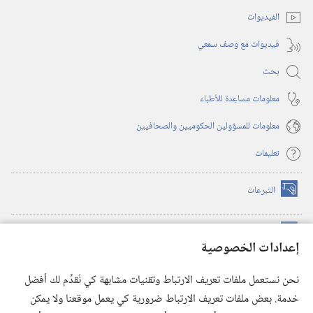
جديدة)
الفيديوات
فيديوات مع وصف سمعي
بحث
معلومات مساعِدة للأطباء
معلومات للمسؤولين الحكوميين والصحافيين
تعليمات
التبرعات
(يفتح
نافذة
جديدة)
مكتبة برج المراقبة الالكترونية
™
(يفتح
إعدادات الخصوصية
نافذة
JW Hub
جديدة)
(يفتح
نحن نستعمل ملفات تعريف الارتباط وتقنيات مشابهة كي نُقدِّم لك أفضل
نافذة
®
خدمة. بعض ملفات تعريف الارتباط ضرورية كي يعمل موقعنا ولا يمكن
تطبيق
JW Library
جديدة)