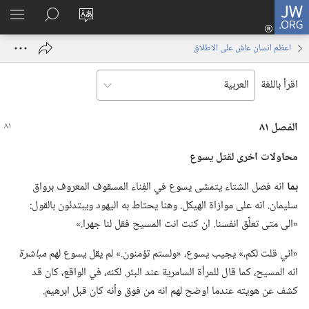
JW.ORG
تسجيل
تغيير
البحث
اظهر
الدخول
لغة
في
القائم
(يفتح
اعظم انسان عاش على الاطلاق
الموقع
JW.‎ORG
نافذة
جديدة)
اقرأ باللغة
الفصل ٨١
محاولات اخرى لقتل يسوع
بما
انه فصل الشتاء يتمشى يسوع في الفِناء المسقوف المعروف برواق
سليمان.‏ انه على موازاة الهيكل.‏ وهنا يحتاط به اليهود ويبتدئون بالقول:‏
«الى متى تعلِّق انفسنا.‏ ان كنت انت المسيح فقل لنا جهرا.‏»‏
‏«اني قلت لكم،‏» يجيب يسوع،‏ «ولستم تؤمنون.‏» لم يقل يسوع لهم
مباشرة
انه المسيح،‏ كما قال للمرأة السامرية عند البئر.‏ لكنه،‏ في الواقع،‏ كان قد
كشف عن هويته عندما اوضح لهم انه من فوق وأنه كان قبل ابرهيم.‏