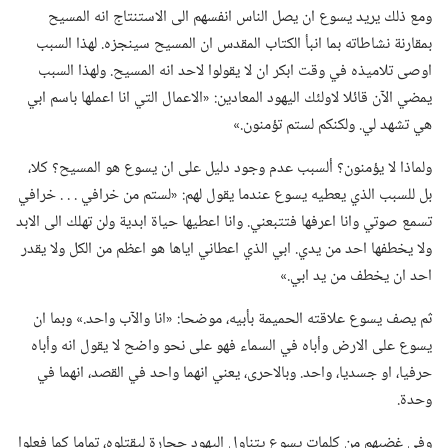
ومع ذلك يريد يسوع ان يصل الناس انفسهم الى الاستنتاج انه المسيح
بمقارنة نشاطاته بما انبأ الكتاب المقدس ان المسيح سينجزه.‏ لهذا السبب
اوصى تلاميذه في وقت ابكر ان لا يقولوا لاحد انه المسيح.‏ ولهذا السبب
يمضي الآن قائلا لاولئك اليهود المعادين:‏ «الاعمال التي انا اعملها باسم ابي
هي تشهد لي.‏ ولكنكم لستم تؤمنون.‏»‏
ولماذا لا يؤمنون؟‏ ألسبب عدم وجود دليل على ان يسوع هو المسيح؟‏ كلا،‏
بل للسبب الذي يعطيه يسوع عندما يقول لهم:‏ «لستم من خرافي .‏ .‏ .‏ خرافي
تسمع صوتي وانا اعرفها فتتبعني.‏ وانا اعطيها حياة ابدية ولن تهلك الى الابد
ولا يخطفها احد من يدي.‏ ابي الذي اعطاني اياها هو اعظم من الكل ولا يقدر
احد ان يخطف من يد ابي.‏»‏
ثم يصف يسوع علاقته الحميمة بأبيه،‏ موضحا:‏ «انا والآب واحد.‏» وبما ان
يسوع على الارض وأباه في السماء فهو على نحو واضح لا يقول انه وأباه
حرفيا،‏ او جسديا،‏ واحد.‏ وبالاحرى،‏ يعني انهما واحد في القصد،‏ انهما في
وحدة.‏
وفي غضبهم من كلمات يسوع يتناول اليهود حجارة ليقتلوه،‏ تماما كما فعلوا