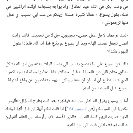
في وقت ابكر،‏ في اثناء عيد المظال.‏ واذ يواجه بشجاعة اولئك الراغبين في
قتله،‏ يقول يسوع:‏ «اعمالا كثيرة حسنة أريتكم من عند ابي.‏ بسبب اي عمل
منها ترجمونني.‏»‏
‏«لسنا نرجمك لاجل عمل حسن،‏» يجيبون،‏ «بل لاجل تجديف.‏ فانك وانت
انسان تجعل نفسك الها.‏» وبما ان يسوع لم يدَّعِ قط انه اله،‏ فلماذا يقول
اليهود هكذا؟‏
ذلك لان يسوع على ما يتضح ينسب الى نفسه قوات يعتقدون انها لله بشكل
مطلق.‏ مثلا،‏ قال عن ‹الخراف› قبل لحظات،‏ «انا اعطيها حياة ابدية،‏» الامر
الذي لا يستطيع ايّ انسان ان يفعله.‏ ولكنّ اليهود يتغاضون عن واقع اعتراف
يسوع بنيل السلطة من ابيه.‏
أما ان يسوع يقول انه ادنى من الله فيظهره بعد ذلك بطرح السؤال:‏ «أليس
مكتوبا في ناموسكم [في
المزمور ٨٢:‏٦
‏] انا قلت انكم آلهة.‏ ان قال آلهة لاولئك
الذين صارت اليهم كلمة الله .‏ .‏ .‏ فالذي قدَّسه الآب وأرسله الى العالم أتقولون
له انك تجدّف لاني قلت اني ابن الله.‏»‏