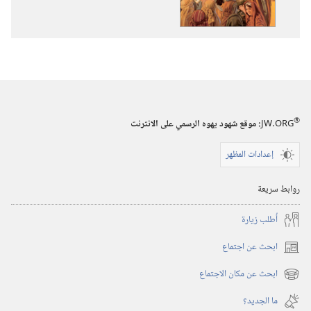
انسان
عاش
على
الاطلاق
®
JW.ORG
:‏ موقع شهود يهوه الرسمي على الانترنت
إعدادات المظهر
روابط سريعة
أُطلب زيارة
ابحث عن اجتماع
(يفتح
نافذة
ابحث عن مكان الاجتماع
(يفتح
جديدة)
نافذة
ما الجديد؟‏