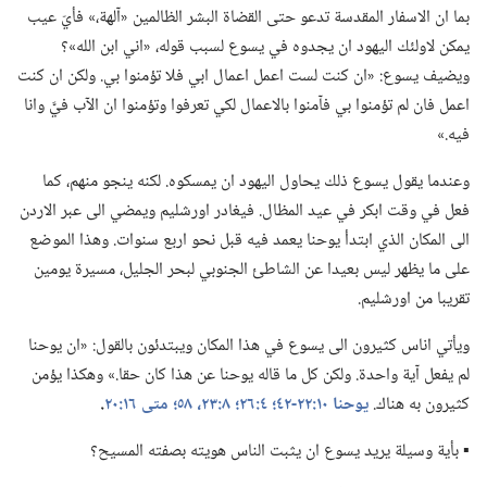
بما ان الاسفار المقدسة تدعو حتى القضاة البشر الظالمين «آلهة،‏» فأيّ عيب
يمكن لاولئك اليهود ان يجدوه في يسوع لسبب قوله،‏ «اني ابن الله»؟‏
ويضيف يسوع:‏ «ان كنت لست اعمل اعمال ابي فلا تؤمنوا بي.‏ ولكن ان كنت
اعمل فان لم تؤمنوا بي فآمنوا بالاعمال لكي تعرفوا وتؤمنوا ان الآب فيَّ وانا
فيه.‏»‏
وعندما يقول يسوع ذلك يحاول اليهود ان يمسكوه.‏ لكنه ينجو منهم،‏ كما
فعل في وقت ابكر في عيد المظال.‏ فيغادر اورشليم ويمضي الى عبر الاردن
الى المكان الذي ابتدأ يوحنا يعمد فيه قبل نحو اربع سنوات.‏ وهذا الموضع
على ما يظهر ليس بعيدا عن الشاطئ الجنوبي لبحر الجليل،‏ مسيرة يومين
تقريبا من اورشليم.‏
ويأتي اناس كثيرون الى يسوع في هذا المكان ويبتدئون بالقول:‏ «ان يوحنا
لم يفعل آية واحدة.‏ ولكن كل ما قاله يوحنا عن هذا كان حقا.‏» وهكذا يؤمن
كثيرون به هناك.‏
يوحنا ١٠:‏٢٢-‏٤٢؛‏
٤:‏٢٦؛‏
٨:‏​٢٣،‏
٥٨؛‏
متى ١٦:‏٢٠
‏.‏
▪ بأية وسيلة يريد يسوع ان يثبت الناس هويته بصفته المسيح؟‏