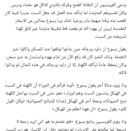
يدّعي الفريسيون ان التقاط القمح وفركه بالايدي للاكل هو حصاد ودرس.‏
ولكنّ تفسيرهم المتزمت لما يتألف منه العمل قد جعل السبت عبءا فيما كان
القصد منه وقتا مبهجا بنّاء روحيا.‏ لذلك يردّ يسوع بمثالين من الاسفار
المقدسة ليبيّن ان يهوه الله لم يقصد قط تطبيقا متزمتا غير لائق كهذا
لشريعته عن السبت.‏
يقول يسوع ان داود ورجاله حين جاعوا توقفوا عند المسكن واكلوا خبز
التقدمة.‏ وذلك الخبز كان قد رُفع الآن من امام يهوه واستُبدل به خبز سخن،‏
وكان يُحفظ عادةً ليأكله الكهنة.‏ إلا ان داود ورجاله،‏ في هذه الحال،‏ لم يدانوا
لاكله.‏
واذ يزود مثالا آخر يقول يسوع:‏ «أوما قرأتم في التوراة أن الكهنة في السبت
في الهيكل يدنسون السبت وهم ابرياء.‏» نعم،‏ حتى في السبت يواصل الكهنة
ذبح الحيوانات وعملا آخر في الهيكل إعدادا للذبائح الحيوانية!‏ «ولكن اقول
لكم،‏» يقول يسوع،‏ «ان ههنا اعظم من الهيكل.‏»‏
واذ يلوم الفريسيين يتابع يسوع:‏ «فلو علمتم ما هو.‏ اني اريد رحمة لا
ذبيحة.‏ لما حكمتم على الابرياء.‏» ثم يختتم:‏ «فان ابن الانسان هو رب السبت