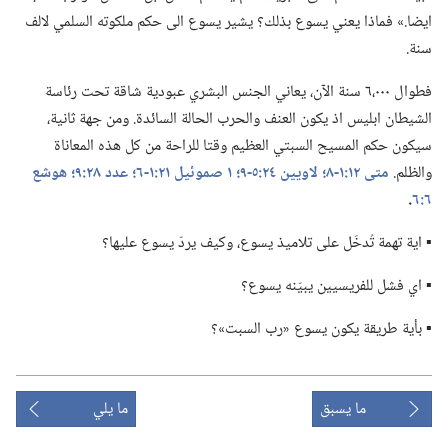
ايضا.‏» فماذا يعني يسوع بذلك؟‏ يشير يسوع الى حكم ملكوته السلمي لالف
سنة.‏
فطوال ٠٠٠،‏٦ سنة الآن،‏ يعاني الجنس البشري عبودية شاقة تحت رئاسة
الشيطان ابليس اذ يكون العنف والحرب الحالة السائدة.‏ ومن جهة ثانية،‏
سيكون حكم المسيح السبتي العظيم وقتا للراحة من كل هذه المعاناة
والظلم.‏
متى ١٢:‏​١-‏٨؛‏
لاويين ٢٤:‏​٥-‏٩؛‏
١ صموئيل ٢١:‏​١-‏٦؛‏
عدد ٢٨:‏٩؛‏
هوشع
٦:‏٦
‏.‏
▪ اية تهمة تُدخَل على تلاميذ يسوع،‏ وكيف يردّ يسوع عليها؟‏
▪ اي فشل للفريسيين يبيّنه يسوع؟‏
▪ بأية طريقة يكون يسوع «رب السبت»؟‏
ما يسبق
ما يلي