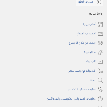
إعدادات المظهر
روابط سريعة
أُطلب زيارة
ابحث عن اجتماع
(يفتح
نافذة
ابحث عن مكان الاجتماع
(يفتح
جديدة)
نافذة
ما الجديد؟‏
جديدة)
الفيديوات
فيديوات مع وصف سمعي
بحث
معلومات مساعِدة للأطباء
معلومات للمسؤولين الحكوميين والصحافيين