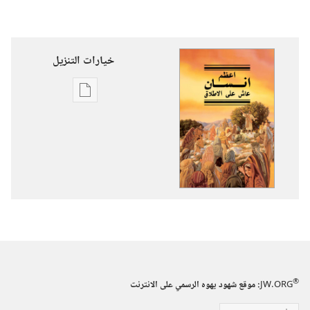
خيارات التنزيل
خيارات
تنزيل
الاصدارات
اعظم
انسان
عاش
على
الاطلاق
®
JW.ORG
:‏ موقع شهود يهوه الرسمي على الانترنت