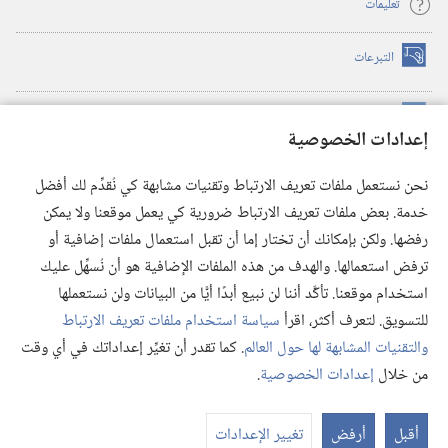
تعليمات
التبرعات
(يفتح
نافذة
جديدة)
مكتبة برج المراقبة الالكترونية
™
(يفتح
إعدادات الخصوصية
نافذة
JW Hub
جديدة)
(يفتح
نحن نستعمل ملفات تعريف الارتباط وتقنيات مشابهة كي نُقدِّم لك أفضل
نافذة
®
خدمة. بعض ملفات تعريف الارتباط ضرورية كي يعمل موقعنا ولا يمكن
تطبيق
JW Library
جديدة)
رفضها. ولكن بإمكانك أن تختار إما أن تقبل استعمال ملفات إضافية أو
مكتبة برج المراقبة
ترفض استعمالها. والهدف من هذه الملفات الإضافية هو أن نُسهِّل عليك
استخدام موقعنا. تأكَّد أننا لن نبيع أبدًا أيًّا من البيانات ولن نستعملها
للتسويق. لتعرف أكثر، اقرأ
سياسة استخدام ملفات تعريف الارتباط
والتقنيات المشابهة لها حول العالم
. كما تقدر أن تغيِّر إعداداتك في أي وقت
Copyright
© 2026 .Watch Tower Bible and Tract Society of Pennsylvania
من خلال
إعدادات الخصوصية
.
شروط الاستخدام
|
سياسة الخصوصية
|
إعدادات الخصوصية
عر
الم
أقبل
أرفض
تغيير الإعدادات