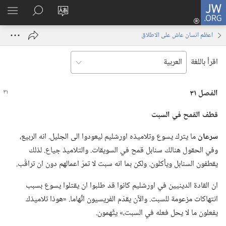
JW.ORG
تسجيل
تغيير
البحث
اظهر
الدخول
لغة
في
القائم
(يفتح
اعظم انسان عاش على الاطلاق
الموقع
JW.‎ORG
نافذة
جديدة)
اقرأ باللغة
الفصل ٣١
قطف القمح في السبت
سرعان
ما يترك يسوع وتلاميذه اورشليم ليعودوا الى الجليل.‏ انه الربيع،‏
وفي الحقول هنالك سنابل قمح في السويقات.‏ والتلاميذ جياع.‏ لذلك
يقطفون السنابل ويأكلون.‏ ولكن بما انه سبت لا تمرّ اعمالهم دون ان تراقَب.‏
ان القادة الدينيين في اورشليم كانوا قد طلبوا ان يقتلوا يسوع بسبب
انتهاكات مزعومة للسبت.‏ والآن يقدّم الفريسيون اتِّهاما.‏ «هوذا تلاميذك
يفعلون ما لا يحل فعله في السبت،‏» يتَّهمون.‏