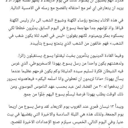
مدرك انهم يطلبون ان يقتلوه.‏ لذلك في يوم الاربعاء لا يُظهر نفسه جهرا،‏ اذ لا
يريد ان يتعارض اي امر مع احتفاله بالفصح مع رسله في الامسية التالية.‏
في هذه الاثناء يجتمع رؤساء الكهنة وشيوخ الشعب الى دار رئيس الكهنة
قيافا.‏ واذ تؤلمهم جدا مهاجمة يسوع في اليوم السابق،‏ يدبِّرون خططا لكي
يمسكوه بمكر ويميتوه.‏ لكنهم يقولون:‏ «ليس في العيد لئلا يكون شغب في
الشعب.‏» فهم خائفون من الشعب الذي يتمتع يسوع بتأييده.‏
وفيما القادة الدينيون يتآمرون بخبث ليقتلوا يسوع،‏ يستقبلون زائرا.‏
ولدهشتهم يكون واحدا من رسل يسوع،‏ يهوذا الاسخريوطي،‏ الذي غرس
فيه الشيطان فكرة تسليم سيده الدنيئة!‏ وكم يكون فرحهم عظيما عندما
يسأل يهوذا:‏ «ماذا تريدون ان تعطوني وانا اسلّمه اليكم.‏» فيعاهدونه بسرور
ان يدفعوا له ٣٠ من الفضة،‏ ثمن عبد بحسب عهد الناموس الموسوي.‏ ومن
ذلك الوقت يطلب يهوذا فرصة ليسلِّم يسوع اليهم خِلْوًا من جمع.‏
ويبدأ ١٣ نيسان قمري عند الغروب يوم الاربعاء.‏ لقد وصل يسوع من اريحا
يوم الجمعة،‏ ولذلك هذه هي الليلة السادسة والاخيرة التي يقضيها في بيت
عنيا.‏ وفي اليوم التالي،‏ الخميس،‏ سيلزم صنع الإعدادات الاخيرة للفصح،‏