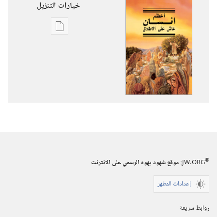
خيارات التنزيل
خيارات
تنزيل
الاصدارات
اعظم
انسان
عاش
على
الاطلاق
®
JW.ORG
:‏ موقع شهود يهوه الرسمي على الانترنت
إعدادات المظهر
روابط سريعة