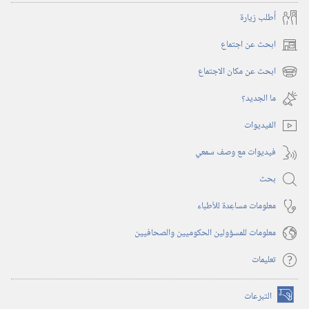
أُطلب زيارة
ابحث عن اجتماع
(يفتح
نافذة
ابحث عن مكان الاجتماع
(يفتح
جديدة)
نافذة
ما الجديد؟‏
جديدة)
الفيديوات
فيديوات مع وصف سمعي
بحث
معلومات مساعِدة للأطباء
معلومات للمسؤولين الحكوميين والصحافيين
تعليمات
التبرعات
(يفتح