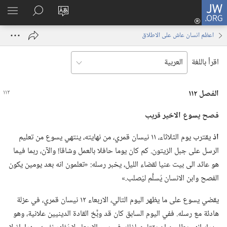
JW.ORG
تسجيل
تغيير
البحث
اظهر
الدخول
لغة
في
القائم
(يفتح
اعظم انسان عاش على الاطلاق
الموقع
JW.‎ORG
نافذة
جديدة)
اقرأ باللغة
الفصل ١١٢
فصح يسوع الاخير قريب
اذ
يقترب يوم الثلاثاء،‏ ١١ نيسان قمري،‏ من نهايته،‏ ينتهي يسوع من تعليم
الرسل على جبل الزيتون.‏ كم كان يوما حافلا بالعمل وشاقا!‏ والآن،‏ ربما فيما
هو عائد الى بيت عنيا لقضاء الليل،‏ يخبر رسله:‏ «تعلمون انه بعد يومين يكون
الفصح وابن الانسان يُسلَّم ليُصلب.‏»‏
يقضي يسوع على ما يظهر اليوم التالي،‏ الاربعاء ١٢ نيسان قمري،‏ في عزلة
هادئة مع رسله.‏ ففي اليوم السابق كان قد وبَّخ القادة الدينيين علانية،‏ وهو