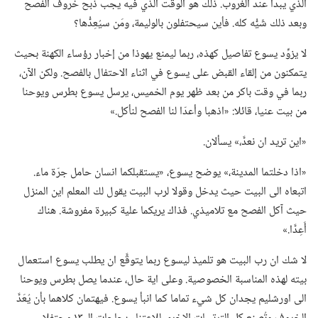
الذي يبدأ عند الغروب.‏ ذلك هو الوقت الذي فيه يجب ذبح خروف الفصح
وبعد ذلك شَيُّه كله.‏ فأين سيحتفلون بالوليمة،‏ ومَن سيُعِدُّها؟‏
لا يزوِّد يسوع تفاصيل كهذه،‏ ربما ليمنع يهوذا من إخبار رؤساء الكهنة بحيث
يتمكنون من إلقاء القبض على يسوع في اثناء الاحتفال بالفصح.‏ ولكن الآن،‏
ربما في وقت باكر من بعد ظهر يوم الخميس،‏ يرسل يسوع بطرس ويوحنا
من بيت عنيا،‏ قائلا:‏ «اذهبا وأعدّا لنا الفصح لنأكل.‏»‏
‏«اين تريد ان نعدَّ،‏» يسألان.‏
‏«اذا دخلتما المدينة،‏» يوضح يسوع،‏ «يستقبلكما انسان حامل جرّة ماء.‏
اتبعاه الى البيت حيث يدخل وقولا لرب البيت يقول لك المعلم اين المنزل
حيث آكل الفصح مع تلاميذي.‏ فذاك يريكما علية كبيرة مفروشة.‏ هناك
أَعِدَّا.‏»‏
لا شك ان رب البيت هو تلميذ ليسوع ربما يتوقَّع ان يطلب يسوع استعمال
بيته لهذه المناسبة الخصوصية.‏ وعلى اية حال،‏ عندما يصل بطرس ويوحنا
الى اورشليم يجدان كل شيء تماما كما انبأ يسوع.‏ فيهتمان كلاهما بأن يُعَدَّ