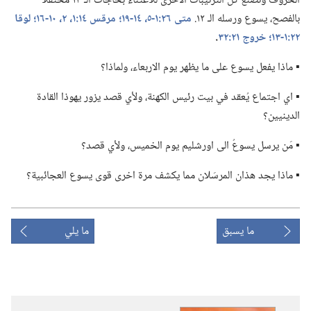
الخروف وتُصنع كل الترتيبات الاخرى للاعتناء بحاجات الـ‍ ١٣ محتفلا
بالفصح،‏ يسوع ورسله الـ‍ ١٢.‏
متى ٢٦:‏١-‏٥،‏
١٤-‏١٩؛‏
مرقس ١٤:‏١،‏ ٢،‏
١٠-‏١٦؛‏
لوقا
٢٢:‏١-‏١٣؛‏
خروج ٢١:‏٣٢
‏.‏
▪ ماذا يفعل يسوع على ما يظهر يوم الاربعاء،‏ ولماذا؟‏
▪ اي اجتماع يُعقد في بيت رئيس الكهنة،‏ ولأي قصد يزور يهوذا القادة
الدينيين؟‏
▪ مَن يرسل يسوعُ الى اورشليم يوم الخميس،‏ ولأي قصد؟‏
▪ ماذا يجد هذان المرسَلان مما يكشف مرة اخرى قوى يسوع العجائبية؟‏
ما يسبق
ما يلي