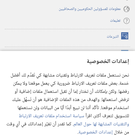
معلومات للمسؤولين الحكوميين والصحافيين
تعليمات
التبرعات
(يفتح
نافذة
جديدة)
مكتبة برج المراقبة الالكترونية
™
(يفتح
إعدادات الخصوصية
نافذة
JW Hub
جديدة)
(يفتح
نحن نستعمل ملفات تعريف الارتباط وتقنيات مشابهة كي نُقدِّم لك أفضل
نافذة
®
خدمة. بعض ملفات تعريف الارتباط ضرورية كي يعمل موقعنا ولا يمكن
تطبيق
JW Library
جديدة)
رفضها. ولكن بإمكانك أن تختار إما أن تقبل استعمال ملفات إضافية أو
مكتبة برج المراقبة
ترفض استعمالها. والهدف من هذه الملفات الإضافية هو أن نُسهِّل عليك
استخدام موقعنا. تأكَّد أننا لن نبيع أبدًا أيًّا من البيانات ولن نستعملها
للتسويق. لتعرف أكثر، اقرأ
سياسة استخدام ملفات تعريف الارتباط
والتقنيات المشابهة لها حول العالم
. كما تقدر أن تغيِّر إعداداتك في أي وقت
Copyright
© 2026 .Watch Tower Bible and Tract Society of Pennsylvania
من خلال
إعدادات الخصوصية
.