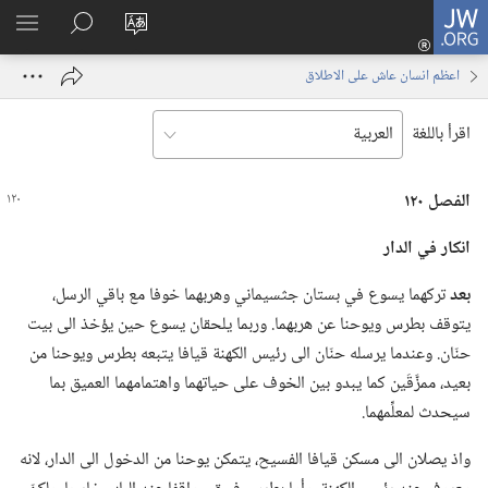
JW.ORG
تسجيل
تغيير
البحث
اظهر
الدخول
لغة
في
القائم
(يفتح
اعظم انسان عاش على الاطلاق
الموقع
JW.‎ORG
نافذة
جديدة)
اقرأ باللغة
الفصل ١٢٠
انكار في الدار
بعد
تركهما يسوع في بستان جثسيماني وهربهما خوفا مع باقي الرسل،‏
يتوقف بطرس ويوحنا عن هربهما.‏ وربما يلحقان يسوع حين يؤخذ الى بيت
حنّان.‏ وعندما يرسله حنّان الى رئيس الكهنة قيافا يتبعه بطرس ويوحنا من
بعيد،‏ ممزَّقَين كما يبدو بين الخوف على حياتهما واهتمامهما العميق بما
سيحدث لمعلِّمهما.‏
واذ يصلان الى مسكن قيافا الفسيح،‏ يتمكن يوحنا من الدخول الى الدار،‏ لانه