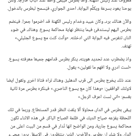
معروف عند رئيس الكهنة.‏ وأما بطرس فيبقى واقفا عند الباب خارجا.‏ ولكنّ
يوحنا يعود بسرعة ويكلِّم البوابة،‏ احدى الجواري،‏ فيُسمح لبطرس بالدخول.‏
والآن هنالك برد،‏ وكان عبيد وخدام رئيس الكهنة قد اضرموا جمرا.‏ فينضم
بطرس اليهم ليستدفئ فيما ينتظر نهاية محاكمة يسوع.‏ وهناك،‏ في ضوء
النار،‏ تتفرس فيه البوابة التي ادخلته.‏ «وأنت كنت مع يسوع الجليلي،‏»
تهتف.‏
واذ يضطرب عند تحديد هويته،‏ ينكر بطرس قدامهم جميعا معرفته يسوع.‏
«لست ادري ولا افهم ما تقولين،‏» يقول.‏
عند ذلك يخرج بطرس الى قرب الدهليز.‏ وهناك تراه فتاة اخرى وتقول ايضا
لاولئك الواقفين:‏ «وهذا كان مع يسوع الناصري.‏» فينكره بطرس مرة ثانية
بقسم:‏ «اني لست اعرف الرجل.‏»‏
يبقى بطرس في الدار،‏ محاولا ألا يلفت النظر قدر المستطاع.‏ وربما في تلك
اللحظة يفزعه صياح الديك في ظلمة الصباح الباكر.‏ في هذه الاثناء تكون
محاكمة يسوع جارية،‏ ومن الواضح انها تُدار في قسم من البيت اعلى من
الدار.‏ ولا شك ان بطرس والآخرين الذين ينتظرون في الاسفل يرون مجيء