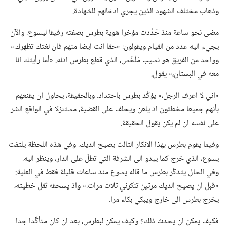
وذهاب مختلف الشهود الذين يجري ادخالهم للشهادة.‏
مضى نحو ساعة منذ حُدِّدت مؤخرا هوية بطرس بصفته رفيقا ليسوع.‏ والآن
يجيء اليه عدد من القيام ويقولون:‏ «حقا انت ايضا منهم فان لغتك تظهرك.‏»
وواحد من الفريق هو نسيب مَلْخُس،‏ الذي قطع بطرس اذنه.‏ «أما رأيتك انا
معه في البستان،‏» يقول.‏
‏«اني لا اعرف الرجل،‏» يؤكِّد بطرس باحتداد.‏ وبالحقيقة،‏ يحاول ان يقنعهم
بأنهم جميعا مخطئون اذ يلعن ويحلف على القضية،‏ مستنزلا في الواقع الشر
على نفسه ان لم يكن يقول الحقيقة.‏
وفيما يقوم بطرس بهذا الانكار الثالث يصيح الديك.‏ وفي هذه اللحظة يلتفت
يسوع،‏ الذي خرج كما يبدو الى الشرفة التي تطلّ على الدار،‏ وينظر اليه.‏
وفي الحال يتذكَّر بطرس ما قاله يسوع منذ ساعات قليلة فقط في العلية:‏
«قبل ان يصيح الديك مرتين تنكرني ثلاث مرات.‏» واذ يسحقه ثقل خطيته،‏
يخرج بطرس الى خارج ويبكي بكاء مرا.‏
فكيف يمكن ان يحدث ذلك؟‏ وكيف يمكن لبطرس،‏ بعد ان كان متأكِّدا جدا