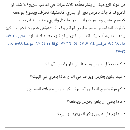
من قوته الروحية،‏ ان ينكر معلِّمه ثلاث مرات في تعاقب سريع؟‏ لا شك ان
الظروف فاجأت بطرس دون ان يدري.‏ فالحقيقة تُحرَّف،‏ ويسوع يوصف
كمجرم حقير.‏ وما هو صواب يبدو خاطئا،‏ والبريء مذنبا.‏ لذلك،‏ بسبب
ضغوط المناسبة،‏ يخسر بطرس اتزانه.‏ وفجأة يتشوَّش شعوره اللائق بالولاء؛‏
ولتعاسته يُشِلّه خوف الانسان.‏ فنرجو ان لا يحدث ذلك لنا ابدا!‏
متى ٢٦:‏​٥٧،‏
٥٨،‏
٦٩-‏٧٥؛‏
مرقس ١٤:‏​٣٠،‏
٥٣،‏ ٥٤،‏
٦٦-‏٧٢؛‏
لوقا ٢٢:‏٥٤-‏٦٢؛‏
يوحنا ١٨:‏١٥-‏١٨،‏
٢٥-‏٢٧
‏.‏
▪ كيف يدخل بطرس ويوحنا الى دار رئيس الكهنة؟‏
▪ فيما يكون بطرس ويوحنا في الدار،‏ ماذا يجري في البيت؟‏
▪ كم مرة يصيح الديك،‏ وكم مرة ينكر بطرس معرفته المسيح؟‏
▪ ماذا يعني ان يلعن بطرس ويحلف؟‏
▪ ماذا يجعل بطرس ينكر انه يعرف يسوع؟‏