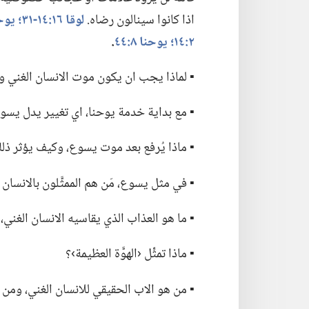
اذا كانوا سينالون رضاه.‏
لوقا ١٦:‏​١٤-‏٣١؛‏
يوحنا ٩:‏
٢:‏١٤؛‏
يوحنا ٨:‏٤٤
‏.‏
▪ لماذا يجب ان يكون موت الانسان الغني ولعا
▪ مع بداية خدمة يوحنا،‏ اي تغيير يدل يسو
▪ ماذا يُرفع بعد موت يسوع،‏ وكيف يؤثر ذل
▪ في مثل يسوع،‏ مَن هم الممثَّلون بالانسان ا
▪ ما هو العذاب الذي يقاسيه الانسان الغني،
▪ ماذا تمثِّل ‹الهوَّة العظيمة›؟‏
▪ من هو الاب الحقيقي للانسان الغني،‏ ومن