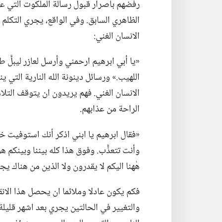
رفضهم باصرار قبول رسالة الملكوت التي علّ
الظاهري السابق.‏ وفي الواقع،‏ يجري التكلم
الانسان الغني:‏
‏«يا أبي ابرهيم ارحمني وأرسل لعازر ليبلَّ 
اللهيب.‏» ورسائل دينونة الله النارية التي 
الانسان الغني.‏ فهم يريدون ان يتوقف التلام
الراحة من عذابهم.‏
‏«فقال ابرهيم يا ابني اذكر أنك استوفيت خي
وأنت تتعذَّب.‏ وفوق هذا كله بيننا وبينكم ه
هٰهنا اليكم لا يقدرون ولا الذين من هناك يجتاز
فكم يكون عادلا وملائما ان يحصل هذا الان