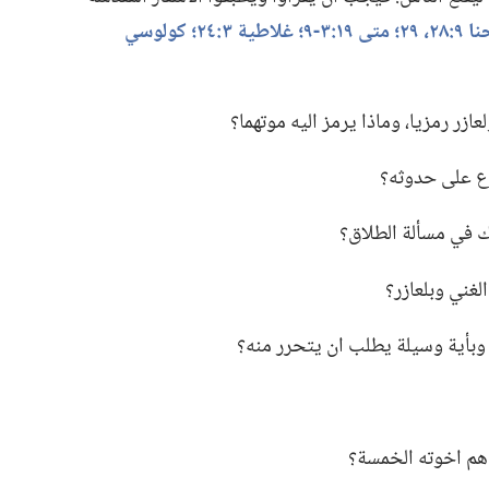
٢٨،‏ ٢٩؛‏
متى ١٩:‏٣-‏٩؛‏
غلاطية ٣:‏٢٤؛‏
كولوسي
زر رمزيا،‏ وماذا يرمز اليه موتهما؟‏
ع على حدوثه؟‏
ك في مسألة الطلاق؟‏
لغني وبلعازر؟‏
‏ وبأية وسيلة يطلب ان يتحرر منه؟‏
 هم اخوته الخمسة؟‏