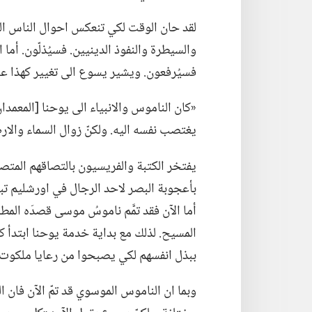
لقد حان الوقت لكي تنعكس احوال الناس الذي
والسيطرة والنفوذ الدينيين.‏ فسيُذلّون.‏ أ
فسيُرفعون.‏ ويشير يسوع الى تغيير كهذا عن
‏«كان الناموس والانبياء الى يوحنا [المعمدا
يغتصب نفسه اليه.‏ ولكنّ زوال السماء والا
يفتخر الكتبة والفريسيون بالتصاقهم المتصنّ
بأعجوبة البصر لاحد الرجال في اورشليم تباهوا
أما الآن فقد تمَّم ناموسُ موسى قصدَه المطلو
المسيح.‏ لذلك مع بداية خدمة يوحنا ابتدأ 
ببذل انفسهم لكي يصبحوا من رعايا ملكوت ال
وبما ان الناموس الموسوي قد تمّ الآن فان 