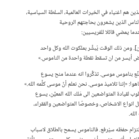
ن هم اغنياء في الخيرات العالمية،‏ السلطة السياسية،‏
ما الناس الذين يشعرون بحاجتهم الروحية
دما يمضي قائلا للفريسيين:‏
ن].‏ ومن ذلك الوقت يُبشَّر بملكوت الله وكل واحد
رض أيسر من ان تسقط نقطة واحدة من الناموس.‏»‏
ِع بناموس موسى.‏ تذكَّروا انه عندما منح يسوع
:‏ «إننا تلاميذ موسى.‏ نحن نعلم أنّ موسى كلَّمه الله.‏»
ب لقيادة المتواضعين الى مَلك الله المعيَّن،‏ يسوع
كل انواع الاشخاص،‏ وخصوصًا المتواضعين والفقراء،‏
له.‏
التزام حفظه سيُرفع.‏ فالناموس يسمح بالطلاق لاسباب