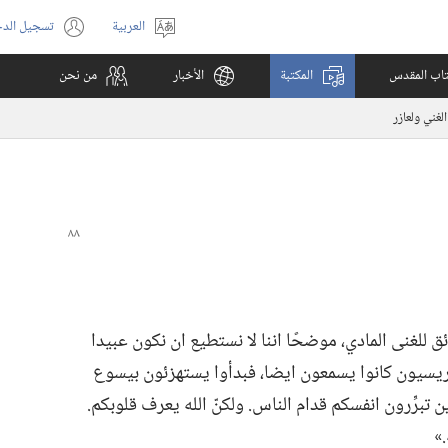
العربية
تسجيل الد
اختر
(يفتح
اللغة
نافذة
كتاب المقدس
المكتبة
الأخبار
من نحن
جديدة)
الغني ولعازر
ق للغنى المادي،‏ موضحًا اننا لا نستطيع ان نكون عبيدا
لفريسيون كانوا يسمعون ايضا،‏ فبدأوا يستهزئون بيسوع
ين تبرِّرون انفسكم قدام الناس.‏ ولكنّ الله يعرف قلوبكم.‏
‏