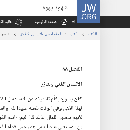
JW.ORG
شهود يهوه
الصفحة الرئيسية
تعاليم ال
المكتبة
الكتب
اعظم انسان عاش على الاطلاق
الانسان 
الفصل ٨٨
الانسان الغني ولعازر
كان
يسوع يكلِّم تلاميذه عن الاستعمال اللائ
لهذا الغنى وفي الوقت نفسه عبيدا لله.‏ وا
لأنهم محبون للمال.‏ لذلك قال لهم:‏ «انتم الذ
إن المستعلي عند الناس هو رجس قدام الله.‏»