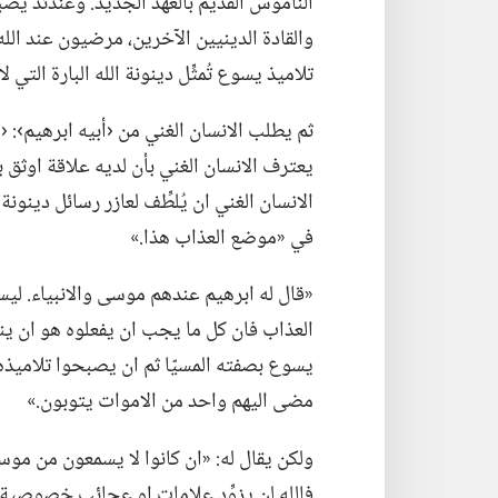
الناموس القديم بالعهد الجديد.‏ وعندئذ يصب
والقادة الدينيين الآخرين،‏ مرضيون عند الله.
تلاميذ يسوع تُمثِّل دينونة الله البارة التي لا 
ثم يطلب الانسان الغني من ‹أبيه ابرهيم›:‏ ‹
يعترف الانسان الغني بأن لديه علاقة اوثق ب
الانسان الغني ان يُلطِّف لعازر رسائل دينونة
في «موضع العذاب هذا.‏»‏
‏«قال له ابرهيم عندهم موسى والانبياء.‏ لي
العذاب فان كل ما يجب ان يفعلوه هو ان ينت
يسوع بصفته المسيّا ثم ان يصبحوا تلاميذه.‏ و
مضى اليهم واحد من الاموات يتوبون.‏»‏
ولكن يقال له:‏ «ان كانوا لا يسمعون من موسى
فالله لن يزوِّد علامات او عجائب خصوصية لي