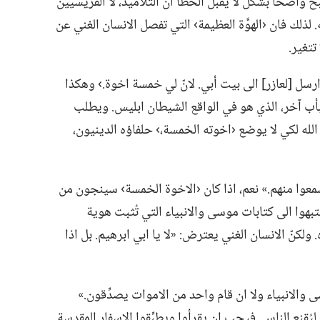
ح واضحا بشكل لا يقبل الخطأ ان التلاميذ،‏ لا الفريسيين
‏ لذلك فان ‹الهوَّة العظيمة› التي تفصل الانسان الغني عن
تتغير.‏
ارسل [لعازر] الى بيت أبي.‏ لانّ لي خمسة اخوة.‏› وهكذا
أب آخر،‏ الذي هو في الواقع الشيطان ابليس.‏ ويطلب
 الله لكي لا يوضع ‹اخوته الخمسة،‏› حلفاؤه الدينيون،‏
سمعوا منهم.‏» نعم،‏ اذا كان ‹الاخوة الخمسة› سينجون من
بهوا الى كتابات موسى والانبياء التي تُثبت هوية
لكنّ الانسان الغني يعترض:‏ «لا يا ابي ابرهيم.‏ بل اذا
 والانبياء ولا ان قام واحد من الاموات يصدِّقون.‏»
ُقنع الناس.‏ فيجب ان يقرأوا ويطبِّقوا الاسفار المقدسة