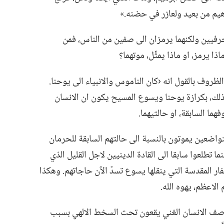
يم من بعيد ولعازر في حضنه.‏»‏
رفيين ولكنهما يرمزان الى صفين من الناس،‏ فمن
 يرمز،‏ او ماذا يمثِّل،‏ موتهما؟‏
ظروف بالقول انه ‹كان الناموس والانبياء الى يوحنا.‏
ولذلك،‏ بكرازة يوحنا ويسوع المسيح يكون ان الانسان
ما السابقة،‏ او حالتيهما.‏
تواضعين يموتون بالنسبة الى حالتهم السابقة للحرمان
ا تطلعوا سابقا الى القادة الدينيين لاجل القليل الذي
ر المقدسة التي ينقلها يسوع تسدّ الآن حاجاتهم.‏ وهكذا
اعظم،‏ يهوه الله.‏
ن صف الانسان الغني يقعون تحت السخط الالهي بسبب