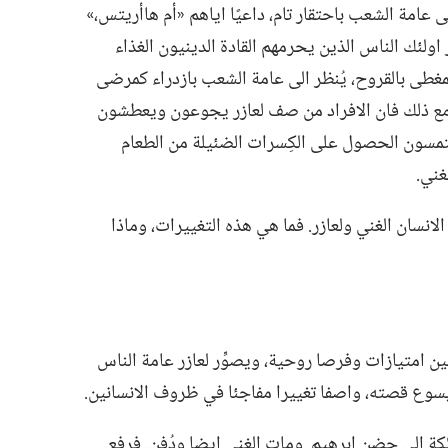
عامة الشعب باحتقار تام،‏ داعيًا اياهم «أم هاأريتس،‏»
 اولئك الناس الذين يحرمهم القادة الدينيون الغذاء
 المغطى بالقروح،‏ يُنظر الى عامة الشعب بازدراء كمرضى
مع ذلك فان الافراد من صف لعازر يجوعون ويعطشون
يلتمسون الحصول على الكِسرات الضئيلة من الطعام
ني.‏
سان الغني ولعازر.‏ فما هي هذه التغييرات،‏ وماذا
وحين امتيازات وفرصا روحية،‏ ويصوِّر لعازر عامة الناس
يسوع قصته،‏ واصفا تغييرا مفاجئا في ظروف الانسانين.‏
ة الى حضن ابرهيم.‏ ومات الغني ايضا ودُفن.‏ فرفع