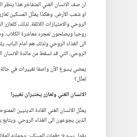
ان صف الانسان الغني المتفاخر هذا ينظر الى 
او شعب الأرض.‏ وهكذا يمثِّل المسكين لعازر
الروحي والامتيازات اللائقة.‏ لذلك،‏ كلعازر
روحيا ويصلحون لمجرد معاشرة الكلاب.‏ و
الى الغذاء الروحي ولذلك هم امام الباب،‏ 
الروحي،‏ التي قد تسقط من مائدة الانسان الغ
يمضي يسوع الآن واصفا تغييرات في حالة الان
تمثِّل؟‏
الانسان الغني ولعازر يختبران تغييرا
يمثِّل الانسان الغني القادة الدينيين الممن
الذين يجوعون الى الغذاء الروحي.‏ ويتابع 
يقول يسوع:‏ «فمات المسكين وحملته الملائك