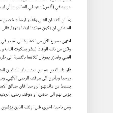
عينيه في (‏آذس)‏ وهو في العذاب ورأى ابره
بما ان الانسان الغني ولعازر ليسا شخصين ح
المنطقي ان يكون موتهما ايضا رمزيا.‏ فالى ماذا
انتهى يسوع الآن من الاشارة الى تغيير في ال
ولكن من ذلك الوقت يُبشَّر بملكوت الله.‏› 
الغني ولعازر يموتان كلاهما بالنسبة الى ظروفه
فاولئك الذين هم من صف لعازر التائبين الم
روحيا ويأتون الى موقف الرضى الالهي.‏ وبينم
يسقط من مائدتهم الروحية فان حقائق الاسفا
يؤتى بهم الى حضن،‏ او موقف رضى،‏ ابرهيم ال
ومن ناحية اخرى،‏ فان اولئك الذين يؤلفو