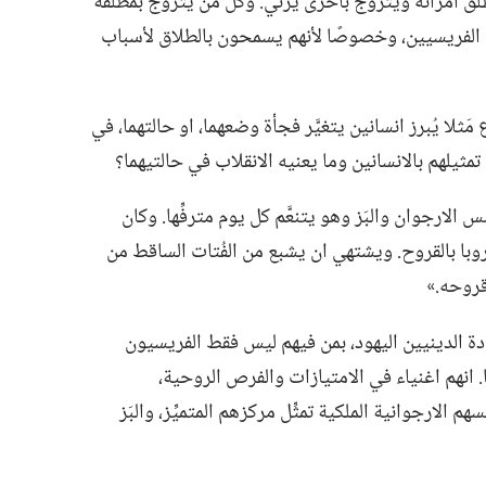
لق امرأته ويتزوج بأخرى يزني.‏ وكل من يتزوج بمطلَّقة
لفريسيين،‏ وخصوصًا لأنهم يسمحون بالطلاق لأسباب
ثلا يُبرز انسانين يتغيَّر فجأة وضعهما،‏ او حالتهما،‏ في
مثيلهم بالانسانين وما يعنيه الانقلاب في حالتيهما؟‏
الارجوان والبَز وهو يتنعَّم كل يوم مترفِّها.‏ وكان
با بالقروح.‏ ويشتهي ان يشبع من الفُتات الساقط من
وحه.‏»‏
ادة الدينيين اليهود،‏ بمن فيهم ليس فقط الفريسيون
 انهم اغنياء في الامتيازات والفرص الروحية،‏
م الارجوانية الملكية تمثِّل مركزهم المتميِّز،‏ والبَز