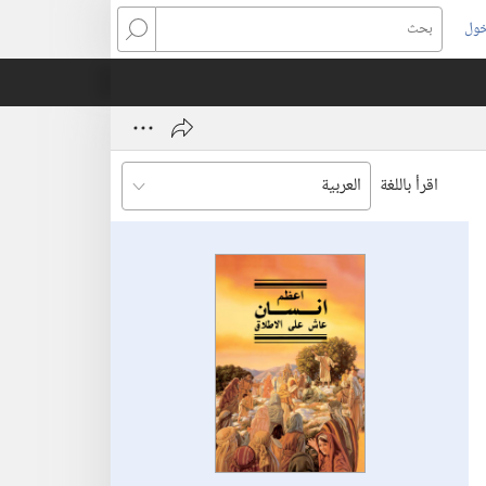
خول
بحث
اقرأ باللغة