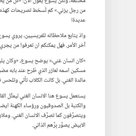
مختلفة،‏ ولكنّ يسوع يقول الآن:‏ «كل من يط
من رجل يزني.‏» كم تُسخط تصريحات كهذه ا
عديدة!‏
واذ يتابع ملاحظاته للفريسيين،‏ يروي يسوع مَ
آخر الأمر.‏ فهل يمكنكم ان تعرفوا من يجري ت
‏«كان انسان غني،‏» يوضح يسوع،‏ «وكان يلبس 
مسكين اسمه لعازر الذي طُرح عند بابه مضرو
مائدة الغني.‏ بل كانت الكلاب تأتي وتلحس قر
يستعمل يسوع هنا الانسان الغني ليمثِّل الق
والكتبة بل الصدوقيون ورؤساء الكهنة ايضا.‏
ويتصرَّفون كما تصرَّف الانسان الغني.‏ وملابسه
الابيض يصوِّر بِرَّهم الذاتي.‏