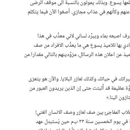
َمها يسوع.‏ وبذلك يموتون بالنسبة الى موقف الرضى
 عنهم وكأنهم في عذاب مجازي.‏ أصغوا الآن فيما يتكلم
طرف اصبعه بماء ويبرِّد لساني لاني معذَّب في هذا
ينادي بها تلاميذ يسوع هي ما يعذِّب الافراد من صف
يذ عن اعلان هذه الرسائل،‏ مزوِّدينهم بالتالي مقدارا من
راتك في حياتك وكذلك لعازر البلايا.‏ والآن هو يتعزى
وَّة عظيمة قد أُثبتت حتى إن الذين يريدون العبور من
ون الينا.‏»‏
قلاب المفاجئ بين صف لعازر وصف الانسان الغني!‏
والتغيير في الحالتين يجري بعد اشهر قليلة في يوم الخمسين سنة ٣٣ ب‌م حين يُستبدل عهد