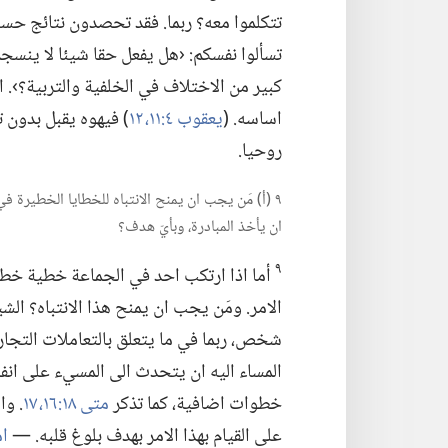
تتكلموا معه؟‏ ربما.‏ فقد تحصدون نتائج حس
تسألوا نفسكم:‏ ‹هل يفعل حقا شيئا لا ينسجم
كبير من الاختلاف في الخلفية والتربية؟‏›.
اساسه.‏ (‏
يعقوب ٤:‏​١١،‏ ١٢
‏)‏ فيهوه يقبل بدون
روحيا.‏
٩ (‏أ)‏ مَن يجب ان يمنح الانتباه للخطايا الخطيرة
ان يأخذ المبادرة،‏ وبأيّ هدف؟‏
٩
أما اذا ارتكب احد في الجماعة خطية خطيرة،‏
الامر.‏ ومَن يجب ان يمنح هذا الانتباه؟‏ الشيو
شخص،‏ ربما في ما يتعلق بالتعاملات التجا
المساء اليه ان يتحدث الى المسيء على انفراد
خطوات اضافية،‏ كما تذكر
متى ١٨:‏​١٦،‏ ١٧
‏.‏ 
على القيام بهذا الامر بهدف بلوغ قلبه.‏ —‏
امث