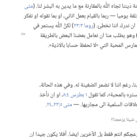
ننا تجاه اللّٰه بالمقارنة مع ما يدين به البشر لنا.‏ (‏
متى
فة يوميا —‏ ربما بالقيام بعمل اناني،‏ او بما نقوله او نفكر
ن ندرك اننا نخطئ.‏ (‏
روما ٣:‏٢٣
‏)‏ لكنَّ اللّٰه يستمر في
)‏ وهو يطلب
منا ان نعامل بعضنا البعض بالطريقة
نمارس المحبة التي «لا تحفظ حسابا بالاذية».‏
 رغم اننا لا نضمر الضغينة له.‏ وفي هذه الحالة،‏
تره بالمحبة›،‏ كما تقول
١ بطرس ٤:‏٨
‏،‏ او ان نأخذ
لاقات السلمية الى مجاريها.‏ —‏
متى ٥:‏​٢٣،‏ ٢٤
‏.‏
عجكم انتم فقط بل الآخرين ايضا.‏ أفلا يكون جيدا ان