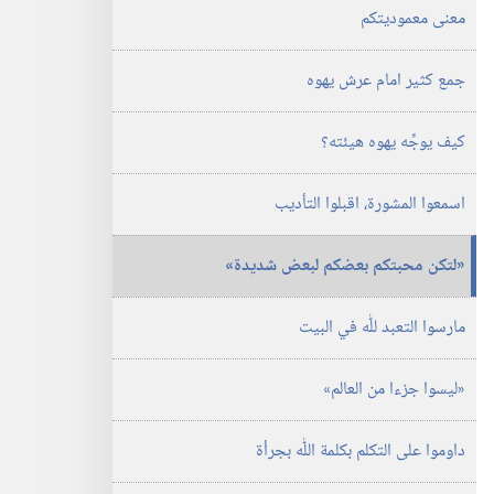
معنى معموديتكم
جمع كثير امام عرش يهوه
كيف يوجِّه يهوه هيئته؟‏
اسمعوا المشورة،‏ اقبلوا التأديب
‏«لتكن محبتكم بعضكم لبعض شديدة»‏
مارسوا التعبد للّٰه في البيت
‏«ليسوا جزءا من العالم»‏
داوموا على التكلم بكلمة اللّٰه بجرأة