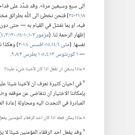
الى سبع وسبعين مرة».‏ وقد شدَّد على فداحة دَي
١٨:‏​٢١-‏٣٥
‏)‏ فنحن نخطئ الى اللّٰه بطرائق مختل
فيه،‏ او بما نفشل في القيام به —‏ حتى دون ا
إظهار الرحمة لنا.‏ (‏
مزمور ١٠٣:‏​١٠-‏١٤؛‏
١٣٠:‏​٣،‏ ٤
‏
نفسها.‏ (‏
متى ٦:‏​١٤،‏ ١٥؛‏
افسس ٤:‏​١-‏٣
‏)‏ وهكذا 
—‏
١ كورنثوس ١٣:‏​٤،‏ ٥؛‏
١ بطرس ٣:‏​٨،‏ ٩
‏.‏
٧ ماذا ينبغي ان نفعل اذا كان لأخينا شيء علينا؟‏
٧
في احيان كثيرة نعرف ان لأخينا شيئا علينا،‏
بإمكاننا الاختيار ان نتغاضى عن موقفه و ‹نس
المبادرة في التحدث اليه ومحاولة إعادة الع
٨ ماذا يمكن فعله اذا كان احد الرفقاء المؤمنين يفعل شيئا يزعجنا؟‏
٨
وقد يفعل احد الرفقاء المؤمنين شيئا لا يز