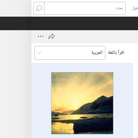
خول
بحث
اقرأ باللغة