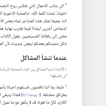
٣
الى جانب الاعمال التي تعكس روح التضحية
اخوتنا.‏ تحثنا كلمة اللّٰه:‏ «بالمحبة الاخوية 
اننا جميعا نملك هذه المشاعر تجاه
بعض
الا
اشخاص آخرين ايضا؟‏ فيما تقترب نهاية هذا 
مضى الى رفقائنا المسيحيين.‏ يقول الكتاب الم
لتكن محبتكم بعضكم لبعض شديدة،‏ لأن المح
عندما تنشأ المشاكل
٤ (‏أ)‏ لماذا تنشأ المشاكل بين افراد الجماعة؟‏ (‏ب)
الى تطبيقها؟‏
٤
طبعا،‏ بما اننا ناقصون،‏ فسنقوم احيانا بأم
بطرائق مختلفة.‏ (‏
١ يوحنا ١:‏٨
‏)‏ فماذا ينبغي 
اللازم.‏ لكنَّ ما تقوله قد لا يتَّفق مع ما نميل