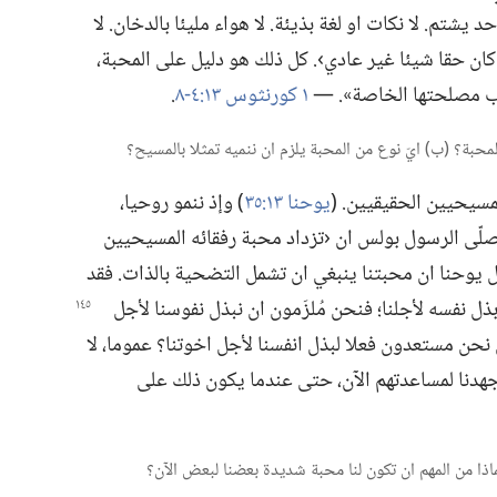
حد يشتم.‏ لا نكات او لغة بذيئة.‏ لا هواء مليئا بالدخان.‏ لا
كان حقا شيئا غير عادي›.‏ كل ذلك هو دليل على المحبة،‏
طلب مصلحتها الخاصة».‏ —‏
١ كورنثوس ١٣:‏​٤-‏٨
‏.‏
مسيحيين الحقيقيين.‏ (‏
يوحنا ١٣:‏٣٥
‏)‏ وإذ ننمو روحيا،‏
صلّى الرسول بولس ان ‹تزداد محبة رفقائه المسيحيين
ول يوحنا ان محبتنا ينبغي ان تشمل التضحية بالذات.‏ فقد
] بذل نفسه لأجلنا؛‏ فنحن
مُلزَمون ان نبذل نفوسنا لأجل
ل نحن مستعدون فعلا لبذل انفسنا لأجل اخوتنا؟‏ عموما،‏ لا
 جهدنا لمساعدتهم الآن،‏ حتى عندما يكون ذلك على