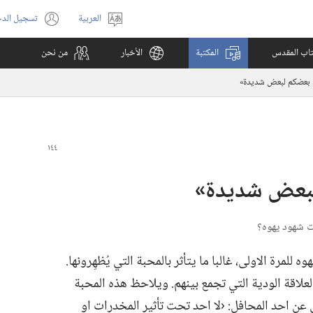
العربية
تسجيل الد
اختر
(يفتح
اللغة
نافذة
كتاب المقدس
المكتبة
الأخبار
من نحن
جديدة)
 بعضكم لبعض شديدة»‏
لبعض شديدة»‏
رة الاولى،‏ غالبا ما يتأثر بالمحبة التي يُظهِرونها.‏
لعلاقة الودية التي تجمع بينهم.‏ ويلاحظ هذه المحبة
ن احد المحافل:‏ ‹لا احد تحت تأثير المخدرات او