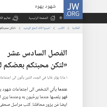
JW.ORG
شهود يهوه
الصفحة الرئيسية
تعاليم ال
المكتبة
الكتب
اعبدوا الاله الحق الوحيد
‏«لتكن محبتكم
الفصل السادس عشر
‏«لتكن محبتكم بعضكم 
١ ماذا يؤثر غالبا في الجدد الذين يأتون الى اجتماعات شهود يهوه؟‏
عندما
يأتي الشخص الى اجتماعات شهود يهوه للم
فهو يلمسها عندما يرحِّبون به وعندما يرى ا
ايضا مَن يزور محافلنا.‏ كتب مراسل صحفي ع