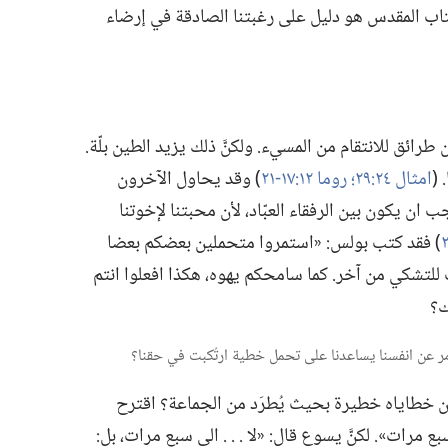
تاب المقدس هو دليل على رغبتنا الصادقة في إرضاء
ائق للانتقام من المسيء.‏ ولكنَّ ذلك يزيد الطين بلّة.‏
(‏
امثال ٢٤:‏٢٩؛‏
روما ١٢:‏​١٧-‏٢١
‏)‏ وقد يحاول الآخرون
ب ان يكون بين الرفقاء العبّاد،‏ لأن محبتنا لإخوتنا
‏)‏ فقد كتب بولس:‏ «استمروا متحملين بعضكم بعضا
تشكي من آخر.‏ كما سامحكم يهوه،‏ هكذا افعلوا انتم
؟‏
ن خطاياه خطيرة بحيث يُطرَد من الجماعة؟‏ اقترح
ت».‏ لكنَّ يسوع قال:‏ «لا .‏ .‏ .‏ الى سبع مرات،‏ بل:‏