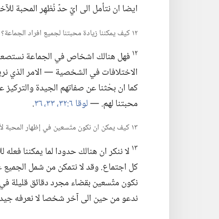
ايضا ان نتأمل الى ايّ حدّ نُظهِر المحبة ل
١٢ كيف يمكننا زيادة محبتنا لجميع افراد الجماعة؟‏
١٢
فهل هنالك اشخاص في الجماعة نستصعب الا
الاختلافات في الشخصية —‏ الامر الذي نريد
كما ان بحْثنا عن صفاتهم الجيدة والتركيز ع
محبتنا لهم.‏ —‏
لوقا ٦:‏​٣٢،‏ ٣٣،‏
٣٦
‏.‏
١٣ كيف يمكن ان نكون متّسعين في إظهار المحبة لأفراد الجماعة؟‏
١٣
لا ننكر ان هنالك حدودا لما يمكننا فعله ل
كل اجتماع.‏ وقد لا
نتمكن من شمل الجميع عن
نكون متّسعين بقضاء مجرد دقائق قليلة في
ندعو من حين الى آخر شخصا لا نعرفه جيدا 