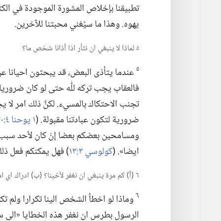
تطبيقنا بإخلاص المشورة الموجودة في الك
يهوه.‏ وهذا ما سيُغني محبتنا للآخرين.‏
٥ لماذا لا ينبغي ان نثأر اذا آذانا شخص ما؟‏
٥
عندما يتأذى البعض،‏ قد يبحثون احيانا عن طر
فالعقاب يجب تركه للّٰه حتى لو كان ضروريا.‏ 
تجنب الاحتكاك بالمسيء.‏ لكنَّ ذلك امر لا يج
ضرورية لتكون عبادتنا مقبولة.‏ (‏
١ يوحنا ٤:‏٢٠
ومسامحين بعضكم بعضا إنْ كان لأحد سبب لل
ايضا».‏ (‏
كولوسي ٣:‏١٣
‏)‏ فهل يمكنكم فعل ذلك
٦ (‏أ)‏ كم مرة ينبغي ان نغفر لأخينا؟‏ (‏ب)‏ ادراك اي امر عن انفسنا يساعدنا على تحمل خطية ارتُكبت في حقنا؟‏
٦
وماذا لو اخطأ الشخص الينا تكرارا ولم تك
الرسول بطرس ان نغفر هذه الخطايا «الى سبع مرا