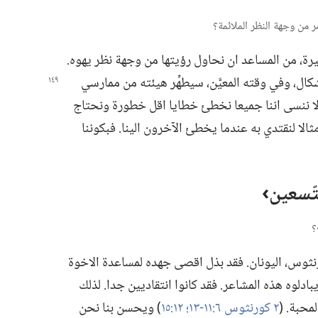
رة،‏ من المساعد ان نحاول رؤيتها من وجهة نظر يهوه.‏
كال،‏ وفي وقته المعيَّن،‏ سيطهِّر هيئته من ممارسي
 لا ننسى اننا جميعا نخطئ خطايا اقل خطورة ونحتاج
الا لنقتدي به عندما يخطئ الآخرون الينا.‏ فبكوننا
ّسعين›‏
س،‏ اليونان.‏ فقد بذل اقصى جهده لمساعدة الاخوة
يبادلوه هذه المشاعر.‏ فقد كانوا انتقاديين جدا.‏ لذلك
حبة.‏ (‏
٢ كورنثوس ٦:‏​١١-‏١٣؛‏
١٢:‏١٥
‏)‏ ويحسن بنا نحن