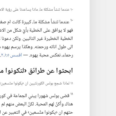
١٠ عندما تنشأ مشكلة ما،‏ ماذا يساعدنا على رؤية الامر من وجهة النظر الملائمة؟‏
١٠
عندما تنشأ مشكلة ما،‏ كبيرة كانت ام صغي
فهو لا يوافق على الخطية
بأيّ شكل من الاش
الخطية الخطيرة غير التائبين.‏ ولكن دعونا
الى طول اناته ورحمته.‏ وهكذا يرسم يهوه مث
رحماء،‏ نعكس محبة يهوه.‏ —‏
افسس ٥:‏​١،‏ ٢
‏.‏
ابحثوا عن طرائق ‹لتكونوا مت
١١ لماذا شجع بولس الكورنثيين ان ‹يكونوا متّسعين›؟‏
١١
قضى بولس شهورا يبني الجماعة في كورنثو
هناك وأكنّ لهم المحبة.‏ لكنَّ البعض منهم لم 
حثهم ان ‹يكونوا متّسعين› في التعبير عن الم