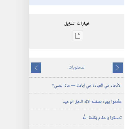
خيارات التنزيل
خيارات
تنزيل
الاصدارات
اعبدوا
المحتويات
الاله
ما
ما
الحق
يسبق
يلي
الاتِّحاد في العبادة في ايامنا —‏ ماذا يعني؟‏
الوحيد
عظِّموا يهوه بصفته الاله الحق الوحيد
تمسكوا بإحكام بكلمة اللّٰه