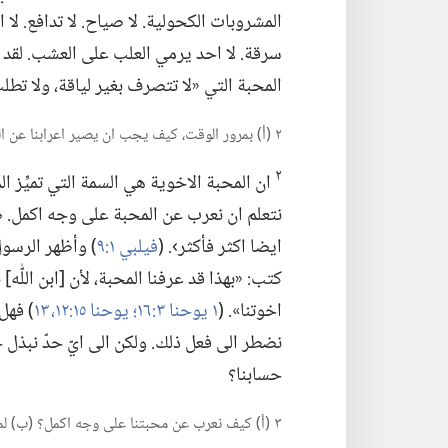
المشروبات الكحولية.‏ لا صياح.‏ لا تدافع.‏ لا ا
سرقة.‏ لا احد يرمي العلب على العشب.‏ لقد 
المحبة التي «لا تتصرف بغير لياقة،‏ ولا ت
٢ (‏أ)‏ بمرور الوقت،‏ كيف يجب ان يصير اعرابنا عن المحبة؟‏ (‏ب)‏ ايّ نوع من المحبة يلزم ان ننميه تمثلا بالمسيح؟‏
٢
ان المحبة الاخوية هي السمة التي تميِّز ال
نتعلم ان نعرب عن المحبة على وجه اكمل.‏ 
ايضا اكثر فأكثر›.‏ (‏
فيلبي ١:‏٩
‏)‏ وأظهر الرس
كتب:‏ «بهذا قد عرفنا المحبة،‏ لأن [ابن اللّٰه
اخوتنا».‏ (‏
١ يوحنا ٣:‏١٦؛‏
يوحنا ١٥:‏​١٢،‏ ١٣
‏)‏ فه
نضطر الى فعل ذلك.‏ ولكن الى ايّ حدّ نبذل
حسابنا؟‏
٣ (‏أ)‏ كيف نعرب عن محبتنا على وجه اكمل؟‏ (‏ب)‏ لماذا من المهم ان تكون لنا محبة شديدة بعضنا لبعض الآن؟‏