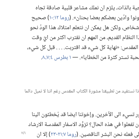
 بالذات،‏ يلزم ان نملك مشاعر قلبية صادقة تجاه
كونوا وادّين بعضكم بعضا بحنان».‏ (‏
روما ١٢:‏١٠
‏)‏ صحيح
شخاص،‏ ولكن هل يمكن ان نتعلم امتلاك هذا الودّ نحو
النظام القديم،‏ من المهم ان نقترب اكثر من ايّ وقت
قدس:‏ «نهاية كل شيء قد اقتربت.‏ .‏ .‏ .‏ قبل كل شيء،‏
بة تستر كثرة من الخطايا».‏ —‏
١ بطرس ٤:‏​٧،‏ ٨
‏.‏
‏ ماذا نستفيد من تطبيقنا مشورة الكتاب المقدس رغم اننا لا نميل دائما
ور تسيء الى الآخرين.‏ وإخوتنا ايضا قد يُخطئون الينا
ان تفعلوا في هذه الحال؟‏ تزوِّد الاسفار المقدسة الارشاد
 الى فعله نحن البشر الناقصين.‏ (‏
روما ٧:‏​٢١-‏٢٣
‏)‏ إلا ان