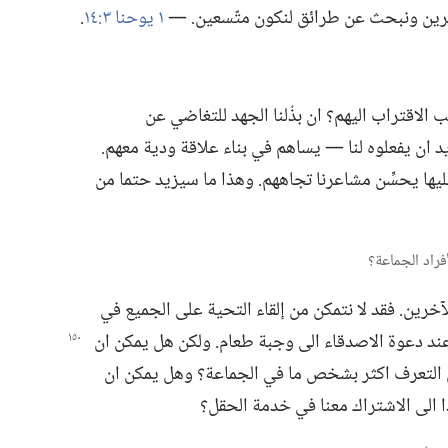
لآخرين ونبحث عن طرائق لنكون متّسعين.‏ —‏
١ يوحنا ٣:‏١٤
‏.‏
قتراب اليهم؟‏ ان بذْلنا الجهد للتغاضي عن
 ان يفعلوه لنا —‏ يساهم في بناء علاقة ودية معهم.‏
ليها يحسِّن مشاعرنا تجاههم.‏ وهذا ما سيزيد حتما من
لآخرين.‏ فقد لا نتمكن من إلقاء التحية على الجميع في
د دعوة الاصدقاء الى وجبة طعام.‏ ولكن هل يمكن ان
 التعرف اكثر بشخص ما في الجماعة؟‏ وهل يمكن ان
الى الاشتراك معنا في خدمة الحقل؟‏