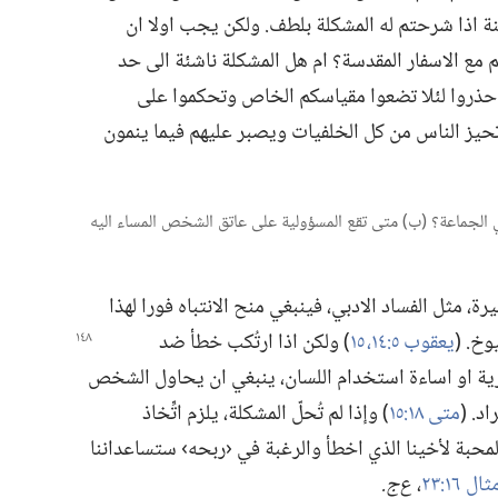
نة اذا شرحتم له المشكلة بلطف.‏ ولكن يجب اولا ان
 مع الاسفار المقدسة؟‏ ام هل المشكلة ناشئة الى حد
‏ احذروا لئلا تضعوا مقياسكم الخاص وتحكموا على
 تحيز الناس من كل الخلفيات ويصبر عليهم فيما ينمون
 في الجماعة؟‏ (‏ب)‏ متى تقع المسؤولية على عاتق الشخص المساء اليه
 مثل الفساد الادبي،‏ فينبغي منح الانتباه فورا لهذا
خ.‏ (‏
يعقوب ٥:‏​١٤،‏ ١٥
‏)‏ ولكن اذا ارتُكب خطأ
ضد
رية او اساءة استخدام اللسان،‏ ينبغي ان يحاول الشخص
.‏ (‏
متى ١٨:‏١٥
‏)‏ وإذا لم تُحلّ المشكلة،‏ يلزم اتِّخاذ
والمحبة لأخينا الذي اخطأ والرغبة في ‹ربحه› ستساعداننا
ال ١٦:‏٢٣
‏،‏
ع‌ج.‏