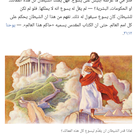
فكِّر في ما عرضه ابليس على يسوع.‏ فهل يملك الشيطان كل هذه الممالك،‏
او الحكومات،‏ البشرية؟‏ —‏ لم يقلْ له يسوع انه لا يملكها.‏ فلو لم تكن
للشيطان،‏ كان يسوع سيقول له ذلك.‏ نفهم من هذا ان الشيطان يحكم على
كل امم العالم.‏ حتى ان الكتاب المقدس يسميه «حاكم هذا العالم».‏ —‏
يوحنا
١٢:‏٣١
‏.‏
لماذا قدر الشيطان ان يقدِّم ليسوع كل هذه الممالك؟‏