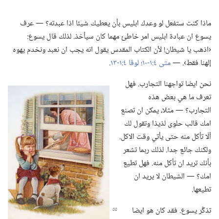
ماذا كنت ستفعل لو وعدك ابليس بأن يعطيك شيئا اذا عبدته؟‏ —‏ عرف
يسوع ان عبادة ابليس امر خاطئ مهما كان سيأخذ.‏ لذلك قال يسوع:‏
‹اذهب يا شيطان!‏ لأن الكتاب المقدس يقول انه يجب ان نعبد ونخدم يهوه
إلهنا فقط›.‏ —‏
متى ٤:‏​١-‏١٠؛‏
لوقا ٤:‏​١-‏١٣
‏.‏
نحن ايضا تواجهنا التجارب.‏ فهل
تعرف ما هي بعض هذه
التجارب؟‏ —‏ مثلا،‏ يمكن ان تصنع
امك قالب حلوى لذيذا وتقول لك
ألّا تأكل منه حتى يأتي وقت الاكل.‏
ولكنك جائع جدا.‏ لذلك ربما تشعر
بأنك تريد ان تأكل منه.‏ فهل تطيع
امك؟‏ —‏ الشيطان لا يريد ان
تطيعها.‏
تذكَّر يسوع.‏ فقد كان هو ايضا