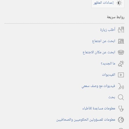
إعدادات المظهر
روابط سريعة
أُطلب زيارة
ابحث عن اجتماع
(يفتح
نافذة
ابحث عن مكان الاجتماع
(يفتح
جديدة)
نافذة
ما الجديد؟‏
جديدة)
الفيديوات
فيديوات مع وصف سمعي
بحث
معلومات مساعِدة للأطباء
معلومات للمسؤولين الحكوميين والصحافيين