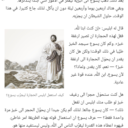
بعد ذلك،‏ ذهب يسوع الى البرية ليفكر في الامور التي ابتدأ يتذكرها.‏
وبقي هناك اربعين يوما وأربعين ليلة دون ان يأكل.‏ لذلك جاع كثيرا.‏ في هذا
الوقت،‏ حاول الشيطان ان يجرّبه.‏
قال له ابليس:‏ «إنْ كنتَ ابنا للّٰه،‏
فقل لهذه الحجارة ان تصير ارغفة
خبز».‏ وكم كان يسوع سيجد الخبز
طيِّبا في ذلك الوقت!‏ ولكن هل كان
يقدر ان يحوّل الحجارة الى ارغفة
خبز؟‏ —‏ نعم،‏ كان يقدر.‏ ولماذا؟‏
لأن يسوع،‏ ابن اللّٰه،‏ عنده قوة غير
عادية.‏
هل كنت ستحوّل حجرا الى رغيف
كيف استعمل ابليس الحجارة ليجرِّب يسوع؟‏
خبز لو طلب منك ابليس ان تفعل
ذلك؟‏ —‏ كان يسوع جائعا.‏ لذلك ألم يكن جيدا ان يحوِّل الحجر الى خبز مرة
واحدة فقط؟‏ —‏ عرف يسوع ان استعمال قوته بهذه الطريقة امر خاطئ.‏
فيهوه اعطاه هذه القدرة ليقرِّب الناس الى اللّٰه،‏ وليس ليستفيد منها هو.‏