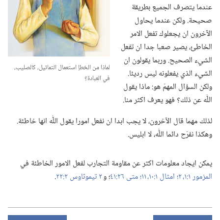
عندما يتصرف الجميع بطريقة
صحيحة.‏ ولكن عندما يحاول
الآخرون ان يجعلوك تفعل الامر
الخاطئ،‏ يصير صعبا جدا ان تفعل
الشيء الصحيح.‏ وربما يقولون ان
لماذا من الخطإ استعمال التماثيل،‏ كالصليب،‏
الشيء الذي يفعلونه ليس رديئا.‏
في العبادة؟‏
ولكن السؤال المهمّ هو:‏ ماذا يقول
اللّٰه عن ذلك؟‏ فهو يعرف اكثر منا.‏
لذلك مهما قال الآخرون،‏ لا يجب ابدا ان نفعل امورا يقول اللّٰه انها خاطئة.‏
وهكذا نفرّح دائما اللّٰه،‏ لا ابليس.‏
يمكن ايجاد معلومات اكثر عن مقاومة التجارب لفعل الامور الخاطئة في
المزمور ١:‏​١،‏ ٢؛‏
امثال ١:‏​١٠،‏ ١١؛‏
متى ٢٦:‏٤١
‏؛‏ و
٢ تيموثاوس ٢:‏٢٢
‏.‏