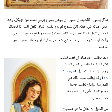
تذكَّر يسوع.‏ فالشيطان حاول ان يجعل يسوع يرمي نفسه من الهيكل،‏ وهذا
جعل حياته في خطر.‏ لكنَّ يسوع لم يرمِ نفسه.‏ فماذا تفعل انت اذا تحداك
احد ان تفعل شيئا يعرض حياتك للخطر؟‏ —‏ يسوع لم يسمع للشيطان.‏
وأنت ايضا لا يجب ان تسمع لأيّ شخص يحاول ان يجعلك تفعل امورا
خاطئة.‏
ربما يطلب احد منك ان تعبد تمثالا.‏
لكنّ الكتاب المقدس يقول انه لا
يجب ان نعبد التماثيل.‏ (‏
٤،‏ ٥
‏)‏ وقد يُطلب منك ذلك في
المدرسة.‏ وإذا رفضت،‏ فربما
يمنعونك ان تأتي الى المدرسة.‏
فماذا تفعل؟‏ —‏
من السهل ان تفعل ما هو صحيح