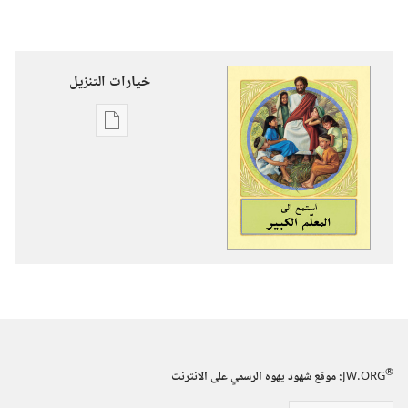
خيارات التنزيل
خيارات
تنزيل
الاصدارات
استمع
الى
المعلّم
الكبير
®
JW.ORG
:‏ موقع شهود يهوه الرسمي على الانترنت