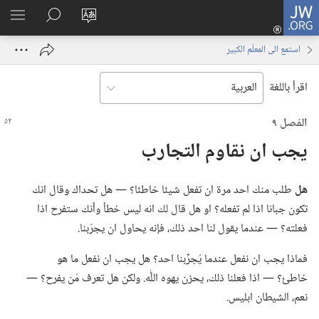
JW.ORG
تسجيل
تغيير
البحث
اظهر
الدخول
لغة
في
القائم
(يفتح
استمع الى المعلّم الكبير
الموقع
JW.‎ORG
نافذة
جديدة)
اقرأ باللغة
الفصل ٩
يجب ان نقاوم التجارب
هل
طلب منك احد مرة ان تفعل شيئا خاطئا؟‏ —‏ هل تحداك وقال انك
تكون جبانا اذا لم تفعله؟‏ او هل قال لك انه ليس خطأ وأنك ستفرح اذا
فعلته؟‏ —‏ عندما يقول لنا احد ذلك،‏ فإنه يحاول ان يجرّبنا.‏
فماذا يجب ان نفعل عندما يُجرِّبنا احد؟‏ هل يجب ان نفعل ما هو
خاطئ؟‏ —‏ اذا فعلنا ذلك،‏ يحزن يهوه اللّٰه.‏ ولكن هل تعرف مَن يفرح؟‏ —‏
نعم،‏ الشيطان ابليس.‏