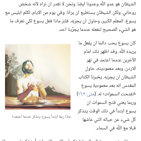
الشيطان هو عدو اللّٰه وعدونا ايضا.‏ ونحن لا نقدر ان نراه لأنه شخص
روحاني.‏ ولكن الشيطان يستطيع ان يرانا.‏ وفي يوم من الايام،‏ تكلم ابليس مع
يسوع،‏ المعلّم الكبير،‏ وحاول ان يجرّبه.‏ فلنرَ ماذا فعل يسوع لكي نعرف ما
هو الشيء الصحيح لنفعله عندما يُجرِّبنا احد.‏
كان يسوع يحب دائما ان يفعل ما
يريده اللّٰه.‏ وقد اظهر ذلك امام
الآخرين عندما اعتمد في نهر
الاردن.‏ وبعد معموديته،‏ حاول
الشيطان ان يجرّبه.‏ يخبرنا الكتاب
المقدس انه بعد معمودية يسوع
‏‹انفتحت السموات›‏
له.‏ (‏
متى ٣:‏١٦
‏)‏
وربما يعني فتح السموات ان
يسوع ابتدأ في ذلك الوقت يتذكر
ماذا ربما ابتدأ يسوع يتذكر عندما اعتمد؟‏
كل شيء عن حياته التي عاشها
قبلا مع اللّٰه في السماء.‏