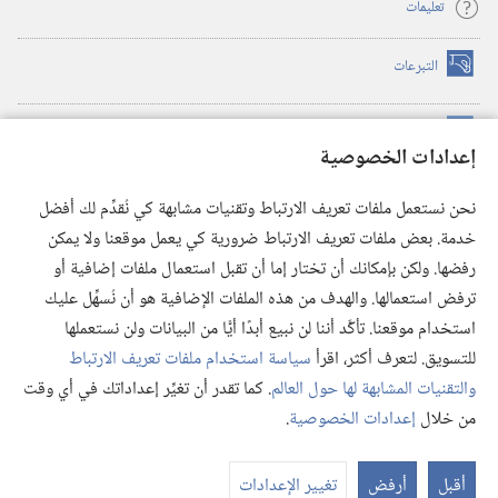
تعليمات
التبرعات
(يفتح
نافذة
جديدة)
مكتبة برج المراقبة الالكترونية
™
(يفتح
إعدادات الخصوصية
نافذة
JW Hub
جديدة)
(يفتح
نحن نستعمل ملفات تعريف الارتباط وتقنيات مشابهة كي نُقدِّم لك أفضل
نافذة
®
خدمة. بعض ملفات تعريف الارتباط ضرورية كي يعمل موقعنا ولا يمكن
تطبيق
JW Library
جديدة)
رفضها. ولكن بإمكانك أن تختار إما أن تقبل استعمال ملفات إضافية أو
مكتبة برج المراقبة
ترفض استعمالها. والهدف من هذه الملفات الإضافية هو أن نُسهِّل عليك
استخدام موقعنا. تأكَّد أننا لن نبيع أبدًا أيًّا من البيانات ولن نستعملها
للتسويق. لتعرف أكثر، اقرأ
سياسة استخدام ملفات تعريف الارتباط
والتقنيات المشابهة لها حول العالم
. كما تقدر أن تغيِّر إعداداتك في أي وقت
Copyright
© 2026 .Watch Tower Bible and Tract Society of Pennsylvania
من خلال
إعدادات الخصوصية
.
شروط الاستخدام
|
سياسة الخصوصية
|
إعدادات الخصوصية
عر
الم
أقبل
أرفض
تغيير الإعدادات