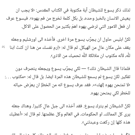
لذلك ذكر يسوع للشيطان آية مكتوبة في الكتاب المقدس:‏ ‹لا يجب ان
يعيش الانسان بالخبز وحده،‏ بل بكل كلمة تخرج من فم يهوه›.‏ فيسوع عرف
ان فعل الامور التي ترضي يهوه اهمّ بكثير من الحصول على الاكل.‏
لكنَّ ابليس حاول ان يجرِّب يسوع مرة اخرى.‏ فأخذه الى اورشليم وجعله
يقف على
مكان عالٍ من الهيكل.‏ ثم قال له:‏ ‹اِرمِ نفسك من هنا انْ كنتَ ابنا
للّٰه،‏ لأنه مكتوب ان ملائكة اللّٰه تحميك من الاذى›.‏
فلماذا قال الشيطان ذلك؟‏ —‏ لكي يجرِّب يسوع ويجعله يتصرف دون
تفكير.‏ لكنّ يسوع لم يسمع للشيطان هذه المرة ايضا.‏ بل قال له:‏ «مكتوب .‏ .‏ .‏:‏
‹لا تمتحن يهوه إلهك›».‏ فقد عرف يسوع انه من الخطإ ان يعرّض حياته
للخطر لكي يمتحن يهوه.‏
لكنَّ الشيطان لم يترك يسوع.‏ فقد أخذه الى جبل عالٍ كثيرا.‏ وهناك جعله
يرى كل الممالك،‏ او الحكومات،‏ في العالم وكل عظمتها.‏ ثم قال له:‏ ‹أعطيك
هذه كلها إنْ ركعت وعبدتني›.‏