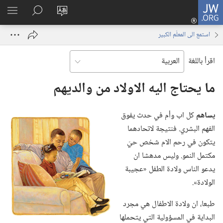
JW.ORG
تسجيل
تغيير
البحث
اظهر
الدخول
لغة
في
القائم
(يفتح
استمع الى المعلّم الكبير
الموقع
JW.‎ORG
نافذة
جديدة)
اقرأ باللغة
ما يحتاج اليه الاولاد من والديهم
يساهم
كل اب وأم في حدث يفوق
الفهم البشري.‏ فنتيجة لاتحادهما
يتكون في رحم الام شخص حيّ
مكتمل النمو.‏ وليس مدهشا ان
يدعو الناس ولادة الطفل «عجيبة
الولادة».‏
طبعا،‏ ان ولادة الاطفال هي مجرد
البداية في المسؤولية التي يتحملها