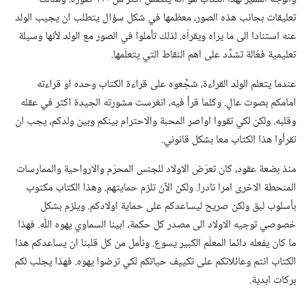
تعليقات بجانب هذه الصور،‏ معظمها في شكل سؤال يتطلب ان يجيب الولد
عنه استنادا الى ما يراه ويقراٰه.‏ لذلك تأملوا في الصور مع الولد لأنها وسيلة
تعليمية فعّالة تشدِّد على اهم النقاط التي يتعلّمها.‏
عندما يتعلم الولد القراءة،‏ شجِّعوه على قراءة الكتاب وحده او قراءته
امامكم بصوت عالٍ.‏ وكلما قرأ فيه،‏ انغرست مشورته الجيدة اكثر في عقله
وقلبه.‏ ولكن لكي تقووا اواصر المحبة والاحترام بينكم وبين ولدكم،‏ يجب ان
تقرأوا هذا الكتاب معا بشكل قانوني.‏
منذ بضعة عقود،‏ كان تعرّض الاولاد للجنس المحرّم والارواحية والممارسات
المنحطة الاخرى امرا نادرا.‏ ولكن الآن تلزم حمايتهم.‏ وهذا الكتاب مكتوب
بأسلوب لبق ولكن صريح ليساعدكم على حماية اولادكم.‏ ويلزم بشكل
خصوصي توجيه الاولاد الى مصدر كل حكمة،‏ ابينا السماوي يهوه اللّٰه.‏ فهذا
ما كان يفعله دائما المعلّم الكبير يسوع.‏ ونأمل من كل قلبنا ان يساعدكم هذا
الكتاب انتم وعائلاتكم على تكييف حياتكم لكي ترضوا يهوه.‏ فهذا يجلب لكم
بركات ابدية.‏