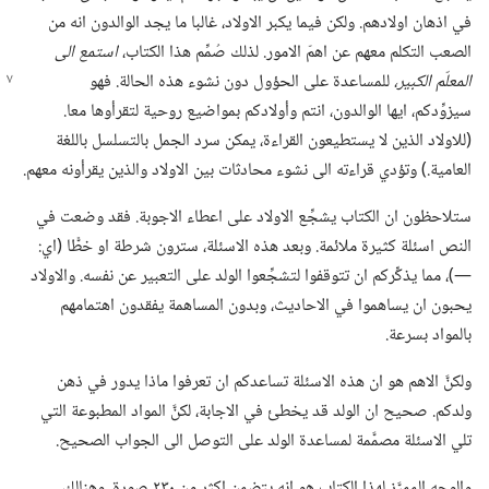
في اذهان اولادهم.‏ ولكن فيما يكبر الاولاد،‏ غالبا ما يجد الوالدون انه من
الصعب التكلم معهم عن اهمّ الامور.‏ لذلك صُمِّم هذا الكتاب،‏
استمع الى
المعلّم الكبير،‏
للمساعدة
على الحؤول دون نشوء هذه الحالة.‏ فهو
سيزوِّدكم،‏ ايها الوالدون،‏ انتم وأولادكم بمواضيع روحية لتقرأوها معا.‏
(‏للاولاد الذين لا يستطيعون القراءة،‏ يمكن سرد الجمل بالتسلسل باللغة
العامية.‏)‏ وتؤدي قراءته الى نشوء محادثات بين الاولاد والذين يقرأونه معهم.‏
ستلاحظون ان الكتاب يشجِّع الاولاد على اعطاء الاجوبة.‏ فقد وضعت في
النص اسئلة كثيرة ملائمة.‏ وبعد هذه الاسئلة،‏ سترون شرطة او خطًّا (‏اي:‏
—‏)‏،‏ مما يذكِّركم ان تتوقفوا لتشجِّعوا الولد على التعبير عن نفسه.‏ والاولاد
يحبون ان يساهموا في الاحاديث،‏ وبدون المساهمة يفقدون اهتمامهم
بالمواد بسرعة.‏
ولكنَّ الاهم هو ان هذه الاسئلة تساعدكم ان تعرفوا ماذا يدور في ذهن
ولدكم.‏ صحيح ان الولد قد يخطئ في الاجابة،‏ لكنَّ المواد المطبوعة التي
تلي الاسئلة مصمَّمة لمساعدة الولد على التوصل الى الجواب الصحيح.‏
والوجه المميَّز لهذا الكتاب هو انه يتضمن اكثر من ٢٣٠ صورة.‏ وهنالك