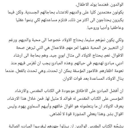
الوالدون.‏ فعندما يولد الاطفال،‏
يكونون معتمدين كليّا على والديهم للاعتناء بحاجاتهم الجسدية.‏ ولكن فيما
يكبرون يحتاجون الى اكثر من ذلك،‏ فتلزم مساعدتهم لكي ينموا عقليا
وعاطفيا وأدبيا وروحيا.‏
ولكي يكون نموّهم سليما،‏ يحتاج الاولاد خصوصا الى محبة والديهم.‏ ورغم
ان التعبير عن المحبة شفهيا امر مهم،‏ فالاعمال هي التي تبرهن صحة
الاقوال.‏ نعم،‏ يحتاج الاولاد الى مثال ابويّ جيد.‏ وهم بحاجة الى ارشاد
ادبي،‏ مبادئ تهديهم في حياتهم.‏ وهذه المبادئ يجب ان تُغرَس فيهم منذ
نعومة اظفارهم.‏ فالامور المؤسفة يمكن ان تحدث،‏ وهي تحدث بالفعل،‏ عندما
ينال الاولاد المساعدة بعد فوات الاوان.‏
ان أفضل المبادئ على الاطلاق موجودة في الكتاب المقدس.‏ والارشاد
المؤسس على الكتاب المقدس له فوائد لا مثيل لها.‏ فمن خلال هذا الارشاد،‏
يعرف الاولاد ان ما يتعلمونه هو اقوال خالقهم وأبيهم السماوي يهوه،‏ وليس
اقوال بشر.‏ وهذا يعطي المشورة قوة لا تُضاهى.‏
يشجِّع الكتاب المقدس الوالدين ان يبذلوا جهدهم ليغرسوا المبادئ الصائبة