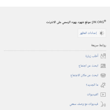
®
JW.ORG
:‏ موقع شهود يهوه الرسمي على الانترنت
إعدادات المظهر
روابط سريعة
أُطلب زيارة
ابحث عن اجتماع
(يفتح
نافذة
ابحث عن مكان الاجتماع
(يفتح
جديدة)
نافذة
ما الجديد؟‏
جديدة)
الفيديوات
فيديوات مع وصف سمعي