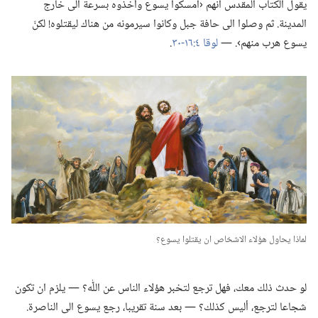
يقول الكتاب المقدس انهم ‹امسكوا يسوع وأخذوه بسرعة الى خارج
المدينة.‏ ثم وصلوا الى حافة جبل وكانوا سيرمونه من هناك ليقتلوه!‏ لكنّ
يسوع هرب منهم›.‏ —‏
لوقا ٤:‏​١٦-‏٣٠
‏.‏
لماذا يحاول هؤلاء الاشخاص ان يقتلوا يسوع؟‏
لو حدث ذلك معك،‏ فهل ترجع لتخبر هؤلاء الناس عن اللّٰه؟‏ —‏ يلزم ان تكون
شجاعا لترجع،‏ أليس كذلك؟‏ —‏ بعد سنة تقريبا،‏ رجع يسوع الى الناصرة.‏