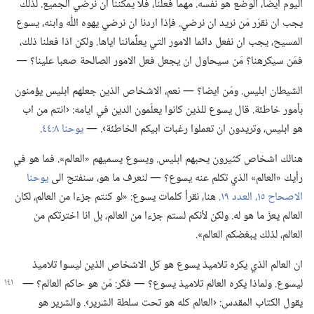
اليوم ايضا،‏ الوضع هو نفسه.‏ مهما فعلنا،‏ فلا يمكننا ان نرضي الجميع.‏ لذلك
يجب ان نقرّر مَن نريد ان نرضي.‏ فإذا اردنا ان نرضي يهوه اللّٰه وابنه،‏ يسوع
المسيح،‏ يجب ان نفعل دائما الامور التي يعلِّماننا اياها.‏ ولكن اذا فعلنا ذلك،‏
فمَن سيكرهنا؟‏ مَن سيحاول ان يجعل فعل الامور الصالحة صعبا علينا؟‏ —‏
الشيطان ابليس.‏ ومَن ايضا؟‏ —‏ نعم،‏ الاشخاص الذين جعلهم ابليس يؤمنون
بأمور خاطئة.‏ قال يسوع للذين كانوا يعلّمون الدين في ايامه:‏ ‹انتم من اب
هو ابليس،‏ وتريدون ان تعملوا رغبات ابيكم الخاطئة›.‏ —‏
يوحنا ٨:‏٤٤
‏.‏
هنالك اشخاص كثيرون يحبهم ابليس.‏ ويسوع يسميهم «العالم».‏ فما هو في
رأيك «العالم» الذي تكلم عنه يسوع؟‏ —‏ لنعرف ما هو،‏ سنفتح الى
يوحنا
الاصحاح ١٥،‏ العدد ١٩.‏
هنا،‏ نقرأ كلمات يسوع:‏ «لو كنتم جزءا من العالم،‏ لكان
العالم يعزّ ما هو له.‏ ولكن لأنكم لستم جزءا من العالم،‏ بل انا اخترتكم من
العالم،‏ لذلك يبغضكم العالم».‏
ان العالم الذي يكره تلاميذ يسوع هو كل الاشخاص الذين ليسوا تلاميذ
ليسوع.‏ ولماذا يكره العالم تلاميذ يسوع؟‏ —‏ فكّر:‏ مَن هو حاكم العالم؟‏ —‏
يقول الكتاب المقدس:‏ ‹العالم كله هو تحت سلطة الشرير›.‏ والشرير هو