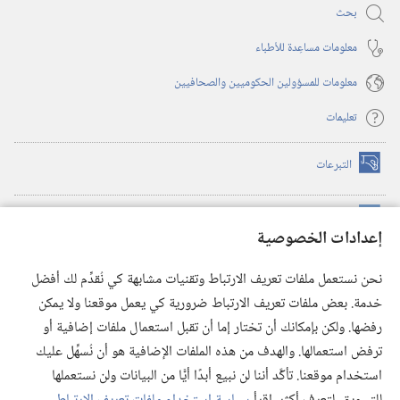
بحث
معلومات مساعِدة للأطباء
معلومات للمسؤولين الحكوميين والصحافيين
تعليمات
التبرعات
(يفتح
نافذة
جديدة)
مكتبة برج المراقبة الالكترونية
™
(يفتح
إعدادات الخصوصية
نافذة
JW Hub
جديدة)
(يفتح
نحن نستعمل ملفات تعريف الارتباط وتقنيات مشابهة كي نُقدِّم لك أفضل
نافذة
®
خدمة. بعض ملفات تعريف الارتباط ضرورية كي يعمل موقعنا ولا يمكن
تطبيق
JW Library
جديدة)
رفضها. ولكن بإمكانك أن تختار إما أن تقبل استعمال ملفات إضافية أو
مكتبة برج المراقبة
ترفض استعمالها. والهدف من هذه الملفات الإضافية هو أن نُسهِّل عليك
استخدام موقعنا. تأكَّد أننا لن نبيع أبدًا أيًّا من البيانات ولن نستعملها