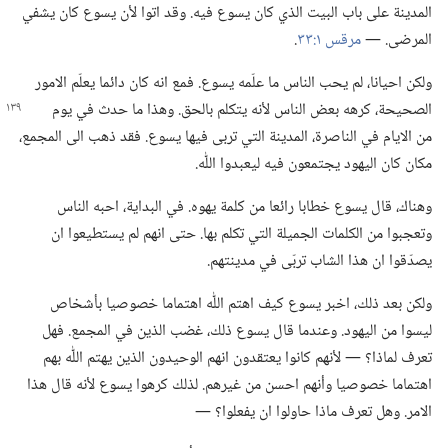
المدينة على باب البيت الذي كان يسوع فيه.‏ وقد اتوا لأن يسوع كان يشفي
المرضى.‏ —‏
مرقس ١:‏٣٣
‏.‏
ولكن احيانا،‏ لم يحب الناس ما علّمه يسوع.‏ فمع انه كان دائما يعلّم الامور
الصحيحة،‏ كرهه بعض الناس لأنه يتكلم بالحق.‏ وهذا ما حدث في يوم
من الايام في الناصرة،‏ المدينة التي تربى فيها يسوع.‏ فقد ذهب الى المجمع،‏
مكان كان اليهود يجتمعون فيه ليعبدوا اللّٰه.‏
وهناك،‏ قال يسوع خطابا رائعا من كلمة يهوه.‏ في البداية،‏ احبه الناس
وتعجبوا من الكلمات الجميلة التي تكلم بها.‏ حتى انهم لم يستطيعوا ان
يصدّقوا ان هذا الشاب تربّى في مدينتهم.‏
ولكن بعد ذلك،‏ اخبر يسوع كيف اهتم اللّٰه اهتماما خصوصيا بأشخاص
ليسوا من اليهود.‏ وعندما قال يسوع ذلك،‏ غضب الذين في المجمع.‏ فهل
تعرف لماذا؟‏ —‏ لأنهم كانوا يعتقدون انهم الوحيدون الذين يهتم اللّٰه بهم
اهتماما خصوصيا وأنهم احسن من غيرهم.‏ لذلك كرهوا يسوع لأنه قال هذا
الامر.‏ وهل تعرف ماذا حاولوا ان يفعلوا؟‏ —‏