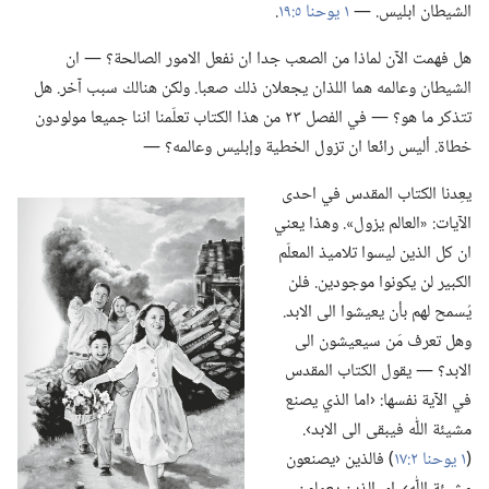
الشيطان ابليس.‏ —‏
١ يوحنا ٥:‏١٩
‏.‏
هل فهمت الآن لماذا من الصعب جدا ان نفعل الامور الصالحة؟‏ —‏ ان
الشيطان وعالمه هما اللذان يجعلان ذلك صعبا.‏ ولكن هنالك سبب آخر.‏ هل
تتذكر ما هو؟‏ —‏ في الفصل ٢٣ من هذا الكتاب تعلّمنا اننا جميعا مولودون
خطاة.‏ أليس رائعا ان تزول الخطية وإبليس وعالمه؟‏ —‏
يعِدنا الكتاب المقدس في احدى
الآيات:‏ «العالم يزول».‏ وهذا يعني
ان كل الذين ليسوا تلاميذ المعلّم
الكبير لن يكونوا موجودين.‏ فلن
يُسمح لهم بأن يعيشوا الى الابد.‏
وهل تعرف مَن سيعيشون الى
الابد؟‏ —‏ يقول الكتاب المقدس
في الآية نفسها:‏ ‹اما الذي يصنع
مشيئة اللّٰه فيبقى الى الابد›.‏
(‏
١ يوحنا ٢:‏١٧
‏)‏ فالذين ‹يصنعون