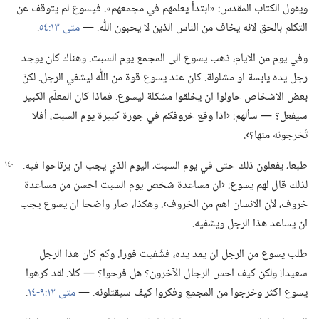
ويقول الكتاب المقدس:‏ «ابتدأ يعلمهم في مجمعهم».‏ فيسوع لم يتوقف عن
التكلم بالحق لانه يخاف من الناس الذين لا يحبون اللّٰه.‏ —‏
متى ١٣:‏٥٤
‏.‏
وفي يوم من الايام،‏ ذهب يسوع الى المجمع يوم السبت.‏ وهناك كان يوجد
رجل يده يابسة او مشلولة.‏ كان عند يسوع قوة من اللّٰه ليشفي الرجل.‏ لكنّ
بعض الاشخاص حاولوا ان يخلقوا مشكلة ليسوع.‏ فماذا كان المعلّم الكبير
سيفعل؟‏ —‏ سألهم:‏ ‹اذا وقع خروفكم في جورة كبيرة يوم السبت،‏ أفلا
تُخرجونه منها؟‏›.‏
طبعا،‏ يفعلون ذلك حتى في يوم السبت،‏ اليوم الذي يجب ان يرتاحوا فيه.‏
لذلك قال لهم يسوع:‏ ‹ان مساعدة شخص يوم السبت احسن من مساعدة
خروف،‏ لأن الانسان اهم من الخروف›.‏ وهكذا،‏ صار واضحا ان يسوع يجب
ان يساعد هذا الرجل ويشفيه.‏
طلب يسوع من الرجل ان يمد يده،‏ فشُفيت فورا.‏ وكم كان هذا الرجل
سعيدا!‏ ولكن كيف احس الرجال الآخرون؟‏ هل فرحوا؟‏ —‏ كلا.‏ لقد كرهوا
يسوع اكثر وخرجوا من المجمع وفكروا كيف سيقتلونه.‏ —‏
متى ١٢:‏​٩-‏١٤
‏.‏