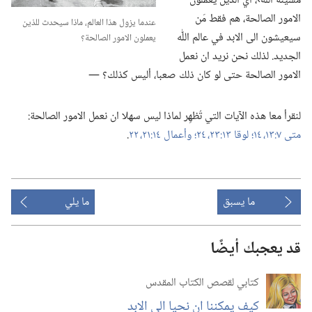
مشيئة اللّٰه›،‏ اي الذين يعملون
الامور الصالحة،‏ هم فقط مَن
عندما يزول هذا العالم،‏ ماذا سيحدث للذين
سيعيشون الى الابد في عالم اللّٰه
يعملون الامور الصالحة؟‏
الجديد.‏ لذلك نحن نريد ان نعمل
الامور الصالحة حتى لو كان ذلك صعبا،‏ أليس كذلك؟‏ —‏
لنقرأ معا هذه الآيات التي تُظهِر لماذا ليس سهلا ان نعمل الامور الصالحة:‏
متى ٧:‏​١٣،‏ ١٤؛‏
لوقا ١٣:‏​٢٣،‏ ٢٤؛‏
وأعمال ١٤:‏​٢١،‏ ٢٢
‏.‏
ما يسبق
ما يلي
قد يعجبك أيضًا
كتابي لقصص الكتاب المقدس
كيف يمكننا ان نحيا الى الابد