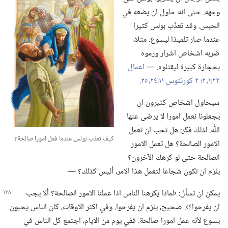
وجهه.‏ حتى انه حاول ان يضعه في
الحبس.‏ وقد تعذّب بولس كثيرا
عندما صار تلميذا ليسوع.‏ مثلا،‏
ضربه اشخاص اشرار ورموه
بحجارة كبيرة ليقتلوه.‏ —‏
اعمال
٢٣:‏​١،‏ ٢؛‏
٢ كورنثوس ١١:‏​٢٤،‏ ٢٥
‏.‏
سيحاول اشخاص كثيرون ان
يجعلونا نعمل امورا لا يرضى عنها
اللّٰه.‏ لذلك فكّر:‏ هل تحب ان تعمل
كيف تعذب بولس عندما فعل امورا صالحة؟‏
الامور الصالحة؟‏ هل تعمل الامور
الصالحة حتى لو كرهك الآخرون؟‏
يلزم ان تكون شجاعا لتعمل هذا الامر،‏ أليس كذلك؟‏ —‏
يمكن ان تسأل:‏ ‹لماذا يكرهنا الناس اذا عملنا الامور الصالحة؟‏ ألا يجب
ان يفرحوا؟‏›.‏ صحيح،‏ يلزم ان يفرحوا.‏ وفي اكثر الاوقات،‏ كان الناس يحبون
يسوع لأنه عمل امورا صالحة.‏ ففي يوم من الايام،‏ اجتمع كل الناس في