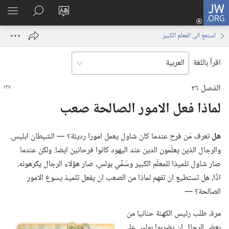
JW.ORG
تسجيل
تغيير
البحث
اظهر
الدخول
لغة
في
القائم
(يفتح
استمع الى المعلّم الكبير
الموقع
JW.‎ORG
نافذة
جديدة)
اقرأ باللغة
الفصل ٢٦
لماذا فعل الامور الصالحة صعب
هل
تعرف مَن فرح عندما كان شاول يعمل امورا رديئة؟‏ —‏ الشيطان ابليس.‏
والرجال الذين يعلّمون الدين عند اليهود كانوا فرحانين ايضا.‏ ولكن عندما
صار شاول تلميذا للمعلّم الكبير وسُمِّي بولس،‏ صار هؤلاء الرجال يكرهونه.‏
اذًا،‏ هل تستطيع ان تفهم لماذا من الصعب ان يفعل تلميذ يسوع الامور
الصالحة؟‏ —‏
مرة،‏ طلب رئيس الكهنة حنانيا من
بعض الرجال ان يضربوا بولس على