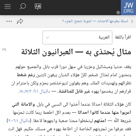
JW.ORG
تسجيل
تغيير
البحث
اظهر
الدخول
لغة
في
القائم
(يفتح
اسئلة يطرحها الاحداث — اجوبة تنجح، الجزء ٢
الموقع
JW.‎ORG
نافذة
جديدة)
اقرأ باللغة
مثال يُحتذى به —‏ العبرانيون الثلاثة
يقف حننيا وميشائيل وعزريا في سهل دورا قرب بابل.‏ والجميع حولهم
ينحنون امام تمثال ضخم.‏ لكنَّ هؤلاء الشبّان يبقون ثابتين
رغم ضغط
نظرائهم وتهديدات الملك.‏ وهم يقولون لنبوخذنصر بحزم ولكن باحترام ان
قرارهم ان يخدموا يهوه
غير قابل للمناقشة.‏
—‏
دانيال ١:‏٦؛‏
٣:‏​١٧،‏ ١٨
‏.‏
كان هؤلاء الثلاثة احداثا عندما أُخذوا الى السبي في بابل.‏
والامانة التي
اعربوا عنها عندما كانوا احداثا
—‏ بعدم اكل اطعمة ربما كانت تحرّمها
شريعة اللّٰه —‏
اعدّتهم
ليتخطوا محنا صعبة واجهوها لاحقا.‏ (‏
دانيال ١:‏​٦-‏٢٠
‏)‏
فقد عرفوا من تجربتهم الخاصة ان اطاعة يهوه هي مسلك حكيم.‏ فهل انت