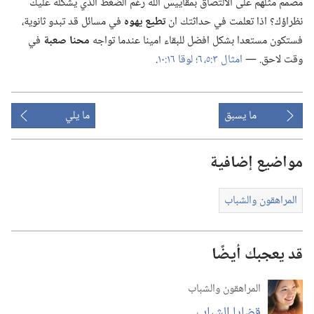
مصمِّم مثلهم على الالتصاق بمقاييس اللّٰه رغم الضغط الذي يشكّله عليك
نظراؤك؟‏ اذا تعلمت في حداثتك ان
تطيع يهوه
في مسائل قد تبدو ثانوية،‏
فستكون مستعدا بشكل افضل للبقاء امينا عندما تواجه
محنا صعبة
في
وقت لاحق.‏ —‏
امثال ٣:‏​٥،‏ ٦؛‏
لوقا ١٦:‏١٠
‏.‏
ما يسبق
ما يلي
مواضيع إضافية
المراهقون والشباب
قد يعجبك أيضًا
المراهقون والشباب
قضايا الشباب