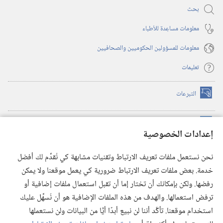
بحث
معلومات مساعِدة للأطباء
معلومات للمسؤولين الحكوميين والصحافيين
تعليمات
التبرعات
(يفتح
نافذة
جديدة)
مكتبة برج المراقبة الالكترونية
™
(يفتح
إعدادات الخصوصية
نافذة
JW Hub
جديدة)
(يفتح
نحن نستعمل ملفات تعريف الارتباط وتقنيات مشابهة كي نُقدِّم لك أفضل
نافذة
®
خدمة. بعض ملفات تعريف الارتباط ضرورية كي يعمل موقعنا ولا يمكن
تطبيق
JW Library
جديدة)
رفضها. ولكن بإمكانك أن تختار إما أن تقبل استعمال ملفات إضافية أو
مكتبة برج المراقبة
ترفض استعمالها. والهدف من هذه الملفات الإضافية هو أن نُسهِّل عليك
استخدام موقعنا. تأكَّد أننا لن نبيع أبدًا أيًّا من البيانات ولن نستعملها