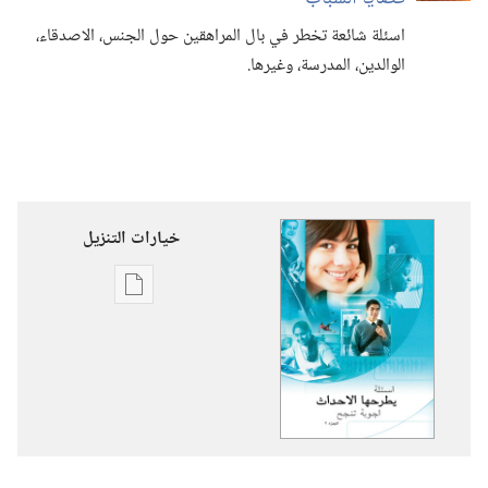
اسئلة شائعة تخطر في بال المراهقين حول الجنس،‏ الاصدقاء،‏
الوالدين،‏ المدرسة،‏ وغيرها.‏
خيارات التنزيل
خيارات
تنزيل
الاصدارات
اسئلة
يطرحها
الاحداث
— اجوبة