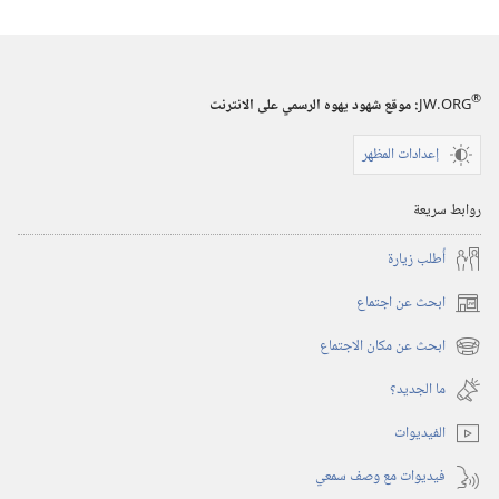
تنجح،
الجزء ٢
®
JW.ORG
:‏ موقع شهود يهوه الرسمي على الانترنت
إعدادات المظهر
روابط سريعة
أُطلب زيارة
ابحث عن اجتماع
(يفتح
نافذة
ابحث عن مكان الاجتماع
(يفتح
جديدة)
نافذة
ما الجديد؟‏
جديدة)
الفيديوات
فيديوات مع وصف سمعي