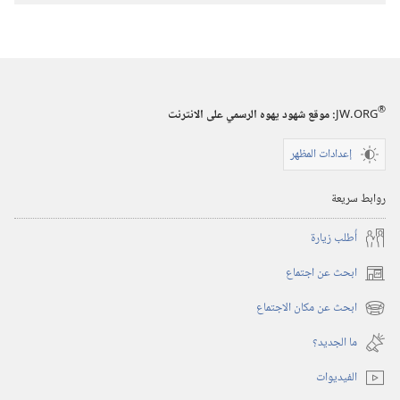
— اجوبة
تنجح،
الجزء ١
®
JW.ORG
:‏ موقع شهود يهوه الرسمي على الانترنت
إعدادات المظهر
روابط سريعة
أُطلب زيارة
ابحث عن اجتماع
(يفتح
نافذة
ابحث عن مكان الاجتماع
(يفتح
جديدة)
نافذة
ما الجديد؟‏
جديدة)
الفيديوات