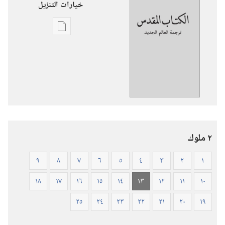
خيارات التنزيل
خيارات
تنزيل
الاصدارات
ترجمة
العالم
الجديد
للكتاب
المقدس
٢ ملوك
(‏الطبعة
المنقحة
٩
٨
٧
٦
٥
٤
٣
٢
١
٢٠١٩)‏
١٨
١٧
١٦
١٥
١٤
١٣
١٢
١١
١٠
٢٥
٢٤
٢٣
٢٢
٢١
٢٠
١٩