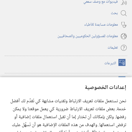
فيديوات مع وصف سمعي
بحث
معلومات مساعِدة للأطباء
معلومات للمسؤولين الحكوميين والصحافيين
تعليمات
التبرعات
(يفتح
نافذة
جديدة)
مكتبة برج المراقبة الالكترونية
™
(يفتح
إعدادات الخصوصية
نافذة
JW Hub
جديدة)
(يفتح
نحن نستعمل ملفات تعريف الارتباط وتقنيات مشابهة كي نُقدِّم لك أفضل
نافذة
®
خدمة. بعض ملفات تعريف الارتباط ضرورية كي يعمل موقعنا ولا يمكن
تطبيق
JW Library
جديدة)
رفضها. ولكن بإمكانك أن تختار إما أن تقبل استعمال ملفات إضافية أو
مكتبة برج المراقبة
ترفض استعمالها. والهدف من هذه الملفات الإضافية هو أن نُسهِّل عليك