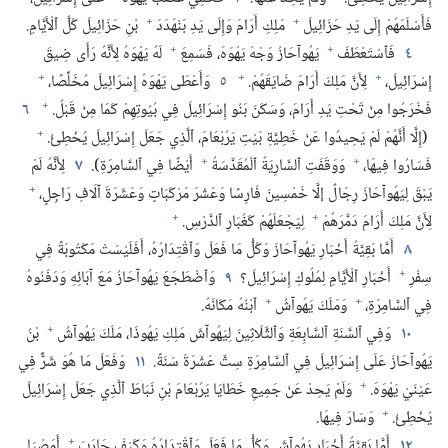
+
+
فَأَسْلَمَهُمْ إِلَى يَدِ حَزَائِيلَ
مَلِكِ أَرَامَ وَإِلَى يَدِ بَنْهَدَدَ
بْنِ حَزَائِيلَ كُلَّ ٱلْأَيَّامِ.‏
+
+
٤
فَٱسْتَعْطَفَ
يَهُوآحَازُ وَجْهَ يَهْوَهَ،‏ فَسَمِعَ
لَهُ يَهْوَهُ لِأَنَّهُ رَأَى ضِيقَ
+
+
+
إِسْرَائِيلَ،‏
لِأَنَّ مَلِكَ أَرَامَ ضَايَقَهُمْ.‏
٥
وَأَعْطَى يَهْوَهُ إِسْرَائِيلَ مُخَلِّصًا،‏
+
فَخَرَجُوا مِنْ تَحْتِ يَدِ أَرَامَ،‏ وَسَكَنَ بَنُو إِسْرَائِيلَ فِي بُيُوتِهِمْ كَمَا مِنْ قَبْلُ.‏
٦
+
(‏إِلَّا أَنَّهُمْ لَمْ يَحِيدُوا عَنْ خَطِيَّةِ بَيْتِ يَرُبْعَامَ،‏ ٱلَّذِي جَعَلَ إِسْرَائِيلَ يُخْطِئُ.‏
+
+
فَسَارُوا فِيهَا،‏
وَوَقَفَتِ ٱلسَّارِيَةُ ٱلْمُقَدَّسَةُ
أَيْضًا فِي ٱلسَّامِرَةِ)‏.‏
٧
لِأَنَّهُ لَمْ
+
يَبْقَ لِيَهُوآحَازَ رِجَالٌ إلَّا خَمْسِينَ فَارِسًا وَعَشْرَ مَرْكَبَاتٍ وَعَشَرَةَ آلَافِ رَاجِلٍ،‏
+
+
لِأَنَّ مَلِكَ أَرَامَ دَمَّرَهُمْ
لِيَجْعَلَهُمْ كَغُبَارِ ٱلدَّرْسِ.‏
٨
أَمَّا بَقِيَّةُ أَخْبَارِ يَهُوآحَازَ وَكُلُّ مَا فَعَلَ وَٱقْتِدَارُهُ،‏ أَفَلَيْسَتْ مَكْتُوبَةً فِي
+
سِفْرِ
أَخْبَارِ ٱلْأَيَّامِ لِمُلُوكِ إِسْرَائِيلَ؟‏
٩
وَٱضْطَجَعَ يَهُوآحَازُ مَعَ آبَائِهِ وَدَفَنُوهُ
+
+
فِي ٱلسَّامِرَةِ،‏
وَمَلَكَ يَهُوآشُ
ٱبْنُهُ مَكَانَهُ.‏
+
١٠
وَفِي ٱلسَّنَةِ ٱلسَّابِعَةِ وَٱلثَّلَاثِينَ لِيَهُوآشَ مَلِكِ يَهُوذَا،‏ مَلَكَ يَهُوآشُ
بْنُ
يَهُوآحَازَ عَلَى إِسْرَائِيلَ فِي ٱلسَّامِرَةِ سِتَّ عَشْرَةَ سَنَةً.‏
١١
وَفَعَلَ مَا هُوَ شَرٌّ فِي
+
عَيْنَيْ يَهْوَهَ.‏
وَلَمْ يَحِدْ عَنْ جَمِيعِ خَطَايَا يَرُبْعَامَ بْنِ نَبَاطَ ٱلَّذِي جَعَلَ إِسْرَائِيلَ
+
يُخْطِئُ.‏
وَسَارَ فِيهَا.‏
+
١٢
أَمَّا بَقِيَّةُ أَخْبَارِ يَهُوآشَ وَكُلُّ مَا فَعَلَ وَٱقْتِدَارُهُ وَكَيْفَ حَارَبَ
أَمَصْيَا