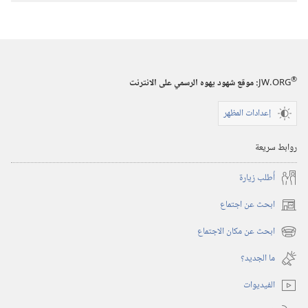
®
JW.ORG
:‏ موقع شهود يهوه الرسمي على الانترنت
إعدادات المظهر
روابط سريعة
أُطلب زيارة
ابحث عن اجتماع
(يفتح
نافذة
ابحث عن مكان الاجتماع
(يفتح
جديدة)
نافذة
ما الجديد؟‏
جديدة)
الفيديوات