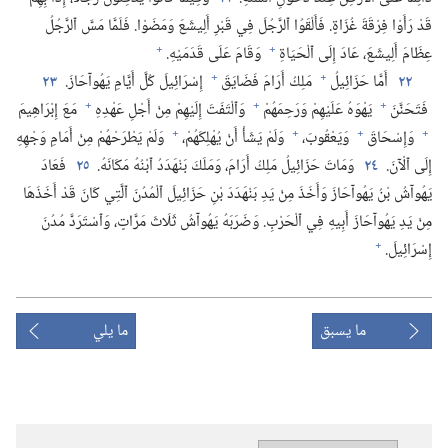
قَدْ رَأَوْا فِرْقَةَ غُزَاةٍ.‏ فَأَلْقَوُا ٱلرَّجُلَ فِي قَبْرِ أَلِيشَعَ وَمَضَوْا.‏ فَلَمَّا مَسَّ ٱلرَّجُلُ
+
+
عِظَامَ أَلِيشَعَ،‏ عَادَ إِلَى ٱلْحَيَاةِ
وَقَامَ عَلَى قَدَمَيْهِ.‏
+
+
٢٢
أَمَّا حَزَائِيلُ
مَلِكُ أَرَامَ فَضَايَقَ
إِسْرَائِيلَ كُلَّ أَيَّامِ يَهُوآحَازَ.‏
٢٣
+
+
+
فَتَحَنَّنَ
يَهْوَهُ عَلَيْهِمْ وَرَحِمَهُمْ
وَٱلْتَفَتَ إِلَيْهِمْ مِنْ أَجْلِ عَهْدِهِ
مَعَ إِبْرَاهِيمَ
+
+
+
+
وَإِسْحَاقَ
وَيَعْقُوبَ،‏
وَلَمْ يَشَأْ أَنْ يُهْلِكَهُمْ،‏
وَلَمْ يَطْرَحْهُمْ مِنْ أَمَامِ وَجْهِهِ
إِلَى ٱلْآنَ.‏
٢٤
وَمَاتَ حَزَائِيلُ مَلِكُ أَرَامَ،‏ وَمَلَكَ بَنْهَدَدُ ٱبْنُهُ مَكَانَهُ.‏
٢٥
فَعَادَ
يَهُوآشُ بْنُ يَهُوآحَازَ وَأَخَذَ مِنْ يَدِ بَنْهَدَدَ بْنِ حَزَائِيلَ ٱلْمُدُنَ ٱلَّتِي كَانَ قَدْ أَخَذَهَا
مِنْ يَدِ يَهُوآحَازَ أَبِيهِ فِي ٱلْحَرْبِ.‏ وَضَرَبَهُ يَهُوآشُ ثَلَاثَ مَرَّاتٍ،‏ وَٱسْتَرَدَّ مُدُنَ
+
إِسْرَائِيلَ.‏
ما يسبق
ما يلي