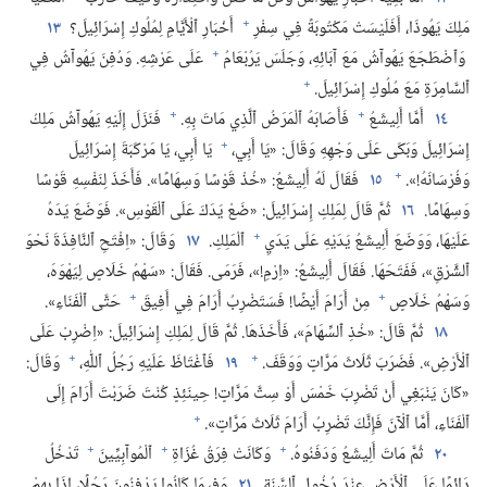
+
مَلِكَ يَهُوذَا،‏ أَفَلَيْسَتْ مَكْتُوبَةً فِي سِفْرِ
أَخْبَارِ ٱلْأَيَّامِ لِمُلُوكِ إِسْرَائِيلَ؟‏
١٣
+
وَٱضْطَجَعَ يَهُوآشُ مَعَ آبَائِهِ،‏ وَجَلَسَ يَرُبْعَامُ
عَلَى عَرْشِهِ.‏ وَدُفِنَ يَهُوآشُ فِي
+
ٱلسَّامِرَةِ مَعَ مُلُوكِ إِسْرَائِيلَ.‏
+
+
١٤
أَمَّا أَلِيشَعُ
فَأَصَابَهُ ٱلْمَرَضُ ٱلَّذِي مَاتَ بِهِ.‏
فَنَزَلَ إِلَيْهِ يَهُوآشُ مَلِكُ
+
إِسْرَائِيلَ وَبَكَى عَلَى وَجْهِهِ وَقَالَ:‏ «يَا أَبِي،‏
يَا أَبِي،‏ يَا مَرْكَبَةَ إِسْرَائِيلَ
+
وَفُرْسَانَهُ!‏».‏
١٥
فَقَالَ لَهُ أَلِيشَعُ:‏ «خُذْ قَوْسًا وَسِهَامًا».‏ فَأَخَذَ لِنَفْسِهِ قَوْسًا
وَسِهَامًا.‏
١٦
ثُمَّ قَالَ لِمَلِكِ إِسْرَائِيلَ:‏ «ضَعْ يَدَكَ عَلَى ٱلْقَوْسِ».‏ فَوَضَعَ يَدَهُ
+
عَلَيْهَا،‏ وَوَضَعَ أَلِيشَعُ يَدَيْهِ عَلَى يَدَيِ
ٱلْمَلِكِ.‏
١٧
وَقَالَ:‏ «اِفْتَحِ ٱلنَّافِذَةَ نَحْوَ
ٱلشَّرْقِ»،‏ فَفَتَحَهَا.‏ فَقَالَ أَلِيشَعُ:‏ «اِرْمِ!‏»،‏ فَرَمَى.‏ فَقَالَ:‏ «سَهْمُ خَلَاصٍ لِيَهْوَهَ،‏
+
+
وَسَهْمُ خَلَاصٍ
مِنْ أَرَامَ أَيْضًا!‏ فَسَتَضْرِبُ أَرَامَ فِي أَفِيقَ
حَتَّى ٱلْفَنَاءِ».‏
١٨
ثُمَّ قَالَ:‏ «خُذِ ٱلسِّهَامَ»،‏ فَأَخَذَهَا.‏ ثُمَّ قَالَ لِمَلِكِ إِسْرَائِيلَ:‏ «اِضْرِبْ عَلَى
+
+
ٱلْأَرْضِ».‏ فَضَرَبَ ثَلَاثَ مَرَّاتٍ وَوَقَفَ.‏
١٩
فَٱغْتَاظَ عَلَيْهِ رَجُلُ ٱللّٰهِ،‏
وَقَالَ:‏
«كَانَ يَنْبَغِي أَنْ تَضْرِبَ خَمْسَ أَوْ سِتَّ مَرَّاتٍ!‏ حِينَئِذٍ كُنْتَ ضَرَبْتَ أَرَامَ إِلَى
+
ٱلْفَنَاءِ،‏ أَمَّا ٱلْآنَ فَإِنَّكَ تَضْرِبُ أَرَامَ ثَلَاثَ مَرَّاتٍ».‏
+
+
+
٢٠
ثُمَّ مَاتَ أَلِيشَعُ وَدَفَنُوهُ.‏
وَكَانَتْ فِرَقُ غُزَاةِ
ٱلْمُوآبِيِّينَ
تَدْخُلُ
دَائِمًا عَلَى ٱلْأَرْضِ عِنْدَ دُخُولِ ٱلسَّنَةِ.‏
٢١
وَفِيمَا كَانُوا يَدْفِنُونَ رَجُلًا،‏ إِذَا بِهِمْ