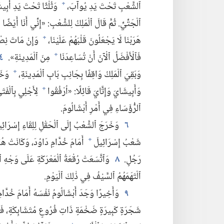
ٱلشَّعْبِ تَحْتَ يَدِ يُوآبَ،‏
وَثُلْثًا تَحْتَ يَدِ أَبِي
+
ٱلْجَتِّيِّ.‏ ثُمَّ قَالَ ٱلْمَلِكُ لِلشَّعْبِ:‏ «إِنِّي أَنَا أَيْضًا
هَرَبْنَا لَا يَجْعَلُونَ قَلْبَهُمْ عَلَيْنَا،‏
وَإِنْ مَاتَ نِصْفُن
+
فَٱلْأَفْضَلُ ٱلْآنَ أَنْ تُسَاعِدَنَا
مِنَ ٱلْمَدِينَةِ».‏
٤
+
وَبَقِيَ ٱلْمَلِكُ وَاقِفًا بِجَانِبِ بَابِ ٱلْمَدِينَةِ،‏
وَخَر
+
وَأَبِيشَايَ وَإِتَّايَ قَائِلًا:‏ «اُرْفُقُوا
لِأَجْلِي بِٱلْفَت
+
ٱلرُّؤَسَاءِ فِي أَمْرِ أَبْشَالُومَ.‏
٦
وَخَرَجَ ٱلشَّعْبُ إِلَى ٱلْحَقْلِ لِلِقَاءِ إِسْرَائِيلَ
شَعْبُ إِسْرَائِيلَ
أَمَامَ خُدَّامِ دَاوُدَ،‏ وَكَانَتْ هُ
+
رَجُلٍ.‏
٨
وَٱتَّسَعَتْ رُقْعَةُ ٱلْمَعْرَكَةِ عَلَى وَجْهِ ٱلْأ
ٱلْتَهَمَهُمُ ٱلسَّيْفُ فِي ذٰلِكَ ٱلْيَوْمِ.‏
٩
وَأَخِيرًا وَجَدَ أَبْشَالُومُ نَفْسَهُ أَمَامَ خُدَّامِ
شَجَرَةٍ كَبِيرَةٍ ضَخْمَةٍ ذَاتِ فُرُوعٍ مُتَشَابِكَةٍ،‏ فَعَلِقَ 