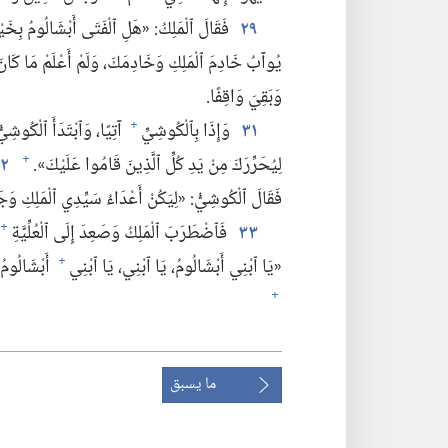
٢٩
فَقَالَ ٱلْمَلِكُ:‏ «هَلِ ٱلْفَتَى أَبْشَالُومُ بِخَ
يُوآبُ خَادِمَ ٱلْمَلِكِ وَخَادِمَكَ،‏ وَلَمْ أَعْلَمْ مَا كَانَ
وَبَقِيَ وَاقِفًا.‏
٣١
وَإِذَا بِٱلْكُوشِيِّ
آتِيًا،‏ وَٱبْتَدَأَ ٱلْكُوشِيّ
+
لِيُحَرِّرَكَ مِنْ يَدِ كُلِّ ٱلَّذِينَ قَامُوا عَلَيْكَ».‏
٢
+
فَقَالَ ٱلْكُوشِيُّ:‏ «لِيَكُنْ أَعْدَاءُ سَيِّدِي ٱلْمَلِكِ وَج
٣٣
فَٱضْطَرَبَ ٱلْمَلِكُ وَصَعِدَ إِلَى ٱلْعُلِّيَّةِ
+
«يَا ٱبْنِي أَبْشَالُومُ،‏ يَا ٱبْنِي،‏ يَا ٱبْنِي
أَبْشَالُومُ!
+
+
ما يسبق