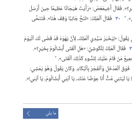
يْرٍ؟‏».‏ فَقَالَ أَخِيمَعَصُ:‏ «رَأَيْتُ هَيَجَانًا عَظِيمًا حِينَ أَرْسَلَ
».‏
٣٠
فَقَالَ ٱلْمَلِكُ:‏ «تَنَحَّ جَانِبًا وَقِفْ هُنَا».‏ فَتَنَحَّى
+
ُ يَقُولُ:‏ «لِيُخْبَرْ سَيِّدِي ٱلْمَلِكُ،‏ لِأَنَّ يَهْوَهَ قَدْ قَضَى لَكَ ٱلْيَوْمَ
٣
فَقَالَ ٱلْمَلِكُ لِلْكُوشِيِّ:‏ «هَلِ ٱلْفَتَى أَبْشَالُومُ بِخَيْرٍ؟‏».‏
َمِيعُ مَنْ قَامَ عَلَيْكَ لِلسُّوءِ كَذٰلِكَ ٱلْفَتَى».‏
+
فَوْقَ ٱلْمَدْخَلِ وَٱنْفَجَرَ بِٱلْبُكَاءِ.‏ وَكَانَ يَقُولُ وَهُوَ يَمْشِي:‏
‏ يَا لَيْتَنِي مُتُّ أَنَا عِوَضًا عَنْكَ،‏ يَا ٱبْنِي أَبْشَالُومُ،‏ يَا ٱبْنِي!‏».‏
ما يلي