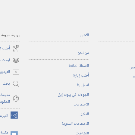
الأخبار
روابط سريعة
أُطلب ز
من نحن
ابحث عن
(يفتح
الاسئلة الشائعة
ريس
نافذة
الفيديو
أُطلب زيارة
جديدة)
ت
بحث
اتصل بنا
الجولات في بيوت إيل
معلومات
الحكوم
الاجتماعات
الذكرى
التبرع
(يفتح
الاجتماعات السنوية
نافذة
جديدة)
مكتبة 
النشاطات