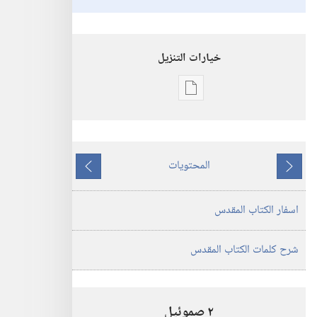
خيارات التنزيل
خيارات
تنزيل
الاصدارات
ترجمة
المحتويات
العالم
ما
ما
الجديد
يسبق
يلي
اسفار الكتاب المقدس
للكتاب
المقدس
(‏الطبعة
شرح كلمات الكتاب المقدس
المنقحة
٢٠١٩)‏
٢ صموئيل