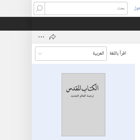
خول
بحث
اقرأ باللغة