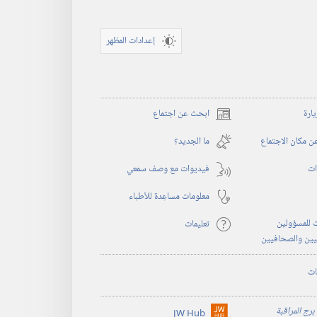
إعدادات المظهر
يارة
ابحث عن اجتماع
(يفتح
نافذة
 مكان الاجتماع
ما الجديد؟‏
جديدة)
ات
فيديوات مع وصف سمعي
معلومات مساعِدة للأطباء
 للمسؤولين
تعليمات
يين والصحافيين
ات
برج المراقبة
JW Hub