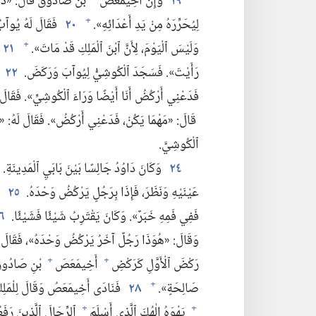
١٩
وَإِنَّ أَخِيمَعَصَ
بْنَ صَادُوقَ قَالَ:‏ «دَعْنِي
لِيُحَرِّرَهُ مِنْ يَدِ أَعْدَائِهِ».‏
٢٠
فَقَالَ لَهُ يُوآبُ
+
وَلَيْسَ ٱلْيَوْمَ،‏ لِأَنَّ ٱبْنَ ٱلْمَلِكِ قَدْ مَاتَ».‏
٢١
+
رَأَيْتَ».‏ فَسَجَدَ ٱلْكُوشِيُّ لِيُوآبَ وَرَكَضَ.‏
٢٢
و
فَدَعْنِي أَرْكُضُ أَنَا أَيْضًا وَرَاءَ ٱلْكُوشِيِّ».‏ فَقَالَ 
قَالَ:‏ «مَهْمَا يَكُنْ،‏ فَدَعْنِي أَرْكُضُ».‏ فَقَالَ لَهُ:
ٱلْكُوشِيَّ.‏
٢٤
وَكَانَ دَاوُدُ جَالِسًا بَيْنَ بَابَيِ ٱلْمَدِينَةِ.‏
+
عَيْنَيْهِ وَنَظَرَ،‏ فَإِذَا بِرَجُلٍ يَرْكُضُ وَحْدَهُ.‏
٢٥
فَ
فَفِي فَمِهِ خَبَرٌ».‏ وَكَانَ يَقْتَرِبُ شَيْئًا فَشَيْئًا.‏
٦
وَقَالَ:‏ «هُوَذَا رَجُلٌ آخَرُ يَرْكُضُ وَحْدَهُ»،‏ فَقَالَ ٱ
رَكْضَ ٱلْأَوَّلِ كَرَكْضِ
أَخِيمَعَصَ
بْنِ صَادُوقَ»
+
+
صَالِحَةٍ».‏
٢٨
فَنَادَى أَخِيمَعَصُ وَقَالَ لِلْمَلِكِ:
+
يَهْوَهُ إِلٰهُكَ ٱلَّذِي أَسْلَمَ
ٱلرِّجَالَ ٱلَّذِينَ رَفَع
+
+