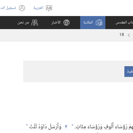
العربية
تسجيل الد
اختر
(يفتح
اللغة
نافذة
كتاب المقدس
المكتبة
الأخبار
من نحن
جديدة)
18
هِمْ رُؤَسَاءَ أُلُوفٍ وَرُؤَسَاءَ مِئَاتٍ.‏
٢
وَأَرْسَلَ دَاوُدُ ثُلْثَ
+
+