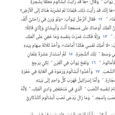
رَ يُوآبَ
وَقَالَ:‏ «هَا قَدْ رَأَيْتُ أَبْشَالُومَ مُعَلَّقًا بِشَجَرَةٍ
+
هَا إِنَّكَ قَدْ رَأَيْتَ ذٰلِكَ،‏ فَلِمَاذَا لَمْ تَضْرِبْهُ هُنَاكَ إِلَى ٱلْأَرْضِ؟‏
ًا».‏
١٢
فَقَالَ ٱلرَّجُلُ لِيُوآبَ:‏ «وَلَوْ وُزِنَ فِي رَاحَتَيَّ أَلْفٌ
+
نَّ ٱلْمَلِكَ أَوْصَاكَ عَلَى مَسْمَعِنَا أَنْتَ وَأَبِيشَايَ وَإِتَّايَ قَائِلًا:‏
‏
١٣
وَإِلَّا فَكُنْتُ غَدَرْتُ بِنَفْسِهِ وَمَا خَفِيَ عَلَى ٱلْمَلِكِ
+
‏ «لَا أَمْلِكُ نَفْسِي هٰكَذَا أَمَامَكَ».‏ وَأَخَذَ ثَلَاثَةَ سِهَامٍ بِيَدِهِ
 فِي وَسَطِ
تِلْكَ ٱلشَّجَرَةِ.‏
١٥
ثُمَّ ٱسْتَدَارَ عَشَرَةُ غِلْمَانٍ
+
َمَاتُوهُ.‏
١٦
وَنَفَخَ يُوآبُ فِي ٱلْقَرْنِ
لِكَيْ يَرْجِعَ
+
+
ٱلشَّعْبَ.‏
١٧
وَأَخَذُوا أَبْشَالُومَ وَرَمَوْهُ فِي ٱلْغَابَةِ فِي حُفْرَةٍ
جَارَةِ.‏
وَأَمَّا إِسْرَائِيلُ فَهَرَبَ كُلُّ وَاحِدٍ إِلَى بَيْتِهِ.‏
+
َامَ لِنَفْسِهِ ٱلنُّصْبَ
ٱلَّذِي فِي مُنْخَفَضِ وَادِي ٱلْمَلِكِ،‏
لِأَنَّهُ
+
+
ُصْبَ بِٱسْمِهِ،‏
وَمَا زَالَ يُدْعَى نُصْبَ أَبْشَالُومَ ٱلتَّذْكَارِيَّ
+