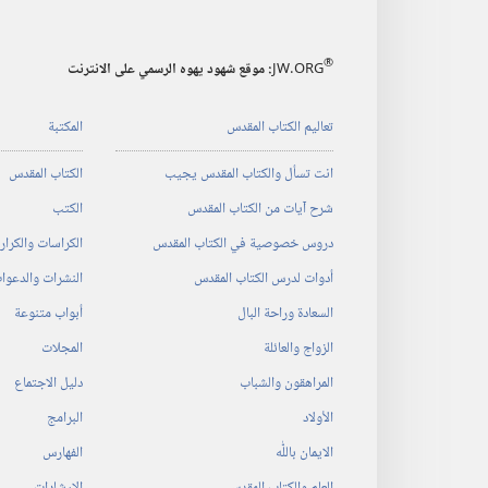
®
JW.ORG
:‏ موقع شهود يهوه الرسمي على الانترنت
تعاليم الكتاب المقدس
المكتبة
انت تسأل والكتاب المقدس يجيب
الكتاب المقدس
شرح آيات من الكتاب المقدس
الكتب
دروس خصوصية في الكتاب المقدس
الكراسات والكرا
أدوات لدرس الكتاب المقدس
النشرات والدعوا
السعادة وراحة البال
أبواب متنوعة
الزواج والعائلة
المجلات
المراهقون والشباب
دليل الاجتماع
الأولاد
البرامج
الايمان باللّٰه
الفهارس
العلم والكتاب المقدس
الإرشادات