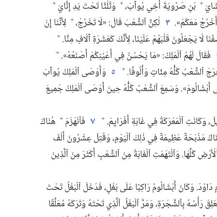
شَايَ
بْنِ صَرُويَةَ أَخِي يُوآبَ،‏
وَثُلْثًا تَحْتَ يَدِ إِتَّايَ
+
+
+
 أَخْرُجُ مَعَكُمْ».‏
٣
لٰكِنَّ ٱلشَّعْبَ قَالَ:‏ «لَا تَخْرُجْ،‏
لِأَنَّنَا إِنْ
+
َا لَا يَجْعَلُونَ قَلْبَهُمْ عَلَيْنَا،‏ لِأَنَّكَ كَعَشَرَةِ آلَافٍ مِنَّا.‏
+
فَقَالَ لَهُمُ ٱلْمَلِكُ:‏ «مَا يَحْسُنُ فِي أَعْيُنِكُمْ أَصْنَعُهُ».‏
+
َجَ ٱلشَّعْبُ كُلُّهُ مِئَاتٍ وَأُلُوفًا.‏
٥
وَأَوْصَى ٱلْمَلِكُ يُوآبَ
+
َى أَبْشَالُومَ».‏ وَسَمِعَ ٱلشَّعْبُ كُلُّهُ حِينَ أَوْصَى ٱلْمَلِكُ جَمِيعَ
،‏ وَكَانَتِ ٱلْمَعْرَكَةُ فِي غَابَةِ أَفْرَايِمَ.‏
٧
فَٱنْهَزَمَ
هُنَاكَ
+
+
نَاكَ مَذْبَحَةٌ عَظِيمَةٌ فِي ذٰلِكَ ٱلْيَوْمِ،‏ وَقُتِلَ عِشْرُونَ أَلْفَ
َرْضِ كُلِّهَا.‏ وَٱلْتَهَمَتِ ٱلْغَابَةُ مِنَ ٱلشَّعْبِ أَكْثَرَ مِنَ ٱلَّذِينَ
 دَاوُدَ.‏ وَكَانَ أَبْشَالُومُ رَاكِبًا عَلَى بَغْلٍ،‏ فَدَخَلَ ٱلْبَغْلُ تَحْتَ
رَأْسُهُ بِٱلشَّجَرَةِ،‏ وَمَرَّ ٱلْبَغْلُ ٱلَّذِي تَحْتَهُ وَتَرَكَهُ مُعَلَّقًا