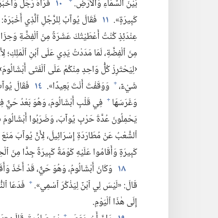
بَيْنَ ٱلسَّمَاءِ وَٱلْأَرْضِ.‏
١٠
فَرَآهُ رَجُلٌ وَأَخْبَ
+
كَبِيرَةٍ».‏
١١
فَقَالَ يُوآبُ لِلرَّجُلِ ٱلَّذِي أَخْبَرَهُ:‏ «
عِنْدَئِذٍ كُنْتُ أَعْطَيْتُكَ عَشَرَةً مِنَ ٱلْفِضَّةِ وَحِزَام
مِنَ ٱلْفِضَّةِ،‏ لَمَا مَدَدْتُ يَدِي عَلَى ٱبْنِ ٱلْمَلِكِ؛‏ لِأَ
‹لِيَحْتَرِزْ كُلُّ وَاحِدٍ مِنْكُمْ عَلَى ٱلْفَتَى أَبْشَالُومَ›.
شَيْءٌ،‏
وَوَقَفْتَ أَنْتَ بَعِيدًا».‏
١٤
فَقَالَ يُوآبُ:
+
وَغَرَسَهَا
فِي قَلْبِ أَبْشَالُومَ،‏ وَهُوَ بَعْدُ حَيٌّ
+
يَحْمِلُونَ عُدَّةَ حَرْبِ يُوآبَ،‏ وَضَرَبُوا أَبْشَالُومَ فَأ
ٱلشَّعْبُ عَنْ مُطَارَدَةِ إِسْرَائِيلَ،‏ لِأَنَّ يُوآبَ مَنَعَ 
كَبِيرَةٍ وَأَقَامُوا عَلَيْهِ كَوْمَةً كَبِيرَةً جِدًّا مِنَ ٱلْحِ
١٨
وَكَانَ أَبْشَالُومُ،‏ وَهُوَ حَيٌّ،‏ قَدْ أَخَذَ وَأَق
قَالَ:‏ «لَيْسَ لِي ٱبْنٌ لِيَذْكُرَ ٱسْمِي».‏
فَدَعَا ٱلنّ
+
إِلَى هٰذَا ٱلْيَوْمِ.‏
+