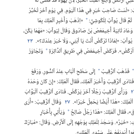
 أَرْكُضُ وَأُبَلِّغُ ٱلْمَلِكَ ٱلْخَبَرَ،‏ لِأَنَّ يَهْوَهَ قَدْ قَضَى لَهُ
:‏ «لَسْتَ صَاحِبَ خَبَرٍ فِي هٰذَا ٱلْيَوْمِ.‏ فِي يَوْمٍ آخَرَ تُخَبِّرُ
ثُمَّ قَالَ يُوآبُ لِلْكُوشِيِّ:‏
«اِذْهَبْ وَأَخْبِرِ ٱلْمَلِكَ بِمَا
+
َعَادَ ثَانِيَةً أَخِيمَعَصُ بْنُ صَادُوقَ وَقَالَ لِيُوآبَ:‏ «مَهْمَا يَكُنْ،‏
يُوآبُ:‏ «لِمَاذَا تَرْكُضُ أَنْتَ يَا ٱبْنِي،‏ وَلَا خَبَرَ عِنْدَكَ؟‏».‏
٢٣
‏ «اُرْكُضْ».‏ فَرَكَضَ أَخِيمَعَصُ فِي طَرِيقِ ٱلدَّائِرَةِ
وَتَجَاوَزَ
+
فَذَهَبَ ٱلرَّقِيبُ
إِلَى سَطْحِ ٱلْبَابِ عِنْدَ ٱلسُّورِ.‏ وَرَفَعَ
+
نَادَى ٱلرَّقِيبُ وَأَخْبَرَ ٱلْمَلِكَ،‏ فَقَالَ ٱلْمَلِكُ:‏ «إِنْ كَانَ وَحْدَهُ
٢
وَرَأَى ٱلرَّقِيبُ رَجُلًا آخَرَ يَرْكُضُ.‏ فَنَادَى ٱلرَّقِيبُ ٱلْبَوَّابَ
لْمَلِكُ:‏ «هٰذَا أَيْضًا يَحْمِلُ خَبَرًا».‏
٢٧
وَقَالَ ٱلرَّقِيبُ:‏ «أَرَى
،‏ فَقَالَ ٱلْمَلِكُ:‏ «هٰذَا رَجُلٌ صَالِحٌ
وَيَأْتِي بِأَخْبَارٍ
+
‏ «خَيْرٌ».‏ وَسَجَدَ لِلْمَلِكِ بِوَجْهِهِ إِلَى ٱلْأَرْضِ.‏ وَقَالَ:‏ «مُبَارَكٌ
ُوا أَيْدِيَهُمْ عَلَى سَيِّدِي ٱلْمَلِكِ».‏