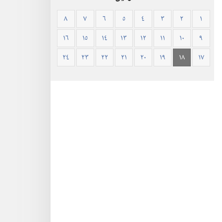
٨
٧
٦
٥
٤
٣
٢
١
١٦
١٥
١٤
١٣
١٢
١١
١٠
٩
٢٤
٢٣
٢٢
٢١
٢٠
١٩
١٨
١٧