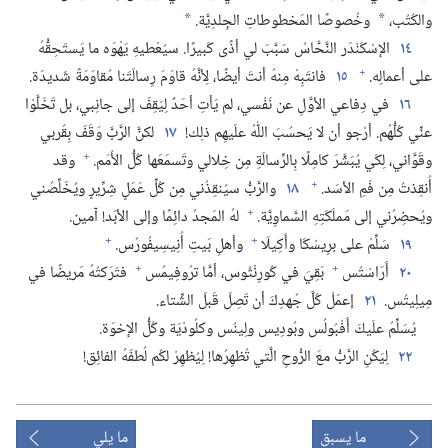
والكُتُب،‏
وخُصوصًا المَخطوطاتِ الجِلدِيَّة.‏
*
*
١٤
الإسْكَنْدَر النَّحَّاسُ سَبَّبَ لي أذًى كَبيرًا.‏ سيُعْطيهِ يَهْوَه ما يَستَحِقُّهُ
+
على أعمالِه.‏
١٥
فانتَبِهْ مِنهُ أنتَ أيضًا،‏ لِأنَّهُ قاوَمَ رِسالَتَنا مُقاوَمَةً شَديدَة.‏
١٦
في دِفاعي الأوَّلِ عن نَفْسي،‏ لم يَأتِ أحَدٌ لِيَقِفَ إلى جانِبي،‏ بل تَخَلَّوْا
عنِّي كُلُّهُم.‏ أرْجو أن لا يَحسُبَ اللّٰهُ علَيهِم ذلِك!‏
١٧
لكنَّ الرَّبَّ وَقَفَ بِقُربي
+
وقَوَّاني،‏ لِكَي يُبَشَّرَ كامِلًا بِالرِّسالَةِ مِن خِلالي وتَسمَعَها كُلُّ الأُمَم.‏
وقد
+
أُنقِذتُ مِن فَمِ الأسَد.‏
١٨
والرَّبُّ سيُنقِذُني مِن كُلِّ عَمَلٍ شِرِّيرٍ ويُخَلِّصُني
+
ويُحضِرُني إلى مَملَكَتِهِ السَّماوِيَّة.‏
لهُ المَجدُ دائِمًا وإلى الأبَد!‏ آمين.‏
+
+
١٩
سَلِّمْ على برِيسْكَا وأَكِيلَا
وأهلِ بَيتِ أُنِيسِيفُورُس.‏
+
+
٢٠
أَرَاسْتُس
بَقِيَ في كُورِنْثُوس،‏ أمَّا ترُوفِيمُس
فتَرَكتُهُ مَريضًا في
مِيلِيتُس.‏
٢١
إعمَلْ كُلَّ جُهدِكَ أن تَصِلَ قَبلَ الشِّتاء.‏
يُسَلِّمُ علَيكَ أَفْبُولُس وبُودِيس ولِينُس وكلُودْيَة وكُلُّ الإخوَة.‏
٢٢
لِيَكُنِ الرَّبُّ معَ الرُّوحِ الَّتي تُظهِرُها!‏ لِيُظهِرْ لكُم لُطفَهُ الفائِق!‏
ما يسبق
ما يلي