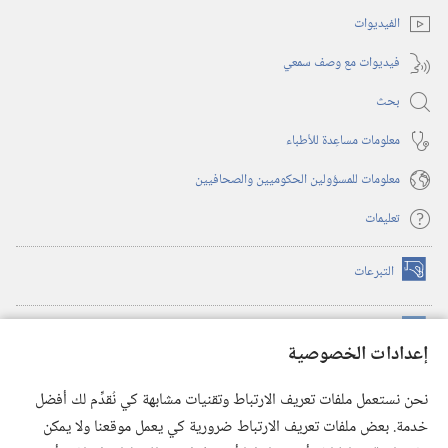
جديدة)
الفيديوات
فيديوات مع وصف سمعي
بحث
معلومات مساعِدة للأطباء
معلومات للمسؤولين الحكوميين والصحافيين
تعليمات
التبرعات
(يفتح
نافذة
جديدة)
مكتبة برج المراقبة الالكترونية
™
(يفتح
إعدادات الخصوصية
نافذة
JW Hub
جديدة)
(يفتح
نحن نستعمل ملفات تعريف الارتباط وتقنيات مشابهة كي نُقدِّم لك أفضل
نافذة
®
خدمة. بعض ملفات تعريف الارتباط ضرورية كي يعمل موقعنا ولا يمكن
تطبيق
JW Library
جديدة)