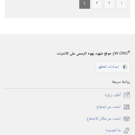
٤
٣
٢
١
®
JW.ORG
:‏ موقع شهود يهوه الرسمي على الانترنت
إعدادات المظهر
روابط سريعة
أُطلب زيارة
ابحث عن اجتماع
(يفتح
نافذة
ابحث عن مكان الاجتماع
(يفتح
جديدة)
نافذة
ما الجديد؟‏