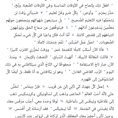
+
+
افعَلْ ذلِك بِإلحاحٍ في الأوْقاتِ المُناسِبَة وفي الأوْقاتِ الصَّعبَة.‏ وَبِّخ،‏
+
حَذِّرْ بِحَزم،‏
وأوْصِ،‏
بِكُلِّ صَبرٍ وفَنِّ تَعليم.‏
٣
فسَيَأتي وَقتٌ لن
*
*
+
يَتَحَمَّلوا فيهِ التَّعليمَ الصَّحيح،‏
بل سيَتبَعونَ شَهَواتِهِم ويَجمَعونَ حَولَهُم
*
+
مُعَلِّمينَ يُدَغدِغونَ آذانَهُم.‏
٤
فيَتَوَقَّفونَ عن سَماعِ الحَقّ،‏ ويُوَجِّهونَ
*
انتِباهَهُم إلى قِصَصٍ كاذِبَة.‏
٥
أمَّا أنتَ فكُنْ واعِيًا في كُلِّ شَيء،‏ تَحَمَّلِ
+
+
الصُّعوبات،‏
اعمَلْ عَمَلَ المُبَشِّر،‏
تَمِّمْ خِدمَتَكَ كامِلًا.‏
*
+
+
٦
فأنا الآنَ أُسكَبُ كامِلًا كتَقدِمَةِ خَمر،‏
ووَقتُ تَحَرُّري اقتَرَبَ كَثيرًا.‏
+
+
٧
قاتَلتُ المُقاتَلَةَ النَّبيلَة،‏
أنهَيتُ السِّباق،‏
الْتَصَقتُ بِالإيمان.‏
٨
ومُنذُ
+
الآن،‏ صارَ تاجُ الاستِقامَةِ
مَحفوظًا لي،‏ التَّاجُ الَّذي سيُكافِئُني بهِ في ذلِكَ
*
+
+
اليَومِ
الرَّبّ،‏ القاضي العادِل.‏
وهو لن يُكافِئَني بهِ أنا فَقَط،‏ بل أيضًا كُلَّ
*
المُتَشَوِّقينَ إلى ظُهورِه.‏
+
٩
إعمَلْ كُلَّ جُهدِكَ كَي تَأتِيَ إلَيَّ عن قَريب.‏
١٠
فإنَّ دِيمَاس
تَخَلَّى
عنِّي لِأنَّهُ أحَبَّ العالَمَ
الحاضِر،‏ وذَهَبَ إلى تَسَالُونِيكِي.‏ وكرِيسْكِيس ذَهَبَ
*
إلى غَلَاطْيَة وتِيطُس إلى دَلْمَاطْيَة.‏
١١
لُوقَا وَحْدَهُ معي.‏ أُجلُبْ مُرْقُس معكَ
+
لِأنَّهُ يُفيدُني في الخِدمَة.‏
١٢
أمَّا تِيخِيكُس
فقد أرسَلتُهُ إلى أَفَسُس.‏
١٣
وحينَ تَأتي،‏ أَحضِرْ معكَ المِعطَفَ الَّذي تَرَكتُهُ في تَرْوَاس عِندَ كَارْبُس،‏