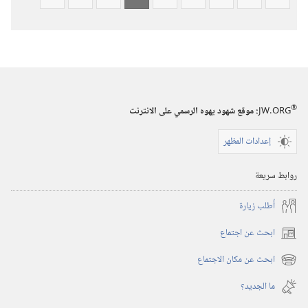
®
JW.ORG
:‏ موقع شهود يهوه الرسمي على الانترنت
إعدادات المظهر
روابط سريعة
أُطلب زيارة
ابحث عن اجتماع
(يفتح
نافذة
ابحث عن مكان الاجتماع
(يفتح
جديدة)
نافذة
ما الجديد؟‏
جديدة)