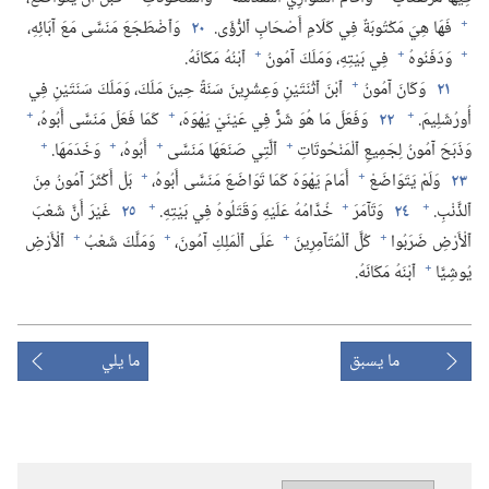
+
فَهَا هِيَ مَكْتُوبَةٌ فِي كَلَامِ أَصْحَابِ ٱلرُّؤَى.‏
٢٠
وَٱضْطَجَعَ مَنَسَّى مَعَ آبَائِهِ،‏
+
+
+
وَدَفَنُوهُ
فِي بَيْتِهِ،‏ وَمَلَكَ آمُونُ
ٱبْنُهُ مَكَانَهُ.‏
+
٢١
وَكَانَ آمُونُ
ٱبْنَ ٱثْنَتَيْنِ وَعِشْرِينَ سَنَةً حِينَ مَلَكَ،‏ وَمَلَكَ سَنَتَيْنِ فِي
+
+
+
أُورُشَلِيمَ.‏
٢٢
وَفَعَلَ مَا هُوَ شَرٌّ فِي عَيْنَيْ يَهْوَهَ،‏
كَمَا فَعَلَ مَنَسَّى أَبُوهُ،‏
+
+
+
+
وَذَبَحَ آمُونُ لِجَمِيعِ ٱلْمَنْحُوتَاتِ
ٱلَّتِي صَنَعَهَا مَنَسَّى
أَبُوهُ،‏
وَخَدَمَهَا.‏
+
+
٢٣
وَلَمْ يَتَوَاضَعْ
أَمَامَ يَهْوَهَ كَمَا تَوَاضَعَ مَنَسَّى أَبُوهُ،‏
بَلْ أَكْثَرَ آمُونُ مِنَ
+
+
+
ٱلذَّنْبِ.‏
٢٤
وَتَآ‌مَرَ
خُدَّامُهُ عَلَيْهِ وَقَتَلُوهُ فِي بَيْتِهِ.‏
٢٥
غَيْرَ أَنَّ شَعْبَ
+
+
+
+
ٱلْأَرْضِ ضَرَبُوا
كُلَّ ٱلْمُتَآ‌مِرِينَ
عَلَى ٱلْمَلِكِ آمُونَ،‏
وَمَلَّكَ شَعْبُ
ٱلْأَرْضِ
+
يُوشِيَّا
ٱبْنَهُ مَكَانَهُ.‏
ما يسبق
ما يلي