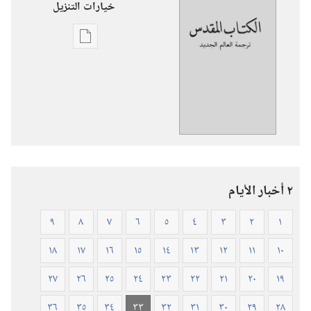
خيارات التنزيل
خيارات
تنزيل
الاصدارات
ترجمة
العالم
الجديد
للكتاب
المقدس
٢ أخبار الأيام
(‏الطبعة
المنقحة
٩
٨
٧
٦
٥
٤
٣
٢
١
٢٠١٩)‏
١٨
١٧
١٦
١٥
١٤
١٣
١٢
١١
١٠
٢٧
٢٦
٢٥
٢٤
٢٣
٢٢
٢١
٢٠
١٩
٣٦
٣٥
٣٤
٣٣
٣٢
٣١
٣٠
٢٩
٢٨