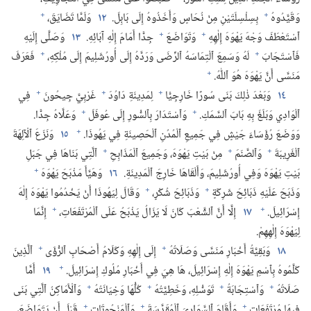
+
+
وَقَيَّدُوهُ
بِسِلْسِلَتَيْنِ مِنْ نُحَاسٍ وَأَخَذُوهُ إِلَى بَابِلَ.‏
١٢
وَلَمَّا تَضَايَقَ،‏
+
+
ٱسْتَعْطَفَ وَجْهَ يَهْوَهَ إِلٰهِهِ
وَتَوَاضَعَ
جِدًّا أَمَامَ إِلٰهِ آبَائِهِ.‏
١٣
وَصَلَّى إِلَيْهِ
+
+
فَٱسْتَجَابَ
لَهُ وَسَمِعَ ٱلْتِمَاسَهُ ٱلرِّضَى وَرَدَّهُ إِلَى أُورُشَلِيمَ إِلَى مُلْكِهِ،‏
فَعَرَفَ
+
مَنَسَّى أَنَّ يَهْوَهَ هُوَ ٱللّٰهُ.‏
+
+
+
١٤
وَبَعْدَ ذٰلِكَ بَنَى سُورًا خَارِجِيًّا
لِمَدِينَةِ دَاوُدَ
غَرْبِيَّ جِيحُونَ
فِي
+
+
ٱلْوَادِي وَبَلَغَ بِهِ بَابَ ٱلسَّمَكِ.‏
وَٱسْتَدَارَ بِٱلسُّورِ إِلَى عُوفَلَ
وَعَلَّاهُ جِدًّا.‏
+
وَوَضَعَ رُؤَسَاءَ جَيْشٍ فِي جَمِيعِ ٱلْمُدُنِ ٱلْحَصِينَةِ فِي يَهُوذَا.‏
١٥
وَنَزَعَ ٱلْآلِهَةَ
+
+
+
ٱلْغَرِيبَةَ
وَٱلصَّنَمَ
مِنْ بَيْتِ يَهْوَهَ،‏ وَجَمِيعَ ٱلْمَذَابِحِ
ٱلَّتِي بَنَاهَا فِي جَبَلِ
+
بَيْتِ يَهْوَهَ وَفِي أُورُشَلِيمَ،‏ وَأَلْقَاهَا خَارِجَ ٱلْمَدِينَةِ.‏
١٦
وَهَيَّأَ مَذْبَحَ يَهْوَهَ
+
+
وَذَبَحَ عَلَيْهِ ذَبَائِحَ شَرِكَةٍ
وَذَبَائِحَ شُكْرٍ،‏
وَقَالَ لِيَهُوذَا أَنْ يَخْدُمُوا يَهْوَهَ إِلٰهَ
+
+
إِسْرَائِيلَ.‏
١٧
إِلَّا أَنَّ ٱلشَّعْبَ كَانَ لَا يَزَالُ يَذْبَحُ عَلَى ٱلْمُرْتَفَعَاتِ،‏
إِنَّمَا
لِيَهْوَهَ إِلٰهِهِمْ.‏
+
+
١٨
وَبَقِيَّةُ أَخْبَارِ مَنَسَّى وَصَلَاتُهُ
إِلَى إِلٰهِهِ وَكَلَامُ أَصْحَابِ ٱلرُّؤَى
ٱلَّذِينَ
+
كَلَّمُوهُ بِٱسْمِ يَهْوَهَ إِلٰهِ إِسْرَائِيلَ،‏ هَا هِيَ فِي أَخْبَارِ مُلُوكِ إِسْرَائِيلَ.‏
١٩
أَمَّا
+
+
+
+
صَلَاتُهُ
وَٱسْتِجَابَةُ
تَوَسُّلِهِ،‏ وَخَطِيَّتُهُ
كُلُّهَا وَخِيَانَتُهُ
وَٱلْأَمَاكِنُ ٱلَّتِي بَنَى
+
+
+
فِيهَا مُرْتَفَعَاتٍ
وَأَقَامَ ٱلسَّوَارِيَ ٱلْمُقَدَّسَةَ
وَٱلْمَنْحُوتَاتِ
قَبْلَ أَنْ يَتَوَاضَعَ،‏