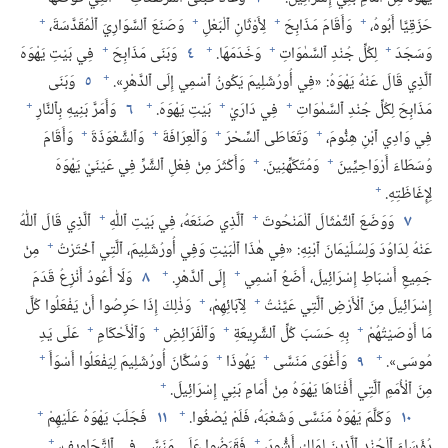
+
+
+
+
حَزَقِيَّا أَبُوهُ،‏
وَأَقَامَ مَذَابِحَ
لِأَوْثَانِ ٱلْبَعْلِ
وَصَنَعَ ٱلسَّوَارِيَ ٱلْمُقَدَّسَةَ،‏
+
+
+
+
وَسَجَدَ
لِكُلِّ جُنْدِ ٱلسَّمٰوَاتِ
وَخَدَمَهَا.‏
٤
وَبَنَى مَذَابِحَ
فِي بَيْتِ يَهْوَهَ
+
ٱلَّذِي قَالَ عَنْهُ يَهْوَهُ:‏ «فِي أُورُشَلِيمَ يَكُونُ ٱسْمِي إِلَى ٱلدَّهْرِ».‏
٥
وَبَنَى
+
+
+
+
مَذَابِحَ لِكُلِّ جُنْدِ ٱلسَّمٰوَاتِ
فِي دَارَيْ
بَيْتِ يَهْوَهَ.‏
٦
وَأَمَرَّ بَنِيهِ بِٱلنَّارِ
+
+
+
+
فِي وَادِي ٱبْنِ هِنُّومَ،‏
وَتَعَاطَى ٱلسِّحْرَ
وَٱلْعِرَافَةَ
وَٱلشَّعْوَذَةَ
وَأَقَامَ
+
+
وُسَطَاءَ أَرْوَاحِيِّينَ
وَمُتَكَهِّنِينَ.‏
وَأَكْثَرَ مِنْ فِعْلِ ٱلشَّرِّ فِي عَيْنَيْ يَهْوَهَ
+
لِإِغَاظَتِهِ.‏
+
+
٧
وَوَضَعَ ٱلتِّمْثَالَ ٱلْمَنْحُوتَ
ٱلَّذِي صَنَعَهُ،‏ فِي بَيْتِ ٱللّٰهِ
ٱلَّذِي قَالَ ٱللّٰهُ
+
عَنْهُ لِدَاوُدَ وَلِسُلَيْمَانَ ٱبْنِهِ:‏ «فِي هٰذَا ٱلْبَيْتِ وَفِي أُورُشَلِيمَ،‏ ٱلَّتِي ٱخْتَرْتُ
مِنْ
+
+
جَمِيعِ أَسْبَاطِ إِسْرَائِيلَ،‏ أَضَعُ ٱسْمِي
إِلَى ٱلدَّهْرِ.‏
٨
وَلَا أَعُودُ أَنْزِعُ قَدَمَ
+
+
إِسْرَائِيلَ مِنَ ٱلْأَرْضِ ٱلَّتِي عَيَّنْتُ
لِآبَائِهِمْ،‏
وَذٰلِكَ إِذَا حَرِصُوا أَنْ يَفْعَلُوا كُلَّ
+
+
+
+
مَا أَوْصَيْتُهُمْ
بِهِ حَسَبَ كُلِّ ٱلشَّرِيعَةِ
وَٱلْفَرَائِضِ
وَٱلْأَحْكَامِ
عَلَى يَدِ
+
+
+
+
مُوسَى».‏
٩
وَأَغْوَى مَنَسَّى
يَهُوذَا
وَسُكَّانَ أُورُشَلِيمَ لِيَفْعَلُوا أَسْوَأَ
+
مِنَ ٱلْأُمَمِ ٱلَّتِي أَفْنَاهَا يَهْوَهُ مِنْ أَمَامِ بَنِي إِسْرَائِيلَ.‏
+
+
١٠
وَكَلَّمَ يَهْوَهُ مَنَسَّى وَشَعْبَهُ،‏ فَلَمْ يُصْغُوا.‏
١١
فَجَلَبَ يَهْوَهُ عَلَيْهِمْ
+
+
رُؤَسَاءَ ٱلْجُنْدِ ٱلَّذِينَ لِمَلِكِ أَشُّورَ،‏
فَقَبَضُوا عَلَى مَنَسَّى فِي ٱلتَّجَاوِيفِ،‏