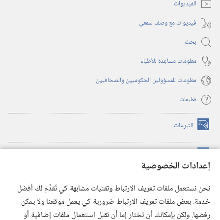
الفيديوات
فيديوات مع وصف سمعي
بحث
معلومات مساعِدة للأطباء
معلومات للمسؤولين الحكوميين والصحافيين
تعليمات
التبرعات
(يفتح
نافذة
جديدة)
مكتبة برج المراقبة الالكترونية
™
(يفتح
إعدادات الخصوصية
نافذة
JW Hub
جديدة)
(يفتح
نحن نستعمل ملفات تعريف الارتباط وتقنيات مشابهة كي نُقدِّم لك أفضل
نافذة
®
خدمة. بعض ملفات تعريف الارتباط ضرورية كي يعمل موقعنا ولا يمكن
تطبيق
JW Library
جديدة)
رفضها. ولكن بإمكانك أن تختار إما أن تقبل استعمال ملفات إضافية أو