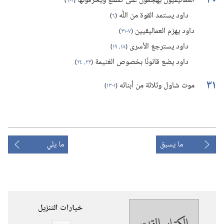
٣٠
العماليقيون يهجمون على صقلغ ويحرقونها
(‏
١-‏٦
)‏
داود يستمد القوة من اللّٰه
(‏
٦
)‏
داود يهزم العماليقيين
(‏
٧-‏٣١
)‏
داود يسترجع الأسرى
(‏
١٨،‏ ١٩
)‏
داود يضع قانونًا بخصوص الغنيمة
(‏
٢٣،‏ ٢٤
)‏
٣١
موت شاول وثلاثة من أبنائه
(‏
١-‏١٣
)‏
ما يسبق
ما يلي
خيارات التنزيل