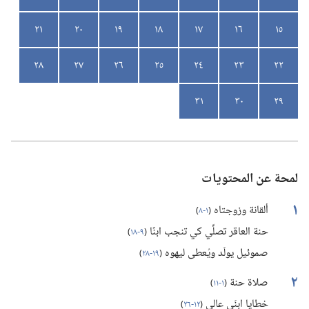
٢١
٢٠
١٩
١٨
١٧
١٦
١٥
٢٨
٢٧
٢٦
٢٥
٢٤
٢٣
٢٢
٣١
٣٠
٢٩
لمحة عن المحتويات
١
ألقانة وزوجتاه
(‏
١-‏٨
)‏
حنة العاقر تصلِّي كي تنجب ابنًا
(‏
٩-‏١٨
)‏
صموئيل يولَد ويُعطى ليهوه
(‏
١٩-‏٢٨
)‏
٢
صلاة حنة
(‏
١-‏١١
)‏
خطايا ابنَي عالي
(‏
١٢-‏٢٦
)‏