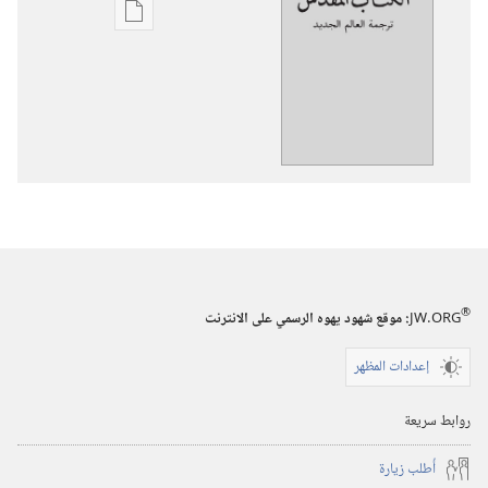
خيارات
تنزيل
الاصدارات
ترجمة
العالم
الجديد
للكتاب
المقدس
(‏الطبعة
المنقحة
®
٢٠١٩)‏
JW.ORG
:‏ موقع شهود يهوه الرسمي على الانترنت
إعدادات المظهر
روابط سريعة
أُطلب زيارة