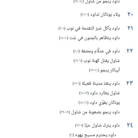
داود ينجو من شاول
(‏
١٤-‏٢٤
)‏
٢٠
ولاء يوناثان لداود
(‏
١-‏٤٢
)‏
٢١
داود يأكل خبز التقدمة في نوب
(‏
١-‏٩
)‏
داود يتظاهر بالجنون في جَت
(‏
١٠-‏١٥
)‏
٢٢
داود في عدلَّام ومصفة
(‏
١-‏٥
)‏
شاول يقتل كهنة نوب
(‏
٦-‏١٩
)‏
أبياثار ينجو
(‏
٢٠-‏٢٣
)‏
٢٣
داود ينقذ مدينة قعيلة
(‏
١-‏١٢
)‏
شاول يطارد داود
(‏
١٣-‏١٥
)‏
يوناثان يقوِّي داود
(‏
١٦-‏١٨
)‏
داود ينجو بصعوبة من شاول
(‏
١٩-‏٢٩
)‏
٢٤
داود يترك شاول حيًّا
(‏
١-‏٢٢
)‏
داود يحترم مسيح يهوه
(‏
٦
)‏