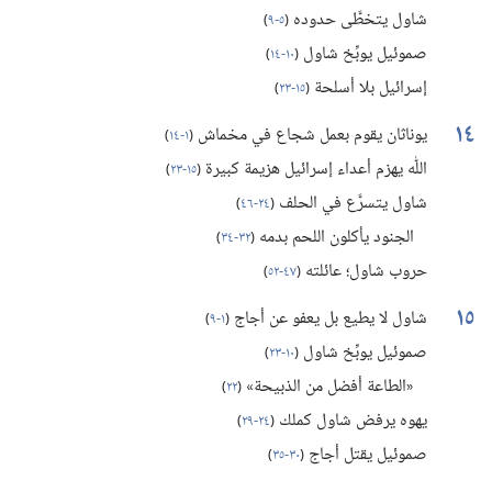
شاول يتخطَّى حدوده
(‏
٥-‏٩
)‏
صموئيل يوبِّخ شاول
(‏
١٠-‏١٤
)‏
إسرائيل بلا أسلحة
(‏
١٥-‏٢٣
)‏
١٤
يوناثان يقوم بعمل شجاع في مخماش
(‏
١-‏١٤
)‏
اللّٰه يهزم أعداء إسرائيل هزيمة كبيرة
(‏
١٥-‏٢٣
)‏
شاول يتسرَّع في الحلف
(‏
٢٤-‏٤٦
)‏
الجنود يأكلون اللحم بدمه
(‏
٣٢-‏٣٤
)‏
حروب شاول؛‏ عائلته
(‏
٤٧-‏٥٢
)‏
١٥
شاول لا يطيع بل يعفو عن أجاج
(‏
١-‏٩
)‏
صموئيل يوبِّخ شاول
(‏
١٠-‏٢٣
)‏
«الطاعة أفضل من الذبيحة»
(‏
٢٢
)‏
يهوه يرفض شاول كملك
(‏
٢٤-‏٢٩
)‏
صموئيل يقتل أجاج
(‏
٣٠-‏٣٥
)‏