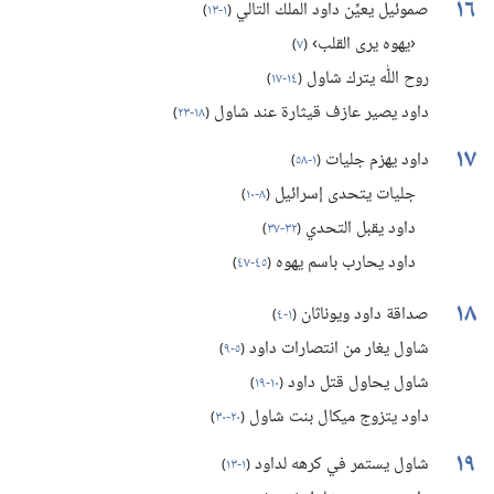
١٦
صموئيل يعيِّن داود الملك التالي
(‏
١-‏١٣
)‏
‹يهوه يرى القلب›
(‏
٧
)‏
روح اللّٰه يترك شاول
(‏
١٤-‏١٧
)‏
داود يصير عازف قيثارة عند شاول
(‏
١٨-‏٢٣
)‏
١٧
داود يهزم جليات
(‏
١-‏٥٨
)‏
جليات يتحدى إسرائيل
(‏
٨-‏١٠
)‏
داود يقبل التحدي
(‏
٣٢-‏٣٧
)‏
داود يحارب باسم يهوه
(‏
٤٥-‏٤٧
)‏
١٨
صداقة داود ويوناثان
(‏
١-‏٤
)‏
شاول يغار من انتصارات داود
(‏
٥-‏٩
)‏
شاول يحاول قتل داود
(‏
١٠-‏١٩
)‏
داود يتزوج ميكال بنت شاول
(‏
٢٠-‏٣٠
)‏
١٩
شاول يستمر في كرهه لداود
(‏
١-‏١٣
)‏