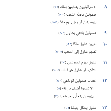
٨
الإسرائيليون يطالبون بملك
(‏
١-‏٩
)‏
صموئيل يحذِّر الشعب
(‏
١٠-‏١٨
)‏
يهوه يقبل أن يعيِّن لهم ملكًا
(‏
١٩-‏٢٢
)‏
٩
صموئيل يلتقي بشاول
(‏
١-‏٢٧
)‏
١٠
تعيين شاول ملكًا
(‏
١-‏١٦
)‏
تقديم شاول إلى الشعب
(‏
١٧-‏٢٧
)‏
١١
شاول يهزم العمونيين
(‏
١-‏١١
)‏
التأكيد أن شاول هو الملك
(‏
١٢-‏١٥
)‏
١٢
خطاب صموئيل الوداعي
(‏
١-‏٢٥
)‏
‹لا تتبعوا أشياء فارغة›
(‏
٢١
)‏
يهوه لن يتخلَّى عن شعبه
(‏
٢٢
)‏
١٣
شاول يشكِّل جيشًا
(‏
١-‏٤
)‏