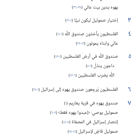
يهوه يدين بيت عالي
(‏
٢٧-‏٣٦
)‏
٣
إختيار صموئيل ليكون نبيًّا
(‏
١-‏٢١
)‏
٤
الفلسطيون يأخذون صندوق اللّٰه
(‏
١-‏١١
)‏
عالي وابناه يموتون
(‏
١٢-‏٢٢
)‏
٥
صندوق اللّٰه في أرض الفلسطيين
(‏
١-‏١٢
)‏
داجون ينذلّ
(‏
١-‏٥
)‏
اللّٰه يضرب الفلسطيين
(‏
٦-‏١٢
)‏
٦
الفلسطيون يُرجِعون صندوق يهوه إلى إسرائيل
(‏
١-‏٢١
)‏
٧
صندوق يهوه في قرية يعاريم
(‏
١
)‏
صموئيل يوصي:‏ ‹إعبدوا يهوه فقط›
(‏
٢-‏٦
)‏
إنتصار إسرائيل في المصفاة
(‏
٧-‏١٤
)‏
صموئيل قاضٍ لإسرائيل
(‏
١٥-‏١٧
)‏