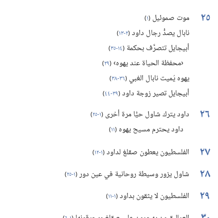
٢٥
موت صموئيل
(‏
١
)‏
نابال يصدُّ رجال داود
(‏
٢-‏١٣
)‏
أبيجايل تتصرَّف بحكمة
(‏
١٤-‏٣٥
)‏
‹محفظة الحياة عند يهوه›
(‏
٢٩
)‏
يهوه يُميت نابال الغبي
(‏
٣٦-‏٣٨
)‏
أبيجايل تصير زوجة داود
(‏
٣٩-‏٤٤
)‏
٢٦
داود يترك شاول حيًّا مرة أخرى
(‏
١-‏٢٥
)‏
داود يحترم مسيح يهوه
(‏
١١
)‏
٢٧
الفلسطيون يعطون صقلغ لداود
(‏
١-‏١٢
)‏
٢٨
شاول يزور وسيطة روحانية في عين دور
(‏
١-‏٢٥
)‏
٢٩
الفلسطيون لا يثقون بداود
(‏
١-‏١١
)‏