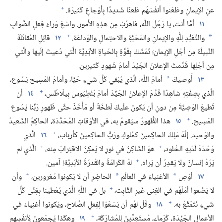
+
عنِ الإيمانِ وطَعَنوا أنفُسَهُم طَعنًا شَديدًا بِأوْجاعٍ كَثيرَة.‏
١١
أمَّا أنت،‏ يا رَجُلَ اللّٰه،‏ فاهرُبْ مِن هذِهِ الأُمور.‏ واسْعَ وَراءَ فِعلِ الصَّوابِ
+
والتَّعَبُّدِ لِلّٰهِ والإيمانِ والمَحَبَّةِ والاحتِمالِ والوَداعَة.‏
١٢
قاتِلِ المُقاتَلَةَ
*
النَّبيلَة مِن أجْلِ الإيمان؛‏ تَمَسَّكْ بِقُوَّةٍ بِالحَياةِ الأبَدِيَّة الَّتي دُعيتَ إلَيها والَّتي
مِن أجْلِها قَدَّمتَ الإعلانَ الجَيِّدَ أمامَ شُهودٍ كَثيرين.‏
١٣
أُوصيكَ
أمامَ اللّٰه،‏ الَّذي يُبْقي كُلَّ شَيءٍ حَيًّا،‏ وأمامَ المَسِيح يَسُوع،‏
*
+
الَّذي بِصِفَتِهِ شاهِدًا قَدَّمَ الإعلانَ الجَيِّدَ أمامَ بُنْطِيُوس بِيلَاطُس،‏
١٤
أن
تُطيعَ الوَصِيَّةَ مِن دونِ أن يَكونَ علَيكَ لَطخَةٌ أو مَأْخَذٌ حتَّى ظُهورِ رَبِّنا يَسُوع
+
المَسِيح.‏
١٥
هذا الظُّهورُ سيَقومُ به،‏ في الأوْقاتِ المُحَدَّدَة،‏ الحاكِمُ السَّعيدُ
+
والوَحيد.‏ إنَّهُ مَلِكُ الحاكِمينَ كمُلوكٍ ورَبُّ الحاكِمينَ كأرباب،‏
١٦
الَّذي
+
+
وَحْدَهُ لَدَيهِ الخُلود،‏
هوَ السَّاكِنُ في نورٍ لا يُمكِنُ الاقتِرابُ مِنه،‏
الَّذي لم
+
يَرَهُ إنسانٌ ولا يَقدِرُ أن يَراه.‏
لهُ الكَرامَةُ والقُدرَةُ الأبَدِيَّة!‏ آمين.‏
١٧
أوْصِ
الأغنِياءَ في العالَمِ
الحاضِرِ أن لا يَكونوا مَغرورين،‏
وأن
*
*
*
+
لا يَضَعوا أمَلَهُم في الغِنى غَيرِ الثَّابِت،‏
بل في اللّٰهِ الَّذي يُعْطينا بِغِنًى كُلَّ
+
شَيءٍ نَتَمَتَّعُ به.‏
١٨
وقُلْ لهُم أن يَسْعَوْا لِفِعلِ الصَّلاح،‏ ويَكونوا أغنِياءَ في
+
الأعمالِ الجَيِّدَة،‏ كُرَماء،‏ مُستَعِدِّينَ لِلمُشارَكَة،‏
١٩
وهكَذا يَجمَعونَ لِأنفُسِهِم