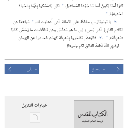
+
كَنزًا آمِنًا يَكونُ أساسًا جَيِّدًا لِلمُستَقبَل،‏
لِكَي يَتَمَسَّكوا بِقُوَّةٍ بِالحَياةِ
+
الحَقيقِيَّة.‏
+
٢٠
يا تِيمُوثَاوُس،‏ حافِظْ على الأمانَةِ الَّتي أُعْطِيَت لك،‏
مُبتَعِدًا عنِ
الكَلامِ الفارِغِ الَّذي يُسيءُ إلى ما هو مُقَدَّسٌ وعن تَناقُضاتِ ما يُسَمَّى كَذِبًا
+
«مَعرِفَة».‏
٢١
فالبَعضُ تَفاخَروا بِمَعرِفَةٍ كهذِه،‏ فحادوا عنِ الإيمان.‏
لِيُظهِرِ اللّٰهُ لُطفَهُ الفائِقَ لكُم جَميعًا!‏
ما يسبق
ما يلي
خيارات التنزيل
خيارات