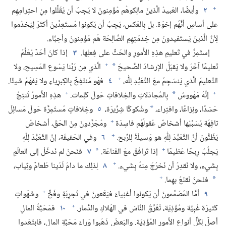
+
٢
وأيضًا،‏ العَبيدُ الَّذينَ مالِكوهُم مُؤْمِنونَ لا يَجِبُ أن يُقَلِّلوا مِنِ احتِرامِهِم
على أساسِ أنَّهُم إخوَة.‏ بل بِالعَكس،‏ يَجِبُ أن يَكونوا مُستَعِدِّينَ أكثَرَ لِيَخدُموا
لِأنَّ الَّذينَ يَستَفيدونَ مِن خِدمَتِهِمِ الصَّالِحَة هُم مُؤْمِنونَ وأحِبَّاء.‏
إستَمِرَّ في تَعليمِ هذِهِ الأُمورِ والحَثِّ على فِعلِها.‏
٣
إذا كانَ أحَدٌ يُعَلِّمُ
+
تَعليمًا آخَرَ ولا يَقبَلُ الإرشادَ الصَّحيحَ
الَّذي مِن رَبِّنا يَسُوع المَسِيح،‏ ولا
*
+
التَّعليمَ الَّذي يَنسَجِمُ معَ التَّعَبُّدِ لِلّٰه،‏
٤
فهُو مُنتَفِخٌ بِالكِبرِياءِ ولا يَفهَمُ شَيئًا.‏
+
+
إنَّهُ مَهْووسٌ
بِالمُجادَلاتِ والخِلافاتِ حَولَ كَلِمات.‏
هذِهِ الأُمورُ تُنتِجُ
*
حَسَدًا،‏ ونِزاعًا،‏ وافتِراء،‏
وشُكوكًا شِرِّيرَة،‏
٥
وخِلافاتٍ مُستَمِرَّة حَولَ مَسائِلَ
*
+
تافِهَة يُسَبِّبُها أشخاصٌ عُقولُهُم فاسِدَة
ومُجَرَّدونَ مِنَ الحَقّ،‏ أشخاصٌ
+
يَظُنُّونَ أنَّ التَّعَبُّدَ لِلّٰهِ هو وَسيلَةٌ لِلرِّبح.‏
٦
وفي الحَقيقَة،‏ إنَّ التَّعَبُّدَ لِلّٰهِ
+
يَجلُبُ رِبحًا عَظيمًا
إذا تَرافَقَ معَ القَناعَة.‏
٧
فنَحنُ لم نَدخُلْ إلى العالَمِ
*
+
بِشَيء،‏ ولا نَقدِرُ أن نَخرُجَ مِنهُ بِشَيء.‏
٨
لِذلِك ما دامَ لَدَينا طَعامٌ وثِياب،‏
+
فنَحنُ نَقنَعُ بهِما.‏
*
+
٩
أمَّا المُصَمِّمونَ أن يَكونوا أغنِياءَ فيَقَعونَ في تَجرِبَةٍ وفَخٍّ
وشَهَواتٍ
+
كَثيرَة غَبِيَّة ومُؤْذِيَة،‏ تُغَرِّقُ النَّاسَ في الهَلاكِ والدَّمار.‏
١٠
فمَحَبَّةُ المالِ
أصلٌ لِكُلِّ أنواعِ الأُمورِ المُؤْذِيَة.‏ والبَعضُ ذَهَبوا وَراءَ مَحَبَّةِ المال،‏ فابتَعَدوا