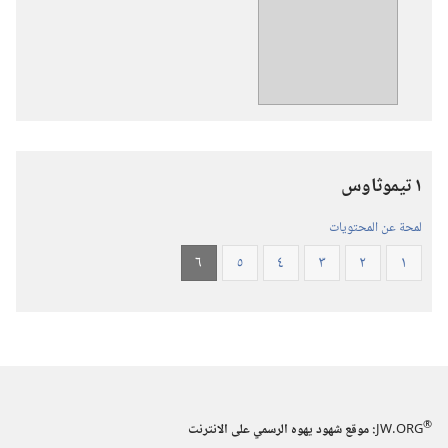
تنزيل
الاصدارات
ترجمة
العالم
الجديد
للكتاب
المقدس
١ تيموثاوس
(‏الطبعة
المنقحة
لمحة عن المحتويات
٢٠١٩)‏
٦
٥
٤
٣
٢
١
®
JW.ORG
:‏ موقع شهود يهوه الرسمي على الانترنت