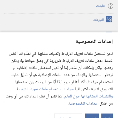
تعليمات
التبرعات
(يفتح
نافذة
جديدة)
مكتبة برج المراقبة الالكترونية
™
(يفتح
إعدادات الخصوصية
نافذة
JW Hub
جديدة)
(يفتح
نحن نستعمل ملفات تعريف الارتباط وتقنيات مشابهة كي نُقدِّم لك أفضل
نافذة
®
خدمة. بعض ملفات تعريف الارتباط ضرورية كي يعمل موقعنا ولا يمكن
تطبيق
JW Library
جديدة)
رفضها. ولكن بإمكانك أن تختار إما أن تقبل استعمال ملفات إضافية أو
مكتبة برج المراقبة
ترفض استعمالها. والهدف من هذه الملفات الإضافية هو أن نُسهِّل عليك
استخدام موقعنا. تأكَّد أننا لن نبيع أبدًا أيًّا من البيانات ولن نستعملها
للتسويق. لتعرف أكثر، اقرأ
سياسة استخدام ملفات تعريف الارتباط
والتقنيات المشابهة لها حول العالم
. كما تقدر أن تغيِّر إعداداتك في أي وقت
Copyright
© 2026 .Watch Tower Bible and Tract Society of Pennsylvania
من خلال
إعدادات الخصوصية
.
شروط الاستخدام
|
سياسة الخصوصية
|
إعدادات الخصوصية
عر
الم