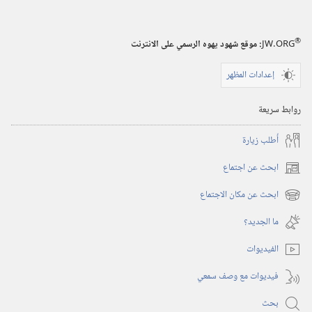
®
JW.ORG
:‏ موقع شهود يهوه الرسمي على الانترنت
إعدادات المظهر
روابط سريعة
أُطلب زيارة
ابحث عن اجتماع
(يفتح
نافذة
ابحث عن مكان الاجتماع
(يفتح
جديدة)
نافذة
ما الجديد؟‏
جديدة)
الفيديوات
فيديوات مع وصف سمعي
بحث