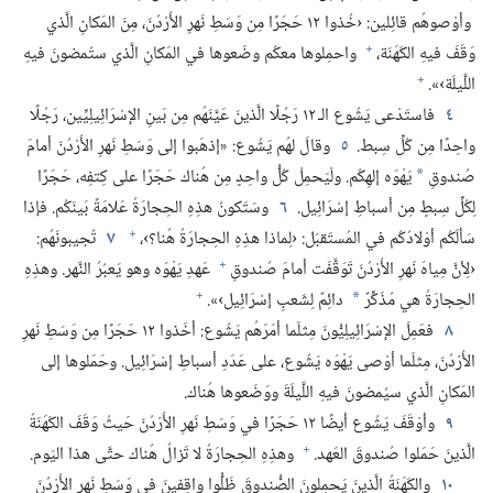
وأوْصوهُم قائِلين:‏ ‹خُذوا ١٢ حَجَرًا مِن وَسَطِ نَهرِ الأُرْدُنّ،‏ مِنَ المَكانِ الَّذي
+
وَقَفَ فيهِ الكَهَنَة،‏
واحمِلوها معكُم وضَعوها في المَكانِ الَّذي ستُمضونَ فيهِ
+
اللَّيلَة›».‏
٤
فاستَدْعى يَشُوع الـ‍ ١٢ رَجُلًا الَّذينَ عَيَّنَهُم مِن بَينِ الإسْرَائِيلِيِّين،‏ رَجُلًا
واحِدًا مِن كُلِّ سِبط.‏
٥
وقالَ لهُم يَشُوع:‏ «إذهَبوا إلى وَسَطِ نَهرِ الأُرْدُنّ أمامَ
صُندوقِ
يَهْوَه إلهِكُم.‏ ولْيَحمِلْ كُلُّ واحِدٍ مِن هُناك حَجَرًا على كِتفِه،‏ حَجَرًا
*
لِكُلِّ سِبطٍ مِن أسباطِ إسْرَائِيل.‏
٦
وسَتَكونُ هذِهِ الحِجارَةُ عَلامَةً بَينَكُم.‏ فإذا
+
سَألَكُم أوْلادُكُم في المُستَقبَل:‏ ‹لِماذا هذِهِ الحِجارَةُ هُنا؟‏›،‏
٧
تُجيبونَهُم:‏
+
‹لِأنَّ مِياهَ نَهرِ الأُرْدُنّ تَوَقَّفَت أمامَ صُندوقِ
عَهدِ يَهْوَه وهو يَعبُرُ النَّهر.‏ وهذِهِ
+
الحِجارَةُ هي مُذَكِّرٌ
دائِمٌ لِشَعبِ إسْرَائِيل›».‏
*
٨
فعَمِلَ الإسْرَائِيلِيُّونَ مِثلَما أمَرَهُم يَشُوع:‏ أخَذوا ١٢ حَجَرًا مِن وَسَطِ نَهرِ
الأُرْدُنّ،‏ مِثلَما أوْصى يَهْوَه يَشُوع،‏ على عَدَدِ أسباطِ إسْرَائِيل.‏ وحَمَلوها إلى
المَكانِ الَّذي سيُمضونَ فيهِ اللَّيلَةَ ووَضَعوها هُناك.‏
٩
وأوْقَفَ يَشُوع أيضًا ١٢ حَجَرًا في وَسَطِ نَهرِ الأُرْدُنّ حَيثُ وَقَفَ الكَهَنَةُ
+
الَّذينَ حَمَلوا صُندوقَ العَهد.‏
وهذِهِ الحِجارَةُ لا تَزالُ هُناك حتَّى هذا اليَوم.‏
١٠
والكَهَنَةُ الَّذينَ يَحمِلونَ الصُّندوقَ ظَلُّوا واقِفينَ في وَسَطِ نَهرِ الأُرْدُنّ