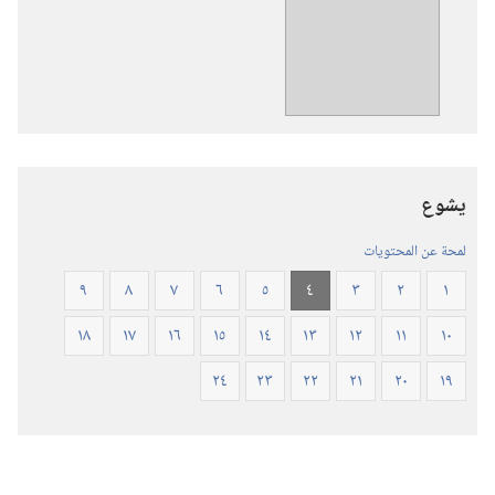
تنزيل
الاصدارات
ترجمة
العالم
الجديد
للكتاب
المقدس
يشوع
(‏الطبعة
المنقحة
لمحة عن المحتويات
٢٠١٩)‏
٩
٨
٧
٦
٥
٤
٣
٢
١
١٨
١٧
١٦
١٥
١٤
١٣
١٢
١١
١٠
٢٤
٢٣
٢٢
٢١
٢٠
١٩