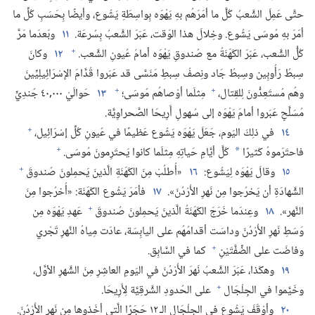
حتَّى عَمِلَ الشَّعبُ كُلَّ ما أمَرَهُم بهِ يَهْوَه بِواسِطَةِ يَشُوع،‏ وأيضًا بِحَسَبِ كُلِّ ما
أمَرَ بهِ مُوسَى يَشُوع.‏ وخِلالَ هذا الوَقت،‏ عَبَرَ الشَّعبُ بِسُرعَة.‏
١١
وبَعدَما مَرَّ
+
كُلُّ الشَّعب،‏ عَبَرَ الكَهَنَةُ مع صُندوقِ يَهْوَه أمامَ عُيونِ الشَّعب.‏
١٢
وكانَ
سِبطُ رَأُوبِين وسِبطُ جَاد ونِصفُ سِبطِ مَنَسَّى قد عَبَروا قُدَّامَ الإسْرَائِيلِيِّينَ
+
+
وهُم مُستَعِدُّونَ لِلقِتال،‏
مِثلَما أوْصاهُم مُوسَى؛‏
١٣
حَوالَيْ ٠٠٠‏,٤٠ جُندِيٍّ
مُسَلَّحٍ عَبَروا أمامَ يَهْوَه إلى سُهولِ أَرِيحَا الصَّحراوِيَّة.‏
+
١٤
في ذلِكَ اليَوم،‏ جَعَلَ يَهْوَه يَشُوع عَظيمًا في عُيونِ كُلِّ إسْرَائِيل،‏
+
فاحتَرَموهُ كَثيرًا
كُلَّ أيَّامِ حَياتِهِ مِثلَما كانوا يَحتَرِمونَ مُوسَى.‏
*
+
١٥
وقالَ يَهْوَه لِيَشُوع:‏
١٦
«أُطلُبْ مِنَ الكَهَنَةِ الَّذينَ يَحمِلونَ صُندوقَ
الشَّهادَةِ أن يَخرُجوا مِن نَهرِ الأُرْدُنّ».‏
١٧
فأمَرَ يَشُوع الكَهَنَة:‏ «أُخرُجوا مِنَ
+
النَّهر».‏
١٨
وعِندَما خَرَجَ الكَهَنَةُ الَّذينَ يَحمِلونَ صُندوقَ
عَهدِ يَهْوَه مِن
وَسَطِ نَهرِ الأُرْدُنّ وداسَت أقدامُهُم على اليابِسَة،‏ عادَت مِياهُ النَّهرِ تَجْري
+
وفاضَت على الضِّفَّتَيْنِ
كما في السَّابِق.‏
١٩
وهكَذا،‏ عَبَرَ الشَّعبُ نَهرَ الأُرْدُنّ في اليَومِ العاشِرِ مِنَ الشَّهرِ الأوَّل،‏
+
وخَيَّموا في الجِلْجَال
على الحُدودِ الشَّرقِيَّة لِأَرِيحَا.‏
٢٠
وأوْقَفَ يَشُوع في الجِلْجَال الـ‍ ١٢ حَجَرًا الَّتي أخَذوها مِن نَهرِ الأُرْدُنّ.‏