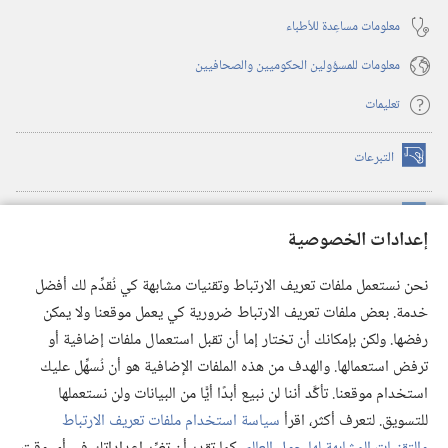
معلومات مساعِدة للأطباء
معلومات للمسؤولين الحكوميين والصحافيين
تعليمات
التبرعات
(يفتح
نافذة
جديدة)
مكتبة برج المراقبة الالكترونية
™
(يفتح
إعدادات الخصوصية
نافذة
JW Hub
جديدة)
(يفتح
نحن نستعمل ملفات تعريف الارتباط وتقنيات مشابهة كي نُقدِّم لك أفضل
نافذة
®
خدمة. بعض ملفات تعريف الارتباط ضرورية كي يعمل موقعنا ولا يمكن
تطبيق
JW Library
جديدة)
رفضها. ولكن بإمكانك أن تختار إما أن تقبل استعمال ملفات إضافية أو
مكتبة برج المراقبة
ترفض استعمالها. والهدف من هذه الملفات الإضافية هو أن نُسهِّل عليك
استخدام موقعنا. تأكَّد أننا لن نبيع أبدًا أيًّا من البيانات ولن نستعملها
للتسويق. لتعرف أكثر، اقرأ
سياسة استخدام ملفات تعريف الارتباط