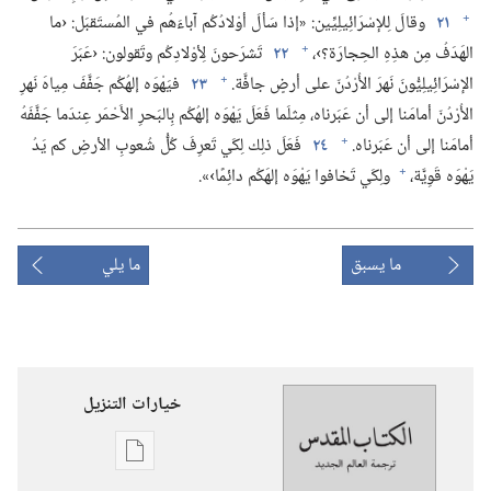
+
٢١
وقالَ لِلإسْرَائِيلِيِّين:‏ «إذا سَألَ أوْلادُكُم آباءَهُم في المُستَقبَل:‏ ‹ما
+
الهَدَفُ مِن هذِهِ الحِجارَة؟‏›،‏
٢٢
تَشرَحونَ لِأوْلادِكُم وتَقولون:‏ ‹عَبَرَ
+
الإسْرَائِيلِيُّونَ نَهرَ الأُرْدُنّ على أرضٍ جافَّة.‏
٢٣
فيَهْوَه إلهُكُم جَفَّفَ مِياهَ نَهرِ
الأُرْدُنّ أمامَنا إلى أن عَبَرناه،‏ مِثلَما فَعَلَ يَهْوَه إلهُكُم بِالبَحرِ الأَحْمَر عِندَما جَفَّفَهُ
+
أمامَنا إلى أن عَبَرناه.‏
٢٤
فَعَلَ ذلِك لِكَي تَعرِفَ كُلُّ شُعوبِ الأرضِ كم يَدُ
+
يَهْوَه قَوِيَّة،‏
ولِكَي تَخافوا يَهْوَه إلهَكُم دائِمًا›».‏
ما يسبق
ما يلي
خيارات التنزيل
خيارات