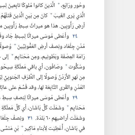
وحُور ورَابَع،‏
الَّذينَ كانوا مُلوكًا تابِعينَ ل
+
الَّذي يَرى الغَيبَ
كانَ مِن بَينِ الَّذينَ قَتَلَهُمُ 
+
أرضِ رَأُوبِين.‏ هذا هو ميراثُ سِبطِ رَأُوبِين معَ ال
٢٤
وأعْطى مُوسَى ميراثًا لِسِبطِ جَاد وقُسِّ
مُدُنِ جِلْعَاد ونِصفَ أرضِ العَمُّونِيِّينَ
وُصولًا إ
+
رَامَة المِصْفَة وبَطُونِيم،‏ ومِن مَحَنَايِم
إلى حُد
+
وسُكُّوت
وصَافُون،‏ أي باقي مَملَكَةِ سِيحُون 
+
مِن نَهرِ الأُرْدُنّ وُصولًا إلى الطَّرَفِ الجَنوبِيِّ لِبُح
المُدُنِ والقُرى التَّابِعَة لها،‏ وقد قُسِّمَ على عائِلات
٢٩
وأعْطى مُوسَى ميراثًا لِنِصفِ سِبطِ مَنَس
مَحَنَايِم
وشَمَلَت كُلَّ بَاشَان،‏ أي كُلَّ مَملَكَةِ 
+
وشَمَلَت أراضيهِم ٦٠ بَلدَة.‏
٣١
ونِصفُ جِلْعَاد،
في بَاشَان،‏ أُعْطِيَت لِأبناءِ مَاكِير
بْنِ مَنَسَّى
+