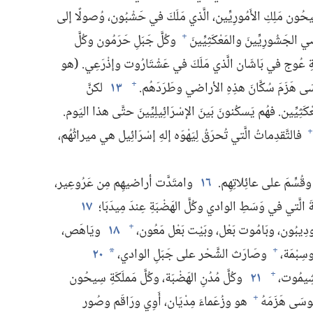
يحُون مَلِكِ الأَمُورِيِّين،‏ الَّذي مَلَكَ في حَشْبُون،‏ وُصولًا إلى
لجَشُورِيِّينَ والمَعْكَثِيِّينَ
وكُلَّ جَبَلِ حَرَمُون وكُلَّ
+
َةِ عُوج في بَاشَان الَّذي مَلَكَ في عَشْتَارُوت وإذْرَعِي.‏ (‏هو
 هَزَمَ سُكَّانَ هذِهِ الأراضي وطَرَدَهُم.‏
١٣
لكنَّ
+
كَثِيِّين.‏ فهُم يَسكُنونَ بَينَ الإسْرَائِيلِيِّينَ حتَّى هذا اليَوم.‏
فالتَّقدِماتُ الَّتي تُحرَقُ لِيَهْوَه إلهِ إسْرَائِيل هي ميراثُهُم،‏
+
ُسِّمَ على عائِلاتِهِم.‏
١٦
وامتَدَّت أراضيهِم مِن عَرُوعِير،‏
 الَّتي في وَسَطِ الوادي وكُلَّ الهَضْبَةِ عِندَ مِيدَبَا؛‏
١٧
دِيبُون،‏ وبَامُوت بَعْل،‏ وبَيْت بَعْل مَعُون،‏
١٨
ويَاهَص،‏
+
سِبْمَة،‏
وصَارَث الشَّحْر على جَبَلِ الوادي،‏
٢٠
+
*
ِيمُوت،‏
٢١
وكُلَّ مُدُنِ الهَضْبَة،‏ وكُلَّ مَملَكَةِ سِيحُون
+
سَى هَزَمَهُ
هو وزُعَماءَ مِدْيَان،‏ أَوِي ورَاقَم وصُور
+