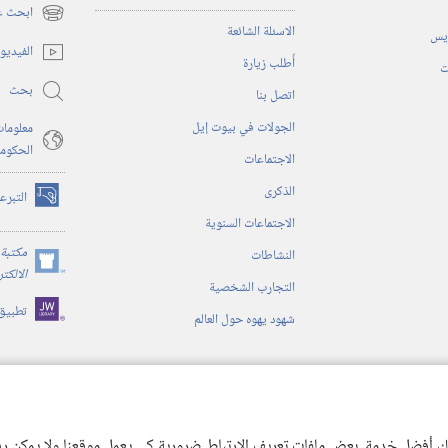
ابحث عن
(يفتح
الاسئلة الشائعة
ريس
نافذة
الفيديو
أُطلب زيارة
جديدة)
ت
بحث
اتصل بنا
الجولات في بيوت إيل
معلومات
الحكوم
الاجتماعات
الذكرى
التبرع
(يفتح
الاجتماعات السنوية
نافذة
جديدة)
مكتبة 
النشاطات
(يفتح
الالكت
التجارب الشخصية
نافذة
تطبيق
جديدة)
شهود يهوه حول العالم
ية
ن الكتاب المقدس
 لك أفضل خدمة. بعض ملفات تعريف الارتباط ضرورية كي يعمل موقعنا ولا يمكن رفض