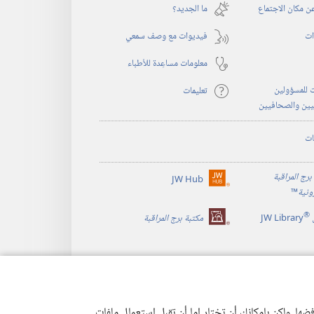
نافذة
 مكان الاجتماع
ما الجديد؟‏
جديدة)
ات
فيديوات مع وصف سمعي
معلومات مساعِدة للأطباء
 للمسؤولين
تعليمات
يين والصحافيين
ات
برج المراقبة
JW Hub
(يفتح
رونية
™
نافذة
®
جديدة)
JW Library
مكتبة برج المراقبة
ها. ولكن بإمكانك أن تختار إما أن تقبل استعمال ملفات