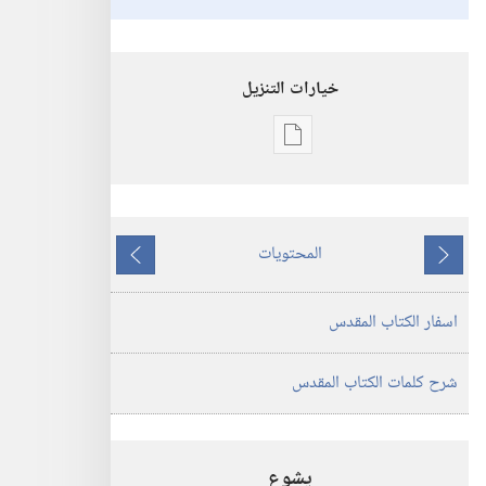
خيارات التنزيل
خيارات
تنزيل
الاصدارات
ترجمة
المحتويات
العالم
ما
ما
الجديد
يسبق
يلي
اسفار الكتاب المقدس
للكتاب
المقدس
(‏الطبعة
شرح كلمات الكتاب المقدس
المنقحة
٢٠١٩)‏
يشوع