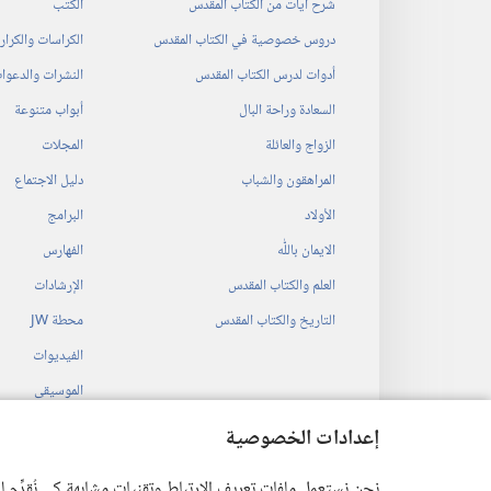
شرح آيات من الكتاب المقدس
الكتب
دروس خصوصية في الكتاب المقدس
الكراسات والكرا
أدوات لدرس الكتاب المقدس
النشرات والدعوا
السعادة وراحة البال
أبواب متنوعة
الزواج والعائلة
المجلات
المراهقون والشباب
دليل الاجتماع
الأولاد
البرامج
الايمان باللّٰه
الفهارس
العلم والكتاب المقدس
الإرشادات
التاريخ والكتاب المقدس
محطة‏ ‏JW
الفيديوات
الموسيقى
المسرحيات السمع
إعدادات الخصوصية
قراءات مسرحية م
نحن نستعمل ملفات تعريف الارتباط وتقنيات مشابهة كي نُقدِّم