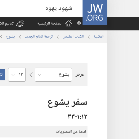
JW.ORG
شهود يهوه
الصفحة الرئيسية
تعاليم ال
المكتبة
الكتاب المقدس
ترجمة العالم الجديد
يشوع
الفصل
عرض
السفر
سفر يشوع
١٣‏:‏١‏-٣٣
لمحة عن المحتويات