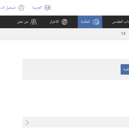
العربية
تسجيل الد
اختر
(يفتح
اللغة
نافذة
كتاب المقدس
المكتبة
الأخبار
من نحن
جديدة)
13