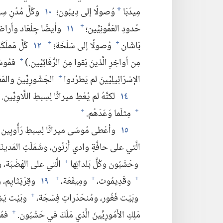
مِيدَبَا
وُصولًا إلى دِيبُون؛‏
١٠
وكُلَّ مُدُنِ سِ
*
حُدودِ العَمُّونِيِّين؛‏
١١
وأيضًا جِلْعَاد وأراضي ا
+
بَاشَان
وُصولًا إلى سَلْخَة؛‏
١٢
كُلَّ مَملَك
+
+
مِن أواخِرِ الَّذينَ بَقوا مِنَ الرَّفَائِيِّين.‏)‏
فمُوسَى
+
الإسْرَائِيلِيِّينَ لم يَطرُدوا
الجَشُورِيِّينَ والمَعْ
+
١٤
لكنَّهُ لم يُعْطِ ميراثًا لِسِبطِ اللَّاوِيِّين.‏
مِثلَما وَعَدَهُم.‏
+
+
١٥
وأعْطى مُوسَى ميراثًا لِسِبطِ رَأُوبِين وق
الَّتي على حافَّةِ وادي أَرْنُون،‏ وشَمَلَتِ المَدينَةَ
وحَشْبُون وكُلَّ بَلداتِها
الَّتي على الهَضْبَة،‏ و
+
وقَدِيمُوت،‏
ومِيفَعَة،‏
١٩
وقِرْيَتَايِم،‏ و
+
+
+
وبَيْت فَغُور،‏ ومُنحَدَراتِ فِسْجَة،‏
وبَيْت يَش
+
مَلِكِ الأَمُورِيِّينَ الَّذي مَلَكَ في حَشْبُون.‏
فمُو
+