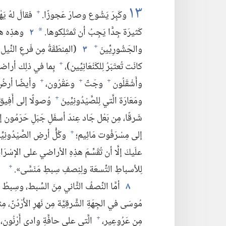
١٣
وكَبِرَ يَشُوع وصارَ عَجوزًا.‏
فقالَ لهُ يَه
+
كَثيرَة جِدًّا يَجِبُ أن تَمتَلِكوها.‏
٢
وهذِه هيَ
*
والجَشُورِيِّينَ
٣
(‏المِنطَقَةُ مِن فَرعِ النِّيل
+
كانَت تُعتَبَرُ لِلكَنْعَانِيِّين)‏،‏
بِما في ذلِك أراضي حُ
+
وأَشْقَلُون
وجَتّ
وعَقْرُون،‏
وأيضًا أرضُ ال
+
+
+
ومَعَارَة الَّتي لِلصَّيْدُونِيِّينَ
وُصولًا إلى أَفِيق إ
+
شَرقًا،‏ مِن بَعْل جَاد عِندَ أسفَلِ جَبَلِ حَرَمُون إل
إلى مِسْرَفُوت مَائِيم؛‏
وكُلُّ أرضِ الصَّيْدُونِيِّ
+
علَيكَ إلَّا أن تُقَسِّمَ هذِهِ الأراضي على الإسْرَائِي
لِلأسباطِ التِّسعَة ولِنِصفِ سِبطِ مَنَسَّى».‏
+
٨
أمَّا النِّصفُ الثَّاني مِنَ السِّبط،‏ وسِبطُ ر
مُوسَى في الجِهَةِ الشَّرقِيَّة مِن نَهرِ الأُرْدُنّ،‏ مِث
مِن عَرُوعِير،‏
الَّتي على حافَّةِ وادي أَرْنُون،‏
+