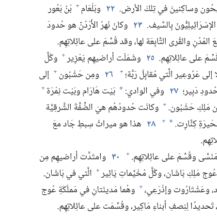
ِسِيحُون وساكِنينَ في تِلكَ الأرض.‏
٢٢
وبَلْعَام
بْنُ بَعُور
+
الإسْرَائِيلِيُّونَ بِالسَّيف.‏
٢٣
وكانَ نَهرُ الأُرْدُنّ هو حُدودَ
مُدُنِ والقُرى التَّابِعَة لها،‏ وقد قُسِّمَ على عائِلاتِهِم.‏
مَ على عائِلاتِهِم.‏
٢٥
وشَمَلَت أراضيهِم يَعْزِير
وكُلَّ
+
لى عَرُوعِير الَّتي مُقابِلَ رَبَّة؛‏
٢٦
ومِن حَشْبُون
إلى
+
+
ودِ دَبِير؛‏
٢٧
وفي الوادي:‏
بَيْت هَارَام وبَيْت نِمْرَة
+
*
مَلِكِ حَشْبُون.‏
وكانَت حُدودُهُم هيَ الضِّفَّةَ الشَّرقِيَّة
+
َيرَةِ كِنَّارِت.‏
٢٨
هذا هو ميراثُ سِبطِ جَاد معَ
+
*
ِهِم.‏
َّى وقُسِّمَ على عائِلاتِهِم.‏
٣٠
وامتَدَّت أراضيهِم مِن
+
عُوج مَلِكِ بَاشَان،‏ وكُلَّ مُخَيَّماتِ يَائِير
الَّتي في بَاشَان.‏
+
‏ وعَشْتَارُوت وإذْرَعِي،‏
وهُما مَدينَتانِ في مَملَكَةِ عُوج
+
،‏ تَحديدًا لِنِصفِ أبناءِ مَاكِير،‏ وقُسِّمَت على عائِلاتِهِم.‏