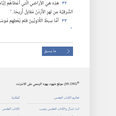
٣٢
هذِه هيَ الأراضي الَّتي أعْطاهُم إيَّاه
الشَّرقِيَّة مِن نَهرِ الأُرْدُنّ مُقابِلَ أَرِيحَا.‏
+
٣٣
أمَّا سِبطُ اللَّاوِيِّينَ فلم يُعْطِهِم مُوسَ
+
ما يسبق
®
JW.ORG
:‏ موقع شهود يهوه الرسمي على الانترنت
تعاليم الكتاب المقدس
المكتبة
انت تسأل والكتاب المقدس يجيب
الكتاب المقدس