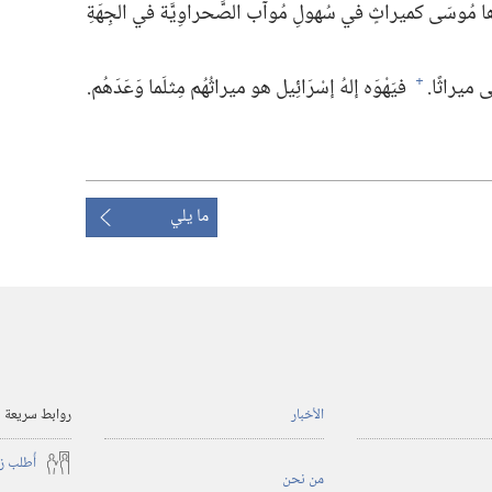
ا مُوسَى كميراثٍ في سُهولِ مُوآب الصَّحراوِيَّة في الجِهَةِ
ى ميراثًا.‏
فيَهْوَه إلهُ إسْرَائِيل هو ميراثُهُم مِثلَما وَعَدَهُم.‏
+
ما يلي
الأخبار
روابط سريعة
أُطلب ز
من نحن