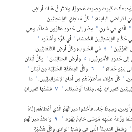
ْوَه:‏ «أنتَ كَبِرتَ وصِرتَ عَجوزًا،‏ ولا تَزالُ هُناك أراضٍ
 الأراضي الباقِيَة:‏
كُلُّ مَناطِقِ الفِلِسْطِيِّينَ
+
الَّذي في شَرقِ
مِصْر إلى حُدودِ عَقْرُون شَمالًا،‏ وهي
*
*
كَّامِ الفِلِسْطِيِّينَ الخَمسَة،‏
أي غَزَّة وأَشْدُود
+
+
عُوِّيِّينَ
٤
في الجَنوب؛‏ وكُلُّ أرضِ الكَنْعَانِيِّين؛‏
+
لى حُدودِ الأَمُورِيِّين؛‏
٥
وأرضُ الجِبَالِيِّينَ
وكُلُّ لُبْنَان
+
ى لِيبُو حَمَاة؛‏
٦
وكُلُّ المِنطَقَةِ الجَبَلِيَّة مِن لُبْنَان
+
+
*
ين.‏
كُلُّ هؤُلاء سأطرُدُهُم مِن أمامِ الإسْرَائِيلِيِّين.‏
ما
+
+
لِيِّينَ كميراثٍ لهُم،‏ مِثلَما أوْصَيتُك.‏
٧
قَسِّمْها كميراثٍ
+
َأُوبِين،‏ وسِبطُ جَاد،‏ فأخَذوا ميراثَهُمُ الَّذي أعْطاهُم إيَّاهُ
لَما وَزَّعَهُ علَيهِم مُوسَى خادِمُ يَهْوَه.‏
٩
وامتَدَّ ميراثُهُم
+
وشَمَلَ المَدينَةَ الَّتي في وَسَطِ الوادي وكُلَّ هَضْبَةِ
+