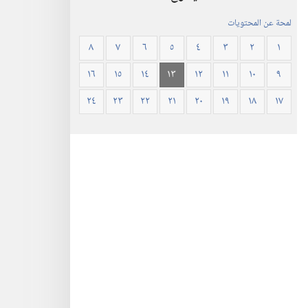
لمحة عن المحتويات
٨
٧
٦
٥
٤
٣
٢
١
١٦
١٥
١٤
١٣
١٢
١١
١٠
٩
٢٤
٢٣
٢٢
٢١
٢٠
١٩
١٨
١٧